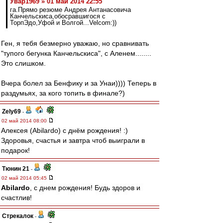
Увар1969 » 01 май 2014 22:55
га.Прямо резюме Андрея Антанасовича
Канчельскиса,обосравшигося с
ТорпЭдо,Уфой и Волгой...Velcom:))
Ген, я тебя безмерно уважаю, но сравнивать
"тупого бегунка Канчельскиса", с Аленем........
Это слишком.
Вчера болел за Бенфику и за Унаи)))) Теперь в
раздумьях, за кого топить в финале?)
Zely69
-
02 май 2014 08:00
Алексея (Abilardo) с днём рождения! :)
Здоровья, счастья и завтра чтоб выиграли в
подарок!
Тюнин 21
-
02 май 2014 05:45
Abilardo
, c днем рождения! Будь здоров и
счастлив!
Стрекалок
-