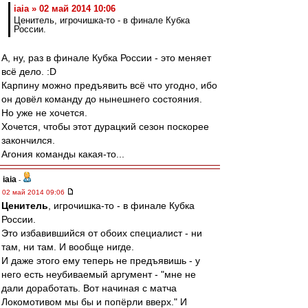
iaia » 02 май 2014 10:06
Ценитель, игрочишка-то - в финале Кубка
России.
А, ну, раз в финале Кубка России - это меняет
всё дело. :D
Карпину можно предъявить всё что угодно, ибо
он довёл команду до нынешнего состояния.
Но уже не хочется.
Хочется, чтобы этот дурацкий сезон поскорее
закончился.
Агония команды какая-то...
iaia
-
02 май 2014 09:06
Ценитель
, игрочишка-то - в финале Кубка
России.
Это избавившийся от обоих специалист - ни
там, ни там. И вообще нигде.
И даже этого ему теперь не предъявишь - у
него есть неубиваемый аргумент - "мне не
дали доработать. Вот начиная с матча
Локомотивом мы бы и попёрли вверх." И