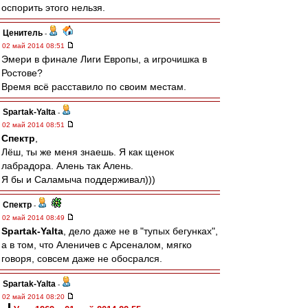
оспорить этого нельзя.
Ценитель
-
02 май 2014 08:51
Эмери в финале Лиги Европы, а игрочишка в
Ростове?
Время всё расставило по своим местам.
Spartak-Yalta
-
02 май 2014 08:51
Спектр
,
Лёш, ты же меня знаешь. Я как щенок
лабрадора. Алень так Алень.
Я бы и Саламыча поддерживал)))
Спектр
-
02 май 2014 08:49
Spartak-Yalta
, дело даже не в "тупых бегунках",
а в том, что Аленичев с Арсеналом, мягко
говоря, совсем даже не обосрался.
Spartak-Yalta
-
02 май 2014 08:20