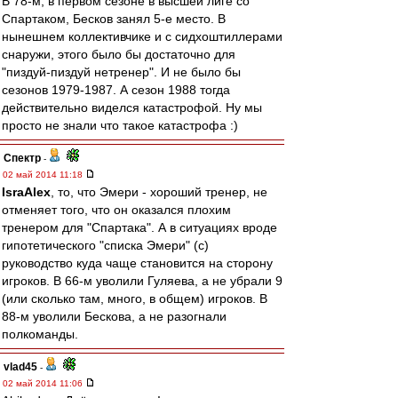
В 78-м, в первом сезоне в высшей лиге со
Спартаком, Бесков занял 5-е место. В
нынешнем коллективчике и с сидхоштиллерами
снаружи, этого было бы достаточно для
"пиздуй-пиздуй нетренер". И не было бы
сезонов 1979-1987. А сезон 1988 тогда
действительно виделся катастрофой. Ну мы
просто не знали что такое катастрофа :)
Спектр
-
02 май 2014 11:18
IsraAlex
, то, что Эмери - хороший тренер, не
отменяет того, что он оказался плохим
тренером для "Спартака". А в ситуациях вроде
гипотетического "списка Эмери" (с)
руководство куда чаще становится на сторону
игроков. В 66-м уволили Гуляева, а не убрали 9
(или сколько там, много, в общем) игроков. В
88-м уволили Бескова, а не разогнали
полкоманды.
vlad45
-
02 май 2014 11:06