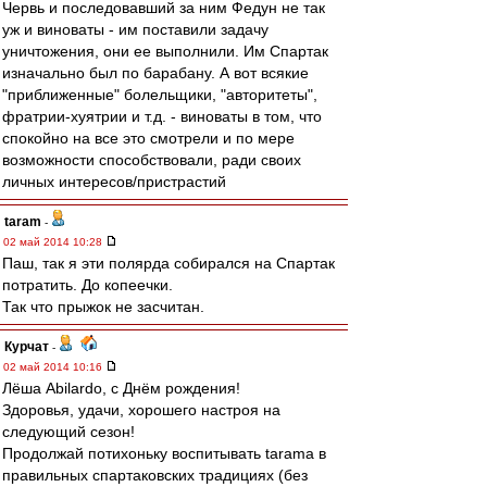
Червь и последовавший за ним Федун не так
уж и виноваты - им поставили задачу
уничтожения, они ее выполнили. Им Спартак
изначально был по барабану. А вот всякие
"приближенные" болельщики, "авторитеты",
фратрии-хуятрии и т.д. - виноваты в том, что
спокойно на все это смотрели и по мере
возможности способствовали, ради своих
личных интересов/пристрастий
taram
-
02 май 2014 10:28
Паш, так я эти полярда собирался на Спартак
потратить. До копеечки.
Так что прыжок не засчитан.
Курчат
-
02 май 2014 10:16
Лёша Abilardo, с Днём рождения!
Здоровья, удачи, хорошего настроя на
следующий сезон!
Продолжай потихоньку воспитывать tarama в
правильных спартаковских традициях (без