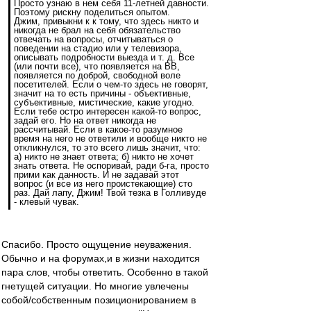
Просто узнаю в нем себя 11-летней давности.
Поэтому рискну поделиться опытом.
Джим, привыкни к к тому, что здесь никто и
никогда не брал на себя обязательство
отвечать на вопросы, отчитываться о
поведении на стадио или у телевизора,
описывать подробности выезда и т. д. Все
(или почти все), что появляется на ВВ,
появляется по доброй, свободной воле
посетителей. Если о чем-то здесь не говорят,
значит на то есть причины - объективные,
субъективные, мистические, какие угодно.
Если тебе остро интересен какой-то вопрос,
задай его. Но на ответ никогда не
рассчитывай. Если в какое-то разумное
время на него не ответили и вообще никто не
откликнулся, то это всего лишь значит, что:
а) никто не знает ответа; б) никто не хочет
знать ответа. Не оспоривай, ради б-га, просто
прими как данность. И не задавай этот
вопрос (и все из него проистекающие) сто
раз. Дай лапу, Джим! Твой тезка в Голливуде
- клевый чувак.
Спасибо. Просто ощущение неуважения.
Обычно и на форумах,и в жизни находится
пара слов, чтобы ответить. Особенно в такой
гнетущей ситуации. Но многие увлечены
собой/собственным позиционированием в