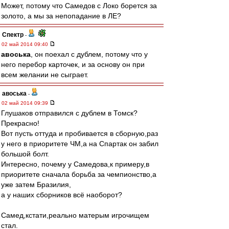
Может, потому что Самедов с Локо борется за
золото, а мы за непопадание в ЛЕ?
Спектр
-
02 май 2014 09:40
авоська
, он поехал с дублем, потому что у
него перебор карточек, и за основу он при
всем желании не сыграет.
авоська
-
02 май 2014 09:39
Глушаков отправился с дублем в Томск?
Прекрасно!
Вот пусть оттуда и пробивается в сборную,раз
у него в приоритете ЧМ,а на Спартак он забил
большой болт.
Интересно, почему у Самедова,к примеру,в
приоритете сначала борьба за чемпионство,а
уже затем Бразилия,
а у наших сборников всё наоборот?
Самед,кстати,реально матерым игрочищем
стал.