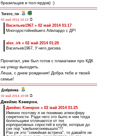
бразильцев и пол-ярдов) :)
Torero_rw
-
02 май 2014 10:13
Васильев1967 » 02 май 2014 01:17
Многодостойнейшего Абилардо с ДР!
alex_irk » 02 май 2014 01:20
Васильев1967, У него дисква.
Прочитал, уже был готов с плакатами про КДК
на улицу выходить.
Леша, с днем рождения! Добра тебе и твоей
семье!
Добрянка
-
02 май 2014 10:08
Джеймс Кэмерон
,
Джеймс Кэмерон » 02 май 2014 01:25
Именно поэтому я не понимаю атмосферу
секретности. Ради чего это было и чем тогда
болельщики отличаются от тех
корпоративных серостей в клубе, которые до
сих пор "какбычегоневышло"!?
Раз уж это "семейная встреча", то давайте не