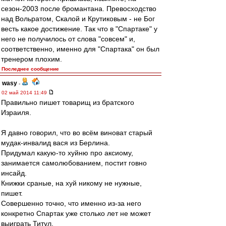
сезон-2003 после бромантана. Превосходство
над Вольратом, Скалой и Крутиковым - не Бог
весть какое достижение. Так что в "Спартаке" у
него не получилось от слова "совсем" и,
соответственно, именно для "Спартака" он был
тренером плохим.
Последнее сообщение
wasy
-
02 май 2014 11:49
Правильно пишет товарищ из братского
Израиля.
Я давно говорил, что во всём виноват старый
мудак-инвалид вася из Берлина.
Придумал какую-то хуйню про аксиому,
занимается самолюбованием, постит говно
инсайд.
Книжки сраные, на хуй никому не нужные,
пишет.
Совершенно точно, что именно из-за него
конкретно Спартак уже столько лет не может
выиграть Титул.