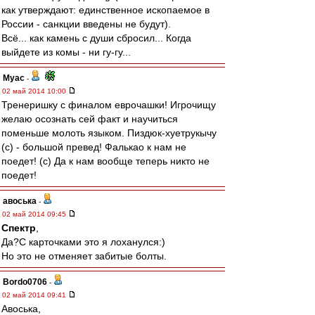
как утверждают: единственное ископаемое в
России - санкции введены не будут).
Всё... как камень с души сбросил... Когда
выйдете из комы - ни гу-гу...
Myac
-
02 май 2014 10:00
Тренеришку с финалом еврочашки! Игрочищу
желаю осознать сей факт и научиться
поменьше молоть языком. Пиздюк-хуетрукычу
(с) - большой превед! Фалькао к нам не
поедет! (с) Да к нам вообще теперь никто не
поедет!
авоська
-
02 май 2014 09:45
Спектр
,
Да?С карточками это я лоханулся:)
Но это не отменяет забитые болты.
Bordo0706
-
02 май 2014 09:41
Авоська,