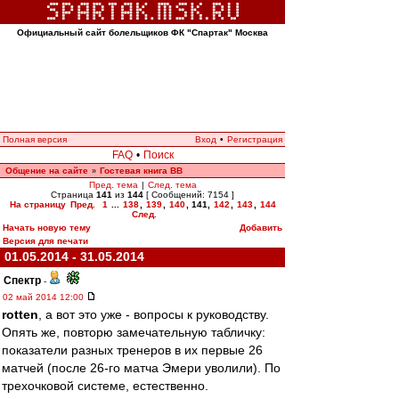
Официальный сайт болельщиков ФК "Спартак" Москва
Полная версия
Вход
•
Регистрация
FAQ
•
Поиск
Общение на сайте
Гостевая книга ВВ
»
Пред. тема
|
След. тема
Страница
141
из
144
[ Сообщений: 7154 ]
На страницу
Пред.
1
...
138
,
139
,
140
,
141
,
142
,
143
,
144
След.
Начать новую тему
Добавить
Версия для печати
01.05.2014 - 31.05.2014
Спектр
-
02 май 2014 12:00
rotten
, а вот это уже - вопросы к руководству.
Опять же, повторю замечательную табличку:
показатели разных тренеров в их первые 26
матчей (после 26-го матча Эмери уволили). По
трехочковой системе, естественно.