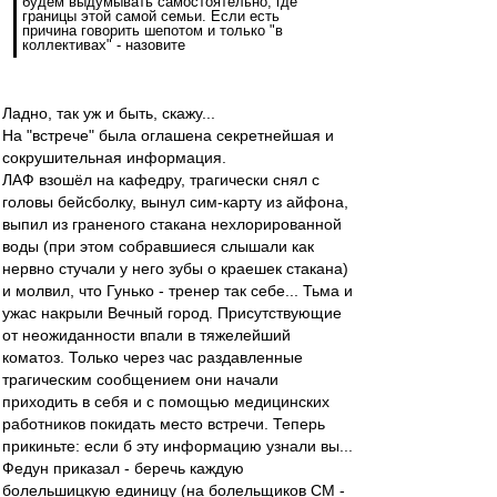
будем выдумывать самостоятельно, где
границы этой самой семьи. Если есть
причина говорить шепотом и только "в
коллективах" - назовите
Ладно, так уж и быть, скажу...
На "встрече" была оглашена секретнейшая и
сокрушительная информация.
ЛАФ взошёл на кафедру, трагически снял с
головы бейсболку, вынул сим-карту из айфона,
выпил из граненого стакана нехлорированной
воды (при этом собравшиеся слышали как
нервно стучали у него зубы о краешек стакана)
и молвил, что Гунько - тренер так себе... Тьма и
ужас накрыли Вечный город. Присутствующие
от неожиданности впали в тяжелейший
коматоз. Только через час раздавленные
трагическим сообщением они начали
приходить в себя и с помощью медицинских
работников покидать место встречи. Теперь
прикиньте: если б эту информацию узнали вы...
Федун приказал - беречь каждую
болельшицкую единицу (на болельщиков СМ -