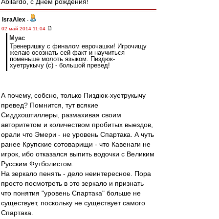
Abilardo, с Днём рождения!
IsraAlex
-
02 май 2014 11:04
Myac
Тренеришку с финалом еврочашки! Игрочищу
желаю осознать сей факт и научиться
поменьше молоть языком. Пиздюк-
хуетрукычу (с) - большой превед!
А почему, собсно, только Пиздюк-хуетрукычу
превед? Помнится, тут всякие
Сиддхоштиллеры, размахивая своим
авторитетом и количеством пробитых выездов,
орали что Эмери - не уровень Спартака. А чуть
ранее Крупские сотоварищи - что Кавенаги не
игрок, ибо отказался выпить водочки с Великим
Русским Футболистом.
На зеркало пенять - дело неинтересное. Пора
просто посмотреть в это зеркало и признать
что понятия "уровень Спартака" больше не
существует, поскольку не существует самого
Спартака.