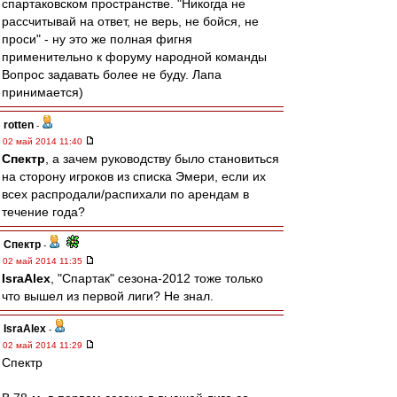
спартаковском пространстве. "Никогда не
рассчитывай на ответ, не верь, не бойся, не
проси" - ну это же полная фигня
применительно к форуму народной команды
Вопрос задавать более не буду. Лапа
принимается)
rotten
-
02 май 2014 11:40
Спектр
, а зачем руководству было становиться
на сторону игроков из списка Эмери, если их
всех распродали/распихали по арендам в
течение года?
Спектр
-
02 май 2014 11:35
IsraAlex
, "Спартак" сезона-2012 тоже только
что вышел из первой лиги? Не знал.
IsraAlex
-
02 май 2014 11:29
Спектр