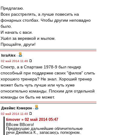
Предлагаю.
Всех расстрелять, а лучше повесить на
фонарных столбах. Чтобы другим неповадно
было.
И начать с васи.
Ушёл за веревкой и мылом.
Прощайте, други!
IsraAlex
-
02 май 2014 11:46
Спектр, а в Спартаке 1978-9 был гендир
способный при поддержке своих "филов" слить
хорошего тренера? Не знал. Хороший тренер
может быть чуть лучше или чуть хуже
относительно команды. Плохим для отдельной
команды он быть не может.
Джеймс Кэмерон
-
02 май 2014 11:40
timover » 02 май 2014 05:47
ВВсем ВВсего!
Предвкушаю дальнейшие обличительные
речи Джеймса К., запасаюсь попкорном.