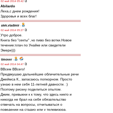
02 май 2014 05:42
Abilardo
Леха,с днем рождения!
Здоровья и всех благ!
alek.vladimir
-
02 май 2014 05:27
Утро доброе.
Книга без "секты" ,чо пиво без вотки.Новое
течение:плач по Унайке или свидетели
Эмери)))
timover
-
02 май 2014 04:47
ВВсем ВВсего!
Предвкушаю дальнейшие обличительные речи
Джеймса К., запасаюсь попкорном. Просто
узнаю в нем себя 11-летней давности. :)
Поэтому рискну поделиться опытом.
Джим, привыкни к к тому, что здесь никто и
никогда не брал на себя обязательство
отвечать на вопросы, отчитываться о
поведении на стадио или у телевизора,