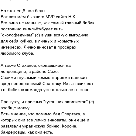
Но этот ещё пол беды.
Вот возьмём бывшего MVP сайта Н.К.
Его вина не меньше, как самый главный бибик
постоянно лил/льёт/будет лить
"околофедунам" (с) в уши всякую выгодную
для себя хуйню, в личных и корыстных
интересах. Лично виноват в просёрах
любимого клуба.
А также Стаханов, окопавшийся на
лондонщине, в районе Сохо.
Своими гнусными комментариями наносит
вред непоправимый Спартаку. Из-за таких вот
т.н. бибиков команда уже столько лет в жопе.
Про кугсу, и присных "тутошних активистов" (с)
вообще молчу.
Есть мнение, что помимо бед Спартака, в
которых они все лично виноваты, они ещё и
развязали украинскую бойню. Короче,
бандеровцы, как они есть.