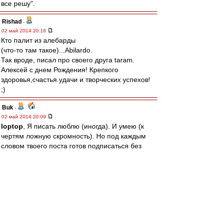
все решу".
Rishad
-
02 май 2014 20:16
Кто палит из алебарды
(что-то там такое)...Abilardo.
Так вроде, писал про своего друга taram.
Алексей с днем Рождения! Крепкого
здоровья,счастья.удачи и творческих успехов!
;)
Buk
-
02 май 2014 20:09
loptop
, Я писать люблю (иногда). И умею (к
чертям ложную скромность). Но под каждым
словом твоего поста готов подписаться без
правок.
BM1964
-
02 май 2014 20:04
А вообще, учитывая, что все темы исчерпаны,
все вопросы решены, все мысли высказаны,
все титулы завоеваны (в прошлом), все