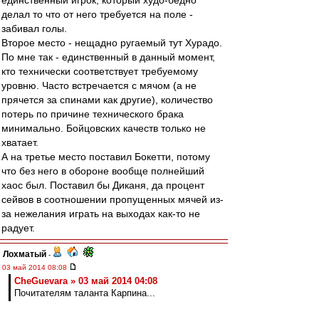
единственный игрок, который худо-бедно
делал то что от него требуется на поле -
забивал голы.
Второе место - нещадно ругаемый тут Хурадо.
По мне так - единственный в данный момент,
кто технически соответствует требуемому
уровню. Часто встречается с мячом (а не
прячется за спинами как другие), количество
потерь по причине технического брака
минимально. Бойцовских качеств только не
хватает.
А на третье место поставил Бокетти, потому
что без него в обороне вообще полнейший
хаос был. Поставил бы Диканя, да процент
сейвов в соотношении пропущенных мячей из-
за нежелания играть на выходах как-то не
радует.
Лохматый
-
03 май 2014 08:08
CheGuevara » 03 май 2014 04:08
Почитателям таланта Карпина...