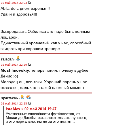
02 май 2014 23:03
Abilardo с днем варенья!!!
Удачи и здоровья!!!
Зы.продавать Озбилиса это надо быть полным
лошарой.
Единственный уровневый хав у нас, способный
заиграть при хорошем тренере.
raladan
-
02 май 2014 22:29
Mosfilmovskiy
, теперь понял, почему в дубле
Денис :о)
Молодец он, все-таки. Хороший парень у нас
оказался, жаль что в такой сложный момент.
spartak46
-
02 май 2014 22:25
IsraAlex » 02 май 2014 19:47
Умственные способности футболистов, от
Месси до Дзюбы, оставляют желать лучшего,
и это нормально, им не за это платят...