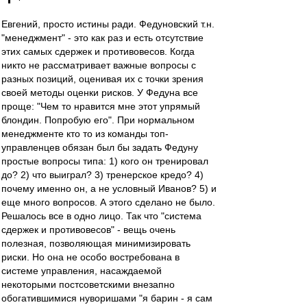
Евгений, просто истины ради. Федуновский т.н.
"менеджмент" - это как раз и есть отсутствие
этих самых сдержек и противовесов. Когда
никто не рассматривает важные вопросы с
разных позиций, оценивая их с точки зрения
своей методы оценки рисков. У Федуна все
проще: "Чем то нравится мне этот упрямый
блондин. Попробую его". При нормальном
менеджменте кто то из команды топ-
управленцев обязан был бы задать Федуну
простые вопросы типа: 1) кого он тренировал
до? 2) что выиграл? 3) тренерское кредо? 4)
почему именно он, а не условный Иванов? 5) и
еще много вопросов. А этого сделано не было.
Решалось все в одно лицо. Так что "система
сдержек и противовесов" - вещь очень
полезная, позволяющая минимизировать
риски. Но она не особо востребована в
системе управления, насаждаемой
некоторыми постсоветскими внезапно
обогатившимися нуворишами "я барин - я сам