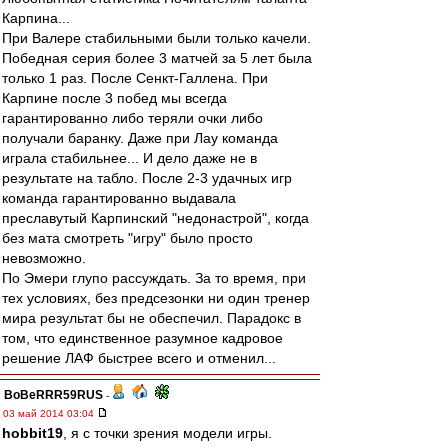
Карпина...
При Валере стабильными были только качели.
Победная серия более 3 матчей за 5 лет была
только 1 раз. После Сенкт-Галлена. При
Карпине после 3 побед мы всегда
гарантированно либо теряли очки либо
получали баранку. Даже при Лау команда
играла стабильнее... И дело даже не в
результате на табло. После 2-3 удачных игр
команда гарантированно выдавала
преславутый Карпинский "недонастрой", когда
без мата смотреть "игру" было просто
невозможно.
По Эмери глупо рассуждать. За то время, при
тех условиях, без предсезонки ни один тренер
мира результат бы не обеспечил. Парадокс в
том, что единственное разумное кадровое
решение ЛАФ быстрее всего и отменил...
BoBeRRR59RUS
-
03 май 2014 03:04
hobbit19
, я с точки зрения модели игры.