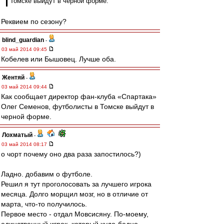
Томске выйдут в черной форме.
Реквием по сезону?
blind_guardian
-
03 май 2014 09:45
Кобелев или Бышовец. Лучше оба.
Жентяй
-
03 май 2014 09:44
Как сообщает директор фан-клуба «Спартака»
Олег Семенов, футболисты в Томске выйдут в
черной форме.
Лохматый
-
03 май 2014 08:17
о чорт почему оно два раза запостилось?)
Ладно. добавим о футболе.
Решил я тут проголосовать за лучшего игрока
месяца. Долго морщил мозг, но в отличие от
марта, что-то получилось.
Первое место - отдал Мовсисяну. По-моему,