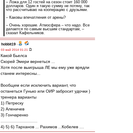
– Ложа для 12 гостей на сезон стоит 160 000
долларов. Один я такую сумму не потяну, так
что рассчитываю на кооперацию с друзьями.
– Каковы впечатления от арены?
– Очень хорошие. Атмосфера – что надо. Все
делается по самым высшим стандартам, –
сказал Кафельников.
hobbit19
-
03 май 2014 01:21
Какой Бьелса
Скорей Эмери вернеться ...
Хотя после выигрыша ЛЕ мы ему уже врядли
станем интересны...
Вообщем если исключить вариант, что
останеться Гунько или ОИР забросит удочки )
тренера варианты
1) Петреску
2) Аленичев
3) Гончаренко
...............................
4) 5) 6) Тарханов ... Рахимов ...Кобелев ....