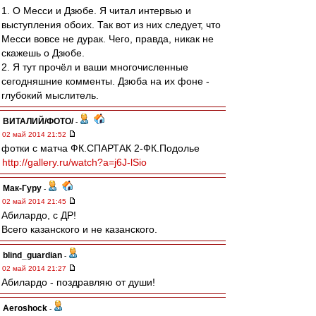
1. О Месси и Дзюбе. Я читал интервью и
выступления обоих. Так вот из них следует, что
Месси вовсе не дурак. Чего, правда, никак не
скажешь о Дзюбе.
2. Я тут прочёл и ваши многочисленные
сегодняшние комменты. Дзюба на их фоне -
глубокий мыслитель.
ВИТАЛИЙ/ФОТО/
-
02 май 2014 21:52
фотки с матча ФК.СПАРТАК 2-ФК.Подолье
http://gallery.ru/watch?a=j6J-lSio
Мак-Гуру
-
02 май 2014 21:45
Абилардо, с ДР!
Всего казанского и не казанского.
blind_guardian
-
02 май 2014 21:27
Абилардо - поздравляю от души!
Aeroshock
-