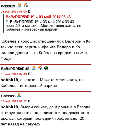
hobbit19
-
03 май 2014 03:00
BoBeRRR59RUS » 03 май 2014 03:43
# BoBeRRR59RUS » 03 май 2014 03:43
hobbit19, а кстати... Можете меня хаять, но
Кобелев - интересный вариант.
Кобелев в хороших отношениях с Валерой и Ко
так что если верить инфе что Валера и Ко
пилили деньги ... то Кобелева врядли возьмет
Федун
BoBeRRR59RUS
-
03 май 2014 02:43
hobbit19
, а кстати... Можете меня хаять, но
Кобелев - интересный вариант.
Crosser
-
03 май 2014 01:32
hobbit19
, Эмери сейчас, да и раньше в Европе
котируется выше нелюдимого и неадекватного
Бьелсы, который последний трофей взял 20
лет назад на секунду