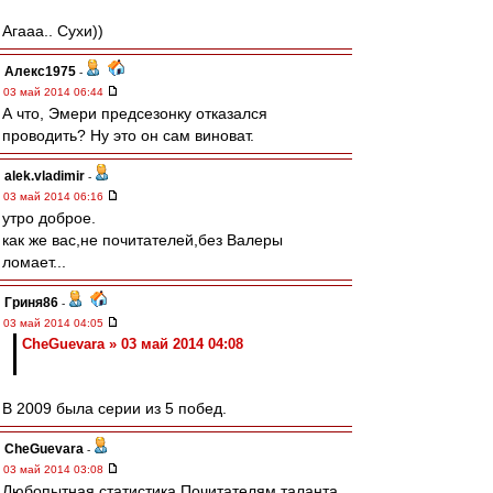
Агааа.. Сухи))
Алекс1975
-
03 май 2014 06:44
А что, Эмери предсезонку отказался
проводить? Ну это он сам виноват.
alek.vladimir
-
03 май 2014 06:16
утро доброе.
как же вас,не почитателей,без Валеры
ломает...
Гриня86
-
03 май 2014 04:05
CheGuevara » 03 май 2014 04:08
В 2009 была серии из 5 побед.
CheGuevara
-
03 май 2014 03:08
Любопытная статистика Почитателям таланта