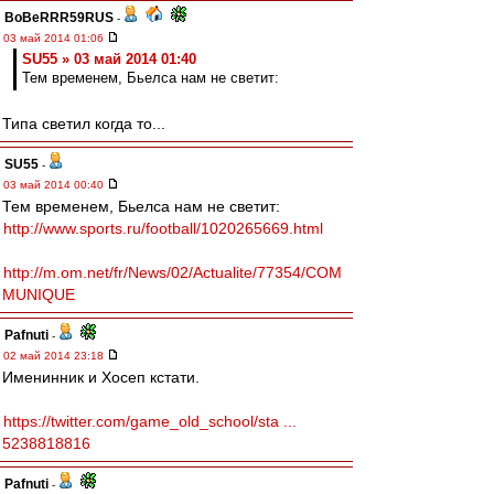
BoBeRRR59RUS
-
03 май 2014 01:06
SU55 » 03 май 2014 01:40
Тем временем, Бьелса нам не светит:
Типа светил когда то...
SU55
-
03 май 2014 00:40
Тем временем, Бьелса нам не светит:
http://www.sports.ru/football/1020265669.html
http://m.om.net/fr/News/02/Actualite/77354/COM
MUNIQUE
Pafnuti
-
02 май 2014 23:18
Именинник и Хосеп кстати.
https://twitter.com/game_old_school/sta ...
5238818816
Pafnuti
-