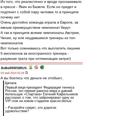
Из того, что реалистично и вроде проскакивало
в прессе - Якин из Базеля. Если он придет и
подтянет с собой пару человек то в принципе
почему нет
Очень достойно команда играла в Европе, за
явным преимуществом чемпионат берут.
А так в принципе всякие чемпионаты Австрии,
Чехии, ну или неудавшиеся тренеры из топ-
чемпионатов
Вот только сомневаюсь что выплатить лишние
5 миллионов за иностранного тренера -
разумная трата при оптимизации затрат)
BoBeRRR59RUS
-
03 май 2014 01:24
А вы боитесь что деньги не отобьют...
Цитата
Первый вице-президент Федерации тенниса
России, экс-первая ракетка мира и давний
болельщик «Спартака» Евгений Кафельников
рассказал о том, что забронировал одну из
VIP-лож на новом стадионе красно-белых.
– Раскройте секрет, это дорогое
удовольствие?