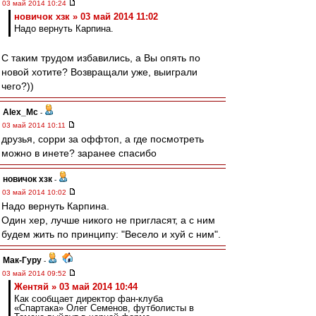
03 май 2014 10:24
новичок хзк » 03 май 2014 11:02
Надо вернуть Карпина.
С таким трудом избавились, а Вы опять по
новой хотите? Возвращали уже, выиграли
чего?))
Alex_Mc
-
03 май 2014 10:11
друзья, сорри за оффтоп, а где посмотреть
можно в инете? заранее спасибо
новичок хзк
-
03 май 2014 10:02
Надо вернуть Карпина.
Один хер, лучше никого не пригласят, а с ним
будем жить по принципу: "Весело и хуй с ним".
Мак-Гуру
-
03 май 2014 09:52
Жентяй » 03 май 2014 10:44
Как сообщает директор фан-клуба
«Спартака» Олег Семенов, футболисты в