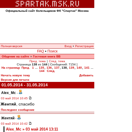
Официальный сайт болельщиков ФК "Спартак" Москва
Полная версия
Вход
•
Регистрация
FAQ
•
Поиск
Общение на сайте
Гостевая книга ВВ
»
Пред. тема
|
След. тема
Страница
138
из
144
[ Сообщений: 7154 ]
На страницу
Пред.
1
...
135
,
136
,
137
,
138
,
139
,
140
,
141
...
144
След.
Начать новую тему
Добавить
Версия для печати
01.05.2014 - 31.05.2014
Alex_Mc
-
03 май 2014 10:45
Жентяй
, спасибо
Последнее сообщение
Жентяй
-
03 май 2014 10:42
Alex_Mc » 03 май 2014 13:11