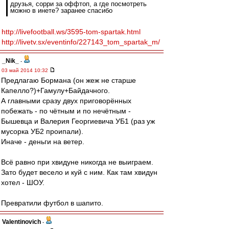
друзья, сорри за оффтоп, а где посмотреть
можно в инете? заранее спасибо
http://livefootball.ws/3595-tom-spartak.html
http://livetv.sx/eventinfo/227143_tom_spartak_m/
_Nik_
-
03 май 2014 10:32
Предлагаю Бормана (он жеж не старше
Капелло?)+Гамулу+Байдачного.
А главными сразу двух приговорённых
побежать - по чётным и по нечётным -
Бышевца и Валерия Георгиевича УБ1 (раз уж
мусорка УБ2 проипали).
Иначе - деньги на ветер.
Всё равно при хвидуне никогда не выиграем.
Зато будет весело и куй с ним. Как там хвидун
хотел - ШОУ.
Превратили футбол в шапито.
Valentinovich
-