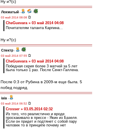
Ну и?(с)
Лохматый
-
03 май 2014 08:08
CheGuevara » 03 май 2014 04:08
Почитателям таланта Карпина...
Ну и?(с)
Спектр
-
03 май 2014 07:55
CheGuevara » 03 май 2014 04:08
Победная серия более 3 матчей за 5 лет
была только 1 раз. После Сенкт-Галлена.
После 0:3 от Рубина в 2009-м еще была. 5
побед подряд.
iaia
-
03 май 2014 06:52
Crosser » 03.05.2014 02:32
Из того, что реалистично и вроде
проскакивало в прессе - Якин из Базеля.
Если он придет и подтянет с собой пару
человек то в принципе почему нет