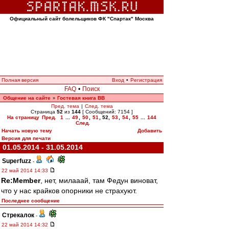
Официальный сайт болельщиков ФК "Спартак" Москва
Полная версия
Вход
•
Регистрация
FAQ
•
Поиск
Общение на сайте
Гостевая книга ВВ
»
Пред. тема
|
След. тема
Страница
52
из
144
[ Сообщений: 7154 ]
На страницу
Пред.
1
...
49
,
50
,
51
,
52
,
53
,
54
,
55
...
144
След.
Начать новую тему
Добавить
Версия для печати
01.05.2014 - 31.05.2014
Superfuzz
-
22 май 2014 14:33
Re:Member
, нет, милааай, там Федун виноват,
что у нас крайков опорники не страхуют.
Последнее сообщение
Стрекалок
-
22 май 2014 14:32