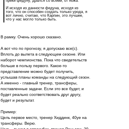
преки федуну, дрался со всеми, от ножа.
И исходя из данности федуна, исходя из
того, что он способен создать только урода, я
вот лично, считаю, что Карпин, это лучшее,
что у нас могло только быть.
В рамку. Очень хорошо сказано.
А вот что по прогнозу, я допускаю все(с).
Вплоть до вылета в следующем сезоне. Или
наборот чемпионства. Пока что свидетельств
больше в пользу первого. Какое-то
представление можно будет получить,
услышав планы команды на следующий сезон.
А именно - главный тренер, трансферы,
поставленные задачи. Если это все будет, и
будет реально соответствовать друг другу,
будет и результат.
Пример:
Цель первое место, тренер Хиддинк, 40уе на
трансферы. Верю.