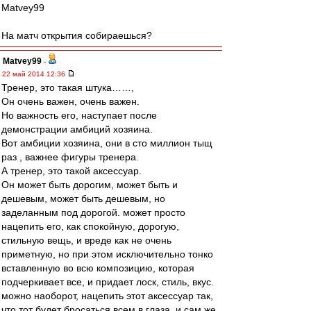
Matvey99
На матч открытия собираешься?
Matvey99
-
22 май 2014 12:36
Тренер, это такая штука……,
Он очень важен, очень важен.
Но важность его, наступает после
демонстрации амбиций хозяина.
Вот амбиции хозяина, они в сто миллион тыщ
раз , важнее фигуры тренера.
А тренер, это такой аксессуар.
Он может быть дорогим, может быть и
дешевым, может быть дешевым, но
заделанным под дорогой. может просто
нацепить его, как спокойную, дорогую,
стильную вещь, и вреде как не очень
приметную, но при этом исключительно тонко
вставленную во всю композицию, которая
подчеркивает все, и придает лоск, стиль, вкус.
можно наоборот, нацепить этот аксессуар так,
что тот будет бросаться всем в глаза, и сам же