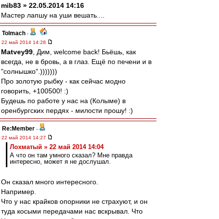
mib83 » 22.05.2014 14:16
Мастер лапшу на уши вешать....
Tolmach
-
22 май 2014 14:28
Matvey99
, Дим, welcome back! Бьёшь, как
всегда, не в бровь, а в глаз. Ещё по печени и в
"солнышко".)))))))
Про золотую рыбку - как сейчас модно
говорить, +100500! :)
Будешь по работе у нас на (Колыме) в
оренбургских пердях - милости прошу! :)
Re:Member
-
22 май 2014 14:27
Лохматый » 22 май 2014 14:04
А что он там умного сказал? Мне правда
интересно, может я не дослушал.
Он сказал много интересного.
Например.
Что у нас крайков опорники не страхуют, и он
туда косыми передачами нас вскрывал. Что