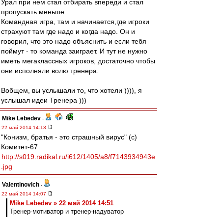
Урал при нем стал отбирать впереди и стал
пропускать меньше ...
Командная игра, там и начинается,где игроки
страхуют там где надо и когда надо. Он и
говорил, что это надо объяснить и если тебя
поймут - то команда заиграет. И тут не нужно
иметь мегаклассных игроков, достаточно чтобы
они исполняли волю тренера.
Вобщем, вы услышали то, что хотели )))), я
услышал идеи Тренера )))
Mike Lebedev
-
22 май 2014 14:13
"Конизм, братья - это страшный вирус" (с)
Комитет-67
http://s019.radikal.ru/i612/1405/a8/f7143934943e
.jpg
Valentinovich
-
22 май 2014 14:07
Mike Lebedev » 22 май 2014 14:51
Тренер-мотиватор и тренер-надуватор