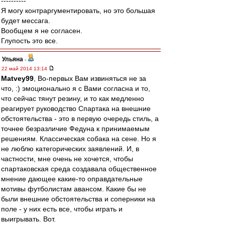
----------
Я могу контраргументировать, но это большая
будет мессага.
Вообщем я не согласен.
Глупость это все.
Ульяна
-
22 май 2014 13:14
Matvey99
, Во-первых Вам извиняться не за
что, :) эмоционально я с Вами согласна и то,
что сейчас тянут резину, и то как медленно
реагирует руководство Спартака на внешние
обстоятельства - это в первую очередь стиль, а
точнее безразличие Федуна к принимаемым
решениям. Классическая собака на сене. Но я
не люблю категорических заявлений. И, в
частности, мне очень не хочется, чтобы
спартаковская среда создавала общественное
мнение дающее какие-то оправдательные
мотивы футболистам авансом. Какие бы не
были внешние обстоятельства и соперники на
поле - у них есть все, чтобы играть и
выигрывать. Вот.