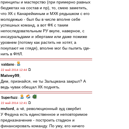
принципы и мастерство (при примерно равных
бюджетах на состав и пр), то, смею заметить,
что ХК с Канарейкиным и МХК рядышком с его
молодежью - был бы в числе вполне себе
успешных команд, а вот ФК с таким
непоследовательным РУ вкупе, наверное, с
инсауральдами и эбертами или даже пожиже
уровнем (потому как растить не хотят, а
покупают не глядя), вполне мог бы пылить где-
нить в ФНЛ.
valdano
-
22 май 2014 12:44
Matvey99
,
Дим, признайся, не ты Зальцмана закрыл? А
ведь чувак обещал ХК поднять.
Superfuzz
-
22 май 2014 12:41
mvlord
, а чё, революционный зуд свербит.
У Федуна есть единственное и неповторимое
предназначение - построить стадион и
финансировать команду. По уму, его ничего