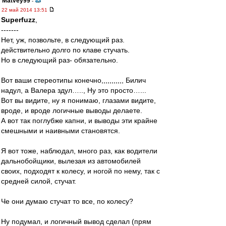
Matvey99
-
22 май 2014 13:51
Superfuzz
,
-------
Нет, уж, позвольте, в следующий раз.
действительно долго по клаве стучать.
Но в следующий раз- обязательно.
Вот ваши стереотипы конечно,,,,,,,,,,, Билич
надул, а Валера здул….., Ну это просто…...
Вот вы видите, ну я понимаю, глазами видите,
вроде, и вроде логичные выводы делаете.
А вот так поглубже капни, и выводы эти крайне
смешными и наивными становятся.
Я вот тоже, наблюдал, много раз, как водители
дальнобойщики, вылезая из автомобилей
своих, подходят к колесу, и ногой по нему, так с
средней силой, стучат.
Че они думаю стучат то все, по колесу?
Ну подумал, и логичный вывод сделал (прям