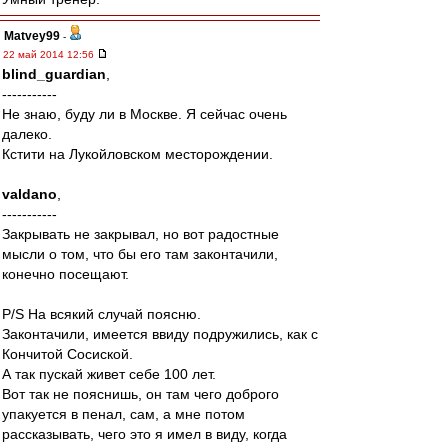
Matvey99
-
22 май 2014 12:56
blind_guardian
,
-----------
Не знаю, буду ли в Москве. Я сейчас очень
далеко.
Кстити на Лукойловском месторождении.
valdano
,
-----------
Закрывать не закрывал, но вот радостные
мысли о том, что бы его там законтачили,
конечно посещают.
P/S На всякий случай поясню.
Законтачили, имеется ввиду подружились, как с
Кончитой Сосиской.
А так пускай живет себе 100 лет.
Вот так не пояснишь, он там чего доброго
упакуется в пенал, сам, а мне потом
рассказывать, чего это я имел в виду, когда