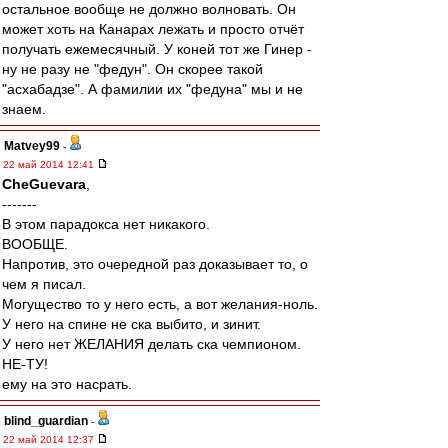
остальное вообще не должно волновать. Он
может хоть на Канарах лежать и просто отчёт
получать ежемесячный. У коней тот же Гинер -
ну не разу не "федун". Он скорее такой
"асхабадзе". А фамилии их "федуна" мы и не
знаем.
Matvey99
-
22 май 2014 12:41
CheGuevara
,
-------
В этом парадокса нет никакого.
ВООБЩЕ.
Напротив, это очередной раз доказывает то, о
чем я писал.
Могущество то у него есть, а вот желания-ноль.
У него на спине не ска выбито, и зинит.
У него нет ЖЕЛАНИЯ делать ска чемпионом.
НЕ-ТУ!
ему на это насрать.
blind_guardian
-
22 май 2014 12:37