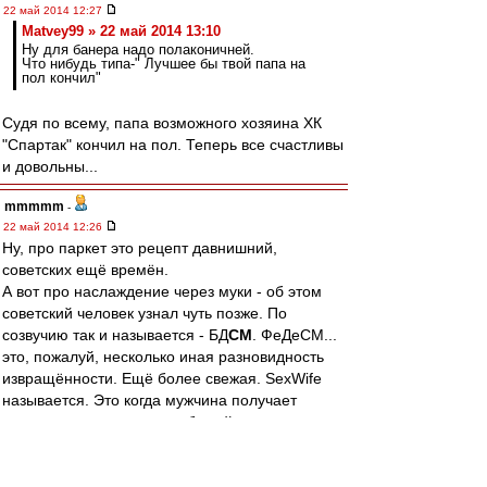
22 май 2014 12:27
Matvey99 » 22 май 2014 13:10
Ну для банера надо полаконичней.
Что нибудь типа-" Лучшее бы твой папа на
пол кончил"
Судя по всему, папа возможного хозяина ХК
"Спартак" кончил на пол. Теперь все счастливы
и довольны...
mmmmm
-
22 май 2014 12:26
Ну, про паркет это рецепт давнишний,
советских ещё времён.
А вот про наслаждение через муки - об этом
советский человек узнал чуть позже. По
созвучию так и называется - БД
СМ
. ФеДеСМ...
это, пожалуй, несколько иная разновидность
извращённости. Ещё более свежая. SexWife
называется. Это когда мужчина получает
удовольствие от секса любимой дамы с другим
мужиком.
Как сказала одна знакомая,
"Секс меня не