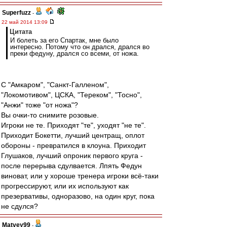
Superfuzz
-
22 май 2014 13:09
Цитата
И болеть за его Спартак, мне было
интересно. Потому что он дрался, дрался во
преки федуну, дрался со всеми, от ножа.
C "Амкаром", "Санкт-Галленом",
"Локомотивом", ЦСКА, "Тереком", "Тосно",
"Анжи" тоже "от ножа"?
Вы очки-то снимите розовые.
Игроки не те. Приходят "те", уходят "не те".
Приходит Бокетти, лучший центращ, оплот
обороны - превратился в клоуна. Приходит
Глушаков, лучший опроник первого круга -
после перерыва сдулвается. Лпять Федун
виноват, или у хороше тренера игроки всё-таки
прогрессируют, или их используют как
презервативы, одноразово, на один круг, пока
не сдулся?
Matvey99
-