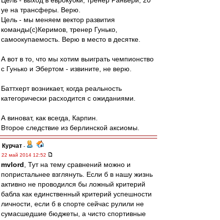
Цель - выход в еврокубки, тренер Раньери, 20
уе на трансферы. Верю.
Цель - мы меняем вектор развития
команды(с)Керимов, тренер Гунько,
самоокупаемость. Верю в место в десятке.
А вот в то, что мы хотим выиграть чемпионство
с Гунько и Эбертом - извините, не верю.
Баттхерт возникает, когда реальность
категорически расходится с ожиданиями.
А виноват, как всегда, Карпин.
Второе следствие из берлинской аксиомы.
Курчат
-
22 май 2014 12:52
mvlord
, Тут на тему сравнений можно и
попристальнее взглянуть. Если б в нашу жизнь
активно не проводился бы ложный критерий
бабла как единственный критерий успешности
личности, если б в спорте сейчас рулили не
сумасшедшие бюджеты, а чисто спортивные