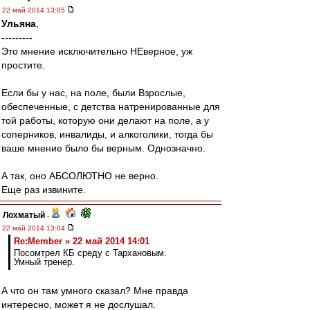
22 май 2014 13:05
Ульяна
,
---------
Это мнение исключительно НЕверное, уж
простите.
Если бы у нас, на поле, были Взрослые,
обеспеченные, с детства натренированные для
той работы, которую они делают на поле, а у
соперников, инвалиды, и алкоголики, тогда бы
ваше мнение было бы верным. Однозначно.
А так, оно АБСОЛЮТНО не верно.
Еще раз извините.
Лохматый
-
22 май 2014 13:04
Re:Member » 22 май 2014 14:01
Посомтрел КБ среду с Тархановым.
Умный тренер.
А что он там умного сказал? Мне правда
интересно, может я не дослушал.