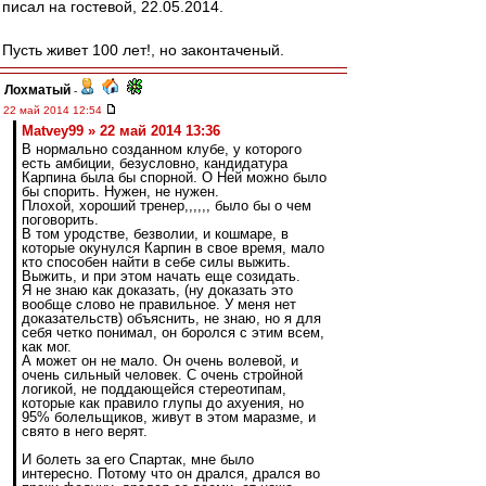
писал на гостевой, 22.05.2014.
Пусть живет 100 лет!, но законтаченый.
Лохматый
-
22 май 2014 12:54
Matvey99 » 22 май 2014 13:36
В нормально созданном клубе, у которого
есть амбиции, безусловно, кандидатура
Карпина была бы спорной. О Ней можно было
бы спорить. Нужен, не нужен.
Плохой, хороший тренер,,,,,, было бы о чем
поговорить.
В том уродстве, безволии, и кошмаре, в
которые окунулся Карпин в свое время, мало
кто способен найти в себе силы выжить.
Выжить, и при этом начать еще созидать.
Я не знаю как доказать, (ну доказать это
вообще слово не правильное. У меня нет
доказательств) объяснить, не знаю, но я для
себя четко понимал, он боролся с этим всем,
как мог.
А может он не мало. Он очень волевой, и
очень сильный человек. С очень стройной
логикой, не поддающейся стереотипам,
которые как правило глупы до ахуения, но
95% болельщиков, живут в этом маразме, и
свято в него верят.
И болеть за его Спартак, мне было
интересно. Потому что он дрался, дрался во