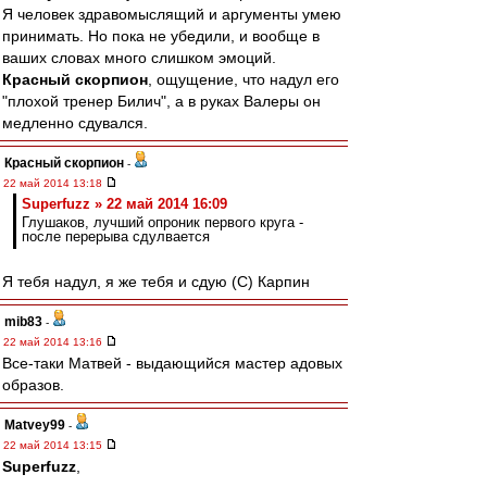
Я человек здравомыслящий и аргументы умею
принимать. Но пока не убедили, и вообще в
ваших словах много слишком эмоций.
Красный скорпион
, ощущение, что надул его
"плохой тренер Билич", а в руках Валеры он
медленно сдувался.
Красный скорпион
-
22 май 2014 13:18
Superfuzz » 22 май 2014 16:09
Глушаков, лучший опроник первого круга -
после перерыва сдулвается
Я тебя надул, я же тебя и сдую (С) Карпин
mib83
-
22 май 2014 13:16
Все-таки Матвей - выдающийся мастер адовых
образов.
Matvey99
-
22 май 2014 13:15
Superfuzz
,