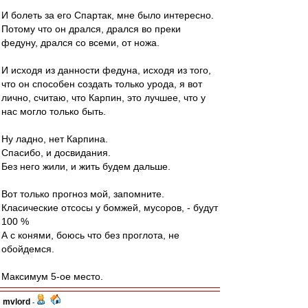
И болеть за его Спартак, мне было интересно.
Потому что он дрался, дрался во преки
федуну, дрался со всеми, от ножа.
И исходя из данности федуна, исходя из того,
что он способен создать только урода, я вот
лично, считаю, что Карпин, это лучшее, что у
нас могло только быть.
Ну ладно, нет Карпина.
Спасибо, и досвидания.
Без него жили, и жить будем дальше.
Вот только прогноз мой, запомните.
Класические отсосы у бомжей, мусоров, - будут
100 %
А с конями, боюсь что без проглота, не
обойдемся.
Максимум 5-ое место.
mvlord
-