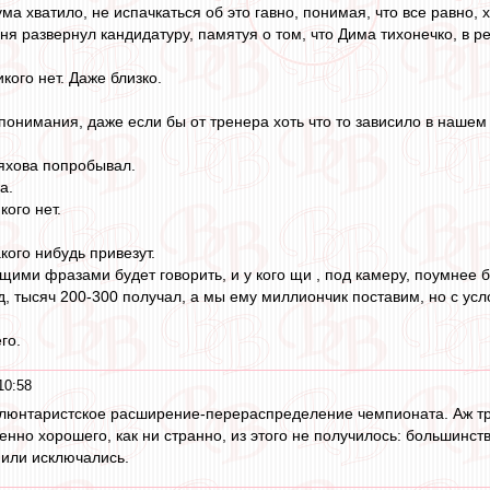
ума хватило, не испачкаться об это гавно, понимая, что все равно,
ня развернул кандидатуру, памятуя о том, что Дима тихонечко, в р
кого нет. Даже близко.
понимания, даже если бы от тренера хоть что то зависило в нашем
яхова попробывал.
а.
кого нет.
акого нибудь привезут.
щими фразами будет говорить, и у кого щи , под камеру, поумнее б
год, тысяч 200-300 получал, а мы ему миллиончик поставим, но с ус
го.
10:58
олюнтаристское расширение-перераспределение чемпионата. Аж три 
енно хорошего, как ни странно, из этого не получилось: большинст
 или исключались.