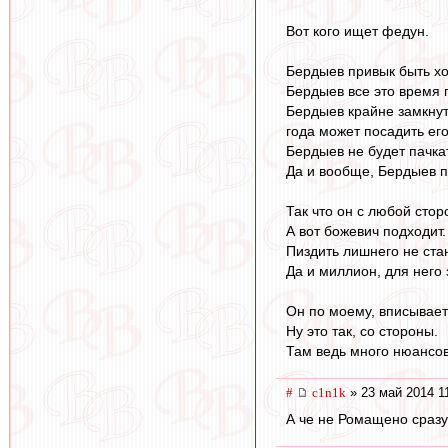
Вот кого ищет федун.
Бердыев привык быть хоз
Бердыев все это время 
Бердыев крайне замкнуты
года может посадить его 
Бердыев не будет пачка
Да и вообще, Бердыев п
Так что он с любой стор
А вот божевич подходит.
Пиздить лишнего не стан
Да и миллион, для него
Он по моему, вписывает
Ну это так, со стороны.
Там ведь много нюансо
#
c1n1k
» 23 май 2014 1
А че не Ромащено сраз