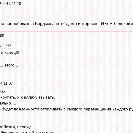
 2014 11:10
но попробовать а Бердыева нет? Дюже интересно. И чем Ледяхов 
:09
4 11:37
 канец!!!!
. этого...
4 11:07
ак.
 крутить, и к аллаху взывать.
мально….
е будет возможности отпиливать с каждого перемещения каждого рубл
работай, нехочу.
обворовывая клуб, не умеет.