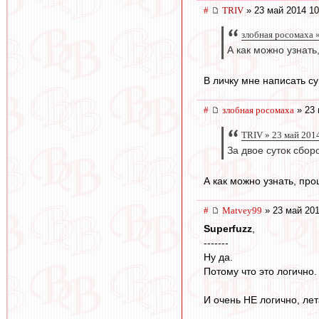
#
TRIV
» 23 май 2014 10
злобная росомаха »
А как можно узнать
В личку мне написать с
#
злобная росомаха
» 23 
TRIV » 23 май 201
За двое суток сбор
А как можно узнать, пр
#
Matvey99
» 23 май 201
Superfuzz
,
-------
Ну да.
Потому что это логично.
И очень НЕ логично, лет