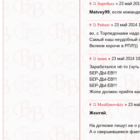
#
Superfuzz
» 23 май 201
Matvey99
, если команда
#
Pafnuti
» 23 май 2014 
во, с Торпедонами надо
Самый наш неудобный со
Велком короче в РПЛ!))
#
taram
» 23 май 2014 10
Заработался чё-то (чуть
БЕР-ДЫ-ЕВ!!!
БЕР-ДЫ-ЕВ!!!
БЕР-ДЫ-ЕВ!!!
Жопе должен прийти кан
#
Mosfilmovskiy
» 23 май
Жентяй
,
На доткоме пишут не о 
А о свершившимся факте