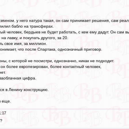
яином. у него натура такая, он сам принимает решения, сам реализ
пилил бабло на трансферах.
й человек, бердыев не будет работать, с кем ему дадут. Он сам вы
на лавку, и покупать другого, за 20.
ть свое имя, за миллион.
онимает, что после Спартака, однозначный приговор.
оны, с которой не посмотри, однозначно, никак не подходит.
 он более европезирован, более контактный человек,
ет.
 заоблачная цифра.
ся в Ленину конструкцию.
в еще.
1:17
у?