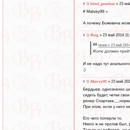
#
blind_guardian
» 23 май
# Matvey99 »
А почему Божевича мож
#
Borg
» 23 май 2014 11
taram » 23 май 201
Жопе должен прийти
И не надо тут анального..
;)
#
Matvey99
» 23 май 201
Бердыев, однозначно шл
сидеть будет, четки свои
ренер Спартака,,,,,нор
При этом, если у него н
Его чего поперли то.
Никто ж не против был, 
Только он работать, не 