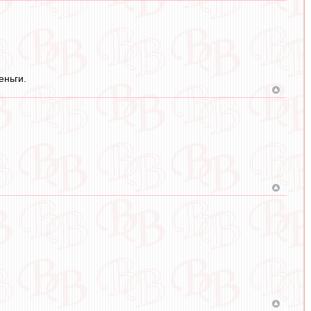
еньги.