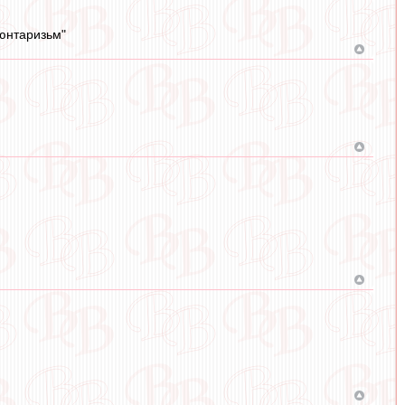
люнтаризьм"