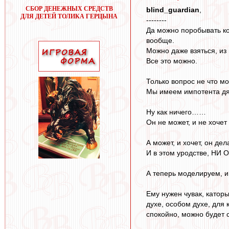
СБОР ДЕНЕЖНЫХ СРЕДСТВ
blind_guardian
,
ДЛЯ ДЕТЕЙ ТОЛИКА ГЕРЦЫНА
--------
Да можно поробывать ко
вообще.
Можно даже взяться, из
Все это можно.
Только вопрос не что м
Мы имеем импотента дядю
Ну как ничего……
Он не может, и не хоче
А может, и хочет, он де
И в этом уродстве, Н
А теперь моделируем, и
Ему нужен чувак, каторы
духе, особом духе, для 
спокойно, можно будет сл