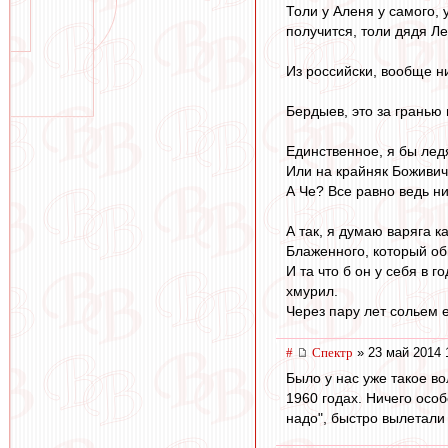
Толи у Аленя у самого, 
получится, толи дядя Ле
Из российски, вообще ни
Бердыев, это за гранью 
Единственное, я бы лед
Или на крайняк Боживич
А Че? Все равно ведь ни
А так, я думаю варяга к
Блаженного, который об
И та что б он у себя в 
хмурил.
Через пару лет сольем е
#
Спектр
» 23 май 2014 
Было у нас уже такое в
1960 годах. Ничего особ
надо", быстро вылетали