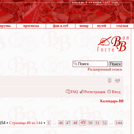
орумы
прогнозы
фан-клуб
юмор
музей
ссылки
Расширенный поиск
FAQ
Регистрация
Вход
Календарь ВВ
49
154 •
Страница
49
из
144
•
1
...
46
47
48
50
51
52
...
144