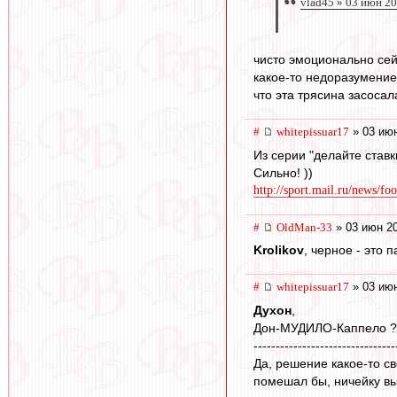
vlad45 » 03 июн 2
чисто эмоционально сей
какое-то недоразумение,
что эта трясина засосал
#
whitepissuar17
» 03 июн
Из серии "делайте ставки
Сильно! ))
http://sport.mail.ru/news/fo
#
OldMan-33
» 03 июн 20
Krolikov
, черное - это 
#
whitepissuar17
» 03 июн
Духон
,
Дон-МУДИЛО-Каппело ?
--------------------------------
Да, решение какое-то св
помешал бы, ничейку вы