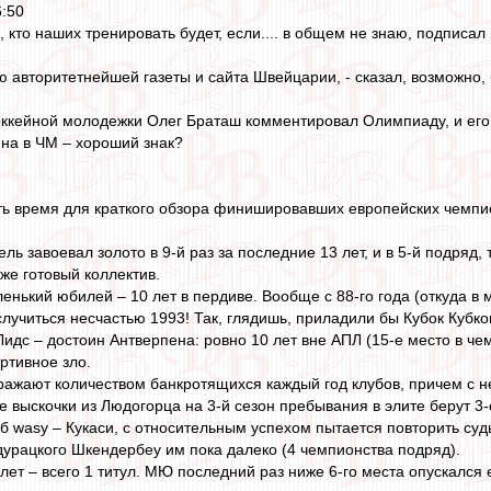
6:50
 кто наших тренировать будет, если.... в общем не знаю, подписал
ью авторитетнейшей газеты и сайта Швейцарии, - сказал, возможно,
оккейной молодежки Олег Браташ комментировал Олимпиаду, и его 
ина в ЧМ – хороший знак?
ть время для краткого обзора финишировавших европейских чемпи
ль завоевал золото в 9-й раз за последние 13 лет, и в 5-й подряд, 
же готовый коллектив.
енький юбилей – 10 лет в пердиве. Вообще с 88-го года (откуда в 
случиться несчастью 1993! Так, глядишь, приладили бы Кубок Куб
идс – достоин Антверпена: ровно 10 лет вне АПЛ (15-е место в че
ртивное зло.
ажают количеством банкротящихся каждый год клубов, причем с неп
 выскочки из Людогорца на 3-й сезон пребывания в элите берут 3-
 wasy – Кукаси, с относительным успехом пытается повторить суд
 дурацкого Шкендербеу им пока далеко (4 чемпионства подряд).
лет – всего 1 титул. МЮ последний раз ниже 6-го места опускался е