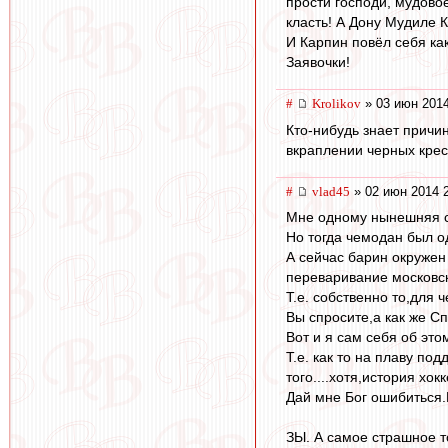
прости господи, мудово
класть! А Дону Мудиле К
И Карпин повёл себя как
Заявочки!
#
Krolikov
» 03 июн 2014
Кто-нибудь знает причин
вкраплении черных крес
#
vlad45
» 02 июн 2014 
Мне одному нынешняя с
Но тогда чемодан был о
А сейчас барин окружен
переваривание московс
Т.е. собственно то,для 
Вы спросите,а как же С
Вот и я сам себя об это
Т.е. как то на плаву по
того....хотя,история хок
Дай мне Бог ошибиться.
ЗЫ. А самое страшное то