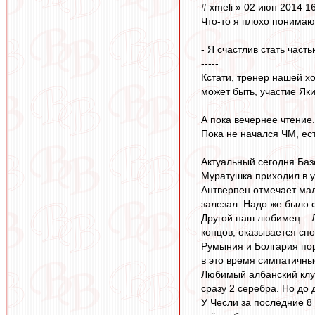
# xmeli » 02 июн 2014 1
Что-то я плохо понимаю,
- Я счастлив стать част
-----
Кстати, тренер нашей х
может быть, участие Як
А пока вечернее чтение.
Пока не начался ЧМ, ес
Актуальный сегодня Базе
Муратушка приходил в у
Антверпен отмечает мал
залезал. Надо же было 
Другой наш любимец – Л
концов, оказывается спо
Румыния и Болгария пор
в это время симпатичные
Любимый албанский клуб
сразу 2 серебра. Но до
У Чесли за последние 8 