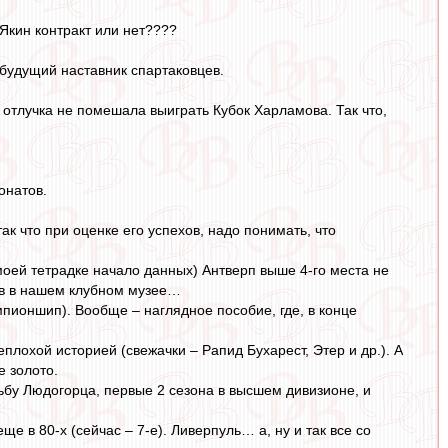
 Якин контракт или нет????
 будущий наставник спартаковцев.
отлучка не помешала выиграть Кубок Харламова. Так что,
онатов.
так что при оценке его успехов, надо понимать, что
моей тетрадке начало данных) Антверп выше 4-го места не
ков в нашем клубном музее…
мпионшип). Вообще – наглядное пособие, где, в конце
лохой историей (свежачки – Рапид Бухарест, Этер и др.). А
е золото.
ьбу Людогорца, первые 2 сезона в высшем дивизионе, и
ще в 80-х (сейчас – 7-е). Ливерпуль… а, ну и так все со