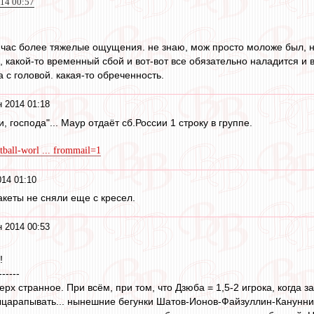
014 00:57
час более тяжелые ощущения. не знаю, мож просто моложе был, но
 какой-то временный сбой и вот-вот все обязательно наладится и в
а с головой. какая-то обреченность.
 2014 01:18
, господа"... Маур отдаёт сб.России 1 строку в группе.
otball-worl ... frommail=1
14 01:10
пакеты не сняли еще с кресел.
 2014 00:53
!
------
ерх странное. При всём, при том, что Дзюба = 1,5-2 игрока, когд
царапывать... нынешние бегунки Шатов-Ионов-Файзуллин-Кануннико