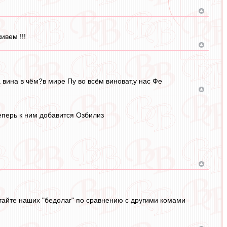
ивем !!!
 вина в чём?в мире Пу во всём виноват,у нас Фе
еперь к ним добавится Озбилиз
итайте наших "бедолаг" по сравнению с другими комами