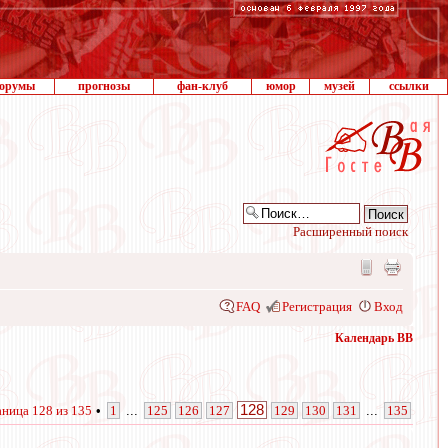
орумы
прогнозы
фан-клуб
юмор
музей
ссылки
Расширенный поиск
FAQ
Регистрация
Вход
Календарь ВВ
128
аница
128
из
135
•
1
...
125
126
127
129
130
131
...
135