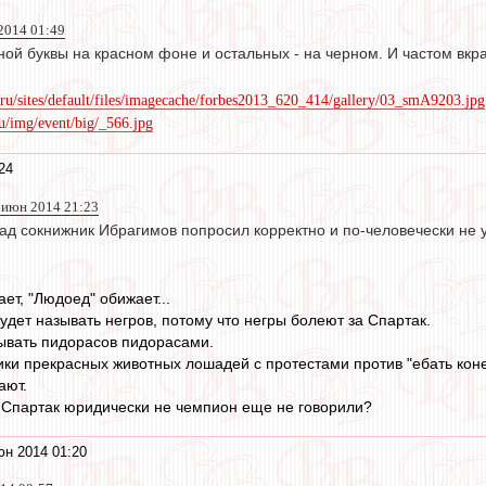
2014 01:49
ной буквы на красном фоне и остальных - на черном. И частом вкр
.ru/sites/default/files/imagecache/forbes2013_620_414/gallery/03_smA9203.jpg
.ru/img/event/big/_566.jpg
24
 июн 2014 21:23
зад сокнижник Ибрагимов попросил корректно и по-человечески не
ет, "Людоед" обижает...
удет называть негров, потому что негры болеют за Спартак.
ывать пидорасов пидорасами.
ки прекрасных животных лошадей с протестами против "ебать коне
ают.
то Спартак юридически не чемпион еще не говорили?
юн 2014 01:20