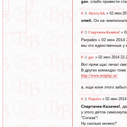
gav
, слабо привести ст
#
AlexeyArk
» 02 июн 20
xmeli
, Он на чемпионате
#
Спартачек-Казачек!
» 0
Parpales » 02 июн 2014 
мы что единственные у к
#
gav
» 02 июн 2014 22:
Вот прям щас лечат свя
В других командах тоже
http://www.notplay.ru/
а, еще коня этого забыл
#
Parpales
» 02 июн 2014
Спартачек-Казачек!
, д
у этого дятла самоокуп
"Согаза"!
Ну сколько можно?