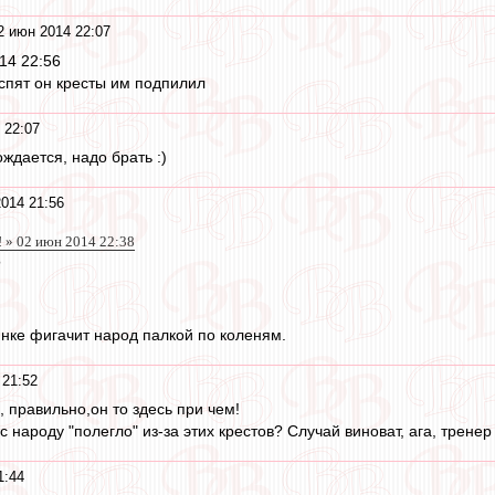
2 июн 2014 22:07
14 22:56
 спят он кресты им подпилил
 22:07
ждается, надо брать :)
014 21:56
! » 02 июн 2014 22:38
?
нке фигачит народ палкой по коленям.
 21:52
а, правильно,он то здесь при чем!
с народу "полегло" из-за этих крестов? Случай виноват, ага, трене
1:44