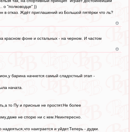
ельзя так, на спортивный принцип "играет достойнейший"
. о "полководце" ))
 он в отказ. Ждёт приглашений из Большой пятёрки что ль?
 на красном фоне и остальных - на черном. И частом
дион,у барина начнется самый сладостный этап -
была начата.
ть,а то Пу и присные не простят.Не более
тому,даже не спорю ни с кем.Неинтересно.
 надеяться,что наиграется и уйдет.Теперь - дудки.