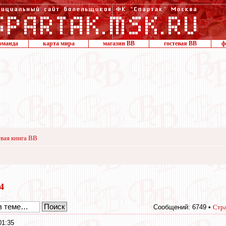
оманда
карта мира
магазин ВВ
гостевая ВВ
ф
вая книга ВВ
14
Сообщений: 6749 •
Стр
01:35