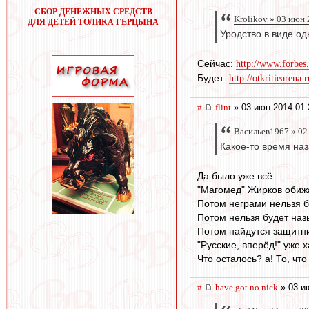
СБОР ДЕНЕЖНЫХ СРЕДСТВ
Krolikov » 03 июн 
ДЛЯ ДЕТЕЙ ТОЛИКА ГЕРЦЫНА
Уродство в виде од
Сейчас:
http://www.forbes
Будет:
http://otkritiearena
#
flint
» 03 июн 2014 01:
Васильев1967 » 02
Какое-то время на
Да было уже всё...
"Магомед" Жирков обижа
Потом неграми нельзя б
Потом нельзя будет наз
Потом найдутся защитни
"Русские, вперёд!" уже х
Что осталось? а! То, ч
#
have got no nick
» 03 и