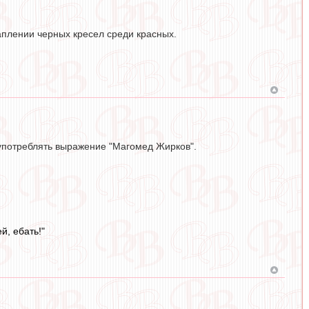
аплении черных кресел среди красных.
 употреблять выражение "Магомед Жирков".
й, ебать!"