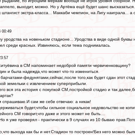
е рыдание, по игроцким меркам вообще не игрок уровня сборной. Н
аппело, выходит, можно. Но у Артёма ещё будет шанс высказаться..
 штангист экстра-класса... Маккаби чемпион, на Лигу наиграла... а
 00:49
у уродства на новеньком стадионе... Уродства в виде одной буквы
ел среди красных. Извиняюсь, если тема поднималась.
23:57
итуёвина в СМ напоминает недоброй памяти червиченковщину?
дин и была надежда,что может что-то измениться.
 барчатами-федунятами,сейчас,после того,как будет сдан этот ста
кой земельки с извлечением суперприбыли.
чего вся эта история с покупкой СМ,постройкой стадио и так далее,
партак?
м спрашиваю.И сам же себе отвечаю: а никак!
ддерживаться будет,чтобы сильное социальное недовольство не копи
кейного СМ говорит,что даже и этого может не быть....
Но я уже проверял - практически в 9 случаях из 10 бываю прав.По
,что выхода как бы и нет.Стадион то построен!Без него можно было