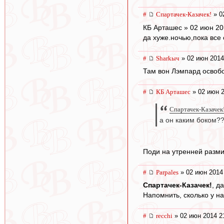
#
Спартачек-Казачек!
» 0
КБ Арташес » 02 июн 20
да хуже.ночью,пока все
#
Sharkыч
» 02 июн 2014
Там вон Лэмпард освобо
#
КБ Арташес
» 02 июн 2
Спартачек-Казачек
а он каким боком?
Поди на утренней разми
#
Parpales
» 02 июн 2014
Спартачек-Казачек!
, д
Напомнить, сколько у на
#
recchi
» 02 июн 2014 2