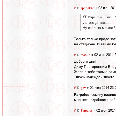
#
spartak46
» 02 июн 201
Parpales » 03 июн 
у этого дятла.......
Ну сколько можно?
Только-только вроде зат
на стадионе. И так до бе
#
man26
» 02 июн 2014 2
Доброго дня!
Диму Посторонним В. с
Желаю тебе только само
Тщусь надеждой твоего 
#
gav
» 02 июн 2014 23:
Parpales
, ссылку видиш
мне нет надобности соб
#
Parpales
» 02 июн 2014