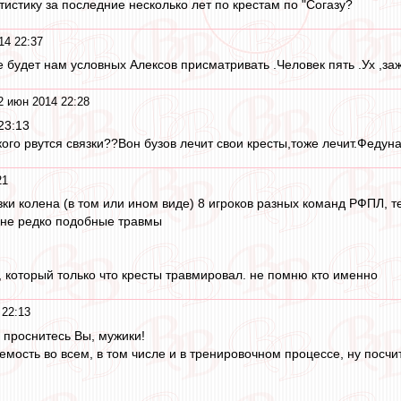
атистику за последние несколько лет по крестам по "Согазу?
14 22:37
 будет нам условных Алексов присматривать .Человек пять .Ух ,заж
2 июн 2014 22:28
23:13
ого рвутся связки??Вон бузов лечит свои кресты,тоже лечит.Федуна
21
зки колена (в том или ином виде) 8 игроков разных команд РФПЛ, т
 не редко подобные травмы
, который только что кресты травмировал. не помню кто именно
 22:13
а проснитесь Вы, мужики!
аемость во всем, в том числе и в тренировочном процессе, ну посч