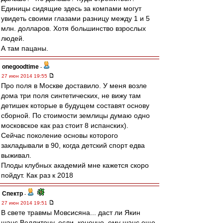
Единицы сидящие здесь за компами могут
увидеть своими глазами разницу между 1 и 5
млн. долларов. Хотя большинство взрослых
людей.
А там пацаны.
onegoodtime
-
27 июн 2014 19:55
Про поля в Москве доставило. У меня возле
дома три поля синтетических, не вижу там
детишек которые в будущем составят основу
сборной. По стоимости землицы думаю одно
московское как раз стоит 8 испанских).
Сейчас поколение основы которого
закладывали в 90, когда детский спорт едва
выживал.
Плоды клубных академий мне кажется скоро
пойдут. Как раз к 2018
Спектр
-
27 июн 2014 19:51
В свете травмы Мовсисяна... даст ли Якин
шанс Веллитону, если, конечно, ему шанс еще