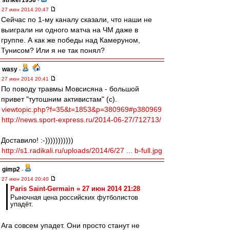
striker1936
-
27 июн 2014 20:47
Сейчас по 1-му каналу сказали, что наши не
выиграли ни одного матча на ЧМ даже в
группе. А как же победы над Камеруном,
Тунисом? Или я не так понял?
wasy
-
27 июн 2014 20:41
По поводу травмы Мовсисяна - большой
привет "тутошним активистам" (с).
viewtopic.php?f=35&t=1853&p=380969#p380969
http://news.sport-express.ru/2014-06-27/712713/
Доставило! :-)))))))))))
http://s1.radikali.ru/uploads/2014/6/27 ... b-full.jpg
gimp2
-
27 июн 2014 20:40
Paris Saint-Germain » 27 июн 2014 21:28
Рыночная цена российских футболистов
упадёт.
Ага совсем упадет. Они просто станут не