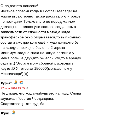
О-па,вот это нонсенс!
Честное слово-я когда в Football Manager на
компе играю,точно так же расставляю игроков
по позициям.Только я это не перед матчем
делаю,т.к. в голове уже состав всегда есть в
зависимости от сложности матча,а когда
трансферное окно открывается,то выписываю
состав и смотрю кого ещё и куда взять,что бы
на каждую позицию было по 2 игрока
минимум,заодно знаю на какую позицию у
меня больше двух,что бы если что,то в аренду
отдать :) Это ж я могу сборной руководить!
Круто :D Я готов за 150000(меньше чем у
Мексиканца!) )))
Курчат
-
27 июн 2014 19:35
Не думал, что когда-нибудь это напишу. Снова
зауважал Георгия Черданцева.
Спартаковец - это судьба.
Юрис
-