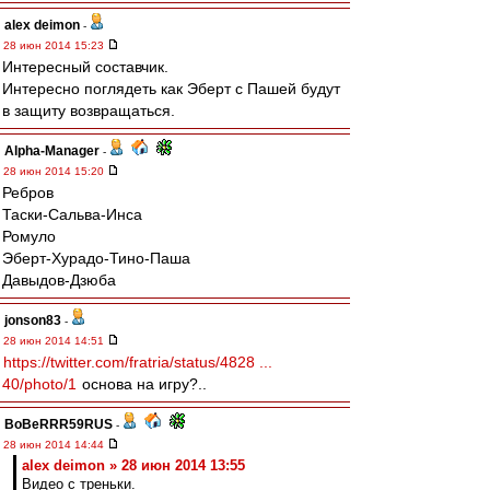
alex deimon
-
28 июн 2014 15:23
Интересный составчик.
Интересно поглядеть как Эберт с Пашей будут
в защиту возвращаться.
Alpha-Manager
-
28 июн 2014 15:20
Ребров
Таски-Сальва-Инса
Ромуло
Эберт-Хурадо-Тино-Паша
Давыдов-Дзюба
jonson83
-
28 июн 2014 14:51
https://twitter.com/fratria/status/4828 ...
40/photo/1
основа на игру?..
BoBeRRR59RUS
-
28 июн 2014 14:44
alex deimon » 28 июн 2014 13:55
Видео с треньки.