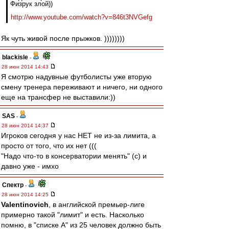
Физрук злой))
http://www.youtube.com/watch?v=846t3NVGefg
Як чуть живой после прыжков. ))))))))
blackisle
-
28 июн 2014 14:43
Я смотрю надувные футболисты уже вторую
смену тренера переживают и ничего, ни одного
еще на трансфер не выставили:))
SAS
-
28 июн 2014 14:37
Игроков сегодня у нас НЕТ не из-за лимита, а
просто от того, что их нет (((
"Надо что-то в консерватории менять" (c) и
давно уже - имхо
Спектр
-
28 июн 2014 14:25
Valentinovich
, в английской премьер-лиге
примерно такой "лимит" и есть. Насколько
помню, в "списке А" из 25 человек должно быть