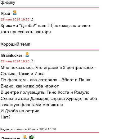
физику
Край
-
28 июн 2014 16:26
Криками "Дзюба!" наш ГТ,похоже,заставляет
того прессовать вратаря.
Хороший темп.
Brainfucker
-
28 июн 2014 16:25
Мне показалось, что играем в 3 центральных -
Сальва, Таски и Инса
По флангам - два латераля - Эберт и Паша
Видно, как низко оба играют
В центре полузащиты Тино Коста и Ромуло
Слева в атаке Давыдов, справа Хурадо, но оба
зачастую флангами меняются
И Дзюба на острие
Нет?
Редактировалось 28 июн 2014 16:28
Леонидыч
-