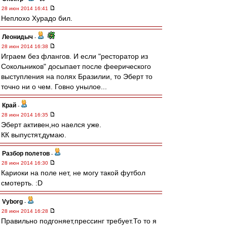
28 июн 2014 16:41
Неплохо Хурадо бил.
Леонидыч
-
28 июн 2014 16:38
Играем без флангов. И если "ресторатор из
Сокольников" досыпает после феерического
выступления на полях Бразилии, то Эберт то
точно ни о чем. Говно унылое...
Край
-
28 июн 2014 16:35
Эберт активен,но наелся уже.
КК выпустят,думаю.
Разбор полетов
-
28 июн 2014 16:30
Кариоки на поле нет, не могу такой футбол
смотерть. :D
Vyborg
-
28 июн 2014 16:28
Правильно подгоняет,прессинг требует.То то я