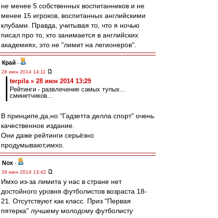
не менее 5 собственных воспитанников и не
менее 15 игроков, воспитанных английскими
клубами. Правда, учитывая то, что я ночью
писал про то, кто занимается в английских
академиях, это не "лимит на легионеров".
Край
-
28 июн 2014 14:11
terpila » 28 июн 2014 13:29
Рейтинги - развлечение самых тупых...
сминетчиков...
В принципе,да,но "Гадзетта делла спорт" очень
качественное издание.
Они даже рейтинги серьёзно
продумывают,имхо.
Nox
-
28 июн 2014 13:42
Имхо из-за лимита у нас в стране нет
достойного уровня футболистов возраста 18-
21. Отсутствуют как класс. Приз "Первая
пятерка" лучшему молодому футболисту