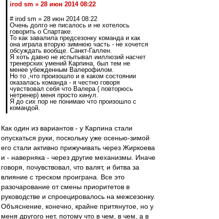
irod sm » 28 июн 2014 08:22
# irod sm » 28 июн 2014 08:22
Очень долго не писалось и не хотелось
говорить о Спартаке.
То как завалила предсезонку команда и как
она играла вторую зимнюю часть - не хочется
обсуждать вообще. Санкт-Галлен.
Я хоть давно не испытывал ииллюзий насчет
тренерских умений Карпина, был тем не
менее убежденным Валерофилом.
Но то ,что произошло и в каком состоянии
оказалась команда - я честно говоря
чувствовал себя что Валера ( повторюсь
нетренер) меня просто кинул.
Я до сих пор не понимаю что произошло с
командой.
Как один из вариантов - у Карпина стали
опускаться руки, поскольку уже осенью-зимой
его стали активно прижучивать через Жиркоева
и - наверняка - через другие механизмы. Иначе
говоря, почувствовал, что валят, и битва за
влияние с треском проиграна. Все это
разочарование от смены приоритетов в
руководстве и спроецировалось на межсезонку.
Объяснение, конечно, крайне притянутое, но у
меня другого нет, потому что в чем, в чем, а в