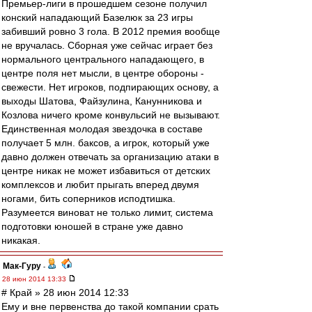
Премьер-лиги в прошедшем сезоне получил
конский нападающий Базелюк за 23 игры
забивший ровно 3 гола. В 2012 премия вообще
не вручалась. Сборная уже сейчас играет без
нормального центрального нападающего, в
центре поля нет мысли, в центре обороны -
свежести. Нет игроков, подпирающих основу, а
выходы Шатова, Файзулина, Канунникова и
Козлова ничего кроме конвульсий не вызывают.
Единственная молодая звездочка в составе
получает 5 млн. баксов, а игрок, который уже
давно должен отвечать за организацию атаки в
центре никак не может избавиться от детских
комплексов и любит прыгать вперед двумя
ногами, бить соперников исподтишка.
Разумеется виноват не только лимит, система
подготовки юношей в стране уже давно
никакая.
Мак-Гуру
-
28 июн 2014 13:33
# Край » 28 июн 2014 12:33
Ему и вне первенства до такой компании срать