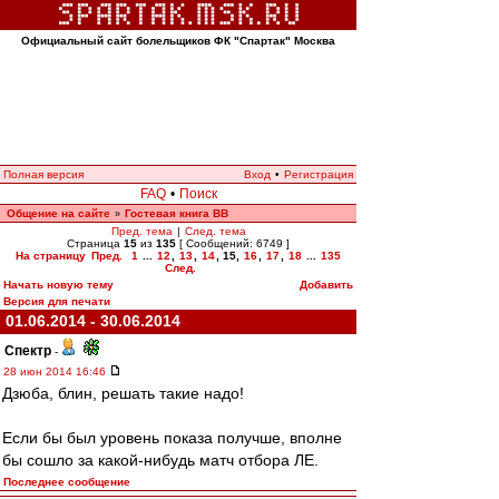
Официальный сайт болельщиков ФК "Спартак" Москва
Полная версия
Вход
•
Регистрация
FAQ
•
Поиск
Общение на сайте
Гостевая книга ВВ
»
Пред. тема
|
След. тема
Страница
15
из
135
[ Сообщений: 6749 ]
На страницу
Пред.
1
...
12
,
13
,
14
,
15
,
16
,
17
,
18
...
135
След.
Начать новую тему
Добавить
Версия для печати
01.06.2014 - 30.06.2014
Спектр
-
28 июн 2014 16:46
Дзюба, блин, решать такие надо!
Если бы был уровень показа получше, вполне
бы сошло за какой-нибудь матч отбора ЛЕ.
Последнее сообщение