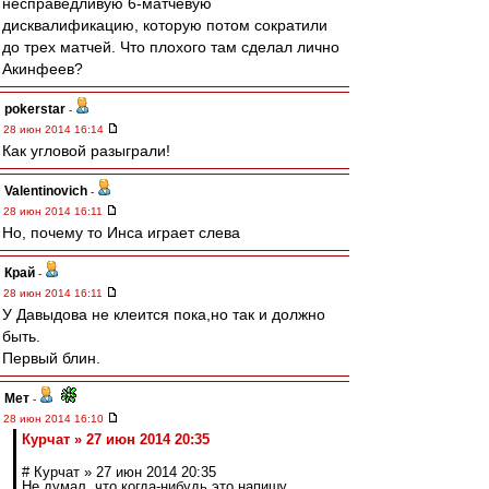
несправедливую 6-матчевую
дисквалификацию, которую потом сократили
до трех матчей. Что плохого там сделал лично
Акинфеев?
pokerstar
-
28 июн 2014 16:14
Как угловой разыграли!
Valentinovich
-
28 июн 2014 16:11
Но, почему то Инса играет слева
Край
-
28 июн 2014 16:11
У Давыдова не клеится пока,но так и должно
быть.
Первый блин.
Мет
-
28 июн 2014 16:10
Курчат » 27 июн 2014 20:35
# Курчат » 27 июн 2014 20:35
Не думал, что когда-нибудь это напишу.