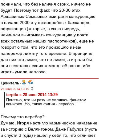
понимали, что без наличия своих, ничего не
будет. Поэтому тот факт, что 20-30 этих
Аршавиных-Семшовых выиграли конкуренцию
в начале 2000-х у низкопробных балканцев-
африканцев (которые, в свою очередь,
начинали выигрывать конкуренцию у почти
всех остальных наших паспортников), еще не
говорит о том, что это произошло из-за/
наперекор лимиту того времени. В принципе
для них что лимит, что не лимит, а играли бы
они в составах своих команд всё равно, ибо
играть умели неплохо.
Ценитель
-
28 июн 2014 13:19
terpila » 28 июн 2014 13:29
Понятно, что ни разу не являюсь фанатом
конифея. Но, такая фигня - перебор.
Почему это перебор?
Думаю, Игоря настигло кармическое наказание
за историю с Веллитоном. Даже Габулов (пусть
и спустя 3 года) нашёл у себя то, что отличает