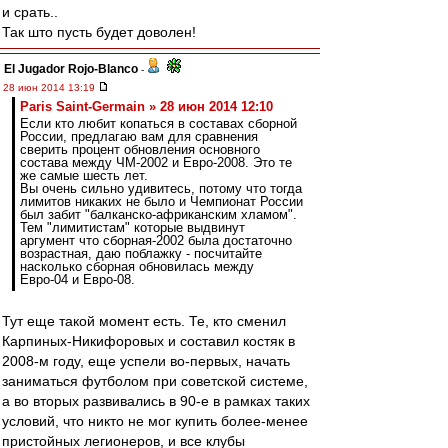
и срать..
Так што пусть будет доволен!
El Jugador Rojo-Blanco
-
28 июн 2014 13:19
Paris Saint-Germain » 28 июн 2014 12:10
Если кто любит копаться в составах сборной
России, предлагаю вам для сравнения
сверить процент обновления основного
состава между ЧМ-2002 и Евро-2008. Это те
же самые шесть лет.
Вы очень сильно удивитесь, потому что тогда
лимитов никаких не было и Чемпионат России
был забит "балканско-африканским хламом".
Тем "лимитистам" которые выдвинут
аргумент что сборная-2002 была достаточно
возрастная, даю поблажку - посчитайте
насколько сборная обновилась между
Евро-04 и Евро-08.
Тут еще такой момент есть. Те, кто сменил
Карпиных-Никифоровых и составил костяк в
2008-м году, еще успели во-первых, начать
заниматься футболом при советской системе,
а во вторых развивались в 90-е в рамках таких
условий, что никто не мог купить более-менее
пристойных легионеров, и все клубы