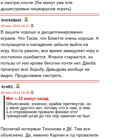
и смотрю,после 25и минут уже еле
дышит,привык пешкарусом играть)
Isockelputz
-
28 июн 2014 16:27
В защите хорошо и дисциплинированно
играем. Что Таски, что Бокетти очень хороши. А
полузащита и нападение забыли выйти на
игру. Коста ужасен, все время замедляет игру и
постоянно ошибается. Фланги стараются, но
пользы от них кроме беготни почти нет. Дзюба
проиграл всю борьбу, Давыдова вообще не
видно. Продолжаем смотреть.
Arni51
-
28 июн 2014 16:26
Мет » 12 минут назад
Объяснение, конечно, крайне притянутое, но
у меня другого нет, потому что в чем, в чем,
а в откровенном провале физики этот
тренерский штаб до тех пор замечен не был.
Прочитай интервью Тихонова и ДК. Там все
объяснено. Да, именно Карпин и тш провалили