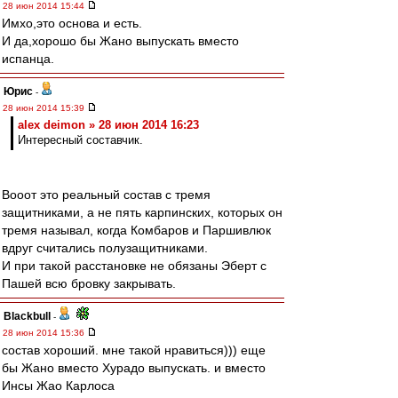
28 июн 2014 15:44
Имхо,это основа и есть.
И да,хорошо бы Жано выпускать вместо
испанца.
Юрис
-
28 июн 2014 15:39
alex deimon » 28 июн 2014 16:23
Интересный составчик.
Вооот это реальный состав с тремя
защитниками, а не пять карпинских, которых он
тремя называл, когда Комбаров и Паршивлюк
вдруг считались полузащитниками.
И при такой расстановке не обязаны Эберт с
Пашей всю бровку закрывать.
Blackbull
-
28 июн 2014 15:36
состав хороший. мне такой нравиться))) еще
бы Жано вместо Хурадо выпускать. и вместо
Инсы Жао Карлоса