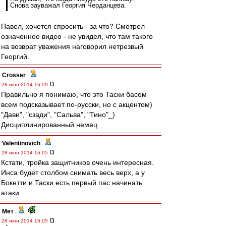
Снова зауважал Георгия Черданцева.
Павел, хочется спросить - за что? Смотрел
означенное видео - не увидел, что там такого
на возврат уважения наговорил нетрезвый
Георгий.
Crosser
-
28 июн 2014 16:09
Правильно я понимаю, что это Таски басом
всем подсказывает по-русски, но с акцентом)
"Дави", "сзади", "Сальва", "Тино"_)
Дисциплинированный немец
Valentinovich
-
28 июн 2014 16:05
Кстати, тройка защитников очень интересная.
Инса будет столбом снимать весь верх, а у
Бокетти и Таски есть первый пас начинать
атаки
Мет
-
28 июн 2014 16:05