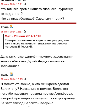
28 июн 2014 16:21
Кто там все время нашего главного "буратину"
то подгоняет?
Что за пиздаболище? Савельич, что ли?
Край
-
28 июн 2014 16:17
Мет » 28 июн 2014 17:10
Смотрел означенное видео - не увидел, что
там такого на возврат уважения наговорил
нетрезвый Георгий.
Да,кстати,тоже удивлён--помимо засовывания
вилки себе в нос,бухой Чердак ничем не
запомнился.
нуль
-
28 июн 2014 16:15
Я может что забыл, а что Акинфеев сделал
Веллитону? Насколько я помню, Веллитон
негрубо нарушил правила против Акинфеева,
который при падении получил тяжелую травму.
За этот эпизод Веллитон получил