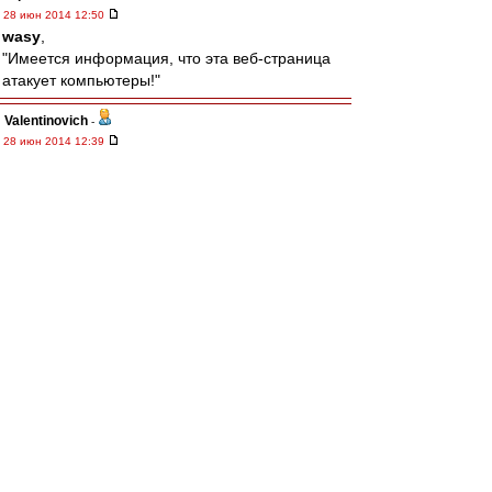
28 июн 2014 12:50
wasy
,
"Имеется информация, что эта веб-страница
атакует компьютеры!"
Valentinovich
-
28 июн 2014 12:39
Считаю, что лимит должен быть не на россиян,
а на своих воспитанников. Причем, не по кол-
ву на поле, а в заявке на сезон.
wasy
-
28 июн 2014 12:31
Для тех, у кого заблокирован ю туб за
границей.
Смотреть товарняк с датчанами можно тут.
http://www.frombar.com/20140628/vv53ae7 ...
43025.html
terpila
-
28 июн 2014 12:29
Край
,
Сергей, вот уж...