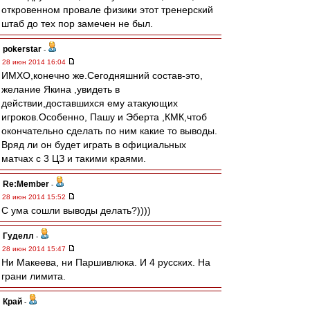
откровенном провале физики этот тренерский
штаб до тех пор замечен не был.
pokerstar
-
28 июн 2014 16:04
ИМХО,конечно же.Сегодняшний состав-это,
желание Якина ,увидеть в
действии,доставшихся ему атакующих
игроков.Особенно, Пашу и Эберта ,КМК,чтоб
окончательно сделать по ним какие то выводы.
Вряд ли он будет играть в официальных
матчах с 3 ЦЗ и такими краями.
Re:Member
-
28 июн 2014 15:52
С ума сошли выводы делать?))))
Гуделл
-
28 июн 2014 15:47
Ни Макеева, ни Паршивлюка. И 4 русских. На
грани лимита.
Край
-