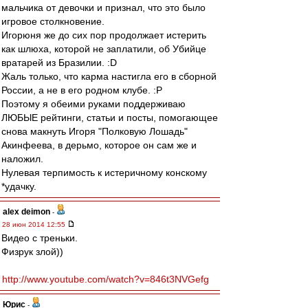
мальчика от девочки и признал, что это было
игровое столкновение.
Игорюня же до сих пор продолжает истерить
как шлюха, которой не заплатили, об Убийце
вратарей из Бразилии. :D
Жаль только, что карма настигла его в сборной
России, а не в его родном клубе. :P
Поэтому я обеими руками поддерживаю
ЛЮБЫЕ рейтинги, статьи и посты, помогающее
снова макнуть Игоря "Полковую Лошадь"
Акинфеева, в дерьмо, которое он сам же и
наложил.
Нулевая терпимость к истеричному конскому
*удачку.
alex deimon
-
28 июн 2014 12:55
Видео с треньки.
Физрук злой))
http://www.youtube.com/watch?v=846t3NVGefg
Юрис
-