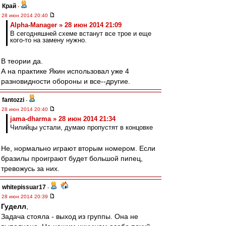
Край
-
28 июн 2014 20:40
Alpha-Manager » 28 июн 2014 21:09
В сегодняшней схеме встанут все трое и еще
кого-то на замену нужно.
В теории да.
А на практике Якин использовал уже 4
разновидности обороны и все--другие.
fantozzi
-
28 июн 2014 20:40
jama-dharma » 28 июн 2014 21:34
Чилийцы устали, думаю пропустят в концовке
Не, нормально играют вторым номером. Если
бразилы проиграют будет большой пипец,
тревожусь за них.
whitepissuar17
-
28 июн 2014 20:39
Гуделл
,
Задача стояла - выход из группы. Она не