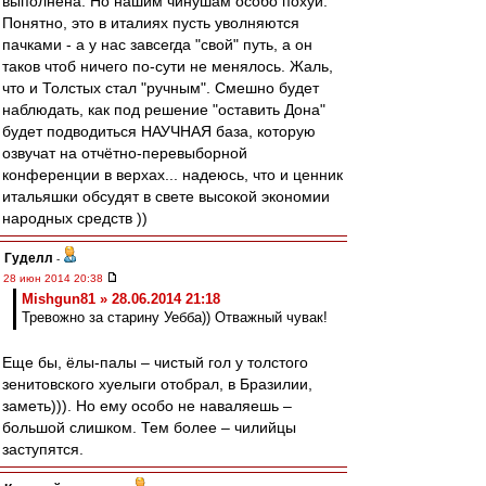
выполнена. Но нашим чинушам особо похуй.
Понятно, это в италиях пусть уволняются
пачками - а у нас завсегда "свой" путь, а он
таков чтоб ничего по-сути не менялось. Жаль,
что и Толстых стал "ручным". Смешно будет
наблюдать, как под решение "оставить Дона"
будет подводиться НАУЧНАЯ база, которую
озвучат на отчётно-перевыборной
конференции в верхах... надеюсь, что и ценник
итальяшки обсудят в свете высокой экономии
народных средств ))
Гуделл
-
28 июн 2014 20:38
Mishgun81 » 28.06.2014 21:18
Тревожно за старину Уебба)) Отважный чувак!
Еще бы, ёлы-палы – чистый гол у толстого
зенитовского хуелыги отобрал, в Бразилии,
заметь))). Но ему особо не наваляешь –
большой слишком. Тем более – чилийцы
заступятся.