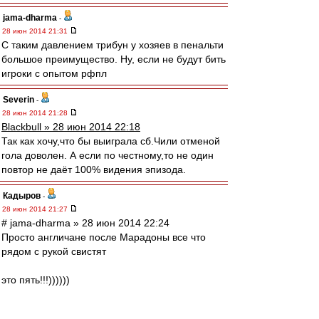
jama-dharma
-
28 июн 2014 21:31
С таким давлением трибун у хозяев в пенальти
большое преимущество. Ну, если не будут бить
игроки с опытом рфпл
Severin
-
28 июн 2014 21:28
Blackbull » 28 июн 2014 22:18
Так как хочу,что бы выиграла сб.Чили отменой
гола доволен. А если по честному,то не один
повтор не даёт 100% видения эпизода.
Кадыров
-
28 июн 2014 21:27
# jama-dharma » 28 июн 2014 22:24
Просто англичане после Марадоны все что
рядом с рукой свистят
это пять!!!))))))