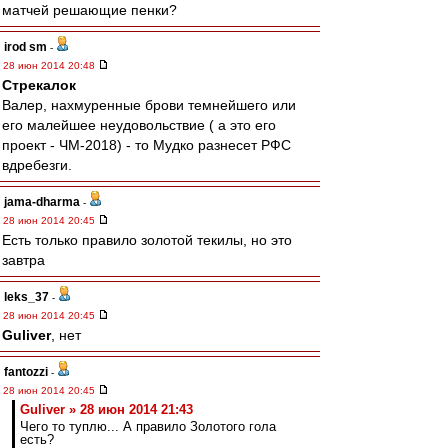
матчей решающие пенки?
irod sm
-
28 июн 2014 20:48
Стрекалок
Валер, нахмуренные брови темнейшего или
его малейшее неудовольствие ( а это его
проект - ЧМ-2018) - то Мудко разнесет РФС
вдребезги.
jama-dharma
-
28 июн 2014 20:45
Есть только правило золотой текилы, но это
завтра
leks_37
-
28 июн 2014 20:45
Guliver
, нет
fantozzi
-
28 июн 2014 20:45
Guliver » 28 июн 2014 21:43
Чего то туплю... А правило Золотого гола
есть?