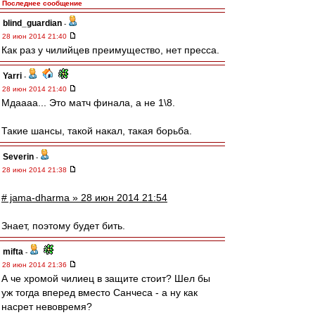
Последнее сообщение
blind_guardian
-
28 июн 2014 21:40
Как раз у чилийцев преимущество, нет пресса.
Yarri
-
28 июн 2014 21:40
Мдаааа... Это матч финала, а не 1\8.
Такие шансы, такой накал, такая борьба.
Severin
-
28 июн 2014 21:38
# jama-dharma » 28 июн 2014 21:54
Знает, поэтому будет бить.
mifta
-
28 июн 2014 21:36
А че хромой чилиец в защите стоит? Шел бы
уж тогда вперед вместо Санчеса - а ну как
насрет невовремя?