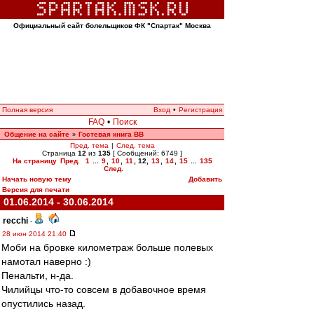
Официальный сайт болельщиков ФК "Спартак" Москва
Полная версия
Вход
•
Регистрация
FAQ
•
Поиск
Общение на сайте
Гостевая книга ВВ
»
Пред. тема
|
След. тема
Страница
12
из
135
[ Сообщений: 6749 ]
На страницу
Пред.
1
...
9
,
10
,
11
,
12
,
13
,
14
,
15
...
135
След.
Начать новую тему
Добавить
Версия для печати
01.06.2014 - 30.06.2014
recchi
-
28 июн 2014 21:40
Моби на бровке километраж больше полевых
намотал наверно :)
Пенальти, н-да.
Чилийцы что-то совсем в добавочное время
опустились назад.