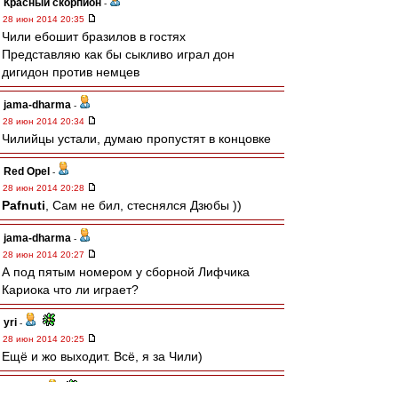
Красный скорпион
-
28 июн 2014 20:35
Чили ебошит бразилов в гостях
Представляю как бы сыкливо играл дон
дигидон против немцев
jama-dharma
-
28 июн 2014 20:34
Чилийцы устали, думаю пропустят в концовке
Red Opel
-
28 июн 2014 20:28
Pafnuti
, Сам не бил, стеснялся Дзюбы ))
jama-dharma
-
28 июн 2014 20:27
А под пятым номером у сборной Лифчика
Кариока что ли играет?
yri
-
28 июн 2014 20:25
Ещё и жо выходит. Всё, я за Чили)
Pafnuti
-