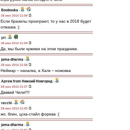
Boobooka
-
28 июн 2014 21:09
Если бразилы проиграют, то у нас в 2018 будет
отмазка :)
yri
-
28 июн 2014 21:09
Да, мы были чужими на этом празднике.
jama-dharma
-
28 июн 2014 21:08
Неймар ~ нахалка, а Халк ~ ножовка
Артем from Нижний Новгород
-
28 июн 2014 21:07
Даввай Чили!!!!
recchi
-
28 июн 2014 21:05
жо, блин, цска-стайл форева :(
jama-dharma
-