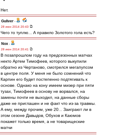
Нет.
Guliver
-
28 июн 2014 20:43
Чего то туплю... А правило Золотого гола есть?
Nox
-
28 июн 2014 20:41
В позапрошлом году на предсезонных матчах
некто Артем Тимофеев, которого выкупили
обратно из Чертаново, смотрелся мегапупсом
в центре поля. У меня не было сомнений что
Карпин его будет постепенно подтягивать к
основе. Однако на кону имеем мизер при пяти
тузах, Тимофеев в основу не ворвался, на
замены почти не выходил, на данные сборы
даже не приглашен и не факт что из-за травмы.
А ему, между прочим, уже 20... Заиграют ли в
этом сезоне Давыдов, Обухов и Каюмов
покажет только время, а не товарищеские
матчи