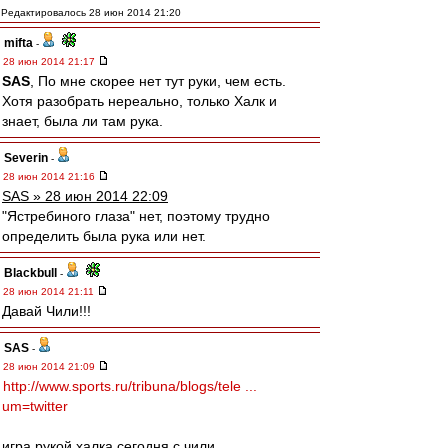
Редактировалось 28 июн 2014 21:20
mifta
-
28 июн 2014 21:17
SAS
, По мне скорее нет тут руки, чем есть.
Хотя разобрать нереально, только Халк и
знает, была ли там рука.
Severin
-
28 июн 2014 21:16
SAS » 28 июн 2014 22:09
"Ястребиного глаза" нет, поэтому трудно
определить была рука или нет.
Blackbull
-
28 июн 2014 21:11
Давай Чили!!!
SAS
-
28 июн 2014 21:09
http://www.sports.ru/tribuna/blogs/tele ...
um=twitter
игра рукой халка сегодня с чили