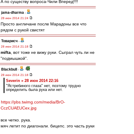
А по существу вопроса-Чили Вперед!!!!
jama-dharma
-
28 июн 2014 21:24
Просто англичане после Марадоны все что
рядом с рукой свистят
Товарисч
-
28 июн 2014 21:18
mifta
, вот тоже не вижу руки. Сыграл чуть ли не
"подмышкой".
Blackbull
-
28 июн 2014 21:18
Severin » 28 июн 2014 22:16
"Ястребиного глаза" нет, поэтому трудно
определить была рука или нет.
https://pbs.twimg.com/media/BrO-
CczCUAEUCex.jpg
все четко. рука.
мяч летит по диагонали. бицепс. это часть руки