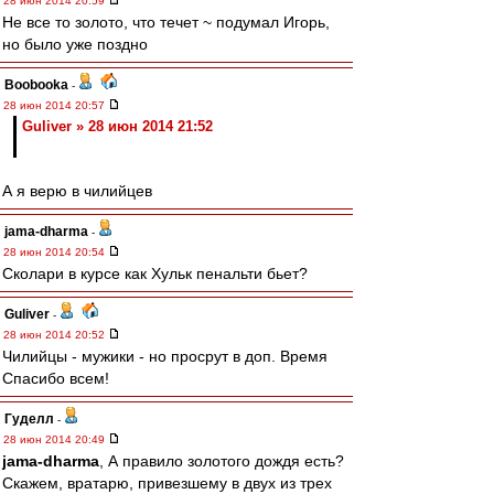
28 июн 2014 20:59
Не все то золото, что течет ~ подумал Игорь,
но было уже поздно
Boobooka
-
28 июн 2014 20:57
Guliver » 28 июн 2014 21:52
А я верю в чилийцев
jama-dharma
-
28 июн 2014 20:54
Сколари в курсе как Хульк пенальти бьет?
Guliver
-
28 июн 2014 20:52
Чилийцы - мужики - но просрут в доп. Время
Спасибо всем!
Гуделл
-
28 июн 2014 20:49
jama-dharma
, А правило золотого дождя есть?
Скажем, вратарю, привезшему в двух из трех