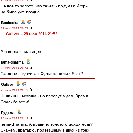
28 июн 2014 20:59
Не все то золото, что течет ~ подумал Игорь,
но было уже поздно
Boobooka
-
28 июн 2014 20:57
Guliver » 28 июн 2014 21:52
А я верю в чилийцев
jama-dharma
-
28 июн 2014 20:54
Сколари в курсе как Хульк пенальти бьет?
Guliver
-
28 июн 2014 20:52
Чилийцы - мужики - но просрут в доп. Время
Спасибо всем!
Гуделл
-
28 июн 2014 20:49
jama-dharma
, А правило золотого дождя есть?
Скажем, вратарю, привезшему в двух из трех