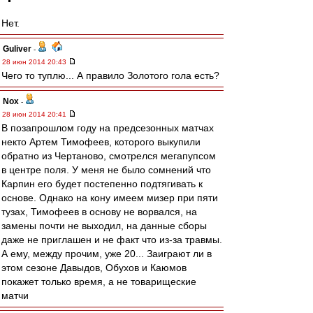
Нет.
Guliver
-
28 июн 2014 20:43
Чего то туплю... А правило Золотого гола есть?
Nox
-
28 июн 2014 20:41
В позапрошлом году на предсезонных матчах
некто Артем Тимофеев, которого выкупили
обратно из Чертаново, смотрелся мегапупсом
в центре поля. У меня не было сомнений что
Карпин его будет постепенно подтягивать к
основе. Однако на кону имеем мизер при пяти
тузах, Тимофеев в основу не ворвался, на
замены почти не выходил, на данные сборы
даже не приглашен и не факт что из-за травмы.
А ему, между прочим, уже 20... Заиграют ли в
этом сезоне Давыдов, Обухов и Каюмов
покажет только время, а не товарищеские
матчи