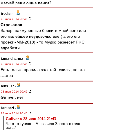
матчей решающие пенки?
irod sm
-
28 июн 2014 20:48
Стрекалок
Валер, нахмуренные брови темнейшего или
его малейшее неудовольствие ( а это его
проект - ЧМ-2018) - то Мудко разнесет РФС
вдребезги.
jama-dharma
-
28 июн 2014 20:45
Есть только правило золотой текилы, но это
завтра
leks_37
-
28 июн 2014 20:45
Guliver
, нет
fantozzi
-
28 июн 2014 20:45
Guliver » 28 июн 2014 21:43
Чего то туплю... А правило Золотого гола
есть?