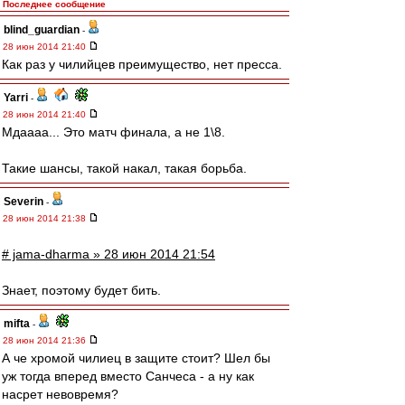
Последнее сообщение
blind_guardian
-
28 июн 2014 21:40
Как раз у чилийцев преимущество, нет пресса.
Yarri
-
28 июн 2014 21:40
Мдаааа... Это матч финала, а не 1\8.
Такие шансы, такой накал, такая борьба.
Severin
-
28 июн 2014 21:38
# jama-dharma » 28 июн 2014 21:54
Знает, поэтому будет бить.
mifta
-
28 июн 2014 21:36
А че хромой чилиец в защите стоит? Шел бы
уж тогда вперед вместо Санчеса - а ну как
насрет невовремя?