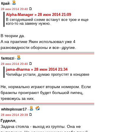
Край
-
28 июн 2014 20:40
Alpha-Manager » 28 июн 2014 21:09
В сегодняшней схеме встанут все трое и еще
кого-то на замену нужно.
В теории да.
А на практике Якин использовал уже 4
разновидности обороны и все--другие.
fantozzi
-
28 июн 2014 20:40
jama-dharma » 28 июн 2014 21:34
Чилийцы устали, думаю пропустят в концовке
Не, нормально играют вторым номером. Если
бразилы проиграют будет большой пипец,
тревожусь за них.
whitepissuar17
-
28 июн 2014 20:39
Гуделл
,
Задача стояла - выход из группы. Она не