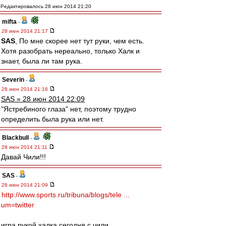
Редактировалось 28 июн 2014 21:20
mifta
-
28 июн 2014 21:17
SAS
, По мне скорее нет тут руки, чем есть.
Хотя разобрать нереально, только Халк и
знает, была ли там рука.
Severin
-
28 июн 2014 21:16
SAS » 28 июн 2014 22:09
"Ястребиного глаза" нет, поэтому трудно
определить была рука или нет.
Blackbull
-
28 июн 2014 21:11
Давай Чили!!!
SAS
-
28 июн 2014 21:09
http://www.sports.ru/tribuna/blogs/tele ...
um=twitter
игра рукой халка сегодня с чили