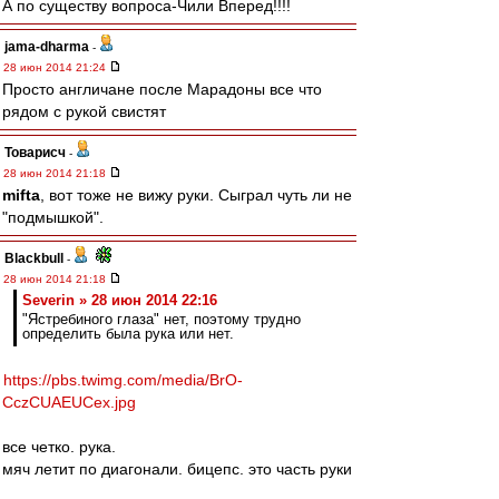
А по существу вопроса-Чили Вперед!!!!
jama-dharma
-
28 июн 2014 21:24
Просто англичане после Марадоны все что
рядом с рукой свистят
Товарисч
-
28 июн 2014 21:18
mifta
, вот тоже не вижу руки. Сыграл чуть ли не
"подмышкой".
Blackbull
-
28 июн 2014 21:18
Severin » 28 июн 2014 22:16
"Ястребиного глаза" нет, поэтому трудно
определить была рука или нет.
https://pbs.twimg.com/media/BrO-
CczCUAEUCex.jpg
все четко. рука.
мяч летит по диагонали. бицепс. это часть руки