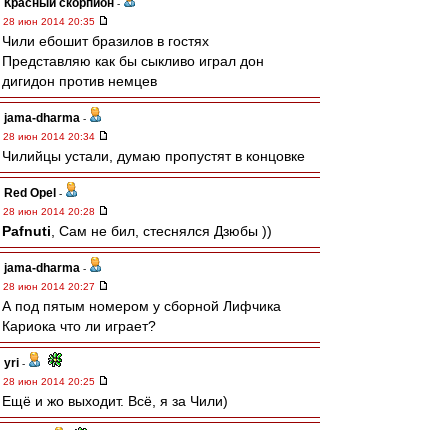
Красный скорпион
-
28 июн 2014 20:35
Чили ебошит бразилов в гостях
Представляю как бы сыкливо играл дон
дигидон против немцев
jama-dharma
-
28 июн 2014 20:34
Чилийцы устали, думаю пропустят в концовке
Red Opel
-
28 июн 2014 20:28
Pafnuti
, Сам не бил, стеснялся Дзюбы ))
jama-dharma
-
28 июн 2014 20:27
А под пятым номером у сборной Лифчика
Кариока что ли играет?
yri
-
28 июн 2014 20:25
Ещё и жо выходит. Всё, я за Чили)
Pafnuti
-