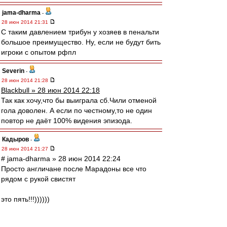
jama-dharma
-
28 июн 2014 21:31
С таким давлением трибун у хозяев в пенальти
большое преимущество. Ну, если не будут бить
игроки с опытом рфпл
Severin
-
28 июн 2014 21:28
Blackbull » 28 июн 2014 22:18
Так как хочу,что бы выиграла сб.Чили отменой
гола доволен. А если по честному,то не один
повтор не даёт 100% видения эпизода.
Кадыров
-
28 июн 2014 21:27
# jama-dharma » 28 июн 2014 22:24
Просто англичане после Марадоны все что
рядом с рукой свистят
это пять!!!))))))