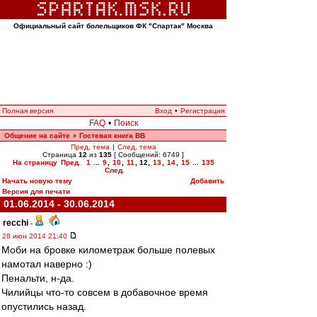
Официальный сайт болельщиков ФК "Спартак" Москва
Полная версия
Вход
•
Регистрация
FAQ
•
Поиск
Общение на сайте
Гостевая книга ВВ
»
Пред. тема
|
След. тема
Страница
12
из
135
[ Сообщений: 6749 ]
На страницу
Пред.
1
...
9
,
10
,
11
,
12
,
13
,
14
,
15
...
135
След.
Начать новую тему
Добавить
Версия для печати
01.06.2014 - 30.06.2014
recchi
-
28 июн 2014 21:40
Моби на бровке километраж больше полевых
намотал наверно :)
Пенальти, н-да.
Чилийцы что-то совсем в добавочное время
опустились назад.