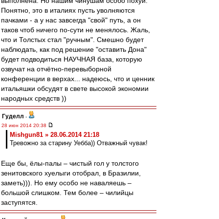
выполнена. Но нашим чинушам особо похуй.
Понятно, это в италиях пусть уволняются
пачками - а у нас завсегда "свой" путь, а он
таков чтоб ничего по-сути не менялось. Жаль,
что и Толстых стал "ручным". Смешно будет
наблюдать, как под решение "оставить Дона"
будет подводиться НАУЧНАЯ база, которую
озвучат на отчётно-перевыборной
конференции в верхах... надеюсь, что и ценник
итальяшки обсудят в свете высокой экономии
народных средств ))
Гуделл
-
28 июн 2014 20:38
Mishgun81 » 28.06.2014 21:18
Тревожно за старину Уебба)) Отважный чувак!
Еще бы, ёлы-палы – чистый гол у толстого
зенитовского хуелыги отобрал, в Бразилии,
заметь))). Но ему особо не наваляешь –
большой слишком. Тем более – чилийцы
заступятся.