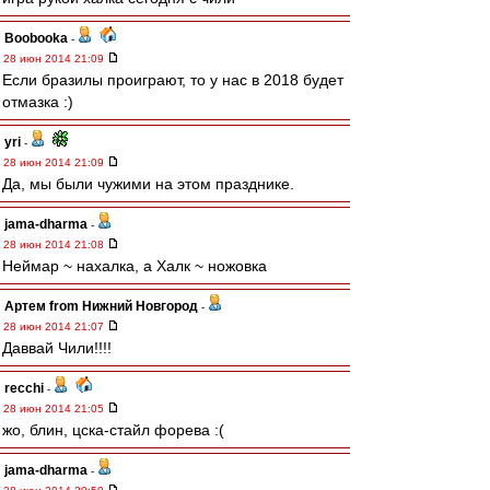
Boobooka
-
28 июн 2014 21:09
Если бразилы проиграют, то у нас в 2018 будет
отмазка :)
yri
-
28 июн 2014 21:09
Да, мы были чужими на этом празднике.
jama-dharma
-
28 июн 2014 21:08
Неймар ~ нахалка, а Халк ~ ножовка
Артем from Нижний Новгород
-
28 июн 2014 21:07
Даввай Чили!!!!
recchi
-
28 июн 2014 21:05
жо, блин, цска-стайл форева :(
jama-dharma
-