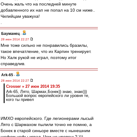
Очень жаль что на последней минуте
добавленного их нап не попал на 10 см ниже..
Чилийцам уважуха!
.
Бауманец
-
28 июн 2014 22:27
Мне тоже сильно не понравились бразилы,
такое впечатление, что их Карпин тренирует.
Но Халк рукой не играл, поэтому итог
справедлив.
Ark-65
-
28 июн 2014 22:27
Crosser » 27 июн 2014 19:35
Ark-65, Лято, Шармах,Бонек)) знаю, знаю)))
Большой вопрос европейского ли уровня те,
кого ты привел
ИМХО европейского. Где легионерами лысый
Лято с Шармахом пылили точно не помню, а
Бонек в старой синьоре вместе с нынешним
шефом уефы играл. Чем не уровень? )))