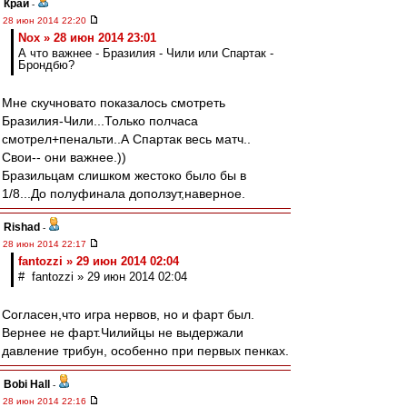
Край
-
28 июн 2014 22:20
Nox » 28 июн 2014 23:01
А что важнее - Бразилия - Чили или Спартак -
Брондбю?
Мне скучновато показалось смотреть
Бразилия-Чили...Только полчаса
смотрел+пенальти..А Спартак весь матч..
Свои-- они важнее.))
Бразильцам слишком жестоко было бы в
1/8...До полуфинала доползут,наверное.
Rishad
-
28 июн 2014 22:17
fantozzi » 29 июн 2014 02:04
# fantozzi » 29 июн 2014 02:04
Согласен,что игра нервов, но и фарт был.
Вернее не фарт.Чилийцы не выдержали
давление трибун, особенно при первых пенках.
Bobi Hall
-
28 июн 2014 22:16