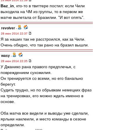
28 июн 2014 22:39
Baz_in
, кто-то в твиттере постил: если Чили
выходила на ЧМ из группы, то в первом же
матче вылетала от Бразилии. "И вот опять".
revolver
-
28 июн 2014 22:37
Я за наших так не расстроился, как за Чили.
Очень обидно, что так рано на бразил вышли.
wasy
-
28 июн 2014 22:35
У Джанико рана правого предплечья, с
повреждением сухожилия.
Он тренируется со всеми, но его банально
берегут.
Судить трудно, но по обрывкам немецких фраз
на тренировках, его можно ждать именно в
основе.
Оба матча все видели и выводы уже сделали,
ярлыки наклеили, и место команды в сезоне
определили.