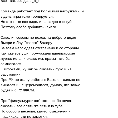
Всё - как всегда. :-)))))
Команда работает под большими нагрузками, и
в день игры тоже тренируется.
Но это тоже все видели на видео в ю тубе.
Поэтому особо добавить нечего.
Савелич совсем не похож на доброго дядю
Эмери и Лау, "своего" Валеру.
За всем наблюдает отстранёно и со стороны.
Как уже все уши прожужжали швейцарские
журналисты, и оказались правы - кто бы
сомневался.
С игроками, ну как бы сказать - сухо и на
расстоянии.
Про РУ, по этапу работы в Базеле - сильно не
якшался и не церемонился, думаю, что также
будет и с РУ ФКСМ.
Про "физкультурников" тоже особо нечего
сказать - всё опять же есть в ю тубе.
Но особого веселья, как-то: смехуёчки и
пиздихаханьки не заметил.