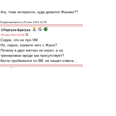
Ага, тоже интересно, куда девался Жанико??
Редактировалось 28 июн 2014 22:05
СПартуха-Братуха
-
28 июн 2014 22:03
Сорри, что не про ЧМ
Но, парни, скажите чего с Жано?
Почему в двух матчах не играл, а на
тренировках вроде как присутствует?
Бегло пробежался по ВВ, не нашел ответа...
SAS
-
28 июн 2014 22:03
Nox » 28 июн 2014 23:01
Спартак - цска и Спартак - зенит только в
чемпионате а не на курорте в товарнике
yri
-
28 июн 2014 22:02
Желтопузые мля( абсолютно беззубая и
бестолковая команда, таких ужасных