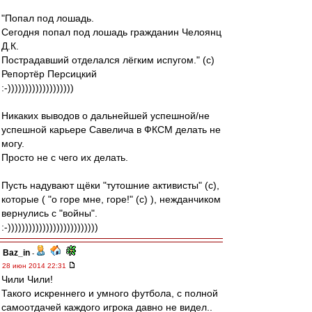
"Попал под лошадь.
Сегодня попал под лошадь гражданин Челоянц
Д.К.
Пострадавший отделался лёгким испугом." (с)
Репортёр Персицкий
:-)))))))))))))))))))
Никаких выводов о дальнейшей успешной/не
успешной карьере Савелича в ФКСМ делать не
могу.
Просто не с чего их делать.
Пусть надувают щёки "тутошние активисты" (с),
которые ( "о горе мне, горе!" (с) ), нежданчиком
вернулись с "войны".
:-))))))))))))))))))))))))))
Baz_in
-
28 июн 2014 22:31
Чили Чили!
Такого искреннего и умного футбола, с полной
самоотдачей каждого игрока давно не видел..