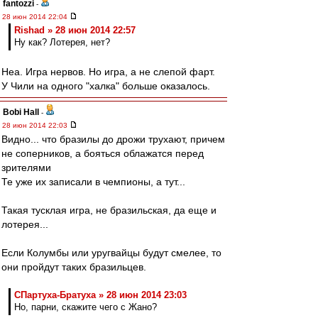
fantozzi
-
28 июн 2014 22:04
Rishad » 28 июн 2014 22:57
Ну как? Лотерея, нет?
Неа. Игра нервов. Но игра, а не слепой фарт.
У Чили на одного "халка" больше оказалось.
Bobi Hall
-
28 июн 2014 22:03
Видно... что бразилы до дрожи трухают, причем
не соперников, а бояться облажатся перед
зрителями
Те уже их записали в чемпионы, а тут...
Такая тусклая игра, не бразильская, да еще и
лотерея...
Если Колумбы или уругвайцы будут смелее, то
они пройдут таких бразильцев.
СПартуха-Братуха » 28 июн 2014 23:03
Но, парни, скажите чего с Жано?