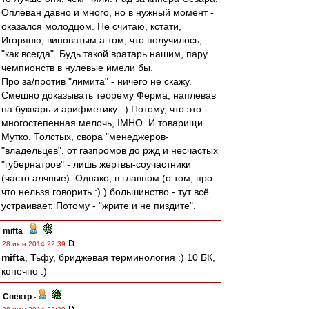
Оплеван давно и много, но в нужный момент -
оказался молодцом. Не считаю, кстати,
Игоряню, виноватым а том, что получилось,
"как всегда". Будь такой вратарь нашим, пару
чемпионств в нулевые имели бы.
Про за/против "лимита" - ничего не скажу.
Смешно доказывать теорему Ферма, наплевав
на букварь и арифметику. :) Потому, что это -
многостепенная мелочь, IMHO. И товарищи
Мутко, Толстых, свора "менеджеров-
"владельцев", от газпромов до ржд и несчастых
"губернатров" - лишь жертвы-соучастники
(часто алчные). Однако, в главном (о том, про
что нельзя говорить :) ) большинство - тут всё
устраивает. Потому - "жрите и не пиздите".
mifta
-
28 июн 2014 22:39
mifta
, Тьфу, бриджевая терминология :) 10 БК,
конечно :)
Спектр
-