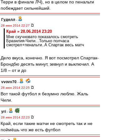
Терри в финале ЛЧ), но в целом по пенальти
побеждает сильнейший.
Гуделл
-
28 июн 2014 22:27
Край » 28.06.2014 23:20
Мне скучновато показалось смотреть
Бразилия-Чили...Только полчаса
смотрел+пенальти..А Спартак весь матч
Дело вкуса, конечно. Я вот посмотрел Спартак-
Брондбю десять минут, зевнул и выключил. А
1/8 – от и до
vvovv70
-
28 июн 2014 22:25
Вот такой футбол я безумно люблю. Жаль
Чили.
yri
-
28 июн 2014 22:23
Край, если такие матчи не смотреть так и не
поймёшь что же есть футбол