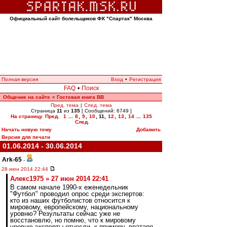
Официальный сайт болельщиков ФК "Спартак" Москва
Полная версия
Вход
•
Регистрация
FAQ
•
Поиск
Общение на сайте
Гостевая книга ВВ
»
Пред. тема
|
След. тема
Страница
11
из
135
[ Сообщений: 6749 ]
На страницу
Пред.
1
...
8
,
9
,
10
,
11
,
12
,
13
,
14
...
135
След.
Начать новую тему
Добавить
Версия для печати
01.06.2014 - 30.06.2014
Ark-65
-
28 июн 2014 22:44
Алекс1975 » 27 июн 2014 22:41
В самом начале 1990-х еженедельник
"Футбол" проводил опрос среди экспертов:
кто из наших футболистов относится к
мировому, европейскому, национальному
уровню? Результаты сейчас уже не
восстановлю, но помню, что к мировому
уровню эксперты отнесли, к примеру, вратаря