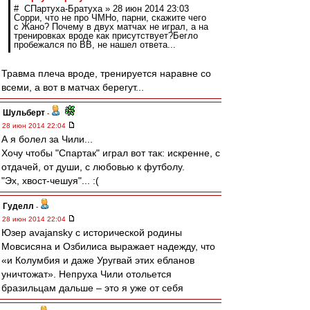
# СПартуха-Братуха » 28 июн 2014 23:03
Сорри, что не про ЧМНо, парни, скажите чего
с Жано? Почему в двух матчах не играл, а на
тренировках вроде как присутствует?Бегло
пробежался по ВВ, не нашел ответа...
Травма плеча вроде, тренируется наравне со
всеми, а вот в матчах берегут...
Шульберт
-
28 июн 2014 22:04
А я болел за Чили...
Хочу чтобы "Спартак" играл вот так: искренне, с
отдачей, от души, с любовью к футболу.
"Эх, хвост-чешуя"... :(
Гуделл
-
28 июн 2014 22:04
Юзер avajansky с исторической родины
Мовсисяна и Озбилиса выражает надежду, что
«и Колумбия и даже Уругвай этих ебланов
уничтожат». Непруха Чили отольется
бразильцам дальше – это я уже от себя