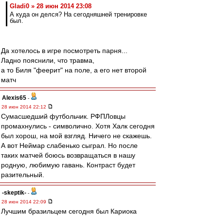
Gladi0 » 28 июн 2014 23:08
А куда он делся? На сегодняшней тренировке
был.
Да хотелось в игре посмотреть парня...
Ладно пояснили, что травма,
а то Биля "феерит" на поле, а его нет второй
матч
Alexis65
-
28 июн 2014 22:12
Сумасшедший футбольчик. РФПЛовцы
промахнулись - символично. Хотя Халк сегодня
был хорош, на мой взгляд. Ничего не скажешь.
А вот Неймар слабенько сыграл. Но после
таких матчей боюсь возвращаться в нашу
родную, любимую гавань. Контраст будет
разительный.
-skeptik-
-
28 июн 2014 22:09
Лучшим бразильцем сегодня был Кариока