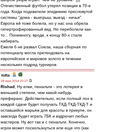
Отечественный футбол утерял позиции в 70-е
года. Когда подхватили эпидемию пресловутой
системы "дома - выигрыш, выезд - ничья".
Европа ей тоже болела, но у нас она обрела
гипертрофированный вид. Но переболели как-
то... Понемногу, вроде, к концу 80-х стали
набирать.
Ежели б не развал Союза, наша сборная по
потенциалу могла претендовать на
европейское и мировое золото в течении
нескольких подряд турниров.
mifta
-
28 июн 2014 22:27
Rishad
, Ну елки, пенальти - это лотерея в
меньшей степени, чем какой-нибудь
преферанс. Действительно, если полный лох в
каждой сдаче будет получать ТКД-ТКД-ТКД-Т и
оставшийся марьяж для красоты в прикупе, он
завсегда будет играть 7БК и вздрючит любых
мастеров. Ну вот так и с пенальти. Конечно,
игрок может поскользнуться или еще что (как