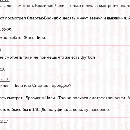
азалось смотреть Бразилия-Чили...Только полчаса смотрел+пеналь
вот посмотрел Спартак-Брондбю десять минут, зевнул и выключил. А 
 22:25
умно люблю. Жаль Чили.
3
не смотреть так и не поймёшь что же есть футбол
:20
 23:01
зилия - Чили или Спартак - Брондбю?
ось смотреть Бразилия-Чили...Только полчаса смотрел+пенальти..А 
токо было бы в 1/8...До полуфинала доползут,наверное.
22:17