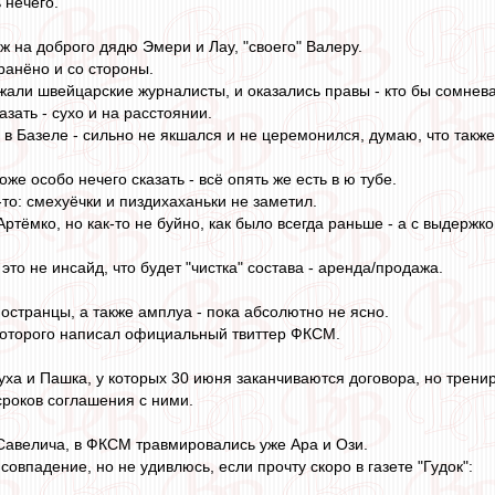
 нечего.
ж на доброго дядю Эмери и Лау, "своего" Валеру.
ранёно и со стороны.
жали швейцарские журналисты, и оказались правы - кто бы сомнев
азать - сухо и на расстоянии.
 в Базеле - сильно не якшался и не церемонился, думаю, что такж
оже особо нечего сказать - всё опять же есть в ю тубе.
-то: смехуёчки и пиздихаханьки не заметил.
ртёмко, но как-то не буйно, как было всегда раньше - а с выдержкой
 это не инсайд, что будет "чистка" состава - аренда/продажа.
ностранцы, а также амплуа - пока абсолютно не ясно.
которого написал официальный твиттер ФКСМ.
уха и Пашка, у которых 30 июня заканчиваются договора, но трени
роков соглашения с ними.
Савелича, в ФКСМ травмировались уже Ара и Ози.
 совпадение, но не удивлюсь, если прочту скоро в газете "Гудок":