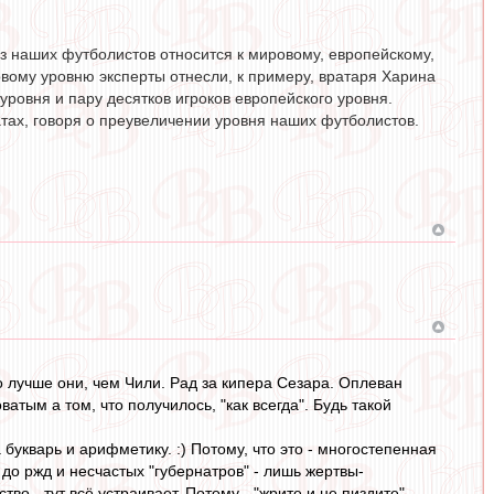
из наших футболистов относится к мировому, европейскому,
вому уровню эксперты отнесли, к примеру, вратаря Харина
уровня и пару десятков игроков европейского уровня.
тах, говоря о преувеличении уровня наших футболистов.
то лучше они, чем Чили. Рад за кипера Сезара. Оплеван
атым а том, что получилось, "как всегда". Будь такой
букварь и арифметику. :) Потому, что это - многостепенная
до ржд и несчастых "губернатров" - лишь жертвы-
тво - тут всё устраивает. Потому - "жрите и не пиздите".