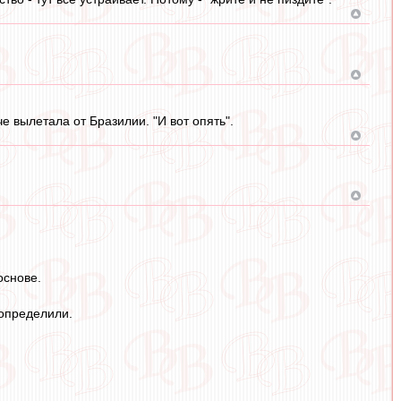
че вылетала от Бразилии. "И вот опять".
основе.
 определили.