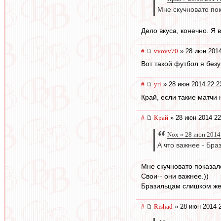
Мне скучновато пок
Дело вкуса, конечно. Я 
#
vvovv70
» 28 июн 2014
Вот такой футбол я без
#
yri
» 28 июн 2014 22:2
Край, если такие матчи 
#
Край
» 28 июн 2014 22
Nox » 28 июн 2014
А что важнее - Бра
Мне скучновато показал
Свои-- они важнее.))
Бразильцам слишком жес
#
Rishad
» 28 июн 2014 