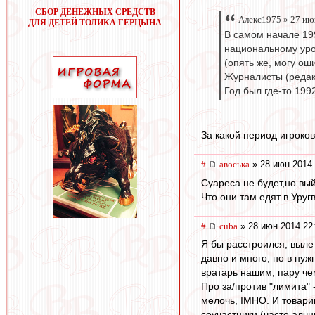
СБОР ДЕНЕЖНЫХ СРЕДСТВ
Алекс1975 » 27 ию
ДЛЯ ДЕТЕЙ ТОЛИКА ГЕРЦЫНА
В самом начале 199
национальному уро
(опять же, могу ош
Журналисты (редак
Год был где-то 199
За какой период игроков
#
авоська
» 28 июн 2014 
Суареса не будет,но вы
Что они там едят в Уруг
#
cuba
» 28 июн 2014 22
Я бы расстроился, вылет
давно и много, но в нуж
вратарь нашим, пару че
Про за/против "лимита" 
мелочь, IMHO. И товари
соучастники (часто алчны