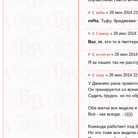
#
mifta
» 28 июн 2014 22
mifta
, Тьфу, бриджевая 
#
Спектр
» 28 июн 2014 
Baz_in
, кто-то в твитте
#
revolver
» 28 июн 2014
Я за наших так не расст
#
wasy
» 28 июн 2014 22
У Джанико рана правого
Он тренируется со всеми
Судить трудно, но по о
Оба матча все видели и
Всё - как всегда. :-)))))
Команда работает под б
Но это тоже все видели 