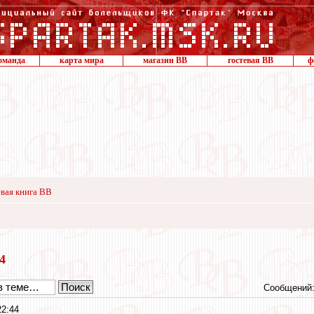
оманда
карта мира
магазин ВВ
гостевая ВВ
ф
вая книга ВВ
14
Сообщений:
22:44