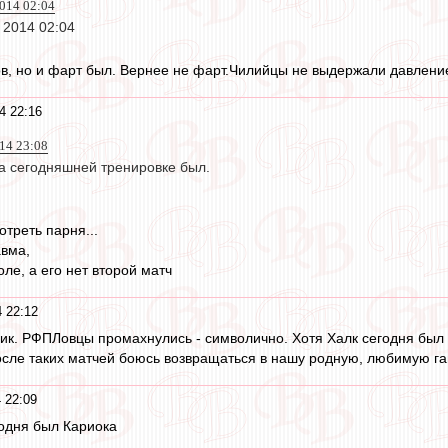
2014 02:04
н 2014 02:04
ов, но и фарт был. Вернее не фарт.Чилийцы не выдержали давление
4 22:16
14 23:08
На сегодняшней тренировке был.
отреть парня...
авма,
оле, а его нет второй матч
 22:12
. РФПЛовцы промахнулись - символично. Хотя Халк сегодня был х
осле таких матчей боюсь возвращаться в нашу родную, любимую га
 22:09
одня был Кариока