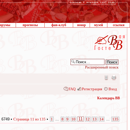
орумы
прогнозы
фан-клуб
юмор
музей
ссылки
Расширенный поиск
FAQ
Регистрация
Вход
Календарь ВВ
11
 6749 •
Страница
11
из
135
•
1
...
8
9
10
12
13
14
...
135