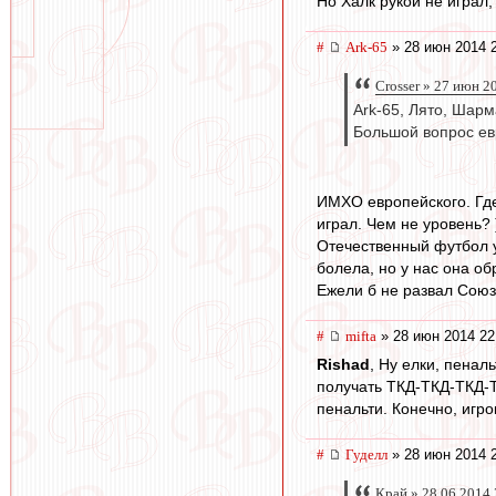
Но Халк рукой не играл,
#
Ark-65
» 28 июн 2014 
Crosser » 27 июн 2
Ark-65, Лято, Шарм
Большой вопрос евр
ИМХО европейского. Гд
играл. Чем не уровень? 
Отечественный футбол у
болела, но у нас она об
Ежели б не развал Союз
#
mifta
» 28 июн 2014 22
Rishad
, Ну елки, пенал
получать ТКД-ТКД-ТКД-Т 
пенальти. Конечно, игр
#
Гуделл
» 28 июн 2014 
Край » 28.06.2014 