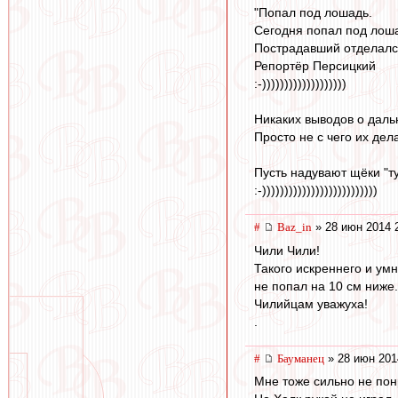
"Попал под лошадь.
Сегодня попал под лоша
Пострадавший отделался
Репортёр Персицкий
:-)))))))))))))))))))
Никаких выводов о даль
Просто не с чего их дела
Пусть надувают щёки "тут
:-))))))))))))))))))))))))))
#
Baz_in
» 28 июн 2014 
Чили Чили!
Такого искреннего и ум
не попал на 10 см ниже.
Чилийцам уважуха!
.
#
Бауманец
» 28 июн 201
Мне тоже сильно не пон