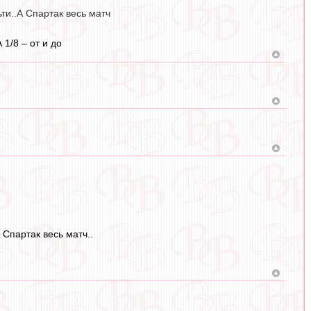
ти..А Спартак весь матч
1/8 – от и до
Спартак весь матч..