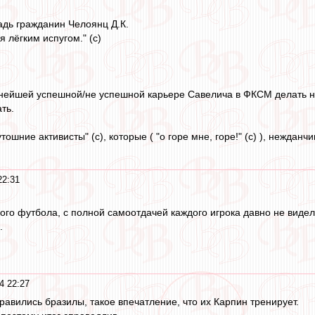
дь гражданин Челоянц Д.К.
 лёгким испугом." (с)
нейшей успешной/не успешной карьере Савелича в ФКСМ делать н
ть.
ошние активисты" (с), которые ( "о горе мне, горе!" (с) ), нежданч
22:31
ного футбола, с полной самоотдачей каждого игрока давно не видел
.
4 22:27
равились бразилы, такое впечатление, что их Карпин тренирует.