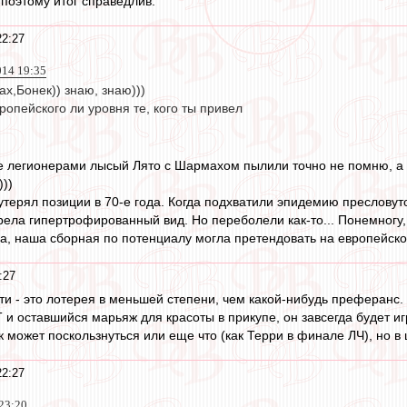
 поэтому итог справедлив.
22:27
014 19:35
ах,Бонек)) знаю, знаю)))
опейского ли уровня те, кого ты привел
е легионерами лысый Лято с Шармахом пылили точно не помню, а
)))
терял позиции в 70-е года. Когда подхватили эпидемию пресловуто
рела гипертрофированный вид. Но переболели как-то... Понемногу, 
а, наша сборная по потенциалу могла претендовать на европейское
:27
ьти - это лотерея в меньшей степени, чем какой-нибудь преферанс.
и оставшийся марьяж для красоты в прикупе, он завсегда будет иг
ок может поскользнуться или еще что (как Терри в финале ЛЧ), но 
22:27
23:20