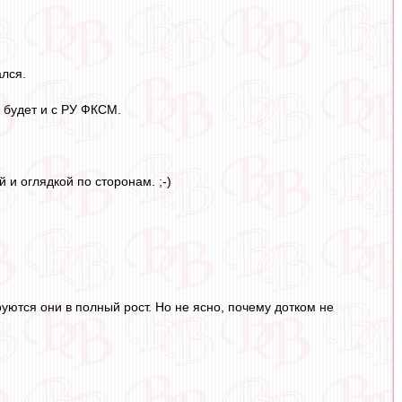
ался.
е будет и с РУ ФКСМ.
 и оглядкой по сторонам. ;-)
руются они в полный рост. Но не ясно, почему дотком не