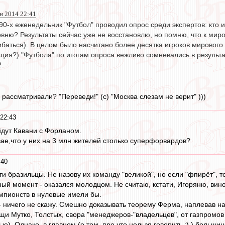
н 2014 22:41
0-х еженедельник "Футбол" проводил опрос среди экспертов: кто 
вню? Результаты сейчас уже не восстановлю, но помню, что к миро
ибаться). В целом было насчитано более десятка игроков мирового 
ция?) "Футбола" по итогам опроса вежливо сомневались в результа
2.
 рассматривали? "Переведи!" (с) "Москва слезам не верит" )))
22:43
йдут Кавани с Форланом.
вае,что у них на 3 млн жителей столько суперфорвардов?
:40
и бразильцы. Не назову их команду "великой", но если "фпирёт", 
ный момент - оказался молодцом. Не считаю, кстати, Игоряню, винов
мпионств в нулевые имели бы.
- ничего не скажу. Смешно доказывать теорему Ферма, наплевав на 
щи Мутко, Толстых, свора "менеджеров-"владельцев", от газпромов 
е). Однако, в главном (о том, про что нельзя говорить :) ) большинс