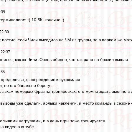
:39
терминология :) 10 БК, конечно :)
22:39
ре постил: если Чили выходила на ЧМ из группы, то в первом же мат
 22:37
роился, как за Чили. Очень обидно, что так рано на бразил вышли.
:35
 предплечья, с повреждением сухожилия.
, но его банально берегут.
брывкам немецких фраз на тренировках, его можно ждать именно в 
 выводы уже сделали, ярлыки наклеили, и место команды в сезоне
ольшими нагрузками, и в день игры тоже тренируется.
на видео в ю тубе.