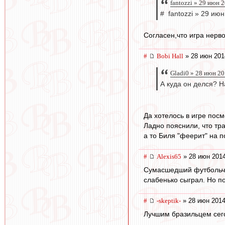
fantozzi » 29 июн 
# fantozzi » 29 ию
Согласен,что игра нерв
#
Bobi Hall
» 28 июн 201
Gladi0 » 28 июн 20
А куда он делся? 
Да хотелось в игре посм
Ладно пояснили, что тр
а то Биля "феерит" на п
#
Alexis65
» 28 июн 2014
Сумасшедший футбольчик
слабенько сыграл. Но п
#
-skeptik-
» 28 июн 2014
Лучшим бразильцем сег