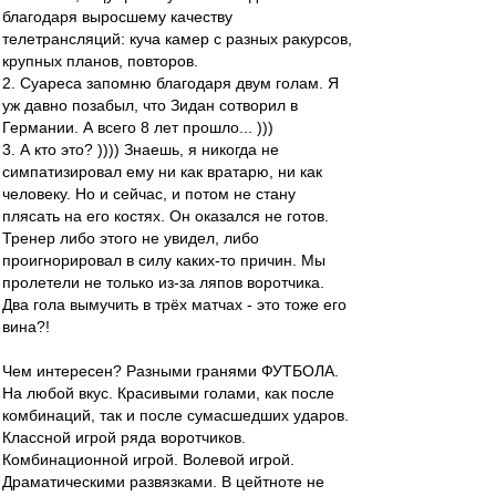
благодаря выросшему качеству
телетрансляций: куча камер с разных ракурсов,
крупных планов, повторов.
2. Суареса запомню благодаря двум голам. Я
уж давно позабыл, что Зидан сотворил в
Германии. А всего 8 лет прошло... )))
3. А кто это? )))) Знаешь, я никогда не
симпатизировал ему ни как вратарю, ни как
человеку. Но и сейчас, и потом не стану
плясать на его костях. Он оказался не готов.
Тренер либо этого не увидел, либо
проигнорировал в силу каких-то причин. Мы
пролетели не только из-за ляпов воротчика.
Два гола вымучить в трёх матчах - это тоже его
вина?!
Чем интересен? Разными гранями ФУТБОЛА.
На любой вкус. Красивыми голами, как после
комбинаций, так и после сумасшедших ударов.
Классной игрой ряда воротчиков.
Комбинационной игрой. Волевой игрой.
Драматическими развязками. В цейтноте не