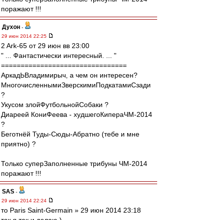
поражают !!!
Духон
-
29 июн 2014 22:25
2 Ark-65 от 29 июн вв 23:00
" ... Фантастически интересный. ... "
================================
АркадЬВладимирыч, а чем он интересен?
МногочисленнымиЗверскимиПодкатамиСзади
?
Укусом злойФутбольнойСобаки ?
Диареей КониФеева - худшегоКипераЧМ-2014
?
Беготнёй Туды-Сюды-Абратно (тебе и мне
приятно) ?
Только суперЗаполненные трибуны ЧМ-2014
поражают !!!
SAS
-
29 июн 2014 22:24
то Paris Saint-Germain » 29 июн 2014 23:18