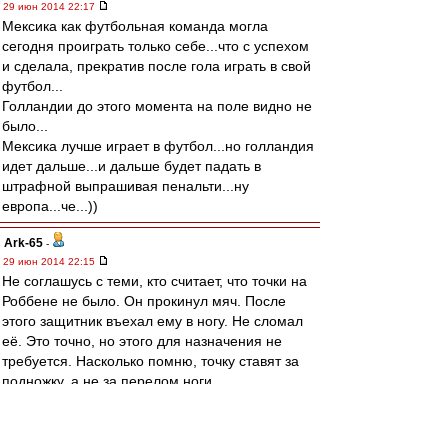
29 июн 2014 22:17
Мексика как футбольная команда могла
сегодня проиграть только себе...что с успехом
и сделала, прекратив после гола играть в свой
футбол...
Голландии до этого момента на поле видно не
было...
Мексика лучше играет в футбол...но голландия
идет дальше...и дальше будет падать в
штрафной выпрашивая пенальти...ну
европа...че...))
Ark-65
-
29 июн 2014 22:15
Не соглашусь с теми, кто считает, что точки на
Роббене не было. Он прокинул мяч. После
этого защитник въехал ему в ногу. Не сломал
её. Это точно, но этого для назначения не
требуется. Насколько помню, точку ставят за
подножку, а не за перелом ноги.
Мескиканцы сегодня смотрелись лучше. Но
"лучше" или "хуже" в футболе к исходу матча
отношение имеют довольно отдалённое. Это в