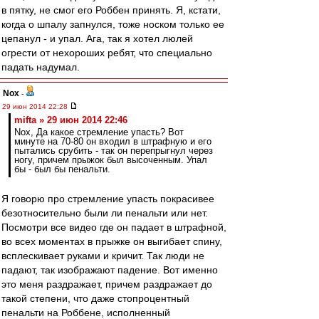
в пятку, не смог его Роббен принять. Я, кстати,
когда о шпалу запнулся, тоже носком только ее
цепанул - и упал. Ага, так я хотел люлей
огрести от нехороших ребят, что специально
падать надумал.
Nox
-
29 июн 2014 22:28
mifta » 29 июн 2014 22:46
Nox, Да какое стремление упасть? Вот
минуте на 70-80 он входил в штрафную и его
пытались срубить - так он перепрыгнул через
ногу, причем прыжок был высоченным. Упал
бы - был бы пенальти.
Я говорю про стремление упасть покрасивее
безотносительно были ли пенальти или нет.
Посмотри все видео где он падает в штрафной,
во всех моментах в прыжке он выгибает спину,
всплескивает руками и кричит. Так люди не
падают, так изображают падение. Вот именно
это меня раздражает, причем раздражает до
такой степени, что даже стопроцентный
пенальти на Роббене, исполненный