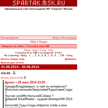
Официальный сайт болельщиков ФК "Спартак" Москва
Полная версия
Вход
•
Регистрация
FAQ
•
Поиск
Общение на сайте
Гостевая книга ВВ
»
Пред. тема
|
След. тема
Страница
6
из
135
[ Сообщений: 6749 ]
На страницу
Пред.
1
...
3
,
4
,
5
,
6
,
7
,
8
,
9
...
135
След.
Начать новую тему
Добавить
Версия для печати
01.06.2014 - 30.06.2014
Ark-65
-
29 июн 2014 22:58
Духон » 29 июн 2014 23:25
АркадЬВладимирыч, а чем он интересен?
МногочисленнымиЗверскимиПодкатамиСзади
?
Укусом злойФутбольнойСобаки ?
Диареей КониФеева - худшегоКипераЧМ-2014
?
Беготнёй Туды-Сюды-Абратно (тебе и мне