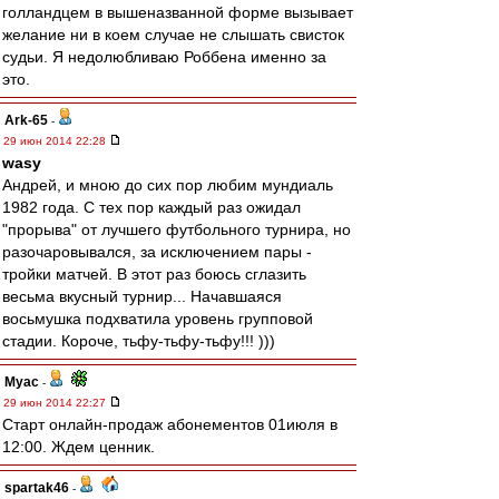
голландцем в вышеназванной форме вызывает
желание ни в коем случае не слышать свисток
судьи. Я недолюбливаю Роббена именно за
это.
Ark-65
-
29 июн 2014 22:28
wasy
Андрей, и мною до сих пор любим мундиаль
1982 года. С тех пор каждый раз ожидал
"прорыва" от лучшего футбольного турнира, но
разочаровывался, за исключением пары -
тройки матчей. В этот раз боюсь сглазить
весьма вкусный турнир... Начавшаяся
восьмушка подхватила уровень групповой
стадии. Короче, тьфу-тьфу-тьфу!!! )))
Myac
-
29 июн 2014 22:27
Старт онлайн-продаж абонементов 01июля в
12:00. Ждем ценник.
spartak46
-