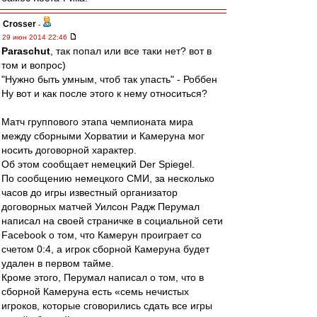
Crosser
-
29 июн 2014 22:46
Paraschut
, так попал или все таки нет? вот в
том и вопрос)
"Нужно быть умным, чтоб так упасть" - Роббен
Ну вот и как после этого к нему относиться?
Матч группового этапа чемпионата мира
между сборными Хорватии и Камеруна мог
носить договорной характер.
Об этом сообщает немецкий Der Spiegel.
По сообщению немецкого СМИ, за несколько
часов до игры известный организатор
договорных матчей Уилсон Радж Перумал
написал на своей страничке в социальной сети
Facebook о том, что Камерун проиграет со
счетом 0:4, а игрок сборной Камеруна будет
удален в первом тайме.
Кроме этого, Перумал написал о том, что в
сборной Камеруна есть «семь нечистых
игроков, которые сговорились сдать все игры