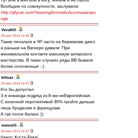
Тут или в мяч или в ногу. Мячом и не пахло.
Вообщем по совокупности, заслужили:
http://gfycat.com/YawningAromaticAzurevasespo
nge
Vavulin5
-
29 июн 2014 22:49
Такие пенальти в ЧР часто на Кержакове дают,
а раньше на Вагнере давали. При
минимальном контакте максимум актерского
мастерства. В таких случаях ряды ВВ бывали
более сплоченные :-)
lefmax
-
29 июн 2014 22:47
Кто бы допустил
3-я команда подряд из 8-ми неЕвропейская....
С конечной перспективой 90% пройти дальше
лишь бундесам и французам.
А так почти баланс ))
чннхнпS
-
29 июн 2014 22:47
бамос Коста-Рика!