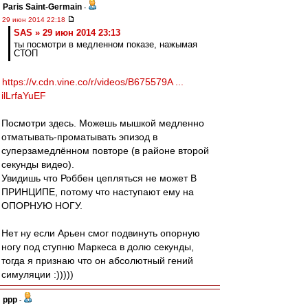
Paris Saint-Germain
-
29 июн 2014 22:18
SAS » 29 июн 2014 23:13
ты посмотри в медленном показе, нажымая
СТОП
https://v.cdn.vine.co/r/videos/B675579A ...
ilLrfaYuEF
Посмотри здесь. Можешь мышкой медленно
отматывать-проматывать эпизод в
суперзамедлённом повторе (в районе второй
секунды видео).
Увидишь что Роббен цепляться не может В
ПРИНЦИПЕ, потому что наступают ему на
ОПОРНУЮ НОГУ.
Нет ну если Арьен смог подвинуть опорную
ногу под ступню Маркеса в долю секунды,
тогда я признаю что он абсолютный гений
симуляции :)))))
ppp
-