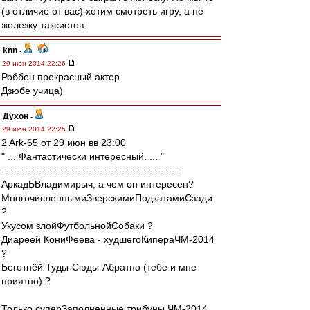
(в отличие от вас) хотим смотреть игру, а не
железку таксистов.
knn
-
29 июн 2014 22:26
Роббен прекрасный актер
Дзюбе учица)
Духон
-
29 июн 2014 22:25
2 Ark-65 от 29 июн вв 23:00
" ... Фантастически интересный. ... "
================================
АркадЬВладимирыч, а чем он интересен?
МногочисленнымиЗверскимиПодкатамиСзади
?
Укусом злойФутбольнойСобаки ?
Диареей КониФеева - худшегоКипераЧМ-2014
?
Беготнёй Туды-Сюды-Абратно (тебе и мне
приятно) ?
Только суперЗаполненные трибуны ЧМ-2014