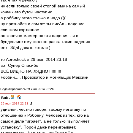
так я так и делаю )
ну если только своей стопой ему на самый
кончик его бутсы наступил....
а роббину этого только и надо (((
ну признайся и сам же ты писАл - падение
слишком картинное
он конечно мастер на эти падения - и в
бундеслиге ему сколько раз за такие падения
его ..ЗДЫ давать хотели )
то Aeroshock » 29 июн 2014 23:18
вот Супер Спасибо
ВСЁ ВИДНО НАГЛЯДНО !!!!!!!!!!
Роббин..... Провокатор и могильщик Мексики
Редактировалось 29 июн 2014 22:26
Buk
-
29 июн 2014 22:23
удивлен, честно говоря, такому негативу по
отношению к Роббену. Человек из тех, кто на
самом деле "играет", а не только "выполняет
установку". Порой даже переигрывает,