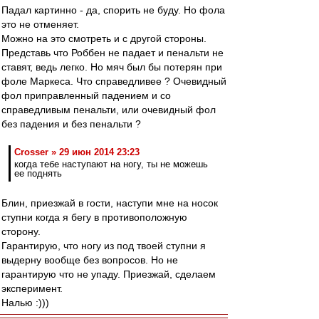
Падал картинно - да, спорить не буду. Но фола
это не отменяет.
Можно на это смотреть и с другой стороны.
Представь что Роббен не падает и пенальти не
ставят, ведь легко. Но мяч был бы потерян при
фоле Маркеса. Что справедливее ? Очевидный
фол приправленный падением и со
справедливым пенальти, или очевидный фол
без падения и без пенальти ?
Crosser » 29 июн 2014 23:23
когда тебе наступают на ногу, ты не можешь
ее поднять
Блин, приезжай в гости, наступи мне на носок
ступни когда я бегу в противоположную
сторону.
Гарантирую, что ногу из под твоей ступни я
выдерну вообще без вопросов. Но не
гарантирую что не упаду. Приезжай, сделаем
эксперимент.
Налью :)))