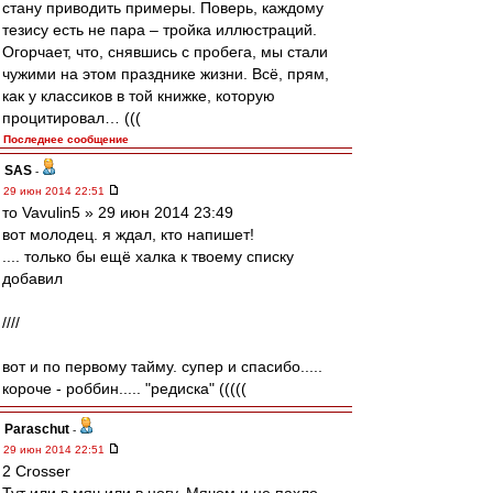
стану приводить примеры. Поверь, каждому
тезису есть не пара – тройка иллюстраций.
Огорчает, что, снявшись с пробега, мы стали
чужими на этом празднике жизни. Всё, прям,
как у классиков в той книжке, которую
процитировал… (((
Последнее сообщение
SAS
-
29 июн 2014 22:51
то Vavulin5 » 29 июн 2014 23:49
вот молодец. я ждал, кто напишет!
.... только бы ещё халка к твоему списку
добавил
////
вот и по первому тайму. супер и спасибо.....
короче - роббин..... "редиска" (((((
Paraschut
-
29 июн 2014 22:51
2 Crosser