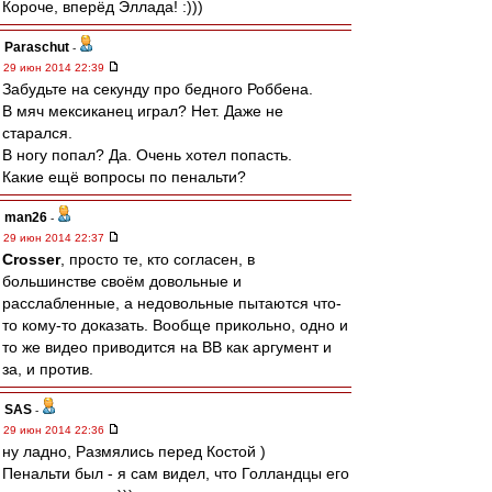
Короче, вперёд Эллада! :)))
Paraschut
-
29 июн 2014 22:39
Забудьте на секунду про бедного Роббена.
В мяч мексиканец играл? Нет. Даже не
старался.
В ногу попал? Да. Очень хотел попасть.
Какие ещё вопросы по пенальти?
man26
-
29 июн 2014 22:37
Crosser
, просто те, кто согласен, в
большинстве своём довольные и
расслабленные, а недовольные пытаются что-
то кому-то доказать. Вообще прикольно, одно и
то же видео приводится на ВВ как аргумент и
за, и против.
SAS
-
29 июн 2014 22:36
ну ладно, Размялись перед Костой )
Пенальти был - я сам видел, что Голландцы его