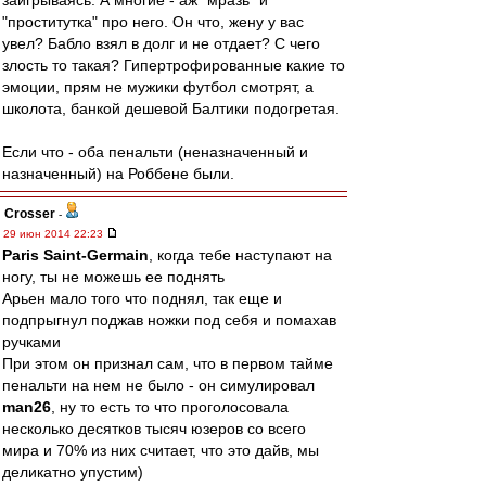
заигрываясь. А многие - аж "мразь" и
"проститутка" про него. Он что, жену у вас
увел? Бабло взял в долг и не отдает? С чего
злость то такая? Гипертрофированные какие то
эмоции, прям не мужики футбол смотрят, а
школота, банкой дешевой Балтики подогретая.
Если что - оба пенальти (неназначенный и
назначенный) на Роббене были.
Crosser
-
29 июн 2014 22:23
Paris Saint-Germain
, когда тебе наступают на
ногу, ты не можешь ее поднять
Арьен мало того что поднял, так еще и
подпрыгнул поджав ножки под себя и помахав
ручками
При этом он признал сам, что в первом тайме
пенальти на нем не было - он симулировал
man26
, ну то есть то что проголосовала
несколько десятков тысяч юзеров со всего
мира и 70% из них считает, что это дайв, мы
деликатно упустим)