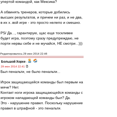
упертой командой, как Мексика?
А обвинять тренеров, которые добились
высших результатов, и причем ни раз, и не два,
в их х..вой игре - это просто нелепо и смешно.
РS/ Да..., гарантирую, щас еще тоскливее
будет игра, поэтому сразу предупреждаю, не
порти нервы себе и не мучайся, НЕ смотри...)))
Редактировалось 29 июн 2014 22:46
Большой Хорхе
-
29 июн 2014 22:41
Был пенальти, не было пенальти...
Игрок защищающейся команды был первым на
мяче? Нет.
Контакт ноги игрока защищающейся команды с
игроком нападающей команды был? Да.
Это - нарушение правил. Поскольку нарушение
правил в штрафной - это пенальти.