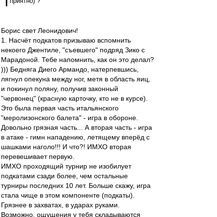
приятно) ?
Борис свет Леонидович!
1. Насчёт подкатов призываю вспомнить
некоего Джентиле, "съевшего" подряд Зико с
Марадоной. Тебе напомнить, как он это делал?
))) Бедняга Диего Армандо, натерпевшись,
лягнул опекуна между ног, метя в область яиц,
и покинул поляну, получив законный
"червонец" (красную карточку, кто не в курсе).
Это была первая часть итальянского
"меролизонского балета" - игра в обороне.
Довольно грязная часть... А вторая часть - игра
в атаке - гимн нападению, летящему вперёд с
шашками наголо!!! И что?! ИМХО вторая
перевешивает первую.
ИМХО проходящий турнир не изобилует
подкатами сзади более, чем остальные
турниры последних 10 лет. Больше скажу, игра
стала чище в этом компоненте (подкаты).
Грязнее в захватах, в ударах руками.
Возможно, ощущения у тебя складываются