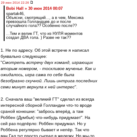
29 июн 2014 22:26
Bobi Hall » 30 июн 2014 00:07
spartak46,
Объясни, смотрящий..., а в чем, Мексика
превзошла Голландцев до и после
случайного гола?? Особенно после??
...Тем и велик ГТ, что из НУЛЯ моментов
создал ДВА гола. ) Разве не так??
1. Не по адресу. Об этой встрече я написал
буквально следующее:
"
Смотреть встречу двух команд, играющих
вторым номером, - тоскливое мученье. Как и
ожидалось, игра сама по себе была
безобразно скучной. Лишь интрига последних
семи минут вернула к ней интерес
".
2. Сначала ваш "великий ГТ" сделал из всегда
интересной сборной Голландии что-то вроде
сраной конюшни: "забрось вперёд, а там
Роббен (Думбья) что-нибудь придумает". На
сей раз подпёрло: Роббен придумал. Но у
Роббена регулярно бывает и непёр. Так что
ван Гал тут просто сыграл в железку. Но мы-то