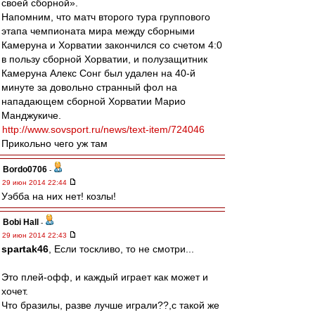
своей сборной».
Напомним, что матч второго тура группового
этапа чемпионата мира между сборными
Камеруна и Хорватии закончился со счетом 4:0
в пользу сборной Хорватии, и полузащитник
Камеруна Алекс Сонг был удален на 40-й
минуте за довольно странный фол на
нападающем сборной Хорватии Марио
Манджукиче.
http://www.sovsport.ru/news/text-item/724046
Прикольно чего уж там
Bordo0706
-
29 июн 2014 22:44
Уэбба на них нет! козлы!
Bobi Hall
-
29 июн 2014 22:43
spartak46
, Если тоскливо, то не смотри...
Это плей-офф, и каждый играет как может и
хочет.
Что бразилы, разве лучше играли??,с такой же