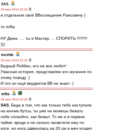
SAS
-
29 июн 2014 22:32
и отдельное своё ВВосхищение Раисовичу )
то mifta
НУ Дима ..... ты и Мастер..... СПОРИТЬ !!!!!!!!!
)))
korzhik
-
29 июн 2014 22:31
Бедный Роббен, его не все любят!
Ужасная история, представляю его мучения по
этому поводу :)
И это он ещё вердиктов ВВ не знает :)
mifta
-
29 июн 2014 22:30
SAS
, Беда в том, что как только тебе наступили
на кончик бутсы, ты уже не можешь бежать
себе спокойно, как бежал. То же и в первом
тайме: вроде и не сильно засветили ему по
ноге, но нога сдвинулась на 20 см и мяч угодил