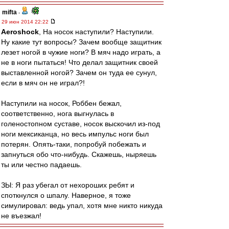
mifta
-
29 июн 2014 22:22
Aeroshock
, На носок наступили? Наступили.
Ну какие тут вопросы? Зачем вообще защитник
лезет ногой в чужие ноги? В мяч надо играть, а
не в ноги пытаться! Что делал защитник своей
выставленной ногой? Зачем он туда ее сунул,
если в мяч он не играл?!
Наступили на носок, Роббен бежал,
соответственно, нога выгнулась в
голеностопном суставе, носок выскочил из-под
ноги мексиканца, но весь импульс ноги был
потерян. Опять-таки, попробуй побежать и
запнуться обо что-нибудь. Скажешь, ныряешь
ты или честно падаешь.
ЗЫ: Я раз убегал от нехороших ребят и
споткнулся о шпалу. Наверное, я тоже
симулировал: ведь упал, хотя мне никто никуда
не въезжал!