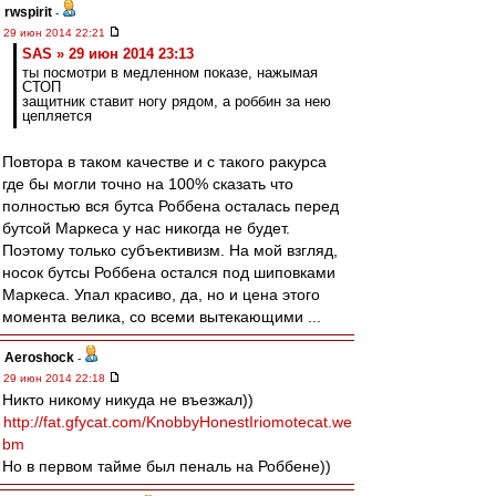
rwspirit
-
29 июн 2014 22:21
SAS » 29 июн 2014 23:13
ты посмотри в медленном показе, нажымая
СТОП
защитник ставит ногу рядом, а роббин за нею
цепляется
Повтора в таком качестве и с такого ракурса
где бы могли точно на 100% сказать что
полностью вся бутса Роббена осталась перед
бутсой Маркеса у нас никогда не будет.
Поэтому только субъективизм. На мой взгляд,
носок бутсы Роббена остался под шиповками
Маркеса. Упал красиво, да, но и цена этого
момента велика, со всеми вытекающими ...
Aeroshock
-
29 июн 2014 22:18
Никто никому никуда не въезжал))
http://fat.gfycat.com/KnobbyHonestIriomotecat.we
bm
Но в первом тайме был пеналь на Роббене))