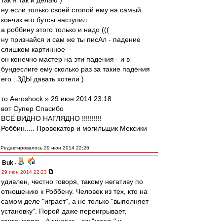
так я так и делаю )
ну если только своей стопой ему на самый
кончик его бутсы наступил....
а роббину этого только и надо (((
ну признайся и сам же ты писАл - падение
слишком картинное
он конечно мастер на эти падения - и в
бундеслиге ему сколько раз за такие падения
его ..ЗДЫ давать хотели )
то Aeroshock » 29 июн 2014 23:18
вот Супер Спасибо
ВСЁ ВИДНО НАГЛЯДНО !!!!!!!!!!
Роббин..... Провокатор и могильщик Мексики
Редактировалось 29 июн 2014 22:26
Buk
-
29 июн 2014 22:23
удивлен, честно говоря, такому негативу по
отношению к Роббену. Человек из тех, кто на
самом деле "играет", а не только "выполняет
установку". Порой даже переигрывает,