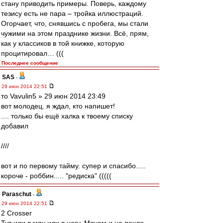
стану приводить примеры. Поверь, каждому
тезису есть не пара – тройка иллюстраций.
Огорчает, что, снявшись с пробега, мы стали
чужими на этом празднике жизни. Всё, прям,
как у классиков в той книжке, которую
процитировал… (((
Последнее сообщение
SAS
-
29 июн 2014 22:51
то Vavulin5 » 29 июн 2014 23:49
вот молодец. я ждал, кто напишет!
.... только бы ещё халка к твоему списку
добавил
////
вот и по первому тайму. супер и спасибо.....
короче - роббин..... "редиска" (((((
Paraschut
-
29 июн 2014 22:51
2 Crosser