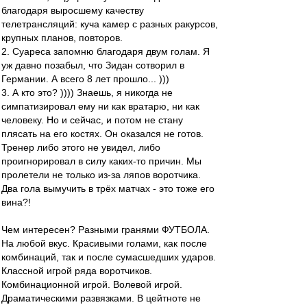
благодаря выросшему качеству
телетрансляций: куча камер с разных ракурсов,
крупных планов, повторов.
2. Суареса запомню благодаря двум голам. Я
уж давно позабыл, что Зидан сотворил в
Германии. А всего 8 лет прошло... )))
3. А кто это? )))) Знаешь, я никогда не
симпатизировал ему ни как вратарю, ни как
человеку. Но и сейчас, и потом не стану
плясать на его костях. Он оказался не готов.
Тренер либо этого не увидел, либо
проигнорировал в силу каких-то причин. Мы
пролетели не только из-за ляпов воротчика.
Два гола вымучить в трёх матчах - это тоже его
вина?!
Чем интересен? Разными гранями ФУТБОЛА.
На любой вкус. Красивыми голами, как после
комбинаций, так и после сумасшедших ударов.
Классной игрой ряда воротчиков.
Комбинационной игрой. Волевой игрой.
Драматическими развязками. В цейтноте не