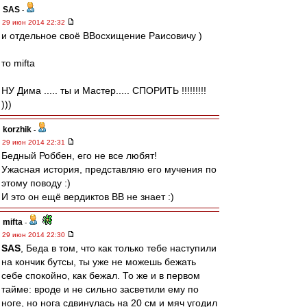
SAS
-
29 июн 2014 22:32
и отдельное своё ВВосхищение Раисовичу )
то mifta
НУ Дима ..... ты и Мастер..... СПОРИТЬ !!!!!!!!!
)))
korzhik
-
29 июн 2014 22:31
Бедный Роббен, его не все любят!
Ужасная история, представляю его мучения по
этому поводу :)
И это он ещё вердиктов ВВ не знает :)
mifta
-
29 июн 2014 22:30
SAS
, Беда в том, что как только тебе наступили
на кончик бутсы, ты уже не можешь бежать
себе спокойно, как бежал. То же и в первом
тайме: вроде и не сильно засветили ему по
ноге, но нога сдвинулась на 20 см и мяч угодил