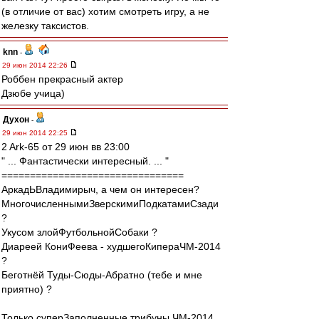
(в отличие от вас) хотим смотреть игру, а не
железку таксистов.
knn
-
29 июн 2014 22:26
Роббен прекрасный актер
Дзюбе учица)
Духон
-
29 июн 2014 22:25
2 Ark-65 от 29 июн вв 23:00
" ... Фантастически интересный. ... "
================================
АркадЬВладимирыч, а чем он интересен?
МногочисленнымиЗверскимиПодкатамиСзади
?
Укусом злойФутбольнойСобаки ?
Диареей КониФеева - худшегоКипераЧМ-2014
?
Беготнёй Туды-Сюды-Абратно (тебе и мне
приятно) ?
Только суперЗаполненные трибуны ЧМ-2014