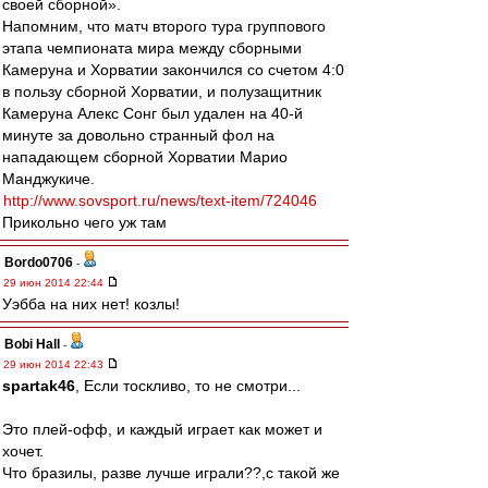
своей сборной».
Напомним, что матч второго тура группового
этапа чемпионата мира между сборными
Камеруна и Хорватии закончился со счетом 4:0
в пользу сборной Хорватии, и полузащитник
Камеруна Алекс Сонг был удален на 40-й
минуте за довольно странный фол на
нападающем сборной Хорватии Марио
Манджукиче.
http://www.sovsport.ru/news/text-item/724046
Прикольно чего уж там
Bordo0706
-
29 июн 2014 22:44
Уэбба на них нет! козлы!
Bobi Hall
-
29 июн 2014 22:43
spartak46
, Если тоскливо, то не смотри...
Это плей-офф, и каждый играет как может и
хочет.
Что бразилы, разве лучше играли??,с такой же