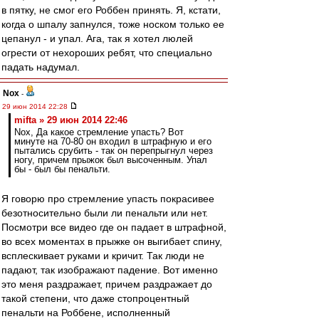
в пятку, не смог его Роббен принять. Я, кстати,
когда о шпалу запнулся, тоже носком только ее
цепанул - и упал. Ага, так я хотел люлей
огрести от нехороших ребят, что специально
падать надумал.
Nox
-
29 июн 2014 22:28
mifta » 29 июн 2014 22:46
Nox, Да какое стремление упасть? Вот
минуте на 70-80 он входил в штрафную и его
пытались срубить - так он перепрыгнул через
ногу, причем прыжок был высоченным. Упал
бы - был бы пенальти.
Я говорю про стремление упасть покрасивее
безотносительно были ли пенальти или нет.
Посмотри все видео где он падает в штрафной,
во всех моментах в прыжке он выгибает спину,
всплескивает руками и кричит. Так люди не
падают, так изображают падение. Вот именно
это меня раздражает, причем раздражает до
такой степени, что даже стопроцентный
пенальти на Роббене, исполненный