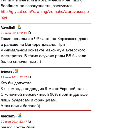
Тут или в мяч или в ногу. Мячом и не пахло.
Вообщем по совокупности, заслужили:
http://gfycat.com/YawningAromaticAzurevasespo
nge
Vavulin5
-
29 июн 2014 22:49
Такие пенальти в ЧР часто на Кержакове дают,
а раньше на Вагнере давали. При
минимальном контакте максимум актерского
мастерства. В таких случаях ряды ВВ бывали
более сплоченные :-)
lefmax
-
29 июн 2014 22:47
Кто бы допустил
3-я команда подряд из 8-ми неЕвропейская....
С конечной перспективой 90% пройти дальше
лишь бундесам и французам.
А так почти баланс ))
чннхнпS
-
29 июн 2014 22:47
бамос Коста-Рика!