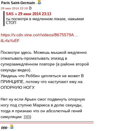
Paris Saint-Germain
-
29 июн 2014 22:18
SAS » 29 июн 2014 23:13
ты посмотри в медленном показе, нажымая
СТОП
https://v.cdn.vine.co/r/videos/B675579A ...
ilLrfaYuEF
Посмотри здесь. Можешь мышкой медленно
отматывать-проматывать эпизод в
суперзамедлённом повторе (в районе второй
секунды видео).
Увидишь что Роббен цепляться не может В
ПРИНЦИПЕ, потому что наступают ему на
ОПОРНУЮ НОГУ.
Нет ну если Арьен смог подвинуть опорную
ногу под ступню Маркеса в долю секунды,
тогда я признаю что он абсолютный гений
симуляции :)))))
ppp
-