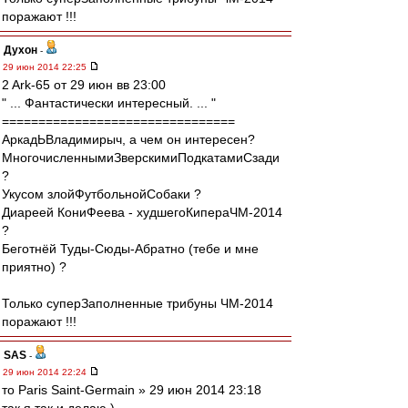
поражают !!!
Духон
-
29 июн 2014 22:25
2 Ark-65 от 29 июн вв 23:00
" ... Фантастически интересный. ... "
================================
АркадЬВладимирыч, а чем он интересен?
МногочисленнымиЗверскимиПодкатамиСзади
?
Укусом злойФутбольнойСобаки ?
Диареей КониФеева - худшегоКипераЧМ-2014
?
Беготнёй Туды-Сюды-Абратно (тебе и мне
приятно) ?
Только суперЗаполненные трибуны ЧМ-2014
поражают !!!
SAS
-
29 июн 2014 22:24
то Paris Saint-Germain » 29 июн 2014 23:18