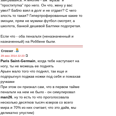
заигрываясь. А многие - аж "мразь" и
"проститутка" про него. Он что, жену у вас
увел? Бабло взял в долг и не отдает? С чего
злость то такая? Гипертрофированные какие то
эмоции, прям не мужики футбол смотрят, а
школота, банкой дешевой Балтики подогретая.
Если что - оба пенальти (неназначенный и
назначенный) на Роббене были.
Crosser
-
29 июн 2014 22:23
Paris Saint-Germain
, когда тебе наступают на
ногу, ты не можешь ее поднять
Арьен мало того что поднял, так еще и
подпрыгнул поджав ножки под себя и помахав
ручками
При этом он признал сам, что в первом тайме
пенальти на нем не было - он симулировал
man26
, ну то есть то что проголосовала
несколько десятков тысяч юзеров со всего
мира и 70% из них считает, что это дайв, мы
деликатно упустим)