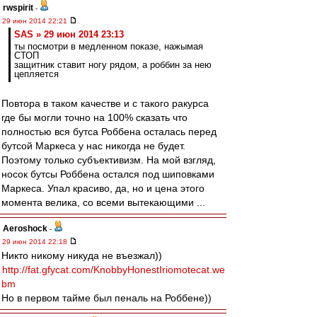
rwspirit
-
29 июн 2014 22:21
SAS » 29 июн 2014 23:13
ты посмотри в медленном показе, нажымая
СТОП
защитник ставит ногу рядом, а роббин за нею
цепляется
Повтора в таком качестве и с такого ракурса
где бы могли точно на 100% сказать что
полностью вся бутса Роббена осталась перед
бутсой Маркеса у нас никогда не будет.
Поэтому только субъективизм. На мой взгляд,
носок бутсы Роббена остался под шиповками
Маркеса. Упал красиво, да, но и цена этого
момента велика, со всеми вытекающими ...
Aeroshock
-
29 июн 2014 22:18
Никто никому никуда не въезжал))
http://fat.gfycat.com/KnobbyHonestIriomotecat.we
bm
Но в первом тайме был пеналь на Роббене))