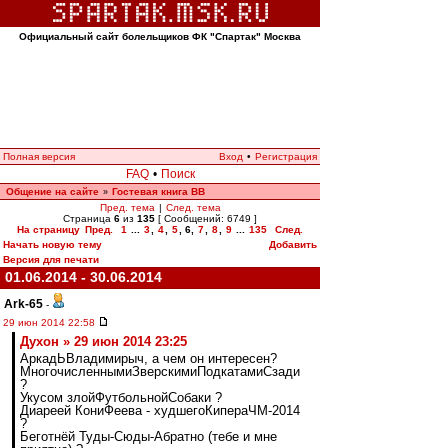
Официальный сайт болельщиков ФК "Спартак" Москва
Полная версия
Вход
•
Регистрация
FAQ
•
Поиск
Общение на сайте
Гостевая книга ВВ
»
Пред. тема
|
След. тема
Страница
6
из
135
[ Сообщений: 6749 ]
На страницу
Пред.
1
...
3
,
4
,
5
,
6
,
7
,
8
,
9
...
135
След.
Начать новую тему
Добавить
Версия для печати
01.06.2014 - 30.06.2014
Ark-65
-
29 июн 2014 22:58
Духон » 29 июн 2014 23:25
АркадЬВладимирыч, а чем он интересен?
МногочисленнымиЗверскимиПодкатамиСзади
?
Укусом злойФутбольнойСобаки ?
Диареей КониФеева - худшегоКипераЧМ-2014
?
Беготнёй Туды-Сюды-Абратно (тебе и мне