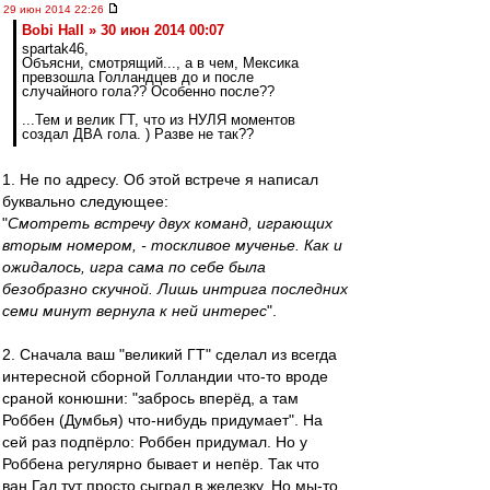
29 июн 2014 22:26
Bobi Hall » 30 июн 2014 00:07
spartak46,
Объясни, смотрящий..., а в чем, Мексика
превзошла Голландцев до и после
случайного гола?? Особенно после??
...Тем и велик ГТ, что из НУЛЯ моментов
создал ДВА гола. ) Разве не так??
1. Не по адресу. Об этой встрече я написал
буквально следующее:
"
Смотреть встречу двух команд, играющих
вторым номером, - тоскливое мученье. Как и
ожидалось, игра сама по себе была
безобразно скучной. Лишь интрига последних
семи минут вернула к ней интерес
".
2. Сначала ваш "великий ГТ" сделал из всегда
интересной сборной Голландии что-то вроде
сраной конюшни: "забрось вперёд, а там
Роббен (Думбья) что-нибудь придумает". На
сей раз подпёрло: Роббен придумал. Но у
Роббена регулярно бывает и непёр. Так что
ван Гал тут просто сыграл в железку. Но мы-то