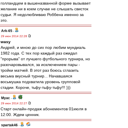
голландцем в вышеназванной форме вызывает
желание ни в коем случае не слышать свисток
судьи. Я недолюбливаю Роббена именно за
это.
Ark-65
-
29 июн 2014 22:28
wasy
Андрей, и мною до сих пор любим мундиаль
1982 года. С тех пор каждый раз ожидал
"прорыва" от лучшего футбольного турнира, но
разочаровывался, за исключением пары -
тройки матчей. В этот раз боюсь сглазить
весьма вкусный турнир... Начавшаяся
восьмушка подхватила уровень групповой
стадии. Короче, тьфу-тьфу-тьфу!!! )))
Myac
-
29 июн 2014 22:27
Старт онлайн-продаж абонементов 01июля в
12:00. Ждем ценник.
spartak46
-