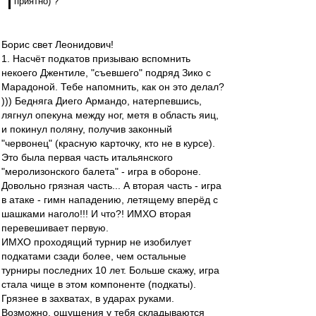
приятно) ?
Борис свет Леонидович!
1. Насчёт подкатов призываю вспомнить
некоего Джентиле, "съевшего" подряд Зико с
Марадоной. Тебе напомнить, как он это делал?
))) Бедняга Диего Армандо, натерпевшись,
лягнул опекуна между ног, метя в область яиц,
и покинул поляну, получив законный
"червонец" (красную карточку, кто не в курсе).
Это была первая часть итальянского
"меролизонского балета" - игра в обороне.
Довольно грязная часть... А вторая часть - игра
в атаке - гимн нападению, летящему вперёд с
шашками наголо!!! И что?! ИМХО вторая
перевешивает первую.
ИМХО проходящий турнир не изобилует
подкатами сзади более, чем остальные
турниры последних 10 лет. Больше скажу, игра
стала чище в этом компоненте (подкаты).
Грязнее в захватах, в ударах руками.
Возможно, ощущения у тебя складываются