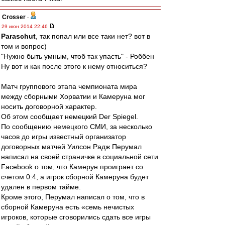
Crosser
-
29 июн 2014 22:46
Paraschut
, так попал или все таки нет? вот в
том и вопрос)
"Нужно быть умным, чтоб так упасть" - Роббен
Ну вот и как после этого к нему относиться?
Матч группового этапа чемпионата мира
между сборными Хорватии и Камеруна мог
носить договорной характер.
Об этом сообщает немецкий Der Spiegel.
По сообщению немецкого СМИ, за несколько
часов до игры известный организатор
договорных матчей Уилсон Радж Перумал
написал на своей страничке в социальной сети
Facebook о том, что Камерун проиграет со
счетом 0:4, а игрок сборной Камеруна будет
удален в первом тайме.
Кроме этого, Перумал написал о том, что в
сборной Камеруна есть «семь нечистых
игроков, которые сговорились сдать все игры