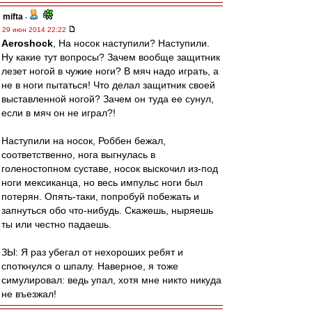
mifta
-
29 июн 2014 22:22
Aeroshock
, На носок наступили? Наступили.
Ну какие тут вопросы? Зачем вообще защитник
лезет ногой в чужие ноги? В мяч надо играть, а
не в ноги пытаться! Что делал защитник своей
выставленной ногой? Зачем он туда ее сунул,
если в мяч он не играл?!
Наступили на носок, Роббен бежал,
соответственно, нога выгнулась в
голеностопном суставе, носок выскочил из-под
ноги мексиканца, но весь импульс ноги был
потерян. Опять-таки, попробуй побежать и
запнуться обо что-нибудь. Скажешь, ныряешь
ты или честно падаешь.
ЗЫ: Я раз убегал от нехороших ребят и
споткнулся о шпалу. Наверное, я тоже
симулировал: ведь упал, хотя мне никто никуда
не въезжал!