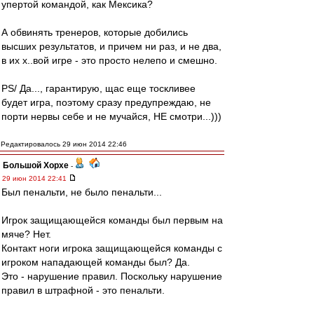
упертой командой, как Мексика?
А обвинять тренеров, которые добились
высших результатов, и причем ни раз, и не два,
в их х..вой игре - это просто нелепо и смешно.
РS/ Да..., гарантирую, щас еще тоскливее
будет игра, поэтому сразу предупреждаю, не
порти нервы себе и не мучайся, НЕ смотри...)))
Редактировалось 29 июн 2014 22:46
Большой Хорхе
-
29 июн 2014 22:41
Был пенальти, не было пенальти...
Игрок защищающейся команды был первым на
мяче? Нет.
Контакт ноги игрока защищающейся команды с
игроком нападающей команды был? Да.
Это - нарушение правил. Поскольку нарушение
правил в штрафной - это пенальти.