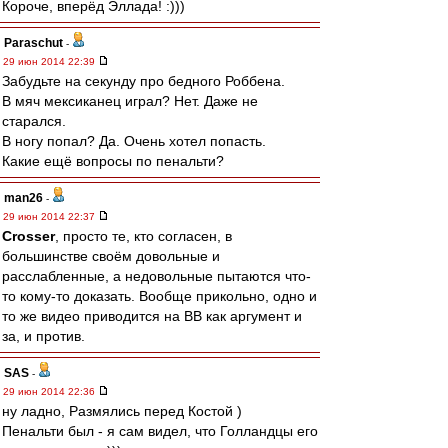
Короче, вперёд Эллада! :)))
Paraschut
-
29 июн 2014 22:39
Забудьте на секунду про бедного Роббена.
В мяч мексиканец играл? Нет. Даже не
старался.
В ногу попал? Да. Очень хотел попасть.
Какие ещё вопросы по пенальти?
man26
-
29 июн 2014 22:37
Crosser
, просто те, кто согласен, в
большинстве своём довольные и
расслабленные, а недовольные пытаются что-
то кому-то доказать. Вообще прикольно, одно и
то же видео приводится на ВВ как аргумент и
за, и против.
SAS
-
29 июн 2014 22:36
ну ладно, Размялись перед Костой )
Пенальти был - я сам видел, что Голландцы его