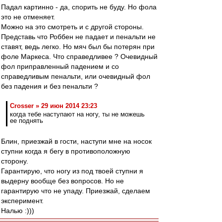
Падал картинно - да, спорить не буду. Но фола
это не отменяет.
Можно на это смотреть и с другой стороны.
Представь что Роббен не падает и пенальти не
ставят, ведь легко. Но мяч был бы потерян при
фоле Маркеса. Что справедливее ? Очевидный
фол приправленный падением и со
справедливым пенальти, или очевидный фол
без падения и без пенальти ?
Crosser » 29 июн 2014 23:23
когда тебе наступают на ногу, ты не можешь
ее поднять
Блин, приезжай в гости, наступи мне на носок
ступни когда я бегу в противоположную
сторону.
Гарантирую, что ногу из под твоей ступни я
выдерну вообще без вопросов. Но не
гарантирую что не упаду. Приезжай, сделаем
эксперимент.
Налью :)))