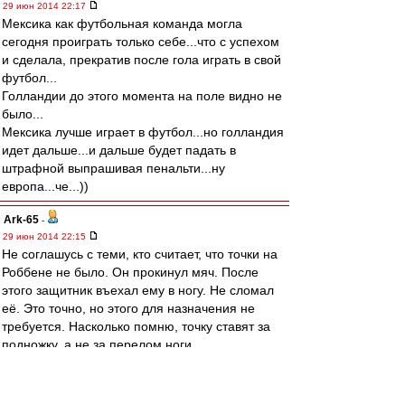
29 июн 2014 22:17
Мексика как футбольная команда могла
сегодня проиграть только себе...что с успехом
и сделала, прекратив после гола играть в свой
футбол...
Голландии до этого момента на поле видно не
было...
Мексика лучше играет в футбол...но голландия
идет дальше...и дальше будет падать в
штрафной выпрашивая пенальти...ну
европа...че...))
Ark-65
-
29 июн 2014 22:15
Не соглашусь с теми, кто считает, что точки на
Роббене не было. Он прокинул мяч. После
этого защитник въехал ему в ногу. Не сломал
её. Это точно, но этого для назначения не
требуется. Насколько помню, точку ставят за
подножку, а не за перелом ноги.
Мескиканцы сегодня смотрелись лучше. Но
"лучше" или "хуже" в футболе к исходу матча
отношение имеют довольно отдалённое. Это в