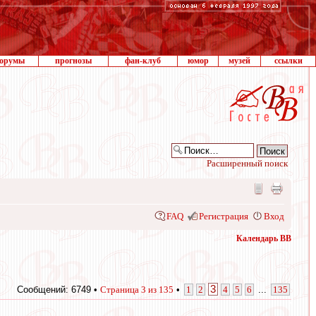
орумы
прогнозы
фан-клуб
юмор
музей
ссылки
Расширенный поиск
FAQ
Регистрация
Вход
Календарь ВВ
3
Сообщений: 6749 •
Страница
3
из
135
•
1
2
4
5
6
...
135