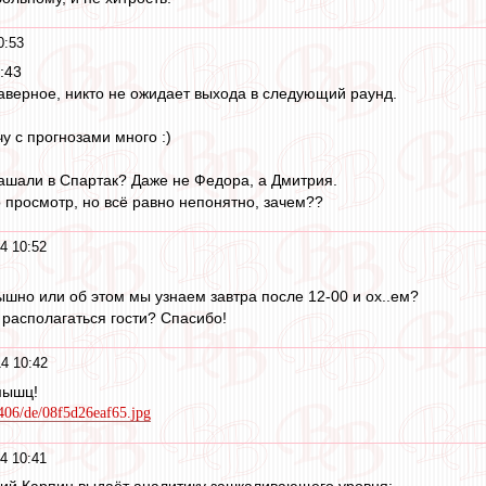
0:53
:43
аверное, никто не ожидает выхода в следующий раунд.
чу с прогнозами много :)
ашали в Спартак? Даже не Федора, а Дмитрия.
о просмотр, но всё равно непонятно, зачем??
4 10:52
ышно или об этом мы узнаем завтра после 12-00 и ох..ем?
 располагаться гости? Спасибо!
4 10:42
мышц!
/1406/de/08f5d26eaf65.jpg
4 10:41