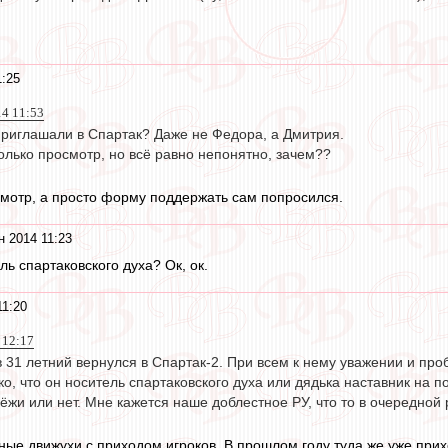
1:25
14 11:53
риглашали в Спартак? Даже не Федора, а Дмитрия.
только просмотр, но всё равно непонятно, зачем??
мотр, а просто форму поддержать сам попросился.
н 2014 11:23
ь спартаковского духа? Ок, ок.
11:20
 12:17
 31 летний вернулся в Спартак-2. При всем к нему уважении и про
о, что он носитель спартаковского духа или дядька наставник на п
жи или нет. Мне кажется наше доблестное РУ, что то в очередной 
ные движухи с приходом игроков. В прошлом году туда же уже прих