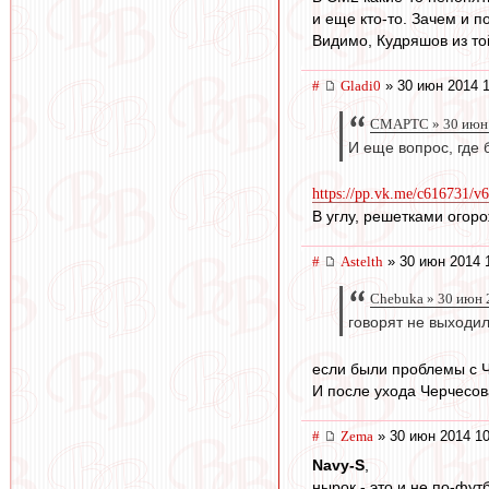
и еще кто-то. Зачем и п
Видимо, Кудряшов из то
#
Gladi0
» 30 июн 2014 1
СМАРТС » 30 июн 
И еще вопрос, где 
https://pp.vk.me/c616731/v
В углу, решетками огор
#
Astelth
» 30 июн 2014 
Chebuka » 30 июн 
говорят не выходи
если были проблемы с 
И после ухода Черчесов
#
Zema
» 30 июн 2014 10
Navy-S
,
нырок - это и не по-фут