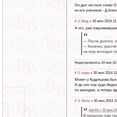
Он дал честное слово О.
из его учеников - Д.Але
#
Borg
» 30 июн 2014 11
А что, уже озвучивавша
— После долгого, 
— Конечно, рассчи
на игру молодых п
Редактировалось 30 июн 20
#
taram
» 30 июн 2014 11
Может у Кудряшова был 
И до сих пор худо-бедн
по арендам, а теперь вд
#
Metla
» 30 июн 2014 1
Astelth » 30 июн 2
В прошлом году ту