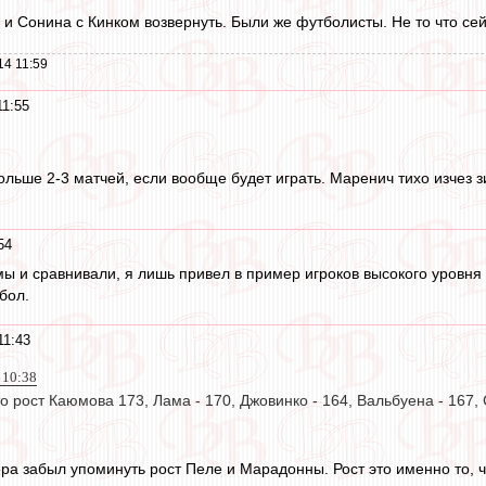
и Сонина с Кинком возвернуть. Были же футболисты. Не то что сей
14 11:59
11:55
ольше 2-3 матчей, если вообще будет играть. Маренич тихо изчез 
54
 мы и сравнивали, я лишь привел в пример игроков высокого уровня
бол.
11:43
 10:38
 рост Каюмова 173, Лама - 170, Джовинко - 164, Вальбуена - 167, 
ра забыл упоминуть рост Пеле и Марадонны. Рост это именно то,