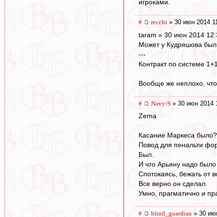
игроками.
#
recchi
» 30 июн 2014 1
taram » 30 июн 2014 12:
Может у Кудряшова был 
---
Контракт по системе 1+1
Вообще же неплохо, что 
#
Navy-S
» 30 июн 2014 
Zema
Касание Маркеса было?
Повод для пенальти фо
Был.
И что Арьяну надо было
Спотокаясь, бежать от в
Все верно он сделал.
Умно, прагматично и пр
#
blind_guardian
» 30 ию