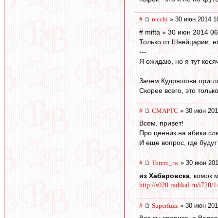
#
recchi
» 30 июн 2014 1
# mifta » 30 июн 2014 06
Только от Швейцарии, н
---
Я ожидаю, но я тут кося
Зачем Кудряшова пригл
Скорее всего, это тольк
#
СМАРТС
» 30 июн 201
Всем, привет!
Про ценник на абики сл
И еще вопрос, где будут
#
Torero_rw
» 30 июн 201
из Хабаровска
, комок 
http://s020.radikal.ru/i720
#
Superfuzz
» 30 июн 201