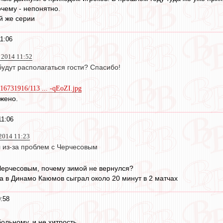
очему - непонятно.
й же серии
1:06
2014 11:52
будут располагаться гости? Спасибо!
616731916/113 ... -qEoZI.jpg
ожено.
11:06
2014 11:23
л из-за проблем с Черчесовым
Черчесовым, почему зимой не вернулся?
а в Динамо Каюмов сыграл около 20 минут в 2 матчах
:58
больному, и не хитрость.