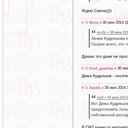
Ждем Саенку)))
#
Metla
» 30 июн 2014 1
recchi » 30 июн 20
Зачем Кудряшова п
Скорее всего, это 
Думаю это даже не прос
#
blind_guardian
» 30 ию
Дима Кудряшов - носител
#
Astelth
» 30 июн 2014 
vjrif » 30 июн 2014
Вот Дима Кудряшов
предположить тольк
собственной молодё
В СМ2 какие-то непонят