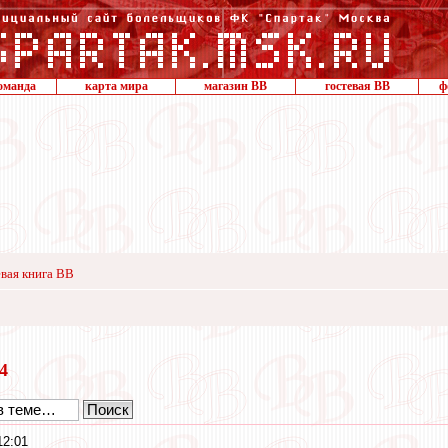
оманда
карта мира
магазин ВВ
гостевая ВВ
ф
вая книга ВВ
14
12:01