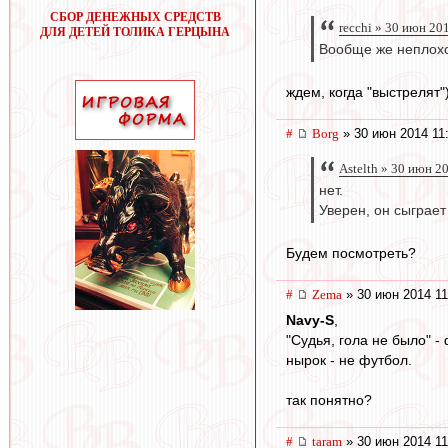
СБОР ДЕНЕЖНЫХ СРЕДСТВ
recchi » 30 июн 20
ДЛЯ ДЕТЕЙ ТОЛИКА ГЕРЦЫНА
Вообще же неплохо,
ждем, когда "выстрелят"
#
Borg
» 30 июн 2014 11
Astelth » 30 июн 2
нет.
Уверен, он сыграет
Будем посмотреть?
#
Zema
» 30 июн 2014 11
Navy-S
,
"Судья, гола не было" -
нырок - не футбол.
так понятно?
#
taram
» 30 июн 2014 11