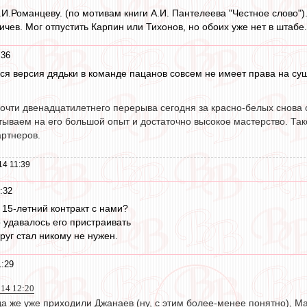
И.Романцеву. (по мотивам книги А.И. Пантелеева "Честное слово")
ничев. Мог отпустить Карпин или Тихонов, но обоих уже нет в штабе.
:36
яся версия дядьки в команде пацанов совсем не имеет права на с
почти двенадцатилетнего перерыва сегодня за красно-белых снова
тываем на его большой опыт и достаточно высокое мастерство. Та
артнеров.
14 11:39
:32
15-летний контракт с нами?
о удавалось его пристраивать
руг стал никому не нужен.
1:29
014 12:20
да же уже приходили Джанаев (ну, с этим более-менее понятно), М