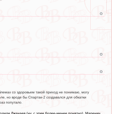
блемах со здоровьем такой приход не понимаю, могу
оле, но вроде бы Спартак-2 создавался для обкатки
раз попутало.
одили Джанаев (ну, с этим более-менее понятно), Маренич