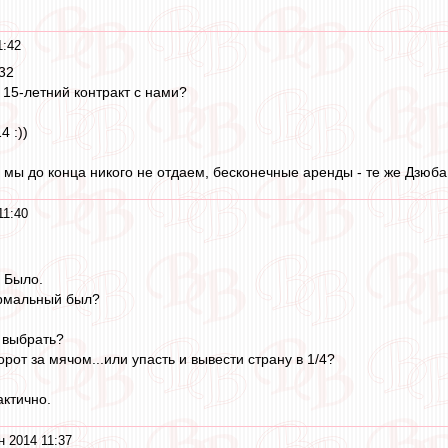
1:42
32
15-летний контракт с нами?
4 :))
мы до конца никого не отдаем, бесконечные аренды - те же Дзюба, 
11:40
 Было.
рмальный был?
 выбрать?
орот за мячом...или упасть и вывести страну в 1/4?
актично.
н 2014 11:37