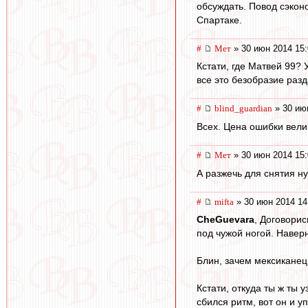
обсуждать. Повод сэкон
Спартаке.
#
Мет
» 30 июн 2014 15:
Кстати, где Матвей 99?
все это безобразие разд
#
blind_guardian
» 30 ию
Всех. Цена ошибки вели
#
Мет
» 30 июн 2014 15:
А разжечь для снятия ну
#
mifta
» 30 июн 2014 14
CheGuevara
, Договорис
под чужой ногой. Наверн
Блин, зачем мексиканец
Кстати, откуда ты ж ты 
сбился ритм, вот он и у