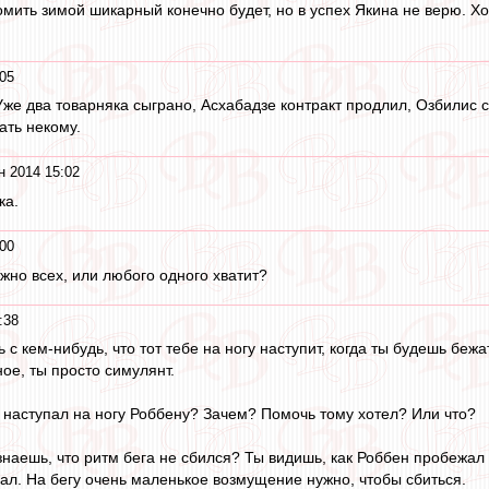
омить зимой шикарный конечно будет, но в успех Якина не верю. Х
05
 Уже два товарняка сыграно, Асхабадзе контракт продлил, Озбилис 
ать некому.
н 2014 15:02
ка.
00
жно всех, или любого одного хватит?
:38
ь с кем-нибудь, что тот тебе на ногу наступит, когда ты будешь бежа
ое, ты просто симулянт.
 наступал на ногу Роббену? Зачем? Помочь тому хотел? Или что?
узнаешь, что ритм бега не сбился? Ты видишь, как Роббен пробежал
пал. На бегу очень маленькое возмущение нужно, чтобы сбиться.