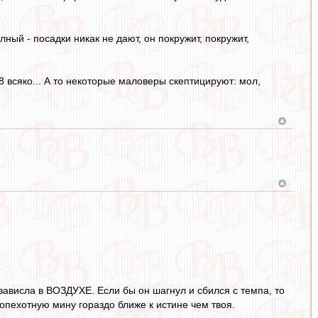
лный - посадки никак не дают, он покружит, покружит,
8 всяко... А то некоторые маловеры скептицируют: мол,
зависла в ВОЗДУХЕ. Если бы он шагнул и сбился с темпа, то
пехотную мину гораздо ближе к истине чем твоя.