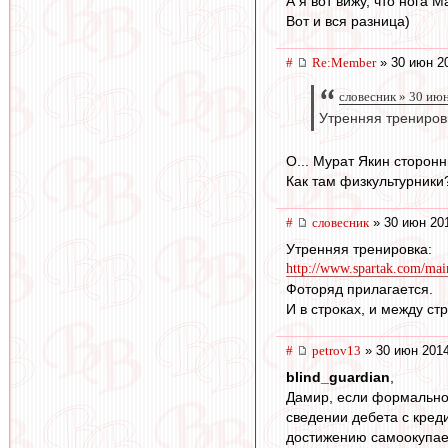
А я вот вижу, что нога
Вот и вся разница)
#
Re:Member
» 30 июн 2
словесник » 30 ию
Утренняя трениров
О... Мурат Якин сторонн
Как там физкультурники
#
словесник
» 30 июн 201
Утренняя тренировка:
http://www.spartak.com/mai
Фоторяд прилагается.
И в строках, и между стр
#
petrov13
» 30 июн 2014
blind_guardian
,
Дамир, если формально,
сведении дебета с креди
достижению самоокупаем