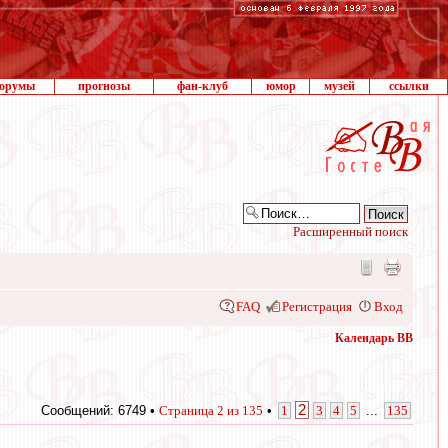
орумы
прогнозы
фан-клуб
юмор
музей
ссылки
Расширенный поиск
FAQ
Регистрация
Вход
Календарь ВВ
2
Сообщений: 6749 •
Страница
2
из
135
•
1
3
4
5
...
135