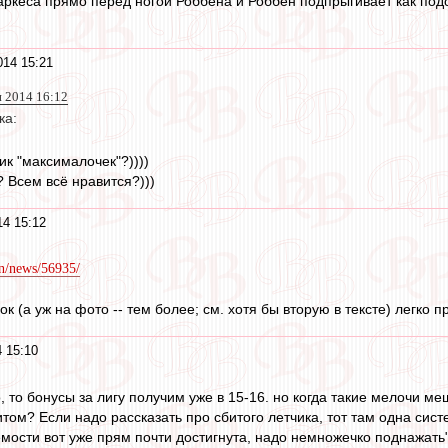
 Маркеса прямо перед ногой Роббена и Роббен подпрыгивает как по
014 15:21
н 2014 16:12
ка:
ик "максималочек"?))))
? Всем всё нравится?)))
4 15:12
n/news/56935/
ок (а уж на фото -- тем более; см. хотя бы вторую в тексте) легко 
 15:10
 то бонусы за лигу получим уже в 15-16. но когда такие мелочи м
том? Если надо рассказать про сбитого летчика, тот там одна сист
ости вот уже прям почти достигнута, надо немножечко поднажать",