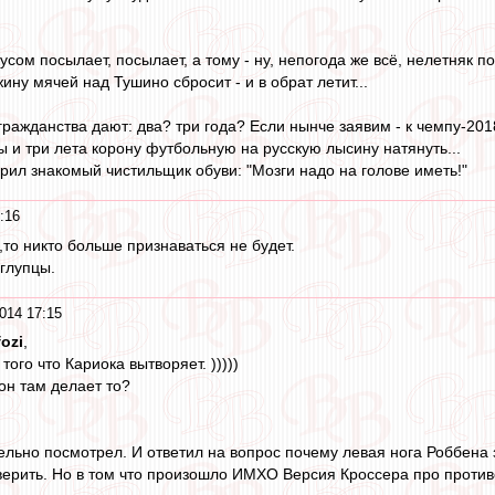
кусом посылает, посылает, а тому - ну, непогода же всё, нелетняк по
ину мячей над Тушино сбросит - и в обрат летит...
ражданства дают: два? три года? Если нынче заявим - к чемпу-201
ы и три лета корону футбольную на русскую лысину натянуть...
орил знакомый чистильщик обуви: "Мозги надо на голове иметь!"
:16
,то никто больше признаваться не будет.
глупцы.
014 17:15
fozi
,
 того что Кариока вытворяет. )))))
 он там делает то?
ельно посмотрел. И ответил на вопрос почему левая нога Роббена 
ерить. Но в том что произошло ИМХО Версия Кроссера про противо