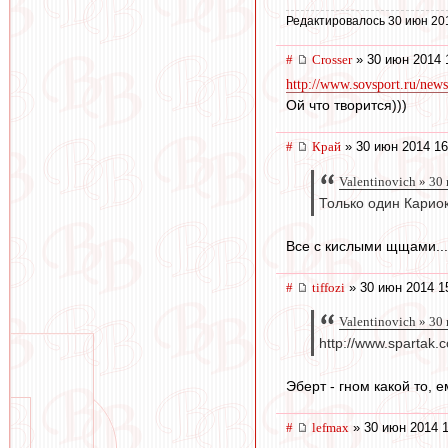
Редактировалось 30 июн 20
#
Crosser
» 30 июн 2014 
http://www.sovsport.ru/news
Ой что творится)))
#
Край
» 30 июн 2014 16
Valentinovich » 30
Только один Карио
Все с кислыми щщами...
#
tiffozi
» 30 июн 2014 1
Valentinovich » 30
http://www.spartak.
Эберт - гном какой то, 
#
lefmax
» 30 июн 2014 1