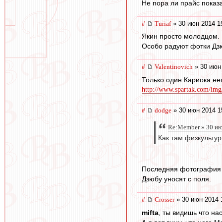
Не пора ли прайс показ
#
Turiaf
» 30 июн 2014 1
Якин просто молодцом. 
Особо радуют фотки Дзю
#
Valentinovich
» 30 июн
Только один Кариока не
http://www.spartak.com/img
#
dodge
» 30 июн 2014 1
Re:Member » 30 ию
Как там физкультур
Последняя фотография и
Дзюбу уносят с поля.
#
Crosser
» 30 июн 2014 
mifta
, ты видишь что на