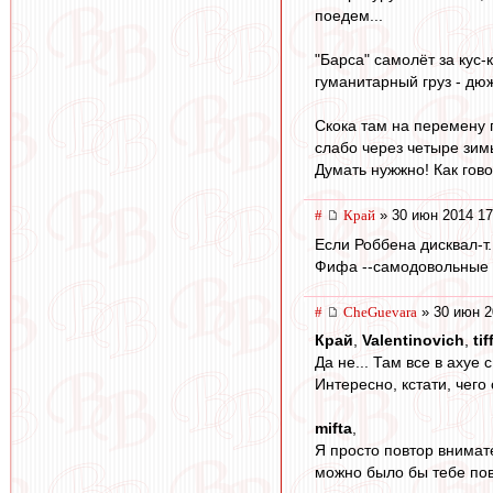
поедем...
"Барса" самолёт за кус-
гуманитарный груз - дюж
Скока там на перемену г
слабо через четыре зим
Думать нужжно! Как гов
#
Край
» 30 июн 2014 17
Если Роббена дисквал-т.
Фифа --самодовольные 
#
CheGuevara
» 30 июн 2
Край
,
Valentinovich
,
tif
Да не... Там все в ахуе с
Интересно, кстати, чего
mifta
,
Я просто повтор внимат
можно было бы тебе пов