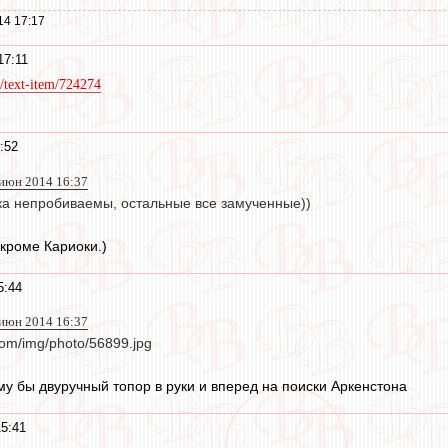
14 17:17
17:11
/text-item/724274
:52
 июн 2014 16:37
ка непробиваемы, остальные все замученные))
кроме Кариоки.)
5:44
 июн 2014 16:37
com/img/photo/56899.jpg
ему бы двуручный топор в руки и вперед на поиски Аркенстона
5:41