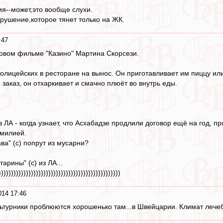
я--может,это вообще слухи.
арушение,которое тянет только на ЖК.
:47
ьтовом фильме "Казино" Мартина Скорсези.
лицейских в ресторане на вынос. Он приготавливает им пиццу или
 заказ, он отхаркивает и смачно плюёт во внутрь еды.
из ЛА - когда узнает, что Асхабадзе продлили договор ещё на год, 
амилией.
ва" (с) попрут из мусарни?
арины" (с) из ЛА...
)))))))))))))))))))))))))))))))))))))))))))))))))
014 17:46
льтурники проблюются хорошенько там...в Швейцарии. Климат лечебн