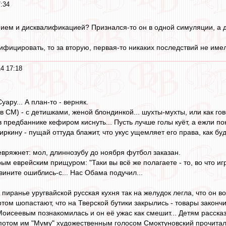
:34
нием и дисквалификацией? Признался-то он в одной симуляции, а 
ифицировать, то за вторую, первая-то никаких последствий не имел
4 17:18
ару... А план-то - верняк.
(в СМ) - с детишками, женой блондинкой... шухты-мухты, или как го
 предбаннике кефиром киснуть... Пусть лучше голы куёт, а ежли пок
иркину - пущай оттуда блажит, что укус ущемляет его права, как буд
евряжнет: мол, длиннозубу до ноября футбол заказан.
ым еврейским прищуром: "Таки вы всё же полагаете - то, во что и
звините ошиблись-с... Нас Обама подучил...
 пиранье уругвайской русская кухня так на желудок легла, что он 
ртом шопастают, что на Тверской бутики закрылись - товары закончи
Моисеевым познакомилась и он её ужас как смешит... Детям расска
потом им "Муму" художественным голосом Смоктуновский прочитал,