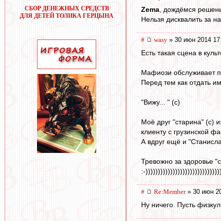
СБОР ДЕНЕЖНЫХ СРЕДСТВ
Zema
, дождёмся решени
ДЛЯ ДЕТЕЙ ТОЛИКА ГЕРЦЫНА
Нельзя дисквалить за н
#
wasy
» 30 июн 2014 17
Есть такая сцена в кул
Мафиози обслуживает по
Перед тем как отдать им
"Вижу... " (с)
Моё друг "старина" (с) 
клиенту с грузинской ф
А вдруг ещё и "Станисла
Тревожно за здоровье "ст
:-))))))))))))))))))))))))))))))
#
Re:Member
» 30 июн 2
Ну ничего. Пусть физку