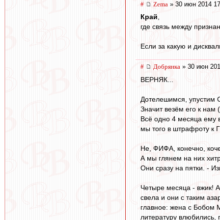
#
Zema
» 30 июн 2014 17
Край
,
где связь между призна
Если за какую и дисквал
#
Добрянка
» 30 июн 201
ВЕРНЯК...
Дотелешимся, упустим Су
Значит везём его к нам 
Всё одно 4 месяца ему в
мы того в штрафроту к Г
Не, ФИФА, конечно, коч
А мы глянем на них хитр
Они сразу на пятки. - И
Четыре месяца - вжик! А
свела и они с таким аза
главное: жена с Бобом 
литературу влюбились, 