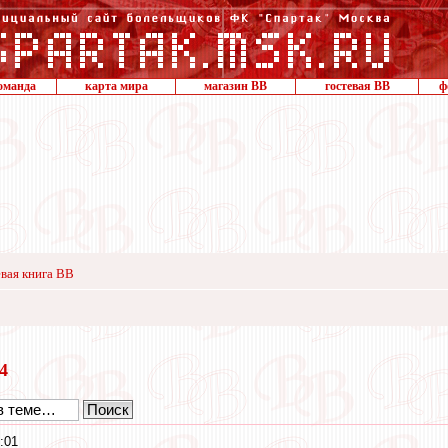
оманда
карта мира
магазин ВВ
гостевая ВВ
ф
вая книга ВВ
14
:01