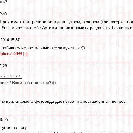
ать?
5:40
Практикует три тренировки в день: утром, вечером (тренажерка+по
бы в мыле, это тебе Артемка не интервьюхи раздавать. Глядишь и 
 2014 15:37
пробиваемые, остальные все замученные))
/photo/56899.jpg
5:28
н 2014 16:21
ники? Всем всё нравится?)))
з прилагаемого фоторяда даёт ответ на поставленный вопрос.
15:27
ступил на ногу