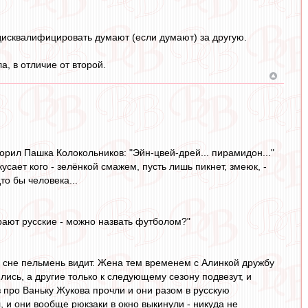
дисквалифицировать думают (если думают) за другую.
а, в отличие от второй.
ворил Пашка Колокольников: "Эйн-цвей-дрей... пирамидон..."
усает кого - зелёнкой смажем, пусть лишь пикнет, змеюк, -
то бы человека...
грают русские - можно назвать футболом?"
во сне пельмень видит. Жена тем временем с Алинкой дружбу
лись, а другие только к следующему сезону подвезут, и
з про Ваньку Жукова прочли и они разом в русскую
 и они вообще рюкзаки в окно выкинули - никуда не