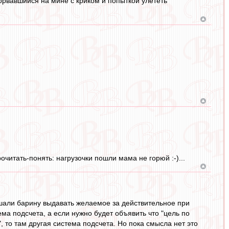
дорвавшийся на мине с криком и попыткой улететь
прочитать-понять: нагрузочки пошли мама не горюй :-)...
ешали барину выдавать желаемое за действительное при
ема подсчета, а если нужно будет объявить что "цель по
 то там другая система подсчета. Но пока смысла нет это