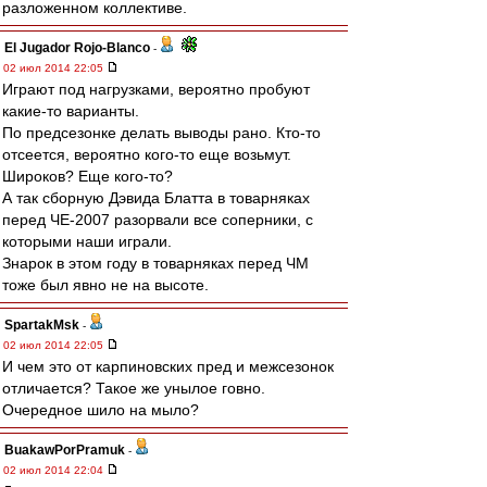
разложенном коллективе.
El Jugador Rojo-Blanco
-
02 июл 2014 22:05
Играют под нагрузками, вероятно пробуют
какие-то варианты.
По предсезонке делать выводы рано. Кто-то
отсеется, вероятно кого-то еще возьмут.
Широков? Еще кого-то?
А так сборную Дэвида Блатта в товарняках
перед ЧЕ-2007 разорвали все соперники, с
которыми наши играли.
Знарок в этом году в товарняках перед ЧМ
тоже был явно не на высоте.
SpartakMsk
-
02 июл 2014 22:05
И чем это от карпиновских пред и межсезонок
отличается? Такое же унылое говно.
Очередное шило на мыло?
BuakawPorPramuk
-
02 июл 2014 22:04