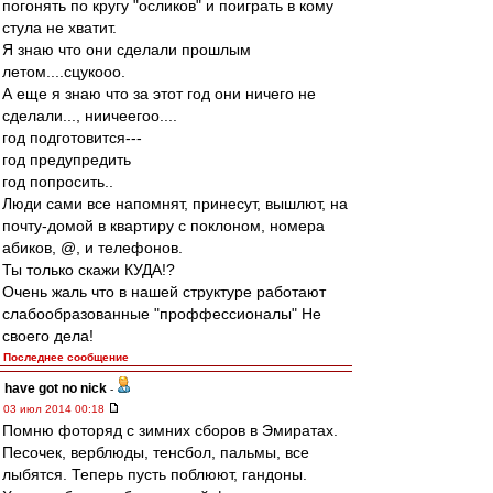
погонять по кругу "осликов" и поиграть в кому
стула не хватит.
Я знаю что они сделали прошлым
летом....сцукооо.
А еще я знаю что за этот год они ничего не
сделали..., ниичеегоо....
год подготовится---
год предупредить
год попросить..
Люди сами все напомнят, принесут, вышлют, на
почту-домой в квартиру с поклоном, номера
абиков, @, и телефонов.
Ты только скажи КУДА!?
Очень жаль что в нашей структуре работают
слабообразованные "проффессионалы" Не
своего дела!
Последнее сообщение
have got no nick
-
03 июл 2014 00:18
Помню фоторяд с зимних сборов в Эмиратах.
Песочек, верблюды, тенсбол, пальмы, все
лыбятся. Теперь пусть поблюют, гандоны.