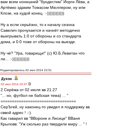
вам всем нонешней "бундестим" Йорги Лёва, а
Артёмко эдаким Томасом Мюллером, ну или
Клозе, на худой конец. :-))))))))))))
Ну а если серьёзно, то к началу сезона
Савелич прочухается и начнёт методично
выигрывать 1:0 от обороны и со стандарта
дома, и 0:0 тоже от обороны на выезде.
Ну чё? "Ура, товарищи!" (с) Ю.Б.Левитан что
ли... :-))))))))))))
Редактировалось 02 июл 2014 23:51
Духон
-
02 июл 2014 23:37
2 Серёжа от 02 июля вв 21:27
"... но, футбол не бабская тема) ... "
=================================
СерЪгей, ну наконец-то увидел я поддержку вв
сввой адрес ! :-).
Как гаварил вв "ВВороне и Лисице" ВВаня
Крыловв: "Уж сколько раз твердили миру ... " !