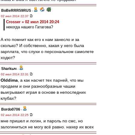
BoBeRRR59RUS
-
02 июл 2014 22:37
Crosser » 02 июл 2014 20:24
некогда нашего Гатагова?
А кто помнит как его к нам занесло и за
сколько? И собственно, какая у него была
зарплата, что слухи о персональном самолете
ходют?
Sharkыч
-
02 июл 2014 22:31
Olddima
, а как насчет тех парней, что мы
продаем и они разнообразные чашки
выигрывают играя в основе в непоследних
клубах?
Bordo0706
-
02 июл 2014 22:25
мне пришел и логин, и пароль по смс, но
залогиниться не могу всё равно. нахер их всех