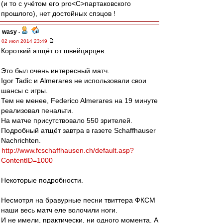
(и то с учётом его pro<C>партаковского
прошлого), нет достойных спэцов !
wasy
-
02 июл 2014 23:49
Короткий атщёт от швейцарцев.
Это был очень интересный матч.
Igor Tadic и Almerares не использовали свои
шансы с игры.
Тем не менее, Federico Almerares на 19 минуте
реализовал пенальти.
На матче присутствовало 550 зрителей.
Подробный атщёт завтра в газете Schaffhauser
Nachrichten.
http://www.fcschaffhausen.ch/default.asp?
ContentID=1000
Некоторые подробности.
Несмотря на бравурные песни твиттера ФКСМ
наши весь матч еле волочили ноги.
И не имели, практически, ни одного момента. А