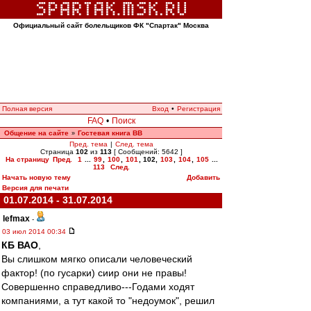
Официальный сайт болельщиков ФК "Спартак" Москва
Полная версия
Вход
•
Регистрация
FAQ
•
Поиск
Общение на сайте
Гостевая книга ВВ
»
Пред. тема
|
След. тема
Страница
102
из
113
[ Сообщений: 5642 ]
На страницу
Пред.
1
...
99
,
100
,
101
,
102
,
103
,
104
,
105
...
113
След.
Начать новую тему
Добавить
Версия для печати
01.07.2014 - 31.07.2014
lefmax
-
03 июл 2014 00:34
КБ ВАО
,
Вы слишком мягко описали человеческий
фактор! (по гусарки) сиир они не правы!
Совершенно справедливо---Годами ходят
компаниями, а тут какой то "недоумок", решил