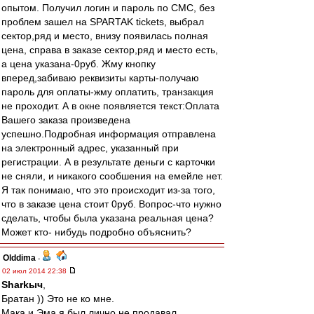
опытом. Получил логин и пароль по СМС, без
проблем зашел на SPARTAK tickets, выбрал
сектор,ряд и место, внизу появилась полная
цена, справа в заказе сектор,ряд и место есть,
а цена указана-0руб. Жму кнопку
вперед,забиваю реквизиты карты-получаю
пароль для оплаты-жму оплатить, транзакция
не проходит. А в окне появляется текст:Оплата
Вашего заказа произведена
успешно.Подробная информация отправлена
на электронный адрес, указанный при
регистрации. А в результате деньги с карточки
не сняли, и никакого сообшения на емейле нет.
Я так понимаю, что это происходит из-за того,
что в заказе цена стоит 0руб. Вопрос-что нужно
сделать, чтобы была указана реальная цена?
Может кто- нибудь подробно объяснить?
Olddima
-
02 июл 2014 22:38
Sharkыч
,
Братан )) Это не ко мне.
Мака и Эма я был лично не продавал