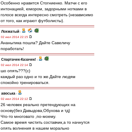
Особенно нравится Стогниенко. Матчи с его
интонацией, юмором, задорными нотками в
голосе всегда интересно смотреть (независимо
от того, как играют футболисты).
Лохматый
-
02 июл 2014 22:15
Ананытика пошла? Дайте Савеличу
поработать!
Спартачек-Казачек!
-
02 июл 2014 22:14
шо опять???(с)
каждый раз одно и то же.Дайте людям
спокойно тренироваться.
авоська
-
02 июл 2014 22:12
26 человек реально претендующих на
основу(без Давыдова,Обухова и тд)
Что-то многовато ,по-моему.
Самое время чистить составчик,а то начнутся
опять волнения в нашем морально