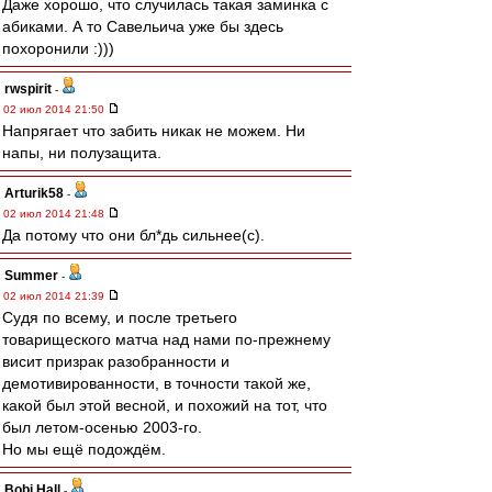
Даже хорошо, что случилась такая заминка с
абиками. А то Савельича уже бы здесь
похоронили :)))
rwspirit
-
02 июл 2014 21:50
Напрягает что забить никак не можем. Ни
напы, ни полузащита.
Arturik58
-
02 июл 2014 21:48
Да потому что они бл*дь сильнее(с).
Summer
-
02 июл 2014 21:39
Судя по всему, и после третьего
товарищеского матча над нами по-прежнему
висит призрак разобранности и
демотивированности, в точности такой же,
какой был этой весной, и похожий на тот, что
был летом-осенью 2003-го.
Но мы ещё подождём.
Bobi Hall
-