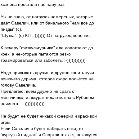
хозяева простили нас пару раз.
Уж не знаю, от нагрузок немереных, которые
даёт Савелич, или от банального "нам всё до
пизды" (с).
"Шутка". (с) КП :-))))))) От нагрузок, конечно.
К вечеру "физкультурники" еле доползают до
коек, а некоторые пытаются резко
травмироваться или заболеть. :-))))))))))))
Надо привыкать друзья, и дружно копить кучи
вонючего дерьма, которое скоро польётся на
голову Савелича.
Предлагаю: всем дружно не срать с
месячишко, и аккурат после матча с Рубином
начинать. :-)))))))))))))
Не будет, не будет никакой феерии и красивой
игры.
Если Савелич и будет набирать очки, то
"кургузый пиджак" и Спартак тех лет, покажутся