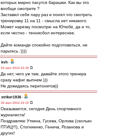
которых мирно пасутся барашки. Как вы это
вообще смотрите ?
Заставил себя пару раз и понял что смотреть
тренировку 11 на 11 - смысла нет никакого.
Может нарезку посмотрю на Ютюбе, да и то,
если честно - теннисбол интереснее.
Дайте команде спокойно подготовиться, не
парьтесь :))))
kvh
-
02 июл 2014 22:16
Да нет, чего уж там, давайте этого тренера
сразу нафиг выпнем.)))
Не дожидаясь перитонитов))
striker1936
-
02 июл 2014 22:15
Оказывается, сегодня День спортивного
журналиста!
Поздравляю Уткина, Гусева, Орлова (сколько
ПТИЦ!!!), Стогниенко, Генича, Розанова и
других!