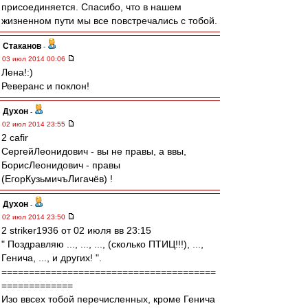
присоединяется. Спасибо, что в нашем
жизненном пути мы все повстречались с тобой.
Cтаканов
-
03 июл 2014 00:06
Лена!:)
Реверанс и поклон!
Духон
-
02 июл 2014 23:55
2 cafir
CергейЛеонидович - вы не правы, а ввы,
БорисЛеонидович - правы
(ЕгорКузьмичъЛигачёв) !
Духон
-
02 июл 2014 23:50
2 striker1936 от 02 июля вв 23:15
" Поздравляю ..., ..., ..., (сколько ПТИЦ!!!), ...,
Генича, ..., и других! ".
=======================================
=============
Изо ввсех тобой перечисленных, кроме Генича