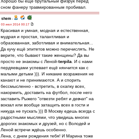
Хорошо бы еще брутальный физрук перед
сном фанеру травмированным пробивал.
shem
-
03 июл 2014 00:17
Красивая и умная, модная и естественная,
мудрая и простая, талантливая и
образованная, заботливая и внимательная...
Да кучу ещё эпитетов можно перечислять. Не
верите, что бывают такие женщины? Да вы
просто не знакомы с Леной-
terpila
. И с нами
пердяевцами успевает ещё нянчится как с
малыми детьми ))). И никакие возражения не
канают и не принимаются. А и спорить
бессмысленно - встретить, в охапку всех,
накормить, доставить на футбол, после него
заставить Рыжего "отвезти ребят и девчат" на
вокзал или вообще затащить всех в гости и
никуда не пускать ))) В Москву едешь всегда с
радостными мыслями, что увидишь многих
дорогих знакомых и друзей, но с Володей и
Леной встречи ждёшь особенно.
Лена, с днем рождения тебя! И Марина тоже