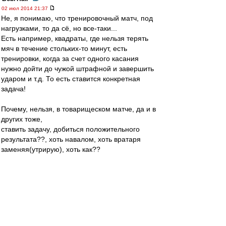
02 июл 2014 21:37
Не, я понимаю, что тренировочный матч, под
нагрузками, то да сё, но все-таки...
Есть например, квадраты, где нельзя терять
мяч в течение стольких-то минут, есть
тренировки, когда за счет одного касания
нужно дойти до чужой штрафной и завершить
ударом и т.д. То есть ставится конкретная
задача!
Почему, нельзя, в товарищеском матче, да и в
других тоже,
ставить задачу, добиться положительного
результата??, хоть навалом, хоть вратаря
заменяя(утрирую), хоть как??
А то получается, в тренировке, игроков
заставляют добиваться каких-то локальных
целей, а в тренировочном матче - нет,
проиграли и ладно... Непонятно
Eduard
-