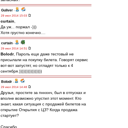
Guliver
-
29 июл 2014 15:03
curtain
,
Да уж... поржал -)))
Хотя грустно конечно....
curtain
-
29 июл 2014 14:51
Bolodr
, Пароль еще даже тестовый не
присылали на покупку билета. Говорят сервис
вот-вот запустят, но отладят только к 4
сентября.))))))))))))))))
Bolodr
-
29 июл 2014 14:48
Друзья, простите за пннхнч, был в отпусках и
вполне возможно упустил этот момент. Кто
знает, какая ситуация с продажей билетов на
открытие Открытия с ЦЗ? Когда продажа
стартует?
Спасибо