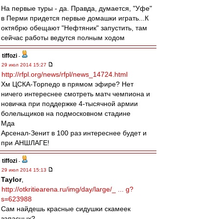
На первые туры - да. Правда, думается, "Уфе"
в Перми придется первые домашки играть...К
октябрю обещают "Нефтяник" запустить, там
сейчас работы ведутся полным ходом
tiffozi
-
29 июл 2014 15:27
http://rfpl.org/news/rfpl/news_14724.html
Хм ЦСКА-Торпедо в прямом эфире? Нет
ничего интереснее смотреть матч чемпиона и
новичка при поддержке 4-тысячной армии
болельщиков на подмосковном стадине
Мда
Арсенал-Зенит в 100 раз интереснее будет и
при АНШЛАГЕ!
tiffozi
-
29 июл 2014 15:13
Taylor
,
http://otkritiearena.ru/img/day/large/_ ... g?
s=623988
Сам найдешь красные сидушки скамеек
запасных?