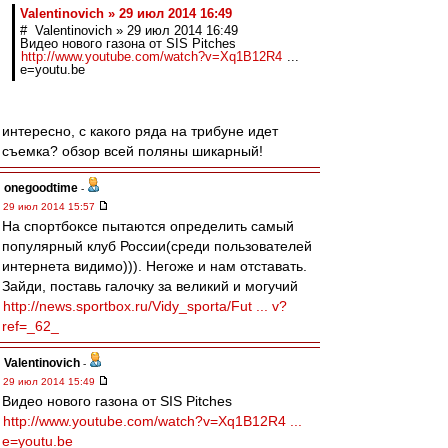
Valentinovich » 29 июл 2014 16:49
# Valentinovich » 29 июл 2014 16:49
Видео нового газона от SIS Pitches
http://www.youtube.com/watch?v=Xq1B12R4
...
e=youtu.be
интересно, с какого ряда на трибуне идет
съемка? обзор всей поляны шикарный!
onegoodtime
-
29 июл 2014 15:57
На спортбоксе пытаются определить самый
популярный клуб России(среди пользователей
интернета видимо))). Негоже и нам отставать.
Зайди, поставь галочку за великий и могучий
http://news.sportbox.ru/Vidy_sporta/Fut ... v?
ref=_62_
Valentinovich
-
29 июл 2014 15:49
Видео нового газона от SIS Pitches
http://www.youtube.com/watch?v=Xq1B12R4 ...
e=youtu.be