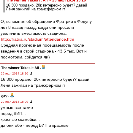
The winner Takes it All » 29 июл 2014 19:20
16 300 продано. 20к интересно будет? давай
Лёня зажигай на трансферном гг
О, вспомнил об обращении Фратрии к Федуну
лет 8 назад назад, когда они просили
увеличить вместимость стадиона.
http://fratria.ru/stadium/attendance.htm
Средняя прогнозная посещаемость после
введения в строй стадиона - 43,5 тыс. Вот и
посмотрим, сойдется ли)
The winner Takes it All
-
29 июл 2014 18:20
16 300 продано. 20к интересно будет? давай
Лёня зажигай на трансферном гг
gav
-
29 июл 2014 18:09
умные все такие
перед ВИП...
красные скамейки...
да они обе - перед ВИП и красные