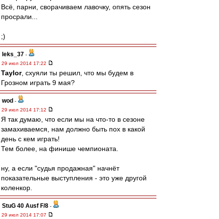
Всё, парни, сворачиваем лавочку, опять сезон
просрали...
;)
leks_37
-
29 июл 2014 17:22
Taylor
, схуяли ты решил, что мы будем в
Грозном играть 9 мая?
wod
-
29 июл 2014 17:12
Я так думаю, что если мы на что-то в сезоне
замахиваемся, нам должно быть пох в какой
день с кем играть!
Тем более, на финише чемпионата.
ну, а если "судья продажная" начнёт
показательные выступления - это уже другой
коленкор.
StuG 40 Ausf F/8
-
29 июл 2014 17:07