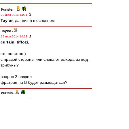
Funster
-
29 июл 2014 14:34
Taylor
, да, низ Б в основном
Taylor
-
29 июл 2014 14:23
curtain
,
tiffozi
,
это понятно:)
с правой стороны или слева от выхода из под
трибуны?
вопрос 2 назрел
фратрия на B будет размещаться?
curtain
-
29 июл 2014 14:04
Taylor
, со стороны вип-хуип
tiffozi
-
29 июл 2014 14:03
Taylor
,