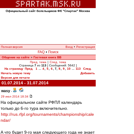
Официальный сайт болельщиков ФК "Спартак" Москва
Полная версия
Вход
•
Регистрация
FAQ
•
Поиск
Общение на сайте
Гостевая книга ВВ
»
Пред. тема
|
След. тема
Страница
7
из
113
[ Сообщений: 5642 ]
На страницу
Пред.
1
...
4
,
5
,
6
,
7
,
8
,
9
,
10
...
113
След.
Начать новую тему
Добавить
Версия для печати
01.07.2014 - 31.07.2014
wasy
-
29 июл 2014 18:34
На официальном сайте РФПЛ календарь
только до 6-го тура включительно.
http://rus.rfpl.org/tournaments/championship/cale
ndar/
А что будет 9-го мая следующего года не знает