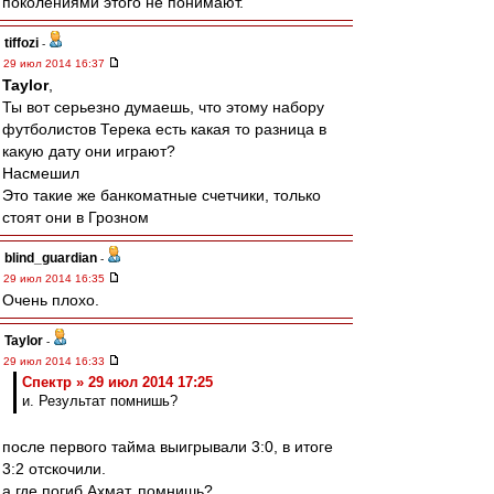
поколениями этого не понимают.
tiffozi
-
29 июл 2014 16:37
Taylor
,
Ты вот серьезно думаешь, что этому набору
футболистов Терека есть какая то разница в
какую дату они играют?
Насмешил
Это такие же банкоматные счетчики, только
стоят они в Грозном
blind_guardian
-
29 июл 2014 16:35
Очень плохо.
Taylor
-
29 июл 2014 16:33
Спектр » 29 июл 2014 17:25
и. Результат помнишь?
после первого тайма выигрывали 3:0, в итоге
3:2 отскочили.
а где погиб Ахмат, помнишь?