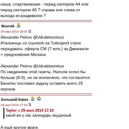
наша, спартаковская - перед сектором А4 или
перед сектором А5 ? справа или слева от
выхода из раздевалок ?
Жентяй
-
29 июл 2014 18:04
Alexander Petrov @Udraletsontour
Итальянцы со ссылкой на Tuttosport стали
передавать: оферта СМ (7 млн.) за Джемаили
> предложения Милана
Alexander Petrov @Udraletsontour
По сведениям этой газеты, Наполи хотел бы
больше (8-9), но не исключено, что согласится:
Бенитес поставил задачу оставить всего 25
игроков.
Большой Хорхе
-
29 июл 2014 17:32
Taylor » 29 июл 2014 17:19
какой же у нас календарь неудачный
А ещё кругом враги.