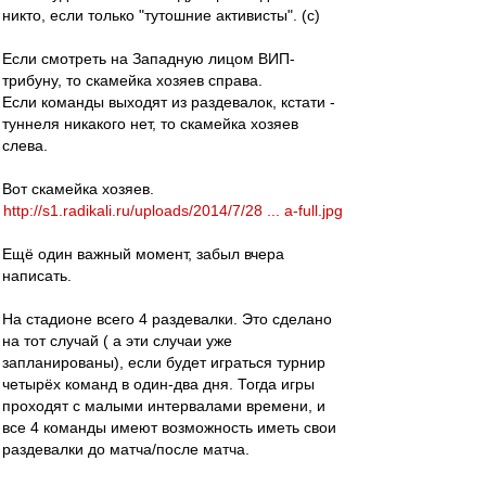
никто, если только "тутошние активисты". (с)
Если смотреть на Западную лицом ВИП-
трибуну, то скамейка хозяев справа.
Если команды выходят из раздевалок, кстати -
туннеля никакого нет, то скамейка хозяев
слева.
Вот скамейка хозяев.
http://s1.radikali.ru/uploads/2014/7/28 ... a-full.jpg
Ещё один важный момент, забыл вчера
написать.
На стадионе всего 4 раздевалки. Это сделано
на тот случай ( а эти случаи уже
запланированы), если будет играться турнир
четырёх команд в один-два дня. Тогда игры
проходят с малыми интервалами времени, и
все 4 команды имеют возможность иметь свои
раздевалки до матча/после матча.