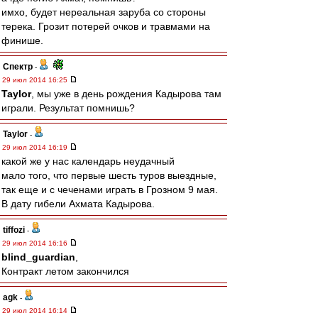
имхо, будет нереальная заруба со стороны
терека. Грозит потерей очков и травмами на
финише.
Спектр
-
29 июл 2014 16:25
Taylor
, мы уже в день рождения Кадырова там
играли. Результат помнишь?
Taylor
-
29 июл 2014 16:19
какой же у нас календарь неудачный
мало того, что первые шесть туров выездные,
так еще и с чеченами играть в Грозном 9 мая.
В дату гибели Ахмата Кадырова.
tiffozi
-
29 июл 2014 16:16
blind_guardian
,
Контракт летом закончился
agk
-
29 июл 2014 16:14