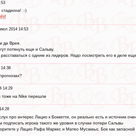
:53
стадиона! :-)
alid
 июл 2014 14:53
и де Врея.
гут потянуть еще и Сальву.
 расставаться с одним из лидеров. Надо посмотреть его в деле еще
 14:38
 прогнозах?
4 14:29
я тоже на Nike перешли
14:28
лух про интерес Лацио к Боккетти, он реально есть и источник оче
 подписать игрока такого же уровня в случае потери Сальвы
риоритете у Лацио Рафа Маркес и Матео Мусаккьо, Бок как запасной