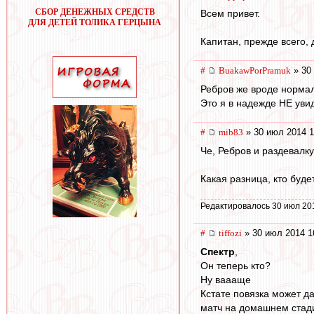
СБОР ДЕНЕЖНЫХ СРЕДСТВ
Всем привет.
ДЛЯ ДЕТЕЙ ТОЛИКА ГЕРЦЫНА
Капитан, прежде всего, 
#
BuakawPorPramuk
» 30
Ребров же вроде норма
Это я в надежде НЕ уви
#
mib83
» 30 июл 2014 1
Че, Ребров и раздевалку
Какая разница, кто буд
Редактировалось 30 июл 20
#
tiffozi
» 30 июл 2014 1
Спектр
,
Он теперь кто?
Ну ваааще
Кстате повязка может д
матч на домашнем стад