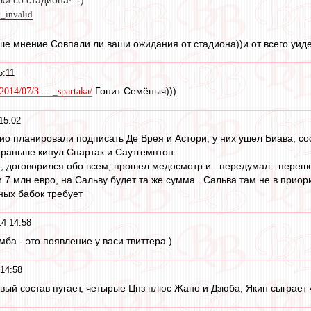
 со стадиона! :-)
y_invalid
е мнение.Совпали ли ваши ожидания от стадиона))и от всего уид
5:11
Гонит Семёныч)))
/2014/07/3 ... _spartaka/
15:02
цио планировали подписать Де Врея и Астори, у них ушел Биава, с
к раньше кинул Спартак и Саутгемптон
 договорился обо всем, прошел медосмотр и...передумал...перешел 
7 млн евро, на Сальву будет та же сумма.. Сальва там не в приори
ных бабок требует
4 14:58
мба - это появление у васи твиттера )
14:58
ый состав пугает, четырые Цпз плюс Жано и Дзюба, Якин сыграет 