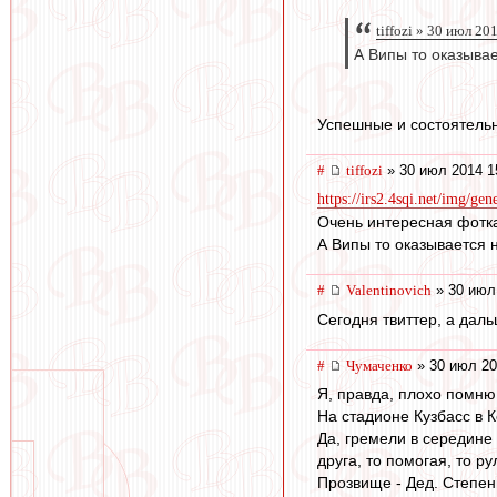
tiffozi » 30 июл 20
А Випы то оказыва
Успешные и состоятельны
#
tiffozi
» 30 июл 2014 1
https://irs2.4sqi.net/img/gen
Очень интересная фотк
А Випы то оказывается 
#
Valentinovich
» 30 июл
Сегодня твиттер, а дал
#
Чумаченко
» 30 июл 20
Я, правда, плохо помню
На стадионе Кузбасс в 
Да, гремели в середине 
друга, то помогая, то р
Прозвище - Дед. Степен