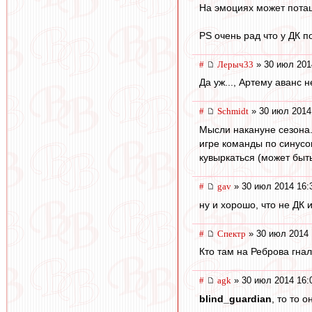
На эмоциях может потащ
PS очень рад что у ДК п
#
Лерыч33
» 30 июл 201
Да уж..., Артему аванс 
#
Schmidt
» 30 июл 2014
Мысли накануне сезона.
игре команды по синусои
кувыркаться (может быть
#
gav
» 30 июл 2014 16:
ну и хорошо, что не ДК 
#
Спектр
» 30 июл 2014 
Кто там на Реброва гнал
#
agk
» 30 июл 2014 16:
blind_guardian
, то то 