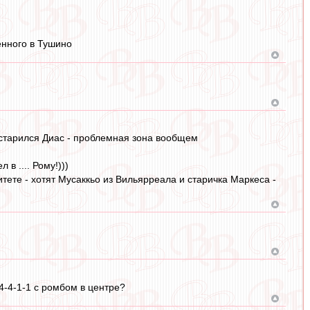
енного в Тушино
остарился Диас - проблемная зона вообщем
в .... Рому!)))
тете - хотят Мусаккьо из Вильярреала и старичка Маркеса -
4-4-1-1 с ромбом в центре?