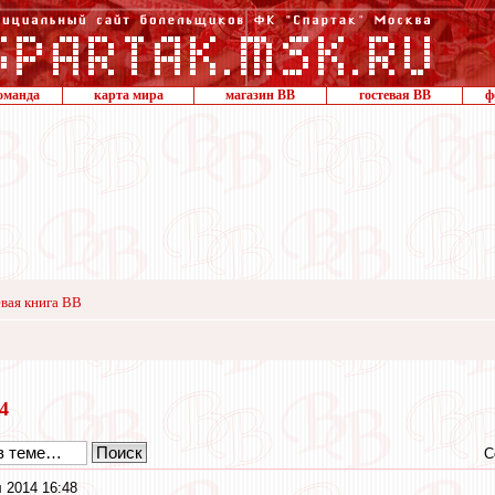
оманда
карта мира
магазин ВВ
гостевая ВВ
ф
вая книга ВВ
14
С
 2014 16:48