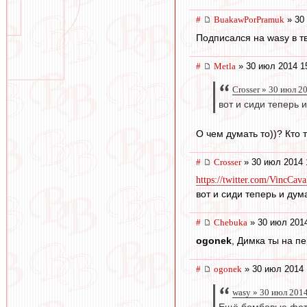
#
BuakawPorPramuk
» 30
Подписался на wasy в тв
#
Metla
» 30 июл 2014 1
Crosser » 30 июл 2
вот и сиди теперь 
О чем думать то))? Кто 
#
Crosser
» 30 июл 2014 
https://twitter.com/VincCava
вот и сиди теперь и дум
#
Chebuka
» 30 июл 2014
ogonek
, Димка ты на п
#
ogonek
» 30 июл 2014 
wasy » 30 июл 201