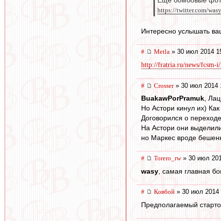
Ещё бомбовые фотки
https://twitter.com/was
Интересно услышать ваш
#
Metla
» 30 июл 2014 1
http://fratria.ru/news/fcsm-i
#
Crosser
» 30 июл 2014 
BuakawPorPramuk
, Ла
Но Астори кинул их) Ка
Договорился о переходе,
На Астори они выделили 
но Маркес вроде бешен
#
Torero_rw
» 30 июл 201
wasy
, самая главная бо
#
Ковбой
» 30 июл 2014 
Предполагаемый стартов