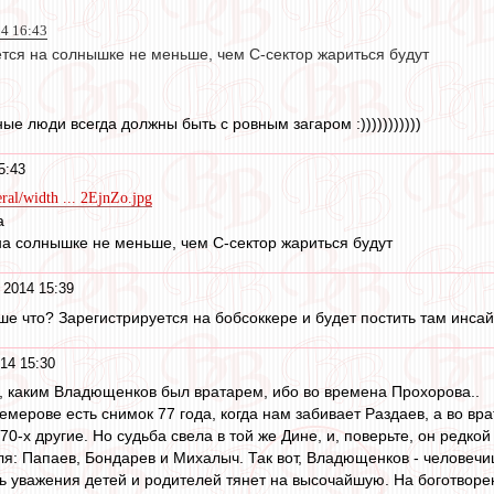
14 16:43
ется на солнышке не меньше, чем С-сектор жариться будут
е люди всегда должны быть с ровным загаром :)))))))))))
5:43
eral/width ... 2EjnZo.jpg
а
на солнышке не меньше, чем С-сектор жариться будут
 2014 15:39
ьше что? Зарегистрируется на бобсоккере и будет постить там инса
14 15:30
, каким Владющенков был вратарем, ибо во времена Прохорова..
Кемерове есть снимок 77 года, когда нам забивает Раздаев, а во в
70-х другие. Но судьба свела в той же Дине, и, поверьте, он редко
уля: Папаев, Бондарев и Михалыч. Так вот, Владющенков - человеч
ь уважения детей и родителей тянет на высочайшую. На боготворе