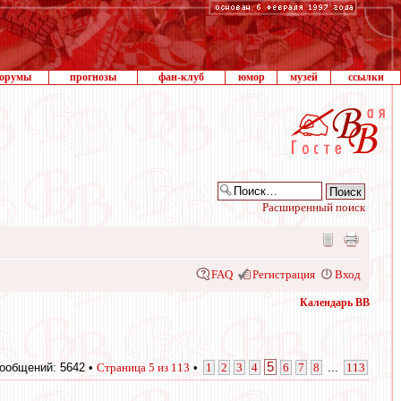
орумы
прогнозы
фан-клуб
юмор
музей
ссылки
Расширенный поиск
FAQ
Регистрация
Вход
Календарь ВВ
5
ообщений: 5642 •
Страница
5
из
113
•
1
2
3
4
6
7
8
...
113