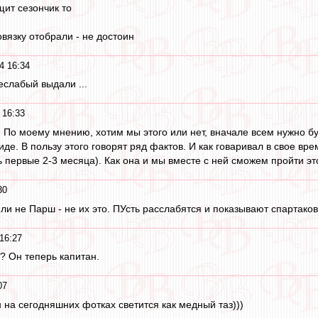
ит сезончик то
овязку отобрали - не достоин
4 16:34
неслабый выдали ...
 16:33
 По моему мнению, хотим мы этого или нет, вначале всем нужно бу
де. В пользу этого говорят ряд фактов. И как говаривал в свое вр
 первые 2-3 месяца). Как она и мы вместе с ней сможем пройти это
30
или не Парш - не их это. ПУсть расслабятся и показывают спартако
16:27
? Он теперь капитан.
07
он на сегодняшних фотках светится как медный таз)))