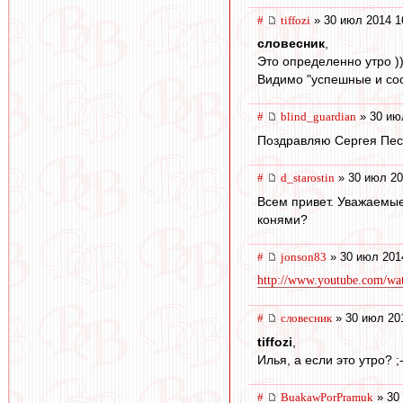
#
tiffozi
» 30 июл 2014 1
словесник
,
Это определенно утро )
Видимо "успешные и сос
#
blind_guardian
» 30 ию
Поздравляю Сергея Песь
#
d_starostin
» 30 июл 20
Всем привет. Уважаемые
конями?
#
jonson83
» 30 июл 201
http://www.youtube.com/w
#
словесник
» 30 июл 20
tiffozi
,
Илья, а если это утро? ;-
#
BuakawPorPramuk
» 30