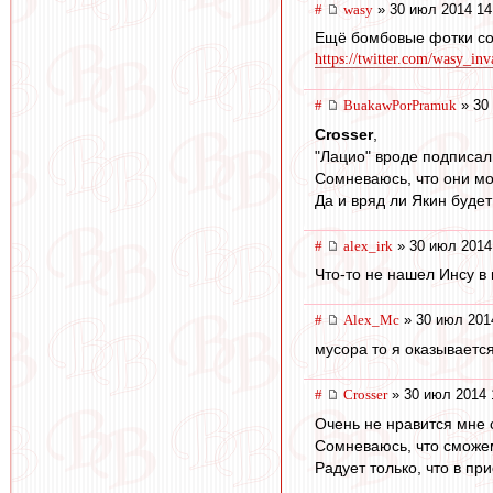
#
wasy
» 30 июл 2014 14
Ещё бомбовые фотки со 
https://twitter.com/wasy_inv
#
BuakawPorPramuk
» 30
Crosser
,
"Лацио" вроде подписал
Сомневаюсь, что они мо
Да и вряд ли Якин будет
#
alex_irk
» 30 июл 2014
Что-то не нашел Инсу в
#
Alex_Mc
» 30 июл 201
мусора то я оказываетс
#
Crosser
» 30 июл 2014 
Очень не нравится мне с
Сомневаюсь, что сможем
Радует только, что в п