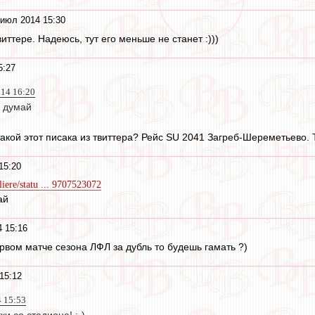
 июл 2014 15:30
иттере. Надеюсь, тут его меньше не станет :)))
5:27
014 16:20
и думай
такой этот писака из твиттера? Рейс SU 2041 Загреб-Шереметьево. 
15:20
liere/statu ... 9707523072
ай
 15:16
ервом матче сезона ЛФЛ за дубль то будешь гамать ?)
15:12
4 15:53