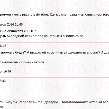
должен уметь играть в футбол. Как можно назначить капитаном того
 июл 2014 16:46
льно общается с ОПГ?
деть очередной сериал про конфликты в коллективе.
6:45
 держать будет? А пиздюлей кому-нить за халатность вломит? А для
ет вымпелами обмениваться...
14 16:46
6:36
ать импульс Реброву в игре. Доверие + Капитаааааан!!! который 
ио