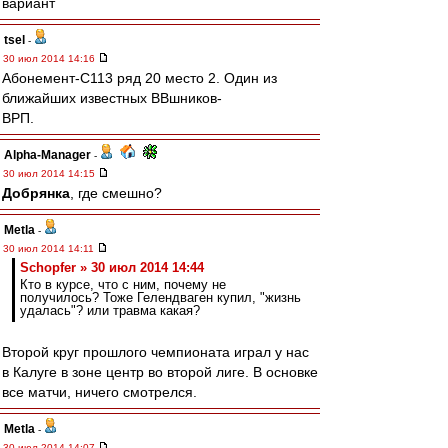
вариант
tsel
-
30 июл 2014 14:16
Абонемент-С113 ряд 20 место 2. Один из
ближайших известных ВВшников-
ВРП.
Alpha-Manager
-
30 июл 2014 14:15
Добрянка
, где смешно?
Metla
-
30 июл 2014 14:11
Schopfer » 30 июл 2014 14:44
Кто в курсе, что с ним, почему не
получилось? Тоже Гелендваген купил, "жизнь
удалась"? или травма какая?
Второй круг прошлого чемпионата играл у нас
в Калуге в зоне центр во второй лиге. В основке
все матчи, ничего смотрелся.
Metla
-
30 июл 2014 14:07