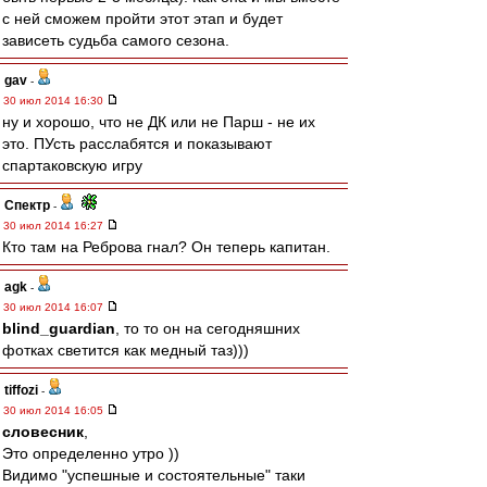
с ней сможем пройти этот этап и будет
зависеть судьба самого сезона.
gav
-
30 июл 2014 16:30
ну и хорошо, что не ДК или не Парш - не их
это. ПУсть расслабятся и показывают
спартаковскую игру
Спектр
-
30 июл 2014 16:27
Кто там на Реброва гнал? Он теперь капитан.
agk
-
30 июл 2014 16:07
blind_guardian
, то то он на сегодняшних
фотках светится как медный таз)))
tiffozi
-
30 июл 2014 16:05
словесник
,
Это определенно утро ))
Видимо "успешные и состоятельные" таки