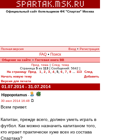
Официальный сайт болельщиков ФК "Спартак" Москва
Полная версия
Вход
•
Регистрация
FAQ
•
Поиск
Общение на сайте
Гостевая книга ВВ
»
Пред. тема
|
След. тема
Страница
5
из
113
[ Сообщений: 5642 ]
На страницу
Пред.
1
,
2
,
3
,
4
,
5
,
6
,
7
,
8
...
113
След.
Начать новую тему
Добавить
Версия для печати
01.07.2014 - 31.07.2014
Hippopotamus
-
30 июл 2014 16:48
Всем привет.
Капитан, прежде всего, должен уметь играть в
футбол. Как можно назначить капитаном того,
кто играет практически хуже всех из состава
Спартака?