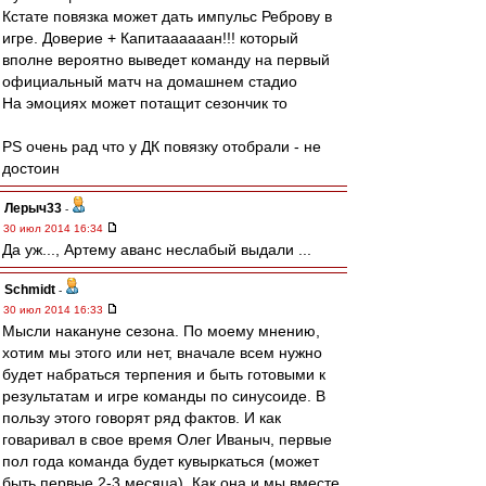
Кстате повязка может дать импульс Реброву в
игре. Доверие + Капитаааааан!!! который
вполне вероятно выведет команду на первый
официальный матч на домашнем стадио
На эмоциях может потащит сезончик то
PS очень рад что у ДК повязку отобрали - не
достоин
Лерыч33
-
30 июл 2014 16:34
Да уж..., Артему аванс неслабый выдали ...
Schmidt
-
30 июл 2014 16:33
Мысли накануне сезона. По моему мнению,
хотим мы этого или нет, вначале всем нужно
будет набраться терпения и быть готовыми к
результатам и игре команды по синусоиде. В
пользу этого говорят ряд фактов. И как
говаривал в свое время Олег Иваныч, первые
пол года команда будет кувыркаться (может
быть первые 2-3 месяца). Как она и мы вместе