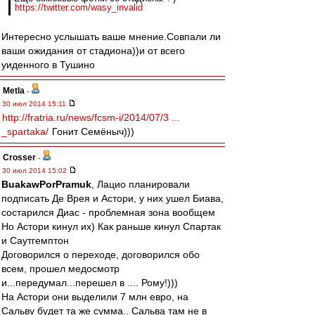
https://twitter.com/wasy_invalid
Интересно услышать ваше мнение.Совпали ли
ваши ожидания от стадиона))и от всего
уиденного в Тушино
Metla
-
30 июл 2014 15:11
http://fratria.ru/news/fcsm-i/2014/07/3 ...
_spartaka/
Гонит Семёныч)))
Crosser
-
30 июл 2014 15:02
BuakawPorPramuk
, Лацио планировали
подписать Де Врея и Астори, у них ушел Биава,
состарился Диас - проблемная зона вообщем
Но Астори кинул их) Как раньше кинул Спартак
и Саутгемптон
Договорился о переходе, договорился обо
всем, прошел медосмотр
и...передумал...перешел в .... Рому!)))
На Астори они выделили 7 млн евро, на
Сальву будет та же сумма.. Сальва там не в