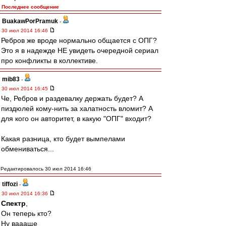
Последнее сообщение
BuakawPorPramuk
-
30 июл 2014 16:46
Ребров же вроде нормально общается с ОПГ?
Это я в надежде НЕ увидеть очередной сериал
про конфликты в коллективе.
mib83
-
30 июл 2014 16:45
Че, Ребров и раздевалку держать будет? А
пиздюлей кому-нить за халатность вломит? А
для кого он авторитет, в какую "ОПГ" входит?
Какая разница, кто будет вымпелами
обмениваться...
Редактировалось 30 июл 2014 16:46
tiffozi
-
30 июл 2014 16:36
Спектр
,
Он теперь кто?
Ну ваааще