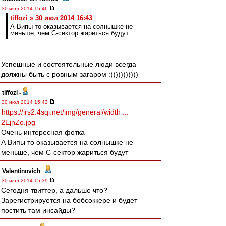
30 июл 2014 15:46
tiffozi » 30 июл 2014 16:43
А Випы то оказывается на солнышке не
меньше, чем С-сектор жариться будут
Успешные и состоятельные люди всегда
должны быть с ровным загаром :)))))))))))
tiffozi
-
30 июл 2014 15:43
https://irs2.4sqi.net/img/general/width ...
2EjnZo.jpg
Очень интересная фотка
А Випы то оказывается на солнышке не
меньше, чем С-сектор жариться будут
Valentinovich
-
30 июл 2014 15:39
Сегодня твиттер, а дальше что?
Зарегистрируется на бобсоккере и будет
постить там инсайды?