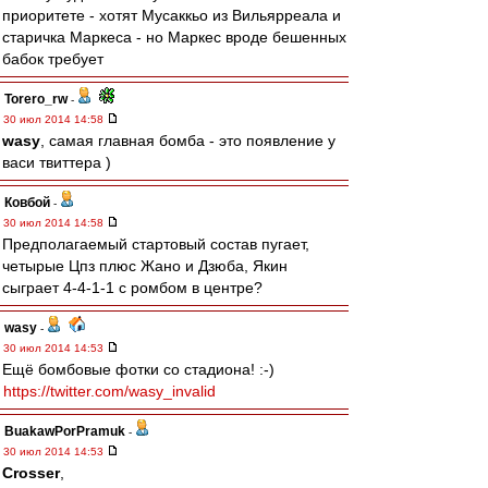
приоритете - хотят Мусаккьо из Вильярреала и
старичка Маркеса - но Маркес вроде бешенных
бабок требует
Torero_rw
-
30 июл 2014 14:58
wasy
, самая главная бомба - это появление у
васи твиттера )
Ковбой
-
30 июл 2014 14:58
Предполагаемый стартовый состав пугает,
четырые Цпз плюс Жано и Дзюба, Якин
сыграет 4-4-1-1 с ромбом в центре?
wasy
-
30 июл 2014 14:53
Ещё бомбовые фотки со стадиона! :-)
https://twitter.com/wasy_invalid
BuakawPorPramuk
-
30 июл 2014 14:53
Crosser
,