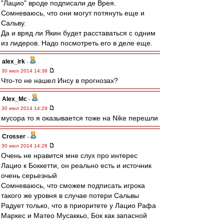
"Лацио" вроде подписали де Врея.
Сомневаюсь, что они могут потянуть еще и
Сальву.
Да и вряд ли Якин будет расставаться с одним
из лидеров. Надо посмотреть его в деле еще.
alex_irk
-
30 июл 2014 14:38
Что-то не нашел Инсу в прогнозах?
Alex_Mc
-
30 июл 2014 14:29
мусора то я оказывается тоже на Nike перешли
Crosser
-
30 июл 2014 14:28
Очень не нравится мне слух про интерес
Лацио к Боккетти, он реально есть и источник
очень серьезный
Сомневаюсь, что сможем подписать игрока
такого же уровня в случае потери Сальвы
Радует только, что в приоритете у Лацио Рафа
Маркес и Матео Мусаккьо, Бок как запасной