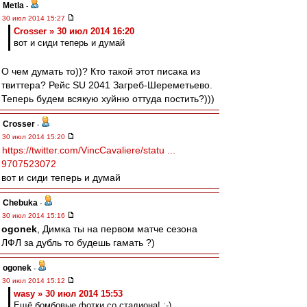
Metla
-
30 июл 2014 15:27
Crosser » 30 июл 2014 16:20
вот и сиди теперь и думай
О чем думать то))? Кто такой этот писака из
твиттера? Рейс SU 2041 Загреб-Шереметьево.
Теперь будем всякую хуйню оттуда постить?)))
Crosser
-
30 июл 2014 15:20
https://twitter.com/VincCavaliere/statu ...
9707523072
вот и сиди теперь и думай
Chebuka
-
30 июл 2014 15:16
ogonek
, Димка ты на первом матче сезона
ЛФЛ за дубль то будешь гамать ?)
ogonek
-
30 июл 2014 15:12
wasy » 30 июл 2014 15:53
Ещё бомбовые фотки со стадиона! :-)