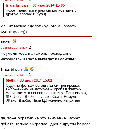
h_darbinyan » 30 июл 2014 15:05
может, действительно сыгрались друг с
другом Карлос и Хуан)
Из них можно сделать одного и назвать
Хуанкарлос)))
tiffozi
-
30 июл 2014 14:07
Неужели коса на камень неожиданно
наткнулась и Рафа выпадет из основы?
h_darbinyan
-
30 июл 2014 14:05
Metla » 30 июл 2014 15:01
Судя по фоткам сегодняшней тренировке,
выложенным на доткоме - игроки в желтых
манишках это основа на пятницу: Паршивлюк,
ЖК, Инса, ДК,Че,Глушак, Коста, Ромуло
,Жано, Дзюба. Пара ЦЗ конечно напрягает.
да, тоже обратил на это внимание. может,
действительно сыгрались друг с другом Карлос