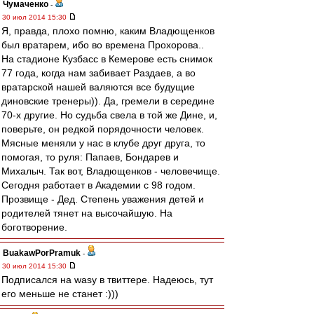
Чумаченко
-
30 июл 2014 15:30
Я, правда, плохо помню, каким Владющенков
был вратарем, ибо во времена Прохорова..
На стадионе Кузбасс в Кемерове есть снимок
77 года, когда нам забивает Раздаев, а во
вратарской нашей валяются все будущие
диновские тренеры)). Да, гремели в середине
70-х другие. Но судьба свела в той же Дине, и,
поверьте, он редкой порядочности человек.
Мясные меняли у нас в клубе друг друга, то
помогая, то руля: Папаев, Бондарев и
Михалыч. Так вот, Владющенков - человечище.
Сегодня работает в Академии с 98 годом.
Прозвище - Дед. Степень уважения детей и
родителей тянет на высочайшую. На
боготворение.
BuakawPorPramuk
-
30 июл 2014 15:30
Подписался на wasy в твиттере. Надеюсь, тут
его меньше не станет :)))