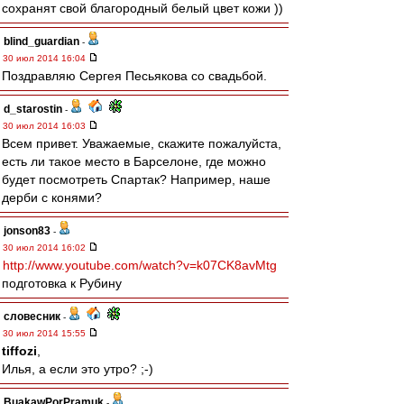
сохранят свой благородный белый цвет кожи ))
blind_guardian
-
30 июл 2014 16:04
Поздравляю Сергея Песьякова со свадьбой.
d_starostin
-
30 июл 2014 16:03
Всем привет. Уважаемые, скажите пожалуйста,
есть ли такое место в Барселоне, где можно
будет посмотреть Спартак? Например, наше
дерби с конями?
jonson83
-
30 июл 2014 16:02
http://www.youtube.com/watch?v=k07CK8avMtg
подготовка к Рубину
словесник
-
30 июл 2014 15:55
tiffozi
,
Илья, а если это утро? ;-)
BuakawPorPramuk
-