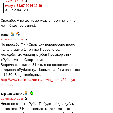
31 июл 2014 11:25
wasy » 31.07.2014 12:19
31.07.2014 12:19
Спасибо. А на доткоме можно прочитать, что
матч будет сегодня:).
wasy
-
31 июл 2014 11:19
По просьбе ФК «Спартак» перенесено время
начала матча 1-го тура Первенства
молодёжных команд клубов Премьер-лиги
«Рубин-м» – «Спартак-м».
Встреча состоится 31 июля на основном поле
стадиона «Рубин» (ул. Копылова, 2) и начнётся
в 14.30. Вход свободный.
http://www.rubin-kazan.ru/news_items/24 ... ya-
matcha/
Rip van Winkle
-
31 июл 2014 11:18
Никто не знает - РубинТв будет сёдни дубль
показывать? И во сколько, кстати, матч-то