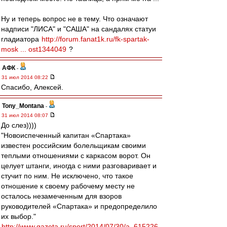
Ну и теперь вопрос не в тему. Что означают
надписи "ЛИСА" и "САША" на сандалях статуи
гладиатора
http://forum.fanat1k.ru/fk-spartak-
mosk ... ost1344049
?
АФК
-
31 июл 2014 08:22
Спасибо, Алексей.
Tony_Montana
-
31 июл 2014 08:07
До слез))))
"Новоиспеченный капитан «Спартака»
известен российским болельщикам своими
теплыми отношениями с каркасом ворот. Он
целует штанги, иногда с ними разговаривает и
стучит по ним. Не исключено, что такое
отношение к своему рабочему месту не
осталось незамеченным для взоров
руководителей «Спартака» и предопределило
их выбор."
http://www.gazeta.ru/sport/2014/07/30/a_615226