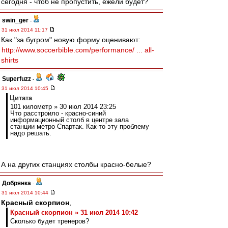
сегодня - чтоб не пропустить, ежели будет?
swin_ger
-
31 июл 2014 11:17
Как "за бугром" новую форму оценивают:
http://www.soccerbible.com/performance/ ... all-
shirts
Superfuzz
-
31 июл 2014 10:45
Цитата
101 километр » 30 июл 2014 23:25
Что расстроило - красно-синий
информационный столб в центре зала
станции метро Спартак. Как-то эту проблему
надо решать.
А на других станциях столбы красно-белые?
Добрянка
-
31 июл 2014 10:44
Красный скорпион
,
Красный скорпион » 31 июл 2014 10:42
Сколько будет тренеров?