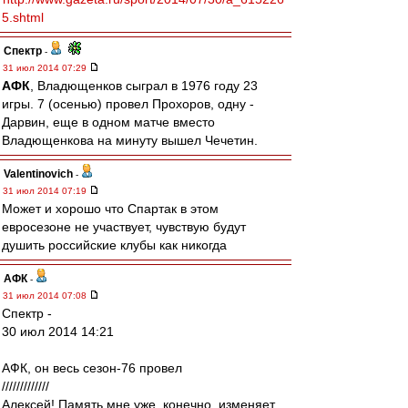
5.shtml
Спектр
-
31 июл 2014 07:29
АФК
, Владющенков сыграл в 1976 году 23
игры. 7 (осенью) провел Прохоров, одну -
Дарвин, еще в одном матче вместо
Владющенкова на минуту вышел Чечетин.
Valentinovich
-
31 июл 2014 07:19
Может и хорошо что Спартак в этом
евросезоне не участвует, чувствую будут
душить российские клубы как никогда
АФК
-
31 июл 2014 07:08
Спектр -
30 июл 2014 14:21
АФК, он весь сезон-76 провел
/////////////
Алексей! Память мне уже, конечно, изменяет,