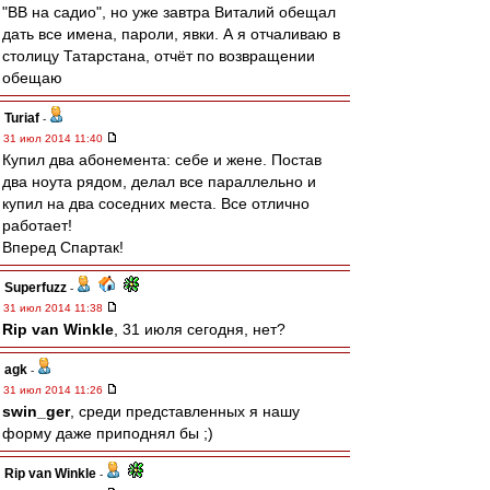
"ВВ на садио", но уже завтра Виталий обещал
дать все имена, пароли, явки. А я отчаливаю в
столицу Татарстана, отчёт по возвращении
обещаю
Turiaf
-
31 июл 2014 11:40
Купил два абонемента: себе и жене. Постав
два ноута рядом, делал все параллельно и
купил на два соседних места. Все отлично
работает!
Вперед Спартак!
Superfuzz
-
31 июл 2014 11:38
Rip van Winkle
, 31 июля сегодня, нет?
agk
-
31 июл 2014 11:26
swin_ger
, среди представленных я нашу
форму даже приподнял бы ;)
Rip van Winkle
-