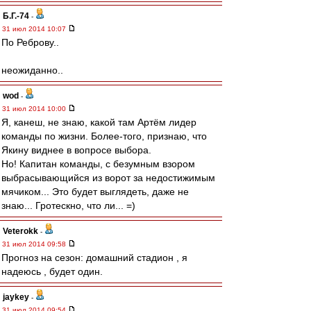
Б.Г.-74
-
31 июл 2014 10:07
По Реброву..
неожиданно..
wod
-
31 июл 2014 10:00
Я, канеш, не знаю, какой там Артём лидер
команды по жизни. Более-того, признаю, что
Якину виднее в вопросе выбора.
Но! Капитан команды, с безумным взором
выбрасывающийся из ворот за недостижимым
мячиком... Это будет выглядеть, даже не
знаю... Гротескно, что ли... =)
Veterokk
-
31 июл 2014 09:58
Прогноз на сезон: домашний стадион , я
надеюсь , будет один.
jaykey
-
31 июл 2014 09:54