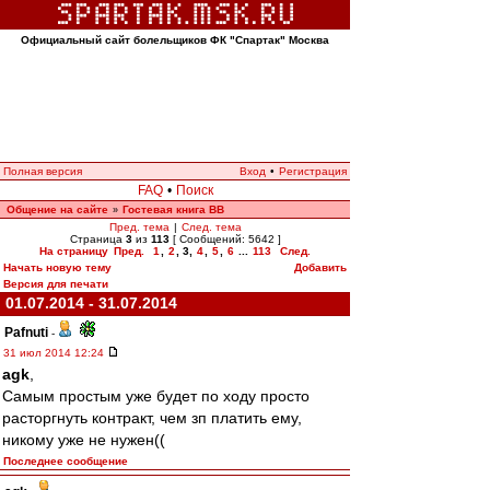
Официальный сайт болельщиков ФК "Спартак" Москва
Полная версия
Вход
•
Регистрация
FAQ
•
Поиск
Общение на сайте
Гостевая книга ВВ
»
Пред. тема
|
След. тема
Страница
3
из
113
[ Сообщений: 5642 ]
На страницу
Пред.
1
,
2
,
3
,
4
,
5
,
6
...
113
След.
Начать новую тему
Добавить
Версия для печати
01.07.2014 - 31.07.2014
Pafnuti
-
31 июл 2014 12:24
agk
,
Самым простым уже будет по ходу просто
расторгнуть контракт, чем зп платить ему,
никому уже не нужен((
Последнее сообщение