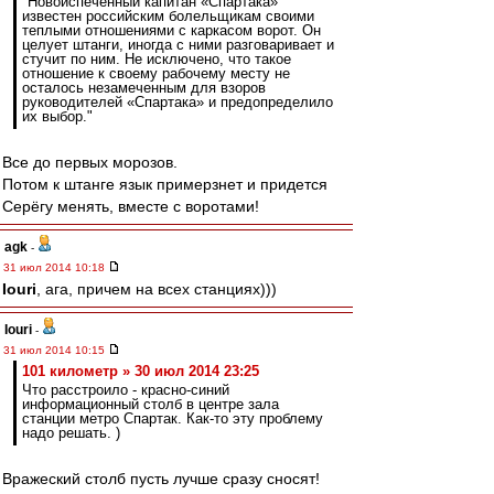
"Новоиспеченный капитан «Спартака»
известен российским болельщикам своими
теплыми отношениями с каркасом ворот. Он
целует штанги, иногда с ними разговаривает и
стучит по ним. Не исключено, что такое
отношение к своему рабочему месту не
осталось незамеченным для взоров
руководителей «Спартака» и предопределило
их выбор."
Все до первых морозов.
Потом к штанге язык примерзнет и придется
Серёгу менять, вместе с воротами!
agk
-
31 июл 2014 10:18
Iouri
, ага, причем на всех станциях)))
Iouri
-
31 июл 2014 10:15
101 километр » 30 июл 2014 23:25
Что расстроило - красно-синий
информационный столб в центре зала
станции метро Спартак. Как-то эту проблему
надо решать. )
Вражеский столб пусть лучше сразу сносят!