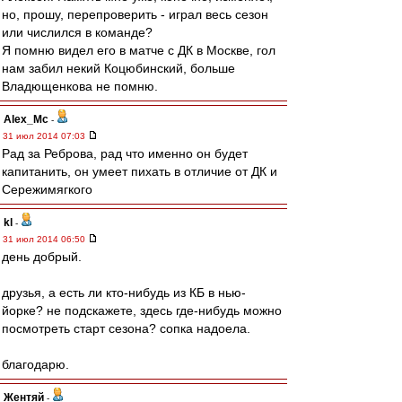
но, прошу, перепроверить - играл весь сезон
или числился в команде?
Я помню видел его в матче с ДК в Москве, гол
нам забил некий Коцюбинский, больше
Владющенкова не помню.
Alex_Mc
-
31 июл 2014 07:03
Рад за Реброва, рад что именно он будет
капитанить, он умеет пихать в отличие от ДК и
Сережимягкого
kl
-
31 июл 2014 06:50
день добрый.
друзья, а есть ли кто-нибудь из КБ в нью-
йорке? не подскажете, здесь где-нибудь можно
посмотреть старт сезона? сопка надоела.
благодарю.
Жентяй
-