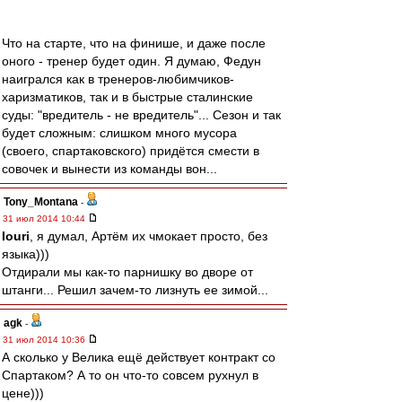
Что на старте, что на финише, и даже после
оного - тренер будет один. Я думаю, Федун
наигрался как в тренеров-любимчиков-
харизматиков, так и в быстрые сталинские
суды: "вредитель - не вредитель"... Сезон и так
будет сложным: слишком много мусора
(своего, спартаковского) придётся смести в
совочек и вынести из команды вон...
Tony_Montana
-
31 июл 2014 10:44
Iouri
, я думал, Артём их чмокает просто, без
языка)))
Отдирали мы как-то парнишку во дворе от
штанги... Решил зачем-то лизнуть ее зимой...
agk
-
31 июл 2014 10:36
А сколько у Велика ещё действует контракт со
Спартаком? А то он что-то совсем рухнул в
цене)))