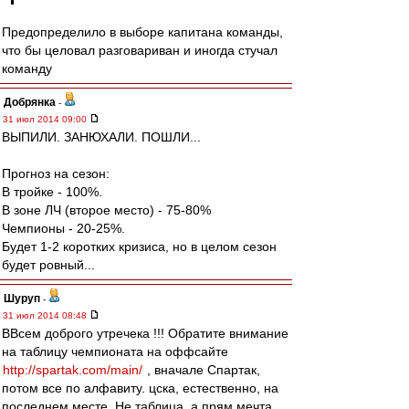
Предопределило в выборе капитана команды,
что бы целовал разговариван и иногда стучал
команду
Добрянка
-
31 июл 2014 09:00
ВЫПИЛИ. ЗАНЮХАЛИ. ПОШЛИ...
Прогноз на сезон:
В тройке - 100%.
В зоне ЛЧ (второе место) - 75-80%
Чемпионы - 20-25%.
Будет 1-2 коротких кризиса, но в целом сезон
будет ровный...
Шуруп
-
31 июл 2014 08:48
ВВсем доброго утречека !!! Обратите внимание
на таблицу чемпионата на оффсайте
http://spartak.com/main/
, вначале Спартак,
потом все по алфавиту. цска, естественно, на
последнем месте. Не таблица, а прям мечта ...