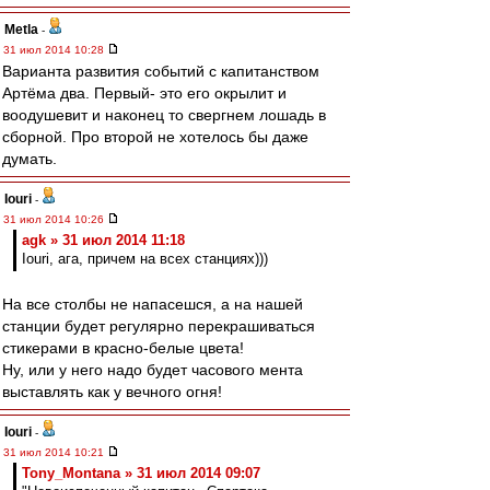
Metla
-
31 июл 2014 10:28
Варианта развития событий с капитанством
Артёма два. Первый- это его окрылит и
воодушевит и наконец то свергнем лошадь в
сборной. Про второй не хотелось бы даже
думать.
Iouri
-
31 июл 2014 10:26
agk » 31 июл 2014 11:18
Iouri, ага, причем на всех станциях)))
На все столбы не напасешся, а на нашей
станции будет регулярно перекрашиваться
стикерами в красно-белые цвета!
Ну, или у него надо будет часового мента
выставлять как у вечного огня!
Iouri
-
31 июл 2014 10:21
Tony_Montana » 31 июл 2014 09:07