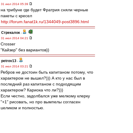
31 июл 2014 05:39
на трибуне где будет Фратрия сняли черные
пакеты с кресел
http://forum.fanat1k.ru/1344049-post3896.html
Стрекалок
-
31 июл 2014 04:21
Crosser
"Кайзер" без вариантов))
petrov13
-
31 июл 2014 03:21
Ребров не достоин быть капитаном потому, что
характером не вышел?))) А кто у нас был в
последний раз капитаном с подходящим
характером? Кариока что ли?)))
Если честно, задолбался уже мелкому клерку
"+1" рисовать, но про вымпелы согласен
целиком и полностью.
slava1
-
31 июл 2014 01:48
Crosser » 31 июл 2014 00:27