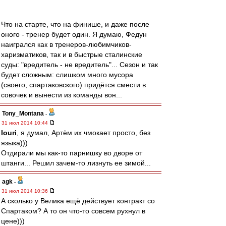
Что на старте, что на финише, и даже после
оного - тренер будет один. Я думаю, Федун
наигрался как в тренеров-любимчиков-
харизматиков, так и в быстрые сталинские
суды: "вредитель - не вредитель"... Сезон и так
будет сложным: слишком много мусора
(своего, спартаковского) придётся смести в
совочек и вынести из команды вон...
Tony_Montana
-
31 июл 2014 10:44
Iouri
, я думал, Артём их чмокает просто, без
языка)))
Отдирали мы как-то парнишку во дворе от
штанги... Решил зачем-то лизнуть ее зимой...
agk
-
31 июл 2014 10:36
А сколько у Велика ещё действует контракт со
Спартаком? А то он что-то совсем рухнул в
цене)))