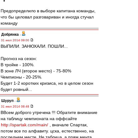
Предопределило в выборе капитана команды,
что бы целовал разговариван и иногда стучал
команду
Добрянка
-
31 июл 2014 09:00
ВЫПИЛИ. ЗАНЮХАЛИ. ПОШЛИ...
Прогноз на сезон:
В тройке - 100%.
В зоне ЛЧ (второе место) - 75-80%
Чемпионы - 20-25%.
Будет 1-2 коротких кризиса, но в целом сезон
будет ровный...
Шуруп
-
31 июл 2014 08:48
ВВсем доброго утречека !!! Обратите внимание
на таблицу чемпионата на оффсайте
http://spartak.com/main/
, вначале Спартак,
потом все по алфавиту. цска, естественно, на
последнем месте. Не таблица, а прям мечта ...