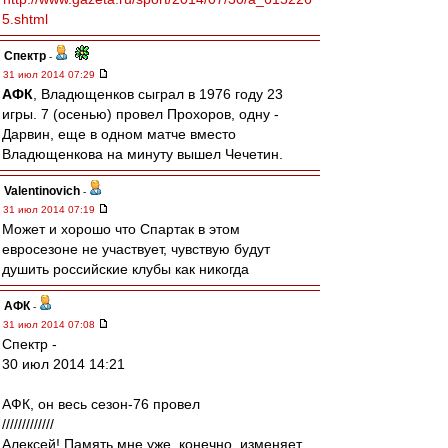
5.shtml
Спектр
-
31 июл 2014 07:29
АФК
, Владющенков сыграл в 1976 году 23
игры. 7 (осенью) провел Прохоров, одну -
Дарвин, еще в одном матче вместо
Владющенкова на минуту вышел Чечетин.
Valentinovich
-
31 июл 2014 07:19
Может и хорошо что Спартак в этом
евросезоне не участвует, чувствую будут
душить российские клубы как никогда
АФК
-
31 июл 2014 07:08
Спектр -
30 июл 2014 14:21
АФК, он весь сезон-76 провел
/////////////
Алексей! Память мне уже, конечно, изменяет,