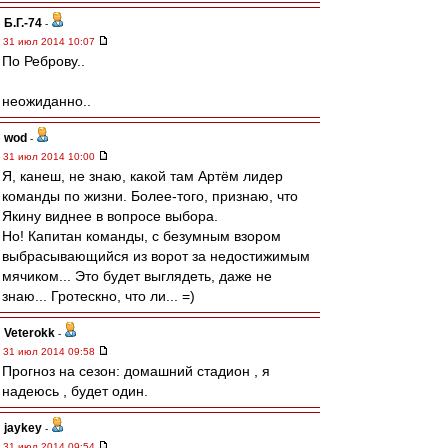
Б.Г.-74
-
31 июл 2014 10:07
По Реброву..
неожиданно..
wod
-
31 июл 2014 10:00
Я, канеш, не знаю, какой там Артём лидер
команды по жизни. Более-того, признаю, что
Якину виднее в вопросе выбора.
Но! Капитан команды, с безумным взором
выбрасывающийся из ворот за недостижимым
мячиком... Это будет выглядеть, даже не
знаю... Гротескно, что ли... =)
Veterokk
-
31 июл 2014 09:58
Прогноз на сезон: домашний стадион , я
надеюсь , будет один.
jaykey
-
31 июл 2014 09:54