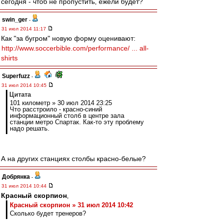
сегодня - чтоб не пропустить, ежели будет?
swin_ger
-
31 июл 2014 11:17
Как "за бугром" новую форму оценивают:
http://www.soccerbible.com/performance/ ... all-
shirts
Superfuzz
-
31 июл 2014 10:45
Цитата
101 километр » 30 июл 2014 23:25
Что расстроило - красно-синий
информационный столб в центре зала
станции метро Спартак. Как-то эту проблему
надо решать.
А на других станциях столбы красно-белые?
Добрянка
-
31 июл 2014 10:44
Красный скорпион
,
Красный скорпион » 31 июл 2014 10:42
Сколько будет тренеров?