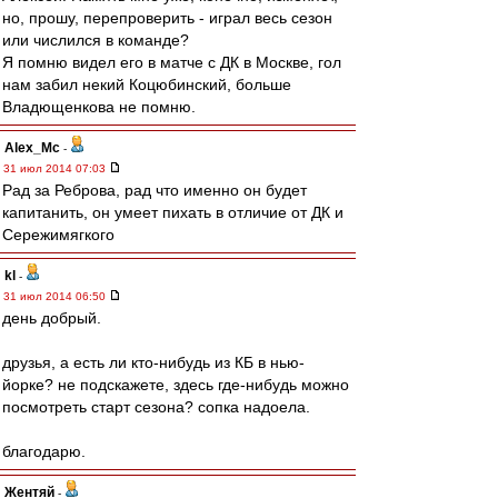
но, прошу, перепроверить - играл весь сезон
или числился в команде?
Я помню видел его в матче с ДК в Москве, гол
нам забил некий Коцюбинский, больше
Владющенкова не помню.
Alex_Mc
-
31 июл 2014 07:03
Рад за Реброва, рад что именно он будет
капитанить, он умеет пихать в отличие от ДК и
Сережимягкого
kl
-
31 июл 2014 06:50
день добрый.
друзья, а есть ли кто-нибудь из КБ в нью-
йорке? не подскажете, здесь где-нибудь можно
посмотреть старт сезона? сопка надоела.
благодарю.
Жентяй
-