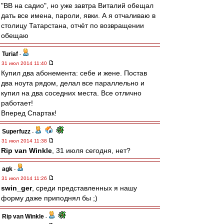
"ВВ на садио", но уже завтра Виталий обещал
дать все имена, пароли, явки. А я отчаливаю в
столицу Татарстана, отчёт по возвращении
обещаю
Turiaf
-
31 июл 2014 11:40
Купил два абонемента: себе и жене. Постав
два ноута рядом, делал все параллельно и
купил на два соседних места. Все отлично
работает!
Вперед Спартак!
Superfuzz
-
31 июл 2014 11:38
Rip van Winkle
, 31 июля сегодня, нет?
agk
-
31 июл 2014 11:26
swin_ger
, среди представленных я нашу
форму даже приподнял бы ;)
Rip van Winkle
-