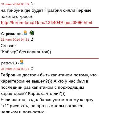
31 июл 2014 05:39
на трибуне где будет Фратрия сняли черные
пакеты с кресел
http://forum.fanat1k.ru/1344049-post3896.html
Стрекалок
-
31 июл 2014 04:21
Crosser
"Кайзер" без вариантов))
petrov13
-
31 июл 2014 03:21
Ребров не достоин быть капитаном потому, что
характером не вышел?))) А кто у нас был в
последний раз капитаном с подходящим
характером? Кариока что ли?)))
Если честно, задолбался уже мелкому клерку
"+1" рисовать, но про вымпелы согласен
целиком и полностью.
slava1
-
31 июл 2014 01:48
Crosser » 31 июл 2014 00:27