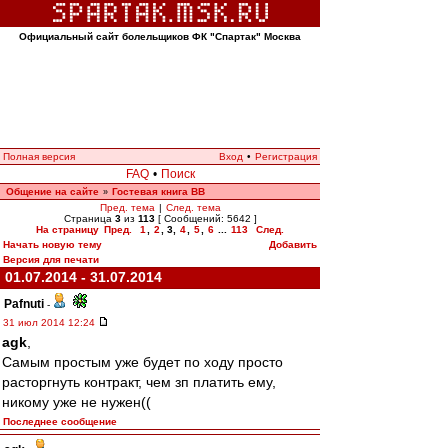
Официальный сайт болельщиков ФК "Спартак" Москва
Полная версия
Вход
•
Регистрация
FAQ
•
Поиск
Общение на сайте
Гостевая книга ВВ
»
Пред. тема
|
След. тема
Страница
3
из
113
[ Сообщений: 5642 ]
На страницу
Пред.
1
,
2
,
3
,
4
,
5
,
6
...
113
След.
Начать новую тему
Добавить
Версия для печати
01.07.2014 - 31.07.2014
Pafnuti
-
31 июл 2014 12:24
agk
,
Самым простым уже будет по ходу просто
расторгнуть контракт, чем зп платить ему,
никому уже не нужен((
Последнее сообщение