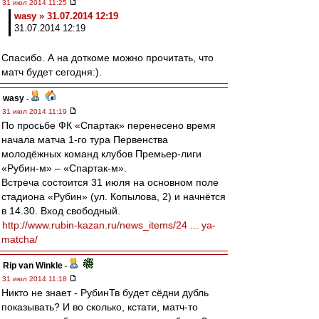
31 июл 2014 11:25
wasy » 31.07.2014 12:19
31.07.2014 12:19
Спасибо. А на доткоме можно прочитать, что
матч будет сегодня:).
wasy
-
31 июл 2014 11:19
По просьбе ФК «Спартак» перенесено время
начала матча 1-го тура Первенства
молодёжных команд клубов Премьер-лиги
«Рубин-м» – «Спартак-м».
Встреча состоится 31 июля на основном поле
стадиона «Рубин» (ул. Копылова, 2) и начнётся
в 14.30. Вход свободный.
http://www.rubin-kazan.ru/news_items/24 ... ya-
matcha/
Rip van Winkle
-
31 июл 2014 11:18
Никто не знает - РубинТв будет сёдни дубль
показывать? И во сколько, кстати, матч-то