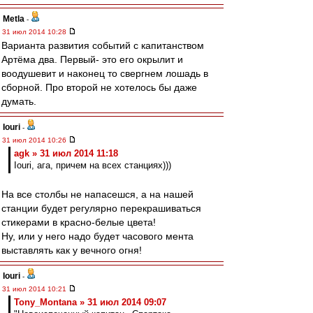
Metla
-
31 июл 2014 10:28
Варианта развития событий с капитанством
Артёма два. Первый- это его окрылит и
воодушевит и наконец то свергнем лошадь в
сборной. Про второй не хотелось бы даже
думать.
Iouri
-
31 июл 2014 10:26
agk » 31 июл 2014 11:18
Iouri, ага, причем на всех станциях)))
На все столбы не напасешся, а на нашей
станции будет регулярно перекрашиваться
стикерами в красно-белые цвета!
Ну, или у него надо будет часового мента
выставлять как у вечного огня!
Iouri
-
31 июл 2014 10:21
Tony_Montana » 31 июл 2014 09:07