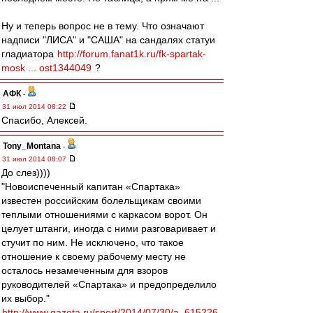
Ну и теперь вопрос не в тему. Что означают
надписи "ЛИСА" и "САША" на сандалях статуи
гладиатора
http://forum.fanat1k.ru/fk-spartak-
mosk ... ost1344049
?
АФК
-
31 июл 2014 08:22
Спасибо, Алексей.
Tony_Montana
-
31 июл 2014 08:07
До слез))))
"Новоиспеченный капитан «Спартака»
известен российским болельщикам своими
теплыми отношениями с каркасом ворот. Он
целует штанги, иногда с ними разговаривает и
стучит по ним. Не исключено, что такое
отношение к своему рабочему месту не
осталось незамеченным для взоров
руководителей «Спартака» и предопределило
их выбор."
http://www.gazeta.ru/sport/2014/07/30/a_615226