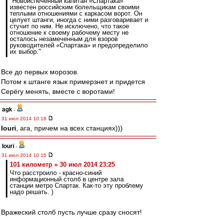
"Новоиспеченный капитан «Спартака»
известен российским болельщикам своими
теплыми отношениями с каркасом ворот. Он
целует штанги, иногда с ними разговаривает и
стучит по ним. Не исключено, что такое
отношение к своему рабочему месту не
осталось незамеченным для взоров
руководителей «Спартака» и предопределило
их выбор."
Все до первых морозов.
Потом к штанге язык примерзнет и придется
Серёгу менять, вместе с воротами!
agk
-
31 июл 2014 10:18
Iouri
, ага, причем на всех станциях)))
Iouri
-
31 июл 2014 10:15
101 километр » 30 июл 2014 23:25
Что расстроило - красно-синий
информационный столб в центре зала
станции метро Спартак. Как-то эту проблему
надо решать. )
Вражеский столб пусть лучше сразу сносят!