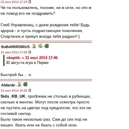
31 июл 2014 17:18
Че-та пользователь, похоже, не в сети, но это ж
не повод его не поздравить?
Глеб Управленец, с днем рождения тебя! Будь
здоров - и пусть подрастающее поколение,
Спартачок и прикуп всегда тебя радуют!:)
BoBeRRR59RUS
-
31 июл 2014 17:06
-skeptik- » 31 июл 2014 17:46
30 августа игра в Перми
Быстрей бы... :o
Abilardo
-
31 июл 2014 16:56
Sids_KB_UK
, проблема не столько в рубинцах,
сколько в ментах. Могут после осмотра просто
не пустить на цветах под предлогом, что это не
гостевой сектор.
Было такое несколько раз. Сам до сих пор не
решил, брать или не брать с собой розу.