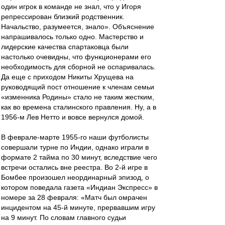
один игрок в команде не знал, что у Игоря
репрессирован близкий родственник.
Начальство, разумеется, знало». Объяснение
напрашивалось только одно. Мастерство и
лидерские качества спартаковца были
настолько очевидны, что функционерами его
необходимость для сборной не оспаривалась.
Да еще с приходом Никиты Хрущева на
руководящий пост отношение к членам семьи
«изменника Родины» стало не таким жестким,
как во времена сталинского правления. Ну, а в
1956-м Лев Нетто и вовсе вернулся домой.
В феврале-марте 1955-го наши футболисты
совершали турне по Индии, однако играли в
формате 2 тайма по 30 минут, вследствие чего
встречи остались вне реестра. Во 2-й игре в
Бомбее произошел неординарный эпизод, о
котором поведала газета «Индиан Экспресс» в
номере за 28 февраля: «Матч был омрачен
инцидентом на 45-й минуте, прервавшим игру
на 9 минут. По словам главного судьи