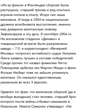
«Из-за фиаско в Финляндии сборная была
распущена, старший тренер и ряд опытных
игроков попали в опалу. Игоря сия чаша
миновала. И когда в 1954-м национальная
дружина возобновила выступления, именно
ему доверили капитанскую повязку.
Зафиксируем и эту дату: 8 сентября 1954-го.
На московском стадионе «Динамо» в
товарищеской встрече были разгромлены
шведы – 7:0, и корреспондент «Вечерней
Москвы» попросил английского судью Уильяма
Линга назвать лучших в составе победителей.
Среди прочих тот назвал фамилию Нетто.
Помощники арбитра чех Мартин Мацко и финн
Фольке Нюберг тоже не забыли упомянуть
капитана. Он оказался единственным,
указанным во всех 3 версиях.
Удивлял тот факт, что капитаном сборной (да и
вообще выездным) стал человек, старший брат
которого после войны отбывал наказание в
Норильске. Никита Симонян утверждал: «Ни