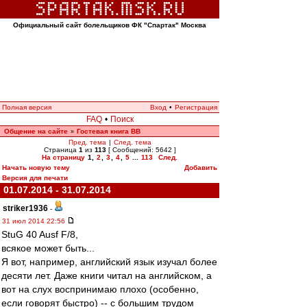
Официальный сайт болельщиков ФК "Спартак" Москва
Полная версия
Вход
•
Регистрация
FAQ
•
Поиск
Общение на сайте
Гостевая книга ВВ
»
Пред. тема
|
След. тема
Страница
1
из
113
[ Сообщений: 5642 ]
На страницу
1
,
2
,
3
,
4
,
5
...
113
След.
Начать новую тему
Добавить
Версия для печати
01.07.2014 - 31.07.2014
striker1936
-
31 июл 2014 22:56
StuG 40 Ausf F/8,
всякое может быть...
Я вот, например, английский язык изучал более
десяти лет. Даже книги читал на английском, а
вот на слух воспринимаю плохо (особенно,
если говорят быстро) -- с большим трудом