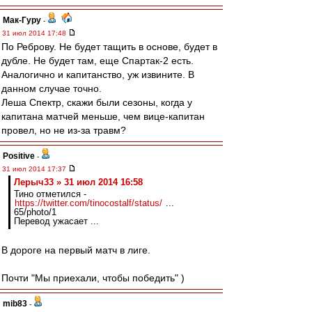
Мак-Гуру
-
31 июл 2014 17:48
По Реброву. Не будет тащить в основе, будет в
дубле. Не будет там, еще Спартак-2 есть.
Аналогично и капитанство, уж извините. В
данном случае точно.
Леша Спектр, скажи были сезоны, когда у
капитана матчей меньше, чем вице-капитан
провел, но не из-за травм?
Positive
-
31 июл 2014 17:37
Лерыч33 » 31 июл 2014 16:58
Тино отметился -
https://twitter.com/tinocostalf/status/
...
65/photo/1
Перевод ужасает ...
В дороге на первый матч в лиге.
Почти "Мы приехали, чтобы победить" )
mib83
-