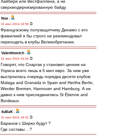
Хайбери или Вестфаллена, а не
сверхмодернизированную байду.
Nox
-
31 июл 2014 19:59
Французскому полузащитнику Динамо с его
фамилией я бы строго не рекомендовал
переходить в клубы Великобритании.
Valentinovich
-
31 июл 2014 19:34
Говорят, что Спартак у становил ценник на
Уориса всего лишь в 5 мил евро. За ним уже
выстроилась очередь порядка десяти клубов:
Malaga and Granada in Spain and Hertha Berlin,
Werder Bremen, Hannover and Hamburg. А не
давно к ним присоединились St Étienne and
Bordeaux.
4uBaK
-
31 июл 2014 19:32
Баранов с Ширко будут ?
Где составы ...?