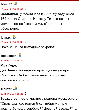
leks_37
-
31 июл 2014 18:41
Beatleman
, у Аленичева к 2004-му году было
169 игр за Спартак. Не как у Титова на тот
момент, но на "совсем мало" не тянет
абсолютно.
lefmax
-
31 июл 2014 18:38
Похоже "В"-за выходные закроют!
Beatleman
-
31 июл 2014 18:32
Мак-Гуру
,
Дык Аленичев первый приходит на ум при
Старкове. Он был капитаном, но провел
совсем мало игр.
Жентяй
-
31 июл 2014 18:21
Торжественное открытие стадиона московского
"Спартака" состоится 5 сентября матчем
красно-белых с сербской "Црвеной Звездой", а