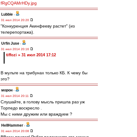
fRgCQAMrHDy.jpg
Lubbie
-
31 июл 2014 20:20
"Конкуренция Акинфееву растет" (из
телерепортажа).
Urfin Juse
-
31 июл 2014 20:16
tiffozi » 31 июл 2014 17:12
В мульте на трибунах только КБ. К чему бы
это?
морон
-
31 июл 2014 20:11
Слушайте, в голову мысль пришла раз уж
Торпедо воскресло .
Мы с ними дружим или враждуем ?
HellHammer
-
31 июл 2014 20:08