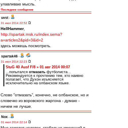
улавливаю мысль.
Последнее сообщение
uvst
-
31 июл 2014 22:52
HellHammer
,
http://spartak.msk.ru/index.sema?
a=articles2&pid=3&id=2
здесь можешь посмотреть.
spartak46
-
31 июл 2014 22:23
StuG 40 Ausf F/8 » 01 авг 2014 00:07
...попытался
отмазать
футболиста...
Рекомендуется к прочтению тем, кто наивно
полагает, что Духон изъясняется
исключительно на олбанском языке.
Слово "отмазать", конечно, не олбанское, но и
словечко из воровского жаргона - думаю -
ничем не лучше.
Nox
-
31 июл 2014 22:14
Мне кажется человек, стабильно имеющий в