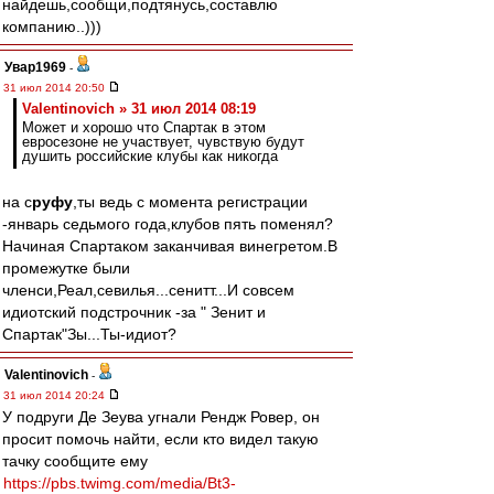
найдешь,сообщи,подтянусь,составлю
компанию..)))
Увар1969
-
31 июл 2014 20:50
Valentinovich » 31 июл 2014 08:19
Может и хорошо что Спартак в этом
евросезоне не участвует, чувствую будут
душить российские клубы как никогда
на с
руфу
,ты ведь с момента регистрации
-январь седьмого года,клубов пять поменял?
Начиная Спартаком заканчивая винегретом.В
промежутке были
членси,Реал,севилья...сенитт...И совсем
идиотский подстрочник -за " Зенит и
Спартак"Зы...Ты-идиот?
Valentinovich
-
31 июл 2014 20:24
У подруги Де Зеува угнали Рендж Ровер, он
просит помочь найти, если кто видел такую
тачку сообщите ему
https://pbs.twimg.com/media/Bt3-