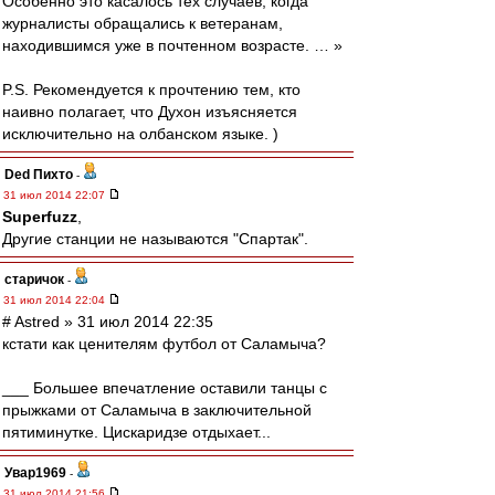
Особенно это касалось тех случаев, когда
журналисты обращались к ветеранам,
находившимся уже в почтенном возрасте. … »
P.S. Рекомендуется к прочтению тем, кто
наивно полагает, что Духон изъясняется
исключительно на олбанском языке. )
Ded Пихто
-
31 июл 2014 22:07
Superfuzz
,
Другие станции не называются "Спартак".
старичок
-
31 июл 2014 22:04
# Astred » 31 июл 2014 22:35
кстати как ценителям футбол от Саламыча?
___ Большее впечатление оставили танцы с
прыжками от Саламыча в заключительной
пятиминутке. Цискаридзе отдыхает...
Увар1969
-
31 июл 2014 21:56