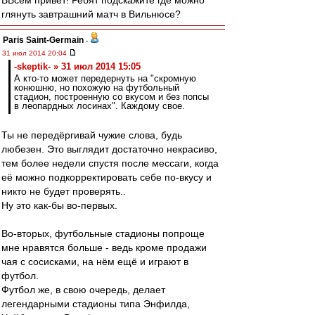
ВВсем привет! Ребят подскажите где можно
глянуть завтрашний матч в Вильнюсе?
Paris Saint-Germain
-
31 июл 2014 20:04
-skeptik- » 31 июл 2014 15:05
А кто-то может передернуть на "скромную
конюшню, но похожую на футбольный
стадион, построенную со вкусом и без попсы
в леопардных лосинах". Каждому свое.
Ты не передёргивай чужие слова, будь
любезен. Это выглядит достаточно некрасиво,
тем более недели спустя после мессаги, когда
её можно подкорректировать себе по-вкусу и
никто не будет проверять..
Ну это как-бы во-первых.
Во-вторых, футбольные стадионы попроще
мне нравятся больше - ведь кроме продажи
чая с сосисками, на нём ещё и играют в
футбол.
Футбол же, в свою очередь, делает
легендарными стадионы типа Энфилда,