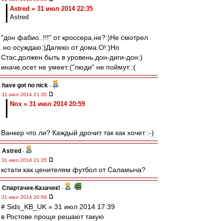
Astred » 31 июл 2014 22:35
Astred
"дон фабио..!!!" от кроссера,не?:)Не смотрел
.но осуждаю:)Далеко от дома.О!:)Но
Стас,должен быть в уровень.дон-диги-дон:)
иначе,осет не умеет:("люди" не поймут :(
have got no nick
-
31 июл 2014 21:35
Nox » 31 июл 2014 20:59
Ванкер что ли? Каждый дрочит так как хочет :-)
Astred
-
31 июл 2014 21:35
кстати как ценителям футбол от Саламыча?
Спартачек-Казачек!
-
31 июл 2014 20:58
# Sids_KB_UK » 31 июл 2014 17:39
в Ростове проще решают такую