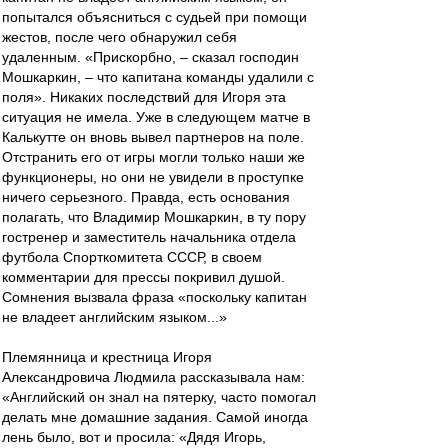
попытался объясниться с судьей при помощи
жестов, после чего обнаружил себя
удаленным. «Прискорбно, – сказал господин
Мошкаркин, – что капитана команды удалили с
поля». Никаких последствий для Игоря эта
ситуация не имела. Уже в следующем матче в
Калькутте он вновь вывел партнеров на поле.
Отстранить его от игры могли только наши же
функционеры, но они не увидели в проступке
ничего серьезного. Правда, есть основания
полагать, что Владимир Мошкаркин, в ту пору
гостренер и заместитель начальника отдела
футбола Спорткомитета СССР, в своем
комментарии для прессы покривил душой.
Сомнения вызвала фраза «поскольку капитан
не владеет английским языком...»
Племянница и крестница Игоря
Александровича Людмила рассказывала нам:
«Английский он знал на пятерку, часто помогал
делать мне домашние задания. Самой иногда
лень было, вот и просила: «Дядя Игорь,