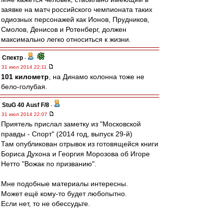
заявке на матч российского чемпионата таких
одиозных персонажей как Ионов, Прудников,
Смолов, Денисов и Ротенберг, должен
максимально легко относиться к жизни.
Спектр
-
31 июл 2014 22:11
101 километр
, на Динамо колонна тоже не
бело-голубая.
StuG 40 Ausf F/8
-
31 июл 2014 22:07
Приятель прислал заметку из "Московской
правды - Спорт" (2014 год, выпуск 29-й)
Там опубликован отрывок из готовящейся книги
Бориса Духона и Георгия Морозова об Игоре
Нетто "Вожак по призванию".
Мне подобные материалы интересны.
Может ещё кому-то будет любопытно.
Если нет, то не обессудьте.