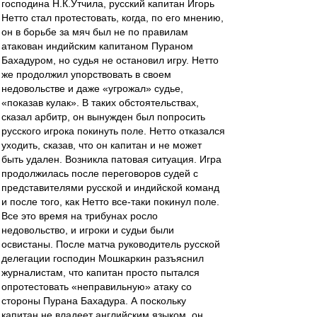
господина Н.К.Утчила, русский капитан Игорь
Нетто стал протестовать, когда, по его мнению,
он в борьбе за мяч был не по правилам
атакован индийским капитаном Пураном
Бахадуром, но судья не остановил игру. Нетто
же продолжил упорствовать в своем
недовольстве и даже «угрожал» судье,
«показав кулак». В таких обстоятельствах,
сказал арбитр, он вынужден был попросить
русского игрока покинуть поле. Нетто отказался
уходить, сказав, что он капитан и не может
быть удален. Возникла патовая ситуация. Игра
продолжилась после переговоров судей с
представителями русской и индийской команд
и после того, как Нетто все-таки покинул поле.
Все это время на трибунах росло
недовольство, и игроки и судьи были
освистаны. После матча руководитель русской
делегации господин Мошкаркин разъяснил
журналистам, что капитан просто пытался
опротестовать «неправильную» атаку со
стороны Пурана Бахадура. А поскольку
капитан не владеет английским языком, он