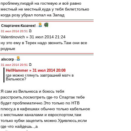
проблему,пиздуй на гостевую.и всё равно
местный не местный,куда у тебя билет,только
когда розу убрал попал на Запад
Спартачек-Казачек!
-
31 июл 2014 20:51
Valentinovich » 31 июл 2014 21:24
ну это ему в Терек надо звонить.Там они все
родные
alscorp
-
31 июл 2014 20:51
HellHammer » 31 июл 2014 20:08
где можно глянуть завтрашний матч в
Вильнюсе?
Я сам из Вильнюса и боюсь тебя
расстроить,посмотреть где-то Спартак тебе
будет проблематично.Это только по НТВ
плюсу,а в кафешках обычно только кабельное
с местными каналами и евроспортом,там
только кубки зацепить можно.Удивлюсь,если
где что найдешь..,а