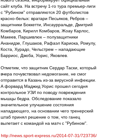
нового сезона, информирует официальный
сайт клуба. На встречу 1-го тура премьер-лиги
с "Рубином" отправляются 20 футболистов
красно-белых: вратари Песьяков, Ребров –
защитники Боккетти, Инсаурральде, Дмитрий
Комбаров, Кирилл Комбаров, Жоау Карлос,
Макеев, Паршивлюк – полузащитники
Ананидзе, Глушаков, Рафаэл Кариока, Ромулу,
Коста, Хурадо, Чельстрем – нападающие
Барриос, Дзюба, Уорис, Яковлев.
Отметим, что защитник Сердар Таски, который
вчера почувствовал недомогание, не смог
отправится в Казань из-за вирусной инфекции.
А форвард Маджид Уорис прошел сегодня
контрольное УЗИ по поводу повреждения
мышцы бедра. Обследование показало
значительное улучшение состояния
нападающего, на основании чего тренерский
штаб принял решение о том, что ганец
вылетает с командой на матч с "Рубином".
http://news.sport-express.ru/2014-07-31/723736/