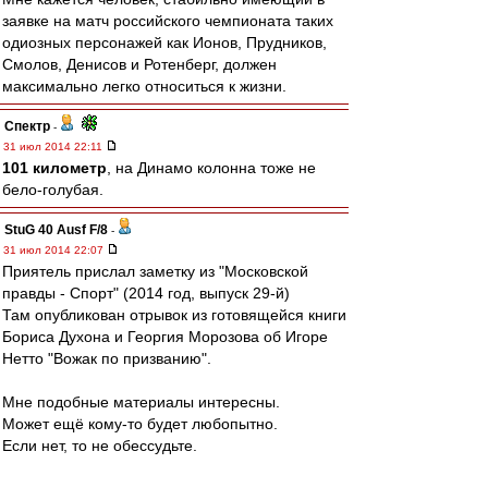
заявке на матч российского чемпионата таких
одиозных персонажей как Ионов, Прудников,
Смолов, Денисов и Ротенберг, должен
максимально легко относиться к жизни.
Спектр
-
31 июл 2014 22:11
101 километр
, на Динамо колонна тоже не
бело-голубая.
StuG 40 Ausf F/8
-
31 июл 2014 22:07
Приятель прислал заметку из "Московской
правды - Спорт" (2014 год, выпуск 29-й)
Там опубликован отрывок из готовящейся книги
Бориса Духона и Георгия Морозова об Игоре
Нетто "Вожак по призванию".
Мне подобные материалы интересны.
Может ещё кому-то будет любопытно.
Если нет, то не обессудьте.