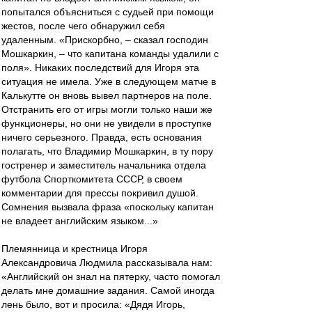
попытался объясниться с судьей при помощи
жестов, после чего обнаружил себя
удаленным. «Прискорбно, – сказал господин
Мошкаркин, – что капитана команды удалили с
поля». Никаких последствий для Игоря эта
ситуация не имела. Уже в следующем матче в
Калькутте он вновь вывел партнеров на поле.
Отстранить его от игры могли только наши же
функционеры, но они не увидели в проступке
ничего серьезного. Правда, есть основания
полагать, что Владимир Мошкаркин, в ту пору
гостренер и заместитель начальника отдела
футбола Спорткомитета СССР, в своем
комментарии для прессы покривил душой.
Сомнения вызвала фраза «поскольку капитан
не владеет английским языком...»
Племянница и крестница Игоря
Александровича Людмила рассказывала нам:
«Английский он знал на пятерку, часто помогал
делать мне домашние задания. Самой иногда
лень было, вот и просила: «Дядя Игорь,