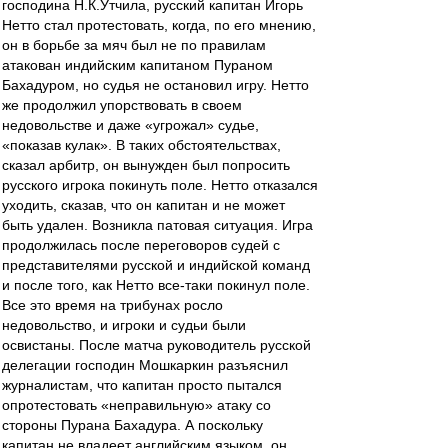
господина Н.К.Утчила, русский капитан Игорь
Нетто стал протестовать, когда, по его мнению,
он в борьбе за мяч был не по правилам
атакован индийским капитаном Пураном
Бахадуром, но судья не остановил игру. Нетто
же продолжил упорствовать в своем
недовольстве и даже «угрожал» судье,
«показав кулак». В таких обстоятельствах,
сказал арбитр, он вынужден был попросить
русского игрока покинуть поле. Нетто отказался
уходить, сказав, что он капитан и не может
быть удален. Возникла патовая ситуация. Игра
продолжилась после переговоров судей с
представителями русской и индийской команд
и после того, как Нетто все-таки покинул поле.
Все это время на трибунах росло
недовольство, и игроки и судьи были
освистаны. После матча руководитель русской
делегации господин Мошкаркин разъяснил
журналистам, что капитан просто пытался
опротестовать «неправильную» атаку со
стороны Пурана Бахадура. А поскольку
капитан не владеет английским языком, он