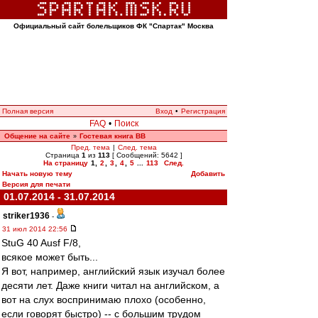
Официальный сайт болельщиков ФК "Спартак" Москва
Полная версия
Вход
•
Регистрация
FAQ
•
Поиск
Общение на сайте
Гостевая книга ВВ
»
Пред. тема
|
След. тема
Страница
1
из
113
[ Сообщений: 5642 ]
На страницу
1
,
2
,
3
,
4
,
5
...
113
След.
Начать новую тему
Добавить
Версия для печати
01.07.2014 - 31.07.2014
striker1936
-
31 июл 2014 22:56
StuG 40 Ausf F/8,
всякое может быть...
Я вот, например, английский язык изучал более
десяти лет. Даже книги читал на английском, а
вот на слух воспринимаю плохо (особенно,
если говорят быстро) -- с большим трудом