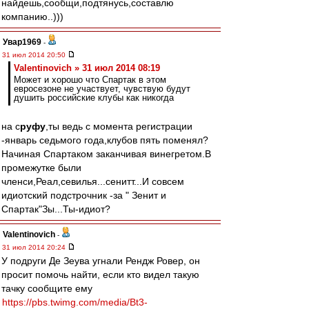
найдешь,сообщи,подтянусь,составлю
компанию..)))
Увар1969
-
31 июл 2014 20:50
Valentinovich » 31 июл 2014 08:19
Может и хорошо что Спартак в этом
евросезоне не участвует, чувствую будут
душить российские клубы как никогда
на с
руфу
,ты ведь с момента регистрации
-январь седьмого года,клубов пять поменял?
Начиная Спартаком заканчивая винегретом.В
промежутке были
членси,Реал,севилья...сенитт...И совсем
идиотский подстрочник -за " Зенит и
Спартак"Зы...Ты-идиот?
Valentinovich
-
31 июл 2014 20:24
У подруги Де Зеува угнали Рендж Ровер, он
просит помочь найти, если кто видел такую
тачку сообщите ему
https://pbs.twimg.com/media/Bt3-