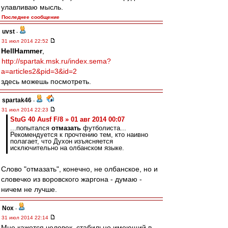
улавливаю мысль.
Последнее сообщение
uvst
-
31 июл 2014 22:52
HellHammer
,
http://spartak.msk.ru/index.sema?
a=articles2&pid=3&id=2
здесь можешь посмотреть.
spartak46
-
31 июл 2014 22:23
StuG 40 Ausf F/8 » 01 авг 2014 00:07
...попытался
отмазать
футболиста...
Рекомендуется к прочтению тем, кто наивно
полагает, что Духон изъясняется
исключительно на олбанском языке.
Слово "отмазать", конечно, не олбанское, но и
словечко из воровского жаргона - думаю -
ничем не лучше.
Nox
-
31 июл 2014 22:14
Мне кажется человек, стабильно имеющий в