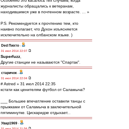
Особенно это касалось тех случаев, когда
журналисты обращались к ветеранам,
находившимся уже в почтенном возрасте. … »
P.S. Рекомендуется к прочтению тем, кто
наивно полагает, что Духон изъясняется
исключительно на олбанском языке. )
Ded Пихто
-
31 июл 2014 22:07
Superfuzz
,
Другие станции не называются "Спартак".
старичок
-
31 июл 2014 22:04
# Astred » 31 июл 2014 22:35
кстати как ценителям футбол от Саламыча?
___ Большее впечатление оставили танцы с
прыжками от Саламыча в заключительной
пятиминутке. Цискаридзе отдыхает...
Увар1969
-
31 июл 2014 21:56