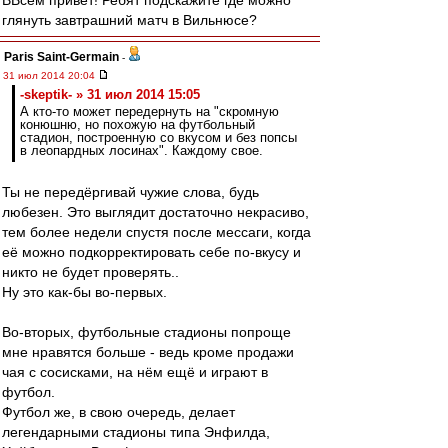
ВВсем привет! Ребят подскажите где можно
глянуть завтрашний матч в Вильнюсе?
Paris Saint-Germain
-
31 июл 2014 20:04
-skeptik- » 31 июл 2014 15:05
А кто-то может передернуть на "скромную
конюшню, но похожую на футбольный
стадион, построенную со вкусом и без попсы
в леопардных лосинах". Каждому свое.
Ты не передёргивай чужие слова, будь
любезен. Это выглядит достаточно некрасиво,
тем более недели спустя после мессаги, когда
её можно подкорректировать себе по-вкусу и
никто не будет проверять..
Ну это как-бы во-первых.
Во-вторых, футбольные стадионы попроще
мне нравятся больше - ведь кроме продажи
чая с сосисками, на нём ещё и играют в
футбол.
Футбол же, в свою очередь, делает
легендарными стадионы типа Энфилда,