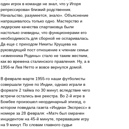
один игрок в команде не знал, что у Игоря
репрессирован близкий родственник.
Начальство, разумеется, знало». Объяснение
напрашивалось только одно. Мастерство и
лидерские качества спартаковца были
настолько очевидны, что функционерами его
необходимость для сборной не оспаривалась.
Да еще с приходом Никиты Хрущева на
руководящий пост отношение к членам семьи
«изменника Родины» стало не таким жестким,
как во времена сталинского правления. Ну, а в
1956-м Лев Нетто и вовсе вернулся домой.
В феврале-марте 1955-го наши футболисты
совершали турне по Индии, однако играли в
формате 2 тайма по 30 минут, вследствие чего
встречи остались вне реестра. Во 2-й игре в
Бомбее произошел неординарный эпизод, о
котором поведала газета «Индиан Экспресс» в
номере за 28 февраля: «Матч был омрачен
инцидентом на 45-й минуте, прервавшим игру
на 9 минут. По словам главного судьи