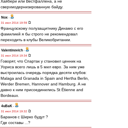
Хайбери или Вестфаллена, а не
сверхмодернизированную байду.
Nox
-
31 июл 2014 19:59
Французскому полузащитнику Динамо с его
фамилией я бы строго не рекомендовал
переходить в клубы Великобритании.
Valentinovich
-
31 июл 2014 19:34
Говорят, что Спартак у становил ценник на
Уориса всего лишь в 5 мил евро. За ним уже
выстроилась очередь порядка десяти клубов:
Malaga and Granada in Spain and Hertha Berlin,
Werder Bremen, Hannover and Hamburg. А не
давно к ним присоединились St Étienne and
Bordeaux.
4uBaK
-
31 июл 2014 19:32
Баранов с Ширко будут ?
Где составы ...?