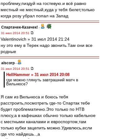
проблему,пиздуй на гостевую.и всё равно
местный не местный,куда у тебя билет,только
когда розу убрал попал на Запад
Спартачек-Казачек!
-
31 июл 2014 20:51
Valentinovich » 31 июл 2014 21:24
ну это ему в Терек надо звонить.Там они все
родные
alscorp
-
31 июл 2014 20:51
HellHammer » 31 июл 2014 20:08
где можно глянуть завтрашний матч в
Вильнюсе?
Я сам из Вильнюса и боюсь тебя
расстроить,посмотреть где-то Спартак тебе
будет проблематично.Это только по НТВ
плюсу,а в кафешках обычно только кабельное
с местными каналами и евроспортом,там
только кубки зацепить можно.Удивлюсь,если
где что найдешь..,а