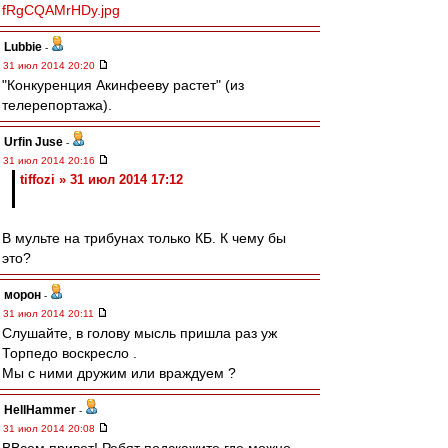
fRgCQAMrHDy.jpg
Lubbie
-
31 июл 2014 20:20
"Конкуренция Акинфееву растет" (из
телерепортажа).
Urfin Juse
-
31 июл 2014 20:16
tiffozi » 31 июл 2014 17:12
В мульте на трибунах только КБ. К чему бы
это?
морон
-
31 июл 2014 20:11
Слушайте, в голову мысль пришла раз уж
Торпедо воскресло .
Мы с ними дружим или враждуем ?
HellHammer
-
31 июл 2014 20:08