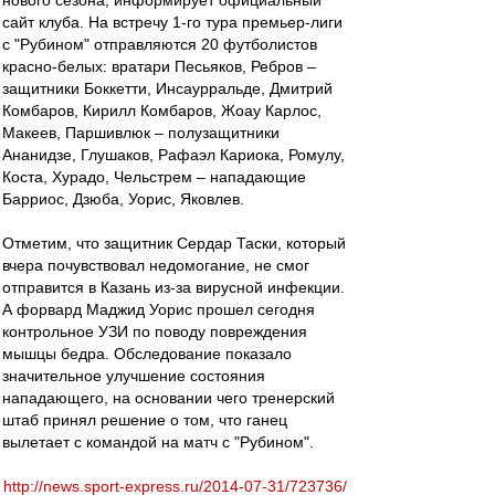
нового сезона, информирует официальный
сайт клуба. На встречу 1-го тура премьер-лиги
с "Рубином" отправляются 20 футболистов
красно-белых: вратари Песьяков, Ребров –
защитники Боккетти, Инсаурральде, Дмитрий
Комбаров, Кирилл Комбаров, Жоау Карлос,
Макеев, Паршивлюк – полузащитники
Ананидзе, Глушаков, Рафаэл Кариока, Ромулу,
Коста, Хурадо, Чельстрем – нападающие
Барриос, Дзюба, Уорис, Яковлев.
Отметим, что защитник Сердар Таски, который
вчера почувствовал недомогание, не смог
отправится в Казань из-за вирусной инфекции.
А форвард Маджид Уорис прошел сегодня
контрольное УЗИ по поводу повреждения
мышцы бедра. Обследование показало
значительное улучшение состояния
нападающего, на основании чего тренерский
штаб принял решение о том, что ганец
вылетает с командой на матч с "Рубином".
http://news.sport-express.ru/2014-07-31/723736/