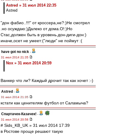
Astred » 31 июл 2014 22:35
Astred
"дон фабио..!!!" от кроссера,не?:)Не смотрел
.но осуждаю:)Далеко от дома.О!:)Но
Стас,должен быть в уровень.дон-диги-дон:)
иначе,осет не умеет:("люди" не поймут :(
have got no nick
-
31 июл 2014 21:35
Nox » 31 июл 2014 20:59
Ванкер что ли? Каждый дрочит так как хочет :-)
Astred
-
31 июл 2014 21:35
кстати как ценителям футбол от Саламыча?
Спартачек-Казачек!
-
31 июл 2014 20:58
# Sids_KB_UK » 31 июл 2014 17:39
в Ростове проще решают такую