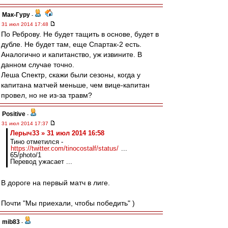
Мак-Гуру
-
31 июл 2014 17:48
По Реброву. Не будет тащить в основе, будет в
дубле. Не будет там, еще Спартак-2 есть.
Аналогично и капитанство, уж извините. В
данном случае точно.
Леша Спектр, скажи были сезоны, когда у
капитана матчей меньше, чем вице-капитан
провел, но не из-за травм?
Positive
-
31 июл 2014 17:37
Лерыч33 » 31 июл 2014 16:58
Тино отметился -
https://twitter.com/tinocostalf/status/
...
65/photo/1
Перевод ужасает ...
В дороге на первый матч в лиге.
Почти "Мы приехали, чтобы победить" )
mib83
-