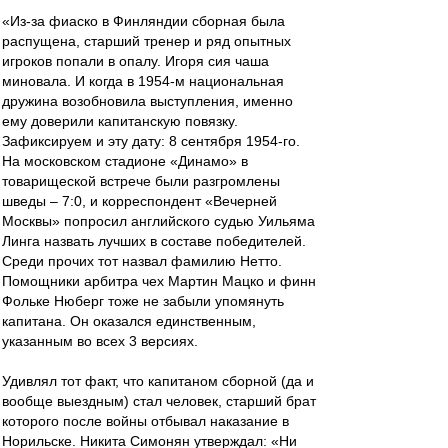
«Из-за фиаско в Финляндии сборная была
распущена, старший тренер и ряд опытных
игроков попали в опалу. Игоря сия чаша
миновала. И когда в 1954-м национальная
дружина возобновила выступления, именно
ему доверили капитанскую повязку.
Зафиксируем и эту дату: 8 сентября 1954-го.
На московском стадионе «Динамо» в
товарищеской встрече были разгромлены
шведы – 7:0, и корреспондент «Вечерней
Москвы» попросил английского судью Уильяма
Линга назвать лучших в составе победителей.
Среди прочих тот назвал фамилию Нетто.
Помощники арбитра чех Мартин Мацко и финн
Фольке Нюберг тоже не забыли упомянуть
капитана. Он оказался единственным,
указанным во всех 3 версиях.
Удивлял тот факт, что капитаном сборной (да и
вообще выездным) стал человек, старший брат
которого после войны отбывал наказание в
Норильске. Никита Симонян утверждал: «Ни