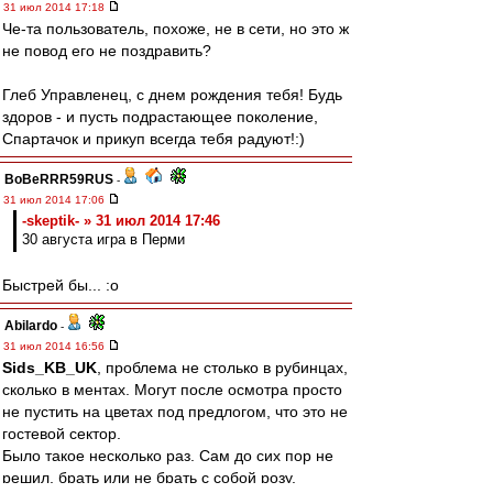
31 июл 2014 17:18
Че-та пользователь, похоже, не в сети, но это ж
не повод его не поздравить?
Глеб Управленец, с днем рождения тебя! Будь
здоров - и пусть подрастающее поколение,
Спартачок и прикуп всегда тебя радуют!:)
BoBeRRR59RUS
-
31 июл 2014 17:06
-skeptik- » 31 июл 2014 17:46
30 августа игра в Перми
Быстрей бы... :o
Abilardo
-
31 июл 2014 16:56
Sids_KB_UK
, проблема не столько в рубинцах,
сколько в ментах. Могут после осмотра просто
не пустить на цветах под предлогом, что это не
гостевой сектор.
Было такое несколько раз. Сам до сих пор не
решил, брать или не брать с собой розу.