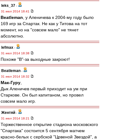
leks_37
-
31 июл 2014 18:41
Beatleman
, у Аленичева к 2004-му году было
169 игр за Спартак. Не как у Титова на тот
момент, но на "совсем мало" не тянет
абсолютно.
lefmax
-
31 июл 2014 18:38
Похоже "В"-за выходные закроют!
Beatleman
-
31 июл 2014 18:32
Мак-Гуру
,
Дык Аленичев первый приходит на ум при
Старкове. Он был капитаном, но провел
совсем мало игр.
Жентяй
-
31 июл 2014 18:21
Торжественное открытие стадиона московского
"Спартака" состоится 5 сентября матчем
красно-белых с сербской "Црвеной Звездой", а