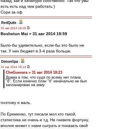
назад, как и хачапури собственно. Так что увы
есть есть над чем работать )
Сори за оф
RedQuite
-
31 авг 2014 19:16
Boshetun Mai » 31 авг 2014 19:59
Было-бы удивительно, если-бы это было не
так. У них бюджет в 3-4 раза больше.
DimonSpa
-
31 авг 2014 19:13
CheGuevara » 31 авг 2014 18:23
Драма в том, что судя по всему нет плана
"б". Если конечно план "б" изначально не был
запланирован на зиму.
поэтому и жаль..
По Еременко, тут писали мол кто такой,
статистика не очень и т.д. Не гневите фортуну,
вполне может с нами сыграть и показать свой