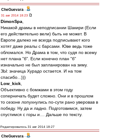
CheGuevara
-
31 авг 2014 18:23
DimonSpa
,
Никакой драмы в неподписании Шакири (Если
его действительно вели) быть не может. В
Европе далеко не всегда подписывают кого
хотят даже реалы с барсами. Юве ведь тоже
обломался. Но Драма в том, что судя по всему
нет плана "б". Если конечно план "б"
изначально не был запланирован на зиму.
ЗЫ: значица Хурадо остается. И на том
спасибо...)))
Low_kick
,
Объективно с бомжами в этом году
соперничать будет сложно. Они и в прошлом
то сезоне лопухнулись по-сути рано уверовав в
победу. Ну да и ладно. Подготовимся, затем
спустимся с горы и.... Дальше по тексту.
Редактировалось 31 авг 2014 18:27
CheGuevara
-