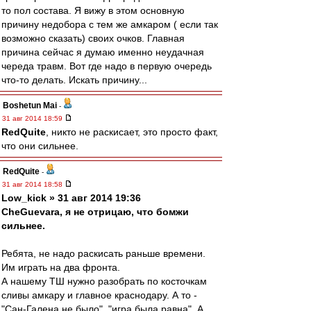
то пол состава. Я вижу в этом основную
причину недобора с тем же амкаром ( если так
возможно сказать) своих очков. Главная
причина сейчас я думаю именно неудачная
череда травм. Вот где надо в первую очередь
что-то делать. Искать причину...
Boshetun Mai
-
31 авг 2014 18:59
RedQuite
, никто не раскисает, это просто факт,
что они сильнее.
RedQuite
-
31 авг 2014 18:58
Low_kick » 31 авг 2014 19:36
CheGuevara, я не отрицаю, что бомжи
сильнее.
Ребята, не надо раскисать раньше времени.
Им играть на два фронта.
А нашему ТШ нужно разобрать по косточкам
сливы амкару и главное краснодару. А то -
"Сан-Галена не было", "игра была равна". А