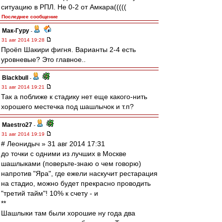
ситуацию в РПЛ. Не 0-2 от Амкара(((((
Последнее сообщение
Мак-Гуру
-
31 авг 2014 19:28
Проёп Шакири фигня. Варианты 2-4 есть
уровневые? Это главное..
Blackbull
-
31 авг 2014 19:21
Так а поближе к стадику нет еще какого-нить
хорошего местечка под шашлычок и т.п?
Maestro27
-
31 авг 2014 19:19
# Леонидыч » 31 авг 2014 17:31
до точки с одними из лучших в Москве
шашлыками (поверьте-знаю о чем говорю)
напротив "Яра", где ежели наскучит рестарация
на стадио, можно будет прекрасно проводить
"третий тайм"! 10% к счету - и
**
Шашлыки там были хорошие ну года два