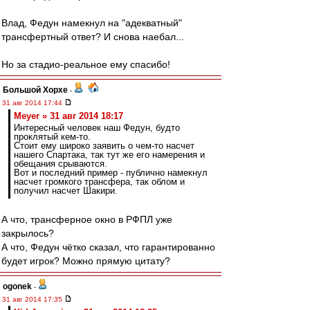
Влад, Федун намекнул на "адекватный"
трансфертный ответ? И снова наебал...
Но за стадио-реальное ему спасибо!
Большой Хорхе
-
31 авг 2014 17:44
Meyer » 31 авг 2014 18:17
Интересный человек наш Федун, будто
проклятый кем-то.
Стоит ему широко заявить о чем-то насчет
нашего Спартака, так тут же его намерения и
обещания срываются.
Вот и последний пример - публично намекнул
насчет громкого трансфера, так облом и
получил насчет Шакири.
А что, трансферное окно в РФПЛ уже
закрылось?
А что, Федун чётко сказал, что гарантированно
будет игрок? Можно прямую цитату?
ogonek
-
31 авг 2014 17:35