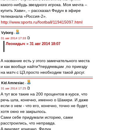
какого-нибудь звездного игрока. Моя мечта –
купить Хави», – рассказал Федун в эфире
телеканала «Россия-2».
http://www.sports.ru/football/119415097.html
Vyborg
-
31 авг 2014 17:33
Леонидыч » 31 авг 2014 18:07
А название есть у этого замечательного места
и как вообще найти?пердяевцам ,по приезду
на матч с ЦЗ,просто необходим такой досуг.
Kid Amnesiac
-
31 авг 2014 17:25
А тут все такие на 200 процентов в курсе, что
речь шла, конечно, именно о Шакири. И даже
если о нем - что его, конечно, точно не будет,
хотя окно не закрылось.
Сами себе придумали историю, сами
расстроились, что неправда.
А виноват, конечно, Федун.