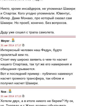
Никто, кроме инсайдеров, не упоминал Шакири
и Спартак. Кого угодно упоминали. Ювентус,
Интер. Даже Монако, про который сказал сам
Шакири. Но проеб, конечно. Без вопросов.
Дуду уже сошел с трапа самолета.
Meyer
-
31 авг 2014 17:17
Интересный человек наш Федун, будто
проклятый кем-то.
Стоит ему широко заявить о чем-то насчет
нашего Спартака, так тут же его намерения и
обещания срываются.
Вот и последний пример - публично намекнул
насчет громкого трансфера, так облом и
получил насчет Шакири.
Nox
-
31 авг 2014 17:13
Хотели двух, а в итоге никого не берем? Ну ок,
чо. Торпедо и с Жано должны обыгрывать.