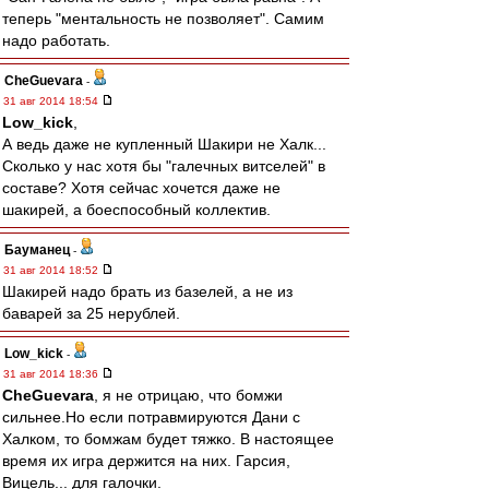
теперь "ментальность не позволяет". Самим
надо работать.
CheGuevara
-
31 авг 2014 18:54
Low_kick
,
А ведь даже не купленный Шакири не Халк...
Сколько у нас хотя бы "галечных витселей" в
составе? Хотя сейчас хочется даже не
шакирей, а боеспособный коллектив.
Бауманец
-
31 авг 2014 18:52
Шакирей надо брать из базелей, а не из
баварей за 25 нерублей.
Low_kick
-
31 авг 2014 18:36
CheGuevara
, я не отрицаю, что бомжи
сильнее.Но если потравмируются Дани с
Халком, то бомжам будет тяжко. В настоящее
время их игра держится на них. Гарсия,
Вицель... для галочки.