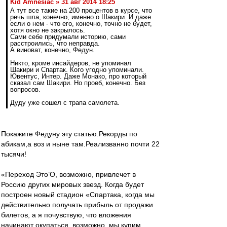
Kid Amnesiac » 31 авг 2014 18:25
А тут все такие на 200 процентов в курсе, что
речь шла, конечно, именно о Шакири. И даже
если о нем - что его, конечно, точно не будет,
хотя окно не закрылось.
Сами себе придумали историю, сами
расстроились, что неправда.
А виноват, конечно, Федун.
Никто, кроме инсайдеров, не упоминал
Шакири и Спартак. Кого угодно упоминали.
Ювентус, Интер. Даже Монако, про который
сказал сам Шакири. Но проеб, конечно. Без
вопросов.
Дуду уже сошел с трапа самолета.
Покажите Федуну эту статью.Рекорды по
абикам,а воз и ныне там.Реализванно почти 22
тысячи!
«Переход Это’О, возможно, привлечет в
Россию других мировых звезд. Когда будет
построен новый стадион «Спартака, когда мы
действительно получать прибыль от продажи
билетов, а я почувствую, что вложения
начинают окупаться, возможно, мы купим