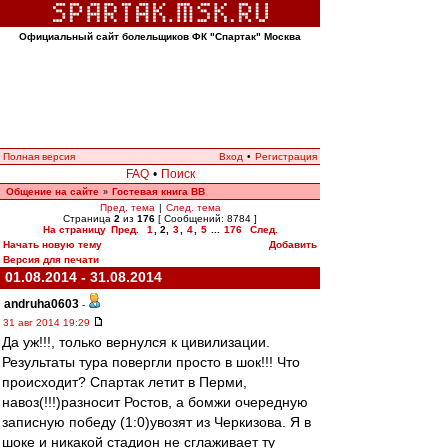
Официальный сайт болельщиков ФК "Спартак" Москва
Полная версия
Вход
•
Регистрация
FAQ
•
Поиск
Общение на сайте
Гостевая книга ВВ
»
Пред. тема
|
След. тема
Страница
2
из
176
[ Сообщений: 8784 ]
На страницу
Пред.
1
,
2
,
3
,
4
,
5
...
176
След.
Начать новую тему
Добавить
Версия для печати
01.08.2014 - 31.08.2014
andruha0603
-
31 авг 2014 19:29
Да уж!!!, только вернулся к цивилизации.
Результаты тура повергли просто в шок!!! Что
происходит? Спартак летит в Перми,
навоз(!!!)разносит Ростов, а бомжи очередную
записную победу (1:0)увозят из Черкизова. Я в
шоке и никакой стадион не сглаживает ту