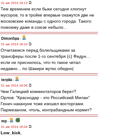
31 авг 2014 18:13
Тем временем если быки сегодня хлопнут
мусоров, то в тройке впервые окажутся две не
московские команды с одного города. Такого
помоему даже в союзе небыло...
DimonSpa
-
31 авг 2014 18:10
Отчитаемся перед болельщиками за
трансферы после 1-го сентября (с) Федун...
если не приснилось, что-то такое читал
недавно... по Шакири жутко обидно(
terpila
-
31 авг 2014 18:06
Чем Галицкий комментаторов берет?
Орлов: "Краснодар - это Российский Милан"
Генич накануне тоже изошел восторгами.
Пармезаном, чтоль, контрабандным кормит?
mp
-
31 авг 2014 18:04
Low_kick
,