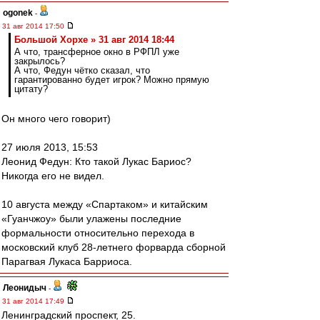
ogonek
-
31 авг 2014 17:50
Большой Хорхе » 31 авг 2014 18:44
А что, трансферное окно в РФПЛ уже
закрылось?
А что, Федун чётко сказал, что
гарантированно будет игрок? Можно прямую
цитату?
Он много чего говорит)
27 июля 2013, 15:53
Леонид Федун: Кто такой Лукас Бариос?
Никогда его не видел.
10 августа между «Спартаком» и китайским
«Гуанчжоу» были улажены последние
формальности относительно перехода в
московский клуб 28-летнего форварда сборной
Парагвая Лукаса Барриоса.
Леонидыч
-
31 авг 2014 17:49
Ленинградский проспект, 25.