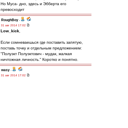
Но Муса- дно, здесь и Эбберта его
превосходит
RoughBoy
-
31 авг 2014 17:02
Low_kick
,
Если сомневаешься где поставить запятую,
поставь точку и отдельным предложением:
"Полуэкт Полуэктович - мудак, жалкая
ничтожная личность." Коротко и понятно.
wasy
-
31 авг 2014 17:02
2 Леонидыч
А мне понравился шашлык в ресторане
"Кавказская пленница" на Проспекте Мира.
Но я ведь бывший москвич, может там шашлык
неправильный? ;-)
По ходу - четвёртый гипотетический соперник -
Балтика.