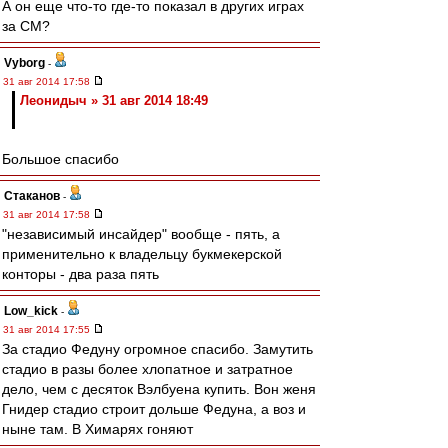
А он еще что-то где-то показал в других играх
за СМ?
Vyborg
-
31 авг 2014 17:58
Леонидыч » 31 авг 2014 18:49
Большое спасибо
Cтаканов
-
31 авг 2014 17:58
"независимый инсайдер" вообще - пять, а
применительно к владельцу букмекерской
конторы - два раза пять
Low_kick
-
31 авг 2014 17:55
За стадио Федуну огромное спасибо. Замутить
стадио в разы более хлопатное и затратное
дело, чем с десяток Вэлбуена купить. Вон женя
Гнидер стадио строит дольше Федуна, а воз и
ныне там. В Химарях гоняют