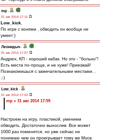
mp
-
31 авг 2014 17:11
Low_kick
,
По игре с конями , обводить он вообще не
умеет:)
Леонидыч
-
31 авг 2014 17:07
Андрюх, КП - хороший кабак. Но это - "больно"!
Есть места по-проще, и не хуже! Приезжай!
Познакомишься с замечательными местами...
;-)
Low_kick
-
31 авг 2014 17:02
mp » 31 авг 2014 17:59
Настроем на игру, пластикой, умением
обводить. Достаточно вынослив. Все может
1000 раз поменятся, но уже сейчас не
понимаю чем он проигрывает тому же Мусе.