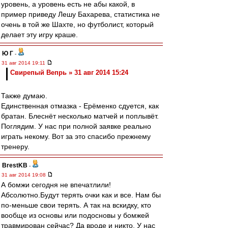
уровень, а уровень есть не абы какой, в
пример приведу Лешу Бахарева, статистика не
очень в той же Шахте, но футболист, который
делает эту игру краше.
Ю Г
-
31 авг 2014 19:11
Свирепый Вепрь » 31 авг 2014 15:24
Также думаю.
Единственная отмазка - Ерёменко сдуется, как
братан. Блеснёт несколько матчей и поплывёт.
Поглядим. У нас при полной заявке реально
играть некому. Вот за это спасибо прежнему
тренеру.
BrestKB
-
31 авг 2014 19:08
А бомжи сегодня не впечатлили!
Абсолютно.Будут терять очки как и все. Нам бы
по-меньше свои терять. А так на вскидку, кто
вообще из основы или подосновы у бомжей
травмирован сейчас? Да вроде и никто. У нас