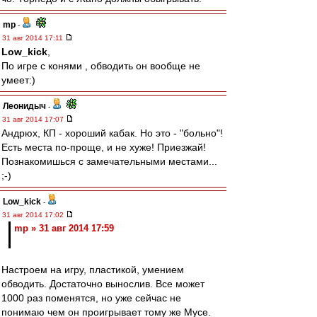
mp
-
31 авг 2014 17:11
Low_kick
,
По игре с конями , обводить он вообще не
умеет:)
Леонидыч
-
31 авг 2014 17:07
Андрюх, КП - хороший кабак. Но это - "больно"!
Есть места по-проще, и не хуже! Приезжай!
Познакомишься с замечательными местами...
;-)
Low_kick
-
31 авг 2014 17:02
mp » 31 авг 2014 17:59
Настроем на игру, пластикой, умением
обводить. Достаточно вынослив. Все может
1000 раз поменятся, но уже сейчас не
понимаю чем он проигрывает тому же Мусе.