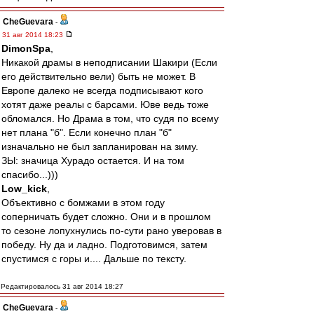
CheGuevara
-
31 авг 2014 18:23
DimonSpa
,
Никакой драмы в неподписании Шакири (Если
его действительно вели) быть не может. В
Европе далеко не всегда подписывают кого
хотят даже реалы с барсами. Юве ведь тоже
обломался. Но Драма в том, что судя по всему
нет плана "б". Если конечно план "б"
изначально не был запланирован на зиму.
ЗЫ: значица Хурадо остается. И на том
спасибо...)))
Low_kick
,
Объективно с бомжами в этом году
соперничать будет сложно. Они и в прошлом
то сезоне лопухнулись по-сути рано уверовав в
победу. Ну да и ладно. Подготовимся, затем
спустимся с горы и.... Дальше по тексту.
Редактировалось 31 авг 2014 18:27
CheGuevara
-