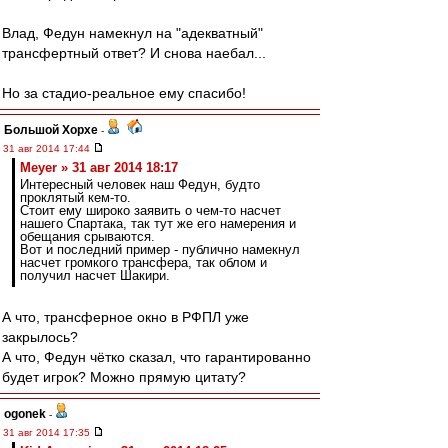
Влад, Федун намекнул на "адекватный"
трансфертный ответ? И снова наебал...
Но за стадио-реальное ему спасибо!
Большой Хорхе
-
31 авг 2014 17:44
Meyer » 31 авг 2014 18:17
Интересный человек наш Федун, будто
проклятый кем-то.
Стоит ему широко заявить о чем-то насчет
нашего Спартака, так тут же его намерения и
обещания срываются.
Вот и последний пример - публично намекнул
насчет громкого трансфера, так облом и
получил насчет Шакири.
А что, трансферное окно в РФПЛ уже
закрылось?
А что, Федун чётко сказал, что гарантированно
будет игрок? Можно прямую цитату?
ogonek
-
31 авг 2014 17:35