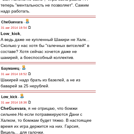
теперь "ментальность не позволяет". Самим
надо работать.
CheGuevara
-
31 авг 2014 18:54
Low_kick
,
А ведь даже не купленный Шакири не Халк...
Сколько у нас хотя бы "галечных витселей" в
составе? Хотя сейчас хочется даже не
шакирей, а боеспособный коллектив.
Бауманец
-
31 авг 2014 18:52
Шакирей надо брать из базелей, а не из
баварей за 25 нерублей.
Low_kick
-
31 авг 2014 18:36
CheGuevara
, я не отрицаю, что бомжи
сильнее.Но если потравмируются Дани с
Халком, то бомжам будет тяжко. В настоящее
время их игра держится на них. Гарсия,
Вицель... для галочки.