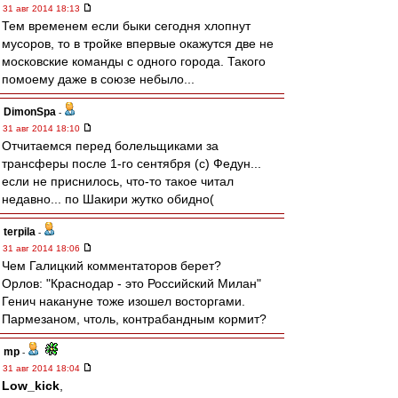
31 авг 2014 18:13
Тем временем если быки сегодня хлопнут
мусоров, то в тройке впервые окажутся две не
московские команды с одного города. Такого
помоему даже в союзе небыло...
DimonSpa
-
31 авг 2014 18:10
Отчитаемся перед болельщиками за
трансферы после 1-го сентября (с) Федун...
если не приснилось, что-то такое читал
недавно... по Шакири жутко обидно(
terpila
-
31 авг 2014 18:06
Чем Галицкий комментаторов берет?
Орлов: "Краснодар - это Российский Милан"
Генич накануне тоже изошел восторгами.
Пармезаном, чтоль, контрабандным кормит?
mp
-
31 авг 2014 18:04
Low_kick
,