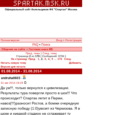
Официальный сайт болельщиков ФК "Спартак" Москва
Полная версия
Вход
•
Регистрация
FAQ
•
Поиск
Общение на сайте
Гостевая книга ВВ
»
Пред. тема
|
След. тема
Страница
2
из
176
[ Сообщений: 8784 ]
На страницу
Пред.
1
,
2
,
3
,
4
,
5
...
176
След.
Начать новую тему
Добавить
Версия для печати
01.08.2014 - 31.08.2014
andruha0603
-
31 авг 2014 19:29
Да уж!!!, только вернулся к цивилизации.
Результаты тура повергли просто в шок!!! Что
происходит? Спартак летит в Перми,
навоз(!!!)разносит Ростов, а бомжи очередную
записную победу (1:0)увозят из Черкизова. Я в
шоке и никакой стадион не сглаживает ту