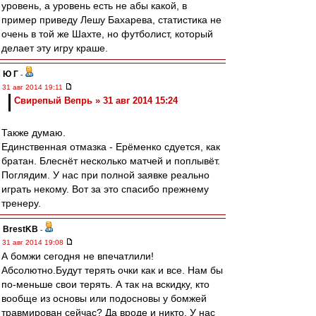
уровень, а уровень есть не абы какой, в
пример приведу Лешу Бахарева, статистика не
очень в той же Шахте, но футболист, который
делает эту игру краше.
Ю Г
-
31 авг 2014 19:11
Свирепый Вепрь » 31 авг 2014 15:24
Также думаю.
Единственная отмазка - Ерёменко сдуется, как
братан. Блеснёт несколько матчей и поплывёт.
Поглядим. У нас при полной заявке реально
играть некому. Вот за это спасибо прежнему
тренеру.
BrestKB
-
31 авг 2014 19:08
А бомжи сегодня не впечатлили!
Абсолютно.Будут терять очки как и все. Нам бы
по-меньше свои терять. А так на вскидку, кто
вообще из основы или подосновы у бомжей
травмирован сейчас? Да вроде и никто. У нас