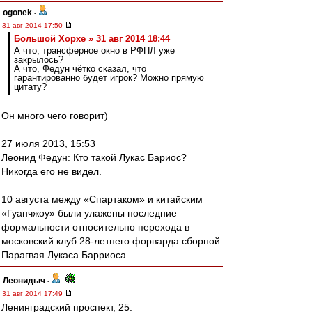
ogonek
-
31 авг 2014 17:50
Большой Хорхе » 31 авг 2014 18:44
А что, трансферное окно в РФПЛ уже
закрылось?
А что, Федун чётко сказал, что
гарантированно будет игрок? Можно прямую
цитату?
Он много чего говорит)
27 июля 2013, 15:53
Леонид Федун: Кто такой Лукас Бариос?
Никогда его не видел.
10 августа между «Спартаком» и китайским
«Гуанчжоу» были улажены последние
формальности относительно перехода в
московский клуб 28-летнего форварда сборной
Парагвая Лукаса Барриоса.
Леонидыч
-
31 авг 2014 17:49
Ленинградский проспект, 25.