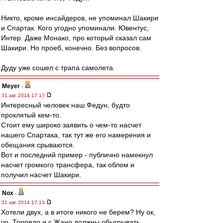
Никто, кроме инсайдеров, не упоминал Шакири
и Спартак. Кого угодно упоминали. Ювентус,
Интер. Даже Монако, про который сказал сам
Шакири. Но проеб, конечно. Без вопросов.
Дуду уже сошел с трапа самолета.
Meyer
-
31 авг 2014 17:17
Интересный человек наш Федун, будто
проклятый кем-то.
Стоит ему широко заявить о чем-то насчет
нашего Спартака, так тут же его намерения и
обещания срываются.
Вот и последний пример - публично намекнул
насчет громкого трансфера, так облом и
получил насчет Шакири.
Nox
-
31 авг 2014 17:13
Хотели двух, а в итоге никого не берем? Ну ок,
чо. Торпедо и с Жано должны обыгрывать.