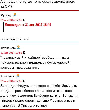
А он еще что-то где-то показал в других играх
за СМ?
Vyborg
-
31 авг 2014 17:58
Леонидыч » 31 авг 2014 18:49
Большое спасибо
Cтаканов
-
31 авг 2014 17:58
"независимый инсайдер" вообще - пять, а
применительно к владельцу букмекерской
конторы - два раза пять
Low_kick
-
31 авг 2014 17:55
За стадио Федуну огромное спасибо. Замутить
стадио в разы более хлопатное и затратное
дело, чем с десяток Вэлбуена купить. Вон женя
Гнидер стадио строит дольше Федуна, а воз и
ныне там. В Химарях гоняют