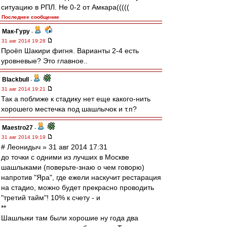
ситуацию в РПЛ. Не 0-2 от Амкара(((((
Последнее сообщение
Мак-Гуру
-
31 авг 2014 19:28
Проёп Шакири фигня. Варианты 2-4 есть
уровневые? Это главное..
Blackbull
-
31 авг 2014 19:21
Так а поближе к стадику нет еще какого-нить
хорошего местечка под шашлычок и т.п?
Maestro27
-
31 авг 2014 19:19
# Леонидыч » 31 авг 2014 17:31
до точки с одними из лучших в Москве
шашлыками (поверьте-знаю о чем говорю)
напротив "Яра", где ежели наскучит рестарация
на стадио, можно будет прекрасно проводить
"третий тайм"! 10% к счету - и
**
Шашлыки там были хорошие ну года два