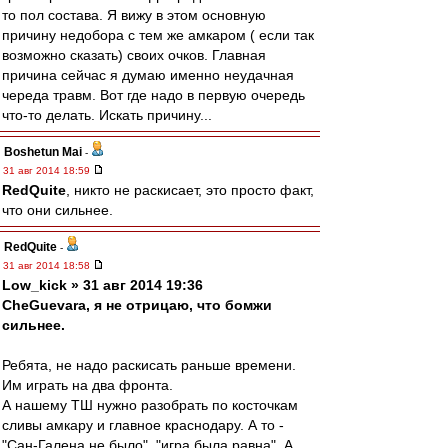
то пол состава. Я вижу в этом основную
причину недобора с тем же амкаром ( если так
возможно сказать) своих очков. Главная
причина сейчас я думаю именно неудачная
череда травм. Вот где надо в первую очередь
что-то делать. Искать причину...
Boshetun Mai
-
31 авг 2014 18:59
RedQuite
, никто не раскисает, это просто факт,
что они сильнее.
RedQuite
-
31 авг 2014 18:58
Low_kick » 31 авг 2014 19:36
CheGuevara, я не отрицаю, что бомжи
сильнее.
Ребята, не надо раскисать раньше времени.
Им играть на два фронта.
А нашему ТШ нужно разобрать по косточкам
сливы амкару и главное краснодару. А то -
"Сан-Галена не было", "игра была равна". А