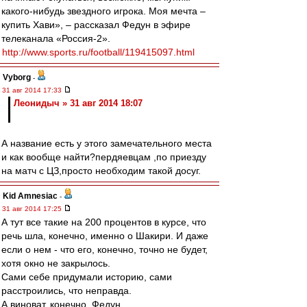
какого-нибудь звездного игрока. Моя мечта –
купить Хави», – рассказал Федун в эфире
телеканала «Россия-2».
http://www.sports.ru/football/119415097.html
Vyborg
-
31 авг 2014 17:33
Леонидыч » 31 авг 2014 18:07
А название есть у этого замечательного места
и как вообще найти?пердяевцам ,по приезду
на матч с ЦЗ,просто необходим такой досуг.
Kid Amnesiac
-
31 авг 2014 17:25
А тут все такие на 200 процентов в курсе, что
речь шла, конечно, именно о Шакири. И даже
если о нем - что его, конечно, точно не будет,
хотя окно не закрылось.
Сами себе придумали историю, сами
расстроились, что неправда.
А виноват, конечно, Федун.