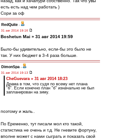
назад, как и хачапури собственно. Так что увы
есть есть над чем работать )
Сори за оф
RedQuite
-
31 авг 2014 19:16
Boshetun Mai » 31 авг 2014 19:59
Было-бы удивительно, если-бы это было не
так. У них бюджет в 3-4 раза больше.
DimonSpa
-
31 авг 2014 19:13
CheGuevara » 31 авг 2014 18:23
Драма в том, что судя по всему нет плана
"б". Если конечно план "б" изначально не был
запланирован на зиму.
поэтому и жаль..
По Еременко, тут писали мол кто такой,
статистика не очень и т.д. Не гневите фортуну,
вполне может с нами сыграть и показать свой