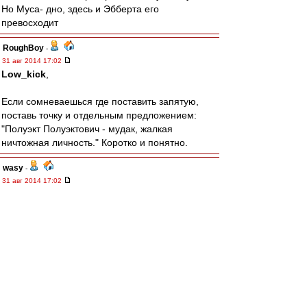
Но Муса- дно, здесь и Эбберта его
превосходит
RoughBoy
-
31 авг 2014 17:02
Low_kick
,
Если сомневаешься где поставить запятую,
поставь точку и отдельным предложением:
"Полуэкт Полуэктович - мудак, жалкая
ничтожная личность." Коротко и понятно.
wasy
-
31 авг 2014 17:02
2 Леонидыч
А мне понравился шашлык в ресторане
"Кавказская пленница" на Проспекте Мира.
Но я ведь бывший москвич, может там шашлык
неправильный? ;-)
По ходу - четвёртый гипотетический соперник -
Балтика.