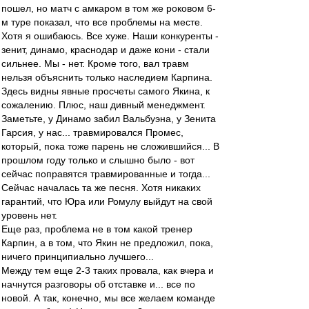
пошел, но матч с амкаром в том же роковом 6-
м туре показал, что все проблемы на месте.
Хотя я ошибаюсь. Все хуже. Наши конкуренты -
зенит, динамо, краснодар и даже кони - стали
сильнее. Мы - нет. Кроме того, вал травм
нельзя объяснить только наследием Карпина.
Здесь видны явные просчеты самого Якина, к
сожалению. Плюс, наш дивный менеджмент.
Заметьте, у Динамо забил Вальбуэна, у Зенита
Гарсия, у нас... травмировался Промес,
который, пока тоже парень не сложившийся... В
прошлом году только и слышно было - вот
сейчас поправятся травмированные и тогда...
Сейчас началась та же песня. Хотя никаких
гарантий, что Юра или Ромулу выйдут на свой
уровень нет.
Еще раз, проблема не в том какой тренер
Карпин, а в том, что Якин не предложил, пока,
ничего принципиально лучшего...
Между тем еще 2-3 таких провала, как вчера и
начнутся разговоры об отставке и... все по
новой. А так, конечно, мы все желаем команде