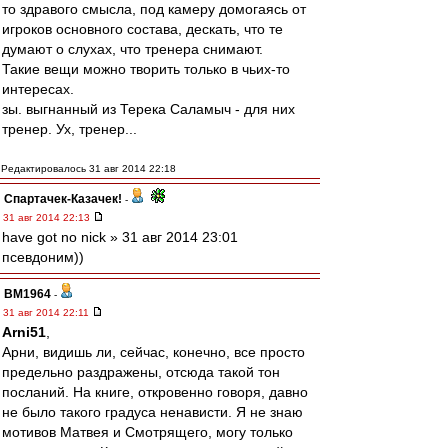
то здравого смысла, под камеру домогаясь от
игроков основного состава, дескать, что те
думают о слухах, что тренера снимают.
Такие вещи можно творить только в чьих-то
интересах.
зы. выгнанный из Терека Саламыч - для них
тренер. Ух, тренер...
Редактировалось 31 авг 2014 22:18
Спартачек-Казачек!
-
31 авг 2014 22:13
have got no nick » 31 авг 2014 23:01
псевдоним))
BM1964
-
31 авг 2014 22:11
Arni51
,
Арни, видишь ли, сейчас, конечно, все просто
предельно раздражены, отсюда такой тон
посланий. На книге, откровенно говоря, давно
не было такого градуса ненависти. Я не знаю
мотивов Матвея и Смотрящего, могу только