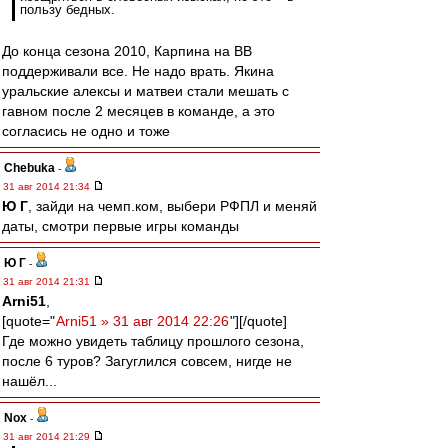
пользу бедных.
До конца сезона 2010, Карпина на ВВ
поддерживали все. Не надо врать. Якина
уральские алексы и матвеи стали мешать с
гавном после 2 месяцев в команде, а это
согласись не одно и тоже
Chebuka
-
31 авг 2014 21:34
Ю Г
, зайди на чемп.ком, выбери РФПЛ и меняй
даты, смотри первые игры команды
Ю Г
-
31 авг 2014 21:31
Arni51
,
[quote="
Arni51 » 31 авг 2014 22:26
"][/quote]
Где можно увидеть таблицу прошлого сезона,
после 6 туров? Загуглился совсем, нигде не
нашёл...
Nox
-
31 авг 2014 21:29