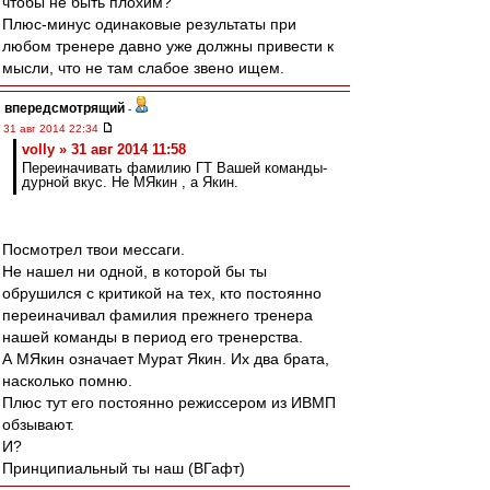
чтобы не быть плохим?
Плюс-минус одинаковые результаты при
любом тренере давно уже должны привести к
мысли, что не там слабое звено ищем.
впередсмотрящий
-
31 авг 2014 22:34
volly » 31 авг 2014 11:58
Переиначивать фамилию ГТ Вашей команды-
дурной вкус. Не МЯкин , а Якин.
Посмотрел твои мессаги.
Не нашел ни одной, в которой бы ты
обрушился с критикой на тех, кто постоянно
переиначивал фамилия прежнего тренера
нашей команды в период его тренерства.
А МЯкин означает Мурат Якин. Их два брата,
насколько помню.
Плюс тут его постоянно режиссером из ИВМП
обзывают.
И?
Принципиальный ты наш (ВГафт)