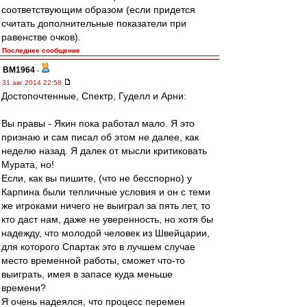
соответствующим образом (если придется
считать дополнительные показатели при
равенстве очков).
Последнее сообщение
BM1964
-
31 авг 2014 22:58
Достопочтенные, Спектр, Гуделл и Арни:
Вы правы - Якин пока работал мало. Я это
признаю и сам писал об этом не далее, как
неделю назад. Я далек от мысли критиковать
Мурата, но!
Если, как вы пишите, (что не бесспорно) у
Карпина были тепличные условия и он с теми
же игроками ничего не выиграл за пять лет, то
кто даст нам, даже не уверенность, но хотя бы
надежду, что молодой человек из Швейцарии,
для которого Спартак это в лучшем случае
место временной работы, сможет что-то
выиграть, имея в запасе куда меньше
времени?
Я очень надеялся, что процесс перемен