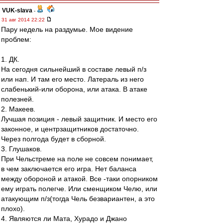
VUK-slava
-
31 авг 2014 22:22
Пару недель на раздумье. Мое видение
проблем:
1. ДК.
На сегодня сильнейший в составе левый п/з
или нап. И там его место. Латераль из него
слабенький-или оборона, или атака. В атаке
полезней.
2. Макеев.
Лучшая позиция - левый защитник. И место его
законное, и центрзащитников достаточно.
Через полгода будет в сборной.
3. Глушаков.
При Чельстреме на поле не совсем понимает,
в чем заключается его игра. Нет баланса
между обороной и атакой. Все -таки опорником
ему играть полегче. Или сменщиком Челю, или
атакующим п/з(тогда Чель безвариантен, а это
плохо).
4. Являются ли Мата, Хурадо и Джано