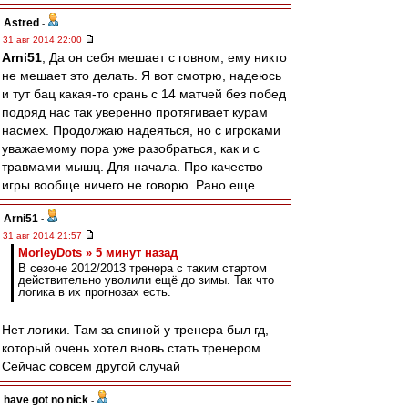
Astred
-
31 авг 2014 22:00
Arni51
, Да он себя мешает с говном, ему никто
не мешает это делать. Я вот смотрю, надеюсь
и тут бац какая-то срань с 14 матчей без побед
подряд нас так уверенно протягивает курам
насмех. Продолжаю надеяться, но с игроками
уважаемому пора уже разобраться, как и с
травмами мышц. Для начала. Про качество
игры вообще ничего не говорю. Рано еще.
Arni51
-
31 авг 2014 21:57
MorleyDots » 5 минут назад
В сезоне 2012/2013 тренера с таким стартом
действительно уволили ещё до зимы. Так что
логика в их прогнозах есть.
Нет логики. Там за спиной у тренера был гд,
который очень хотел вновь стать тренером.
Сейчас совсем другой случай
have got no nick
-