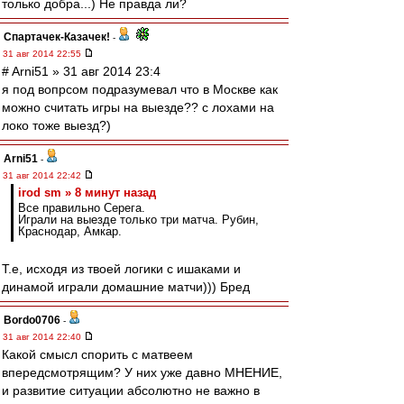
только добра...) Не правда ли?
Спартачек-Казачек!
-
31 авг 2014 22:55
# Arni51 » 31 авг 2014 23:4
я под вопрсом подразумевал что в Москве как
можно считать игры на выезде?? с лохами на
локо тоже выезд?)
Arni51
-
31 авг 2014 22:42
irod sm » 8 минут назад
Все правильно Серега.
Играли на выезде только три матча. Рубин,
Краснодар, Амкар.
Т.е, исходя из твоей логики с ишаками и
динамой играли домашние матчи))) Бред
Bordo0706
-
31 авг 2014 22:40
Какой смысл спорить с матвеем
впередсмотрящим? У них уже давно МНЕНИЕ,
и развитие ситуации абсолютно не важно в