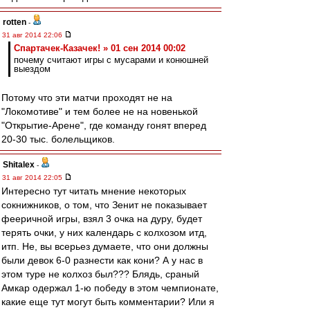
rotten
-
31 авг 2014 22:06
Спартачек-Казачек! » 01 сен 2014 00:02
почему считают игры с мусарами и конюшней
выездом
Потому что эти матчи проходят не на
"Локомотиве" и тем более не на новенькой
"Открытие-Арене", где команду гонят вперед
20-30 тыс. болельщиков.
Shitalex
-
31 авг 2014 22:05
Интересно тут читать мнение некоторых
сокнижников, о том, что Зенит не показывает
фееричной игры, взял 3 очка на дуру, будет
терять очки, у них календарь с колхозом итд,
итп. Не, вы всерьез думаете, что они должны
были девок 6-0 разнести как кони? А у нас в
этом туре не колхоз был??? Блядь, сраный
Амкар одержал 1-ю победу в этом чемпионате,
какие еще тут могут быть комментарии? Или я