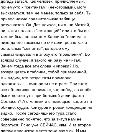
догадываться. Как человек, причисляемый,
почему-то к "сектантам" (некоторыми), могу
высказаться, тем не менее, только за себя. Ты
привел некую сравнительную таблицу
результатов. Ок. Для начала, ни я, ни Матвей,
ни, как я полагаю "смотрящий" или кто бы он
там ни был, не считаем Карпина "гением" и
никогда его таковым не считали, ровно как и
остальные "сектанты", которые ему
симпатизировали в эпоху его "правления". Во
всяком случае, я такого ни разу не читал.
Зачем тогда все эти слова и упреки? Но,
возвращаясь к таблице, тобой приведенной,
мы видим, что результаты примерно
одинаковы. +- очко роли не играет. При этом
все объективно понимают, что победы в дерби
были достигнуты при большой доли фарта.
Согласен? А с конями и с помощью, как это ни
обидно, судьи. Контуров игровой концепции не
видно. После сегодняшнего тура стало
совершенно понятно, что за титул нам не
бороться. Ясно уже СЕЙЧАС, увы. И за второе
лигочемпионское место тоже вряд ли. И мы