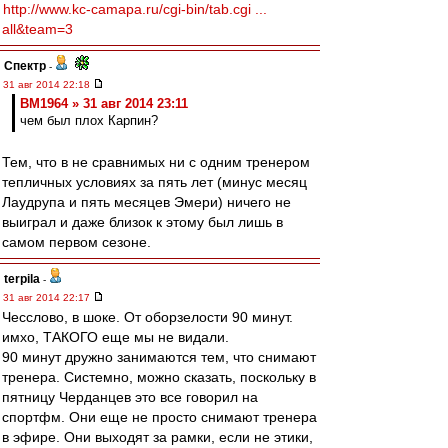
http://www.kc-camapa.ru/cgi-bin/tab.cgi ...
all&team=3
Спектр
-
31 авг 2014 22:18
BM1964 » 31 авг 2014 23:11
чем был плох Карпин?
Тем, что в не сравнимых ни с одним тренером
тепличных условиях за пять лет (минус месяц
Лаудрупа и пять месяцев Эмери) ничего не
выиграл и даже близок к этому был лишь в
самом первом сезоне.
terpila
-
31 авг 2014 22:17
Чесслово, в шоке. От оборзелости 90 минут.
имхо, ТАКОГО еще мы не видали.
90 минут дружно занимаются тем, что снимают
тренера. Системно, можно сказать, поскольку в
пятницу Черданцев это все говорил на
спортфм. Они еще не просто снимают тренера
в эфире. Они выходят за рамки, если не этики,