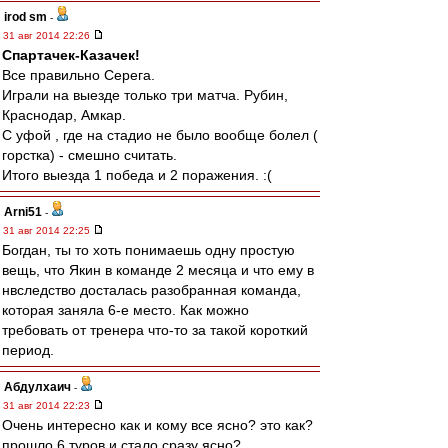
irod sm
-
31 авг 2014 22:26
Спартачек-Казачек!
Все правильно Серега.
Играли на выезде только три матча. Рубин,
Краснодар, Амкар.
С уфой , где на стадио не было вообще болел (
горстка) - смешно считать.
Итого выезда 1 победа и 2 поражения. :(
Arni51
-
31 авг 2014 22:25
Богдан, ты то хоть понимаешь одну простую
вещь, что Якин в команде 2 месяца и что ему в
нвследство досталась разобранная команда,
которая заняла 6-е место. Как можно
требовать от тренера что-то за такой короткий
период.
Абдулхаич
-
31 авг 2014 22:23
Очень интересно как и кому все ясно? это как?
прошло 6 туров и стало сразу ясно?