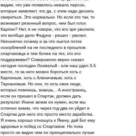
видим, что уже появилось немало персон,
которые заявляют, что да, с этим надо дескать
смириться. Это нормально. Но если это так, то
возникает резонный вопрос, чем был плох
Карпин? Нет, я не говорю, что его зря уволили,
это вообще дело Федуна - решил - уволил.
Непонятно почему и за что льется поток
оскорблений на не последнего в прошлом
спартаковца и тем более на тех, кто его
поддерживал? Совершенно верно сказал
сегодня господин Лохматый - ели наш удел 3-5
место, то за него можно бороться хоть с
Карпиным, хоть с Аленичевым, хоть с
Тархановым. Но они, то хоть свои люди,
которых помнишь, знаешь... А иностранец,
если он пришел в Спартак, должен дать
результат. Иначе зачем он нужен, если мы
отлично знаем, что через год-два он уйдет и
Спартак для него это просто место заработка.
Я очень хорошо отношусь к Якину, дай Бог ему
здоровья и побед со Спартаком. Но пока
просто не видно чем он принципиально лучше