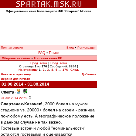
Официальный сайт болельщиков ФК "Спартак" Москва
Полная версия
Вход
•
Регистрация
FAQ
•
Поиск
Общение на сайте
Гостевая книга ВВ
»
Пред. тема
|
След. тема
Страница
1
из
176
[ Сообщений: 8784 ]
На страницу
1
,
2
,
3
,
4
,
5
...
176
След.
Начать новую тему
Добавить
Версия для печати
01.08.2014 - 31.08.2014
Спектр
-
31 авг 2014 22:59
Спартачек-Казачек!
, 2000 болел на чужом
стадионе vs. 20000+ болел на своем - разница
по-любому есть. А географическое положение
в данном случае не так важно.
Гостевые встречи любой "номинальности"
остаются гостевыми и оцениваются