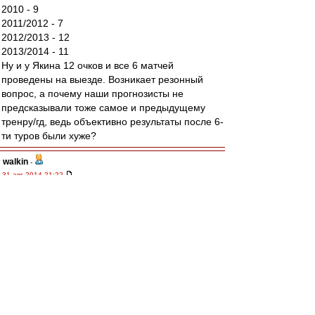
2010 - 9
2011/2012 - 7
2012/2013 - 12
2013/2014 - 11
Ну и у Якина 12 очков и все 6 матчей
проведены на выезде. Возникает резонный
вопрос, а почему наши прогнозисты не
предсказывали тоже самое и предыдущему
тренру/гд, ведь объективно результаты после 6-
ти туров были хуже?
walkin
-
31 авг 2014 21:22
Матвей
, последуй моему примеру, забей,
возьми и просто забей.
Только друзья на стадио и счет на табло, зачем
смотреть на поле??
А вместо телевизора рекомендую лишних два
часа здорового сна.
Алекс1975
-
31 авг 2014 21:22
Ю Г » 31 авг 2014 20:11