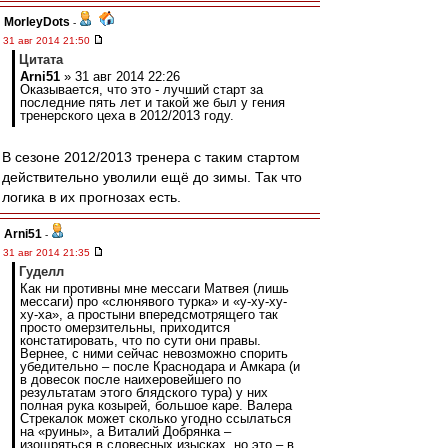
MorleyDots
-
31 авг 2014 21:50
Цитата
Arni51
» 31 авг 2014 22:26
Оказывается, что это - лучший старт за
последние пять лет и такой же был у гения
тренерского цеха в 2012/2013 году.
В сезоне 2012/2013 тренера с таким стартом
действительно уволили ещё до зимы. Так что
логика в их прогнозах есть.
Arni51
-
31 авг 2014 21:35
Гуделл
Как ни противны мне мессаги Матвея (лишь
мессаги) про «слюнявого турка» и «у-ху-ху-
ху-ха», а простыни впередсмотрящего так
просто омерзительны, приходится
констатировать, что по сути они правы.
Вернее, с ними сейчас невозможно спорить
убедительно – после Краснодара и Амкара (и
в довесок после наихеровейшего по
результатам этого блядского тура) у них
полная рука козырей, большое каре. Валера
Стрекалок может сколько угодно ссылаться
на «руины», а Виталий Добрянка –
изощряться в словесных изысках, но это – в