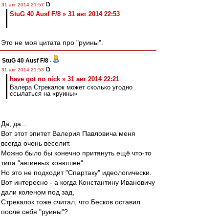
31 авг 2014 21:57
StuG 40 Ausf F/8 » 31 авг 2014 22:53
Это не моя цитата про "руины".
StuG 40 Ausf F/8
-
31 авг 2014 21:53
have got no nick » 31 авг 2014 22:21
Валера Стрекалок может сколько угодно
ссылаться на «руины»
Да, да...
Вот этот эпитет Валерия Павловича меня
всегда очень веселит.
Можно было бы конечно притянуть ещё что-то
типа "авгиевых конюшен"...
Но это не подходит "Спартаку" идеологически.
Вот интересно - а когда Константину Ивановичу
дали коленом под зад,
Стрекалок тоже считал, что Бесков оставил
после себя "руины"?