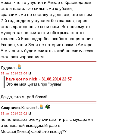
может что-то упустил и Амкар с Краснодаром
стали настолько сильными клубами,
сравнимыми по составу и деньгам, что мы им
2-й год подряд уступаем без шансов, теряя
столь драгоценные свои очки. Вот почему-то
мусора так не считают и обыгрывают этот
хваленый Краснодар без особого напряжения.
Уверен, что и Зеня не потеряет очки в Амкаре.
А мы опять будем считать какой по счету сезон
стал разочарованием.
Гуделл
-
31 авг 2014 22:04
have got no nick » 31.08.2014 22:57
Это не моя цитата про "руины".
Да-да, это я, раб божий...
Спартачек-Казачек!
-
31 авг 2014 22:02
не понимаю.почему считают игры с мусарами
и конюшней выездом.Играю в
Москве(Химки)какой это выезд??