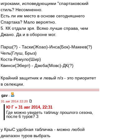
игроками, исповедующими "спартаковский
стиль? Несомненно.
Есть ли им место в основе сегодняшнего
Спартака? Мало вероятно.
5. КК отдали зря. Всяко лучше справа, чем
Джано. Да и в обороне мог.
Парш(?) - Таски(Жоао)-Инса(Бок)-Макеев(?)
Чель(Глуш, Брыз)
Коста-Ромуло(Шир)
Квинси(Эберт) - Дзюба(Мовс)-ДК(?)
Крайний защитник и левый п/з - это приоритет
в селекции.
gav
-
31 авг 2014 22:20
Ю Г » 31 авг 2014, 22:31
Где можно увидеть таблицу прошлого сезона,
после 6 туров? З
у КрыС удобная табличка - можно любой
диапазон туров выбрать