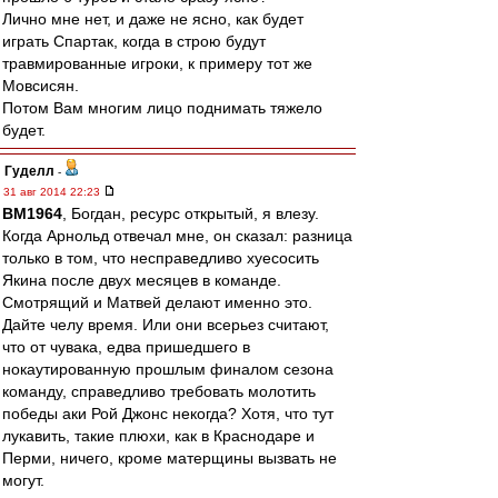
Лично мне нет, и даже не ясно, как будет
играть Спартак, когда в строю будут
травмированные игроки, к примеру тот же
Мовсисян.
Потом Вам многим лицо поднимать тяжело
будет.
Гуделл
-
31 авг 2014 22:23
BM1964
, Богдан, ресурс открытый, я влезу.
Когда Арнольд отвечал мне, он сказал: разница
только в том, что несправедливо хуесосить
Якина после двух месяцев в команде.
Смотрящий и Матвей делают именно это.
Дайте челу время. Или они всерьез считают,
что от чувака, едва пришедшего в
нокаутированную прошлым финалом сезона
команду, справедливо требовать молотить
победы аки Рой Джонс некогда? Хотя, что тут
лукавить, такие плюхи, как в Краснодаре и
Перми, ничего, кроме матерщины вызвать не
могут.