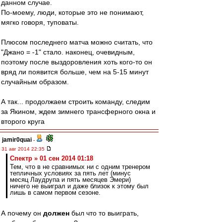
данном случае.
По-моему, люди, которые это не понимают,
мягко говоря, туповаты.
Плюсом последнего матча можно считать, что
"Джано = -1" стало. наконец, очевидным,
поэтому после выздоровления хоть кого-то он
вряд ли появится больше, чем на 5-15 минут
случайным образом.
А так... продолжаем строить команду, следим
за Якином, ждем зимнего трансферного окна и
второго круга
jamir0quai
-
31 авг 2014 22:35
Спектр » 01 сен 2014 01:18
Тем, что в не сравнимых ни с одним тренером
тепличных условиях за пять лет (минус
месяц Лаудрупа и пять месяцев Эмери)
ничего не выиграл и даже близок к этому был
лишь в самом первом сезоне.
А почему он
должен
был что то выиграть,