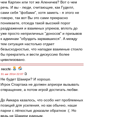
чем Карпин или тот же Аленичев? Вот о чем
речь. И вы - люди, считающие, как Гуделл,
сами себя "фобами", хотя заметь - я этого не
говорю, так вот Вы это сами прекрасно
понимаете, отсюда такой высокий порог
раздражения и взаимных упреков, вплоть до
уже просто неприличных "доносов" и призывов
к админам "обуздать зарвавшихся". А между
тем ситуация настолько отдает
безысходностью, что нападки взаимные стоило
бы прекратить и вести дискуссию более
цивилизовано.
recchi
-
31 авг 2014 22:07
Не будет Шакири? И хорошо.
Игрок Спартака не должен априори вызывать
отвращение, а потом игрой достигать любви.
До Амкара казалось, что особо нет проблемных
позиций для усиления, но как обычно, наши
парни с лёгкостью доказали обратное :(. Но
ведь не Шакири единым.