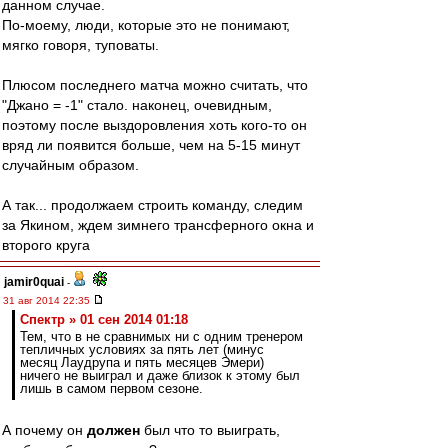
данном случае.
По-моему, люди, которые это не понимают,
мягко говоря, туповаты.
Плюсом последнего матча можно считать, что
"Джано = -1" стало. наконец, очевидным,
поэтому после выздоровления хоть кого-то он
вряд ли появится больше, чем на 5-15 минут
случайным образом.
А так... продолжаем строить команду, следим
за Якином, ждем зимнего трансферного окна и
второго круга
jamir0quai
-
31 авг 2014 22:35
Спектр » 01 сен 2014 01:18
Тем, что в не сравнимых ни с одним тренером
тепличных условиях за пять лет (минус
месяц Лаудрупа и пять месяцев Эмери)
ничего не выиграл и даже близок к этому был
лишь в самом первом сезоне.
А почему он
должен
был что то выиграть,