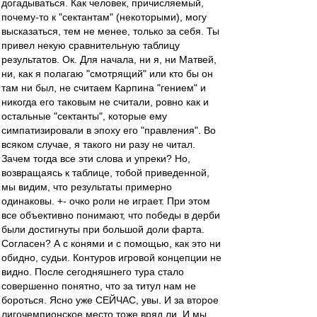
догадываться. Как человек, причисляемый,
почему-то к "сектантам" (некоторыми), могу
высказаться, тем не менее, только за себя. Ты
привел некую сравнительную таблицу
результатов. Ок. Для начала, ни я, ни Матвей,
ни, как я полагаю "смотрящий" или кто бы он
там ни был, не считаем Карпина "гением" и
никогда его таковым не считали, ровно как и
остальные "сектанты", которые ему
симпатизировали в эпоху его "правления". Во
всяком случае, я такого ни разу не читал.
Зачем тогда все эти слова и упреки? Но,
возвращаясь к таблице, тобой приведенной,
мы видим, что результаты примерно
одинаковы. +- очко роли не играет. При этом
все объективно понимают, что победы в дерби
были достигнуты при большой доли фарта.
Согласен? А с конями и с помощью, как это ни
обидно, судьи. Контуров игровой концепции не
видно. После сегодняшнего тура стало
совершенно понятно, что за титул нам не
бороться. Ясно уже СЕЙЧАС, увы. И за второе
лигочемпионское место тоже вряд ли. И мы