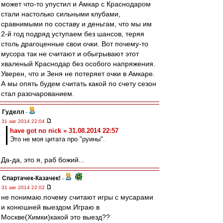
может что-то упустил и Амкар с Краснодаром
стали настолько сильными клубами,
сравнимыми по составу и деньгам, что мы им
2-й год подряд уступаем без шансов, теряя
столь драгоценные свои очки. Вот почему-то
мусора так не считают и обыгрывают этот
хваленый Краснодар без особого напряжения.
Уверен, что и Зеня не потеряет очки в Амкаре.
А мы опять будем считать какой по счету сезон
стал разочарованием.
Гуделл
-
31 авг 2014 22:04
have got no nick » 31.08.2014 22:57
Это не моя цитата про "руины".
Да-да, это я, раб божий...
Спартачек-Казачек!
-
31 авг 2014 22:02
не понимаю.почему считают игры с мусарами
и конюшней выездом.Играю в
Москве(Химки)какой это выезд??