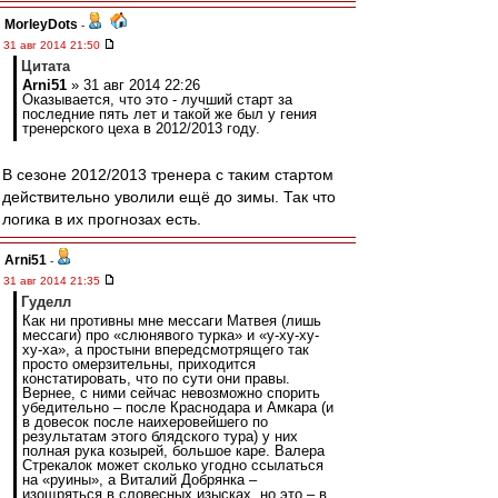
MorleyDots
-
31 авг 2014 21:50
Цитата
Arni51
» 31 авг 2014 22:26
Оказывается, что это - лучший старт за
последние пять лет и такой же был у гения
тренерского цеха в 2012/2013 году.
В сезоне 2012/2013 тренера с таким стартом
действительно уволили ещё до зимы. Так что
логика в их прогнозах есть.
Arni51
-
31 авг 2014 21:35
Гуделл
Как ни противны мне мессаги Матвея (лишь
мессаги) про «слюнявого турка» и «у-ху-ху-
ху-ха», а простыни впередсмотрящего так
просто омерзительны, приходится
констатировать, что по сути они правы.
Вернее, с ними сейчас невозможно спорить
убедительно – после Краснодара и Амкара (и
в довесок после наихеровейшего по
результатам этого блядского тура) у них
полная рука козырей, большое каре. Валера
Стрекалок может сколько угодно ссылаться
на «руины», а Виталий Добрянка –
изощряться в словесных изысках, но это – в