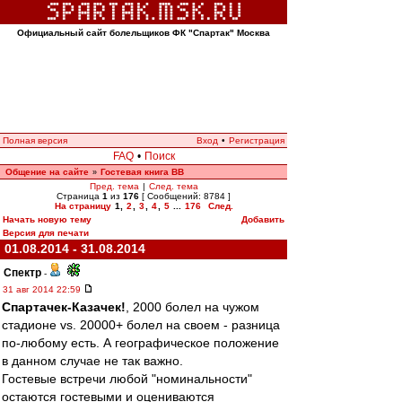
Официальный сайт болельщиков ФК "Спартак" Москва
Полная версия
Вход
•
Регистрация
FAQ
•
Поиск
Общение на сайте
Гостевая книга ВВ
»
Пред. тема
|
След. тема
Страница
1
из
176
[ Сообщений: 8784 ]
На страницу
1
,
2
,
3
,
4
,
5
...
176
След.
Начать новую тему
Добавить
Версия для печати
01.08.2014 - 31.08.2014
Спектр
-
31 авг 2014 22:59
Спартачек-Казачек!
, 2000 болел на чужом
стадионе vs. 20000+ болел на своем - разница
по-любому есть. А географическое положение
в данном случае не так важно.
Гостевые встречи любой "номинальности"
остаются гостевыми и оцениваются