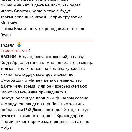
Лично мне нет, и даже не ясно, как будет
играть Спартак, когда в строю будут
травмированные игроки, к примеру тот же
Мовсисян.
Потом Вам многим лицо поднимать тяжело
будет.
Гуделл
-
31 авг 2014 22:23
BM1964
, Богдан, ресурс открытый, я влезу.
Когда Арнольд отвечал мне, он сказал: разница
только в том, что несправедливо хуесосить
Якина после двух месяцев в команде.
Смотрящий и Матвей делают именно это.
Дайте челу время. Или они всерьез считают,
что от чувака, едва пришедшего в
нокаутированную прошлым финалом сезона
команду, справедливо требовать молотить
победы аки Рой Джонс некогда? Хотя, что тут
лукавить, такие плюхи, как в Краснодаре и
Перми, ничего, кроме матерщины вызвать не
могут.