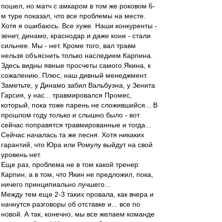
пошел, но матч с амкаром в том же роковом 6-
м туре показал, что все проблемы на месте.
Хотя я ошибаюсь. Все хуже. Наши конкуренты -
зенит, динамо, краснодар и даже кони - стали
сильнее. Мы - нет. Кроме того, вал травм
нельзя объяснить только наследием Карпина.
Здесь видны явные просчеты самого Якина, к
сожалению. Плюс, наш дивный менеджмент.
Заметьте, у Динамо забил Вальбуэна, у Зенита
Гарсия, у нас... травмировался Промес,
который, пока тоже парень не сложившийся... В
прошлом году только и слышно было - вот
сейчас поправятся травмированные и тогда...
Сейчас началась та же песня. Хотя никаких
гарантий, что Юра или Ромулу выйдут на свой
уровень нет.
Еще раз, проблема не в том какой тренер
Карпин, а в том, что Якин не предложил, пока,
ничего принципиально лучшего...
Между тем еще 2-3 таких провала, как вчера и
начнутся разговоры об отставке и... все по
новой. А так, конечно, мы все желаем команде