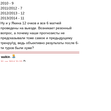
2010 - 9
2011/2012 - 7
2012/2013 - 12
2013/2014 - 11
Ну и у Якина 12 очков и все 6 матчей
проведены на выезде. Возникает резонный
вопрос, а почему наши прогнозисты не
предсказывали тоже самое и предыдущему
тренру/гд, ведь объективно результаты после 6-
ти туров были хуже?
walkin
-
31 авг 2014 21:22
Матвей
, последуй моему примеру, забей,
возьми и просто забей.
Только друзья на стадио и счет на табло, зачем
смотреть на поле??
А вместо телевизора рекомендую лишних два
часа здорового сна.
Алекс1975
-
31 авг 2014 21:22
Ю Г » 31 авг 2014 20:11