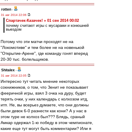
rotten
-
31 авг 2014 22:06
Спартачек-Казачек! » 01 сен 2014 00:02
почему считают игры с мусарами и конюшней
выездом
Потому что эти матчи проходят не на
"Локомотиве" и тем более не на новенькой
"Открытие-Арене", где команду гонят вперед
20-30 тыс. болельщиков.
Shitalex
-
31 авг 2014 22:05
Интересно тут читать мнение некоторых
сокнижников, о том, что Зенит не показывает
фееричной игры, взял 3 очка на дуру, будет
терять очки, у них календарь с колхозом итд,
итп. Не, вы всерьез думаете, что они должны
были девок 6-0 разнести как кони? А у нас в
этом туре не колхоз был??? Блядь, сраный
Амкар одержал 1-ю победу в этом чемпионате,
какие еще тут могут быть комментарии? Или я