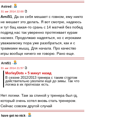
Astred
-
31 авг 2014 22:00
Arni51
, Да он себя мешает с говном, ему никто
не мешает это делать. Я вот смотрю, надеюсь
и тут бац какая-то срань с 14 матчей без побед
подряд нас так уверенно протягивает курам
насмех. Продолжаю надеяться, но с игроками
уважаемому пора уже разобраться, как и с
травмами мышц. Для начала. Про качество
игры вообще ничего не говорю. Рано еще.
Arni51
-
31 авг 2014 21:57
MorleyDots » 5 минут назад
В сезоне 2012/2013 тренера с таким стартом
действительно уволили ещё до зимы. Так что
логика в их прогнозах есть.
Нет логики. Там за спиной у тренера был гд,
который очень хотел вновь стать тренером.
Сейчас совсем другой случай
have got no nick
-