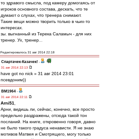
то здравого смысла, под камеру домогаясь от
игроков основного состава, дескать, что те
думают о слухах, что тренера снимают.
Такие вещи можно творить только в чьих-то
интересах.
зы. выгнанный из Терека Саламыч - для них
тренер. Ух, тренер...
Редактировалось 31 авг 2014 22:18
Спартачек-Казачек!
-
31 авг 2014 22:13
have got no nick » 31 авг 2014 23:01
псевдоним))
BM1964
-
31 авг 2014 22:11
Arni51
,
Арни, видишь ли, сейчас, конечно, все просто
предельно раздражены, отсюда такой тон
посланий. На книге, откровенно говоря, давно
не было такого градуса ненависти. Я не знаю
мотивов Матвея и Смотрящего, могу только