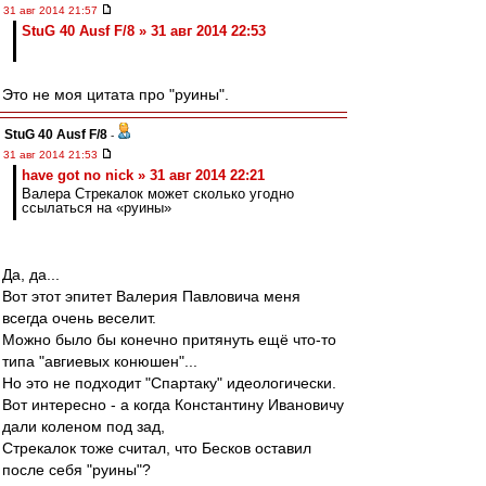
31 авг 2014 21:57
StuG 40 Ausf F/8 » 31 авг 2014 22:53
Это не моя цитата про "руины".
StuG 40 Ausf F/8
-
31 авг 2014 21:53
have got no nick » 31 авг 2014 22:21
Валера Стрекалок может сколько угодно
ссылаться на «руины»
Да, да...
Вот этот эпитет Валерия Павловича меня
всегда очень веселит.
Можно было бы конечно притянуть ещё что-то
типа "авгиевых конюшен"...
Но это не подходит "Спартаку" идеологически.
Вот интересно - а когда Константину Ивановичу
дали коленом под зад,
Стрекалок тоже считал, что Бесков оставил
после себя "руины"?