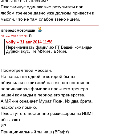
чтобы не быть плохим?
Плюс-минус одинаковые результаты при
любом тренере давно уже должны привести к
мысли, что не там слабое звено ищем.
впередсмотрящий
-
31 авг 2014 22:34
volly » 31 авг 2014 11:58
Переиначивать фамилию ГТ Вашей команды-
дурной вкус. Не МЯкин , а Якин.
Посмотрел твои мессаги.
Не нашел ни одной, в которой бы ты
обрушился с критикой на тех, кто постоянно
переиначивал фамилия прежнего тренера
нашей команды в период его тренерства.
А МЯкин означает Мурат Якин. Их два брата,
насколько помню.
Плюс тут его постоянно режиссером из ИВМП
обзывают.
И?
Принципиальный ты наш (ВГафт)