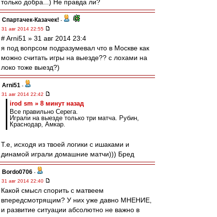
только добра...) Не правда ли?
Спартачек-Казачек!
-
31 авг 2014 22:55
# Arni51 » 31 авг 2014 23:4
я под вопрсом подразумевал что в Москве как
можно считать игры на выезде?? с лохами на
локо тоже выезд?)
Arni51
-
31 авг 2014 22:42
irod sm » 8 минут назад
Все правильно Серега.
Играли на выезде только три матча. Рубин,
Краснодар, Амкар.
Т.е, исходя из твоей логики с ишаками и
динамой играли домашние матчи))) Бред
Bordo0706
-
31 авг 2014 22:40
Какой смысл спорить с матвеем
впередсмотрящим? У них уже давно МНЕНИЕ,
и развитие ситуации абсолютно не важно в