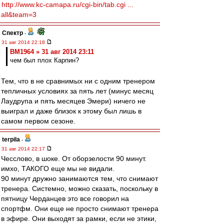
http://www.kc-camapa.ru/cgi-bin/tab.cgi ...
all&team=3
Спектр
-
31 авг 2014 22:18
BM1964 » 31 авг 2014 23:11
чем был плох Карпин?
Тем, что в не сравнимых ни с одним тренером
тепличных условиях за пять лет (минус месяц
Лаудрупа и пять месяцев Эмери) ничего не
выиграл и даже близок к этому был лишь в
самом первом сезоне.
terpila
-
31 авг 2014 22:17
Чесслово, в шоке. От оборзелости 90 минут.
имхо, ТАКОГО еще мы не видали.
90 минут дружно занимаются тем, что снимают
тренера. Системно, можно сказать, поскольку в
пятницу Черданцев это все говорил на
спортфм. Они еще не просто снимают тренера
в эфире. Они выходят за рамки, если не этики,