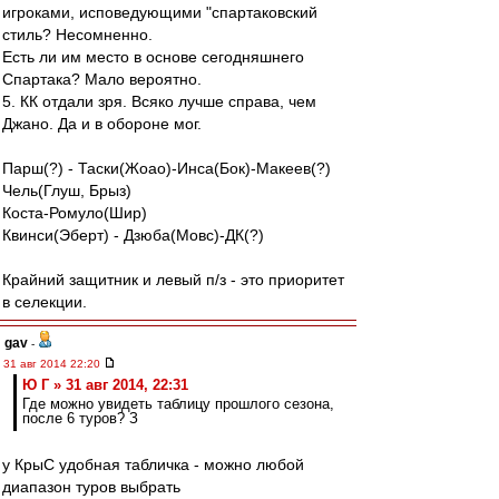
игроками, исповедующими "спартаковский
стиль? Несомненно.
Есть ли им место в основе сегодняшнего
Спартака? Мало вероятно.
5. КК отдали зря. Всяко лучше справа, чем
Джано. Да и в обороне мог.
Парш(?) - Таски(Жоао)-Инса(Бок)-Макеев(?)
Чель(Глуш, Брыз)
Коста-Ромуло(Шир)
Квинси(Эберт) - Дзюба(Мовс)-ДК(?)
Крайний защитник и левый п/з - это приоритет
в селекции.
gav
-
31 авг 2014 22:20
Ю Г » 31 авг 2014, 22:31
Где можно увидеть таблицу прошлого сезона,
после 6 туров? З
у КрыС удобная табличка - можно любой
диапазон туров выбрать