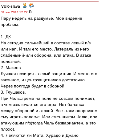
VUK-slava
-
31 авг 2014 22:22
Пару недель на раздумье. Мое видение
проблем:
1. ДК.
На сегодня сильнейший в составе левый п/з
или нап. И там его место. Латераль из него
слабенький-или оборона, или атака. В атаке
полезней.
2. Макеев.
Лучшая позиция - левый защитник. И место его
законное, и центрзащитников достаточно.
Через полгода будет в сборной.
3. Глушаков.
При Чельстреме на поле не совсем понимает,
в чем заключается его игра. Нет баланса
между обороной и атакой. Все -таки опорником
ему играть полегче. Или сменщиком Челю, или
атакующим п/з(тогда Чель безвариантен, а это
плохо).
4. Являются ли Мата, Хурадо и Джано