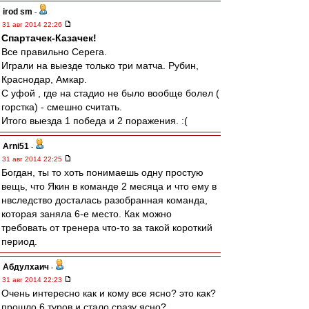
irod sm
-
31 авг 2014 22:26
Спартачек-Казачек!
Все правильно Серега.
Играли на выезде только три матча. Рубин,
Краснодар, Амкар.
С уфой , где на стадио не было вообще болел (
горстка) - смешно считать.
Итого выезда 1 победа и 2 поражения. :(
Arni51
-
31 авг 2014 22:25
Богдан, ты то хоть понимаешь одну простую
вещь, что Якин в команде 2 месяца и что ему в
нвследство досталась разобранная команда,
которая заняла 6-е место. Как можно
требовать от тренера что-то за такой короткий
период.
Абдулхаич
-
31 авг 2014 22:23
Очень интересно как и кому все ясно? это как?
прошло 6 туров и стало сразу ясно?