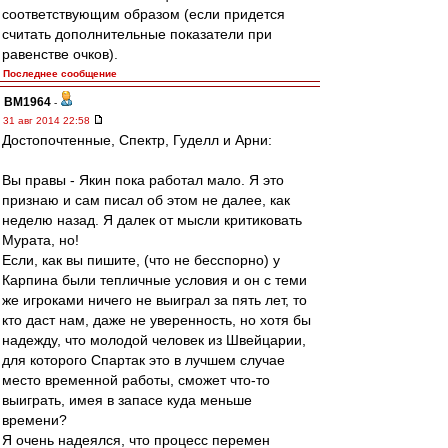
соответствующим образом (если придется
считать дополнительные показатели при
равенстве очков).
Последнее сообщение
BM1964
-
31 авг 2014 22:58
Достопочтенные, Спектр, Гуделл и Арни:
Вы правы - Якин пока работал мало. Я это
признаю и сам писал об этом не далее, как
неделю назад. Я далек от мысли критиковать
Мурата, но!
Если, как вы пишите, (что не бесспорно) у
Карпина были тепличные условия и он с теми
же игроками ничего не выиграл за пять лет, то
кто даст нам, даже не уверенность, но хотя бы
надежду, что молодой человек из Швейцарии,
для которого Спартак это в лучшем случае
место временной работы, сможет что-то
выиграть, имея в запасе куда меньше
времени?
Я очень надеялся, что процесс перемен