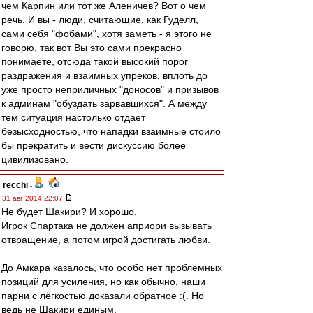
чем Карпин или тот же Аленичев? Вот о чем
речь. И вы - люди, считающие, как Гуделл,
сами себя "фобами", хотя заметь - я этого не
говорю, так вот Вы это сами прекрасно
понимаете, отсюда такой высокий порог
раздражения и взаимных упреков, вплоть до
уже просто неприличных "доносов" и призывов
к админам "обуздать зарвавшихся". А между
тем ситуация настолько отдает
безысходностью, что нападки взаимные стоило
бы прекратить и вести дискуссию более
цивилизовано.
recchi
-
31 авг 2014 22:07
Не будет Шакири? И хорошо.
Игрок Спартака не должен априори вызывать
отвращение, а потом игрой достигать любви.
До Амкара казалось, что особо нет проблемных
позиций для усиления, но как обычно, наши
парни с лёгкостью доказали обратное :(. Но
ведь не Шакири единым.