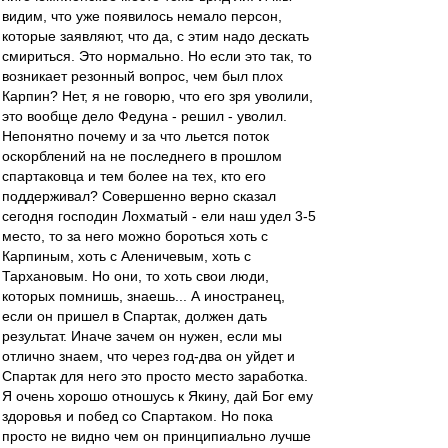
видим, что уже появилось немало персон,
которые заявляют, что да, с этим надо дескать
смириться. Это нормально. Но если это так, то
возникает резонный вопрос, чем был плох
Карпин? Нет, я не говорю, что его зря уволили,
это вообще дело Федуна - решил - уволил.
Непонятно почему и за что льется поток
оскорблений на не последнего в прошлом
спартаковца и тем более на тех, кто его
поддерживал? Совершенно верно сказал
сегодня господин Лохматый - ели наш удел 3-5
место, то за него можно бороться хоть с
Карпиным, хоть с Аленичевым, хоть с
Тархановым. Но они, то хоть свои люди,
которых помнишь, знаешь... А иностранец,
если он пришел в Спартак, должен дать
результат. Иначе зачем он нужен, если мы
отлично знаем, что через год-два он уйдет и
Спартак для него это просто место заработка.
Я очень хорошо отношусь к Якину, дай Бог ему
здоровья и побед со Спартаком. Но пока
просто не видно чем он принципиально лучше