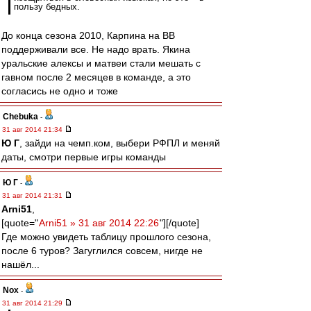
пользу бедных.
До конца сезона 2010, Карпина на ВВ
поддерживали все. Не надо врать. Якина
уральские алексы и матвеи стали мешать с
гавном после 2 месяцев в команде, а это
согласись не одно и тоже
Chebuka
-
31 авг 2014 21:34
Ю Г
, зайди на чемп.ком, выбери РФПЛ и меняй
даты, смотри первые игры команды
Ю Г
-
31 авг 2014 21:31
Arni51
,
[quote="
Arni51 » 31 авг 2014 22:26
"][/quote]
Где можно увидеть таблицу прошлого сезона,
после 6 туров? Загуглился совсем, нигде не
нашёл...
Nox
-
31 авг 2014 21:29