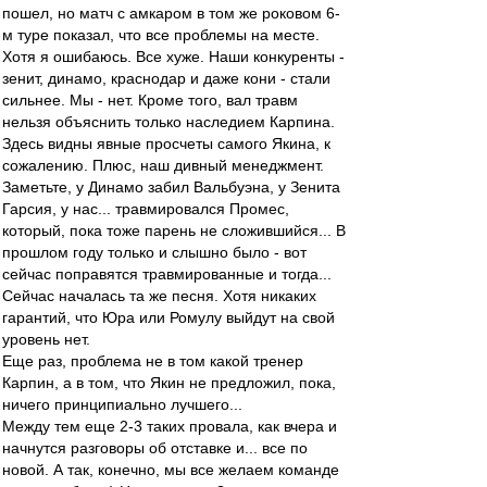
пошел, но матч с амкаром в том же роковом 6-
м туре показал, что все проблемы на месте.
Хотя я ошибаюсь. Все хуже. Наши конкуренты -
зенит, динамо, краснодар и даже кони - стали
сильнее. Мы - нет. Кроме того, вал травм
нельзя объяснить только наследием Карпина.
Здесь видны явные просчеты самого Якина, к
сожалению. Плюс, наш дивный менеджмент.
Заметьте, у Динамо забил Вальбуэна, у Зенита
Гарсия, у нас... травмировался Промес,
который, пока тоже парень не сложившийся... В
прошлом году только и слышно было - вот
сейчас поправятся травмированные и тогда...
Сейчас началась та же песня. Хотя никаких
гарантий, что Юра или Ромулу выйдут на свой
уровень нет.
Еще раз, проблема не в том какой тренер
Карпин, а в том, что Якин не предложил, пока,
ничего принципиально лучшего...
Между тем еще 2-3 таких провала, как вчера и
начнутся разговоры об отставке и... все по
новой. А так, конечно, мы все желаем команде