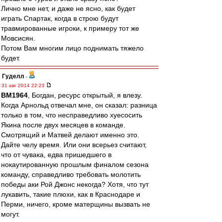
Лично мне нет, и даже не ясно, как будет
играть Спартак, когда в строю будут
травмированные игроки, к примеру тот же
Мовсисян.
Потом Вам многим лицо поднимать тяжело
будет.
Гуделл
-
31 авг 2014 22:23
BM1964
, Богдан, ресурс открытый, я влезу.
Когда Арнольд отвечал мне, он сказал: разница
только в том, что несправедливо хуесосить
Якина после двух месяцев в команде.
Смотрящий и Матвей делают именно это.
Дайте челу время. Или они всерьез считают,
что от чувака, едва пришедшего в
нокаутированную прошлым финалом сезона
команду, справедливо требовать молотить
победы аки Рой Джонс некогда? Хотя, что тут
лукавить, такие плюхи, как в Краснодаре и
Перми, ничего, кроме матерщины вызвать не
могут.