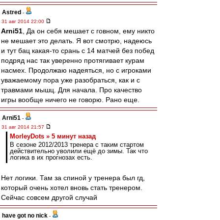
Astred
-
31 авг 2014 22:00
Arni51
, Да он себя мешает с говном, ему никто
не мешает это делать. Я вот смотрю, надеюсь
и тут бац какая-то срань с 14 матчей без побед
подряд нас так уверенно протягивает курам
насмех. Продолжаю надеяться, но с игроками
уважаемому пора уже разобраться, как и с
травмами мышц. Для начала. Про качество
игры вообще ничего не говорю. Рано еще.
Arni51
-
31 авг 2014 21:57
MorleyDots » 5 минут назад
В сезоне 2012/2013 тренера с таким стартом
действительно уволили ещё до зимы. Так что
логика в их прогнозах есть.
Нет логики. Там за спиной у тренера был гд,
который очень хотел вновь стать тренером.
Сейчас совсем другой случай
have got no nick
-