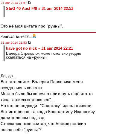
31 авг 2014 21:57
StuG 40 Ausf F/8 » 31 авг 2014 22:53
Это не моя цитата про "руины".
StuG 40 Ausf F/8
-
31 авг 2014 21:53
have got no nick » 31 авг 2014 22:21
Валера Стрекалок может сколько угодно
ссылаться на «руины»
Да, да...
Вот этот эпитет Валерия Павловича меня
всегда очень веселит.
Можно было бы конечно притянуть ещё что-то
типа "авгиевых конюшен"...
Но это не подходит "Спартаку" идеологически.
Вот интересно - а когда Константину Ивановичу
дали коленом под зад,
Стрекалок тоже считал, что Бесков оставил
после себя "руины"?