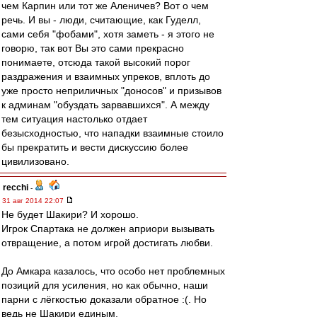
чем Карпин или тот же Аленичев? Вот о чем
речь. И вы - люди, считающие, как Гуделл,
сами себя "фобами", хотя заметь - я этого не
говорю, так вот Вы это сами прекрасно
понимаете, отсюда такой высокий порог
раздражения и взаимных упреков, вплоть до
уже просто неприличных "доносов" и призывов
к админам "обуздать зарвавшихся". А между
тем ситуация настолько отдает
безысходностью, что нападки взаимные стоило
бы прекратить и вести дискуссию более
цивилизовано.
recchi
-
31 авг 2014 22:07
Не будет Шакири? И хорошо.
Игрок Спартака не должен априори вызывать
отвращение, а потом игрой достигать любви.
До Амкара казалось, что особо нет проблемных
позиций для усиления, но как обычно, наши
парни с лёгкостью доказали обратное :(. Но
ведь не Шакири единым.