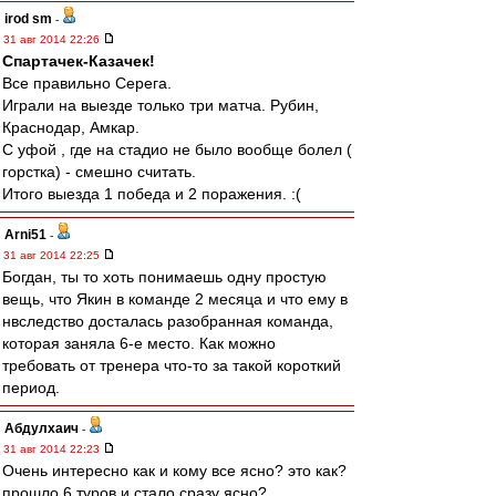
irod sm
-
31 авг 2014 22:26
Спартачек-Казачек!
Все правильно Серега.
Играли на выезде только три матча. Рубин,
Краснодар, Амкар.
С уфой , где на стадио не было вообще болел (
горстка) - смешно считать.
Итого выезда 1 победа и 2 поражения. :(
Arni51
-
31 авг 2014 22:25
Богдан, ты то хоть понимаешь одну простую
вещь, что Якин в команде 2 месяца и что ему в
нвследство досталась разобранная команда,
которая заняла 6-е место. Как можно
требовать от тренера что-то за такой короткий
период.
Абдулхаич
-
31 авг 2014 22:23
Очень интересно как и кому все ясно? это как?
прошло 6 туров и стало сразу ясно?