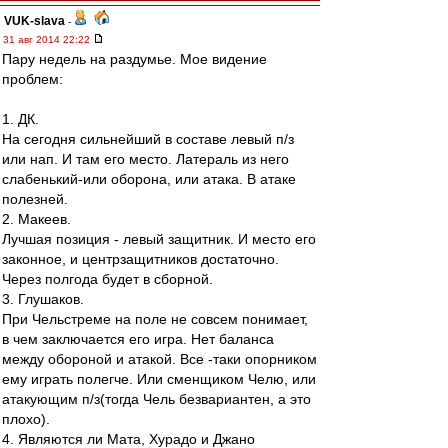
VUK-slava
-
31 авг 2014 22:22
Пару недель на раздумье. Мое видение
проблем:
1. ДК.
На сегодня сильнейший в составе левый п/з
или нап. И там его место. Латераль из него
слабенький-или оборона, или атака. В атаке
полезней.
2. Макеев.
Лучшая позиция - левый защитник. И место его
законное, и центрзащитников достаточно.
Через полгода будет в сборной.
3. Глушаков.
При Чельстреме на поле не совсем понимает,
в чем заключается его игра. Нет баланса
между обороной и атакой. Все -таки опорником
ему играть полегче. Или сменщиком Челю, или
атакующим п/з(тогда Чель безвариантен, а это
плохо).
4. Являются ли Мата, Хурадо и Джано