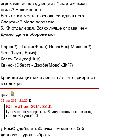
игроками, исповедующими "спартаковский
стиль? Несомненно.
Есть ли им место в основе сегодняшнего
Спартака? Мало вероятно.
5. КК отдали зря. Всяко лучше справа, чем
Джано. Да и в обороне мог.
Парш(?) - Таски(Жоао)-Инса(Бок)-Макеев(?)
Чель(Глуш, Брыз)
Коста-Ромуло(Шир)
Квинси(Эберт) - Дзюба(Мовс)-ДК(?)
Крайний защитник и левый п/з - это приоритет
в селекции.
gav
-
31 авг 2014 22:20
Ю Г » 31 авг 2014, 22:31
Где можно увидеть таблицу прошлого сезона,
после 6 туров? З
у КрыС удобная табличка - можно любой
диапазон туров выбрать