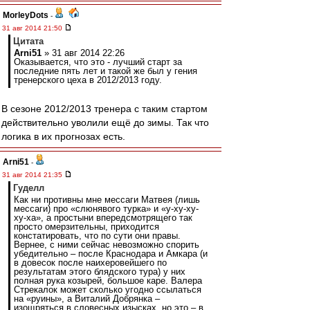
MorleyDots
-
31 авг 2014 21:50
Цитата
Arni51
» 31 авг 2014 22:26
Оказывается, что это - лучший старт за
последние пять лет и такой же был у гения
тренерского цеха в 2012/2013 году.
В сезоне 2012/2013 тренера с таким стартом
действительно уволили ещё до зимы. Так что
логика в их прогнозах есть.
Arni51
-
31 авг 2014 21:35
Гуделл
Как ни противны мне мессаги Матвея (лишь
мессаги) про «слюнявого турка» и «у-ху-ху-
ху-ха», а простыни впередсмотрящего так
просто омерзительны, приходится
констатировать, что по сути они правы.
Вернее, с ними сейчас невозможно спорить
убедительно – после Краснодара и Амкара (и
в довесок после наихеровейшего по
результатам этого блядского тура) у них
полная рука козырей, большое каре. Валера
Стрекалок может сколько угодно ссылаться
на «руины», а Виталий Добрянка –
изощряться в словесных изысках, но это – в