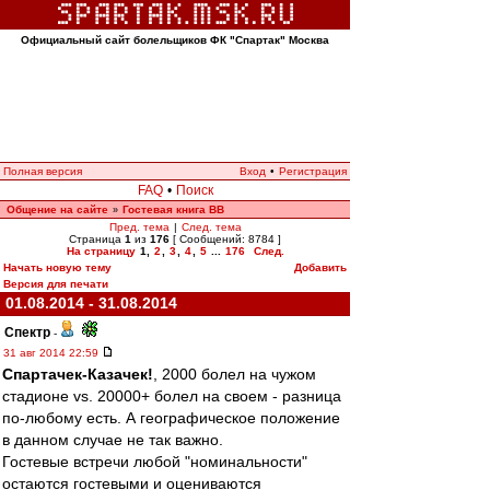
Официальный сайт болельщиков ФК "Спартак" Москва
Полная версия
Вход
•
Регистрация
FAQ
•
Поиск
Общение на сайте
Гостевая книга ВВ
»
Пред. тема
|
След. тема
Страница
1
из
176
[ Сообщений: 8784 ]
На страницу
1
,
2
,
3
,
4
,
5
...
176
След.
Начать новую тему
Добавить
Версия для печати
01.08.2014 - 31.08.2014
Спектр
-
31 авг 2014 22:59
Спартачек-Казачек!
, 2000 болел на чужом
стадионе vs. 20000+ болел на своем - разница
по-любому есть. А географическое положение
в данном случае не так важно.
Гостевые встречи любой "номинальности"
остаются гостевыми и оцениваются