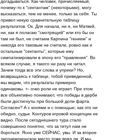
догадываться. Как человек, причисляемый,
почему-то к "сектантам" (некоторыми), могу
высказаться, тем не менее, только за себя. Ты
привел некую сравнительную таблицу
результатов. Ок. Для начала, ни я, ни Матвей,
ни, как я полагаю "смотрящий" или кто бы он
там ни был, не считаем Карпина "гением" и
никогда его таковым не считали, ровно как и
остальные "сектанты", которые ему
симпатизировали в эпоху его "правления". Во
всяком случае, я такого ни разу не читал.
Зачем тогда все эти слова и упреки? Но,
возвращаясь к таблице, тобой приведенной,
мы видим, что результаты примерно
одинаковы. +- очко роли не играет. При этом
все объективно понимают, что победы в дерби
были достигнуты при большой доли фарта.
Согласен? А с конями и с помощью, как это ни
обидно, судьи. Контуров игровой концепции не
видно. После сегодняшнего тура стало
совершенно понятно, что за титул нам не
бороться. Ясно уже СЕЙЧАС, увы. И за второе
лигочемпионское место тоже вряд ли. И мы