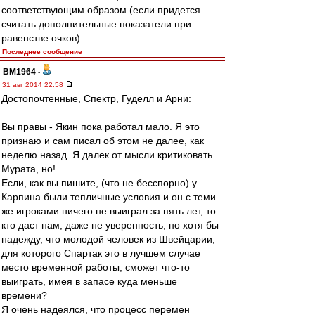
соответствующим образом (если придется
считать дополнительные показатели при
равенстве очков).
Последнее сообщение
BM1964
-
31 авг 2014 22:58
Достопочтенные, Спектр, Гуделл и Арни:
Вы правы - Якин пока работал мало. Я это
признаю и сам писал об этом не далее, как
неделю назад. Я далек от мысли критиковать
Мурата, но!
Если, как вы пишите, (что не бесспорно) у
Карпина были тепличные условия и он с теми
же игроками ничего не выиграл за пять лет, то
кто даст нам, даже не уверенность, но хотя бы
надежду, что молодой человек из Швейцарии,
для которого Спартак это в лучшем случае
место временной работы, сможет что-то
выиграть, имея в запасе куда меньше
времени?
Я очень надеялся, что процесс перемен