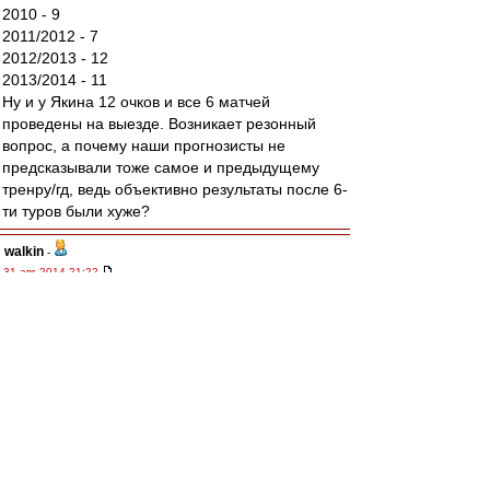
2010 - 9
2011/2012 - 7
2012/2013 - 12
2013/2014 - 11
Ну и у Якина 12 очков и все 6 матчей
проведены на выезде. Возникает резонный
вопрос, а почему наши прогнозисты не
предсказывали тоже самое и предыдущему
тренру/гд, ведь объективно результаты после 6-
ти туров были хуже?
walkin
-
31 авг 2014 21:22
Матвей
, последуй моему примеру, забей,
возьми и просто забей.
Только друзья на стадио и счет на табло, зачем
смотреть на поле??
А вместо телевизора рекомендую лишних два
часа здорового сна.
Алекс1975
-
31 авг 2014 21:22
Ю Г » 31 авг 2014 20:11