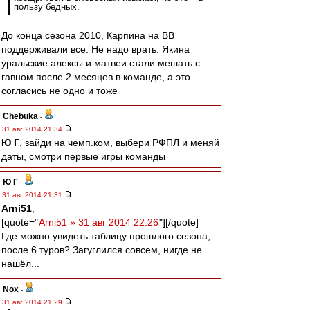
пользу бедных.
До конца сезона 2010, Карпина на ВВ
поддерживали все. Не надо врать. Якина
уральские алексы и матвеи стали мешать с
гавном после 2 месяцев в команде, а это
согласись не одно и тоже
Chebuka
-
31 авг 2014 21:34
Ю Г
, зайди на чемп.ком, выбери РФПЛ и меняй
даты, смотри первые игры команды
Ю Г
-
31 авг 2014 21:31
Arni51
,
[quote="
Arni51 » 31 авг 2014 22:26
"][/quote]
Где можно увидеть таблицу прошлого сезона,
после 6 туров? Загуглился совсем, нигде не
нашёл...
Nox
-
31 авг 2014 21:29