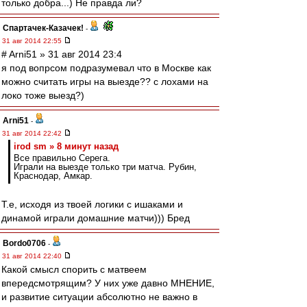
только добра...) Не правда ли?
Спартачек-Казачек!
-
31 авг 2014 22:55
# Arni51 » 31 авг 2014 23:4
я под вопрсом подразумевал что в Москве как
можно считать игры на выезде?? с лохами на
локо тоже выезд?)
Arni51
-
31 авг 2014 22:42
irod sm » 8 минут назад
Все правильно Серега.
Играли на выезде только три матча. Рубин,
Краснодар, Амкар.
Т.е, исходя из твоей логики с ишаками и
динамой играли домашние матчи))) Бред
Bordo0706
-
31 авг 2014 22:40
Какой смысл спорить с матвеем
впередсмотрящим? У них уже давно МНЕНИЕ,
и развитие ситуации абсолютно не важно в