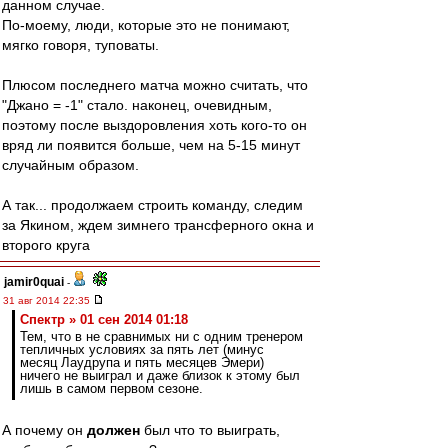
данном случае.
По-моему, люди, которые это не понимают,
мягко говоря, туповаты.
Плюсом последнего матча можно считать, что
"Джано = -1" стало. наконец, очевидным,
поэтому после выздоровления хоть кого-то он
вряд ли появится больше, чем на 5-15 минут
случайным образом.
А так... продолжаем строить команду, следим
за Якином, ждем зимнего трансферного окна и
второго круга
jamir0quai
-
31 авг 2014 22:35
Спектр » 01 сен 2014 01:18
Тем, что в не сравнимых ни с одним тренером
тепличных условиях за пять лет (минус
месяц Лаудрупа и пять месяцев Эмери)
ничего не выиграл и даже близок к этому был
лишь в самом первом сезоне.
А почему он
должен
был что то выиграть,