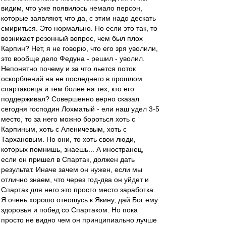
видим, что уже появилось немало персон,
которые заявляют, что да, с этим надо дескать
смириться. Это нормально. Но если это так, то
возникает резонный вопрос, чем был плох
Карпин? Нет, я не говорю, что его зря уволили,
это вообще дело Федуна - решил - уволил.
Непонятно почему и за что льется поток
оскорблений на не последнего в прошлом
спартаковца и тем более на тех, кто его
поддерживал? Совершенно верно сказал
сегодня господин Лохматый - ели наш удел 3-5
место, то за него можно бороться хоть с
Карпиным, хоть с Аленичевым, хоть с
Тархановым. Но они, то хоть свои люди,
которых помнишь, знаешь... А иностранец,
если он пришел в Спартак, должен дать
результат. Иначе зачем он нужен, если мы
отлично знаем, что через год-два он уйдет и
Спартак для него это просто место заработка.
Я очень хорошо отношусь к Якину, дай Бог ему
здоровья и побед со Спартаком. Но пока
просто не видно чем он принципиально лучше