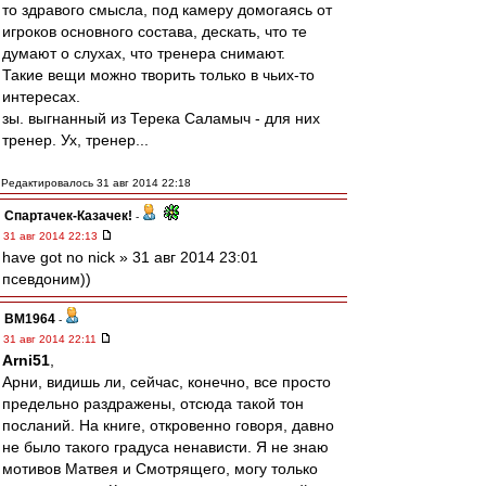
то здравого смысла, под камеру домогаясь от
игроков основного состава, дескать, что те
думают о слухах, что тренера снимают.
Такие вещи можно творить только в чьих-то
интересах.
зы. выгнанный из Терека Саламыч - для них
тренер. Ух, тренер...
Редактировалось 31 авг 2014 22:18
Спартачек-Казачек!
-
31 авг 2014 22:13
have got no nick » 31 авг 2014 23:01
псевдоним))
BM1964
-
31 авг 2014 22:11
Arni51
,
Арни, видишь ли, сейчас, конечно, все просто
предельно раздражены, отсюда такой тон
посланий. На книге, откровенно говоря, давно
не было такого градуса ненависти. Я не знаю
мотивов Матвея и Смотрящего, могу только