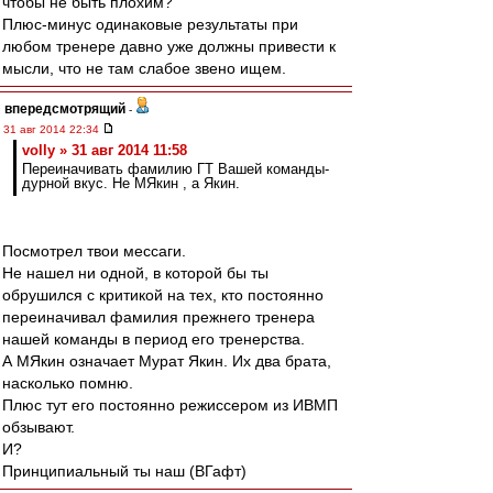
чтобы не быть плохим?
Плюс-минус одинаковые результаты при
любом тренере давно уже должны привести к
мысли, что не там слабое звено ищем.
впередсмотрящий
-
31 авг 2014 22:34
volly » 31 авг 2014 11:58
Переиначивать фамилию ГТ Вашей команды-
дурной вкус. Не МЯкин , а Якин.
Посмотрел твои мессаги.
Не нашел ни одной, в которой бы ты
обрушился с критикой на тех, кто постоянно
переиначивал фамилия прежнего тренера
нашей команды в период его тренерства.
А МЯкин означает Мурат Якин. Их два брата,
насколько помню.
Плюс тут его постоянно режиссером из ИВМП
обзывают.
И?
Принципиальный ты наш (ВГафт)