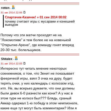
rotten
-
31 авг 2014 22:06
Спартачек-Казачек! » 01 сен 2014 00:02
почему считают игры с мусарами и конюшней
выездом
Потому что эти матчи проходят не на
"Локомотиве" и тем более не на новенькой
"Открытие-Арене", где команду гонят вперед
20-30 тыс. болельщиков.
Shitalex
-
31 авг 2014 22:05
Интересно тут читать мнение некоторых
сокнижников, о том, что Зенит не показывает
фееричной игры, взял 3 очка на дуру, будет
терять очки, у них календарь с колхозом итд,
итп. Не, вы всерьез думаете, что они должны
были девок 6-0 разнести как кони? А у нас в
этом туре не колхоз был??? Блядь, сраный
Амкар одержал 1-ю победу в этом чемпионате,
какие еще тут могут быть комментарии? Или я