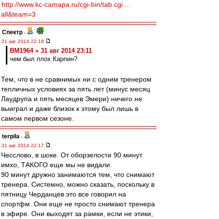
http://www.kc-camapa.ru/cgi-bin/tab.cgi ...
all&team=3
Спектр
-
31 авг 2014 22:18
BM1964 » 31 авг 2014 23:11
чем был плох Карпин?
Тем, что в не сравнимых ни с одним тренером
тепличных условиях за пять лет (минус месяц
Лаудрупа и пять месяцев Эмери) ничего не
выиграл и даже близок к этому был лишь в
самом первом сезоне.
terpila
-
31 авг 2014 22:17
Чесслово, в шоке. От оборзелости 90 минут.
имхо, ТАКОГО еще мы не видали.
90 минут дружно занимаются тем, что снимают
тренера. Системно, можно сказать, поскольку в
пятницу Черданцев это все говорил на
спортфм. Они еще не просто снимают тренера
в эфире. Они выходят за рамки, если не этики,