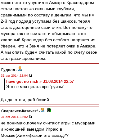
может что-то упустил и Амкар с Краснодаром
стали настолько сильными клубами,
сравнимыми по составу и деньгам, что мы им
2-й год подряд уступаем без шансов, теряя
столь драгоценные свои очки. Вот почему-то
мусора так не считают и обыгрывают этот
хваленый Краснодар без особого напряжения.
Уверен, что и Зеня не потеряет очки в Амкаре.
А мы опять будем считать какой по счету сезон
стал разочарованием.
Гуделл
-
31 авг 2014 22:04
have got no nick » 31.08.2014 22:57
Это не моя цитата про "руины".
Да-да, это я, раб божий...
Спартачек-Казачек!
-
31 авг 2014 22:02
не понимаю.почему считают игры с мусарами
и конюшней выездом.Играю в
Москве(Химки)какой это выезд??