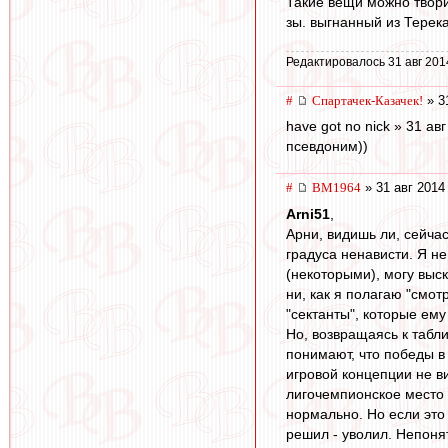
Такие вещи можно творит
зы. выгнанный из Терека
Редактировалось 31 авг 201
#
Спартачек-Казачек!
» 3
have got no nick » 31 ав
псевдоним))
#
BM1964
» 31 авг 2014
Arni51
,
Арни, видишь ли, сейчас
градуса ненависти. Я н
(некоторыми), могу выск
ни, как я полагаю "смот
"сектанты", которые ему
Но, возвращаясь к табли
понимают, что победы в
игровой концепции не в
лигочемпионское место т
нормально. Но если это 
решил - уволил. Непонят