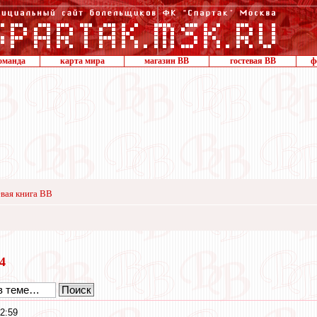
оманда
карта мира
магазин ВВ
гостевая ВВ
ф
вая книга ВВ
14
2:59