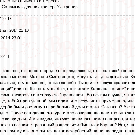
ь только в чьих-то интересах.
 Саламыч - для них тренер. Ух, тренер...
4 22:18
1 авг 2014 22:13
г 2014 23:01
 22:11
, конечно, все просто предельно раздражены, отсюда такой тон пос
е знаю мотивов Матвея и Смотрящего, могу только догадываться. Ка
азаться, тем не менее, только за себя. Ты привел некую сравнитель
рящий" или кто бы он там ни был, не считаем Карпина "гением" и ни
 симпатизировали в эпоху его "правления". Во всяком случае, я тако
це, тобой приведенной, мы видим, что результаты примерно одинак
 дерби были достигнуты при большой доли фарта. Согласен? А с ко
идно. После сегодняшнего тура стало совершенно понятно, что за т
оже вряд ли. И мы видим, что уже появилось немало персон, котор
так, то возникает резонный вопрос, чем был плох Карпин? Нет, я не
но почему и за что льется поток оскорблений на не последнего в п