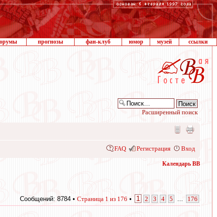
орумы
прогнозы
фан-клуб
юмор
музей
ссылки
Расширенный поиск
FAQ
Регистрация
Вход
Календарь ВВ
1
Сообщений: 8784 •
Страница
1
из
176
•
2
3
4
5
...
176