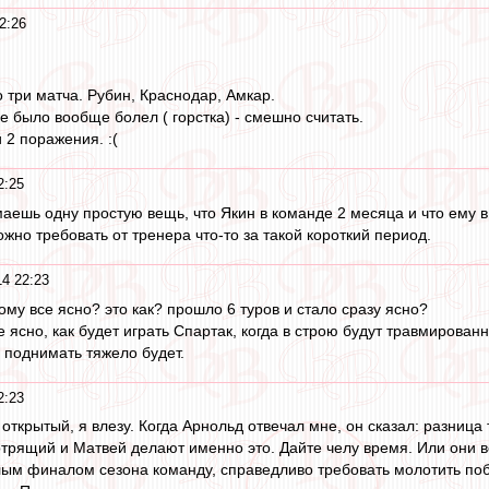
2:26
 три матча. Рубин, Краснодар, Амкар.
не было вообще болел ( горстка) - смешно считать.
 2 поражения. :(
2:25
имаешь одну простую вещь, что Якин в команде 2 месяца и что ему 
ожно требовать от тренера что-то за такой короткий период.
14 22:23
ому все ясно? это как? прошло 6 туров и стало сразу ясно?
е ясно, как будет играть Спартак, когда в строю будут травмирован
поднимать тяжело будет.
2:23
с открытый, я влезу. Когда Арнольд отвечал мне, он сказал: разница
трящий и Матвей делают именно это. Дайте челу время. Или они вс
м финалом сезона команду, справедливо требовать молотить побед