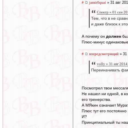
#
jamir0quai
» 31 авг 201
Спектр » 01 сен 20
Тем, что в не срав
и даже близок к эт
А почему он
должен
был
Плюс-минус одинаковые 
#
впередсмотрящий
» 31 
volly » 31 авг 2014
Переиначивать фам
Посмотрел твои мессаги
Не нашел ни одной, в к
его тренерства.
А МЯкин означает Мурат
Плюс тут его постоянно
И?
Принципиальный ты наш