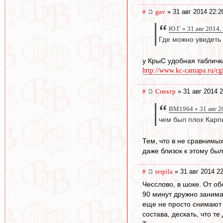
#
gav
» 31 авг 2014 22:2
Ю Г » 31 авг 2014,
Где можно увидеть 
у КрыС удобная табличк
http://www.kc-camapa.ru/cgi
#
Спектр
» 31 авг 2014 2
BM1964 » 31 авг 2
чем был плох Карп
Тем, что в не сравнимы
даже близок к этому бы
#
terpila
» 31 авг 2014 2
Чесслово, в шоке. От о
90 минут дружно занима
еще не просто снимают 
состава, дескать, что т