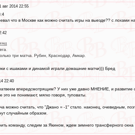
1 авг 2014 22:55
3:4
евал что в Москве как можно считать игры на выезде?? с лохами на
2:42
назад
ега.
олько три матча. Рубин, Краснодар, Амкар.
огики с ишаками и динамой играли домашние матчи))) Бред
14 22:40
матвеем впередсмотрящим? У них уже давно МНЕНИЕ, и развитие с
 это не понимают, мягко говоря, туповаты.
а можно считать, что "Джано = -1" стало. наконец, очевидным, поэ
нут случайным образом.
оить команду, следим за Якином, ждем зимнего трансферного окна 