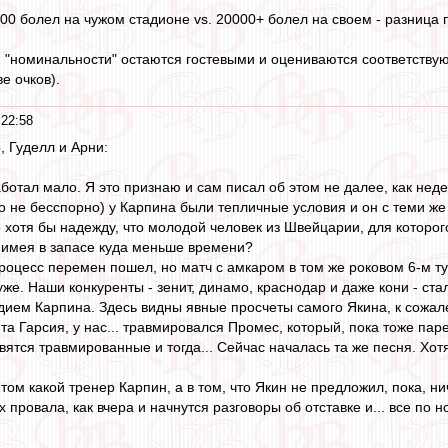
000 болел на чужом стадионе vs. 20000+ болел на своем - разница
 "номинальности" остаются гостевыми и оцениваются соответству
е очков).
 22:58
, Гуделл и Арни:
ботал мало. Я это признаю и сам писал об этом не далее, как неде
то не бесспорно) у Карпина были тепличные условия и он с теми же 
о хотя бы надежду, что молодой человек из Швейцарии, для которо
, имея в запасе куда меньше времени?
процесс перемен пошел, но матч с амкаром в том же роковом 6-м ту
же. Наши конкуренты - зенит, динамо, краснодар и даже кони - стал
дием Карпина. Здесь видны явные просчеты самого Якина, к сожа
та Гарсия, у нас... травмировался Промес, который, пока тоже па
вятся травмированные и тогда... Сейчас началась та же песня. Хот
том какой тренер Карпин, а в том, что Якин не предложил, пока, н
 провала, как вчера и начнутся разговоры об отставке и... все по 