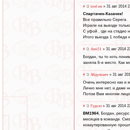
#
irod sm
» 31 авг 2014 2
Спартачек-Казачек!
Все правильно Серега.
Играли на выезде только
С уфой , где на стадио 
Итого выезда 1 победа и
#
Arni51
» 31 авг 2014 2
Богдан, ты то хоть пон
заняла 6-е место. Как м
#
Абдулхаич
» 31 авг 20
Очень интересно как и к
Лично мне нет, и даже н
Потом Вам многим лицо 
#
Гуделл
» 31 авг 2014 2
BM1964
, Богдан, ресур
месяцев в команде. Смо
нокаутированную прошлы