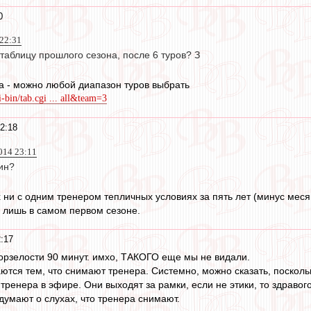
0
 22:31
таблицу прошлого сезона, после 6 туров? З
а - можно любой диапазон туров выбрать
-bin/tab.cgi ... all&team=3
2:18
014 23:11
ин?
х ни с одним тренером тепличных условиях за пять лет (минус мес
л лишь в самом первом сезоне.
2:17
борзелости 90 минут. имхо, ТАКОГО еще мы не видали.
ются тем, что снимают тренера. Системно, можно сказать, посколь
тренера в эфире. Они выходят за рамки, если не этики, то здравог
е думают о слухах, что тренера снимают.