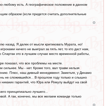
 по-любому есть. А географическое положение в данном
ющим образом (если придется считать дополнительные
лю назад. Я далек от мысли критиковать Мурата, но!
игроками ничего не выиграл за пять лет, то кто даст нам,
го Спартак это в лучшем случае место временной работы,
ре показал, что все проблемы на месте.
и сильнее. Мы - нет. Кроме того, вал травм нельзя
лению. Плюс, наш дивный менеджмент. Заметьте, у Динамо
рень не сложившийся... В прошлом году только и слышно
я никаких гарантий, что Юра или Ромулу выйдут на свой
ичего принципиально лучшего...
новой. А так, конечно, мы все желаем команде только