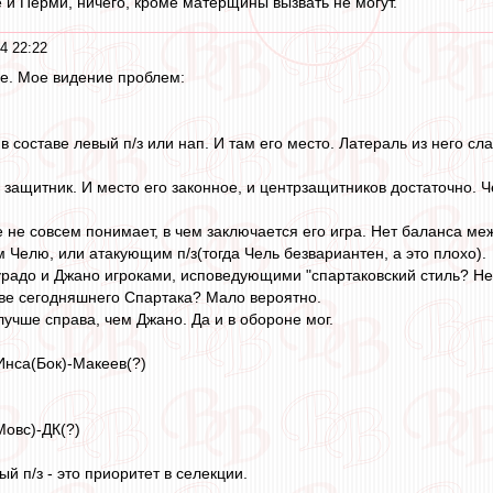
е и Перми, ничего, кроме матерщины вызвать не могут.
4 22:22
е. Мое видение проблем:
 составе левый п/з или нап. И там его место. Латераль из него сл
защитник. И место его законное, и центрзащитников достаточно. Ч
 не совсем понимает, в чем заключается его игра. Нет баланса меж
 Челю, или атакующим п/з(тогда Чель безвариантен, а это плохо).
урадо и Джано игроками, исповедующими "спартаковский стиль? Н
ове сегодняшнего Спартака? Мало вероятно.
 лучше справа, чем Джано. Да и в обороне мог.
Инса(Бок)-Макеев(?)
Мовс)-ДК(?)
й п/з - это приоритет в селекции.