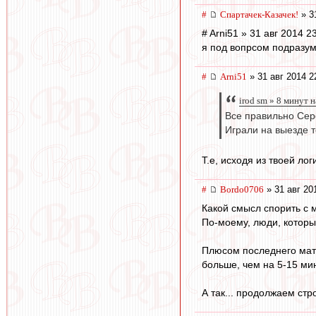
#
Спартачек-Казачек!
» 3
# Arni51 » 31 авг 2014 2
я под вопрсом подразум
#
Arni51
» 31 авг 2014 2
irod sm » 8 минут 
Все правильно Сер
Играли на выезде т
Т.е, исходя из твоей л
#
Bordo0706
» 31 авг 20
Какой смысл спорить с 
По-моему, люди, которые
Плюсом последнего матч
больше, чем на 5-15 ми
А так... продолжаем стр