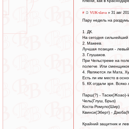
плюхи, как в Краснодар
#
VUK-slava
» 31 авг 201
Пару недель на раздумь
1. ДК.
На сегодня сильнейший в
2. Макеев.
Лучшая позиция - левый 
3. Глушаков.
При Чельстреме на поле
полегче. Или сменщиком
4. Являются ли Мата, Х
Есть ли им место в осн
5. КК отдали зря. Всяко
Парш(?) - Таски(Жоао)-
Чель(Глуш, Брыз)
Коста-Ромуло(Шир)
Квинси(Эберт) - Дзюба(
Крайний защитник и левы