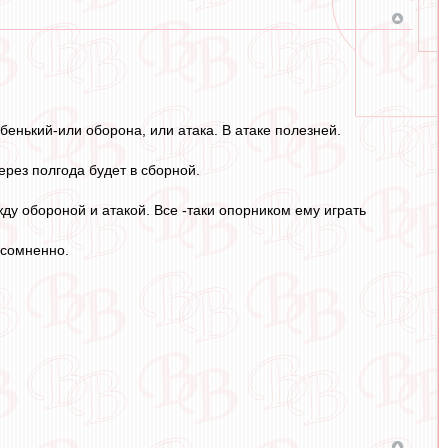
абенький-или оборона, или атака. В атаке полезней.
ерез полгода будет в сборной.
ду обороной и атакой. Все -таки опорником ему играть
есомненно.