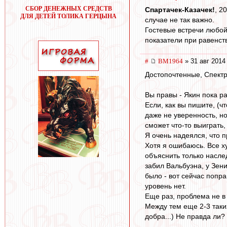
СБОР ДЕНЕЖНЫХ СРЕДСТВ
Спартачек-Казачек!
, 2
ДЛЯ ДЕТЕЙ ТОЛИКА ГЕРЦЫНА
случае не так важно.
Гостевые встречи любой
показатели при равенств
#
BM1964
» 31 авг 2014
Достопочтенные, Спектр
Вы правы - Якин пока ра
Если, как вы пишите, (ч
даже не уверенность, н
сможет что-то выиграть
Я очень надеялся, что 
Хотя я ошибаюсь. Все ху
объяснить только насле
забил Вальбуэна, у Зени
было - вот сейчас попра
уровень нет.
Еще раз, проблема не в 
Между тем еще 2-3 таких
добра...) Не правда ли?