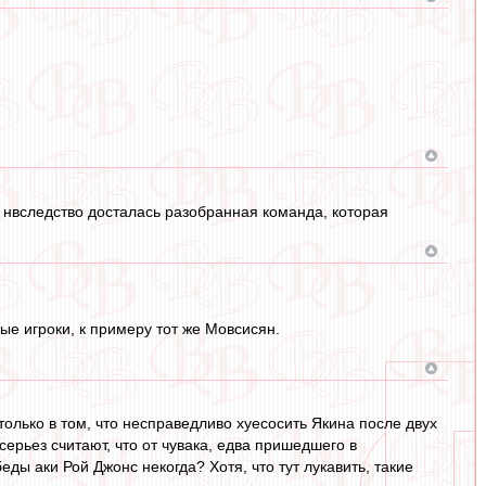
в нвследство досталась разобранная команда, которая
ные игроки, к примеру тот же Мовсисян.
 только в том, что несправедливо хуесосить Якина после двух
ерьез считают, что от чувака, едва пришедшего в
ы аки Рой Джонс некогда? Хотя, что тут лукавить, такие