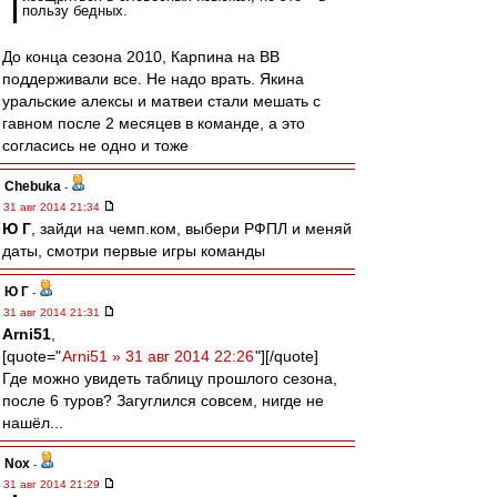
пользу бедных.
До конца сезона 2010, Карпина на ВВ
поддерживали все. Не надо врать. Якина
уральские алексы и матвеи стали мешать с
гавном после 2 месяцев в команде, а это
согласись не одно и тоже
Chebuka
-
31 авг 2014 21:34
Ю Г
, зайди на чемп.ком, выбери РФПЛ и меняй
даты, смотри первые игры команды
Ю Г
-
31 авг 2014 21:31
Arni51
,
[quote="
Arni51 » 31 авг 2014 22:26
"][/quote]
Где можно увидеть таблицу прошлого сезона,
после 6 туров? Загуглился совсем, нигде не
нашёл...
Nox
-
31 авг 2014 21:29