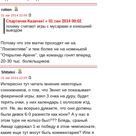
rotten
-
31 авг 2014 22:06
Спартачек-Казачек! » 01 сен 2014 00:02
почему считают игры с мусарами и конюшней
выездом
Потому что эти матчи проходят не на
"Локомотиве" и тем более не на новенькой
"Открытие-Арене", где команду гонят вперед
20-30 тыс. болельщиков.
Shitalex
-
31 авг 2014 22:05
Интересно тут читать мнение некоторых
сокнижников, о том, что Зенит не показывает
фееричной игры, взял 3 очка на дуру, будет
терять очки, у них календарь с колхозом итд,
итп. Не, вы всерьез думаете, что они должны
были девок 6-0 разнести как кони? А у нас в
этом туре не колхоз был??? Блядь, сраный
Амкар одержал 1-ю победу в этом чемпионате,
какие еще тут могут быть комментарии? Или я