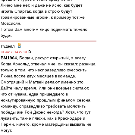
Лично мне нет, и даже не ясно, как будет
играть Спартак, когда в строю будут
травмированные игроки, к примеру тот же
Мовсисян.
Потом Вам многим лицо поднимать тяжело
будет.
Гуделл
-
31 авг 2014 22:23
BM1964
, Богдан, ресурс открытый, я влезу.
Когда Арнольд отвечал мне, он сказал: разница
только в том, что несправедливо хуесосить
Якина после двух месяцев в команде.
Смотрящий и Матвей делают именно это.
Дайте челу время. Или они всерьез считают,
что от чувака, едва пришедшего в
нокаутированную прошлым финалом сезона
команду, справедливо требовать молотить
победы аки Рой Джонс некогда? Хотя, что тут
лукавить, такие плюхи, как в Краснодаре и
Перми, ничего, кроме матерщины вызвать не
могут.