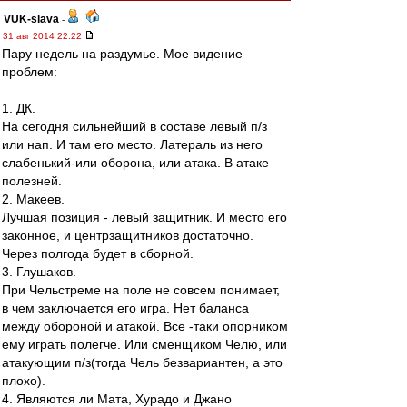
VUK-slava
-
31 авг 2014 22:22
Пару недель на раздумье. Мое видение
проблем:
1. ДК.
На сегодня сильнейший в составе левый п/з
или нап. И там его место. Латераль из него
слабенький-или оборона, или атака. В атаке
полезней.
2. Макеев.
Лучшая позиция - левый защитник. И место его
законное, и центрзащитников достаточно.
Через полгода будет в сборной.
3. Глушаков.
При Чельстреме на поле не совсем понимает,
в чем заключается его игра. Нет баланса
между обороной и атакой. Все -таки опорником
ему играть полегче. Или сменщиком Челю, или
атакующим п/з(тогда Чель безвариантен, а это
плохо).
4. Являются ли Мата, Хурадо и Джано