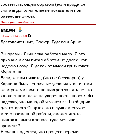
соответствующим образом (если придется
считать дополнительные показатели при
равенстве очков).
Последнее сообщение
BM1964
-
31 авг 2014 22:58
Достопочтенные, Спектр, Гуделл и Арни:
Вы правы - Якин пока работал мало. Я это
признаю и сам писал об этом не далее, как
неделю назад. Я далек от мысли критиковать
Мурата, но!
Если, как вы пишите, (что не бесспорно) у
Карпина были тепличные условия и он с теми
же игроками ничего не выиграл за пять лет, то
кто даст нам, даже не уверенность, но хотя бы
надежду, что молодой человек из Швейцарии,
для которого Спартак это в лучшем случае
место временной работы, сможет что-то
выиграть, имея в запасе куда меньше
времени?
Я очень надеялся, что процесс перемен