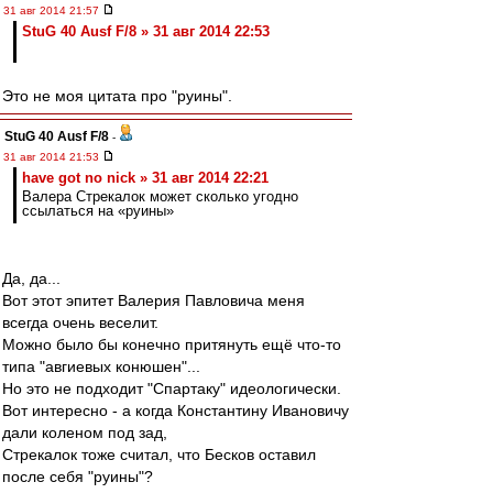
31 авг 2014 21:57
StuG 40 Ausf F/8 » 31 авг 2014 22:53
Это не моя цитата про "руины".
StuG 40 Ausf F/8
-
31 авг 2014 21:53
have got no nick » 31 авг 2014 22:21
Валера Стрекалок может сколько угодно
ссылаться на «руины»
Да, да...
Вот этот эпитет Валерия Павловича меня
всегда очень веселит.
Можно было бы конечно притянуть ещё что-то
типа "авгиевых конюшен"...
Но это не подходит "Спартаку" идеологически.
Вот интересно - а когда Константину Ивановичу
дали коленом под зад,
Стрекалок тоже считал, что Бесков оставил
после себя "руины"?