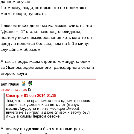
данном случае.
По-моему, люди, которые это не понимают,
мягко говоря, туповаты.
Плюсом последнего матча можно считать, что
"Джано = -1" стало. наконец, очевидным,
поэтому после выздоровления хоть кого-то он
вряд ли появится больше, чем на 5-15 минут
случайным образом.
А так... продолжаем строить команду, следим
за Якином, ждем зимнего трансферного окна и
второго круга
jamir0quai
-
31 авг 2014 22:35
Спектр » 01 сен 2014 01:18
Тем, что в не сравнимых ни с одним тренером
тепличных условиях за пять лет (минус
месяц Лаудрупа и пять месяцев Эмери)
ничего не выиграл и даже близок к этому был
лишь в самом первом сезоне.
А почему он
должен
был что то выиграть,