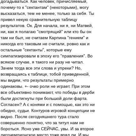
догадываться. Как человек, причисляемый,
почему-то к "сектантам" (некоторыми), могу
высказаться, тем не менее, только за себя. Ты
привел некую сравнительную таблицу
результатов. Ок. Для начала, ни я, ни Матвей,
ни, как я полагаю "смотрящий" или кто бы он
там ни был, не считаем Карпина "гением" и
никогда его таковым не считали, ровно как и
остальные "сектанты", которые ему
симпатизировали в эпоху его "правления". Во
всяком случае, я такого ни разу не читал.
Зачем тогда все эти слова и упреки? Но,
возвращаясь к таблице, тобой приведенной,
мы видим, что результаты примерно
одинаковы. +- очко роли не играет. При этом
все объективно понимают, что победы в дерби
были достигнуты при большой доли фарта.
Согласен? А с конями и с помощью, как это ни
обидно, судьи. Контуров игровой концепции не
видно. После сегодняшнего тура стало
совершенно понятно, что за титул нам не
бороться. Ясно уже СЕЙЧАС, увы. И за второе
лигочемпионское место тоже вряд ли. И мы