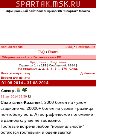
Официальный сайт болельщиков ФК "Спартак" Москва
Полная версия
Вход
•
Регистрация
FAQ
•
Поиск
Общение на сайте
Гостевая книга ВВ
»
Пред. тема
|
След. тема
Страница
1
из
176
[ Сообщений: 8784 ]
На страницу
1
,
2
,
3
,
4
,
5
...
176
След.
Начать новую тему
Добавить
Версия для печати
01.08.2014 - 31.08.2014
Спектр
-
31 авг 2014 22:59
Спартачек-Казачек!
, 2000 болел на чужом
стадионе vs. 20000+ болел на своем - разница
по-любому есть. А географическое положение
в данном случае не так важно.
Гостевые встречи любой "номинальности"
остаются гостевыми и оцениваются