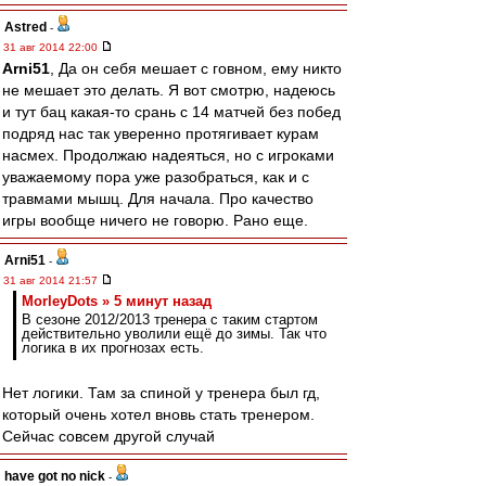
Astred
-
31 авг 2014 22:00
Arni51
, Да он себя мешает с говном, ему никто
не мешает это делать. Я вот смотрю, надеюсь
и тут бац какая-то срань с 14 матчей без побед
подряд нас так уверенно протягивает курам
насмех. Продолжаю надеяться, но с игроками
уважаемому пора уже разобраться, как и с
травмами мышц. Для начала. Про качество
игры вообще ничего не говорю. Рано еще.
Arni51
-
31 авг 2014 21:57
MorleyDots » 5 минут назад
В сезоне 2012/2013 тренера с таким стартом
действительно уволили ещё до зимы. Так что
логика в их прогнозах есть.
Нет логики. Там за спиной у тренера был гд,
который очень хотел вновь стать тренером.
Сейчас совсем другой случай
have got no nick
-