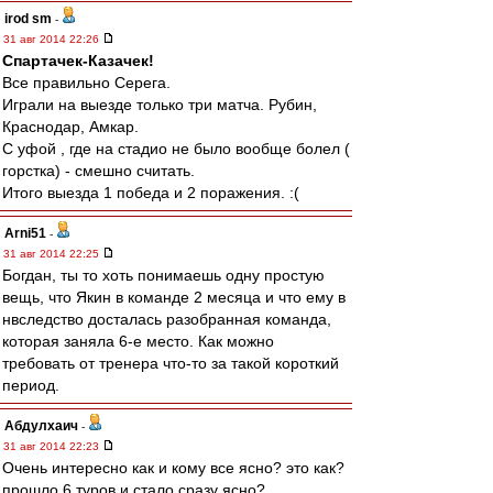
irod sm
-
31 авг 2014 22:26
Спартачек-Казачек!
Все правильно Серега.
Играли на выезде только три матча. Рубин,
Краснодар, Амкар.
С уфой , где на стадио не было вообще болел (
горстка) - смешно считать.
Итого выезда 1 победа и 2 поражения. :(
Arni51
-
31 авг 2014 22:25
Богдан, ты то хоть понимаешь одну простую
вещь, что Якин в команде 2 месяца и что ему в
нвследство досталась разобранная команда,
которая заняла 6-е место. Как можно
требовать от тренера что-то за такой короткий
период.
Абдулхаич
-
31 авг 2014 22:23
Очень интересно как и кому все ясно? это как?
прошло 6 туров и стало сразу ясно?