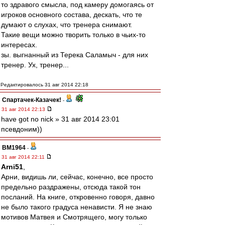
то здравого смысла, под камеру домогаясь от
игроков основного состава, дескать, что те
думают о слухах, что тренера снимают.
Такие вещи можно творить только в чьих-то
интересах.
зы. выгнанный из Терека Саламыч - для них
тренер. Ух, тренер...
Редактировалось 31 авг 2014 22:18
Спартачек-Казачек!
-
31 авг 2014 22:13
have got no nick » 31 авг 2014 23:01
псевдоним))
BM1964
-
31 авг 2014 22:11
Arni51
,
Арни, видишь ли, сейчас, конечно, все просто
предельно раздражены, отсюда такой тон
посланий. На книге, откровенно говоря, давно
не было такого градуса ненависти. Я не знаю
мотивов Матвея и Смотрящего, могу только