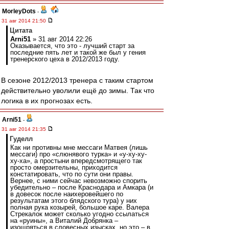
MorleyDots
-
31 авг 2014 21:50
Цитата
Arni51
» 31 авг 2014 22:26
Оказывается, что это - лучший старт за
последние пять лет и такой же был у гения
тренерского цеха в 2012/2013 году.
В сезоне 2012/2013 тренера с таким стартом
действительно уволили ещё до зимы. Так что
логика в их прогнозах есть.
Arni51
-
31 авг 2014 21:35
Гуделл
Как ни противны мне мессаги Матвея (лишь
мессаги) про «слюнявого турка» и «у-ху-ху-
ху-ха», а простыни впередсмотрящего так
просто омерзительны, приходится
констатировать, что по сути они правы.
Вернее, с ними сейчас невозможно спорить
убедительно – после Краснодара и Амкара (и
в довесок после наихеровейшего по
результатам этого блядского тура) у них
полная рука козырей, большое каре. Валера
Стрекалок может сколько угодно ссылаться
на «руины», а Виталий Добрянка –
изощряться в словесных изысках, но это – в