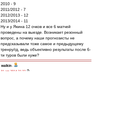
2010 - 9
2011/2012 - 7
2012/2013 - 12
2013/2014 - 11
Ну и у Якина 12 очков и все 6 матчей
проведены на выезде. Возникает резонный
вопрос, а почему наши прогнозисты не
предсказывали тоже самое и предыдущему
тренру/гд, ведь объективно результаты после 6-
ти туров были хуже?
walkin
-
31 авг 2014 21:22
Матвей
, последуй моему примеру, забей,
возьми и просто забей.
Только друзья на стадио и счет на табло, зачем
смотреть на поле??
А вместо телевизора рекомендую лишних два
часа здорового сна.
Алекс1975
-
31 авг 2014 21:22
Ю Г » 31 авг 2014 20:11