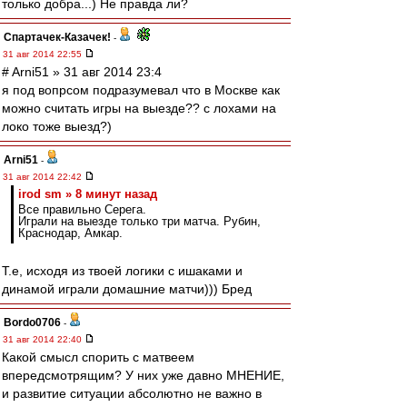
только добра...) Не правда ли?
Спартачек-Казачек!
-
31 авг 2014 22:55
# Arni51 » 31 авг 2014 23:4
я под вопрсом подразумевал что в Москве как
можно считать игры на выезде?? с лохами на
локо тоже выезд?)
Arni51
-
31 авг 2014 22:42
irod sm » 8 минут назад
Все правильно Серега.
Играли на выезде только три матча. Рубин,
Краснодар, Амкар.
Т.е, исходя из твоей логики с ишаками и
динамой играли домашние матчи))) Бред
Bordo0706
-
31 авг 2014 22:40
Какой смысл спорить с матвеем
впередсмотрящим? У них уже давно МНЕНИЕ,
и развитие ситуации абсолютно не важно в