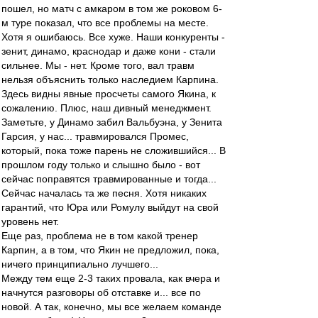
пошел, но матч с амкаром в том же роковом 6-
м туре показал, что все проблемы на месте.
Хотя я ошибаюсь. Все хуже. Наши конкуренты -
зенит, динамо, краснодар и даже кони - стали
сильнее. Мы - нет. Кроме того, вал травм
нельзя объяснить только наследием Карпина.
Здесь видны явные просчеты самого Якина, к
сожалению. Плюс, наш дивный менеджмент.
Заметьте, у Динамо забил Вальбуэна, у Зенита
Гарсия, у нас... травмировался Промес,
который, пока тоже парень не сложившийся... В
прошлом году только и слышно было - вот
сейчас поправятся травмированные и тогда...
Сейчас началась та же песня. Хотя никаких
гарантий, что Юра или Ромулу выйдут на свой
уровень нет.
Еще раз, проблема не в том какой тренер
Карпин, а в том, что Якин не предложил, пока,
ничего принципиально лучшего...
Между тем еще 2-3 таких провала, как вчера и
начнутся разговоры об отставке и... все по
новой. А так, конечно, мы все желаем команде