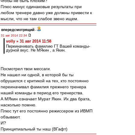
чтобы не быть плохим?
Плюс-минус одинаковые результаты при
любом тренере давно уже должны привести к
мысли, что не там слабое звено ищем.
впередсмотрящий
-
31 авг 2014 22:34
volly » 31 авг 2014 11:58
Переиначивать фамилию ГТ Вашей команды-
дурной вкус. Не МЯкин , а Якин.
Посмотрел твои мессаги.
Не нашел ни одной, в которой бы ты
обрушился с критикой на тех, кто постоянно
переиначивал фамилия прежнего тренера
нашей команды в период его тренерства.
А МЯкин означает Мурат Якин. Их два брата,
насколько помню.
Плюс тут его постоянно режиссером из ИВМП
обзывают.
И?
Принципиальный ты наш (ВГафт)