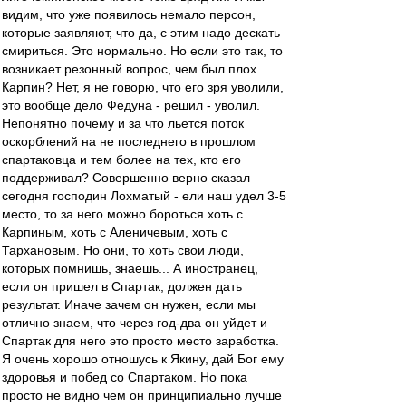
видим, что уже появилось немало персон,
которые заявляют, что да, с этим надо дескать
смириться. Это нормально. Но если это так, то
возникает резонный вопрос, чем был плох
Карпин? Нет, я не говорю, что его зря уволили,
это вообще дело Федуна - решил - уволил.
Непонятно почему и за что льется поток
оскорблений на не последнего в прошлом
спартаковца и тем более на тех, кто его
поддерживал? Совершенно верно сказал
сегодня господин Лохматый - ели наш удел 3-5
место, то за него можно бороться хоть с
Карпиным, хоть с Аленичевым, хоть с
Тархановым. Но они, то хоть свои люди,
которых помнишь, знаешь... А иностранец,
если он пришел в Спартак, должен дать
результат. Иначе зачем он нужен, если мы
отлично знаем, что через год-два он уйдет и
Спартак для него это просто место заработка.
Я очень хорошо отношусь к Якину, дай Бог ему
здоровья и побед со Спартаком. Но пока
просто не видно чем он принципиально лучше