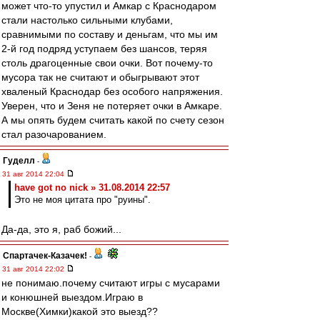
может что-то упустил и Амкар с Краснодаром
стали настолько сильными клубами,
сравнимыми по составу и деньгам, что мы им
2-й год подряд уступаем без шансов, теряя
столь драгоценные свои очки. Вот почему-то
мусора так не считают и обыгрывают этот
хваленый Краснодар без особого напряжения.
Уверен, что и Зеня не потеряет очки в Амкаре.
А мы опять будем считать какой по счету сезон
стал разочарованием.
Гуделл
-
31 авг 2014 22:04
have got no nick » 31.08.2014 22:57
Это не моя цитата про "руины".
Да-да, это я, раб божий...
Спартачек-Казачек!
-
31 авг 2014 22:02
не понимаю.почему считают игры с мусарами
и конюшней выездом.Играю в
Москве(Химки)какой это выезд??