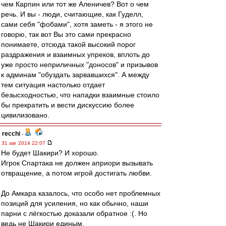
чем Карпин или тот же Аленичев? Вот о чем
речь. И вы - люди, считающие, как Гуделл,
сами себя "фобами", хотя заметь - я этого не
говорю, так вот Вы это сами прекрасно
понимаете, отсюда такой высокий порог
раздражения и взаимных упреков, вплоть до
уже просто неприличных "доносов" и призывов
к админам "обуздать зарвавшихся". А между
тем ситуация настолько отдает
безысходностью, что нападки взаимные стоило
бы прекратить и вести дискуссию более
цивилизовано.
recchi
-
31 авг 2014 22:07
Не будет Шакири? И хорошо.
Игрок Спартака не должен априори вызывать
отвращение, а потом игрой достигать любви.
До Амкара казалось, что особо нет проблемных
позиций для усиления, но как обычно, наши
парни с лёгкостью доказали обратное :(. Но
ведь не Шакири единым.