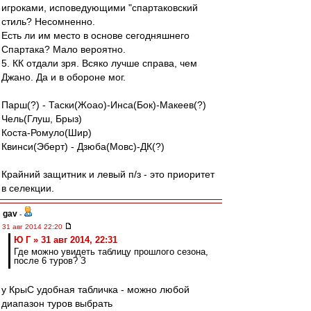
игроками, исповедующими "спартаковский
стиль? Несомненно.
Есть ли им место в основе сегодняшнего
Спартака? Мало вероятно.
5. КК отдали зря. Всяко лучше справа, чем
Джано. Да и в обороне мог.
Парш(?) - Таски(Жоао)-Инса(Бок)-Макеев(?)
Чель(Глуш, Брыз)
Коста-Ромуло(Шир)
Квинси(Эберт) - Дзюба(Мовс)-ДК(?)
Крайний защитник и левый п/з - это приоритет
в селекции.
gav
-
31 авг 2014 22:20
Ю Г » 31 авг 2014, 22:31
Где можно увидеть таблицу прошлого сезона,
после 6 туров? З
у КрыС удобная табличка - можно любой
диапазон туров выбрать