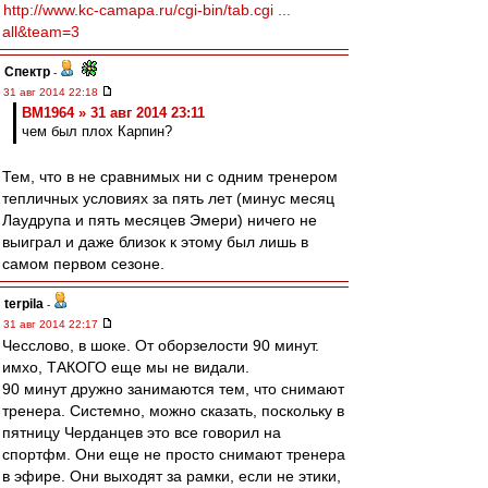
http://www.kc-camapa.ru/cgi-bin/tab.cgi ...
all&team=3
Спектр
-
31 авг 2014 22:18
BM1964 » 31 авг 2014 23:11
чем был плох Карпин?
Тем, что в не сравнимых ни с одним тренером
тепличных условиях за пять лет (минус месяц
Лаудрупа и пять месяцев Эмери) ничего не
выиграл и даже близок к этому был лишь в
самом первом сезоне.
terpila
-
31 авг 2014 22:17
Чесслово, в шоке. От оборзелости 90 минут.
имхо, ТАКОГО еще мы не видали.
90 минут дружно занимаются тем, что снимают
тренера. Системно, можно сказать, поскольку в
пятницу Черданцев это все говорил на
спортфм. Они еще не просто снимают тренера
в эфире. Они выходят за рамки, если не этики,