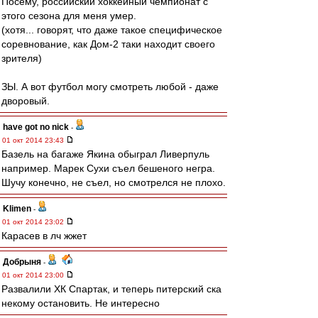
Посему, российский хоккейный чемпионат с
этого сезона для меня умер.
(хотя... говорят, что даже такое специфическое
соревнование, как Дом-2 таки находит своего
зрителя)
ЗЫ. А вот футбол могу смотреть любой - даже
дворовый.
have got no nick
-
01 окт 2014 23:43
Базель на багаже Якина обыграл Ливерпуль
например. Марек Сухи съел бешеного негра.
Шучу конечно, не съел, но смотрелся не плохо.
Klimen
-
01 окт 2014 23:02
Карасев в лч жжет
Добрыня
-
01 окт 2014 23:00
Развалили ХК Спартак, и теперь питерский ска
некому остановить. Не интересно