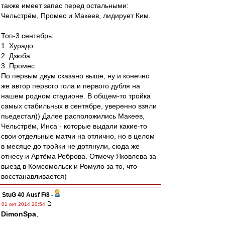
также имеет запас перед остальными:
Чельстрём, Промес и Макеев, лидирует Ким.
Топ-3 сентябрь:
1. Хурадо
2. Дзюба
3. Промес
По первым двум сказано выше, ну и конечно
же автор первого гола и первого дубля на
нашем родном стадионе. В общем-то тройка
самых стабильных в сентябре, уверенно взяли
пьедестал)) Далее расположились Макеев,
Чельстрём, Инса - которые выдали какие-то
свои отдельные матчи на отлично, но в целом
в месяце до тройки не дотянули, сюда же
отнесу и Артёма Реброва. Отмечу Яковлева за
выезд в Комсомольск и Ромуло за то, что
восстанавливается)
StuG 40 Ausf F/8
-
01 окт 2014 20:54
DimonSpa
,