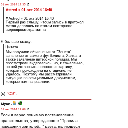
01 окт 2014 17:35
Astred » 01 окт 2014 16:40
# Astred » 01 окт 2014 16:40
Первый раз слышу, чтобы запись в протокол
матча делалась по итогам повторного
видеопросмотра матча
Я больше скажу:
Цитата
Мы получили объяснения от "Зенита",
заявление от самого футболиста, Халка, а
также заявление питерской полиции. Мы
просмотрели видеозапись, но, к сожалению,
по ней установить полностью картину,
которая происходила на стадионе, не
удалось. Поэтому мы рассматривали
ситуацию по официальным документам,
которые нам направляли.
(c)
"СЭ"
.
Myac
-
01 окт 2014 17:06
Если я верно понимаю постановление
правительства, утверждающее "Правила
поведения зрителей..." цвета, являющеся