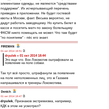
элементами одежды, не являются "средствами
поддержки". Их исчерпывающий перечень
приведен в приложении. Не будет гостевой
квоты в Москве, факт. Весьма вероятно, не
дадут работать заводящему. Но купить билет в
кассе и посетить матч по закону болельщику
ФКСМ никто помещать не может. Что там будет
"по понятиям" - пёс его знает.
FIREMAN
-
01 окт 2014 16:51
dryulek » 01 окт 2014 18:44
Это еще что. Вон Локомотив оштрафовали за
появление на поле собаки.
Так тут всё просто, штрафанули за появление
на поле неположенных лиц, это ж Газзаев
напрашивался в тренеры Локомотива.
Denich
-
01 окт 2014 16:47
dryulek
, Признаков экстремизма, например,
КДК в этом не усмотрел?