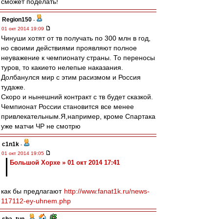
сможет поделать!
Region150
-
01 окт 2014 19:09
Чинуши хотят от тв получать по 300 млн в год,
но своими действиями проявляют полное
неуважение к чемпионату страны. То переносы
туров, то какието нелепые наказания.
Долбанулся мир с этим расизмом и Россия
тудаже.
Скоро и нынешний контракт с тв будет сказкой.
Чемпионат России становится все менее
привлекательным.Я,например, кроме Спартака
уже матчи ЧР не смотрю
c1n1k
-
01 окт 2014 19:05
Большой Хорхе » 01 окт 2014 17:41
как бы предлагают
http://www.fanat1k.ru/news-
117112-ey-uhnem.php