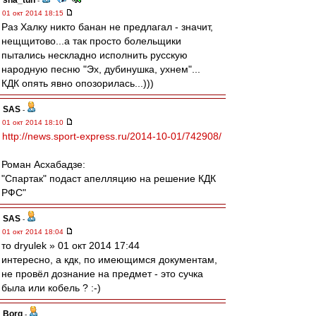
sha_tun
-
01 окт 2014 18:15
Раз Халку никто банан не предлагал - значит,
нещщитово...а так просто болельщики
пытались нескладно исполнить русскую
народную песню "Эх, дубинушка, ухнем"...
КДК опять явно опозорилась...)))
SAS
-
01 окт 2014 18:10
http://news.sport-express.ru/2014-10-01/742908/
Роман Асхабадзе:
"Спартак" подаст апелляцию на решение КДК
РФС"
SAS
-
01 окт 2014 18:04
то dryulek » 01 окт 2014 17:44
интересно, а кдк, по имеющимся документам,
не провёл дознание на предмет - это сучка
была или кобель ? :-)
Borg
-