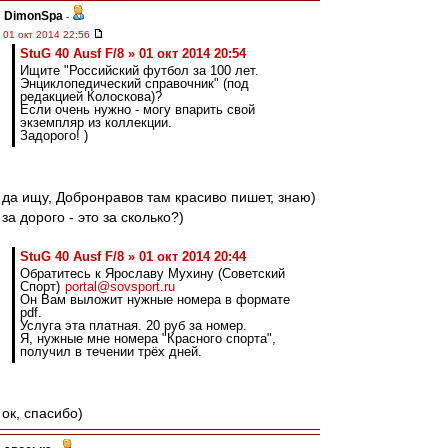
DimonSpa
-
01 окт 2014 22:56
StuG 40 Ausf F/8 » 01 окт 2014 20:54
Ищите "Российский футбол за 100 лет.
Энциклопедический справочник" (под
редакцией Колоскова)?
Если очень нужно - могу впарить свой
экземпляр из коллекции.
Задорого! )
да ищу, Добронравов там красиво пишет, знаю)
за дорого - это за сколько?)
StuG 40 Ausf F/8 » 01 окт 2014 20:44
Обратитесь к Ярославу Мухину (Советский
Спорт)
portal@sovsport.ru
Он Вам выложит нужные номера в формате
pdf.
Услуга эта платная. 20 руб за номер.
Я, нужные мне номера "Красного спорта",
получил в течении трёх дней.
ок, спасибо)