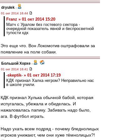
dryulek
-
01 окт 2014 16:44
Franz » 01 окт 2014 15:20
Матч с Уралом без гостевого сектора -
очередной показатель явной и беспросветной
тупости кдк
Это еще что. Вон Локомотив оштрафовали за
появление на поле собаки.
Большой Хорхе
-
01 окт 2014 16:41
-skeptik- » 01 окт 2014 17:19
КДК признал Халка негром? Неправильно нас
в школе учили.
КДК признал Хулька обычной бабой, которая
испугалась, убежала и обиделась. И
нажаловалась папику. Забивать надо было,
ага. В футбол играть.
Надо ухать всем подряд - почему бледнолицых
игроков унижают, чем они хуже тёмнолицых?!