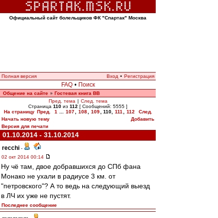
Официальный сайт болельщиков ФК "Спартак" Москва
Полная версия
Вход
•
Регистрация
FAQ
•
Поиск
Общение на сайте
Гостевая книга ВВ
»
Пред. тема
|
След. тема
Страница
110
из
112
[ Сообщений: 5555 ]
На страницу
Пред.
1
...
107
,
108
,
109
,
110
,
111
,
112
След.
Начать новую тему
Добавить
Версия для печати
01.10.2014 - 31.10.2014
recchi
-
02 окт 2014 00:14
Ну чё там, двое добравшихся до СПб фана
Монако не ухали в радиусе 3 км. от
"петровского"? А то ведь на следующий выезд
в ЛЧ их уже не пустят.
Последнее сообщение