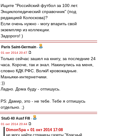
Ищите "Российский футбол за 100 лет.
Энциклопедический справочник" (под
редакцией Колоскова)?
Если очень нужно - могу впарить свой
экземпляр из коллекции.
Задорого! )
Paris Saint-Germain
-
01 окт 2014 20:47
Только сейчас зашел на книгу, за последние 24
часа. Короче, так и знал. Накинулись на меня,
словно КДК РФС. ВолкИ кровожадные.
Маньяки-интернетчики.
:))
Ладно. Дома буду - отпишусь.
PS: Дамир, это - не тебе. Тебе я отпишусь
отдельно. ;)
StuG 40 Ausf F/8
-
01 окт 2014 20:44
DimonSpa » 01 окт 2014 17:08
не могу найти страницы газеты "Красный