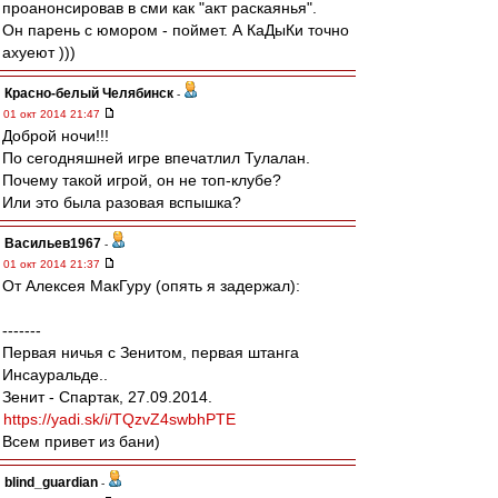
проанонсировав в сми как "акт раскаянья".
Он парень с юмором - поймет. А КаДыКи точно
ахуеют )))
Красно-белый Челябинск
-
01 окт 2014 21:47
Доброй ночи!!!
По сегодняшней игре впечатлил Тулалан.
Почему такой игрой, он не топ-клубе?
Или это была разовая вспышка?
Васильев1967
-
01 окт 2014 21:37
От Алексея МакГуру (опять я задержал):
-------
Первая ничья с Зенитом, первая штанга
Инсауральде..
Зенит - Спартак, 27.09.2014.
https://yadi.sk/i/TQzvZ4swbhPTE
Всем привет из бани)
blind_guardian
-