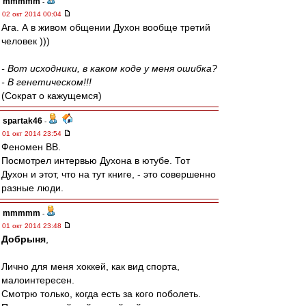
mmmmm
-
02 окт 2014 00:04
Ага. А в живом общении Духон вообще третий
человек )))
- Вот исходники, в каком коде у меня ошибка?
- В генетическом!!!
(Сократ о кажущемся)
spartak46
-
01 окт 2014 23:54
Феномен ВВ.
Посмотрел интервью Духона в ютубе. Тот
Духон и этот, что на тут книге, - это совершенно
разные люди.
mmmmm
-
01 окт 2014 23:48
Добрыня
,
Лично для меня хоккей, как вид спорта,
малоинтересен.
Смотрю только, когда есть за кого поболеть.