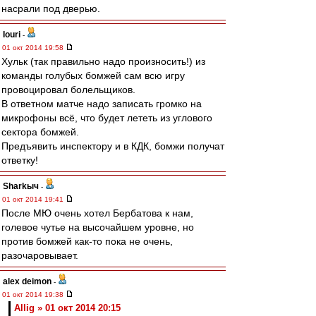
насрали под дверью.
Iouri
-
01 окт 2014 19:58
Хульк (так правильно надо произносить!) из
команды голубых бомжей сам всю игру
провоцировал болельщиков.
В ответном матче надо записать громко на
микрофоны всё, что будет лететь из углового
сектора бомжей.
Предъявить инспектору и в КДК, бомжи получат
ответку!
Sharkыч
-
01 окт 2014 19:41
После МЮ очень хотел Бербатова к нам,
голевое чутье на высочайшем уровне, но
против бомжей как-то пока не очень,
разочаровывает.
alex deimon
-
01 окт 2014 19:38
Allig » 01 окт 2014 20:15