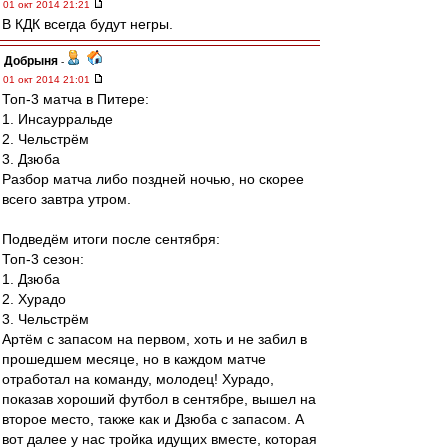
01 окт 2014 21:21
В КДК всегда будут негры.
Добрыня
-
01 окт 2014 21:01
Топ-3 матча в Питере:
1. Инсаурральде
2. Чельстрём
3. Дзюба
Разбор матча либо поздней ночью, но скорее
всего завтра утром.
Подведём итоги после сентября:
Топ-3 сезон:
1. Дзюба
2. Хурадо
3. Чельстрём
Артём с запасом на первом, хоть и не забил в
прошедшем месяце, но в каждом матче
отработал на команду, молодец! Хурадо,
показав хороший футбол в сентябре, вышел на
второе место, также как и Дзюба с запасом. А
вот далее у нас тройка идущих вместе, которая