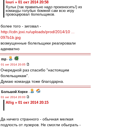
Iouri » 01 окт 2014 20:58
Хульк (так правильно надо произносить!) из
команды голубых бомжей сам всю игру
провоцировал болельщиков.
более того - зиговал -
http://cdn.joxi.ru/uploads/prod/2014/10 ...
097b1b.jpg
возмущенные болельщики реагировали
адекватно
mp
-
01 окт 2014 20:05
Очередной раз спасибо "настоящим
болельщикам".
Думаю команда тоже благодарна.
Большой Хорхе
-
01 окт 2014 20:03
Allig » 01 окт 2014 20:15
Да ничего странного - обычная мелкая
подлость от лузеров. Не смогли обыграть -