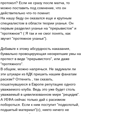
протокол? Если не сразу после матча, то
можно поставить под сомнение, что он
действительно что-то помнит.
На нашу беду он оказался еще и крупным
специалистом в области теории уханья. Он
первым разделил уханье на "прерывистое" и
"протяжное"! ( Я так и не смог понять, как
звучит "протяжное уханье").
Добавьте к этому абсурдность наказания,
буквально провоцирующая неокрепшие умы на
протест в виде "прерывистого", или даже
"протяжного".
В общем, можно напрячься. Не задумали ли
эти штукари из КДК пришить нашим фанатам
расизм? Оттенить , так сказать,
пошатнувшуюся в Европе репутацию одного
уважаемого клуба. Ведь это уже будет столь
уважаемый в цивилизованном мире "рецидив".
А УЕФА сейчас только дай с расизмом
побороться. Если к ним поступит "подколотый,
подшитый материал"(с), никто ничего не