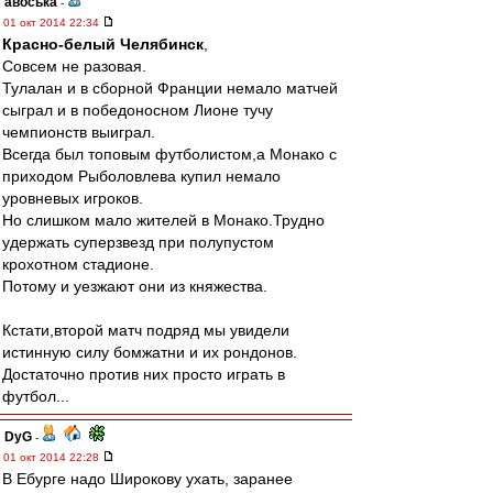
авоська
-
01 окт 2014 22:34
Красно-белый Челябинск
,
Совсем не разовая.
Тулалан и в сборной Франции немало матчей
сыграл и в победоносном Лионе тучу
чемпионств выиграл.
Всегда был топовым футболистом,а Монако с
приходом Рыболовлева купил немало
уровневых игроков.
Но слишком мало жителей в Монако.Трудно
удержать суперзвезд при полупустом
крохотном стадионе.
Потому и уезжают они из княжества.
Кстати,второй матч подряд мы увидели
истинную силу бомжатни и их рондонов.
Достаточно против них просто играть в
футбол...
DyG
-
01 окт 2014 22:28
В Ебурге надо Широкову ухать, заранее