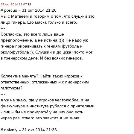
31 окт 2014 21:07
# porcus » 31 окт 2014 21:26
мы с Матвеем и говорим о том, что слуцкий это
лицо гинера. Его маска только и всего.
---
Согласись, это всего лишь ваше
предположение, а не истина :))) Не надо уж
гинера приравнивать к гениям футбола и
околофутбола :). Слуцкий и до цска что-то мог
в тренерском деле. И без всяких гинеров.
Коллектив менять? Найти таких игроков -
ответственных, отглаженных и с пионерским
галстуком?
---
я уж не знаю, где у игроков честолюбие. я на
физкультуре в институте рубился с приятелями
- лишь бы не проиграть! у наших оно есть
через раз. отчего это зависит, я не знаю.
# naivniy » 31 окт 2014 21:36