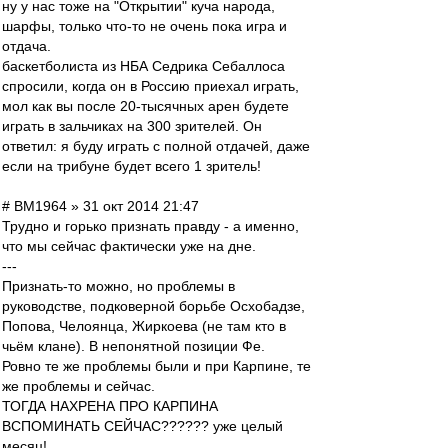
ну у нас тоже на "Открытии" куча народа,
шарфы, только что-то не очень пока игра и
отдача.
баскетболиста из НБА Седрика Себаллоса
спросили, когда он в Россию приехал играть,
мол как вы после 20-тысячных арен будете
играть в зальчиках на 300 зрителей. Он
ответил: я буду играть с полной отдачей, даже
если на трибуне будет всего 1 зритель!
# BM1964 » 31 окт 2014 21:47
Трудно и горько признать правду - а именно,
что мы сейчас фактически уже на дне.
---
Признать-то можно, но проблемы в
руководстве, подковерной борьбе Осхобадзе,
Попова, Челоянца, Жиркоева (не там кто в
чьём клане). В непонятной позиции Фе.
Ровно те же проблемы были и при Карпине, те
же проблемы и сейчас.
ТОГДА НАХРЕНА ПРО КАРПИНА
ВСПОМИНАТЬ СЕЙЧАС?????? уже целый
месяц!..