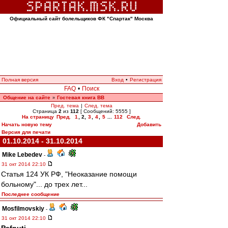
Официальный сайт болельщиков ФК "Спартак" Москва
Полная версия
Вход
•
Регистрация
FAQ
•
Поиск
Общение на сайте
Гостевая книга ВВ
»
Пред. тема
|
След. тема
Страница
2
из
112
[ Сообщений: 5555 ]
На страницу
Пред.
1
,
2
,
3
,
4
,
5
...
112
След.
Начать новую тему
Добавить
Версия для печати
01.10.2014 - 31.10.2014
Mike Lebedev
-
31 окт 2014 22:10
Статья 124 УК РФ, "Неоказание помощи
больному"... до трех лет...
Последнее сообщение
Mosfilmovskiy
-
31 окт 2014 22:10