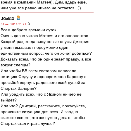
время в компании Матвея). Дим, вдарь еще,
нам уже все равно ничего не остается...))
JGolt13
-
31 окт 2014 21:21
Всем доброго времени суток.
Очень давно читаю Матвея и его оппонентов.
Каждый раз, когда вижу новые опусы Дмитрия,
у меня вызывает недоумение один-
единственный вопрос: чего он хочет добиться?
Доказать всем, что он один знает правду, а все
вокруг слепцы?
Или чтобы ВВ всем составом написало
петицию Федуну и одновременно Карпину с
просьбой вернуть радевшего всей душой за
Спартак Валерия?
Или убедить всех, что с Якином ничего не
выйдет?
Или что? Дмитрий, расскажите, пожалуйста,
проясните ситуацию для всех. И заодно
скажите все же, что же нужно делать, чтобы
Спартак стал играть лучше?