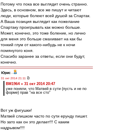
Потому что пока все выглядит очень странно.
Здесь, в основном, все же пишут и читают
люди, которые болеют всей душой за Спартак.
А Ваша позиция выглядит как пожелание
Спартаку проигрывать как можно больше.
Может, конечно, это тоже боление, но лично
для меня это больше смахивает на как бы
тонкий глум от какого-нибудь не к ночи
помянутого коня.
Спасибо заранее за ответы, если они будут,
конечно.
Юрис
-
31 окт 2014 21:11
BM1964 » 31 окт 2014 20:47
уже поняли, что Матвей в сути (пусть и не по
форме) прав "на все сто"
Вот уж фигушки!
Матвей слишком часто по сути ерунду пишет.
Но зато как он это делает!!! С каким
надрывом!!!!