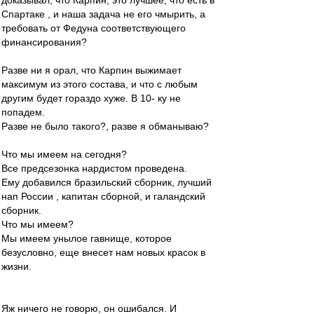
доказывал, что Карпин, это лучшее, что есть в
Спартаке , и наша задача не его чмырить, а
требовать от Федуна соответствующего
финансирования?
Разве ни я орал, что Карпин выжимает
максимум из этого состава, и что с любым
другим будет гораздо хуже. В 10- ку не
попадем.
Разве не было такого?, разве я обманываю?
Что мы имеем на сегодня?
Все предсезонка нардистом проведена.
Ему добавился бразильский сборник, лучший
нап России , капитан сборной, и галандский
сборник.
Что мы имеем?
Мы имеем унылое гавнище, которое
безусловно, еще внесет нам новых красок в
жизни.
Яж ничего не говорю, он ошибался. И