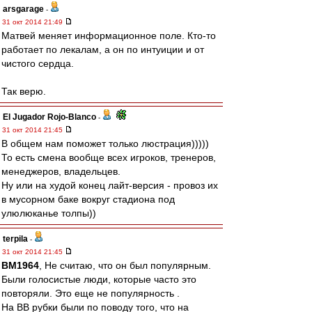
arsgarage
-
31 окт 2014 21:49
Матвей меняет информационное поле. Кто-то
работает по лекалам, а он по интуиции и от
чистого сердца.
Так верю.
El Jugador Rojo-Blanco
-
31 окт 2014 21:45
В общем нам поможет только люстрация)))))
То есть смена вообще всех игроков, тренеров,
менеджеров, владельцев.
Ну или на худой конец лайт-версия - провоз их
в мусорном баке вокруг стадиона под
улюлюканье толпы))
terpila
-
31 окт 2014 21:45
BM1964
, Не считаю, что он был популярным.
Были голосистые люди, которые часто это
повторяли. Это еще не популярность .
На ВВ рубки были по поводу того, что на