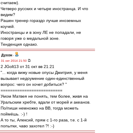
считаем).
Четверо русских и четыре иностранца. И что
видим?
Рашен тренер гораздо лучше иноземных
коучей.
Иностранцы и в зону ЛЕ не попадали, не
говоря уже о медальной зоне.
Тенденция однако.
Духон
-
31 окт 2014 21:50
2 JGolt13 от 31 окт вв 21:21
"... когда вижу новые опусы Дмитрия, у меня
вызывает недоумение один-единственный
вопрос: чего он хочет добиться? "
==========================
Умом Матвея не понять, тем более, живя на
Уральским хребте, вдали от морей и акеанов.
По/пиши немножко на ВВ, тогда можеть
поймёшь. :-) !
А то ты, Алексий, прям с 1-го раза, т.е. с 1-й
попытки, чаво захотел ?! :-)