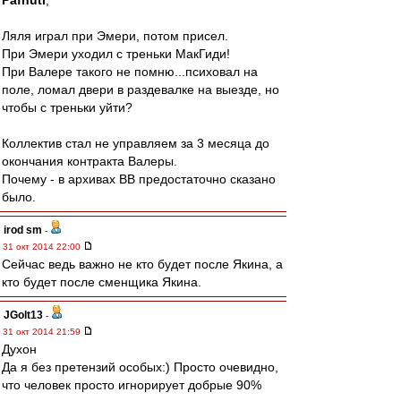
Pafnuti
,
Ляля играл при Эмери, потом присел.
При Эмери уходил с треньки МакГиди!
При Валере такого не помню...психовал на
поле, ломал двери в раздевалке на выезде, но
чтобы с треньки уйти?
Коллектив стал не управляем за 3 месяца до
окончания контракта Валеры.
Почему - в архивах ВВ предостаточно сказано
было.
irod sm
-
31 окт 2014 22:00
Сейчас ведь важно не кто будет после Якина, а
кто будет после сменщика Якина.
JGolt13
-
31 окт 2014 21:59
Духон
Да я без претензий особых:) Просто очевидно,
что человек просто игнорирует добрые 90%