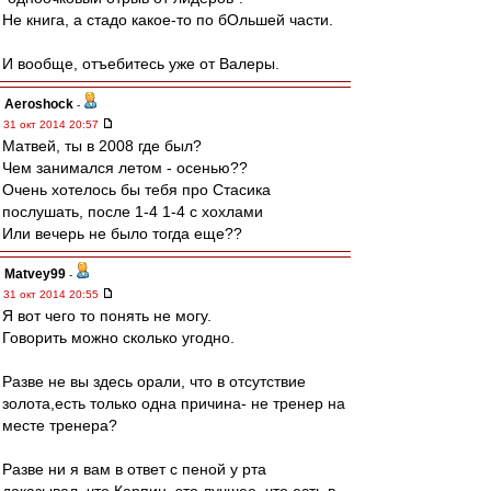
Не книга, а стадо какое-то по бОльшей части.
И вообще, отъебитесь уже от Валеры.
Aeroshock
-
31 окт 2014 20:57
Матвей, ты в 2008 где был?
Чем занимался летом - осенью??
Очень хотелось бы тебя про Стасика
послушать, после 1-4 1-4 с хохлами
Или вечерь не было тогда еще??
Matvey99
-
31 окт 2014 20:55
Я вот чего то понять не могу.
Говорить можно сколько угодно.
Разве не вы здесь орали, что в отсутствие
золота,есть только одна причина- не тренер на
месте тренера?
Разве ни я вам в ответ с пеной у рта