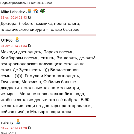
Редактировалось 31 окт 2014 21:46
Mike Lebedev
-
31 окт 2014 21:43
Доктора. Любого, кожника, неонатолога,
пластического хирурга - только быстрее
UTP66
-
31 окт 2014 21:34
Макгиди двенадцать, Пареха восемь,
Комбаровы восемь, ептыть, Эм девять, де-вять!
вся краснодарская полузащита столько не
стоит, Де Зуев шесть...))) Билялетдинов
семь....))))), Ромула и Коста пятнадцать,
Глушаков, Мовсисян, Озбилиз больше
двадцати..остальные так по мелочи три,
четыре....Меня не знаю сколько бить надо,
чтобы я за такие деньги это всё набрал. В 90-
ые за такие вещи на дно карьера отправляли,
сейчас ничё, в Мальорке спрятался.
naivniy
-
31 окт 2014 21:29