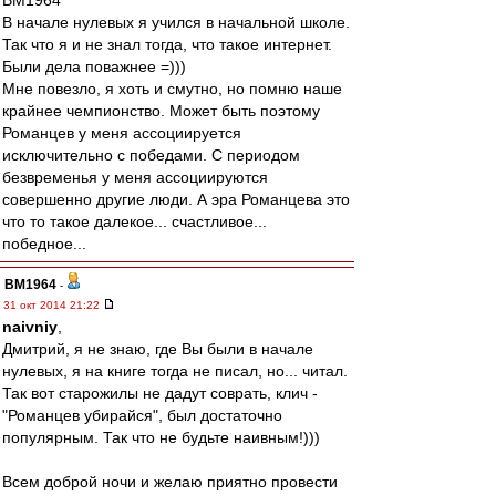
BM1964
В начале нулевых я учился в начальной школе.
Так что я и не знал тогда, что такое интернет.
Были дела поважнее =)))
Мне повезло, я хоть и смутно, но помню наше
крайнее чемпионство. Может быть поэтому
Романцев у меня ассоциируется
исключительно с победами. С периодом
безвременья у меня ассоциируются
совершенно другие люди. А эра Романцева это
что то такое далекое... счастливое...
победное...
BM1964
-
31 окт 2014 21:22
naivniy
,
Дмитрий, я не знаю, где Вы были в начале
нулевых, я на книге тогда не писал, но... читал.
Так вот старожилы не дадут соврать, клич -
"Романцев убирайся", был достаточно
популярным. Так что не будьте наивным!)))
Всем доброй ночи и желаю приятно провести