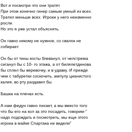
Вот и посмотри что они тратят.
При этом конечно гинер самым умный из всех.
Тратил меньше всех. Игроки у него неизменно
росли.
Но это я уже устал объяснять.
Он гавно никому не нужное, со свалок не
собирает.
Он бы от тины косты блеванул, от челстрема
сиганул бы с 10- го этажа, а от билялетдинова
бы сплел бы веревочку, и в удавку. И прежде
чем с табуретки соскочить, ампулу цианистого
калия, во рту раздавил бы.
Башка на плечах есть.
А нам федун гавно пихает, а мы вместо того
что бы его на кол за это посадить, говорим-"
надо подождать и посмотреть, мы еще этого
игрока в майке Спартака не видели"