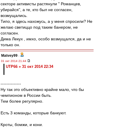
секторе активисты растянули " Романцев,
убирайся", а те, кто был не согласен,
возмущались.
Типо, я здесь нахожусь, а у меня спросили? Не
желаю светиццо под таким банером, не
согласен.
Дима Лекух , имхо, особо возмущался, да и не
только он.
Matvey99
-
31 окт 2014 21:44
UTP66 » 31 окт 2014 22:34
--------------
Ну так это объективно крайне мало, что бы
чемпионом в России быть.
Тем более регулярно.
Есть 3 команды, которые банкуют.
Кроты, бомжи, и кони.