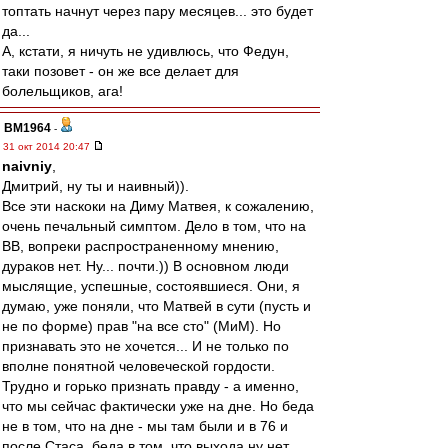
топтать начнут через пару месяцев... это будет
да...
А, кстати, я ничуть не удивлюсь, что Федун,
таки позовет - он же все делает для
болельщиков, ага!
BM1964
-
31 окт 2014 20:47
naivniy
,
Дмитрий, ну ты и наивный)).
Все эти наскоки на Диму Матвея, к сожалению,
очень печальный симптом. Дело в том, что на
ВВ, вопреки распространенному мнению,
дураков нет. Ну... почти.)) В основном люди
мыслящие, успешные, состоявшиеся. Они, я
думаю, уже поняли, что Матвей в сути (пусть и
не по форме) прав "на все сто" (МиМ). Но
признавать это не хочется... И не только по
вполне понятной человеческой гордости.
Трудно и горько признать правду - а именно,
что мы сейчас фактически уже на дне. Но беда
не в том, что на дне - мы там были и в 76 и
после Стаса, беда в том, что выхода ну нет