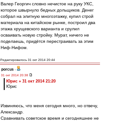
Валер Георгич словно нечистое на руку УКС,
которое швырнуло бедных дольщиков. Денег
собрал на элитную многоэтажку, купил строй
материала на китайском рынке, построил два
этажа хрущевского варианта и срулил
осваивать новую стройку. Мурат, ничего не
поделаешь, придётся перестраивать за этим
Ниф-Нифом.
Редактировалось 31 окт 2014 20:44
porcus
-
31 окт 2014 20:38
Юрис » 31 окт 2014 21:20
Юрис
Извиняюсь, что меня сегодня много, но отвечу,
Александр.
Сравнивать советское время и сегодняшнее не
совсем верно. Даже время Олега Ивановича
было советское по своей сути.
Чтобы понять разницу, предлагаю посетить