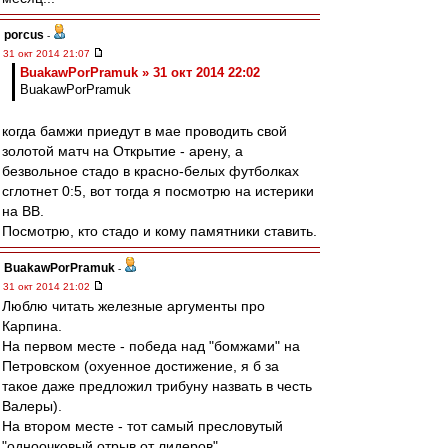
porcus
-
31 окт 2014 21:07
BuakawPorPramuk » 31 окт 2014 22:02
BuakawPorPramuk
когда бамжи приедут в мае проводить свой
золотой матч на Открытие - арену, а
безвольное стадо в красно-белых футболках
сглотнет 0:5, вот тогда я посмотрю на истерики
на ВВ.
Посмотрю, кто стадо и кому памятники ставить.
BuakawPorPramuk
-
31 окт 2014 21:02
Люблю читать железные аргументы про
Карпина.
На первом месте - победа над "бомжами" на
Петровском (охуенное достижение, я б за
такое даже предложил трибуну назвать в честь
Валеры).
На втором месте - тот самый пресловутый
"одноочковый отрыв от лидеров".