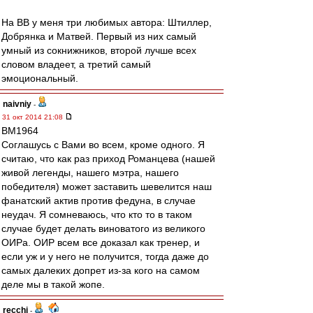
На ВВ у меня три любимых автора: Штиллер,
Добрянка и Матвей. Первый из них самый
умный из сокнижников, второй лучше всех
словом владеет, а третий самый
эмоциональный.
naivniy
-
31 окт 2014 21:08
BM1964
Соглашусь с Вами во всем, кроме одного. Я
считаю, что как раз приход Романцева (нашей
живой легенды, нашего мэтра, нашего
победителя) может заставить шевелится наш
фанатский актив против федуна, в случае
неудач. Я сомневаюсь, что кто то в таком
случае будет делать виноватого из великого
ОИРа. ОИР всем все доказал как тренер, и
если уж и у него не получится, тогда даже до
самых далеких допрет из-за кого на самом
деле мы в такой жопе.
recchi
-