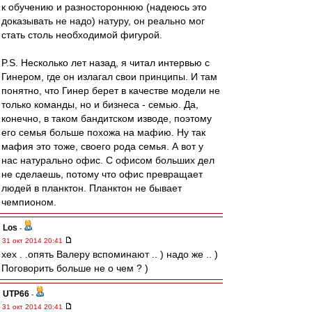
к обучению и разностороннюю (надеюсь это
доказывать не надо) натуру, он реально мог
стать столь необходимой фигурой.
P.S. Несколько лет назад, я читал интервью с
Гинером, где он излагал свои принципы. И там
понятно, что Гинер берет в качестве модели не
только команды, но и бизнеса - семью. Да,
конечно, в таком бандитском изводе, поэтому
его семья больше похожа на мафию. Ну так
мафия это тоже, своего рода семья. А вот у
нас натурально офис. С офисом больших дел
не сделаешь, потому что офис превращает
людей в планктон. Планктон не бывает
чемпионом.
Los
-
31 окт 2014 20:41
хех . .опять Валеру вспоминают .. ) надо же .. )
Поговорить больше не о чем ? )
UTP66
-
31 окт 2014 20:41