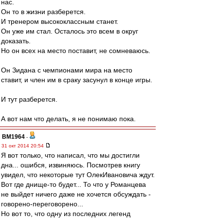
нас.
Он то в жизни разберется.
И тренером высококлассным станет.
Он уже им стал. Осталось это всем в округ
доказать.
Но он всех на место поставит, не сомневаюсь.
Он Зидана с чемпионами мира на место
ставит, и член им в сраку засунул в конце игры.
И тут разберется.
А вот нам что делать, я не понимаю пока.
BM1964
-
31 окт 2014 20:54
Я вот только, что написал, что мы достигли
дна... ошибся, извиняюсь. Посмотрев книгу
увидел, что некоторые тут ОлекИвановича ждут.
Вот где днище-то будет... То что у Романцева
не выйдет ничего даже не хочется обсуждать -
говорено-переговорено...
Но вот то, что одну из последних легенд