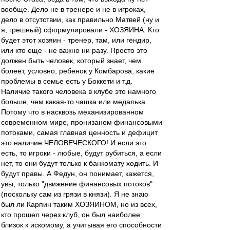
вообще. Дело не в тренере и не в игроках,
дело в отсутствии, как правильно Матвей (ну и
я, грешный) сформулировали - ХОЗЯИНА. Кто
будет этот хозяин - тренер, там, или гендир,
или кто еще - не важно ни разу. Просто это
должен быть человек, который знает, чем
болеет, условно, ребенок у Комбарова, какие
проблемы в семье есть у Боккети и т.д.
Наличие такого человека в клубе это намного
больше, чем какая-то чашка или медалька.
Потому что в насквозь механизированном
современном мире, пронизаном финансовыми
потоками, самая главная ценность и дефицит
это наличие ЧЕЛОВЕЧЕСКОГО! И если это
есть, то игроки - любые, будут рубиться, а если
нет, то они будут только к банкомату ходить. И
будут правы. А Федун, он понимает, кажется,
увы, только "движение финансовых потоков"
(поскольку сам из грязи в князи). Я не знаю
был ли Карпин таким ХОЗЯИНОМ, но из всех,
кто прошел через клуб, он был наиболее
близок к искомому, а учитывая его способности