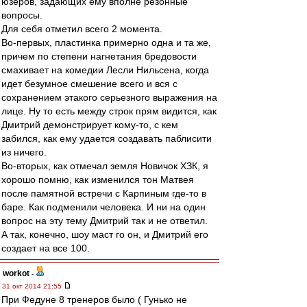
юзеров, задающих ему вполне резонные
вопросы.
Для себя отметил всего 2 момента.
Во-первых, пластинка примерно одна и та же,
причем по степени нагнетания бредовости
смахивает на комедии Лесли Нильсена, когда
идет безумное смешение всего и вся с
сохранением этакого серьезного выражения на
лице. Ну то есть между строк прям видится, как
Дмитрий демонстрирует кому-то, с кем
забился, как ему удается создавать паблисити
из ничего.
Во-вторых, как отмечал земля Новичок ХЗК, я
хорошо помню, как изменился тон Матвея
после памятной встречи с Карпиным где-то в
баре. Как подменили человека. И ни на один
вопрос на эту тему Дмитрий так и не ответил.
А так, конечно, шоу маст го он, и Дмитрий его
создает на все 100.
workоt
-
31 окт 2014 21:55
При Федуне 8 тренеров было ( Гунько не