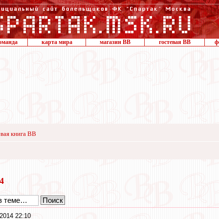
оманда
карта мира
магазин ВВ
гостевая ВВ
ф
вая книга ВВ
14
2014 22:10