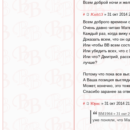
Всем доброй ночи и жел
#
JGolt13
» 31 окт 2014 
Всем доброго времени с
Очень давно читаю Матв
Каждый раз, когда вижу
Доказать всем, что он о
Или чтобы ВВ всем сост
Или убедить всех, что с
Или что? Дмитрий, расск
лучше?
Потому что пока все выг
А Ваша позиция выгляди
Может, конечно, это тож
Спасибо заранее за отве
#
Юрис
» 31 окт 2014 21
BM1964 » 31 окт 2
уже поняли, что Мат