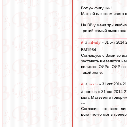
Вот уж фигушки!
Матвей слишком часто по
На ВВ у меня три любим
третий самый эмоциона
#
naivniy
» 31 окт 2014 
BM1964
Соглашусь с Вами во вс
заставить шевелится наш
великого ОИРа. ОИР всем
такой жопе.
#
recchi
» 31 окт 2014 21
# porcus » 31 окт 2014 2
мы с Матвеем и говорим 
---
Согласись, это всего ли
цска что-то мог в трене