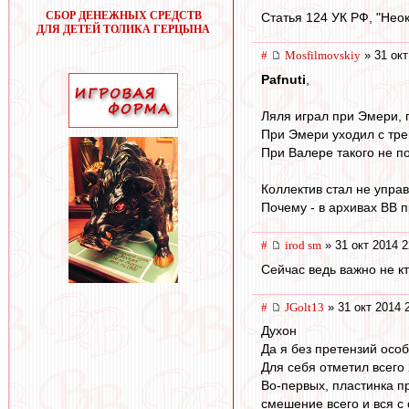
СБОР ДЕНЕЖНЫХ СРЕДСТВ
Статья 124 УК РФ, "Неок
ДЛЯ ДЕТЕЙ ТОЛИКА ГЕРЦЫНА
#
Mosfilmovskiy
» 31 окт
Pafnuti
,
Ляля играл при Эмери, 
При Эмери уходил с тре
При Валере такого не по
Коллектив стал не упра
Почему - в архивах ВВ 
#
irod sm
» 31 окт 2014 2
Сейчас ведь важно не кт
#
JGolt13
» 31 окт 2014 
Духон
Да я без претензий осо
Для себя отметил всего
Во-первых, пластинка п
смешение всего и вся с