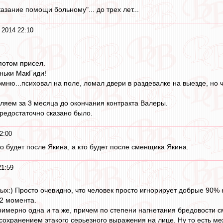
азание помощи больному"... до трех лет...
 2014 22:10
потом присел.
ньки МакГиди!
мню...психовал на поле, ломал двери в раздевалке на выезде, но ч
вляем за 3 месяца до окончания контракта Валеры.
предостаточно сказано было.
2:00
о будет после Якина, а кто будет после сменщика Якина.
21:59
бых:) Просто очевидно, что человек просто игнорирует добрые 90
 2 момента.
римерно одна и та же, причем по степени нагнетания бредовости с
 сохранением этакого серьезного выражения на лице. Ну то есть ме