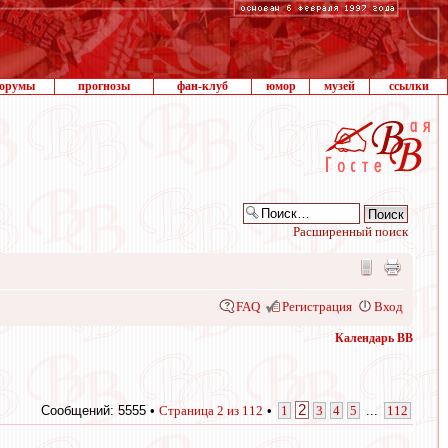
орумы
прогнозы
фан-клуб
юмор
музей
ссылки
Расширенный поиск
FAQ
Регистрация
Вход
Календарь ВВ
2
Сообщений: 5555 •
Страница
2
из
112
•
1
3
4
5
...
112