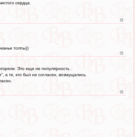
чистого сердца.
юканье толпы))
вторяли. Это еще не популярность .
", а те, кто был не согласен, возмущались.
ласен.