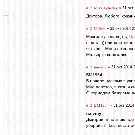
#
Mike Lebedev
» 31 окт 
Доктора. Любого, кожник
#
UTP66
» 31 окт 2014 2
Макгиди двенадцать, Пар
шесть...))) Билялетдино
четыре....Меня не знаю 
Мальорке спрятался.
#
naivniy
» 31 окт 2014 
BM1964
В начале нулевых я учил
Мне повезло, я хоть и 
С периодом безвременья
#
BM1964
» 31 окт 2014
naivniy
,
Дмитрий, я не знаю, где
убирайся", был достаточ