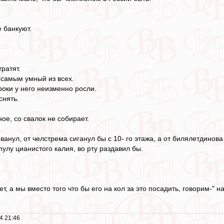
 банкуют.
тратят.
 самым умный из всех.
роки у него неизменно росли.
снять.
ое, со свалок не собирает.
ванул, от челстрема сиганул бы с 10- го этажа, а от билялетдинова
пулу цианистого калия, во рту раздавил бы.
т, а мы вместо того что бы его на кол за это посадить, говорим-" 
4 21:46