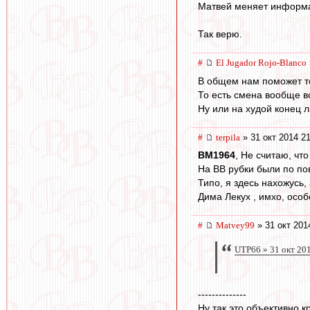
Матвей меняет информац
Так верю.
#
El Jugador Rojo-Blanco
В общем нам поможет то
То есть смена вообще в
Ну или на худой конец л
#
terpila
» 31 окт 2014 2
BM1964
, Не считаю, чт
На ВВ рубки были по пов
Типо, я здесь нахожусь
Дима Лекух , имхо, особ
#
Matvey99
» 31 окт 201
UTP66 » 31 окт 20
--------------
Ну так это объективно к