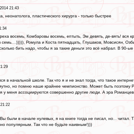
2014 21:43
а, неонатолога, пластического хирурга - только быстрее
1:34
еха восемь, Комбаровы восемь, ептыть, Эм девять, де-вять! вся к
в семь....))))), Ромула и Коста пятнадцать, Глушаков, Мовсисян, О
сколько бить надо, чтобы я за такие деньги это всё набрал. В 90-ые
21:29
ся в начальной школе. Так что я и не знал тогда, что такое интерне
смутно, но помню наше крайнее чемпионство. Может быть поэтому 
 у меня ассоциируются совершенно другие люди. А эра Романцева эт
 21:22
 Вы были в начале нулевых, я на книге тогда не писал, но... читал. 
но популярным. Так что не будьте наивным!)))