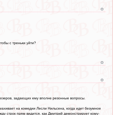
тобы с треньки уйти?
% юзеров, задающих ему вполне резонные вопросы.
махивает на комедии Лесли Нильсена, когда идет безумное
жду строк прям видится, как Дмитрий демонстрирует кому-