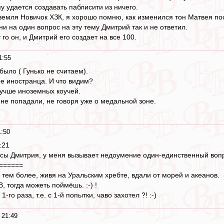
му удается создавать паблисити из ничего.
 земля Новичок ХЗК, я хорошо помню, как изменился тон Матвея пос
и на один вопрос на эту тему Дмитрий так и не ответил.
 го он, и Дмитрий его создает на все 100.
1:55
ыло ( Гунько не считаем).
ре иностранца. И что видим?
учше иноземных коучей.
 не попадали, не говоря уже о медальной зоне.
1:50
:21
пусы Дмитрия, у меня вызывает недоумение один-единственный вопро
======
 тем более, живя на Уральским хребте, вдали от морей и акеанов.
 тогда можеть поймёшь. :-) !
1-го раза, т.е. с 1-й попытки, чаво захотел ?! :-)
 21:49