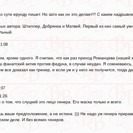
 сути ерунду пишет. Но зато как он это делает!!! С каким надрывом!
ых автора: Штиллер, Добрянка и Матвей. Первый из них самый умны
льный.
21:08
ем, кроме одного. Я считаю, что как раз приход Романцева (нашей
 фанатский актив против федуна, в случае неудач. Я сомневаюсь, ч
 все доказал как тренер, и если уж и у него не получится, тогда 
:07
1:26
о том, что слуцкий это лицо гинера. Его маска только и всего.
шь ваше предположение, а не истина :))) Не надо уж гинера прирав
рском деле. И без всяких гинеров.