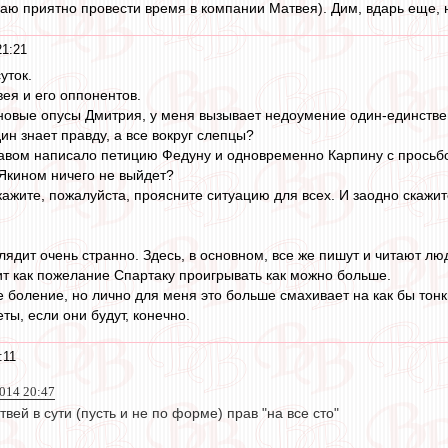
аю приятно провести время в компании Матвея). Дим, вдарь еще, на
21:21
уток.
ея и его оппонентов.
 новые опусы Дмитрия, у меня вызывает недоумение один-единствен
дин знает правду, а все вокруг слепцы?
авом написало петицию Федуну и одновременно Карпину с просьбо
 Якином ничего не выйдет?
ажите, пожалуйста, проясните ситуацию для всех. И заодно скажите
лядит очень странно. Здесь, в основном, все же пишут и читают лю
т как пожелание Спартаку проигрывать как можно больше.
е боление, но лично для меня это больше смахивает на как бы тонки
ты, если они будут, конечно.
:11
014 20:47
вей в сути (пусть и не по форме) прав "на все сто"