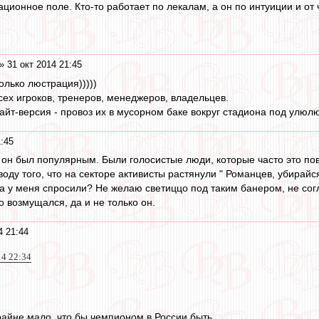
ионное поле. Кто-то работает по лекалам, а он по интуиции и от 
» 31 окт 2014 21:45
лько люстрация)))))
сех игроков, тренеров, менеджеров, владельцев.
айт-версия - провоз их в мусорном баке вокруг стадиона под улюл
1:45
о он был популярным. Были голосистые люди, которые часто это по
оду того, что на секторе активисты растянули " Романцев, убирайся
, а у меня спросили? Не желаю светиццо под таким банером, не сог
о возмущался, да и не только он.
4 21:44
14 22:34
райне мало, что бы чемпионом в России быть.