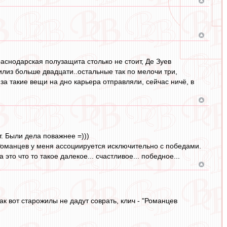
раснодарская полузащита столько не стоит, Де Зуев
збилиз больше двадцати..остальные так по мелочи три,
 за такие вещи на дно карьера отправляли, сейчас ничё, в
т. Были дела поважнее =)))
Романцев у меня ассоциируется исключительно с победами.
о что то такое далекое... счастливое... победное...
Так вот старожилы не дадут соврать, клич - "Романцев