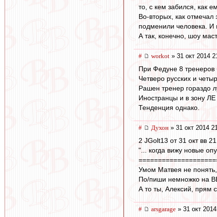
то, с кем забился, как е
Во-вторых, как отмечал
подменили человека. И н
А так, конечно, шоу маст
#
workоt
» 31 окт 2014 2
При Федуне 8 тренеров б
Четверо русских и четы
Рашен тренер гораздо л
Иностранцы и в зону ЛЕ
Тенденция однако.
#
Духон
» 31 окт 2014 2
2 JGolt13 от 31 окт вв 21
"... когда вижу новые о
====================
Умом Матвея не понять,
По/пиши немножко на ВВ,
А то ты, Алексий, прям с 
#
arsgarage
» 31 окт 2014