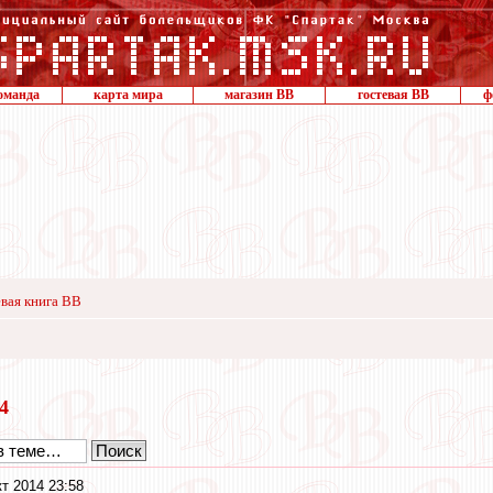
оманда
карта мира
магазин ВВ
гостевая ВВ
ф
вая книга ВВ
14
кт 2014 23:58