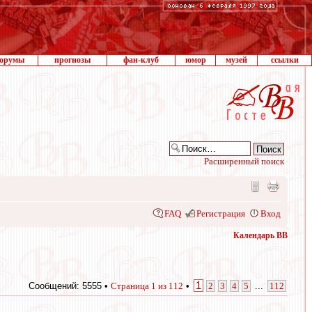
орумы
прогнозы
фан-клуб
юмор
музей
ссылки
Расширенный поиск
FAQ
Регистрация
Вход
Календарь ВВ
1
Сообщений: 5555 •
Страница
1
из
112
•
2
3
4
5
...
112