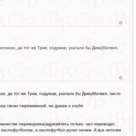
елании, да тот же Трив, подумав, укатали бы ДимуМатвея,
и, да тот же Трив, подумав, укатали бы ДимуМатвея, чисто
рупор своих переживаний, не думая о клубе.
 качестве переводчика(вдумайтесь только: чел переводит,
 околофутболом, а околофутбол рулит ничем. А все ниточки