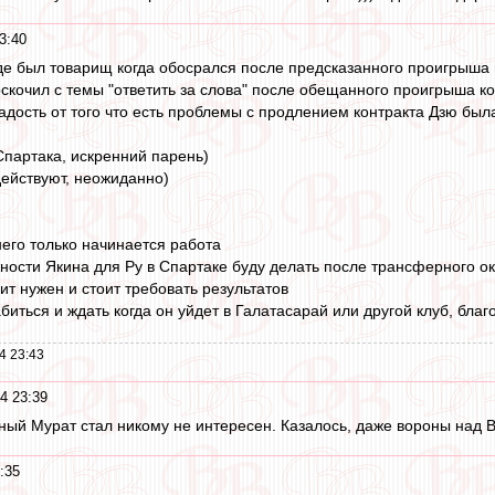
3:40
где был товарищ когда обосрался после предсказанного проигрыша
скочил с темы "ответить за слова" после обещанного проигрыша к
дость от того что есть проблемы с продлением контракта Дзю была
партака, искренний парень)
ействуют, неожиданно)
 него только начинается работа
ности Якина для Ру в Спартаке буду делать после трансферного о
чит нужен и стоит требовать результатов
биться и ждать когда он уйдет в Галатасарай или другой клуб, благ
4 23:43
4 23:39
ный Мурат стал никому не интересен. Казалось, даже вороны над В
:35