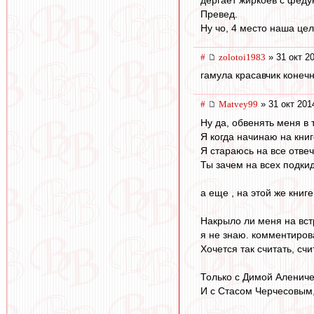
Превед.
Ну чо, 4 место наша цел
#
zolotoi1983
» 31 окт 2
гамула красавчик конечн
#
Matvey99
» 31 окт 201
Ну да, обвенять меня в 
Я когда начинаю на кни
Я стараюсь на все отве
Ты зачем на всех подки
а еще , на этой же книге
Накрыло ли меня на вс
я не знаю. комментирова
Хочется так считать, счи
Только с Димой Аленич
И с Стасом Черчесовым,