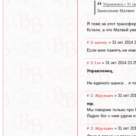
Управленец » 31 ок
Занесение Матвея в
Я тоже за этот трансфер
Кстати, а что Матвей уж
#
naivniy
» 31 окт 2014 
Если мне память не изме
#
Los
» 31 окт 2014 23:2
Управленец
,
Ни единого шанса .. я т
#
Абдулхаич
» 31 окт 20
mp
,
Мы говорим только про 
Ладно бог с ним удачи е
#
Абдулхаич
» 31 окт 20