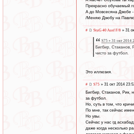
Прекрасно обучаемый г
А до Мовсесяна Дзюбе - 
/Меняю Дзюбу на Павлюче
#
StuG 40 Ausf F/8
» 31 о
S75 » 31 окт 2014 
Бигбир, Стаканов, 
чисто за футбол.
Это иллюзия.
#
S75
» 31 окт 2014 23:5
Бигбир, Стаканов, Рик,
за футбол.
Но, суть в том, что кри
По мне, так сейчас имен
Но увы.
Сейчас у нас гд асхабад
даже когда несколько р
дергает жиркоев с феду