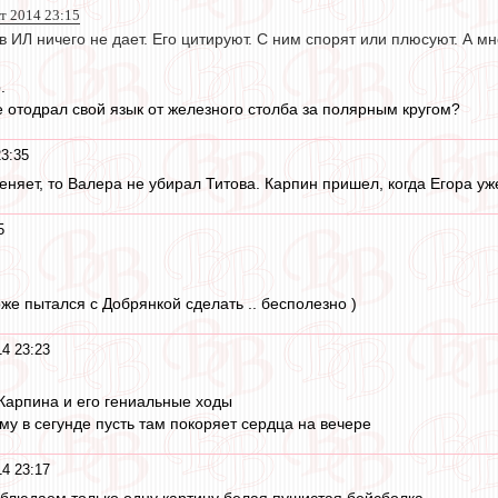
т 2014 23:15
 ИЛ ничего не дает. Его цитируют. С ним спорят или плюсуют. А мн
.
е отодрал свой язык от железного столба за полярным кругом?
23:35
няет, то Валера не убирал Титова. Карпин пришел, когда Егора уже
5
оже пытался с Добрянкой сделать .. бесполезно )
14 23:23
Карпина и его гениальные ходы
му в сегунде пусть там покоряет сердца на вечере
14 23:17