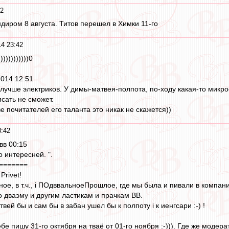
42
ндиром 8 августа. Титов перешел в Химки 11-го
14 23:42
)))))))))0
2014 12:51
 лучше электриков. У димы-матвея-полпота, по-ходу какая-то микро
сать не сможет.
е почитателей его таланта это никак не скажется))
3:42
вв 00:15
о интересней. ".
=======
Privet!
ное, в т.ч., i ПОдввальноеПрошлое, где мы была и пивали в компани
о дваэму и другим ластикам и прачкам ВВ.
вей бы и сам бы в забан ушел бы к полпоту i к иенгсари :-) !
тебе пишу 31-го октября на тваё от 01-го ноября :-))). Где же модер