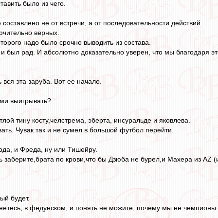
тавить было из чего.
 составлено не от встречи, а от последовательности действий.
ючительно верных.
оторого надо было срочно выводить из состава.
 и был рад. И абсолютно доказательно уверен, что мы благодаря эт
ь вся эта заруба. Вот ее начало.
ями выигрывать?
лой тину косту,челстрема, эберта, инсуральде и яковлева.
ать. Чувак так и не сумел в большой футбол перейти.
рда, и Фреда, ну или Тишейру.
ь заберите,брата по крови,что бы Дзюба не бурел,и Махера из АZ (
ый будет.
ряетесь, в федунском, и понять не можите, почему мы не чемпионы.