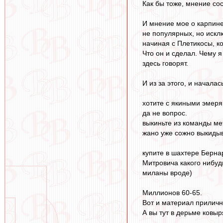
Как бы тоже, мнение сос
И мнение мое о карпине
не популярных, но искл
начиная с Плетикосы, к
Что он и сделал. Чему я
здесь говорят.
И из за этого, и началас
хотите с якиными эмер
да не вопрос.
выкиньте из команды мет
жано уже сожно выкидыв
купите в шахтере Берна
Митровича какого нибуд
миланы вроде)
Миллионов 60-65.
Вот и материал приличн
А вы тут в дерьме ковы