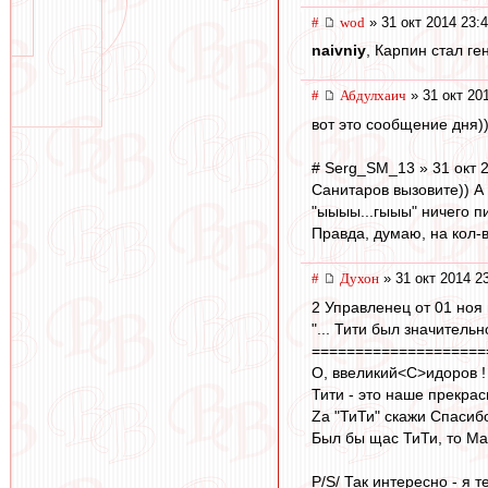
#
wod
» 31 окт 2014 23:
naivniy
, Карпин стал ге
#
Абдулхаич
» 31 окт 20
вот это сообщение дня))))
# Serg_SM_13 » 31 окт 
Санитаров вызовите)) А
"ыыыы...гыыы" ничего пи
Правда, думаю, на кол-в
#
Духон
» 31 окт 2014 2
2 Управленец от 01 ноя 
"... Тити был значительн
====================
О, ввеликий<C>идоров ! 
Тити - это наше прекрас
Zа "ТиТи" скажи Спасиб
Был бы щас ТиТи, то Мат
P/S/ Так интересно - я 