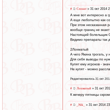
#
Crosser
» 31 окт 2014 2
А мне вот интересно а 
А еще любопытно как со
При этом несказанная ра
вообще границ не знает
Настоящий болельщик С
Видимо препараты так д
2Лохматый
А чего Якина трогать, у
Для себя выводы по нуж
Купят ему игроков - зна
Не купят - можно рассла
Редактировалось 31 окт 201
#
Лохматый
» 31 окт 201
К вечеру пятницы скром
#
_Nik_
» 31 окт 2014 23