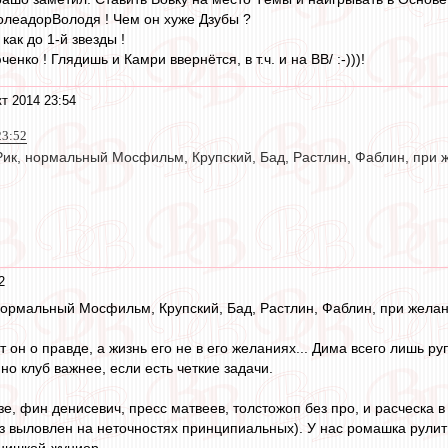
олеадорВолодя ! Чем он хуже Дзубы ?
как до 1-й звезды !
нко ! Глядишь и Камри ввернётся, в т.ч. и на ВВ/ :-)))!
кт 2014 23:54
23:52
Рик, нормальный Мосфильм, Крупский, Бад, Растлин, Фаблин, при ж
2
 нормальный Мосфильм, Крупский, Бад, Растлин, Фаблин, при желани
чит он о правде, а жизнь его не в его желаниях... Дима всего лишь 
но клуб важнее, если есть четкие задачи.
зе, фин денисевич, пресс матвеев, толстожоп без про, и расческа в
аз выловлен на неточностях принципиальных). У нас ромашка рулит
нишкой-жуниор.