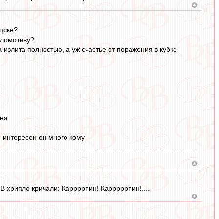
 цске?
оломотиву?
 излита полностью, а уж счастье от поражения в кубке
кна
о интересен он много кому
В хрипло кричали: Каррррпин! Карррррпин!....