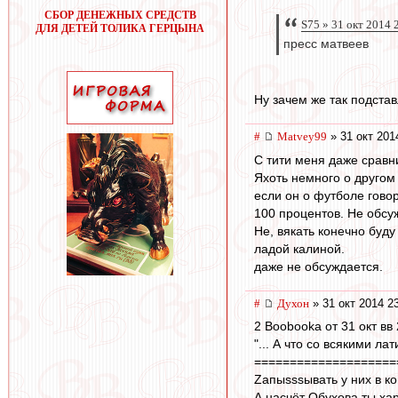
СБОР ДЕНЕЖНЫХ СРЕДСТВ
S75 » 31 окт 2014 
ДЛЯ ДЕТЕЙ ТОЛИКА ГЕРЦЫНА
пресс матвеев
Ну зачем же так подста
#
Matvey99
» 31 окт 201
С тити меня даже сравни
Яхоть немного о другом 
если он о футболе говори
100 процентов. Не обсу
Не, вякать конечно буду
ладой калиной.
даже не обсуждается.
#
Духон
» 31 окт 2014 2
2 Boobooka от 31 окт вв
"... А что со всякими л
====================
Zапыsssывать у них в ко
А насчёт Обухова ты ха