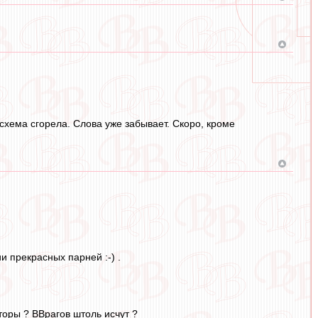
схема сгорела. Слова уже забывает. Скоро, кроме
и прекрасных парней :-) .
аторы ? ВВрагов штоль исчут ?