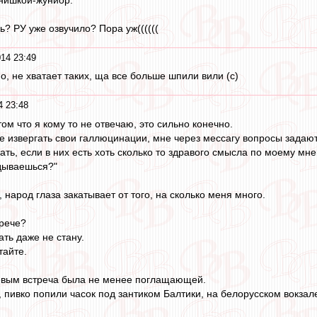
ь? РУ уже озвучило? Пора уж((((((
014 23:49
о, не хватает таких, ща все больше шпили вили (с)
4 23:48
том что я кому то не отвечаю, это сильно конечно.
ге извергать свои галлюцинации, мне через мессагу вопросы задают
чать, если в них есть хоть сколько то здравого смысла по моему м
дываешься?"
, народ глаза закатывает от того, на сколько меня много.
трече?
ть даже не стану.
тайте.
евым встреча была не менее поглащающей.
 пивко попили часок под зантиком Балтики, на белорусском вокзал