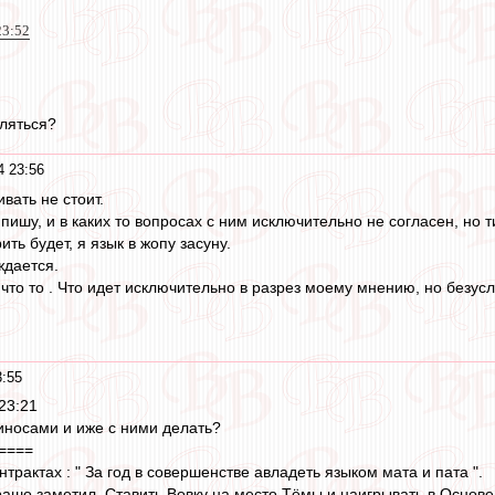
23:52
вляться?
4 23:56
вать не стоит.
пишу, и в каких то вопросах с ним исключительно не согласен, но 
ть будет, я язык в жопу засуну.
ждается.
 что то . Что идет исключительно в разрез моему мнению, но безусл
3:55
 23:21
атиносами и иже с ними делать?
====
нтрактах : " За год в совершенстве авладеть языком мата и пата ".
рашо заметил. Ставить Вовку на место Тёмы и наигрывать в Основе 