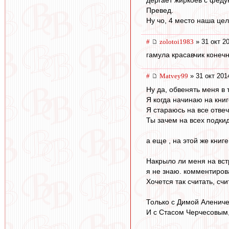
Превед.
Ну чо, 4 место наша цел
#
zolotoi1983
» 31 окт 2
гамула красавчик конечн
#
Matvey99
» 31 окт 201
Ну да, обвенять меня в 
Я когда начинаю на кни
Я стараюсь на все отве
Ты зачем на всех подки
а еще , на этой же книге
Накрыло ли меня на вс
я не знаю. комментирова
Хочется так считать, счи
Только с Димой Аленич
И с Стасом Черчесовым,