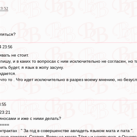
23:52
вляться?
4 23:56
вать не стоит.
пишу, и в каких то вопросах с ним исключительно не согласен, но 
ть будет, я язык в жопу засуну.
ждается.
 что то . Что идет исключительно в разрез моему мнению, но безусл
3:55
 23:21
атиносами и иже с ними делать?
====
нтрактах : " За год в совершенстве авладеть языком мата и пата ".
рашо заметил. Ставить Вовку на место Тёмы и наигрывать в Основе 