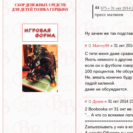
СБОР ДЕНЕЖНЫХ СРЕДСТВ
S75 » 31 окт 2014 
ДЛЯ ДЕТЕЙ ТОЛИКА ГЕРЦЫНА
пресс матвеев
Ну зачем же так подста
#
Matvey99
» 31 окт 201
С тити меня даже сравни
Яхоть немного о другом 
если он о футболе говори
100 процентов. Не обсу
Не, вякать конечно буду
ладой калиной.
даже не обсуждается.
#
Духон
» 31 окт 2014 2
2 Boobooka от 31 окт вв
"... А что со всякими л
====================
Zапыsssывать у них в ко
А насчёт Обухова ты ха