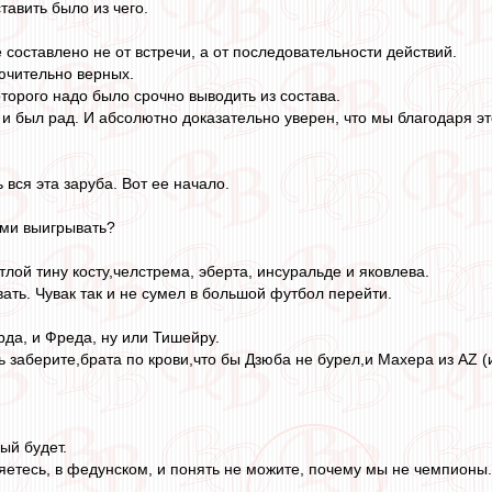
тавить было из чего.
 составлено не от встречи, а от последовательности действий.
ючительно верных.
оторого надо было срочно выводить из состава.
 и был рад. И абсолютно доказательно уверен, что мы благодаря эт
ь вся эта заруба. Вот ее начало.
ями выигрывать?
лой тину косту,челстрема, эберта, инсуральде и яковлева.
ать. Чувак так и не сумел в большой футбол перейти.
рда, и Фреда, ну или Тишейру.
ь заберите,брата по крови,что бы Дзюба не бурел,и Махера из АZ (
ый будет.
ряетесь, в федунском, и понять не можите, почему мы не чемпионы.