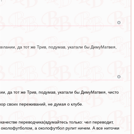
елании, да тот же Трив, подумав, укатали бы ДимуМатвея,
и, да тот же Трив, подумав, укатали бы ДимуМатвея, чисто
рупор своих переживаний, не думая о клубе.
 качестве переводчика(вдумайтесь только: чел переводит,
 околофутболом, а околофутбол рулит ничем. А все ниточки