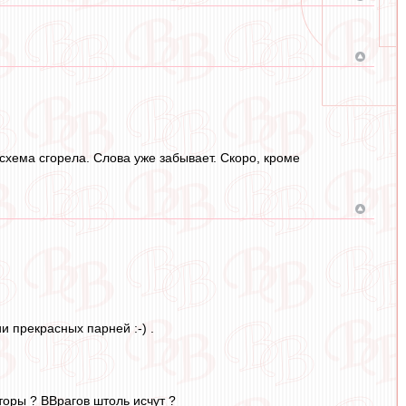
схема сгорела. Слова уже забывает. Скоро, кроме
и прекрасных парней :-) .
аторы ? ВВрагов штоль исчут ?