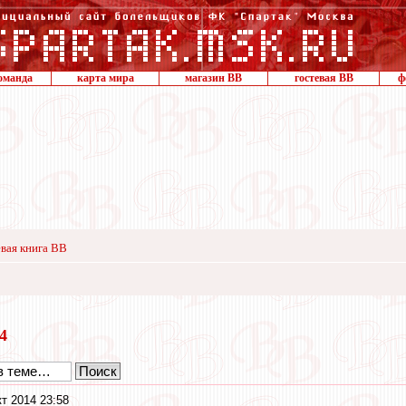
оманда
карта мира
магазин ВВ
гостевая ВВ
ф
вая книга ВВ
14
кт 2014 23:58