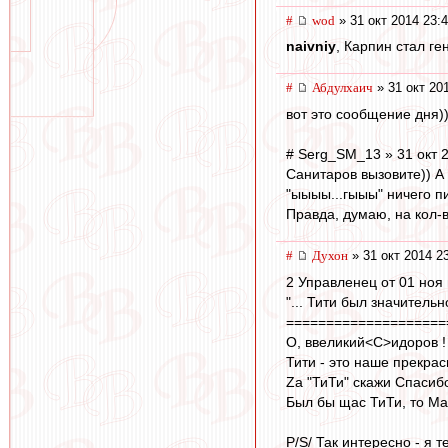
#
wod
» 31 окт 2014 23:
naivniy
, Карпин стал ге
#
Абдулхаич
» 31 окт 20
вот это сообщение дня))))
# Serg_SM_13 » 31 окт 
Санитаров вызовите)) А
"ыыыы...гыыы" ничего пи
Правда, думаю, на кол-в
#
Духон
» 31 окт 2014 2
2 Управленец от 01 ноя 
"... Тити был значительн
====================
О, ввеликий<C>идоров ! 
Тити - это наше прекрас
Zа "ТиТи" скажи Спасиб
Был бы щас ТиТи, то Мат
P/S/ Так интересно - я 