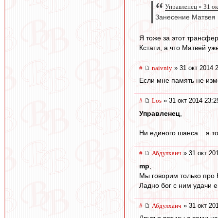
Управленец » 31 ок
Занесение Матвея в
Я тоже за этот трансфер
Кстати, а что Матвей уж
#
naivniy
» 31 окт 2014 
Если мне память не изме
#
Los
» 31 окт 2014 23:2
Управленец
,
Ни единого шанса .. я т
#
Абдулхаич
» 31 окт 20
mp
,
Мы говорим только про 
Ладно бог с ним удачи е
#
Абдулхаич
» 31 окт 20