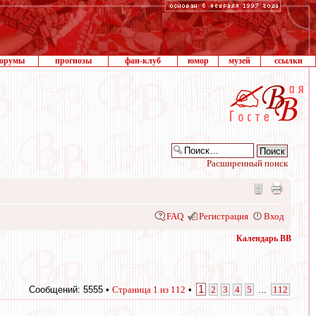
орумы
прогнозы
фан-клуб
юмор
музей
ссылки
Расширенный поиск
FAQ
Регистрация
Вход
Календарь ВВ
1
Сообщений: 5555 •
Страница
1
из
112
•
2
3
4
5
...
112