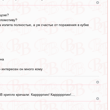
 цске?
оломотиву?
 излита полностью, а уж счастье от поражения в кубке
кна
о интересен он много кому
В хрипло кричали: Каррррпин! Карррррпин!....