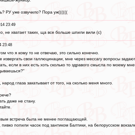
ь? РУ уже озвучило? Пора уж((((((
014 23:49
о, не хватает таких, ща все больше шпили вили (с)
4 23:48
том что я кому то не отвечаю, это сильно конечно.
ге извергать свои галлюцинации, мне через мессагу вопросы задают
чать, если в них есть хоть сколько то здравого смысла по моему м
дываешься?"
, народ глаза закатывает от того, на сколько меня много.
трече?
ть даже не стану.
тайте.
евым встреча была не менее поглащающей.
 пивко попили часок под зантиком Балтики, на белорусском вокзал