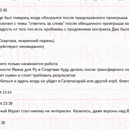
3:40
где был товарищ когда обосрался после предсказанного проигрыша
скочил с темы "ответить за слова" после обещанного проигрыша к
дость от того что есть проблемы с продлением контракта Дзю была
партака, искренний парень)
ействуют, неожиданно)
 него только начинается работа
ности Якина для Ру в Спартаке буду делать после трансферного о
чит нужен и стоит требовать результатов
биться и ждать когда он уйдет в Галатасарай или другой клуб, благ
4 23:43
4 23:39
ный Мурат стал никому не интересен. Казалось, даже вороны над В
:35