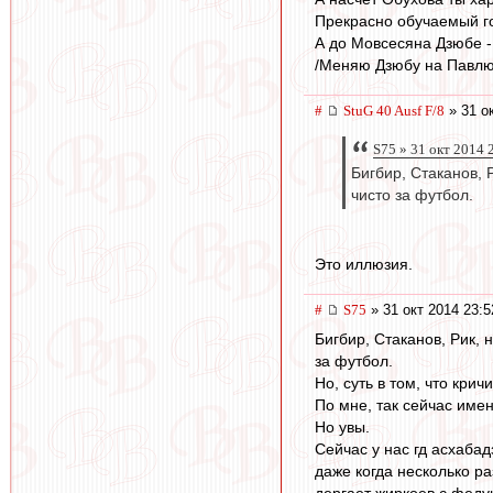
Прекрасно обучаемый г
А до Мовсесяна Дзюбе - 
/Меняю Дзюбу на Павлюче
#
StuG 40 Ausf F/8
» 31 о
S75 » 31 окт 2014 
Бигбир, Стаканов, 
чисто за футбол.
Это иллюзия.
#
S75
» 31 окт 2014 23:5
Бигбир, Стаканов, Рик,
за футбол.
Но, суть в том, что кри
По мне, так сейчас имен
Но увы.
Сейчас у нас гд асхабад
даже когда несколько р
дергает жиркоев с феду