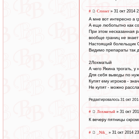
#
Crosser
» 31 окт 2014 2
А мне вот интересно а 
А еще любопытно как со
При этом несказанная ра
вообще границ не знает
Настоящий болельщик С
Видимо препараты так д
2Лохматый
А чего Якина трогать, у
Для себя выводы по нуж
Купят ему игроков - зна
Не купят - можно рассла
Редактировалось 31 окт 201
#
Лохматый
» 31 окт 201
К вечеру пятницы скром
#
_Nik_
» 31 окт 2014 23