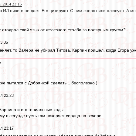
т 2014 23:15
 ИЛ ничего не дает. Его цитируют. С ним спорят или плюсуют. А мн
.
е отодрал свой язык от железного столба за полярным кругом?
23:35
няет, то Валера не убирал Титова. Карпин пришел, когда Егора уже
5
оже пытался с Добрянкой сделать .. бесполезно )
14 23:23
Карпина и его гениальные ходы
му в сегунде пусть там покоряет сердца на вечере
14 23:17