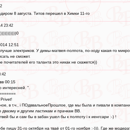
42
ндиром 8 августа. Титов перешел в Химки 11-го
14 23:42
)))))))))0
2014 12:51
 лучше электриков. У димы-матвея-полпота, по-ходу какая-то микро
сать не сможет.
е почитателей его таланта это никак не скажется))
3:42
вв 00:15
о интересней. ".
=======
Privet!
ное, в т.ч., i ПОдввальноеПрошлое, где мы была и пивали в компани
о дваэму и другим ластикам и прачкам ВВ.
вей бы и сам бы в забан ушел бы к полпоту i к иенгсари :-) !
тебе пишу 31-го октября на тваё от 01-го ноября :-))). Где же модер