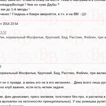
олеадорВолодя ! Чем он хуже Дзубы ?
как до 1-й звезды !
нко ! Глядишь и Камри ввернётся, в т.ч. и на ВВ/ :-)))!
кт 2014 23:54
23:52
Рик, нормальный Мосфильм, Крупский, Бад, Растлин, Фаблин, при ж
2
 нормальный Мосфильм, Крупский, Бад, Растлин, Фаблин, при желани
чит он о правде, а жизнь его не в его желаниях... Дима всего лишь 
но клуб важнее, если есть четкие задачи.
зе, фин денисевич, пресс матвеев, толстожоп без про, и расческа в
аз выловлен на неточностях принципиальных). У нас ромашка рулит
нишкой-жуниор.