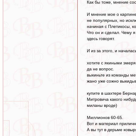
Как бы тоже, мнение сос
И мнение мое о карпине
не популярных, но искл
начиная с Плетикосы, к
Что он и сделал. Чему я
здесь говорят.
И из за этого, и началас
хотите с якиными эмер
да не вопрос.
выкиньте из команды мет
жано уже сожно выкидыв
купите в шахтере Берна
Митровича какого нибуд
миланы вроде)
Миллионов 60-65.
Вот и материал приличн
А вы тут в дерьме ковы