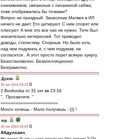
сокнижников, связанные с писаниной сабжа,
тоже отображались бы точками?
Вопрос не праздный. Занесение Матвея в ИЛ
ничего не дает. Его цитируют. С ним спорят или
плюсуют. А мне это все нах не нужно. Тити был
значительно интересней. Тот приводил
доводы, статистику. Спорные. Но было хоть
над чем подумать и, с чем подумав, не
согласится . А этот просто порет всякую хуергу.
Безостановочно. Безапелляционно.
Безграмотно.
Духон
-
31 окт 2014 23:15
2 Boobooka от 31 окт вв 23:16
".. Просветите. "
=======================
Много хочешь - Мало получишь :-))) !
mp
-
31 окт 2014 23:15
Абдулхаич
,
Ну такое было у него решение.Что теперь? От