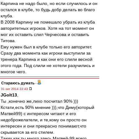
Карпина не надо было, но если случилось и он
остался в клубе, то будь добр делать во благо
клуба.
В 2008 Карпину не помешало убрать из клуба
авторитетных игроков. Хотя на тот момент он
мог их оставить слил Черчесова и оставить
Титова.
Ему нужен был в клубе только его авторитет.
Сразу два момента как игроки выступили за
тренера Карпина и как они его слили весной
этого года. Под слили не хотели разучились и
многое чего.
Стараюсь думать
-
31 окт 2014 22:43
JGolt13
,
Ты ,конечно же,лихо посчитал 90% )))
Кстати,есть 90% мнение ))),что Диму(который
Матвей99) с интересом читают и его
недоброжелатели, и те,кому он просто он
интересен и они прекрасно понимают,что
скрывается за его стилем.
Таких как ты много здесь,Матвей-99 всего