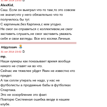
31 окт 2014 23:03
AlexKid
,
Саш. Если он выиграл что-то там,то это совсем
не значит,что у него обязательно что-то
получилось бы тут.
С карпиным,без Карпина,с кем угодно.
Не смог он справиться с коллективом,не смог
заставить слушать,не смог заставить уважать
себя и свои взгляды. Все его косяки.Личные.
Абдулхаич
-
31 окт 2014 23:02
mp
,
Наши кумиры как показывает время вообще
никого не ставят ни во что.
Сейчас им тяжелее уйдет Якин не известно кто
придет.
А так сопли утирать не надо, у нас не
футболисты а продажные бабы в футболках
Спартака.
Это не оскорбление это факт.
Повторю Системная ошибка везде в нашем
клубе.