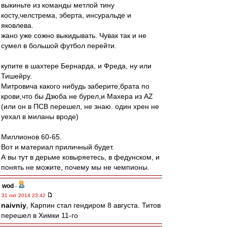
выкиньте из команды метлой тину
косту,челстрема, эберта, инсуральде и
яковлева.
жано уже сожно выкидывать. Чувак так и не
сумел в большой футбол перейти.
купите в шахтере Бернарда, и Фреда, ну или
Тишейру.
Митровича какого нибудь заберите,брата по
крови,что бы Дзюба не бурел,и Махера из АZ
(или он в ПСВ перешел, не знаю. один хрен не
уехал в миланы вроде)
Миллионов 60-65.
Вот и материал приличный будет.
А вы тут в дерьме ковыряетесь, в федунском, и
понять не можите, почему мы не чемпионы.
wod
-
31 окт 2014 23:42
naivniy
, Карпин стал гендиром 8 августа. Титов
перешел в Химки 11-го