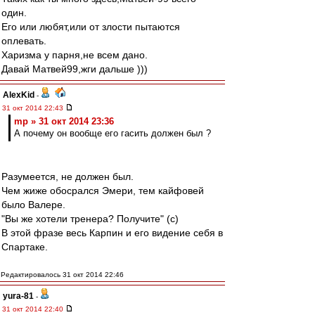
один.
Его или любят,или от злости пытаются
оплевать.
Харизма у парня,не всем дано.
Давай Матвей99,жги дальше )))
AlexKid
-
31 окт 2014 22:43
mp » 31 окт 2014 23:36
А почему он вообще его гасить должен был ?
Разумеется, не должен был.
Чем жиже обосрался Эмери, тем кайфовей
было Валере.
"Вы же хотели тренера? Получите" (c)
В этой фразе весь Карпин и его видение себя в
Спартаке.
Редактировалось 31 окт 2014 22:46
yura-81
-
31 окт 2014 22:40