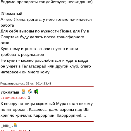
Видимо препараты так действуют, неожиданно)
2Лохматый
А чего Якина трогать, у него только начинается
работа
Для себя выводы по нужности Якина для Ру в
Спартаке буду делать после трансферного
окна
Купят ему игроков - значит нужен и стоит
требовать результатов
Не купят - можно расслабиться и ждать когда
он уйдет в Галатасарай или другой клуб, благо
интересен он много кому
Редактировалось 31 окт 2014 23:43
Лохматый
-
31 окт 2014 23:39
К вечеру пятницы скромный Мурат стал никому
не интересен. Казалось, даже вороны над ВВ
хрипло кричали: Каррррпин! Карррррпин!....
_Nik_
-