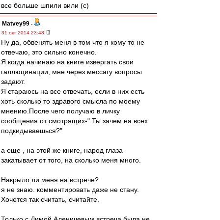
все больше шпили вили (с)
Matvey99
-
31 окт 2014 23:48
Ну да, обвенять меня в том что я кому то не
отвечаю, это сильно конечно.
Я когда начинаю на книге извергать свои
галлюцинации, мне через мессагу вопросы
задают.
Я стараюсь на все отвечать, если в них есть
хоть сколько то здравого смысла по моему
мнению.После чего получаю в личку
сообщения от смотрящих-" Ты зачем на всех
подкидываешься?"
а еще , на этой же книге, народ глаза
закатывает от того, на сколько меня много.
Накрыло ли меня на встрече?
я не знаю. комментировать даже не стану.
Хочется так считать, считайте.
Только с Димой Аленичевым встреча была не