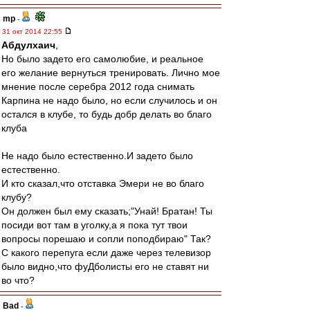
mp
-
31 окт 2014 22:55
Абдулхаич
,
Но было задето его самолюбие, и реальное
его желание вернуться тренировать. Лично мое
мнение после серебра 2012 года снимать
Карпина не надо было, но если случилось и он
остался в клубе, то будь добр делать во благо
клуба
Не надо было естественно.И задето было
естественно.
И кто сказал,что отставка Эмери не во благо
клубу?
Он должен был ему сказать;"Унай! Братан! Ты
посиди вот там в уголку,а я пока тут твои
вопросы порешаю и сопли поподбираю" Так?
С какого перепуга если даже через телевизор
было видно,что фуДболисты его не ставят ни
во что?
Bad
-