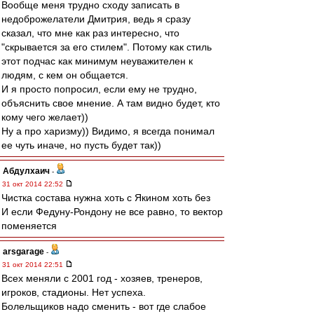
Вообще меня трудно сходу записать в
недоброжелатели Дмитрия, ведь я сразу
сказал, что мне как раз интересно, что
"скрывается за его стилем". Потому как стиль
этот подчас как минимум неуважителен к
людям, с кем он общается.
И я просто попросил, если ему не трудно,
объяснить свое мнение. А там видно будет, кто
кому чего желает))
Ну а про харизму)) Видимо, я всегда понимал
ее чуть иначе, но пусть будет так))
Абдулхаич
-
31 окт 2014 22:52
Чистка состава нужна хоть с Якином хоть без
И если Федуну-Рондону не все равно, то вектор
поменяется
arsgarage
-
31 окт 2014 22:51
Всех меняли с 2001 год - хозяев, тренеров,
игроков, стадионы. Нет успеха.
Болельщиков надо сменить - вот где слабое