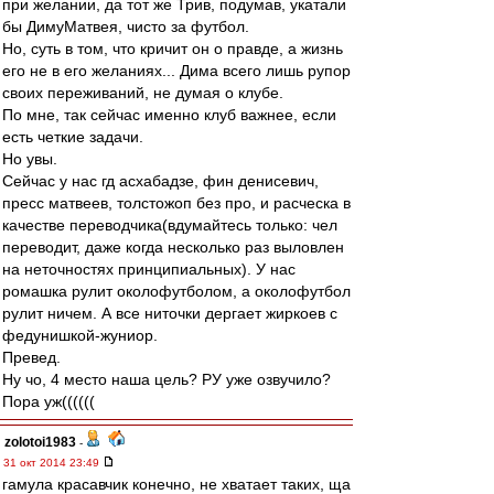
при желании, да тот же Трив, подумав, укатали
бы ДимуМатвея, чисто за футбол.
Но, суть в том, что кричит он о правде, а жизнь
его не в его желаниях... Дима всего лишь рупор
своих переживаний, не думая о клубе.
По мне, так сейчас именно клуб важнее, если
есть четкие задачи.
Но увы.
Сейчас у нас гд асхабадзе, фин денисевич,
пресс матвеев, толстожоп без про, и расческа в
качестве переводчика(вдумайтесь только: чел
переводит, даже когда несколько раз выловлен
на неточностях принципиальных). У нас
ромашка рулит околофутболом, а околофутбол
рулит ничем. А все ниточки дергает жиркоев с
федунишкой-жуниор.
Превед.
Ну чо, 4 место наша цель? РУ уже озвучило?
Пора уж((((((
zolotoi1983
-
31 окт 2014 23:49
гамула красавчик конечно, не хватает таких, ща