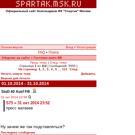
Официальный сайт болельщиков ФК "Спартак" Москва
Полная версия
Вход
•
Регистрация
FAQ
•
Поиск
Общение на сайте
Гостевая книга ВВ
»
Пред. тема
|
След. тема
Страница
1
из
112
[ Сообщений: 5555 ]
На страницу
1
,
2
,
3
,
4
,
5
...
112
След.
Начать новую тему
Добавить
Версия для печати
01.10.2014 - 31.10.2014
StuG 40 Ausf F/8
-
31 окт 2014 23:58
S75 » 31 окт 2014 23:52
пресс матвеев
Ну зачем же так подставляться?
Последнее сообщение