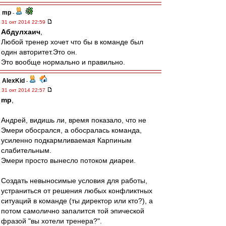
mp
-
31 окт 2014 22:59
Абдулхаич
,
Любой тренер хочет что бы в команде был
один авторитет.Это он.
Это вообще нормально и правильно.
AlexKid
-
31 окт 2014 22:57
mp
,
Андрей, видишь ли, время показало, что не
Эмери обосрался, а обосралась команда,
усиленно подкармливаемая Карпиным
слабительным.
Эмери просто вынесло потоком диареи.
Создать невыносимые условия для работы,
устраниться от решения любых конфликтных
ситуаций в команде (ты директор или кто?), а
потом самолично запалится той эпической
фразой "вы хотели тренера?".