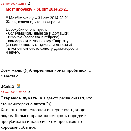
31 окт 2014 22:54
Mosfilmovskiy » 31 окт 2014 23:21
# Mosfilmovskiy » 31 окт 2014 23:21
Жаль, конечно, что проиграли.
Еврокубки очень нужны:
- болельщикам (выезда и домашки)
- игрокам (засветка в гейропе)
- коммерсам и Большому Спартаку
(заполняемость стадиона и денежки)
- в конечном счёте Совету Директоров и
Федуну.
Всем жаль. ((( А через чемпионат пробиться, с
4 места?
JGolt13
-
31 окт 2014 22:53
Стараюсь думать
, а я где-то разве сказал, что
его неинтересно читать?))
Хотя это такая спорная интересность, когда
людям больше нравится смотреть передачи
про убийства и насилие, чем про какие-то
хорошие события.