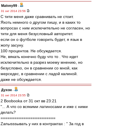
Matvey99
-
31 окт 2014 23:56
С тити меня даже сравнивать не стоит.
Яхоть немного о другом пишу, и в каких то
вопросах с ним исключительно не согласен, но
тити для меня безусловный авторитет.
если он о футболе говорить будет, я язык в
жопу засуну.
100 процентов. Не обсуждается.
Не, вякать конечно буду что то . Что идет
исключительно в разрез моему мнению, но
безусловно, он в сравнении со мной, как
мерседес, в сравнении с ладой калиной.
даже не обсуждается.
Духон
-
31 окт 2014 23:55
2 Boobooka от 31 окт вв 23:21
"... А что со всякими латиносами и иже с ними
делать?
========================
Zапыsssывать у них в контрактах : " За год в