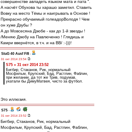
совершенстве авладеть языком мата и пата ".
А насчёт Обухова ты харашо заметил. Ставить
Вовку на место Тёмы и наигрывать в Основе !
Прекрасно обучаемый голеадорВолодя ! Чем
он хуже Дзубы ?
А до Мовсесяна Дзюбе - как до 1-й звезды !
/Меняю Дзюбу на Павлюченко ! Глядишь и
Камри ввернётся, в т.ч. и на ВВ/ :-)))!
StuG 40 Ausf F/8
-
31 окт 2014 23:54
S75 » 31 окт 2014 23:52
Бигбир, Стаканов, Рик, нормальный
Мосфильм, Крупский, Бад, Растлин, Фаблин,
при желании, да тот же Трив, подумав,
укатали бы ДимуМатвея, чисто за футбол.
Это иллюзия.
S75
-
31 окт 2014 23:52
Бигбир, Стаканов, Рик, нормальный
Мосфильм, Крупский, Бад, Растлин, Фаблин,