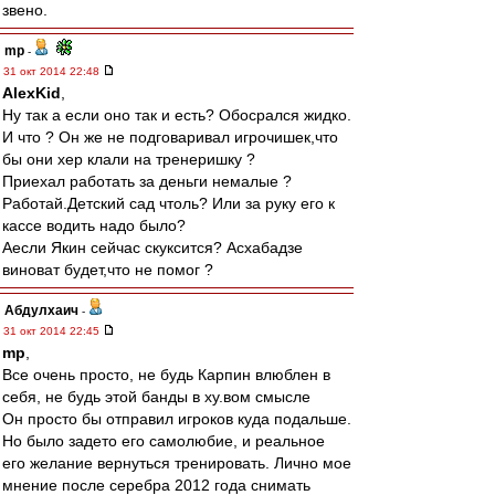
звено.
mp
-
31 окт 2014 22:48
AlexKid
,
Ну так а если оно так и есть? Обосрался жидко.
И что ? Он же не подговаривал игрочишек,что
бы они хер клали на тренеришку ?
Приехал работать за деньги немалые ?
Работай.Детский сад чтоль? Или за руку его к
кассе водить надо было?
Аесли Якин сейчас скуксится? Асхабадзе
виноват будет,что не помог ?
Абдулхаич
-
31 окт 2014 22:45
mp
,
Все очень просто, не будь Карпин влюблен в
себя, не будь этой банды в ху.вом смысле
Он просто бы отправил игроков куда подальше.
Но было задето его самолюбие, и реальное
его желание вернуться тренировать. Лично мое
мнение после серебра 2012 года снимать