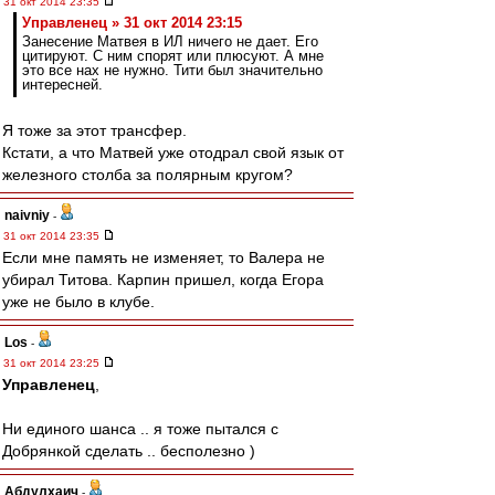
31 окт 2014 23:35
Управленец » 31 окт 2014 23:15
Занесение Матвея в ИЛ ничего не дает. Его
цитируют. С ним спорят или плюсуют. А мне
это все нах не нужно. Тити был значительно
интересней.
Я тоже за этот трансфер.
Кстати, а что Матвей уже отодрал свой язык от
железного столба за полярным кругом?
naivniy
-
31 окт 2014 23:35
Если мне память не изменяет, то Валера не
убирал Титова. Карпин пришел, когда Егора
уже не было в клубе.
Los
-
31 окт 2014 23:25
Управленец
,
Ни единого шанса .. я тоже пытался с
Добрянкой сделать .. бесполезно )
Абдулхаич
-