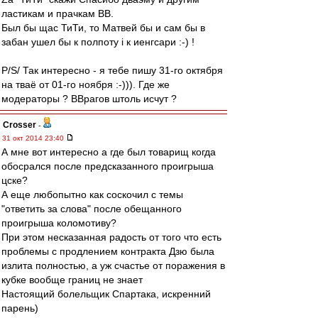
ластикам и прачкам ВВ.
Был бы щас ТиТи, то Матвей бы и сам бы в
забан ушел бы к полпоту i к иенгсари :-) !
P/S/ Так интересно - я тебе пишу 31-го октября
на тваё от 01-го ноября :-))). Где же
модераторы ? ВВрагов штоль исчут ?
Crosser
-
31 окт 2014 23:40
А мне вот интересно а где был товарищ когда
обосрался после предсказанного проигрыша
цске?
А еще любопытно как соскочил с темы
"ответить за слова" после обещанного
проигрыша коломотиву?
При этом несказанная радость от того что есть
проблемы с продлением контракта Дзю была
излита полностью, а уж счастье от поражения в
кубке вообще границ не знает
Настоящий болельщик Спартака, искренний
парень)