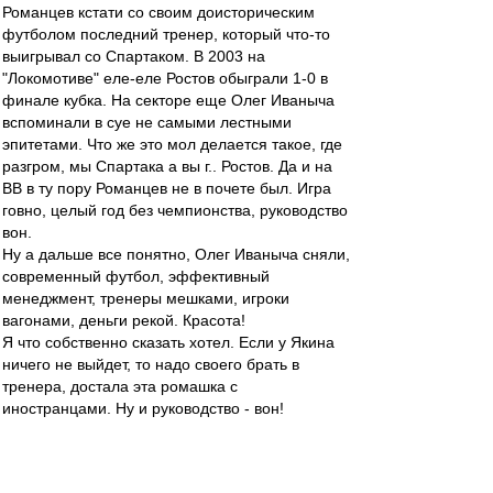
Романцев кстати со своим доисторическим
футболом последний тренер, который что-то
выигрывал со Спартаком. В 2003 на
"Локомотиве" еле-еле Ростов обыграли 1-0 в
финале кубка. На секторе еще Олег Иваныча
вспоминали в суе не самыми лестными
эпитетами. Что же это мол делается такое, где
разгром, мы Спартака а вы г.. Ростов. Да и на
ВВ в ту пору Романцев не в почете был. Игра
говно, целый год без чемпионства, руководство
вон.
Ну а дальше все понятно, Олег Иваныча сняли,
современный футбол, эффективный
менеджмент, тренеры мешками, игроки
вагонами, деньги рекой. Красота!
Я что собственно сказать хотел. Если у Якина
ничего не выйдет, то надо своего брать в
тренера, достала эта ромашка с
иностранцами. Ну и руководство - вон!
mp
-
31 окт 2014 22:36
Абдулхаич
,