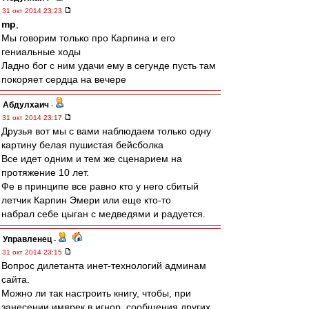
31 окт 2014 23:23
mp
,
Мы говорим только про Карпина и его
гениальные ходы
Ладно бог с ним удачи ему в сегунде пусть там
покоряет сердца на вечере
Абдулхаич
-
31 окт 2014 23:17
Друзья вот мы с вами наблюдаем только одну
картину белая пушистая бейсболка
Все идет одним и тем же сценарием на
протяжение 10 лет.
Фе в принципе все равно кто у него сбитый
летчик Карпин Эмери или еще кто-то
набрал себе цыган с медведями и радуется.
Управленец
-
31 окт 2014 23:15
Вопрос дилетанта инет-технологий админам
сайта.
Можно ли так настроить книгу, чтобы, при
занесении имярек в игнор, сообщения других