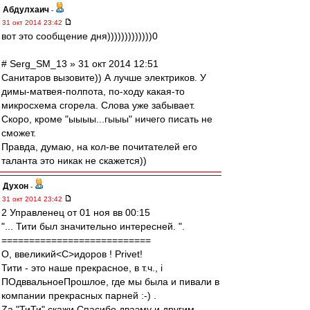
Абдулхаич
-
31 окт 2014 23:42
вот это сообщение дня)))))))))))))0
# Serg_SM_13 » 31 окт 2014 12:51
Санитаров вызовите)) А лучше электриков. У
димы-матвея-полпота, по-ходу какая-то
микросхема сгорела. Слова уже забывает.
Скоро, кроме "ыыыы...гыыы" ничего писать не
сможет.
Правда, думаю, на кол-ве почитателей его
таланта это никак не скажется))
Духон
-
31 окт 2014 23:42
2 Управленец от 01 ноя вв 00:15
"... Тити был значительно интересней. ".
===========================
О, ввеликий<C>идоров ! Privet!
Тити - это наше прекрасное, в т.ч., i
ПОдввальноеПрошлое, где мы была и пивали в
компании прекрасных парней :-) .
Zа "ТиТи" скажи Спасибо дваэму и другим