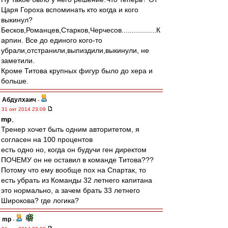
Царя Гороха вспоминать кто когда и кого
выкинул?
Бесков,Романцев,Старков,Черчесов.................К
арпин. Все до единого кого-то
убрали,отстранили,выпиздили,выкинули, не
заметили.
Кроме Титова крупных фигур было до хера и
больше.
Абдулхаич
-
31 окт 2014 23:09
mp
,
Тренер хочет быть одним авторитетом, я
согласен на 100 процентов
есть одно но, когда он будучи ген директом
ПОЧЕМУ он не оставил в команде Титова???
Потому что ему вообще пох на Спартак, то
есть убрать из Команды 32 летнего капитана
это нормально, а зачем брать 33 летнего
Широкова? где логика?
mp
-