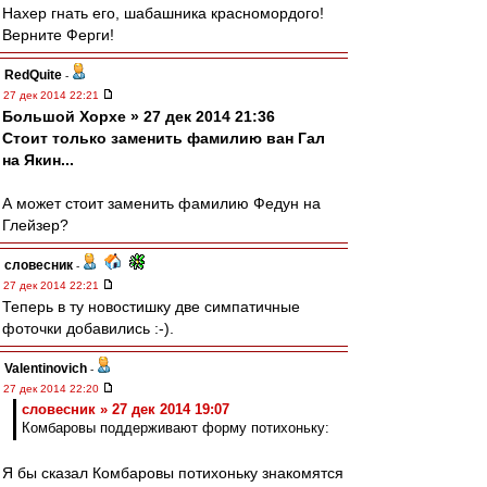
Нахер гнать его, шабашника красномордого!
Верните Ферги!
RedQuite
-
27 дек 2014 22:21
Большой Хорхе » 27 дек 2014 21:36
Стоит только заменить фамилию ван Гал
на Якин...
А может стоит заменить фамилию Федун на
Глейзер?
словесник
-
27 дек 2014 22:21
Теперь в ту новостишку две симпатичные
фоточки добавились :-).
Valentinovich
-
27 дек 2014 22:20
словесник » 27 дек 2014 19:07
Комбаровы поддерживают форму потихоньку:
Я бы сказал Комбаровы потихоньку знакомятся