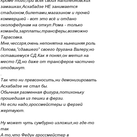
Кроме того,при всех своих наполеоновских
замашках,Асхабадзе НЕ занимается
стадионом,билетами,магазином и прочей
коммерцией - вот это всё и отдано
околофедунам на откуп.Рома - только
команда,зарплаты,трансферы,возможно
Тарасовка.
Мне,чессгря,очень непонятна нынешняя роль
Попова,"сдавшего" своего другана Валеру,но
оставшемуся СД.Как я понял,он метил на
место ГД,но даже от трансферов частично
отодвинут.
.
Так что ни превозносить,ни демонизировать
Асхабадзе не стал бы.
Обычная разменная фигура,потихоньку
прошедшая из пешки в ферзи.
Но если надо,гроссмейстеры и ферзей
жертвуют.
Ну может чуть сумбурно изложил,но где-то
так
А то,что Федун гроссмейстер в