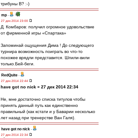
трибуны В? :-)
mp
-
27 дек 2014 23:00
Д. Комбаров: получил огромное удовольствие
от фирменной игры «Спартака»
Запоминай ощущения Дима ! До следующего
турнира возможность поиграть во что-то
похожее врядли представится. Шпили-вили
только.Бей-беги.
RedQuite
-
27 дек 2014 22:44
have got no nick » 27 дек 2014 22:34
Не, мне достаточно списка титулов чтобы
принять данный путь как единственно
правильный (как кстати и у Баварии несколько
лет назад при тренерстве Ван Галя).
have got no nick
-
27 дек 2014 22:34