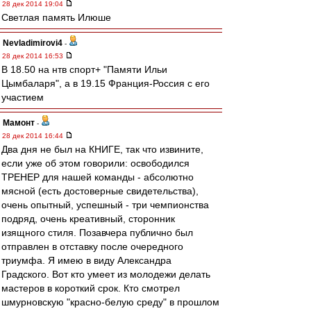
28 дек 2014 19:04
Светлая память Илюше
Nevladimirovi4
-
28 дек 2014 16:53
В 18.50 на нтв спорт+ "Памяти Ильи
Цымбаларя", а в 19.15 Франция-Россия с его
участием
Мамонт
-
28 дек 2014 16:44
Два дня не был на КНИГЕ, так что извините,
если уже об этом говорили: освободился
ТРЕНЕР для нашей команды - абсолютно
мясной (есть достоверные свидетельства),
очень опытный, успешный - три чемпионства
подряд, очень креативный, сторонник
изящного стиля. Позавчера публично был
отправлен в отставку после очередного
триумфа. Я имею в виду Александра
Градского. Вот кто умеет из молодежи делать
мастеров в короткий срок. Кто смотрел
шмурновскую "красно-белую среду" в прошлом