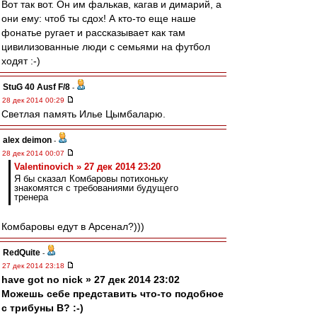
Вот так вот. Он им фалькав, кагав и димарий, а
они ему: чтоб ты сдох! А кто-то еще наше
фонатье ругает и рассказывает как там
цивилизованные люди с семьями на футбол
ходят :-)
StuG 40 Ausf F/8
-
28 дек 2014 00:29
Светлая память Илье Цымбаларю.
alex deimon
-
28 дек 2014 00:07
Valentinovich » 27 дек 2014 23:20
Я бы сказал Комбаровы потихоньку
знакомятся с требованиями будущего
тренера
Комбаровы едут в Арсенал?)))
RedQuite
-
27 дек 2014 23:18
have got no nick » 27 дек 2014 23:02
Можешь себе представить что-то подобное
с трибуны В? :-)