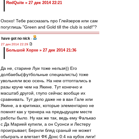
RedQuite » 27 дек 2014 22:21
Охохо! Тебе рассказать про Глейзеров или сам
погуглишь "Green and Gold till the club is sold!"?
have got no nick
-
27 дек 2014 22:29
Большой Хорхе » 27 дек 2014 21:36
Да не, старине Луи тоже нельзя)) Его
долбаебы(футбольные специалисты) тоже
увольняли всю осень. На нем оттоптались в
разы круче чем на Якине. Тут конечно и
масштаб другой, глупо сейчас вообще их
сравнивать. Тут дело даже не в ван Гале или
Якине, а в критиках, которые элементарно не
помнят как у тренера на предыдущем месте
работы было. Ну как же так, ведь ему Фалькао
с Да Марией купили, а он Суонси и Лестеру
проигрывает, Бернли бляд сраный не может
обыграть и влетает ФК Донс 0:4 на кубок лиги!