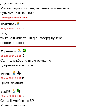
да,крыть нечем.
Мы же люди простые,открытые источники и
чуть-чуть логики.Нет?
Последнее сообщение
Cтаканов
-
28 дек 2014 21:17
Влад
ты канеш известный фантазер:) ну тебе
простительно:)
Стрекалок
-
28 дек 2014 21:15
Саня Шульберт,с днем рождения!
Здоровья и всех благ!
Pafnuti
-
28 дек 2014 21:11
Цыля, помним...
vlad45
-
28 дек 2014 20:42
Саша Шульберт, с ДР.
Удачи и здоровья.