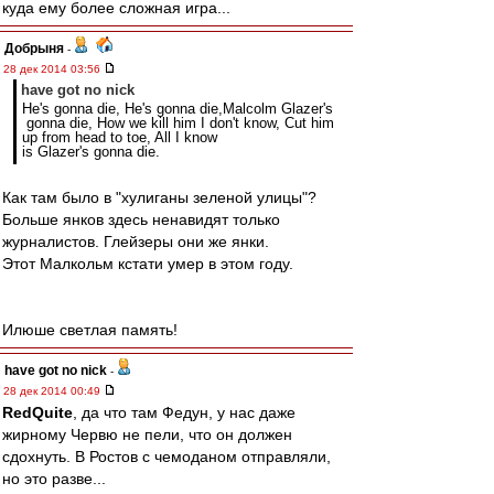
куда ему более сложная игра...
Добрыня
-
28 дек 2014 03:56
have got no nick
He's gonna die, He's gonna die,Malcolm Glazer's
gonna die, How we kill him I don't know, Cut him
up from head to toe, All I know
is Glazer's gonna die.
Как там было в "хулиганы зеленой улицы"?
Больше янков здесь ненавидят только
журналистов. Глейзеры они же янки.
Этот Малкольм кстати умер в этом году.
Илюше светлая память!
have got no nick
-
28 дек 2014 00:49
RedQuite
, да что там Федун, у нас даже
жирному Червю не пели, что он должен
сдохнуть. В Ростов с чемоданом отправляли,
но это разве...