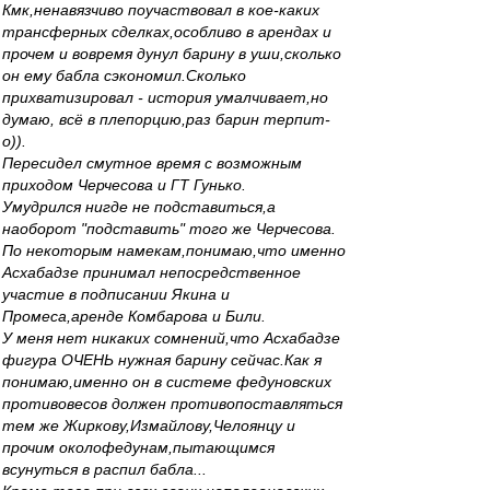
Кмк,ненавязчиво поучаствовал в кое-каких
трансферных сделках,особливо в арендах и
прочем и вовремя дунул барину в уши,сколько
он ему бабла сэкономил.Сколько
прихватизировал - история умалчивает,но
думаю, всё в плепорцию,раз барин терпит-
о)).
Пересидел смутное время с возможным
приходом Черчесова и ГТ Гунько.
Умудрился нигде не подставиться,а
наоборот "подставить" того же Черчесова.
По некоторым намекам,понимаю,что именно
Асхабадзе принимал непосредственное
участие в подписании Якина и
Промеса,аренде Комбарова и Били.
У меня нет никаких сомнений,что Асхабадзе
фигура ОЧЕНЬ нужная барину сейчас.Как я
понимаю,именно он в системе федуновских
противовесов должен противопоставляться
тем же Жиркову,Измайлову,Челоянцу и
прочим околофедунам,пытающимся
всунуться в распил бабла...