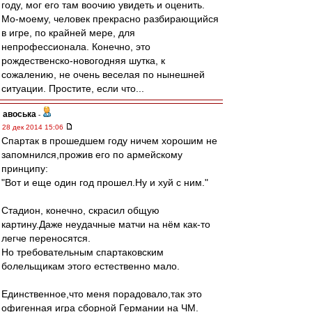
году, мог его там воочию увидеть и оценить.
Мо-моему, человек прекрасно разбирающийся
в игре, по крайней мере, для
непрофессионала. Конечно, это
рождественско-новогодняя шутка, к
сожалению, не очень веселая по нынешней
ситуации. Простите, если что...
авоська
-
28 дек 2014 15:06
Спартак в прошедшем году ничем хорошим не
запомнился,прожив его по армейскому
принципу:
"Вот и еще один год прошел.Ну и хуй с ним."
Стадион, конечно, скрасил общую
картину.Даже неудачные матчи на нём как-то
легче переносятся.
Но требовательным спартаковским
болельщикам этого естественно мало.
Единственное,что меня порадовало,так это
офигенная игра сборной Германии на ЧМ.