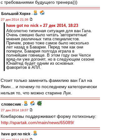
с требованиями будущего тренера)))
Большой Хорхе
-
27 дек 2014 21:36
have got no nick » 27 дек 2014, 18:23
Абсолютно типичная ситуация для ван Гала.
Очень смешно было читать 'авторитетные'
мнения различных типа специалистов.
Причем, ровно тоже самое было несколько
лет назад в Баварии. Перед тем как они
поперли, Бавария полгода играла в
полнейшее говнище. В этом году они Челси
вряд-ли уже догонят, но в следующем сезоне
Юнайтед будет одним из основных
фаворитов в АПЛ.
Стоит только заменить фамилию ван Гал на
Якин... и почему-то последнему категорически
нельзя то, что можно старине Луи.
словесник
-
27 дек 2014 19:07
Комбаровы поддерживают форму потихоньку:
http://spartak.com/main/news/65089/
have got no nick
-
27 дек 2014 18:23