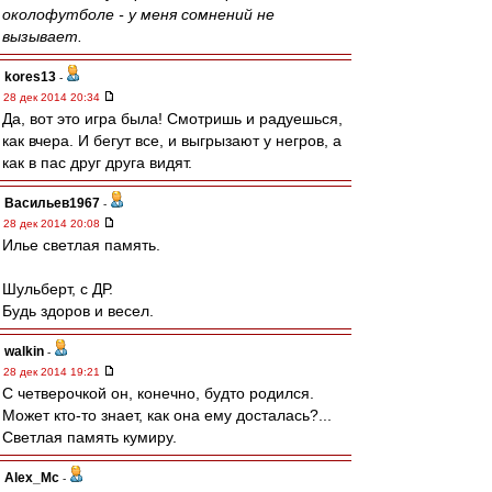
околофутболе - у меня сомнений не
вызывает.
kores13
-
28 дек 2014 20:34
Да, вот это игра была! Смотришь и радуешься,
как вчера. И бегут все, и выгрызают у негров, а
как в пас друг друга видят.
Васильев1967
-
28 дек 2014 20:08
Илье светлая память.
Шульберт, с ДР.
Будь здоров и весел.
walkin
-
28 дек 2014 19:21
С четверочкой он, конечно, будто родился.
Может кто-то знает, как она ему досталась?...
Светлая память кумиру.
Alex_Mc
-