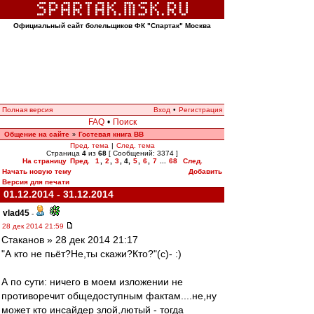
Официальный сайт болельщиков ФК "Спартак" Москва
Полная версия
Вход
•
Регистрация
FAQ
•
Поиск
Общение на сайте
Гостевая книга ВВ
»
Пред. тема
|
След. тема
Страница
4
из
68
[ Сообщений: 3374 ]
На страницу
Пред.
1
,
2
,
3
,
4
,
5
,
6
,
7
...
68
След.
Начать новую тему
Добавить
Версия для печати
01.12.2014 - 31.12.2014
vlad45
-
28 дек 2014 21:59
Cтаканов » 28 дек 2014 21:17
"А кто не пьёт?Не,ты скажи?Кто?"(с)- :)
А по сути: ничего в моем изложении не
противоречит общедоступным фактам....не,ну
может кто инсайдер злой,лютый - тогда