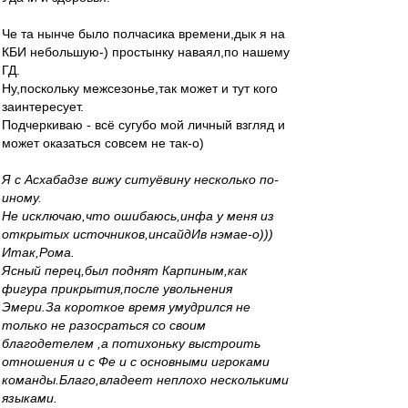
Че та нынче было полчасика времени,дык я на
КБИ небольшую-) простынку наваял,по нашему
ГД.
Ну,поскольку межсезонье,так может и тут кого
заинтересует.
Подчеркиваю - всё сугубо мой личный взгляд и
может оказаться совсем не так-о)
Я с Асхабадзе вижу ситуёвину несколько по-
иному.
Не исключаю,что ошибаюсь,инфа у меня из
открытых источников,инсайдИв нэмае-о)))
Итак,Рома.
Ясный перец,был поднят Карпиным,как
фигура прикрытия,после увольнения
Эмери.За короткое время умудрился не
только не разосраться со своим
благодетелем ,а потихоньку выстроить
отношения и с Фе и с основными игроками
команды.Благо,владеет неплохо несколькими
языками.