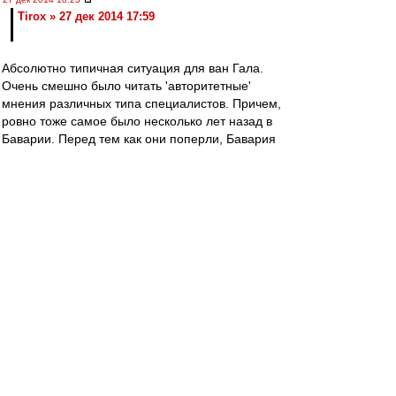
Tirox » 27 дек 2014 17:59
Абсолютно типичная ситуация для ван Гала.
Очень смешно было читать 'авторитетные'
мнения различных типа специалистов. Причем,
ровно тоже самое было несколько лет назад в
Баварии. Перед тем как они поперли, Бавария
полгода играла в полнейшее говнище. В этом
году они Челси вряд-ли уже догонят, но в
следующем сезоне Юнайтед будет одним из
основных фаворитов в АПЛ.
valdano
-
27 дек 2014 18:13
Tirox
Ну да, еще бы Савельичу прикупили Игроков
на сотни миллионов евро, как ван Галю. Даже
Ди Марии с Фалькао хватило бы. И можно
было бы аналогии проводить.
Tirox
-
27 дек 2014 17:59