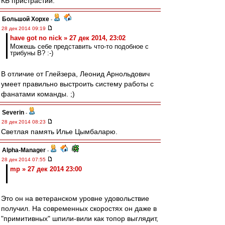
КБ пристрастий.
Большой Хорхе
-
28 дек 2014 09:19
have got no nick » 27 дек 2014, 23:02
Можешь себе представить что-то подобное с
трибуны В? :-)
В отличие от Глейзера, Леонид Арнольдович
умеет правильно выстроить систему работы с
фанатами команды. ;)
Severin
-
28 дек 2014 08:23
Светлая память Илье Цымбаларю.
Alpha-Manager
-
28 дек 2014 07:55
mp » 27 дек 2014 23:00
Это он на ветеранском уровне удовольствие
получил. На современных скоростях он даже в
"примитивных" шпили-вили как топор выглядит,