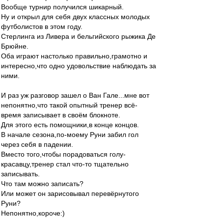
Вообще турнир получился шикарный.
Ну и открыл для себя двух классных молодых
футболистов в этом году.
Стерлинга из Ливера и бельгийского рыжика Де
Брюйне.
Оба играют настолько правильно,грамотно и
интересно,что одно удовольствие наблюдать за
ними.
И раз уж разговор зашел о Ван Гале...мне вот
непонятно,что такой опытный тренер всё-
время записывает в своём блокноте.
Для этого есть помощники,в конце концов.
В начале сезона,по-моему Руни забил гол
через себя в падении.
Вместо того,чтобы порадоваться голу-
красавцу,тренер стал что-то тщательно
записывать.
Что там можно записать?
Или может он зарисовывал перевёрнутого
Руни?
Непонятно,короче:)