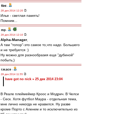
flint
-
28 дек 2014 12:20
Илье - светлая память!
Помним...
mp
-
28 дек 2014 12:10
Alpha-Manager
,
А там "топор"-это самое то,что надо. Большего
и не требуется :)
Ну можно для разнообразия еще "дубиной"
побыть;)
r.w.ace
-
28 дек 2014 11:55
have got no nick » 25 дек 2014 23:04
В Реале плеймейкер Кроос и Модрич. В Челси
- Сеск. Хотя футбол Маура - отдельная тема,
мне лично никогда не нравился. Ну разве
кроме Порто с Аленем и то исключительно из