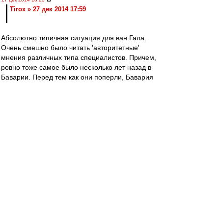
Tirox » 27 дек 2014 17:59
Абсолютно типичная ситуация для ван Гала.
Очень смешно было читать 'авторитетные'
мнения различных типа специалистов. Причем,
ровно тоже самое было несколько лет назад в
Баварии. Перед тем как они поперли, Бавария
полгода играла в полнейшее говнище. В этом
году они Челси вряд-ли уже догонят, но в
следующем сезоне Юнайтед будет одним из
основных фаворитов в АПЛ.
valdano
-
27 дек 2014 18:13
Tirox
Ну да, еще бы Савельичу прикупили Игроков
на сотни миллионов евро, как ван Галю. Даже
Ди Марии с Фалькао хватило бы. И можно
было бы аналогии проводить.
Tirox
-
27 дек 2014 17:59