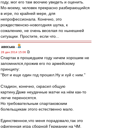
году, мог его там воочию увидеть и оценить.
Мо-моему, человек прекрасно разбирающийся
в игре, по крайней мере, для
непрофессионала. Конечно, это
рождественско-новогодняя шутка, к
сожалению, не очень веселая по нынешней
ситуации. Простите, если что...
авоська
-
28 дек 2014 15:06
Спартак в прошедшем году ничем хорошим не
запомнился,прожив его по армейскому
принципу:
"Вот и еще один год прошел.Ну и хуй с ним."
Стадион, конечно, скрасил общую
картину.Даже неудачные матчи на нём как-то
легче переносятся.
Но требовательным спартаковским
болельщикам этого естественно мало.
Единственное,что меня порадовало,так это
офигенная игра сборной Германии на ЧМ.