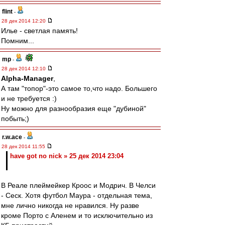
flint
-
28 дек 2014 12:20
Илье - светлая память!
Помним...
mp
-
28 дек 2014 12:10
Alpha-Manager
,
А там "топор"-это самое то,что надо. Большего
и не требуется :)
Ну можно для разнообразия еще "дубиной"
побыть;)
r.w.ace
-
28 дек 2014 11:55
have got no nick » 25 дек 2014 23:04
В Реале плеймейкер Кроос и Модрич. В Челси
- Сеск. Хотя футбол Маура - отдельная тема,
мне лично никогда не нравился. Ну разве
кроме Порто с Аленем и то исключительно из