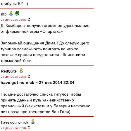
трибуны В? :-)
mp
-
27 дек 2014 23:00
Д. Комбаров: получил огромное удовольствие
от фирменной игры «Спартака»
Запоминай ощущения Дима ! До следующего
турнира возможность поиграть во что-то
похожее врядли представится. Шпили-вили
только.Бей-беги.
RedQuite
-
27 дек 2014 22:44
have got no nick » 27 дек 2014 22:34
Не, мне достаточно списка титулов чтобы
принять данный путь как единственно
правильный (как кстати и у Баварии несколько
лет назад при тренерстве Ван Галя).
have got no nick
-
27 дек 2014 22:34