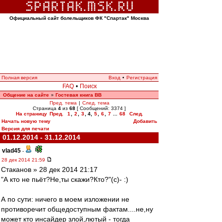
Официальный сайт болельщиков ФК "Спартак" Москва
Полная версия
Вход
•
Регистрация
FAQ
•
Поиск
Общение на сайте
Гостевая книга ВВ
»
Пред. тема
|
След. тема
Страница
4
из
68
[ Сообщений: 3374 ]
На страницу
Пред.
1
,
2
,
3
,
4
,
5
,
6
,
7
...
68
След.
Начать новую тему
Добавить
Версия для печати
01.12.2014 - 31.12.2014
vlad45
-
28 дек 2014 21:59
Cтаканов » 28 дек 2014 21:17
"А кто не пьёт?Не,ты скажи?Кто?"(с)- :)
А по сути: ничего в моем изложении не
противоречит общедоступным фактам....не,ну
может кто инсайдер злой,лютый - тогда