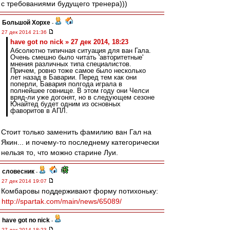
с требованиями будущего тренера)))
Большой Хорхе
-
27 дек 2014 21:36
have got no nick » 27 дек 2014, 18:23
Абсолютно типичная ситуация для ван Гала.
Очень смешно было читать 'авторитетные'
мнения различных типа специалистов.
Причем, ровно тоже самое было несколько
лет назад в Баварии. Перед тем как они
поперли, Бавария полгода играла в
полнейшее говнище. В этом году они Челси
вряд-ли уже догонят, но в следующем сезоне
Юнайтед будет одним из основных
фаворитов в АПЛ.
Стоит только заменить фамилию ван Гал на
Якин... и почему-то последнему категорически
нельзя то, что можно старине Луи.
словесник
-
27 дек 2014 19:07
Комбаровы поддерживают форму потихоньку:
http://spartak.com/main/news/65089/
have got no nick
-
27 дек 2014 18:23