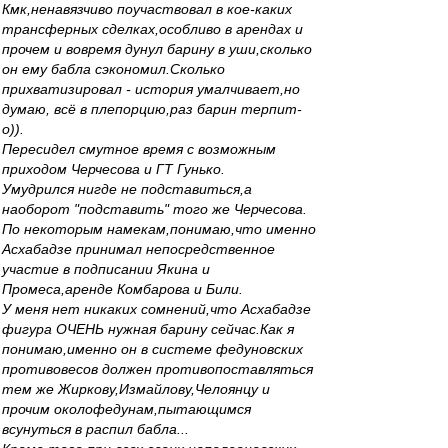
Кмк,ненавязчиво поучаствовал в кое-каких
трансферных сделках,особливо в арендах и
прочем и вовремя дунул барину в уши,сколько
он ему бабла сэкономил.Сколько
прихватизировал - история умалчивает,но
думаю, всё в плепорцию,раз барин терпит-
о)).
Пересидел смутное время с возможным
приходом Черчесова и ГТ Гунько.
Умудрился нигде не подставиться,а
наоборот "подставить" того же Черчесова.
По некоторым намекам,понимаю,что именно
Асхабадзе принимал непосредственное
участие в подписании Якина и
Промеса,аренде Комбарова и Били.
У меня нет никаких сомнений,что Асхабадзе
фигура ОЧЕНЬ нужная барину сейчас.Как я
понимаю,именно он в системе федуновских
противовесов должен противопоставляться
тем же Жиркову,Измайлову,Челоянцу и
прочим околофедунам,пытающимся
всунуться в распил бабла...