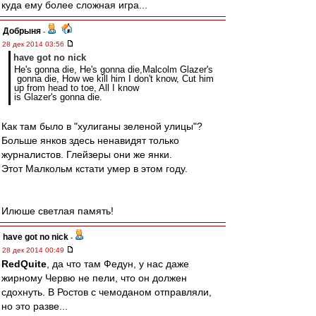
куда ему более сложная игра...
Добрыня
-
28 дек 2014 03:56
have got no nick
He's gonna die, He's gonna die,Malcolm Glazer's
gonna die, How we kill him I don't know, Cut him
up from head to toe, All I know
is Glazer's gonna die.
Как там было в "хулиганы зеленой улицы"?
Больше янков здесь ненавидят только
журналистов. Глейзеры они же янки.
Этот Малкольм кстати умер в этом году.
Илюше светлая память!
have got no nick
-
28 дек 2014 00:49
RedQuite
, да что там Федун, у нас даже
жирному Червю не пели, что он должен
сдохнуть. В Ростов с чемоданом отправляли,
но это разве...