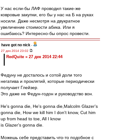
У нас если-бы ЛАФ проводил такие-же
ковровые закупки, его бы у нас на Б на руках
носили. Даже несмотря на двукратное
увеличение стоимости абика. Или я
ошибаюсь? Интересно-бы опрос провести.
have got no nick
-
27 дек 2014 23:02
RedQuite » 27 дек 2014 22:44
Федуну не досталось и сотой доли того
негатива и проклятий, которые периодически
получает Глейзер.
Это даже не Федун-годон и руководство вон.
He's gonna die, He's gonna die,Malcolm Glazer's
gonna die, How we kill him I don't know, Cut him
up from head to toe, All I know
is Glazer's gonna die.
Можешь себе представить что-то подобное с