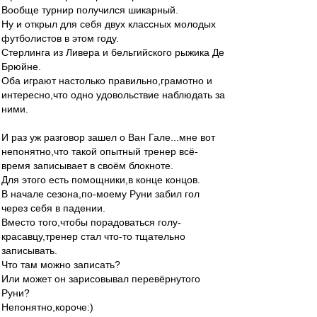
Вообще турнир получился шикарный.
Ну и открыл для себя двух классных молодых
футболистов в этом году.
Стерлинга из Ливера и бельгийского рыжика Де
Брюйне.
Оба играют настолько правильно,грамотно и
интересно,что одно удовольствие наблюдать за
ними.
И раз уж разговор зашел о Ван Гале...мне вот
непонятно,что такой опытный тренер всё-
время записывает в своём блокноте.
Для этого есть помощники,в конце концов.
В начале сезона,по-моему Руни забил гол
через себя в падении.
Вместо того,чтобы порадоваться голу-
красавцу,тренер стал что-то тщательно
записывать.
Что там можно записать?
Или может он зарисовывал перевёрнутого
Руни?
Непонятно,короче:)