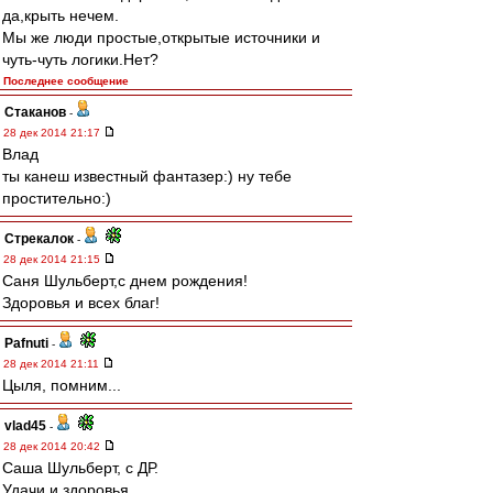
да,крыть нечем.
Мы же люди простые,открытые источники и
чуть-чуть логики.Нет?
Последнее сообщение
Cтаканов
-
28 дек 2014 21:17
Влад
ты канеш известный фантазер:) ну тебе
простительно:)
Стрекалок
-
28 дек 2014 21:15
Саня Шульберт,с днем рождения!
Здоровья и всех благ!
Pafnuti
-
28 дек 2014 21:11
Цыля, помним...
vlad45
-
28 дек 2014 20:42
Саша Шульберт, с ДР.
Удачи и здоровья.