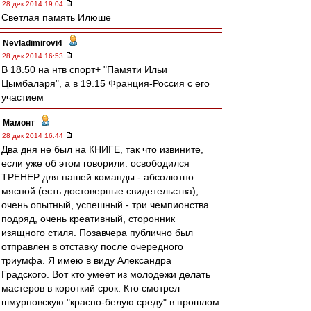
28 дек 2014 19:04
Светлая память Илюше
Nevladimirovi4
-
28 дек 2014 16:53
В 18.50 на нтв спорт+ "Памяти Ильи
Цымбаларя", а в 19.15 Франция-Россия с его
участием
Мамонт
-
28 дек 2014 16:44
Два дня не был на КНИГЕ, так что извините,
если уже об этом говорили: освободился
ТРЕНЕР для нашей команды - абсолютно
мясной (есть достоверные свидетельства),
очень опытный, успешный - три чемпионства
подряд, очень креативный, сторонник
изящного стиля. Позавчера публично был
отправлен в отставку после очередного
триумфа. Я имею в виду Александра
Градского. Вот кто умеет из молодежи делать
мастеров в короткий срок. Кто смотрел
шмурновскую "красно-белую среду" в прошлом