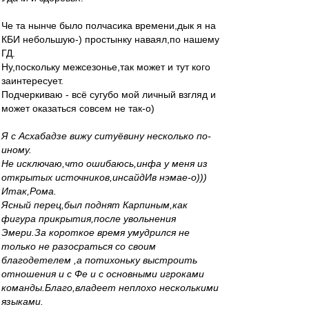
Че та нынче было полчасика времени,дык я на
КБИ небольшую-) простынку наваял,по нашему
ГД.
Ну,поскольку межсезонье,так может и тут кого
заинтересует.
Подчеркиваю - всё сугубо мой личный взгляд и
может оказаться совсем не так-о)
Я с Асхабадзе вижу ситуёвину несколько по-
иному.
Не исключаю,что ошибаюсь,инфа у меня из
открытых источников,инсайдИв нэмае-о)))
Итак,Рома.
Ясный перец,был поднят Карпиным,как
фигура прикрытия,после увольнения
Эмери.За короткое время умудрился не
только не разосраться со своим
благодетелем ,а потихоньку выстроить
отношения и с Фе и с основными игроками
команды.Благо,владеет неплохо несколькими
языками.