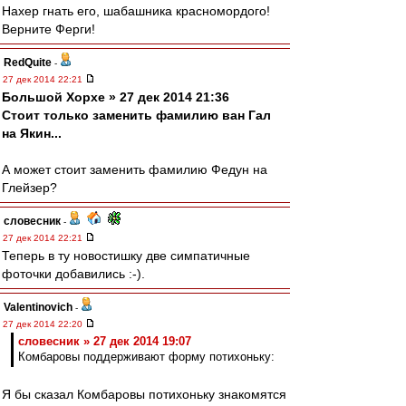
Нахер гнать его, шабашника красномордого!
Верните Ферги!
RedQuite
-
27 дек 2014 22:21
Большой Хорхе » 27 дек 2014 21:36
Стоит только заменить фамилию ван Гал
на Якин...
А может стоит заменить фамилию Федун на
Глейзер?
словесник
-
27 дек 2014 22:21
Теперь в ту новостишку две симпатичные
фоточки добавились :-).
Valentinovich
-
27 дек 2014 22:20
словесник » 27 дек 2014 19:07
Комбаровы поддерживают форму потихоньку:
Я бы сказал Комбаровы потихоньку знакомятся