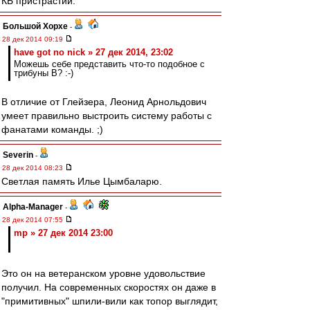
КБ пристрастий.
Большой Хорхе
-
28 дек 2014 09:19
have got no nick » 27 дек 2014, 23:02
Можешь себе представить что-то подобное с
трибуны В? :-)
В отличие от Глейзера, Леонид Арнольдович
умеет правильно выстроить систему работы с
фанатами команды. ;)
Severin
-
28 дек 2014 08:23
Светлая память Илье Цымбаларю.
Alpha-Manager
-
28 дек 2014 07:55
mp » 27 дек 2014 23:00
Это он на ветеранском уровне удовольствие
получил. На современных скоростях он даже в
"примитивных" шпили-вили как топор выглядит,