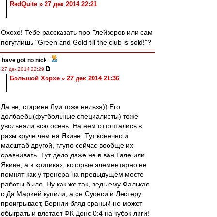
RedQuite » 27 дек 2014 22:21
Охохо! Тебе рассказать про Глейзеров или сам
погуглишь "Green and Gold till the club is sold!"?
have got no nick
-
27 дек 2014 22:29
Большой Хорхе » 27 дек 2014 21:36
Да не, старине Луи тоже нельзя)) Его
долбаебы(футбольные специалисты) тоже
увольняли всю осень. На нем оттоптались в
разы круче чем на Якине. Тут конечно и
масштаб другой, глупо сейчас вообще их
сравнивать. Тут дело даже не в ван Гале или
Якине, а в критиках, которые элементарно не
помнят как у тренера на предыдущем месте
работы было. Ну как же так, ведь ему Фалькао
с Да Марией купили, а он Суонси и Лестеру
проигрывает, Бернли бляд сраный не может
обыграть и влетает ФК Донс 0:4 на кубок лиги!