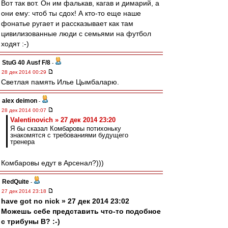
Вот так вот. Он им фалькав, кагав и димарий, а
они ему: чтоб ты сдох! А кто-то еще наше
фонатье ругает и рассказывает как там
цивилизованные люди с семьями на футбол
ходят :-)
StuG 40 Ausf F/8
-
28 дек 2014 00:29
Светлая память Илье Цымбаларю.
alex deimon
-
28 дек 2014 00:07
Valentinovich » 27 дек 2014 23:20
Я бы сказал Комбаровы потихоньку
знакомятся с требованиями будущего
тренера
Комбаровы едут в Арсенал?)))
RedQuite
-
27 дек 2014 23:18
have got no nick » 27 дек 2014 23:02
Можешь себе представить что-то подобное
с трибуны В? :-)