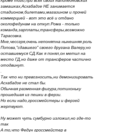
Кроме того,при всех своих наполеоновских
замашках,Асхабадзе НЕ занимается
стадионом,билетами,магазином и прочей
коммерцией - вот это всё и отдано
околофедунам на откуп.Рома - только
команда,зарплаты,трансферы,возможно
Тарасовка.
Мне,чессгря,очень непонятна нынешняя роль
Попова,"сдавшего" своего другана Валеру,но
оставшемуся СД.Как я понял,он метил на
место ГД,но даже от трансферов частично
отодвинут.
.
Так что ни превозносить,ни демонизировать
Асхабадзе не стал бы.
Обычная разменная фигура,потихоньку
прошедшая из пешки в ферзи.
Но если надо,гроссмейстеры и ферзей
жертвуют.
Ну может чуть сумбурно изложил,но где-то
так
А то,что Федун гроссмейстер в