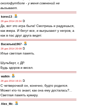
околофутболе - у меня сомнений не
вызывает.
kores13
-
28 дек 2014 20:34
Да, вот это игра была! Смотришь и радуешься,
как вчера. И бегут все, и выгрызают у негров, а
как в пас друг друга видят.
Васильев1967
-
28 дек 2014 20:08
Илье светлая память.
Шульберт, с ДР.
Будь здоров и весел.
walkin
-
28 дек 2014 19:21
С четверочкой он, конечно, будто родился.
Может кто-то знает, как она ему досталась?...
Светлая память кумиру.
Alex_Mc
-