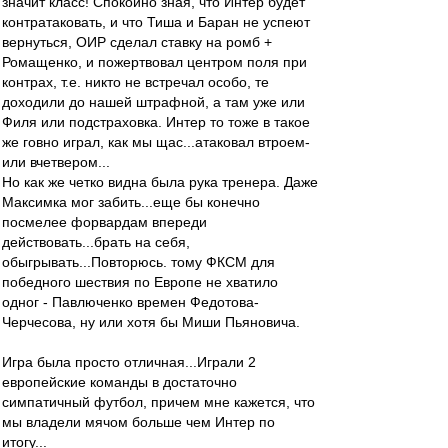
значит класс! Спокойно зная, что Интер будет
контратаковать, и что Тиша и Баран не успеют
вернуться, ОИР сделал ставку на ромб +
Ромащенко, и пожертвовал центром поля при
контрах, т.е. никто не встречал особо, те
доходили до нашей штрафной, а там уже или
Филя или подстраховка. Интер то тоже в такое
же говно играл, как мы щас...атаковал втроем-
или вчетвером...
Но как же четко видна была рука тренера. Даже
Максимка мог забить...еще бы конечно
посмелее форвардам впереди
действовать...брать на себя,
обыгрывать...Повторюсь. тому ФКСМ для
победного шествия по Европе не хватило
одног - Павлюченко времен Федотова-
Черчесова, ну или хотя бы Миши Пьяновича.
Игра была просто отличная...Играли 2
европейские команды в достаточно
симпатичный футбол, причем мне кажется, что
мы владели мячом больше чем Интер по
итогу...