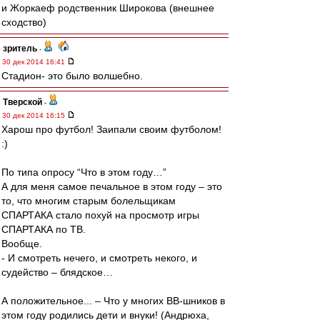
и Жоркаеф родственник Широкова (внешнее
сходство)
зpитель
-
30 дек 2014 16:41
Стадион- это было волшебно.
Тверской
-
30 дек 2014 16:15
Харош про футбол! Заипали своим футболом!
:)
По типа опросу “Что в этом году…”
А для меня самое печальное в этом году – это
то, что многим старым болельщикам
СПАРТАКА стало похуй на просмотр игры
СПАРТАКА по ТВ.
Вообще.
- И смотреть нечего, и смотреть некого, и
судейство – блядское…
А положительное... – Что у многих ВВ-шников в
этом году родились дети и внуки! (Андрюха,