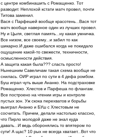
с центре комбинашить с Ромащенко. Тот
разводит. Неплохой кстати матч провел, почти
Титова заменил.
Вася с Парфешей вообще красотень...Вася тот
матч вообще наверное один из лучших провел.
Ну и Цыля, светлая память...ну какая умничка.
Все низом, все своему...и забил то как
шикарно.И даже ошибался когда не покидало
ощущение какой-то свежести, техничности,
осмысленности действия.
А защита какая была??? сласть просто!
Нынешним Савеличам такая схема вообще не
снилась. ОИР играл по сути в 4 дефа ромбом.
Буш играл чуть выше Ананко. На подстраховке
Ромащенко. Хлестов и Парфеша по флангам.
Все построено на чтении игры и контроле
пустых зон. Уж скока перехватов и борьбы
выиграл Ананко и БУш с Хлестовым не
сосчитать. Причем, делали настолько классно,
что Пирло молодой даже не знал куда
давать...И ведь оборонялись то впятером по
сути! А щас? 10 рых не всегда хватает...Вот что