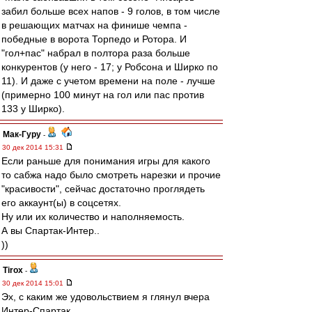
забил больше всех напов - 9 голов, в том числе
в решающих матчах на финише чемпа -
победные в ворота Торпедо и Ротора. И
"гол+пас" набрал в полтора раза больше
конкурентов (у него - 17; у Робсона и Ширко по
11). И даже с учетом времени на поле - лучше
(примерно 100 минут на гол или пас против
133 у Ширко).
Мак-Гуру
-
30 дек 2014 15:31
Если раньше для понимания игры для какого
то сабжа надо было смотреть нарезки и прочие
"красивости", сейчас достаточно проглядеть
его аккаунт(ы) в соцсетях.
Ну или их количество и наполняемость.
А вы Спартак-Интер..
))
Tirox
-
30 дек 2014 15:01
Эх, с каким же удовольствием я глянул вчера
Интер-Спартак.