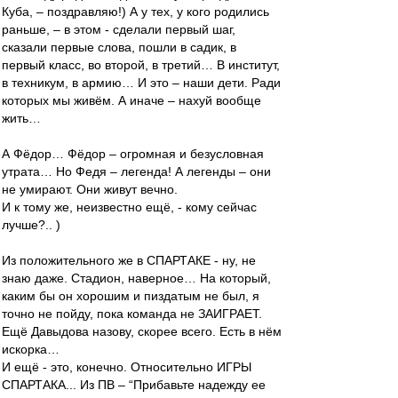
Куба, – поздравляю!) А у тех, у кого родились
раньше, – в этом - сделали первый шаг,
сказали первые слова, пошли в садик, в
первый класс, во второй, в третий… В институт,
в техникум, в армию… И это – наши дети. Ради
которых мы живём. А иначе – нахуй вообще
жить…
А Фёдор… Фёдор – огромная и безусловная
утрата… Но Федя – легенда! А легенды – они
не умирают. Они живут вечно.
И к тому же, неизвестно ещё, - кому сейчас
лучше?.. )
Из положительного же в СПАРТАКЕ - ну, не
знаю даже. Стадион, наверное… На который,
каким бы он хорошим и пиздатым не был, я
точно не пойду, пока команда не ЗАИГРАЕТ.
Ещё Давыдова назову, скорее всего. Есть в нём
искорка…
И ещё - это, конечно. Относительно ИГРЫ
СПАРТАКА... Из ПВ – “Прибавьте надежду ее