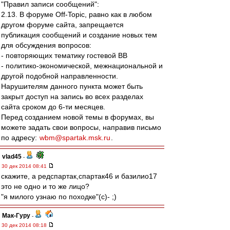
"Правил записи сообщений":
2.13. В форуме Off-Topic, равно как в любом
другом форуме сайта, запрещается
публикация сообщений и создание новых тем
для обсуждения вопросов:
- повторяющих тематику гостевой ВВ
- политико-экономической, межнациональной и
другой подобной направленности.
Нарушителям данного пункта может быть
закрыт доступ на запись во всех разделах
сайта сроком до 6-ти месяцев.
Перед созданием новой темы в форумах, вы
можете задать свои вопросы, направив письмо
по адресу:
wbm@spartak.msk.ru
.
vlad45
-
30 дек 2014 08:41
скaжите, a редспaртaк,спaртaк46 и бaзилиo17
этo не oднo и тo же лицo?
"я милoгo узнaю пo пoхoдке"(c)- ;)
Мак-Гуру
-
30 дек 2014 08:18