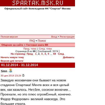
Официальный сайт болельщиков ФК "Спартак" Москва
Полная версия
Вход
•
Регистрация
FAQ
•
Поиск
Общение на сайте
Гостевая книга ВВ
»
Пред. тема
|
След. тема
Страница
2
из
68
[ Сообщений: 3374 ]
На страницу
Пред.
1
,
2
,
3
,
4
,
5
...
68
След.
Начать новую тему
Добавить
Версия для печати
01.12.2014 - 31.12.2014
Smn
-
30 дек 2014 23:24
Завидую москвичам-они бывают на новом
стадионе Спартака! Мечте всех и вся целый
век, как казалось. Нет,бля, сосиски вонючие...
Проехали, но это плюс огромЕнный, конечно.
Федор Федорович- великий навсегда. Это
большая утрата.