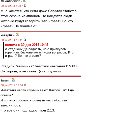
Valentinovich
-
30 дек 2014 12:17
Мне кажется, что если даже Спартак станет в
этом сезоне чемпионом, то найдутся люди
которые будут говорить "Кто играет? Во что
играет? Не понимаю".
-skeptik-
-
30 дек 2014 12:11
солома » 30 дек 2014 10:45
А стадион? Да радость, но с привкусом
горечи от бесконечного числа вопросов, Кто
играет? Во что играют?
Стадион "величина" безотносительная ИМХО.
Он хорош, и он станет (стал) домом.
taram
-
30 дек 2014 12:04
Читатели часто спрашивают. Какого ..я? Где
сказки?
Я только собрался скинуть что либо, как
выяснилось,
что все они подпадают под 2.13.