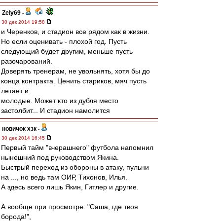
Zely69
-
30 дек 2014 19:58
и Черенков, и стадион все рядом как в жизни.
Но если оценивать - плохой год. Пусть
следующий будет другим, меньше пусть
разочарований.
Доверять тренерам, не увольнять, хотя бы до
конца контракта. Ценить стариков, мяч пусть
летает и
молодые. Может кто из дубля место
застолбит... И стадион намолится
новичок хзк
-
30 дек 2014 16:45
Первый тайм "вчерашнего" футбола напомнил
нынешний под руководством Якина.
Быстрый переход из обороны в атаку, пульни
на ..., но ведь там ОИР, Тихонов, Илья.
А здесь всего лишь Якин, Гитлер и другие.
А вообще при просмотре: "Саша, где твоя
борода!",