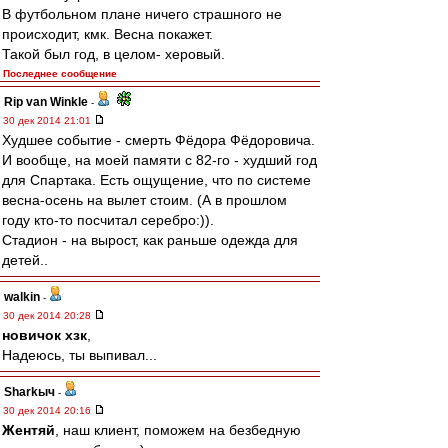
В футбольном плане ничего страшного не
происходит, кмк. Весна покажет.
Такой был год, в целом- херовый.
Последнее сообщение
Rip van Winkle
-
30 дек 2014 21:01
Худшее событие - смерть Фёдора Фёдоровича.
И вообще, на моей памяти с 82-го - худший год
для Спартака. Есть ощущение, что по системе
весна-осень на вылет стоим. (А в прошлом
году кто-то посчитал серебро:)).
Стадион - на вырост, как раньше одежда для
детей..
walkin
-
30 дек 2014 20:28
новичок хзк
,
Надеюсь, ты выпивал...
Sharkыч
-
30 дек 2014 20:16
Жентяй
, наш клиент, поможем на безбедную