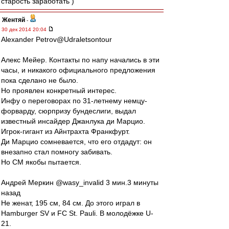
старость заработать )
Жентяй
-
30 дек 2014 20:04
Alexander Petrov@Udraletsontour
Алекс Мейер. Контакты по напу начались в эти
часы, и никакого официального предложения
пока сделано не было.
Но проявлен конкретный интерес.
Инфу о переговорах по 31-летнему немцу-
форварду, сюрпризу бундеслиги, выдал
известный инсайдер Джанлука ди Марцио.
Игрок-гигант из Айнтрахта Франкфурт.
Ди Марцио сомневается, что его отдадут: он
внезапно стал помногу забивать.
Но СМ якобы пытается.
Андрей Меркин ‏@wasy_invalid 3 мин.3 минуты
назад
Не женат, 195 см, 84 см. До этого играл в
Hamburger SV и FC St. Pauli. В молодёжке U-
21.