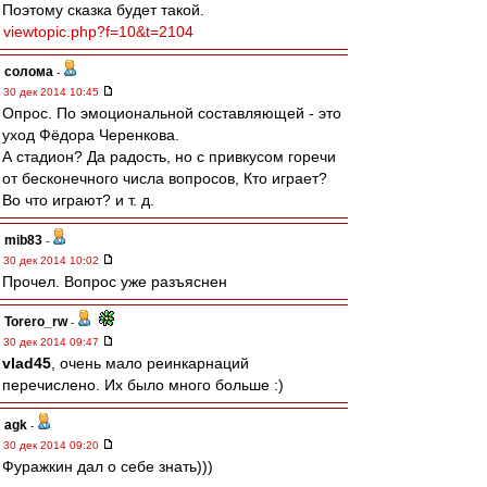
Поэтому сказка будет такой.
viewtopic.php?f=10&t=2104
солома
-
30 дек 2014 10:45
Опрос. По эмоциональной составляющей - это
уход Фёдора Черенкова.
А стадион? Да радость, но с привкусом горечи
от бесконечного числа вопросов, Кто играет?
Во что играют? и т. д.
mib83
-
30 дек 2014 10:02
Прочел. Вопрос уже разъяснен
Torero_rw
-
30 дек 2014 09:47
vlad45
, очень мало реинкарнаций
перечислено. Их было много больше :)
agk
-
30 дек 2014 09:20
Фуражкин дал о себе знать)))