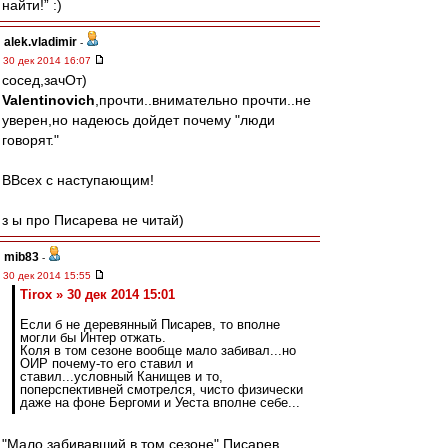
найти!” :)
alek.vladimir
-
30 дек 2014 16:07
сосед,зачОт)
Valentinovich
,прочти..внимательно прочти..не
уверен,но надеюсь дойдет почему "люди
говорят."
ВВсех с наступающим!
з ы про Писарева не читай)
mib83
-
30 дек 2014 15:55
Tirox » 30 дек 2014 15:01
Если б не деревянный Писарев, то вполне
могли бы Интер отжать.
Коля в том сезоне вообще мало забивал...но
ОИР почему-то его ставил и
ставил...условный Канищев и то,
поперспективней смотрелся, чисто физически
даже на фоне Бергоми и Уеста вполне себе...
"Мало забивавший в том сезоне" Писарев