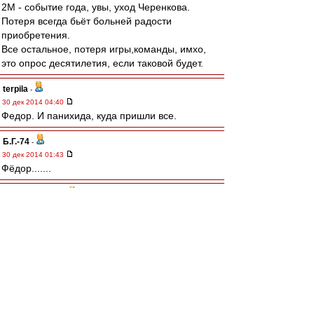
2М - событие года, увы, уход Черенкова.
Потеря всегда бьёт больней радости
приобретения.
Все остальное, потеря игры,команды, имхо,
это опрос десятилетия, если таковой будет.
terpila
-
30 дек 2014 04:40
Федор. И панихида, куда пришли все.
Б.Г.-74
-
30 дек 2014 01:43
Фёдор.......
blind_guardian
-
30 дек 2014 00:39
Уход Федора.
basilio17
-
29 дек 2014 23:44
Ответы на опрос "События года":
1. Наш стадион. Долгожданный.
Остальные события просто печальны: