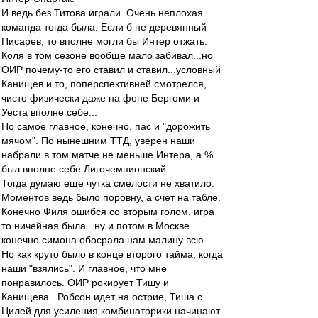
И ведь без Титова играли. Очень неплохая
команда тогда была. Если б не деревянный
Писарев, то вполне могли бы Интер отжать.
Коля в том сезоне вообще мало забивал...но
ОИР почему-то его ставил и ставил...условный
Канищев и то, поперспективней смотрелся,
чисто физически даже на фоне Бергоми и
Уеста вполне себе...
Но самое главное, конечно, пас и "дорожить
мячом". По нынешним ТТД, уверен наши
набрали в том матче не меньше Интера, а %
был вполне себе Лигочемпионский.
Тогда думаю еще чутка смелости не хватило.
Моментов ведь было поровну, а счет на табле.
Конечно Филя ошибся со вторым голом, игра
то ничейная была...ну и потом в Москве
конечно симона обосрала нам малину всю...
Но как круто было в конце второго тайма, когда
наши "взялись". И главное, что мне
понравилось. ОИР рокирует Тишу и
Канищева...Робсон идет на острие, Тиша с
Цилей для усиления комбинаторики начинают