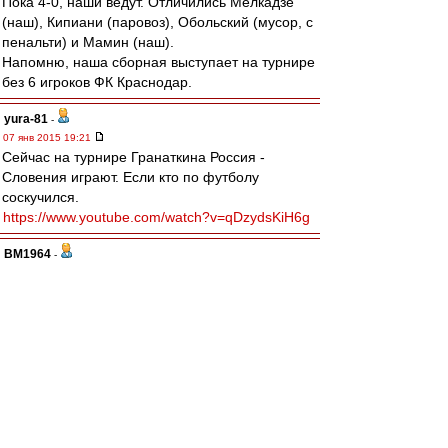
Пока 4-0, наши ведут. Отличились Мелкадзе
(наш), Кипиани (паровоз), Обольский (мусор, с
пенальти) и Мамин (наш).
Напомню, наша сборная выступает на турнире
без 6 игроков ФК Краснодар.
yura-81
-
07 янв 2015 19:21
Сейчас на турнире Гранаткина Россия -
Словения играют. Если кто по футболу
соскучился.
https://www.youtube.com/watch?v=qDzydsKiH6g
BM1964
-
07 янв 2015 18:50
Друзья, с Рождеством. Персональные
поздравления тройке любимых авторов - Павлу
Курчату, если он еще здесь, Шестьдесят
седьмому Васильеву и, конечно незабвенному
Ироду.
Отдельный привет и пожелания здоровья
Игорю - любителю группы "Да" и другой
замечательной музыки.