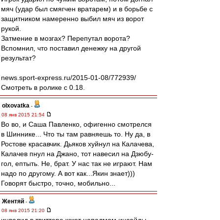
мяч (удар был смягчен вратарем) и в борьбе с
защитником намеренно выбил мяч из ворот
рукой.
Затмение в мозгах? Перепутал ворота?
Вспомнил, что поставил денежку на другой
результат?
news.sport-express.ru/2015-01-08/772939/
Смотреть в ролике с 0.18.
olxovatka
-
08 янв 2015 21:54
Во во, и Саша Павленко, офигенно смотрелся
в Шиннике... Что ты там равняешь то. Ну да, в
Ростове красавчик. Дьяков хуйнул на Калачева,
Калачев пнул на Джано, тот навесил на Дзюбу-
гол, ептыть. Не, брат. У нас так не играют. Нам
надо по другому. А вот как...Якин знает)))
Говорят быстро, точно, мобильно...
Жентяй
-
08 янв 2015 21:20