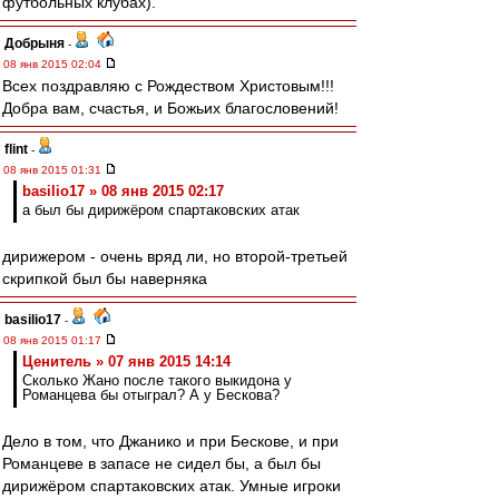
футбольных клубах).
Добрыня
-
08 янв 2015 02:04
Всех поздравляю с Рождеством Христовым!!!
Добра вам, счастья, и Божьих благословений!
flint
-
08 янв 2015 01:31
basilio17 » 08 янв 2015 02:17
а был бы дирижёром спартаковских атак
дирижером - очень вряд ли, но второй-третьей
скрипкой был бы наверняка
basilio17
-
08 янв 2015 01:17
Ценитель » 07 янв 2015 14:14
Сколько Жано после такого выкидона у
Романцева бы отыграл? А у Бескова?
Дело в том, что Джанико и при Бескове, и при
Романцеве в запасе не сидел бы, а был бы
дирижёром спартаковских атак. Умные игроки