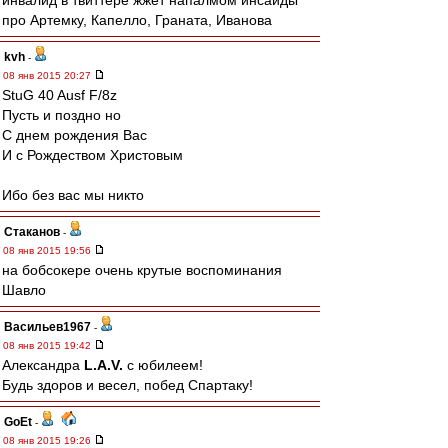
инвалид в твиттере жжет напалмом инсайды
про Артемку, Капелло, Граната, Иванова
kvh
-
08 янв 2015 20:27
StuG 40 Ausf F/8z
Пусть и поздно но
С днем рождения Вас
И с Рождеством Христовым
Ибо без вас мы никто
Cтаканов
-
08 янв 2015 19:56
на бобсокере очень крутые воспоминания
Шавло
Васильев1967
-
08 янв 2015 19:42
Александра
L.А.V.
с юбилеем!
Будь здоров и весел, побед Спартаку!
GoEt
-
08 янв 2015 19:26