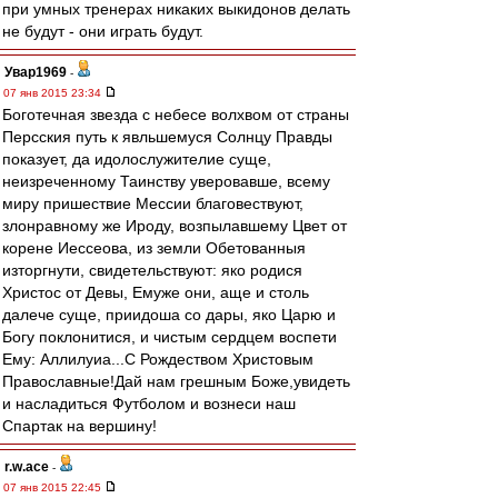
при умных тренерах никаких выкидонов делать
не будут - они играть будут.
Увар1969
-
07 янв 2015 23:34
Боготечная звезда с небесе волхвом от страны
Персския путь к явльшемуся Солнцу Правды
показует, да идолослужителие суще,
неизреченному Таинству уверовавше, всему
миру пришествие Мессии благовествуют,
злонравному же Ироду, возпылавшему Цвет от
корене Иессеова, из земли Обетованныя
изторгнути, свидетельствуют: яко родися
Христос от Девы, Емуже они, аще и столь
далече суще, приидоша со дары, яко Царю и
Богу поклонитися, и чистым сердцем воспети
Ему: Аллилуиа...С Рождеством Христовым
Православные!Дай нам грешным Боже,увидеть
и насладиться Футболом и вознеси наш
Спартак на вершину!
r.w.ace
-
07 янв 2015 22:45