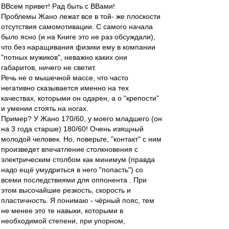
ВВсем привет! Рад быть с ВВами!
Проблемы Жано лежат все в той- же плоскости
отсутствия самомотивации. С самого начала
было ясно (и на Книге это не раз обсуждали),
что без наращивания физики ему в компании
"потных мужиков", неважно каких они
габаритов, ничего не светит.
Речь не о мышечной массе, что часто
негативно сказывается именно на тех
качествах, которыми он одарен, а о "крепости"
и умении стоять на ногах.
Пример? У Жано 170/60, у моего младшего (он
на 3 года старше) 180/60! Очень изящный
молодой человек. Но, поверьте, "контакт" с ним
произведет впечатление столкновения с
электрическим столбом как минимум (правда
надо ещё умудриться в него "попасть") со
всеми последствиями для оппонента . При
этом высочайшие резкость, скорость и
пластичность. Я понимаю - чёрный пояс, тем
не менее это те навыки, которыми в
необходимой степени, при упорном,