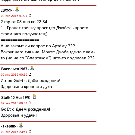
Духон
-
09 янв 2015 01:27
2 mp от 08 янв вв 22:54
"... Гранат трешку просит,то Дзюбель просто
скромняга получается;)
================
А не закрыт ли вопрос по Артёму ???
Вокруг него тишина. Может Дзюба где-то с кем-
то (но не со "Спартаком") што-то подписал ???
Васильев1967
-
09 янв 2015 00:16
Игоря GoEt с Днём рождения!
Здоровья и крепости духа.
StuG 40 Ausf F/8
-
09 янв 2015 00:04
GoEt с Днём рождения!
Здоровья и удачи!
-skeptik-
-
08 янв 2015 23:51