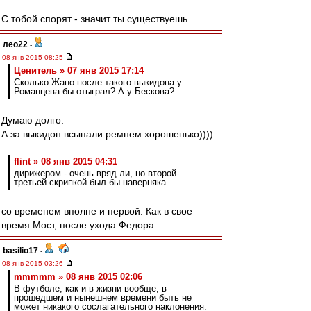
С тобой спорят - значит ты существуешь.
лео22
-
08 янв 2015 08:25
Ценитель » 07 янв 2015 17:14
Сколько Жано после такого выкидона у
Романцева бы отыграл? А у Бескова?
Думаю долго.
А за выкидон всыпали ремнем хорошенько))))
flint » 08 янв 2015 04:31
дирижером - очень вряд ли, но второй-
третьей скрипкой был бы наверняка
со временем вполне и первой. Как в свое
время Мост, после ухода Федора.
basilio17
-
08 янв 2015 03:26
mmmmm » 08 янв 2015 02:06
В футболе, как и в жизни вообще, в
прошедшем и нынешнем времени быть не
может никакого сослагательного наклонения.