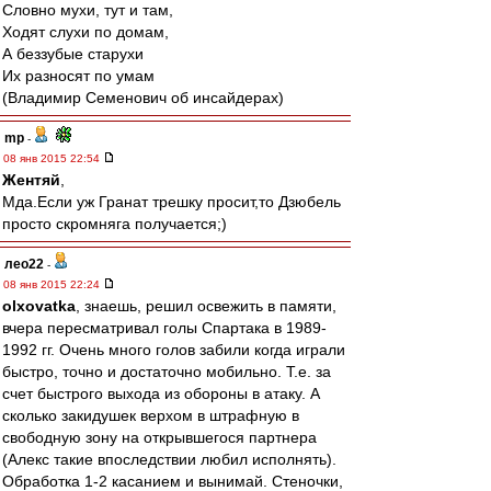
Словно мухи, тут и там,
Ходят слухи по домам,
А беззубые старухи
Их разносят по умам
(Владимир Семенович об инсайдерах)
mp
-
08 янв 2015 22:54
Жентяй
,
Мда.Если уж Гранат трешку просит,то Дзюбель
просто скромняга получается;)
лео22
-
08 янв 2015 22:24
olxovatka
, знаешь, решил освежить в памяти,
вчера пересматривал голы Спартака в 1989-
1992 гг. Очень много голов забили когда играли
быстро, точно и достаточно мобильно. Т.е. за
счет быстрого выхода из обороны в атаку. А
сколько закидушек верхом в штрафную в
свободную зону на открывшегося партнера
(Алекс такие впоследствии любил исполнять).
Обработка 1-2 касанием и вынимай. Стеночки,