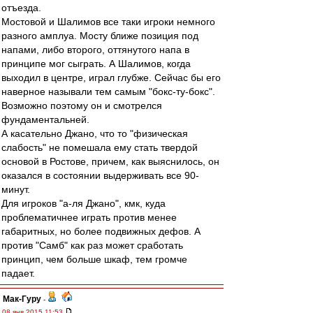
отъезда.
Мостовой и Шалимов все таки игроки немного
разного амплуа. Мосту ближе позиция под
напами, либо второго, оттянутого напа в
принципе мог сыграть. А Шалимов, когда
выходил в центре, играл глубже. Сейчас бы его
наверное называли тем самым "бокс-ту-бокс".
Возможно поэтому он и смотрелся
фундаментальней.
А касательно Джано, что то "физическая
слабость" не помешала ему стать твердой
основой в Ростове, причем, как выяснилось, он
оказался в состоянии выдерживать все 90-
минут.
Для игроков "а-ля Джано", кмк, куда
проблематичнее играть против менее
габаритных, но более подвижных дефов. А
против "Самб" как раз может сработать
принцип, чем больше шкаф, тем громче
падает.
Мак-Гуру
-
08 янв 2015 11:53