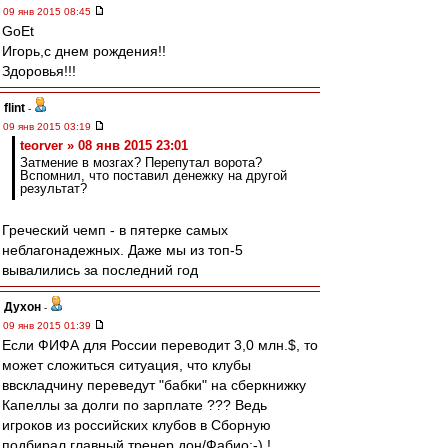
09 янв 2015 08:45
GoEt
Игорь,с днем рождения!!
Здоровья!!!
flint
-
09 янв 2015 03:19
teorver » 08 янв 2015 23:01
Затмение в мозгах? Перепутал ворота?
Вспомнил, что поставил денежку на другой
результат?
Греческий чемп - в пятерке самых
неблагонадежных. Даже мы из топ-5
вывалились за последний год
Духон
-
09 янв 2015 01:39
Если ФИФА для России переводит 3,0 млн.$, то
может сложиться ситуация, что клубы
ввскладчину переведут "бабки" на сберкнижку
Капеллы за долги по зарплате ??? Ведь
игроков из российских клубов в Сборную
подбирал главный тренер дон/Фабио:-) !