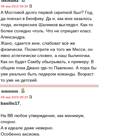
olxovatka
-
08 янв 2015 09:30
А Мостовой долго первой скрипкой был? Год,
да поехал в Бенфику. Да и, как мне казалось
тогда, интереснее Шалимов выглядел. Как-то
более солидно чтоль. Что не отрицает класс
Александра.
Жано, сдается мне, слабоват всё же
физически. Посмотрите на того же Месси, он
явно атлетически сложен, а наш былиночка.
Как он будет Самбу обыгрывать, к примеру. В
общем пока Джано где-то Павленко. А пора бы
уже реально быть лидером команды. Возраст
то уже не детский.
mmmmm
-
08 янв 2015 09:25
basilio17
,
На ВВ любое утверждение, как минимум,
спорно.
А в идеале даже неверно.
Особенно аксиома.