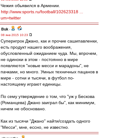
Чежия обьявился в Армении.
http://www.sports.ru/football/102623318 ...
um=twitter
Buk
-
08 янв 2015 10:23
Суперигрок Джано, как и прочие сашипавленки,
есть продукт нашего воображения,
обусловленный ожиданием чуда. Мы, впрочем,
не одиноки в этом - постоянно в мире
появляются "новые месси и марадоны", не
пачками, но много. Умных техничных пацанов в
мире - сотни и тысячи, в футбол по-
настоящему играют единицы.
По сему утверждение о том, что "уж у Бескова
(Романцева) Джано заиграл бы", как минимум,
ничем не обосновано.
Как из тысячи "Джано" найти/создать одного
"Месси", мне, ессно, не известно.