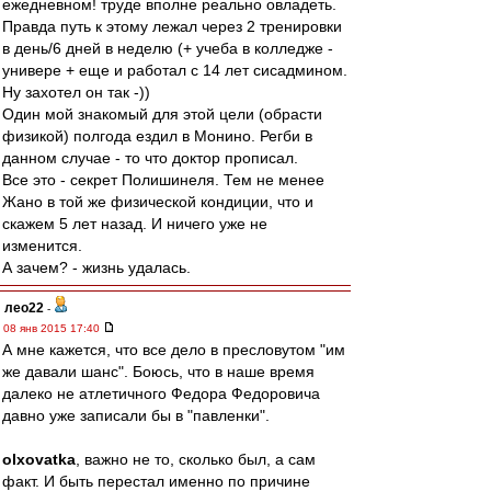
ежедневном! труде вполне реально овладеть.
Правда путь к этому лежал через 2 тренировки
в день/6 дней в неделю (+ учеба в колледже -
универе + еще и работал с 14 лет сисадмином.
Ну захотел он так -))
Один мой знакомый для этой цели (обрасти
физикой) полгода ездил в Монино. Регби в
данном случае - то что доктор прописал.
Все это - секрет Полишинеля. Тем не менее
Жано в той же физической кондиции, что и
скажем 5 лет назад. И ничего уже не
изменится.
А зачем? - жизнь удалась.
лео22
-
08 янв 2015 17:40
А мне кажется, что все дело в пресловутом "им
же давали шанс". Боюсь, что в наше время
далеко не атлетичного Федора Федоровича
давно уже записали бы в "павленки".
olxovatka
, важно не то, сколько был, а сам
факт. И быть перестал именно по причине