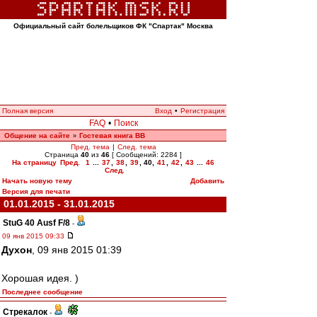
Официальный сайт болельщиков ФК "Спартак" Москва
Полная версия
Вход
•
Регистрация
FAQ
•
Поиск
Общение на сайте
Гостевая книга ВВ
»
Пред. тема
|
След. тема
Страница
40
из
46
[ Сообщений: 2284 ]
На страницу
Пред.
1
...
37
,
38
,
39
,
40
,
41
,
42
,
43
...
46
След.
Начать новую тему
Добавить
Версия для печати
01.01.2015 - 31.01.2015
StuG 40 Ausf F/8
-
09 янв 2015 09:33
Духон
, 09 янв 2015 01:39
Хорошая идея. )
Последнее сообщение
Стрекалок
-