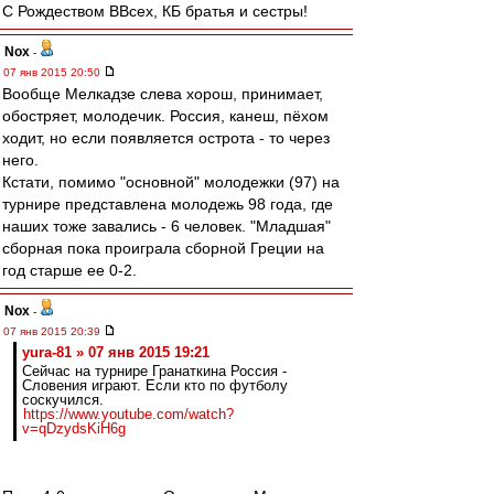
С Рождеством ВВсех, КБ братья и сестры!
Nox
-
07 янв 2015 20:50
Вообще Мелкадзе слева хорош, принимает,
обостряет, молодечик. Россия, канеш, пёхом
ходит, но если появляется острота - то через
него.
Кстати, помимо "основной" молодежки (97) на
турнире представлена молодежь 98 года, где
наших тоже завались - 6 человек. "Младшая"
сборная пока проиграла сборной Греции на
год старше ее 0-2.
Nox
-
07 янв 2015 20:39
yura-81 » 07 янв 2015 19:21
Сейчас на турнире Гранаткина Россия -
Словения играют. Если кто по футболу
соскучился.
https://www.youtube.com/watch?
v=qDzydsKiH6g