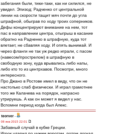
забегания были, тики-таки, как ни силился, не
увидел. Эпизод: Радченко от центральной
линии на скорости тащит мяч почти до угла
штрафной, обыграв по ходу троих соперников.
Дефы концентрируют внимание на нем, тот
пас в направлении центра, отыгрыш в касание
обратно на Радченко в штрафную, куда тот
влетает, не сбавляя ходу. И опять вынимай. И
через фланги не так уж редко играли, с пасом
(навесом/прострелом) в штрафную в
свободную зону, куда врывались либо напы,
либо кто то из центрхавов. Посмотри, много
интересного.
Про Джано в Ростове имел в виду, что он не
настолько слаб физически. И играл грамотнее
того же Калачева на порядок, напрасно
утрируешь. А как он может я видел у нас.
Вспомни период когда был Алекс.
teorver
-
08 янв 2015 22:01
Забавный случай в кубке Греции.
Игрок ударил по чужим воротам, потом догнал