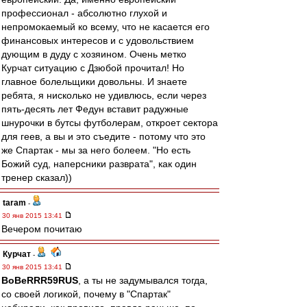
профессионал - абсолютно глухой и
непромокаемый ко всему, что не касается его
финансовых интересов и с удовольствием
дующим в дуду с хозяином. Очень метко
Курчат ситуацию с Дзюбой прочитал! Но
главное болельщики довольны. И знаете
ребята, я нисколько не удивлюсь, если через
пять-десять лет Федун вставит радужные
шнурочки в бутсы футболерам, откроет сектора
для геев, а вы и это съедите - потому что это
же Спартак - мы за него болеем. "Но есть
Божий суд, наперсники разврата", как один
тренер сказал))
taram
-
30 янв 2015 13:41
Вечером почитаю
Курчат
-
30 янв 2015 13:41
BoBeRRR59RUS
, а ты не задумывался тогда,
со своей логикой, почему в "Спартак"