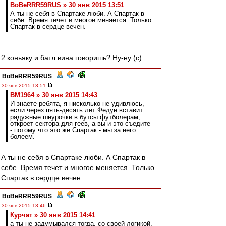
BoBeRRR59RUS » 30 янв 2015 13:51
А ты не себя в Спартаке люби. А Спартак в
себе. Время течет и многое меняется. Только
Спартак в сердце вечен.
2 коньяку и батл вина говоришь? Ну-ну (с)
BoBeRRR59RUS
-
30 янв 2015 13:51
BM1964 » 30 янв 2015 14:43
И знаете ребята, я нисколько не удивлюсь,
если через пять-десять лет Федун вставит
радужные шнурочки в бутсы футболерам,
откроет сектора для геев, а вы и это съедите
- потому что это же Спартак - мы за него
болеем.
А ты не себя в Спартаке люби. А Спартак в
себе. Время течет и многое меняется. Только
Спартак в сердце вечен.
BoBeRRR59RUS
-
30 янв 2015 13:46
Курчат » 30 янв 2015 14:41
а ты не задумывался тогда, со своей логикой,