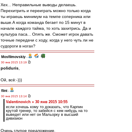
Хех... Неправильные выводы делаешь.
Перехитрить и переиграть можно только когда
ты играешь минимум на темпе соперника или
выше.А когда команда бегает по 15 минут в
начале каждого тайма, то хоть захитрись. Да и
культура паса... Опять же. Сможет игрок давать
точные передачи с ходу, когда у него чуть ли не
судороги в ногах?
Mosfilmovskiy
-
30 янв 2015 13:19
poliduris
,
Ой, всё:-)))
flint
-
30 янв 2015 13:14
Valentinovich » 30 янв 2015 10:55
если хочешь кому то доказать, что Карпин
крутой тренер, то забейся с кем нибудь на то
выведет или нет он Мальорку в высший
дивизион
Очень глупое предложение.