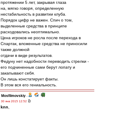
протяжении 5 лет, закрывая глаза
на, мягко говоря, определенную
нестабильность в развитии клуба.
Порядок цифр не важен. Спич о том,
выделенные средства в принципе
расходовались неоптимально.
Цена игроков не росла после перехода в
Спартак, вложенные средства не приносили
также должной
отдачи в виде результатов.
Федуну нет надобности переводить стрелки -
его подчиненные сами берут лопату и
закапывают себя.
Он лишь констатирует факты.
В этом вся его гениальность.
Mosfilmovskiy
-
30 янв 2015 12:52
knn
,
То есть суть твоих претензий, что Валера чОтко
выполнял решения СД.
ОК:-)