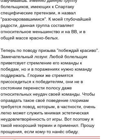
озвучиваешь. Именно данную группу
болельщиков, имеющих к Спартаку
специфические претензии, я назвал
"разочаровавшимися". К моей глубочайшей
радости, данная группа составляет
относительное меньшинство и на ВВ, и в
общей массе красно-белых.
Теперь по поводу призыва "побеждай красиво".
Замечательный лозунг. Любой болельщик
приветсвует стремление его команды к
победам, но и в поражениях нужно команду
поддержать. Глорики же стремятся
присоседиться к победителям, они не в
состоянии перенести полосу даже
относительных неудач своей команды. Чтобы
оправдать такое своё поведение глорикам
требуется повод, которым, в частности, очень
легко может служить мнимая эстетическая
неудовлетворённость от игры. Вот поэтому я
такой нехороший термин и применил. Прошу
прощения, если кому-то нанёс обиду.