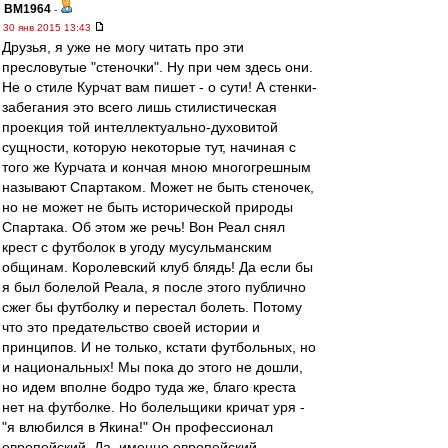
BM1964
-
30 янв 2015 13:43
Друзья, я уже не могу читать про эти
пресловутые "стеночки". Ну при чем здесь они.
Не о стиле Курчат вам пишет - о сути! А стенки-
забегания это всего лишь стилистическая
проекция той интеллектуально-духовитой
сущности, которую некоторые тут, начиная с
того же Курчата и кончая мною многогрешным
называют Спартаком. Может не быть стеночек,
но не может не быть исторической природы
Спартака. Об этом же речь! Вон Реал снял
крест с футболок в угоду мусульманским
общинам. Королевский клуб блядь! Да если бы
я был болелой Реала, я после этого публично
сжег бы футболку и перестал болеть. Потому
что это предательство своей истории и
принципов. И не только, кстати футбольных, но
и национальных! Мы пока до этого не дошли,
но идем вполне бодро туда же, благо креста
нет на футболке. Но болельщики кричат уря -
"я влюбился в Якина!" Он профессионал
европейский. Да, именно европейский