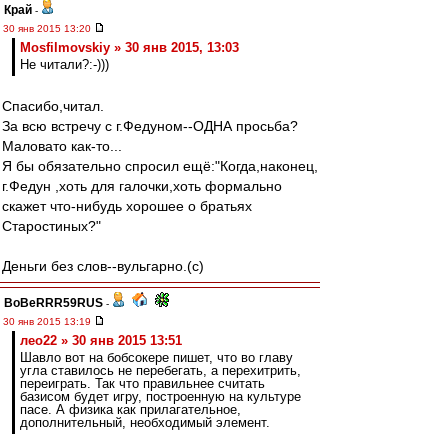
Край
-
30 янв 2015 13:20
Mosfilmovskiy » 30 янв 2015, 13:03
Не читали?:-)))
Спасибо,читал.
За всю встречу с г.Федуном--ОДНА просьба?
Маловато как-то...
Я бы обязательно спросил ещё:"Когда,наконец,
г.Федун ,хоть для галочки,хоть формально
скажет что-нибудь хорошее о братьях
Старостиных?"
Деньги без слов--вульгарно.(с)
BoBeRRR59RUS
-
30 янв 2015 13:19
лео22 » 30 янв 2015 13:51
Шавло вот на бобсокере пишет, что во главу
угла ставилось не перебегать, а перехитрить,
переиграть. Так что правильнее считать
базисом будет игру, построенную на культуре
пасе. А физика как прилагательное,
дополнительный, необходимый элемент.