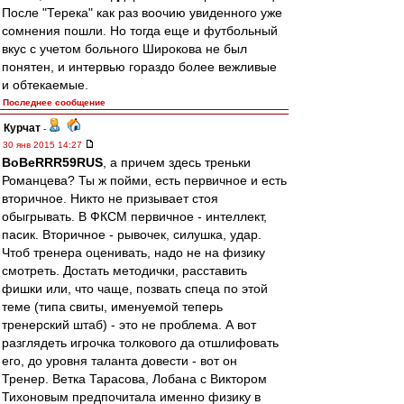
После "Терека" как раз воочию увиденного уже
сомнения пошли. Но тогда еще и футбольный
вкус с учетом больного Широкова не был
понятен, и интервью гораздо более вежливые
и обтекаемые.
Последнее сообщение
Курчат
-
30 янв 2015 14:27
BoBeRRR59RUS
, а причем здесь треньки
Романцева? Ты ж пойми, есть первичное и есть
вторичное. Никто не призывает стоя
обыгрывать. В ФКСМ первичное - интеллект,
пасик. Вторичное - рывочек, силушка, удар.
Чтоб тренера оценивать, надо не на физику
смотреть. Достать методички, расставить
фишки или, что чаще, позвать спеца по этой
теме (типа свиты, именуемой теперь
тренерский штаб) - это не проблема. А вот
разглядеть игрочка толкового да отшлифовать
его, до уровня таланта довести - вот он
Тренер. Ветка Тарасова, Лобана с Виктором
Тихоновым предпочитала именно физику в