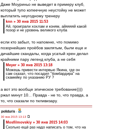
Даже Моуриньо не выведет в примеру клуб,
который тупо копеечную неустойку не может
выплатить неугодному тренеру
knn » 30 янв 2015 11:53
Ай, проиграли хохлам и коням, айяяяяй какой
позор и не уровень великого клуба
если кто забыл, то напомню, что помимо
позорнейших проёбов заклятым, были еще и
дичайшие скандалы, когда усатый хрен делал
крайними пару легенд клуба, а не себя
Meyer » 30 янв 2015 13:18
Можешь привести интервью Якина, где он
сам сказал, что посадил "бомбардира" на
скамейку по указанию РУ ?
а вот это вообще эпическое требование))))
ржал минут 10... Правда - не то, что правда, а
то, что сказали по тиливизару.
poliduris
-
30 янв 2015 13:13
Mosfilmovskiy » 30 янв 2015 14:03
Сколько ещё раз надо написать о том, что на