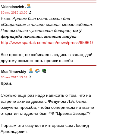
Valentinovich
-
30 янв 2015 13:06
Якин:
Артем был очень важен для
«Спартака» в начале сезона, много забивал.
Потом долго чувствовал доверие,
но у
форварда началась голевая засуха
.
http://www.spartak.com/main/news/press/65961/
Все просто, не забиваешь садись в запас, дай
другому возможность проявить себя.
Mosfilmovskiy
-
30 янв 2015 13:03
Край
,
Сколько ещё раз надо написать о том, что на
встрече актива движа с Федуном Л.А. была
озвучена просьба, чтобы соперником на матче
открытия стадиона был ФК "Црвена Звезда"?
Первым это озвучил в интервью сам Леонид
Арнольдович.