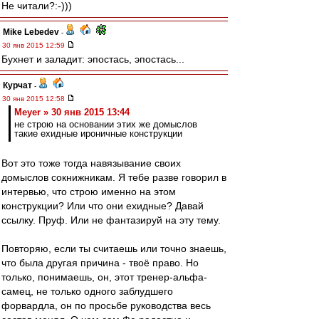
Не читали?:-)))
Mike Lebedev
-
30 янв 2015 12:59
Бухнет и заладит: эпостась, эпостась...
Курчат
-
30 янв 2015 12:58
Meyer » 30 янв 2015 13:44
не строю на основании этих же домыслов
такие ехидные ироничные конструкции
Вот это тоже тогда навязывание своих
домыслов сокнижникам. Я тебе разве говорил в
интервью, что строю именно на этом
конструкции? Или что они ехидные? Давай
ссылку. Пруф. Или не фантазируй на эту тему.
Повторяю, если ты считаешь или точно знаешь,
что была другая причина - твоё право. Но
только, понимаешь, он, этот тренер-альфа-
самец, не только одного заблудшего
форвардла, он по просьбе руководства весь