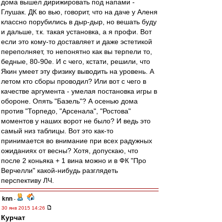
дома вышел дирижировать под напами -
Глушак. ДК во вью, говорит, что на даче у Аленя
классно порубились в дыр-дыр, но вешать буду
и дальше, т.к. такая установка, а я профи. Вот
если это кому-то доставляет и даже эстетикой
переполняет, то непонятно как вы терпели то,
бедные, 80-90е. И с чего, кстати, решили, что
Якин умеет эту физику выводить на уровень. А
летом кто сборы проводил? Или вот с чего в
качестве аргумента - умелая постановка игры в
обороне. Опять "Базель"? А осенью дома
против "Торпедо, "Арсенала", "Ростова"
моментов у наших ворот не было? И ведь это
самый низ таблицы. Вот это как-то
принимается во внимание при всех радужных
ожиданиях от весны? Хотя, допускаю, что
после 2 коньяка + 1 вина можно и в ФК "Про
Верчелли" какой-нибудь разглядеть
перспективу ЛЧ.
knn
-
30 янв 2015 14:26
Курчат