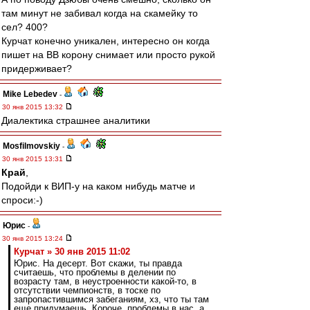
там минут не забивал когда на скамейку то
сел? 400?
Курчат конечно уникален, интересно он когда
пишет на ВВ корону снимает или просто рукой
придерживает?
Mike Lebedev
-
30 янв 2015 13:32
Диалектика страшнее аналитики
Mosfilmovskiy
-
30 янв 2015 13:31
Край
,
Подойди к ВИП-у на каком нибудь матче и
спроси:-)
Юрис
-
30 янв 2015 13:24
Курчат » 30 янв 2015 11:02
Юрис. На десерт. Вот скажи, ты правда
считаешь, что проблемы в делении по
возрасту там, в неустроенности какой-то, в
отсутствии чемпионств, в тоске по
запропастившимся забеганиям, хз, что ты там
еще придумаешь. Короче, проблемы в нас, а