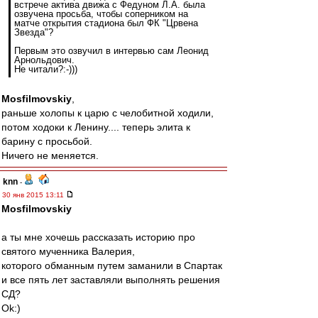
встрече актива движа с Федуном Л.А. была
озвучена просьба, чтобы соперником на
матче открытия стадиона был ФК "Црвена
Звезда"?
Первым это озвучил в интервью сам Леонид
Арнольдович.
Не читали?:-)))
Mosfilmovskiy
,
раньше холопы к царю с челобитной ходили,
потом ходоки к Ленину.... теперь элита к
барину с просьбой.
Ничего не меняется.
knn
-
30 янв 2015 13:11
Mosfilmovskiy
а ты мне хочешь рассказать историю про
святого мученника Валерия,
которого обманным путем заманили в Спартак
и все пять лет заставляли выполнять решения
СД?
Ok:)