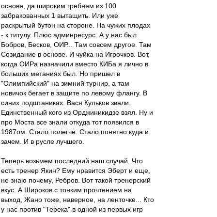
основе, да широким гребнем из 100
забракованных 1 вытащить. Или уже
раскрытый бутон на стороне. На чужих плодах
- к титулу. Плюс админресурс. А у нас был
Бобров, Бесков, ОИР... Там совсем другое. Там
Созидание в основе. И чуйка на Игрочков. Вот,
когда ОИРа назначили вместо КИБа я лично в
больших метаниях был. Но пришел в
"Олимпийский" на зимний турнир, а там
новичок бегает в защите по левому флангу. В
синих подштаниках. Вася Кульков звали.
Единственный кого из Орджиникидзе взял. Ну и
про Моста все знали откуда тот появился в
1987ом. Стало полегче. Стало понятно куда и
зачем. И в русле лучшего.
Теперь возьмем последний наш случай. Что
есть тренер Якин? Ему нравится Эберт и еще,
не знаю почему, Ребров. Вот такой тренерский
вкус. А Широков с тонким прочтением на
выход, Жано тоже, наверное, на ленточке... Кто
у нас против "Терека" в одной из первых игр