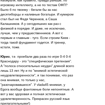
набирали, как правило, правда раньше, по
игровому интеллекту, а не по тестам ОФП?
Было б по твоему - бегали бы за нас
десятиборцы и наливные богатыри. И кумиром
стал был не Федя Черенков, а Саша
Калашников. А у сегодняшних как раз с
физикой в порядке. И даже, не исключаю,
лучше, чем у предшественников. А вот с
первым и главным - туго. Если строим Киев -
тогда такой фундамент годится. И тренер,
кстати, тоже.
Юрис
, т.е. проебали два раза по игре 0-4 0-4
Краснодару - это "специфическая претензия".
А "полоса относительных неудач" длиной всего
лишь 13 лет. Ну и по "мнимой эстетической
неудовлетворенности", я так понимаю, что раз
она мнимая, то только у нас,
"разочаровавшихся". У vlada45 мнимая, у
Egora вообще фантомные боли непонятные. А
вот у вас здоровая и полная эстетическая
удовлетворенность. Прекрасен русский язык
прилагательными!)