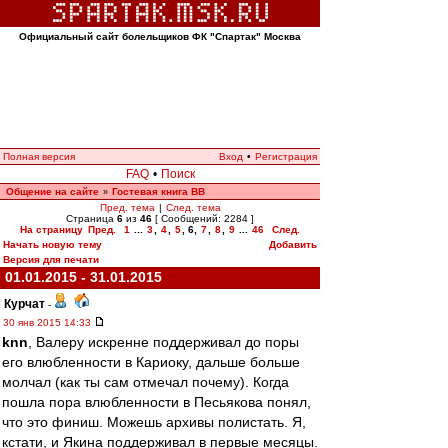
Официальный сайт болельщиков ФК "Спартак" Москва
Полная версия
Вход
•
Регистрация
FAQ
•
Поиск
Общение на сайте
Гостевая книга ВВ
»
Пред. тема
|
След. тема
Страница
6
из
46
[ Сообщений: 2284 ]
На страницу
Пред.
1
...
3
,
4
,
5
,
6
,
7
,
8
,
9
...
46
След.
Начать новую тему
Добавить
Версия для печати
01.01.2015 - 31.01.2015
Курчат
-
30 янв 2015 14:33
knn
, Валеру искренне поддерживал до поры
его влюбленности в Кариоку, дальше больше
молчал (как ты сам отмечал почему). Когда
пошла пора влюбленности в Песьякова понял,
что это финиш. Можешь архивы полистать. Я,
кстати, и Якина поддерживал в первые месяцы.