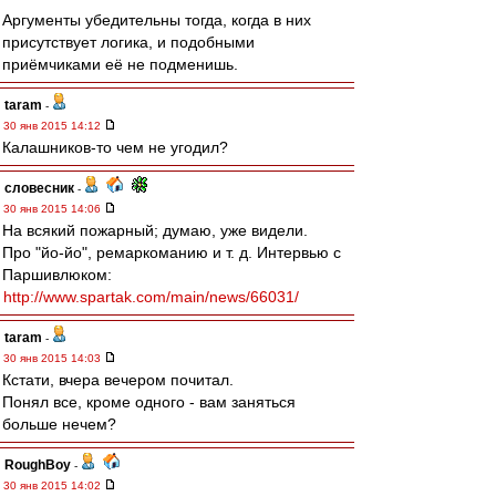
Аргументы убедительны тогда, когда в них
присутствует логика, и подобными
приёмчиками её не подменишь.
taram
-
30 янв 2015 14:12
Калашников-то чем не угодил?
словесник
-
30 янв 2015 14:06
На всякий пожарный; думаю, уже видели.
Про "йо-йо", ремаркоманию и т. д. Интервью с
Паршивлюком:
http://www.spartak.com/main/news/66031/
taram
-
30 янв 2015 14:03
Кстати, вчера вечером почитал.
Понял все, кроме одного - вам заняться
больше нечем?
RoughBoy
-
30 янв 2015 14:02