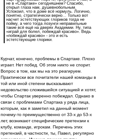
не в «Спартаке» сегодняшнем? Спасибо,
открыл глаза нам, душевнобольным.
Успокоил, что в доме всё нормуль. Логично,
понятно, стратегически верно… Только вот
насчет эстетствующих глориков тогда не
пойму, а чего тогда лозунги неправильные
такие всё ещё на дверях Академии. Ну, типа
«играй для болел, побеждай красиво». Ведь
«побеждай красиво» - это и есть
эстетствующие глорики.
Курчат, конечно, проблемы в Спартаке. Плохо
играет. Нет побед. Об этом никто не спорит.
Вопрос в том, как мы на это реагируем.
Практически все почитатели нашей команды в
той или иной степени высказывают
недовольство сложившейся ситуацией и хотят,
чтобы Спартак уверенно побеждал. Однако в
связи с проблемами Спартака у ряда лица,
которым, как я заметил на данный момент
почему-то преимущественно от 33-х до 53-х
лет, возникают специфические претензии к
клубу, команде, игрокам. Перечень этих
претензий, в частности, ты, Павел, регулярно