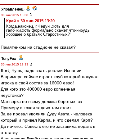
Управленец
-
30 янв 2015 13:38
Край » 30 янв 2015 13:20
Когда,наконец, г.Федун ,хоть для
галочки,хоть формально скажет что-нибудь
хорошее о братьях Старостиных?"
Памятником на стадионе не сказал?
TonyFox
-
30 янв 2015 13:33
flint
, Чушь, надо знать реалии Испании
В примере сейчас играет клуб который покупал
игрока в свой состав за 16000 евро!
Для кого это 400000 евро копеечная
неустойка?
Мальорка по всему должна бороться за
Примеру и такая задача там стоит
За ее провал уволили Дуду Авата - человека
который и привел Карпа, и что сделал Карп?
Да ничего.. Совесть его не заставила подать в
отставку
А по поводу Дзюбы очень смешно, сколько он