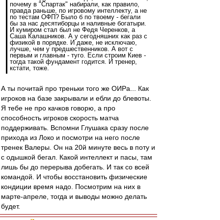
почему в "Спартак" набирали, как правило,
правда раньше, по игровому интеллекту, а не
по тестам ОФП? Было б по твоему - бегали
бы за нас десятиборцы и наливные богатыри.
И кумиром стал был не Федя Черенков, а
Саша Калашников. А у сегодняшних как раз с
физикой в порядке. И даже, не исключаю,
лучше, чем у предшественников. А вот с
первым и главным - туго. Если строим Киев -
тогда такой фундамент годится. И тренер,
кстати, тоже.
А ты почитай про треньки того же ОИРа... Как
игроков на базе закрывали и ебли до блевоты.
Я тебе не про качков говорю, а про
способность игроков скорость матча
поддерживать. Вспомни Глушака сразу после
прихода из Локо и посмотри на него после
тренек Валеры. Он на 20й минуте весь в поту и
с одышкой бегал. Какой интеллект и пасы, там
лишь бы до перерыва добегать. И так со всей
командой. И чтобы восстановить физические
кондиции время надо. Посмотрим на них в
марте-апреле, тогда и выводы можно делать
будет.