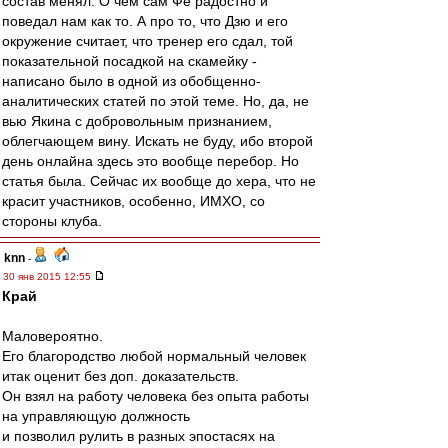
состав менял. О чем сам Фе радостно и
поведал нам как то. А про то, что Дзю и его
окружение считает, что тренер его сдал, той
показательной посадкой на скамейку -
написано было в одной из обобщенно-
аналитических статей по этой теме. Но, да, не
вью Якина с добровольным признанием,
облегчающем вину. Искать не буду, ибо второй
день онлайна здесь это вообще перебор. Но
статья была. Сейчас их вообще до хера, что не
красит участников, особенно, ИМХО, со
стороны клуба.
knn
-
30 янв 2015 12:55
Край
Маловероятно.
Его благородство любой нормальный человек
итак оценит без доп. доказательств.
Он взял на работу человека без опыта работы
на управляющую должность
и позволил рулить в разных эпостасях на