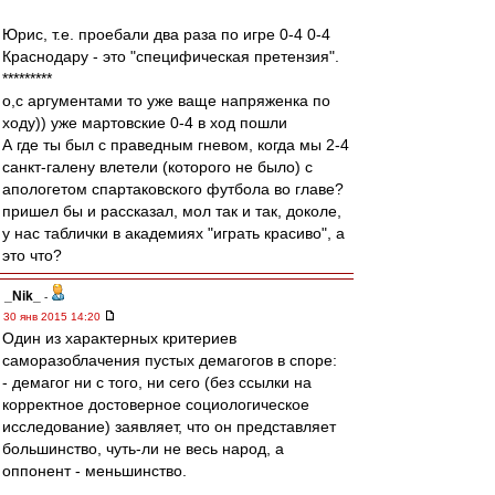
Юрис, т.е. проебали два раза по игре 0-4 0-4
Краснодару - это "специфическая претензия".
*********
о,с аргументами то уже ваще напряженка по
ходу)) уже мартовские 0-4 в ход пошли
А где ты был с праведным гневом, когда мы 2-4
санкт-галену влетели (которого не было) с
апологетом спартаковского футбола во главе?
пришел бы и рассказал, мол так и так, доколе,
у нас таблички в академиях "играть красиво", а
это что?
_Nik_
-
30 янв 2015 14:20
Один из характерных критериев
саморазоблачения пустых демагогов в споре:
- демагог ни с того, ни сего (без ссылки на
корректное достоверное социологическое
исследование) заявляет, что он представляет
большинство, чуть-ли не весь народ, а
оппонент - меньшинство.