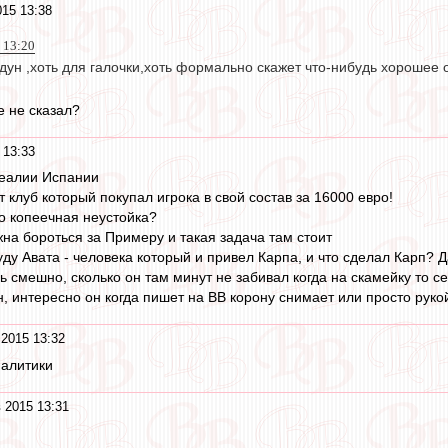
015 13:38
 13:20
едун ,хоть для галочки,хоть формально скажет что-нибудь хорошее
 не сказал?
 13:33
реалии Испании
 клуб который покупал игрока в свой состав за 16000 евро!
ро копеечная неустойка?
на бороться за Примеру и такая задача там стоит
ду Авата - человека который и привел Карпа, и что сделал Карп? Да
 смешно, сколько он там минут не забивал когда на скамейку то с
н, интересно он когда пишет на ВВ корону снимает или просто рук
 2015 13:32
налитики
 2015 13:31