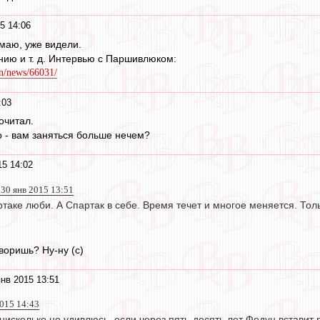
5 14:06
маю, уже видели.
нию и т. д. Интервью с Паршивлюком:
n/news/66031/
:03
очитал.
о - вам заняться больше нечем?
15 14:02
0 янв 2015 13:51
ртаке люби. А Спартак в себе. Время течет и многое меняется. Тол
оворишь? Ну-ну (с)
нв 2015 13:51
015 14:43
 нисколько не удивлюсь, если через пять-десять лет Федун встави