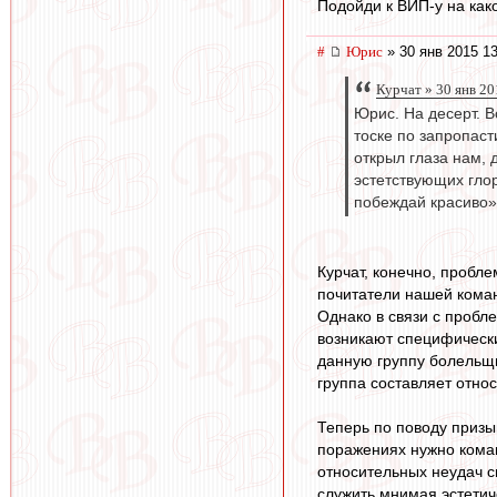
Подойди к ВИП-у на како
#
Юрис
» 30 янв 2015 13
Курчат » 30 янв 20
Юрис. На десерт. В
тоске по запропаст
открыл глаза нам, 
эстетствующих глор
побеждай красиво».
Курчат, конечно, пробле
почитатели нашей коман
Однако в связи с пробл
возникают специфические
данную группу болельщи
группа составляет отно
Теперь по поводу призы
поражениях нужно коман
относительных неудач с
служить мнимая эстетич