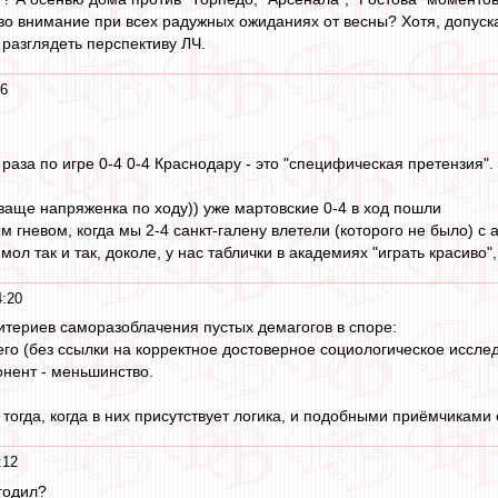
 во внимание при всех радужных ожиданиях от весны? Хотя, допуска
 разглядеть перспективу ЛЧ.
26
 раза по игре 0-4 0-4 Краснодару - это "специфическая претензия".
 ваще напряженка по ходу)) уже мартовские 0-4 в ход пошли
м гневом, когда мы 2-4 санкт-галену влетели (которого не было) с
ол так и так, доколе, у нас таблички в академиях "играть красиво",
4:20
итериев саморазоблачения пустых демагогов в споре:
 сего (без ссылки на корректное достоверное социологическое иссле
онент - меньшинство.
тогда, когда в них присутствует логика, и подобными приёмчиками
:12
годил?