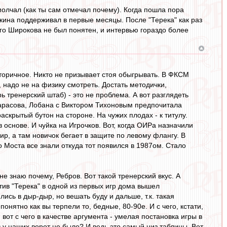
олчал (как ты сам отмечал почему). Когда пошла пора
Якина поддерживал в первые месяцы. После "Терека" как раз
го Широкова не был понятен, и интервью гораздо более
вторичное. Никто не призывает стоя обыгрывать. В ФКСМ
, надо не на физику смотреть. Достать методички,
ь тренерский штаб) - это не проблема. А вот разглядеть
 Тарасова, Лобана с Виктором Тихоновым предпочитала
скрытый бутон на стороне. На чужих плодах - к титулу.
 основе. И чуйка на Игрочков. Вот, когда ОИРа назначили
р, а там новичок бегает в защите по левому флангу. В
о Моста все знали откуда тот появился в 1987ом. Стало
е знаю почему, Ребров. Вот такой тренерский вкус. А
тив "Терека" в одной из первых игр дома вышел
лись в дыр-дыр, но вешать буду и дальше, т.к. такая
понятно как вы терпели то, бедные, 80-90е. И с чего, кстати,
вот с чего в качестве аргумента - умелая постановка игры в
 у наших ворот не было? И ведь это самый низ таблицы. Вот