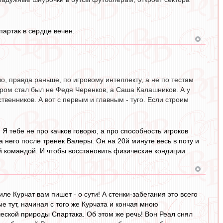
партак в сердце вечен.
ло, правда раньше, по игровому интеллекту, а не по тестам
ром стал был не Федя Черенков, а Саша Калашников. А у
твенников. А вот с первым и главным - туго. Если строим
. Я тебе не про качков говорю, а про способность игроков
 него после тренек Валеры. Он на 20й минуте весь в поту и
ей командой. И чтобы восстановить физические кондиции
иле Курчат вам пишет - о сути! А стенки-забегания это всего
 тут, начиная с того же Курчата и кончая мною
еской природы Спартака. Об этом же речь! Вон Реал снял