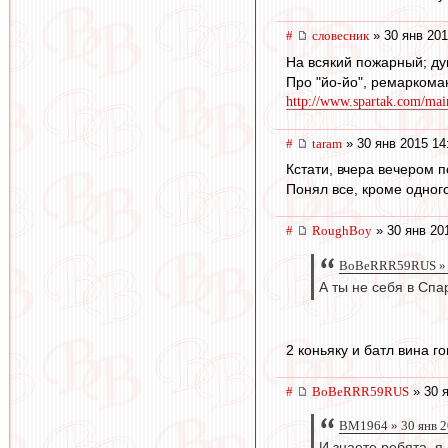
#
словесник
» 30 янв 201
На всякий пожарный; ду
Про "йо-йо", ремаркома
http://www.spartak.com/mai
#
taram
» 30 янв 2015 14
Кстати, вчера вечером п
Понял все, кроме одног
#
RoughBoy
» 30 янв 20
BoBeRRR59RUS » 3
А ты не себя в Спа
2 коньяку и батл вина г
#
BoBeRRR59RUS
» 30 я
BM1964 » 30 янв 2
И знаете ребята, я