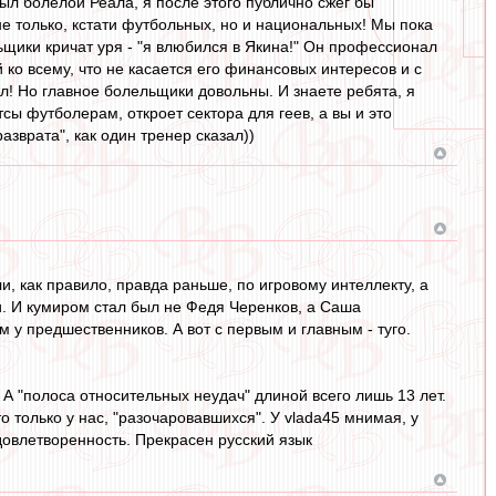
ыл болелой Реала, я после этого публично сжег бы
не только, кстати футбольных, но и национальных! Мы пока
льщики кричат уря - "я влюбился в Якина!" Он профессионал
ко всему, что не касается его финансовых интересов и с
л! Но главное болельщики довольны. И знаете ребята, я
сы футболерам, откроет сектора для геев, а вы и это
азврата", как один тренер сказал))
ли, как правило, правда раньше, по игровому интеллекту, а
и. И кумиром стал был не Федя Черенков, а Саша
м у предшественников. А вот с первым и главным - туго.
. А "полоса относительных неудач" длиной всего лишь 13 лет.
о только у нас, "разочаровавшихся". У vlada45 мнимая, у
довлетворенность. Прекрасен русский язык