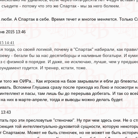
о съедите - потому что это же Спартак - мы за него болеем.
 люби. А Спартак в себе. Время течет и многое меняется. Только С
нв 2015 13:46
15 14:41
я тогда, со своей логикой, почему в "Спартак" набирали, как прави
оему - бегали бы за нас десятиборцы и наливные богатыри. И куми
з с физикой в порядке. И даже, не исключаю, лучше, чем у предшес
фундамент годится. И тренер, кстати, тоже.
и того же ОИРа... Как игроков на базе закрывали и ебли до блевоты
ивать. Вспомни Глушака сразу после прихода из Локо и посмотри на
 интеллект и пасы, там лишь бы до перерыва добегать. И так со вс
на них в марте-апреле, тогда и выводы можно делать будет.
 13:43
итать про эти пресловутые "стеночки". Ну при чем здесь они. Не о ст
оекция той интеллектуально-духовитой сущности, которую некоторые
Спартаком. Может не быть стеночек, но не может не быть историч