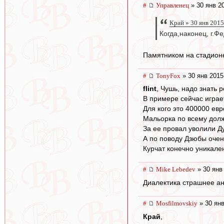
#
Управленец
» 30 янв 2
Край » 30 янв 2015
Когда,наконец, г.Ф
Памятником на стадионе
#
TonyFox
» 30 янв 2015
flint
, Чушь, надо знать 
В примере сейчас играет
Для кого это 400000 ев
Мальорка по всему долж
За ее провал уволили Ду
А по поводу Дзюбы очень
Курчат конечно уникале
#
Mike Lebedev
» 30 янв
Диалектика страшнее а
#
Mosfilmovskiy
» 30 янв
Край
,