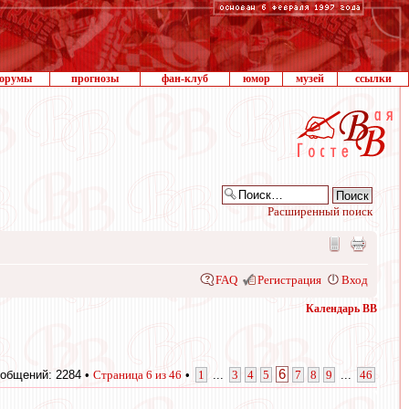
орумы
прогнозы
фан-клуб
юмор
музей
ссылки
Расширенный поиск
FAQ
Регистрация
Вход
Календарь ВВ
6
общений: 2284 •
Страница
6
из
46
•
1
...
3
4
5
7
8
9
...
46