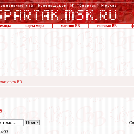
оманда
карта мира
магазин ВВ
гостевая ВВ
ф
вая книга ВВ
15
Со
14:33