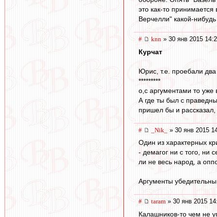
это как-то принимается
Верчелли" какой-нибудь
#
knn
» 30 янв 2015 14:
Курчат
Юрис, т.е. проебали два
*********
о,с аргументами то уже
А где ты был с праведны
пришел бы и рассказал, м
#
_Nik_
» 30 янв 2015 1
Один из характерных кр
- демагог ни с того, ни
ли не весь народ, а опп
Аргументы убедительны 
#
taram
» 30 янв 2015 14
Калашников-то чем не у