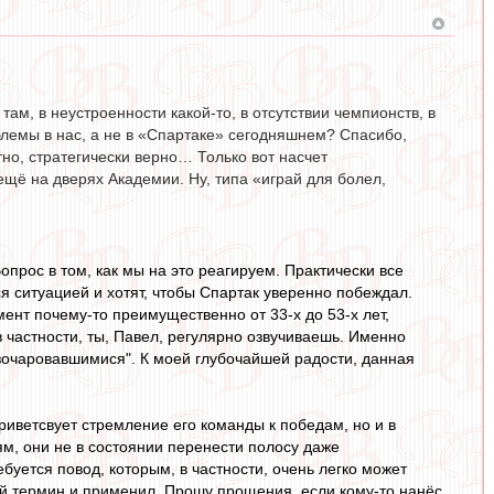
там, в неустроенности какой-то, в отсутствии чемпионств, в
блемы в нас, а не в «Спартаке» сегодняшнем? Спасибо,
тно, стратегически верно… Только вот насчет
 ещё на дверях Академии. Ну, типа «играй для болел,
Вопрос в том, как мы на это реагируем. Практически все
 ситуацией и хотят, чтобы Спартак уверенно побеждал.
ент почему-то преимущественно от 33-х до 53-х лет,
в частности, ты, Павел, регулярно озвучиваешь. Именно
зочаровавшимися". К моей глубочайшей радости, данная
риветсвует стремление его команды к победам, но и в
м, они не в состоянии перенести полосу даже
буется повод, которым, в частности, очень легко может
ий термин и применил. Прошу прощения, если кому-то нанёс