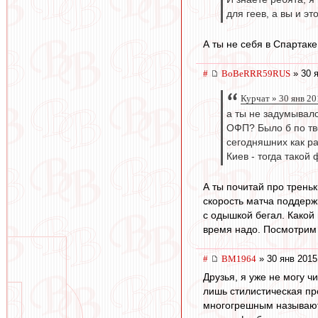
для геев, а вы и эт
А ты не себя в Спартаке
#
BoBeRRR59RUS
» 30 я
Курчат » 30 янв 20
а ты не задумывалс
ОФП? Было б по тв
сегодняшних как ра
Киев - тогда такой 
А ты почитай про треньк
скорость матча поддерж
с одышкой бегал. Какой
время надо. Посмотрим 
#
BM1964
» 30 янв 2015
Друзья, я уже не могу ч
лишь стилистическая пр
многогрешным называют 