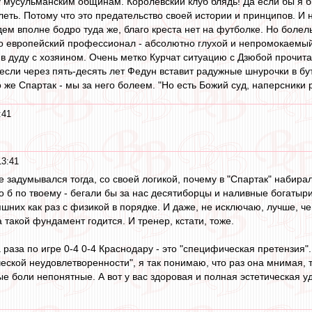
ду мусульманским общинам. Королевский клуб блядь! Да если бы я б
леть. Потому что это предательство своей истории и принципов. И 
дем вполне бодро туда же, благо креста нет на футболке. Но боле
о европейский профессионал - абсолютно глухой и непромокаемый 
 дуду с хозяином. Очень метко Курчат ситуацию с Дзюбой прочита
если через пять-десять лет Федун вставит радужные шнурочки в бут
о же Спартак - мы за него болеем. "Но есть Божий суд, наперсники р
:41
13:41
не задумывался тогда, со своей логикой, почему в "Спартак" набира
 б по твоему - бегали бы за нас десятиборцы и наливные богатыр
шних как раз с физикой в порядке. И даже, не исключаю, лучше, че
а такой фундамент годится. И тренер, кстати, тоже.
ва раза по игре 0-4 0-4 Краснодару - это "специфическая претензия"
еской неудовлетворенности", я так понимаю, что раз она мнимая, т
 боли непонятные. А вот у вас здоровая и полная эстетическая у