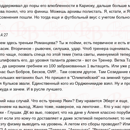
поддерживал до поры его влюбленности в Кариоку, дальше больше м
ва понял, что это финиш. Можешь архивы полистать. Я, кстати, и 
сомнения пошли. Но тогда еще и футбольный вкус с учетом больно
.
14:27
чем здесь треньки Романцева? Ты ж пойми, есть первичное и есть 
пасик. Вторичное - рывочек, силушка, удар. Чтоб тренера оценивать
то чаще, позвать спеца по этой теме (типа свиты, именуемой тепер
тшлифовать его, до уровня таланта довести - вот он Тренер. Ветка
, да широким гребнем из 100 забракованных 1 вытащить. Или уже ра
ас был Бобров, Бесков, ОИР... Там совсем другое. Там Созидание в
больших метаниях был. Но пришел в "Олимпийский" на зимний турни
 Кульков звали. Единственный кого из Орджиникидзе взял. Ну и пр
куда и зачем. И в русле лучшего.
ий наш случай. Что есть тренер Якин? Ему нравится Эберт и еще, н
нием на выход, Жано тоже, наверное, на ленточке... Кто у нас про
 - Глушак. ДК во вью, говорит, что на даче у Аленя классно поруби
от если это кому-то доставляет и даже эстетикой переполняет, то не
эту физику выводить на уровень. А летом кто сборы проводил? Или 
"? А осенью дома против "Торпедо, "Арсенала", "Ростова" моментов