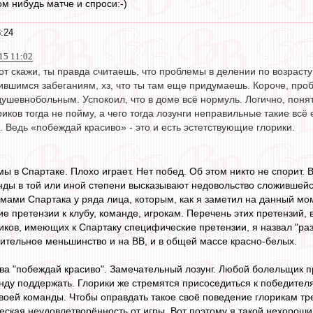
м нибудь матче и спроси:-)
:24
15 11:02
от скажи, ты правда считаешь, что проблемы в делении по возрасту 
ившимся забеганиям, хз, что ты там еще придумаешь. Короче, про
душевнобольным. Успокоил, что в доме всё нормуль. Логично, поня
иков тогда не пойму, а чего тогда лозунги неправильные такие всё
 Ведь «побеждай красиво» - это и есть эстетствующие глорики.
мы в Спартаке. Плохо играет. Нет побед. Об этом никто не спорит. 
ды в той или иной степени высказывают недовольство сложившейся
емами Спартака у ряда лица, которым, как я заметил на данный мом
 претензии к клубу, команде, игрокам. Перечень этих претензий, 
ков, имеющих к Спартаку специфические претензии, я назвал "ра
сительное меньшинство и на ВВ, и в общей массе красно-белых.
ва "побеждай красиво". Замечательный лозунг. Любой болельщик п
ду поддержать. Глорики же стремятся присоседиться к победителя
воей команды. Чтобы оправдать такое своё поведение глорикам тре
еская неудовлетворённость от игры. Вот поэтому я такой нехорош