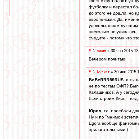
крест с футболок в уго
футболку и перестал бо
до этого не дошли, но и
европейский. Да, именн
удовольствием дующим в
нисколько не удивлюсь, 
съедите - потому что эт
#
taram
» 30 янв 2015 13
Вечером почитаю
#
Курчат
» 30 янв 2015 
BoBeRRR59RUS
, а ты 
не по тестам ОФП? Было
Калашников. А у сегодня
Если строим Киев - тогд
Юрис
, т.е. проебали д
Ну и по "мнимой эстетич
Egora вообще фантомные
прилагательными!)