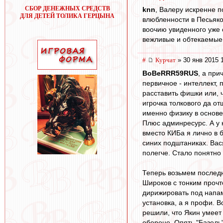
СБОР ДЕНЕЖНЫХ СРЕДСТВ
knn
, Валеру искренне 
ДЛЯ ДЕТЕЙ ТОЛИКА ГЕРЦЫНА
влюбленности в Песьяко
воочию увиденного уже 
вежливые и обтекаемые
#
Курчат
» 30 янв 2015 
BoBeRRR59RUS
, а при
первичное - интеллект, 
расставить фишки или, ч
игрочка толкового да о
именно физику в основе
Плюс админресурс. А у н
вместо КИБа я лично в 
синих подштаниках. Вася
полегче. Стало понятно 
Теперь возьмем последн
Широков с тонким прочте
дирижировать под напами
установка, а я профи. В
решили, что Якин умеет 
обороне. Опять "Базель