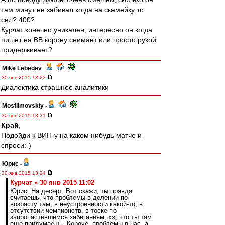
там минут не забивал когда на скамейку то
сел? 400?
Курчат конечно уникален, интересно он когда
пишет на ВВ корону снимает или просто рукой
придерживает?
Mike Lebedev
-
30 янв 2015 13:32
Диалектика страшнее аналитики
Mosfilmovskiy
-
30 янв 2015 13:31
Край
,
Подойди к ВИП-у на каком нибудь матче и
спроси:-)
Юрис
-
30 янв 2015 13:24
Курчат » 30 янв 2015 11:02
Юрис. На десерт. Вот скажи, ты правда
считаешь, что проблемы в делении по
возрасту там, в неустроенности какой-то, в
отсутствии чемпионств, в тоске по
запропастившимся забеганиям, хз, что ты там
еще придумаешь. Короче, проблемы в нас, а