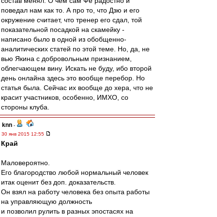
состав менял. О чем сам Фе радостно и
поведал нам как то. А про то, что Дзю и его
окружение считает, что тренер его сдал, той
показательной посадкой на скамейку -
написано было в одной из обобщенно-
аналитических статей по этой теме. Но, да, не
вью Якина с добровольным признанием,
облегчающем вину. Искать не буду, ибо второй
день онлайна здесь это вообще перебор. Но
статья была. Сейчас их вообще до хера, что не
красит участников, особенно, ИМХО, со
стороны клуба.
knn
-
30 янв 2015 12:55
Край
Маловероятно.
Его благородство любой нормальный человек
итак оценит без доп. доказательств.
Он взял на работу человека без опыта работы
на управляющую должность
и позволил рулить в разных эпостасях на