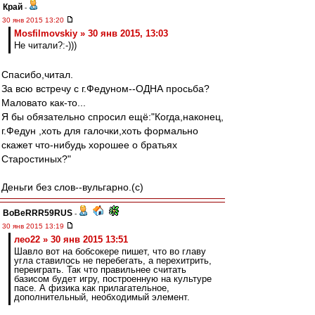
Край
-
30 янв 2015 13:20
Mosfilmovskiy » 30 янв 2015, 13:03
Не читали?:-)))
Спасибо,читал.
За всю встречу с г.Федуном--ОДНА просьба?
Маловато как-то...
Я бы обязательно спросил ещё:"Когда,наконец,
г.Федун ,хоть для галочки,хоть формально
скажет что-нибудь хорошее о братьях
Старостиных?"
Деньги без слов--вульгарно.(с)
BoBeRRR59RUS
-
30 янв 2015 13:19
лео22 » 30 янв 2015 13:51
Шавло вот на бобсокере пишет, что во главу
угла ставилось не перебегать, а перехитрить,
переиграть. Так что правильнее считать
базисом будет игру, построенную на культуре
пасе. А физика как прилагательное,
дополнительный, необходимый элемент.