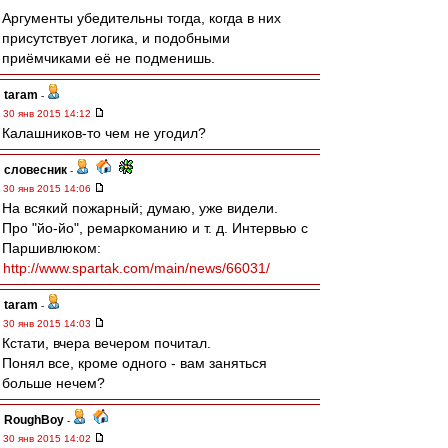
Аргументы убедительны тогда, когда в них
присутствует логика, и подобными
приёмчиками её не подменишь.
taram
-
30 янв 2015 14:12
Калашников-то чем не угодил?
словесник
-
30 янв 2015 14:06
На всякий пожарный; думаю, уже видели.
Про "йо-йо", ремаркоманию и т. д. Интервью с
Паршивлюком:
http://www.spartak.com/main/news/66031/
taram
-
30 янв 2015 14:03
Кстати, вчера вечером почитал.
Понял все, кроме одного - вам заняться
больше нечем?
RoughBoy
-
30 янв 2015 14:02