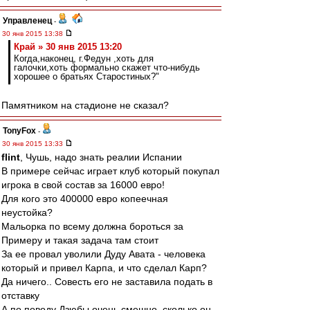
Управленец
-
30 янв 2015 13:38
Край » 30 янв 2015 13:20
Когда,наконец, г.Федун ,хоть для
галочки,хоть формально скажет что-нибудь
хорошее о братьях Старостиных?"
Памятником на стадионе не сказал?
TonyFox
-
30 янв 2015 13:33
flint
, Чушь, надо знать реалии Испании
В примере сейчас играет клуб который покупал
игрока в свой состав за 16000 евро!
Для кого это 400000 евро копеечная
неустойка?
Мальорка по всему должна бороться за
Примеру и такая задача там стоит
За ее провал уволили Дуду Авата - человека
который и привел Карпа, и что сделал Карп?
Да ничего.. Совесть его не заставила подать в
отставку
А по поводу Дзюбы очень смешно, сколько он