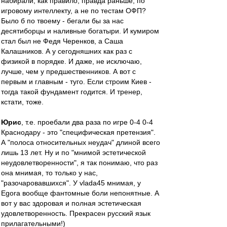
набирали, как правило, правда раньше, по
игровому интеллекту, а не по тестам ОФП?
Было б по твоему - бегали бы за нас
десятиборцы и наливные богатыри. И кумиром
стал был не Федя Черенков, а Саша
Калашников. А у сегодняшних как раз с
физикой в порядке. И даже, не исключаю,
лучше, чем у предшественников. А вот с
первым и главным - туго. Если строим Киев -
тогда такой фундамент годится. И тренер,
кстати, тоже.
Юрис
, т.е. проебали два раза по игре 0-4 0-4
Краснодару - это "специфическая претензия".
А "полоса относительных неудач" длиной всего
лишь 13 лет. Ну и по "мнимой эстетической
неудовлетворенности", я так понимаю, что раз
она мнимая, то только у нас,
"разочаровавшихся". У vlada45 мнимая, у
Egora вообще фантомные боли непонятные. А
вот у вас здоровая и полная эстетическая
удовлетворенность. Прекрасен русский язык
прилагательными!)