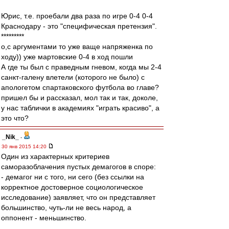
Юрис, т.е. проебали два раза по игре 0-4 0-4
Краснодару - это "специфическая претензия".
*********
о,с аргументами то уже ваще напряженка по
ходу)) уже мартовские 0-4 в ход пошли
А где ты был с праведным гневом, когда мы 2-4
санкт-галену влетели (которого не было) с
апологетом спартаковского футбола во главе?
пришел бы и рассказал, мол так и так, доколе,
у нас таблички в академиях "играть красиво", а
это что?
_Nik_
-
30 янв 2015 14:20
Один из характерных критериев
саморазоблачения пустых демагогов в споре:
- демагог ни с того, ни сего (без ссылки на
корректное достоверное социологическое
исследование) заявляет, что он представляет
большинство, чуть-ли не весь народ, а
оппонент - меньшинство.