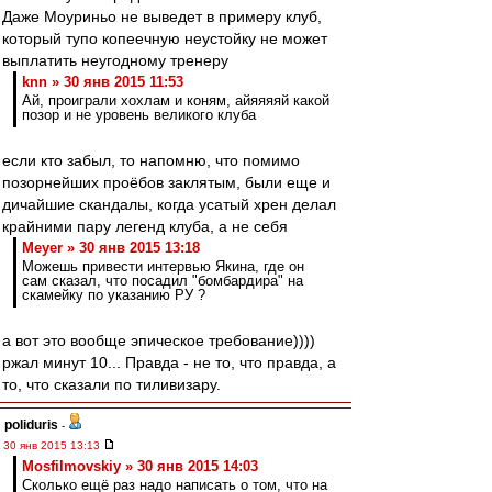
Даже Моуриньо не выведет в примеру клуб,
который тупо копеечную неустойку не может
выплатить неугодному тренеру
knn » 30 янв 2015 11:53
Ай, проиграли хохлам и коням, айяяяяй какой
позор и не уровень великого клуба
если кто забыл, то напомню, что помимо
позорнейших проёбов заклятым, были еще и
дичайшие скандалы, когда усатый хрен делал
крайними пару легенд клуба, а не себя
Meyer » 30 янв 2015 13:18
Можешь привести интервью Якина, где он
сам сказал, что посадил "бомбардира" на
скамейку по указанию РУ ?
а вот это вообще эпическое требование))))
ржал минут 10... Правда - не то, что правда, а
то, что сказали по тиливизару.
poliduris
-
30 янв 2015 13:13
Mosfilmovskiy » 30 янв 2015 14:03
Сколько ещё раз надо написать о том, что на