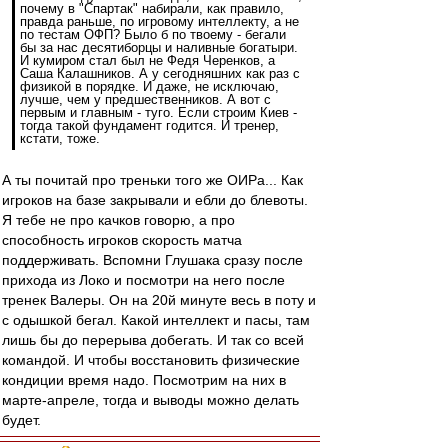
почему в "Спартак" набирали, как правило,
правда раньше, по игровому интеллекту, а не
по тестам ОФП? Было б по твоему - бегали
бы за нас десятиборцы и наливные богатыри.
И кумиром стал был не Федя Черенков, а
Саша Калашников. А у сегодняшних как раз с
физикой в порядке. И даже, не исключаю,
лучше, чем у предшественников. А вот с
первым и главным - туго. Если строим Киев -
тогда такой фундамент годится. И тренер,
кстати, тоже.
А ты почитай про треньки того же ОИРа... Как
игроков на базе закрывали и ебли до блевоты.
Я тебе не про качков говорю, а про
способность игроков скорость матча
поддерживать. Вспомни Глушака сразу после
прихода из Локо и посмотри на него после
тренек Валеры. Он на 20й минуте весь в поту и
с одышкой бегал. Какой интеллект и пасы, там
лишь бы до перерыва добегать. И так со всей
командой. И чтобы восстановить физические
кондиции время надо. Посмотрим на них в
марте-апреле, тогда и выводы можно делать
будет.