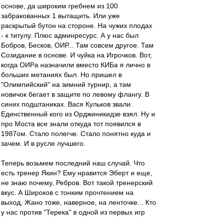
основе, да широким гребнем из 100
забракованных 1 вытащить. Или уже
раскрытый бутон на стороне. На чужих плодах
- к титулу. Плюс админресурс. А у нас был
Бобров, Бесков, ОИР... Там совсем другое. Там
Созидание в основе. И чуйка на Игрочков. Вот,
когда ОИРа назначили вместо КИБа я лично в
больших метаниях был. Но пришел в
"Олимпийский" на зимний турнир, а там
новичок бегает в защите по левому флангу. В
синих подштаниках. Вася Кульков звали.
Единственный кого из Орджиникидзе взял. Ну и
про Моста все знали откуда тот появился в
1987ом. Стало полегче. Стало понятно куда и
зачем. И в русле лучшего.
Теперь возьмем последний наш случай. Что
есть тренер Якин? Ему нравится Эберт и еще,
не знаю почему, Ребров. Вот такой тренерский
вкус. А Широков с тонким прочтением на
выход, Жано тоже, наверное, на ленточке... Кто
у нас против "Терека" в одной из первых игр