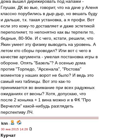
дома вышел дирижировать под напами -
Глушак. ДК во вью, говорит, что на даче у Аленя
классно порубились в дыр-дыр, но вешать буду
и дальше, т.к. такая установка, а я профи. Вот
если это кому-то доставляет и даже эстетикой
переполняет, то непонятно как вы терпели то,
бедные, 80-90е. И с чего, кстати, решили, что
Якин умеет эту физику выводить на уровень. А
летом кто сборы проводил? Или вот с чего в
качестве аргумента - умелая постановка игры в
обороне. Опять "Базель"? А осенью дома
против "Торпедо, "Арсенала", "Ростова"
моментов у наших ворот не было? И ведь это
самый низ таблицы. Вот это как-то
принимается во внимание при всех радужных
ожиданиях от весны? Хотя, допускаю, что
после 2 коньяка + 1 вина можно и в ФК "Про
Верчелли" какой-нибудь разглядеть
перспективу ЛЧ.
knn
-
30 янв 2015 14:26
Курчат