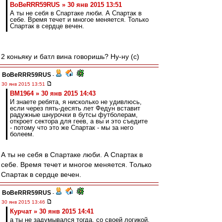
BoBeRRR59RUS » 30 янв 2015 13:51
А ты не себя в Спартаке люби. А Спартак в
себе. Время течет и многое меняется. Только
Спартак в сердце вечен.
2 коньяку и батл вина говоришь? Ну-ну (с)
BoBeRRR59RUS
-
30 янв 2015 13:51
BM1964 » 30 янв 2015 14:43
И знаете ребята, я нисколько не удивлюсь,
если через пять-десять лет Федун вставит
радужные шнурочки в бутсы футболерам,
откроет сектора для геев, а вы и это съедите
- потому что это же Спартак - мы за него
болеем.
А ты не себя в Спартаке люби. А Спартак в
себе. Время течет и многое меняется. Только
Спартак в сердце вечен.
BoBeRRR59RUS
-
30 янв 2015 13:46
Курчат » 30 янв 2015 14:41
а ты не задумывался тогда, со своей логикой,