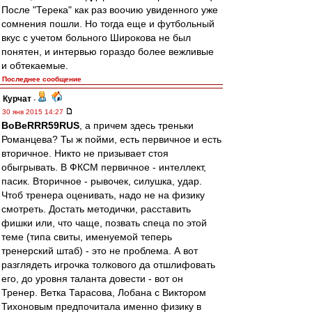
После "Терека" как раз воочию увиденного уже
сомнения пошли. Но тогда еще и футбольный
вкус с учетом больного Широкова не был
понятен, и интервью гораздо более вежливые
и обтекаемые.
Последнее сообщение
Курчат
-
30 янв 2015 14:27
BoBeRRR59RUS
, а причем здесь треньки
Романцева? Ты ж пойми, есть первичное и есть
вторичное. Никто не призывает стоя
обыгрывать. В ФКСМ первичное - интеллект,
пасик. Вторичное - рывочек, силушка, удар.
Чтоб тренера оценивать, надо не на физику
смотреть. Достать методички, расставить
фишки или, что чаще, позвать спеца по этой
теме (типа свиты, именуемой теперь
тренерский штаб) - это не проблема. А вот
разглядеть игрочка толкового да отшлифовать
его, до уровня таланта довести - вот он
Тренер. Ветка Тарасова, Лобана с Виктором
Тихоновым предпочитала именно физику в