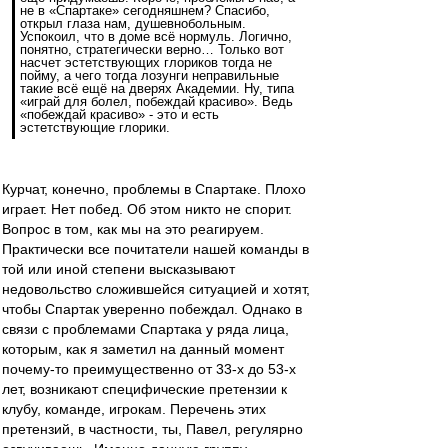
не в «Спартаке» сегодняшнем? Спасибо,
открыл глаза нам, душевнобольным.
Успокоил, что в доме всё нормуль. Логично,
понятно, стратегически верно… Только вот
насчет эстетствующих глориков тогда не
пойму, а чего тогда лозунги неправильные
такие всё ещё на дверях Академии. Ну, типа
«играй для болел, побеждай красиво». Ведь
«побеждай красиво» - это и есть
эстетствующие глорики.
Курчат, конечно, проблемы в Спартаке. Плохо
играет. Нет побед. Об этом никто не спорит.
Вопрос в том, как мы на это реагируем.
Практически все почитатели нашей команды в
той или иной степени высказывают
недовольство сложившейся ситуацией и хотят,
чтобы Спартак уверенно побеждал. Однако в
связи с проблемами Спартака у ряда лица,
которым, как я заметил на данный момент
почему-то преимущественно от 33-х до 53-х
лет, возникают специфические претензии к
клубу, команде, игрокам. Перечень этих
претензий, в частности, ты, Павел, регулярно