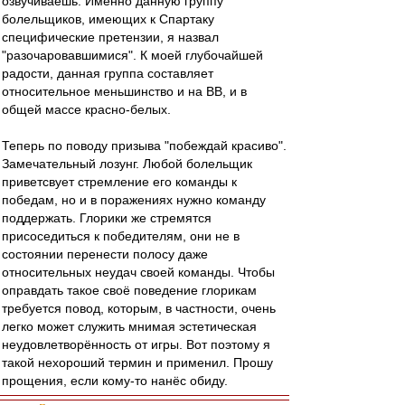
озвучиваешь. Именно данную группу
болельщиков, имеющих к Спартаку
специфические претензии, я назвал
"разочаровавшимися". К моей глубочайшей
радости, данная группа составляет
относительное меньшинство и на ВВ, и в
общей массе красно-белых.
Теперь по поводу призыва "побеждай красиво".
Замечательный лозунг. Любой болельщик
приветсвует стремление его команды к
победам, но и в поражениях нужно команду
поддержать. Глорики же стремятся
присоседиться к победителям, они не в
состоянии перенести полосу даже
относительных неудач своей команды. Чтобы
оправдать такое своё поведение глорикам
требуется повод, которым, в частности, очень
легко может служить мнимая эстетическая
неудовлетворённость от игры. Вот поэтому я
такой нехороший термин и применил. Прошу
прощения, если кому-то нанёс обиду.