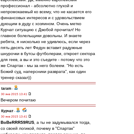
профессионал - абсолютно глухой и
непромокаемый ко всему, что не касается его
финансовых интересов и с удовольствием
дующим в дуду с хозяином. Очень метко
Курчат ситуацию с Дзюбой прочитал! Но
главное болельщики довольны. И знаете
ребята, я нисколько не удивлюсь, если через
пять-десять лет Федун вставит радужные
шнурочки в бутсы футболерам, откроет сектора
для геев, а вы и это съедите - потому что это
же Спартак - мы за него болеем. "Но есть
Божий суд, наперсники разврата", как один
тренер сказал))
taram
-
30 янв 2015 13:41
Вечером почитаю
Курчат
-
30 янв 2015 13:41
BoBeRRR59RUS
, а ты не задумывался тогда,
со своей логикой, почему в "Спартак"