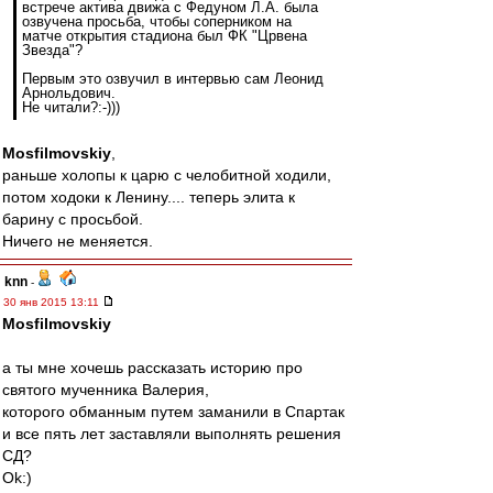
встрече актива движа с Федуном Л.А. была
озвучена просьба, чтобы соперником на
матче открытия стадиона был ФК "Црвена
Звезда"?
Первым это озвучил в интервью сам Леонид
Арнольдович.
Не читали?:-)))
Mosfilmovskiy
,
раньше холопы к царю с челобитной ходили,
потом ходоки к Ленину.... теперь элита к
барину с просьбой.
Ничего не меняется.
knn
-
30 янв 2015 13:11
Mosfilmovskiy
а ты мне хочешь рассказать историю про
святого мученника Валерия,
которого обманным путем заманили в Спартак
и все пять лет заставляли выполнять решения
СД?
Ok:)