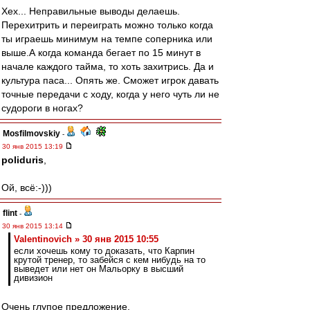
Хех... Неправильные выводы делаешь.
Перехитрить и переиграть можно только когда
ты играешь минимум на темпе соперника или
выше.А когда команда бегает по 15 минут в
начале каждого тайма, то хоть захитрись. Да и
культура паса... Опять же. Сможет игрок давать
точные передачи с ходу, когда у него чуть ли не
судороги в ногах?
Mosfilmovskiy
-
30 янв 2015 13:19
poliduris
,
Ой, всё:-)))
flint
-
30 янв 2015 13:14
Valentinovich » 30 янв 2015 10:55
если хочешь кому то доказать, что Карпин
крутой тренер, то забейся с кем нибудь на то
выведет или нет он Мальорку в высший
дивизион
Очень глупое предложение.