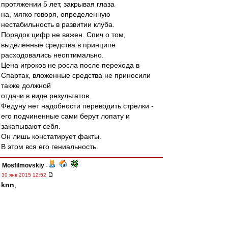
протяжении 5 лет, закрывая глаза
на, мягко говоря, определенную
нестабильность в развитии клуба.
Порядок цифр не важен. Спич о том,
выделенные средства в принципе
расходовались неоптимально.
Цена игроков не росла после перехода в
Спартак, вложенные средства не приносили
также должной
отдачи в виде результатов.
Федуну нет надобности переводить стрелки -
его подчиненные сами берут лопату и
закапывают себя.
Он лишь констатирует факты.
В этом вся его гениальность.
Mosfilmovskiy
-
30 янв 2015 12:52
knn
,
То есть суть твоих претензий, что Валера чОтко
выполнял решения СД.
ОК:-)