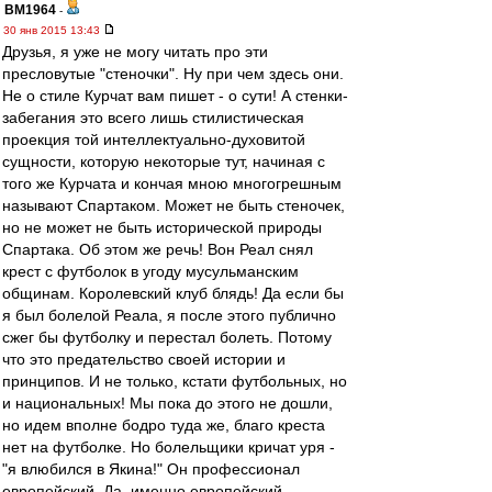
BM1964
-
30 янв 2015 13:43
Друзья, я уже не могу читать про эти
пресловутые "стеночки". Ну при чем здесь они.
Не о стиле Курчат вам пишет - о сути! А стенки-
забегания это всего лишь стилистическая
проекция той интеллектуально-духовитой
сущности, которую некоторые тут, начиная с
того же Курчата и кончая мною многогрешным
называют Спартаком. Может не быть стеночек,
но не может не быть исторической природы
Спартака. Об этом же речь! Вон Реал снял
крест с футболок в угоду мусульманским
общинам. Королевский клуб блядь! Да если бы
я был болелой Реала, я после этого публично
сжег бы футболку и перестал болеть. Потому
что это предательство своей истории и
принципов. И не только, кстати футбольных, но
и национальных! Мы пока до этого не дошли,
но идем вполне бодро туда же, благо креста
нет на футболке. Но болельщики кричат уря -
"я влюбился в Якина!" Он профессионал
европейский. Да, именно европейский