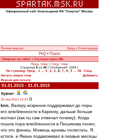
Официальный сайт болельщиков ФК "Спартак" Москва
Полная версия
Вход
•
Регистрация
FAQ
•
Поиск
Общение на сайте
Гостевая книга ВВ
»
Пред. тема
|
След. тема
Страница
6
из
46
[ Сообщений: 2284 ]
На страницу
Пред.
1
...
3
,
4
,
5
,
6
,
7
,
8
,
9
...
46
След.
Начать новую тему
Добавить
Версия для печати
01.01.2015 - 31.01.2015
Курчат
-
30 янв 2015 14:33
knn
, Валеру искренне поддерживал до поры
его влюбленности в Кариоку, дальше больше
молчал (как ты сам отмечал почему). Когда
пошла пора влюбленности в Песьякова понял,
что это финиш. Можешь архивы полистать. Я,
кстати, и Якина поддерживал в первые месяцы.