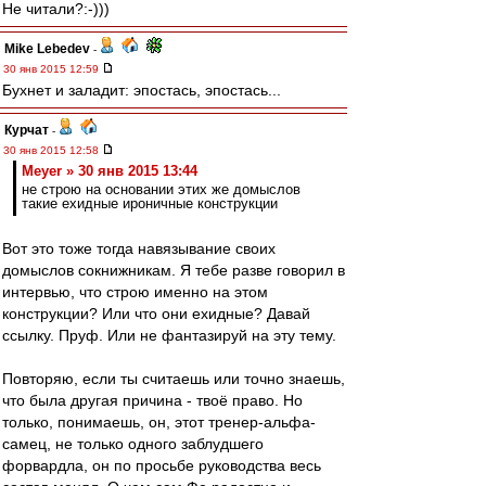
Не читали?:-)))
Mike Lebedev
-
30 янв 2015 12:59
Бухнет и заладит: эпостась, эпостась...
Курчат
-
30 янв 2015 12:58
Meyer » 30 янв 2015 13:44
не строю на основании этих же домыслов
такие ехидные ироничные конструкции
Вот это тоже тогда навязывание своих
домыслов сокнижникам. Я тебе разве говорил в
интервью, что строю именно на этом
конструкции? Или что они ехидные? Давай
ссылку. Пруф. Или не фантазируй на эту тему.
Повторяю, если ты считаешь или точно знаешь,
что была другая причина - твоё право. Но
только, понимаешь, он, этот тренер-альфа-
самец, не только одного заблудшего
форвардла, он по просьбе руководства весь