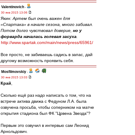
Valentinovich
-
30 янв 2015 13:06
Якин:
Артем был очень важен для
«Спартака» в начале сезона, много забивал.
Потом долго чувствовал доверие,
но у
форварда началась голевая засуха
.
http://www.spartak.com/main/news/press/65961/
Все просто, не забиваешь садись в запас, дай
другому возможность проявить себя.
Mosfilmovskiy
-
30 янв 2015 13:03
Край
,
Сколько ещё раз надо написать о том, что на
встрече актива движа с Федуном Л.А. была
озвучена просьба, чтобы соперником на матче
открытия стадиона был ФК "Црвена Звезда"?
Первым это озвучил в интервью сам Леонид
Арнольдович.