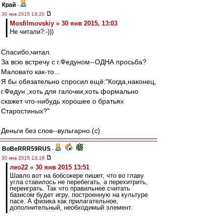
Край
-
30 янв 2015 13:20
Mosfilmovskiy » 30 янв 2015, 13:03
Не читали?:-)))
Спасибо,читал.
За всю встречу с г.Федуном--ОДНА просьба?
Маловато как-то...
Я бы обязательно спросил ещё:"Когда,наконец,
г.Федун ,хоть для галочки,хоть формально
скажет что-нибудь хорошее о братьях
Старостиных?"
Деньги без слов--вульгарно.(с)
BoBeRRR59RUS
-
30 янв 2015 13:19
лео22 » 30 янв 2015 13:51
Шавло вот на бобсокере пишет, что во главу
угла ставилось не перебегать, а перехитрить,
переиграть. Так что правильнее считать
базисом будет игру, построенную на культуре
пасе. А физика как прилагательное,
дополнительный, необходимый элемент.