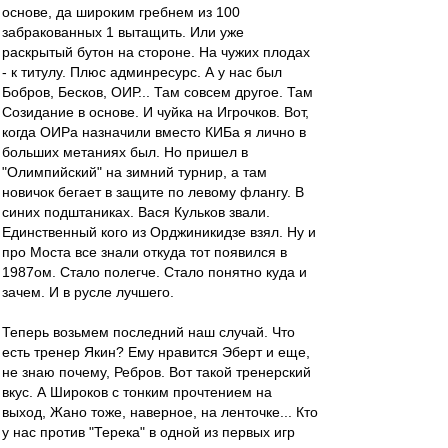
основе, да широким гребнем из 100
забракованных 1 вытащить. Или уже
раскрытый бутон на стороне. На чужих плодах
- к титулу. Плюс админресурс. А у нас был
Бобров, Бесков, ОИР... Там совсем другое. Там
Созидание в основе. И чуйка на Игрочков. Вот,
когда ОИРа назначили вместо КИБа я лично в
больших метаниях был. Но пришел в
"Олимпийский" на зимний турнир, а там
новичок бегает в защите по левому флангу. В
синих подштаниках. Вася Кульков звали.
Единственный кого из Орджиникидзе взял. Ну и
про Моста все знали откуда тот появился в
1987ом. Стало полегче. Стало понятно куда и
зачем. И в русле лучшего.
Теперь возьмем последний наш случай. Что
есть тренер Якин? Ему нравится Эберт и еще,
не знаю почему, Ребров. Вот такой тренерский
вкус. А Широков с тонким прочтением на
выход, Жано тоже, наверное, на ленточке... Кто
у нас против "Терека" в одной из первых игр