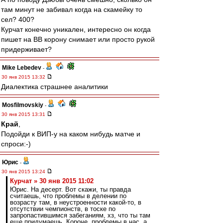
там минут не забивал когда на скамейку то
сел? 400?
Курчат конечно уникален, интересно он когда
пишет на ВВ корону снимает или просто рукой
придерживает?
Mike Lebedev
-
30 янв 2015 13:32
Диалектика страшнее аналитики
Mosfilmovskiy
-
30 янв 2015 13:31
Край
,
Подойди к ВИП-у на каком нибудь матче и
спроси:-)
Юрис
-
30 янв 2015 13:24
Курчат » 30 янв 2015 11:02
Юрис. На десерт. Вот скажи, ты правда
считаешь, что проблемы в делении по
возрасту там, в неустроенности какой-то, в
отсутствии чемпионств, в тоске по
запропастившимся забеганиям, хз, что ты там
еще придумаешь. Короче, проблемы в нас, а