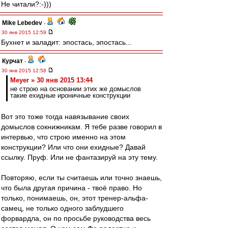
Не читали?:-)))
Mike Lebedev
-
30 янв 2015 12:59
Бухнет и заладит: эпостась, эпостась...
Курчат
-
30 янв 2015 12:58
Meyer » 30 янв 2015 13:44
не строю на основании этих же домыслов
такие ехидные ироничные конструкции
Вот это тоже тогда навязывание своих
домыслов сокнижникам. Я тебе разве говорил в
интервью, что строю именно на этом
конструкции? Или что они ехидные? Давай
ссылку. Пруф. Или не фантазируй на эту тему.
Повторяю, если ты считаешь или точно знаешь,
что была другая причина - твоё право. Но
только, понимаешь, он, этот тренер-альфа-
самец, не только одного заблудшего
форвардла, он по просьбе руководства весь