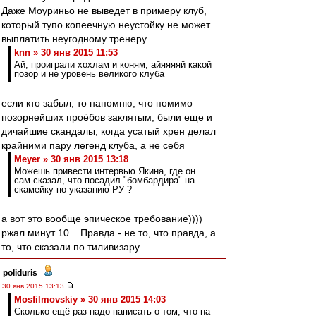
Даже Моуриньо не выведет в примеру клуб,
который тупо копеечную неустойку не может
выплатить неугодному тренеру
knn » 30 янв 2015 11:53
Ай, проиграли хохлам и коням, айяяяяй какой
позор и не уровень великого клуба
если кто забыл, то напомню, что помимо
позорнейших проёбов заклятым, были еще и
дичайшие скандалы, когда усатый хрен делал
крайними пару легенд клуба, а не себя
Meyer » 30 янв 2015 13:18
Можешь привести интервью Якина, где он
сам сказал, что посадил "бомбардира" на
скамейку по указанию РУ ?
а вот это вообще эпическое требование))))
ржал минут 10... Правда - не то, что правда, а
то, что сказали по тиливизару.
poliduris
-
30 янв 2015 13:13
Mosfilmovskiy » 30 янв 2015 14:03
Сколько ещё раз надо написать о том, что на