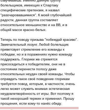
озвучиваешь. Именно данную группу
болельщиков, имеющих к Спартаку
специфические претензии, я назвал
"разочаровавшимися". К моей глубочайшей
радости, данная группа составляет
относительное меньшинство и на ВВ, и в
общей массе красно-белых.
Теперь по поводу призыва "побеждай красиво".
Замечательный лозунг. Любой болельщик
приветсвует стремление его команды к
победам, но и в поражениях нужно команду
поддержать. Глорики же стремятся
присоседиться к победителям, они не в
состоянии перенести полосу даже
относительных неудач своей команды. Чтобы
оправдать такое своё поведение глорикам
требуется повод, которым, в частности, очень
легко может служить мнимая эстетическая
неудовлетворённость от игры. Вот поэтому я
такой нехороший термин и применил. Прошу
прощения, если кому-то нанёс обиду.