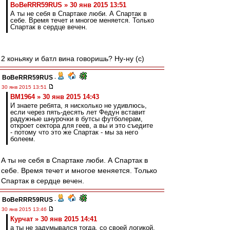
BoBeRRR59RUS » 30 янв 2015 13:51
А ты не себя в Спартаке люби. А Спартак в
себе. Время течет и многое меняется. Только
Спартак в сердце вечен.
2 коньяку и батл вина говоришь? Ну-ну (с)
BoBeRRR59RUS
-
30 янв 2015 13:51
BM1964 » 30 янв 2015 14:43
И знаете ребята, я нисколько не удивлюсь,
если через пять-десять лет Федун вставит
радужные шнурочки в бутсы футболерам,
откроет сектора для геев, а вы и это съедите
- потому что это же Спартак - мы за него
болеем.
А ты не себя в Спартаке люби. А Спартак в
себе. Время течет и многое меняется. Только
Спартак в сердце вечен.
BoBeRRR59RUS
-
30 янв 2015 13:46
Курчат » 30 янв 2015 14:41
а ты не задумывался тогда, со своей логикой,