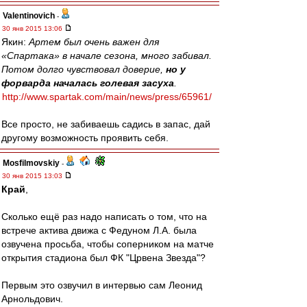
Valentinovich
-
30 янв 2015 13:06
Якин:
Артем был очень важен для
«Спартака» в начале сезона, много забивал.
Потом долго чувствовал доверие,
но у
форварда началась голевая засуха
.
http://www.spartak.com/main/news/press/65961/
Все просто, не забиваешь садись в запас, дай
другому возможность проявить себя.
Mosfilmovskiy
-
30 янв 2015 13:03
Край
,
Сколько ещё раз надо написать о том, что на
встрече актива движа с Федуном Л.А. была
озвучена просьба, чтобы соперником на матче
открытия стадиона был ФК "Црвена Звезда"?
Первым это озвучил в интервью сам Леонид
Арнольдович.