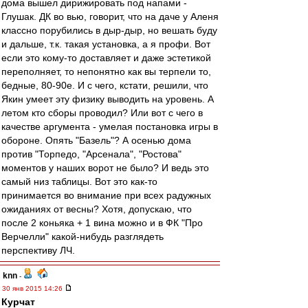
дома вышел дирижировать под напами -
Глушак. ДК во вью, говорит, что на даче у Аленя
классно порубились в дыр-дыр, но вешать буду
и дальше, т.к. такая установка, а я профи. Вот
если это кому-то доставляет и даже эстетикой
переполняет, то непонятно как вы терпели то,
бедные, 80-90е. И с чего, кстати, решили, что
Якин умеет эту физику выводить на уровень. А
летом кто сборы проводил? Или вот с чего в
качестве аргумента - умелая постановка игры в
обороне. Опять "Базель"? А осенью дома
против "Торпедо, "Арсенала", "Ростова"
моментов у наших ворот не было? И ведь это
самый низ таблицы. Вот это как-то
принимается во внимание при всех радужных
ожиданиях от весны? Хотя, допускаю, что
после 2 коньяка + 1 вина можно и в ФК "Про
Верчелли" какой-нибудь разглядеть
перспективу ЛЧ.
knn
-
30 янв 2015 14:26
Курчат