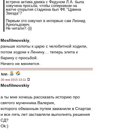
встрече актива движа с Федуном Л.А. была
озвучена просьба, чтобы соперником на
матче открытия стадиона был ФК "Црвена
Звезда"?
Первым это озвучил в интервью сам Леонид
Арнольдович.
Не читали?:-)))
Mosfilmovskiy
,
раньше холопы к царю с челобитной ходили,
потом ходоки к Ленину.... теперь элита к
барину с просьбой.
Ничего не меняется.
knn
-
30 янв 2015 13:11
Mosfilmovskiy
а ты мне хочешь рассказать историю про
святого мученника Валерия,
которого обманным путем заманили в Спартак
и все пять лет заставляли выполнять решения
СД?
Ok:)