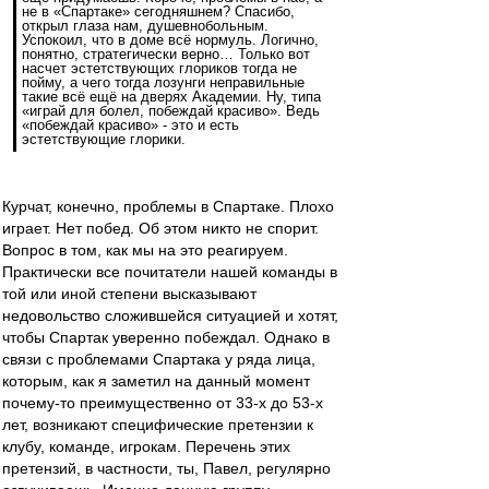
не в «Спартаке» сегодняшнем? Спасибо,
открыл глаза нам, душевнобольным.
Успокоил, что в доме всё нормуль. Логично,
понятно, стратегически верно… Только вот
насчет эстетствующих глориков тогда не
пойму, а чего тогда лозунги неправильные
такие всё ещё на дверях Академии. Ну, типа
«играй для болел, побеждай красиво». Ведь
«побеждай красиво» - это и есть
эстетствующие глорики.
Курчат, конечно, проблемы в Спартаке. Плохо
играет. Нет побед. Об этом никто не спорит.
Вопрос в том, как мы на это реагируем.
Практически все почитатели нашей команды в
той или иной степени высказывают
недовольство сложившейся ситуацией и хотят,
чтобы Спартак уверенно побеждал. Однако в
связи с проблемами Спартака у ряда лица,
которым, как я заметил на данный момент
почему-то преимущественно от 33-х до 53-х
лет, возникают специфические претензии к
клубу, команде, игрокам. Перечень этих
претензий, в частности, ты, Павел, регулярно