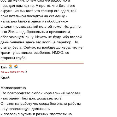
состав менял. О чем сам Фе радостно и
поведал нам как то. А про то, что Дзю и его
окружение считает, что тренер его сдал, той
показательной посадкой на скамейку -
написано было в одной из обобщенно-
аналитических статей по этой теме. Но, да, не
вью Якина с добровольным признанием,
облегчающем вину. Искать не буду, ибо второй
день онлайна здесь это вообще перебор. Но
статья была. Сейчас их вообще до хера, что не
красит участников, особенно, ИМХО, со
стороны клуба.
knn
-
30 янв 2015 12:55
Край
Маловероятно.
Его благородство любой нормальный человек
итак оценит без доп. доказательств.
Он взял на работу человека без опыта работы
на управляющую должность
и позволил рулить в разных эпостасях на