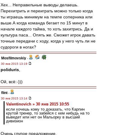
Хех... Неправильные выводы делаешь.
Перехитрить и переиграть можно только когда
ты играешь минимум на темпе соперника или
выше.А когда команда бегает по 15 минут в
начале каждого тайма, то хоть захитрись. Да и
культура паса... Опять же. Сможет игрок давать
точные передачи с ходу, когда у него чуть ли не
судороги в ногах?
Mosfilmovskiy
-
30 янв 2015 13:19
poliduris
,
Ой, всё:-)))
flint
-
30 янв 2015 13:14
Valentinovich » 30 янв 2015 10:55
если хочешь кому то доказать, что Карпин
крутой тренер, то забейся с кем нибудь на то
выведет или нет он Мальорку в высший
дивизион
Очень глупое предложение.