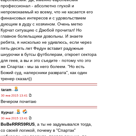
профессионал - абсолютно глухой и
непромокаемый ко всему, что не касается его
финансовых интересов и с удовольствием
дующим в дуду с хозяином. Очень метко
Курчат ситуацию с Дзюбой прочитал! Но
главное болельщики довольны. И знаете
ребята, я нисколько не удивлюсь, если через
пять-десять лет Федун вставит радужные
шнурочки в бутсы футболерам, откроет сектора
для геев, а вы и это съедите - потому что это
же Спартак - мы за него болеем. "Но есть
Божий суд, наперсники разврата", как один
тренер сказал))
taram
-
30 янв 2015 13:41
Вечером почитаю
Курчат
-
30 янв 2015 13:41
BoBeRRR59RUS
, а ты не задумывался тогда,
со своей логикой, почему в "Спартак"