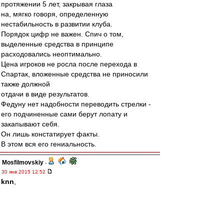
протяжении 5 лет, закрывая глаза
на, мягко говоря, определенную
нестабильность в развитии клуба.
Порядок цифр не важен. Спич о том,
выделенные средства в принципе
расходовались неоптимально.
Цена игроков не росла после перехода в
Спартак, вложенные средства не приносили
также должной
отдачи в виде результатов.
Федуну нет надобности переводить стрелки -
его подчиненные сами берут лопату и
закапывают себя.
Он лишь констатирует факты.
В этом вся его гениальность.
Mosfilmovskiy
-
30 янв 2015 12:52
knn
,
То есть суть твоих претензий, что Валера чОтко
выполнял решения СД.
ОК:-)