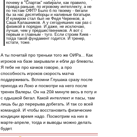
почему в "Спартак" набирали, как правило,
правда раньше, по игровому интеллекту, а не
по тестам ОФП? Было б по твоему - бегали
бы за нас десятиборцы и наливные богатыри.
И кумиром стал был не Федя Черенков, а
Саша Калашников. А у сегодняшних как раз с
физикой в порядке. И даже, не исключаю,
лучше, чем у предшественников. А вот с
первым и главным - туго. Если строим Киев -
тогда такой фундамент годится. И тренер,
кстати, тоже.
А ты почитай про треньки того же ОИРа... Как
игроков на базе закрывали и ебли до блевоты.
Я тебе не про качков говорю, а про
способность игроков скорость матча
поддерживать. Вспомни Глушака сразу после
прихода из Локо и посмотри на него после
тренек Валеры. Он на 20й минуте весь в поту и
с одышкой бегал. Какой интеллект и пасы, там
лишь бы до перерыва добегать. И так со всей
командой. И чтобы восстановить физические
кондиции время надо. Посмотрим на них в
марте-апреле, тогда и выводы можно делать
будет.