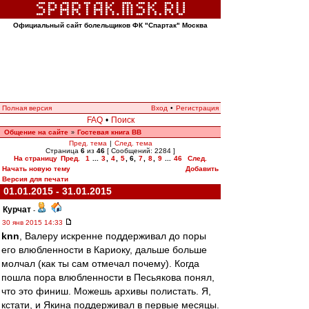
Официальный сайт болельщиков ФК "Спартак" Москва
Полная версия
Вход
•
Регистрация
FAQ
•
Поиск
Общение на сайте
Гостевая книга ВВ
»
Пред. тема
|
След. тема
Страница
6
из
46
[ Сообщений: 2284 ]
На страницу
Пред.
1
...
3
,
4
,
5
,
6
,
7
,
8
,
9
...
46
След.
Начать новую тему
Добавить
Версия для печати
01.01.2015 - 31.01.2015
Курчат
-
30 янв 2015 14:33
knn
, Валеру искренне поддерживал до поры
его влюбленности в Кариоку, дальше больше
молчал (как ты сам отмечал почему). Когда
пошла пора влюбленности в Песьякова понял,
что это финиш. Можешь архивы полистать. Я,
кстати, и Якина поддерживал в первые месяцы.