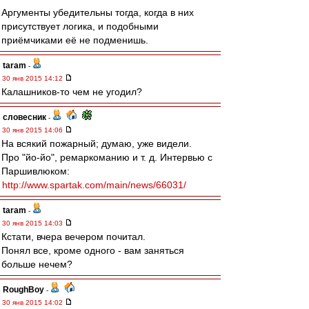
Аргументы убедительны тогда, когда в них
присутствует логика, и подобными
приёмчиками её не подменишь.
taram
-
30 янв 2015 14:12
Калашников-то чем не угодил?
словесник
-
30 янв 2015 14:06
На всякий пожарный; думаю, уже видели.
Про "йо-йо", ремаркоманию и т. д. Интервью с
Паршивлюком:
http://www.spartak.com/main/news/66031/
taram
-
30 янв 2015 14:03
Кстати, вчера вечером почитал.
Понял все, кроме одного - вам заняться
больше нечем?
RoughBoy
-
30 янв 2015 14:02