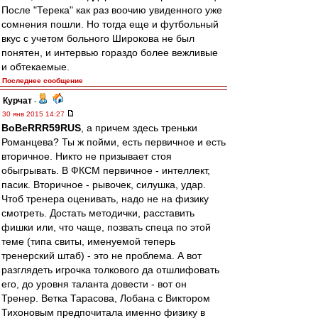
После "Терека" как раз воочию увиденного уже
сомнения пошли. Но тогда еще и футбольный
вкус с учетом больного Широкова не был
понятен, и интервью гораздо более вежливые
и обтекаемые.
Последнее сообщение
Курчат
-
30 янв 2015 14:27
BoBeRRR59RUS
, а причем здесь треньки
Романцева? Ты ж пойми, есть первичное и есть
вторичное. Никто не призывает стоя
обыгрывать. В ФКСМ первичное - интеллект,
пасик. Вторичное - рывочек, силушка, удар.
Чтоб тренера оценивать, надо не на физику
смотреть. Достать методички, расставить
фишки или, что чаще, позвать спеца по этой
теме (типа свиты, именуемой теперь
тренерский штаб) - это не проблема. А вот
разглядеть игрочка толкового да отшлифовать
его, до уровня таланта довести - вот он
Тренер. Ветка Тарасова, Лобана с Виктором
Тихоновым предпочитала именно физику в