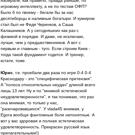
набирали, как правило, правда раньше, по
игровому интеллекту, а не по тестам ОФП?
Было б по твоему - бегали бы за нас
десятиборцы и наливные богатыри. И кумиром
стал был не Федя Черенков, а Саша
Калашников. А у сегодняшних как раз с
физикой в порядке. И даже, не исключаю,
лучше, чем у предшественников. А вот с
первым и главным - туго. Если строим Киев -
тогда такой фундамент годится. И тренер,
кстати, тоже.
Юрис
, т.е. проебали два раза по игре 0-4 0-4
Краснодару - это "специфическая претензия".
А "полоса относительных неудач" длиной всего
лишь 13 лет. Ну и по "мнимой эстетической
неудовлетворенности", я так понимаю, что раз
она мнимая, то только у нас,
"разочаровавшихся". У vlada45 мнимая, у
Egora вообще фантомные боли непонятные. А
вот у вас здоровая и полная эстетическая
удовлетворенность. Прекрасен русский язык
прилагательными!)