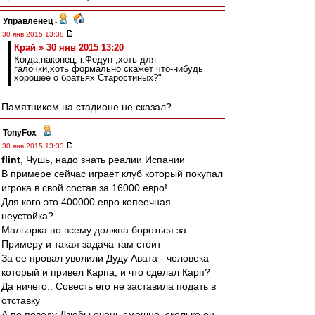
Управленец
-
30 янв 2015 13:38
Край » 30 янв 2015 13:20
Когда,наконец, г.Федун ,хоть для
галочки,хоть формально скажет что-нибудь
хорошее о братьях Старостиных?"
Памятником на стадионе не сказал?
TonyFox
-
30 янв 2015 13:33
flint
, Чушь, надо знать реалии Испании
В примере сейчас играет клуб который покупал
игрока в свой состав за 16000 евро!
Для кого это 400000 евро копеечная
неустойка?
Мальорка по всему должна бороться за
Примеру и такая задача там стоит
За ее провал уволили Дуду Авата - человека
который и привел Карпа, и что сделал Карп?
Да ничего.. Совесть его не заставила подать в
отставку
А по поводу Дзюбы очень смешно, сколько он