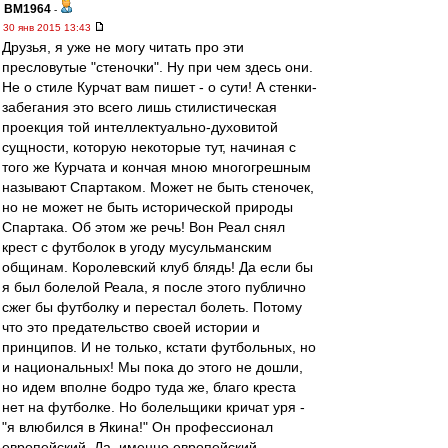
BM1964
-
30 янв 2015 13:43
Друзья, я уже не могу читать про эти
пресловутые "стеночки". Ну при чем здесь они.
Не о стиле Курчат вам пишет - о сути! А стенки-
забегания это всего лишь стилистическая
проекция той интеллектуально-духовитой
сущности, которую некоторые тут, начиная с
того же Курчата и кончая мною многогрешным
называют Спартаком. Может не быть стеночек,
но не может не быть исторической природы
Спартака. Об этом же речь! Вон Реал снял
крест с футболок в угоду мусульманским
общинам. Королевский клуб блядь! Да если бы
я был болелой Реала, я после этого публично
сжег бы футболку и перестал болеть. Потому
что это предательство своей истории и
принципов. И не только, кстати футбольных, но
и национальных! Мы пока до этого не дошли,
но идем вполне бодро туда же, благо креста
нет на футболке. Но болельщики кричат уря -
"я влюбился в Якина!" Он профессионал
европейский. Да, именно европейский