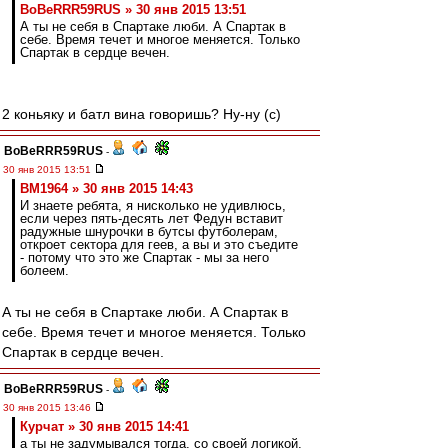
BoBeRRR59RUS » 30 янв 2015 13:51
А ты не себя в Спартаке люби. А Спартак в
себе. Время течет и многое меняется. Только
Спартак в сердце вечен.
2 коньяку и батл вина говоришь? Ну-ну (с)
BoBeRRR59RUS
-
30 янв 2015 13:51
BM1964 » 30 янв 2015 14:43
И знаете ребята, я нисколько не удивлюсь,
если через пять-десять лет Федун вставит
радужные шнурочки в бутсы футболерам,
откроет сектора для геев, а вы и это съедите
- потому что это же Спартак - мы за него
болеем.
А ты не себя в Спартаке люби. А Спартак в
себе. Время течет и многое меняется. Только
Спартак в сердце вечен.
BoBeRRR59RUS
-
30 янв 2015 13:46
Курчат » 30 янв 2015 14:41
а ты не задумывался тогда, со своей логикой,