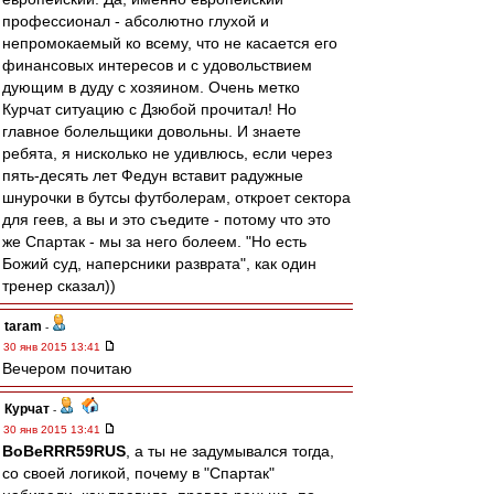
профессионал - абсолютно глухой и
непромокаемый ко всему, что не касается его
финансовых интересов и с удовольствием
дующим в дуду с хозяином. Очень метко
Курчат ситуацию с Дзюбой прочитал! Но
главное болельщики довольны. И знаете
ребята, я нисколько не удивлюсь, если через
пять-десять лет Федун вставит радужные
шнурочки в бутсы футболерам, откроет сектора
для геев, а вы и это съедите - потому что это
же Спартак - мы за него болеем. "Но есть
Божий суд, наперсники разврата", как один
тренер сказал))
taram
-
30 янв 2015 13:41
Вечером почитаю
Курчат
-
30 янв 2015 13:41
BoBeRRR59RUS
, а ты не задумывался тогда,
со своей логикой, почему в "Спартак"