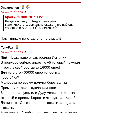
Управленец
-
30 янв 2015 13:38
Край » 30 янв 2015 13:20
Когда,наконец, г.Федун ,хоть для
галочки,хоть формально скажет что-нибудь
хорошее о братьях Старостиных?"
Памятником на стадионе не сказал?
TonyFox
-
30 янв 2015 13:33
flint
, Чушь, надо знать реалии Испании
В примере сейчас играет клуб который покупал
игрока в свой состав за 16000 евро!
Для кого это 400000 евро копеечная
неустойка?
Мальорка по всему должна бороться за
Примеру и такая задача там стоит
За ее провал уволили Дуду Авата - человека
который и привел Карпа, и что сделал Карп?
Да ничего.. Совесть его не заставила подать в
отставку
А по поводу Дзюбы очень смешно, сколько он