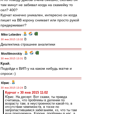
там минут не забивал когда на скамейку то
сел? 400?
Курчат конечно уникален, интересно он когда
пишет на ВВ корону снимает или просто рукой
придерживает?
Mike Lebedev
-
30 янв 2015 13:32
Диалектика страшнее аналитики
Mosfilmovskiy
-
30 янв 2015 13:31
Край
,
Подойди к ВИП-у на каком нибудь матче и
спроси:-)
Юрис
-
30 янв 2015 13:24
Курчат » 30 янв 2015 11:02
Юрис. На десерт. Вот скажи, ты правда
считаешь, что проблемы в делении по
возрасту там, в неустроенности какой-то, в
отсутствии чемпионств, в тоске по
запропастившимся забеганиям, хз, что ты там
еще придумаешь. Короче, проблемы в нас, а