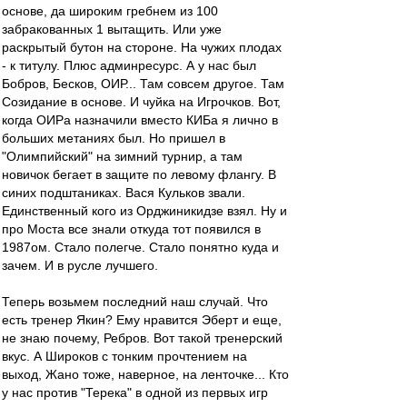
основе, да широким гребнем из 100
забракованных 1 вытащить. Или уже
раскрытый бутон на стороне. На чужих плодах
- к титулу. Плюс админресурс. А у нас был
Бобров, Бесков, ОИР... Там совсем другое. Там
Созидание в основе. И чуйка на Игрочков. Вот,
когда ОИРа назначили вместо КИБа я лично в
больших метаниях был. Но пришел в
"Олимпийский" на зимний турнир, а там
новичок бегает в защите по левому флангу. В
синих подштаниках. Вася Кульков звали.
Единственный кого из Орджиникидзе взял. Ну и
про Моста все знали откуда тот появился в
1987ом. Стало полегче. Стало понятно куда и
зачем. И в русле лучшего.
Теперь возьмем последний наш случай. Что
есть тренер Якин? Ему нравится Эберт и еще,
не знаю почему, Ребров. Вот такой тренерский
вкус. А Широков с тонким прочтением на
выход, Жано тоже, наверное, на ленточке... Кто
у нас против "Терека" в одной из первых игр