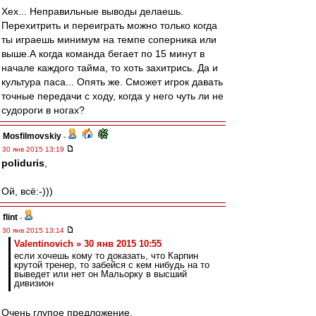
Хех... Неправильные выводы делаешь.
Перехитрить и переиграть можно только когда
ты играешь минимум на темпе соперника или
выше.А когда команда бегает по 15 минут в
начале каждого тайма, то хоть захитрись. Да и
культура паса... Опять же. Сможет игрок давать
точные передачи с ходу, когда у него чуть ли не
судороги в ногах?
Mosfilmovskiy
-
30 янв 2015 13:19
poliduris
,
Ой, всё:-)))
flint
-
30 янв 2015 13:14
Valentinovich » 30 янв 2015 10:55
если хочешь кому то доказать, что Карпин
крутой тренер, то забейся с кем нибудь на то
выведет или нет он Мальорку в высший
дивизион
Очень глупое предложение.