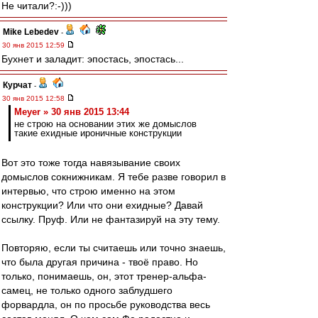
Не читали?:-)))
Mike Lebedev
-
30 янв 2015 12:59
Бухнет и заладит: эпостась, эпостась...
Курчат
-
30 янв 2015 12:58
Meyer » 30 янв 2015 13:44
не строю на основании этих же домыслов
такие ехидные ироничные конструкции
Вот это тоже тогда навязывание своих
домыслов сокнижникам. Я тебе разве говорил в
интервью, что строю именно на этом
конструкции? Или что они ехидные? Давай
ссылку. Пруф. Или не фантазируй на эту тему.
Повторяю, если ты считаешь или точно знаешь,
что была другая причина - твоё право. Но
только, понимаешь, он, этот тренер-альфа-
самец, не только одного заблудшего
форвардла, он по просьбе руководства весь