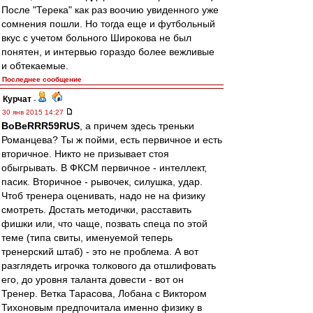
После "Терека" как раз воочию увиденного уже
сомнения пошли. Но тогда еще и футбольный
вкус с учетом больного Широкова не был
понятен, и интервью гораздо более вежливые
и обтекаемые.
Последнее сообщение
Курчат
-
30 янв 2015 14:27
BoBeRRR59RUS
, а причем здесь треньки
Романцева? Ты ж пойми, есть первичное и есть
вторичное. Никто не призывает стоя
обыгрывать. В ФКСМ первичное - интеллект,
пасик. Вторичное - рывочек, силушка, удар.
Чтоб тренера оценивать, надо не на физику
смотреть. Достать методички, расставить
фишки или, что чаще, позвать спеца по этой
теме (типа свиты, именуемой теперь
тренерский штаб) - это не проблема. А вот
разглядеть игрочка толкового да отшлифовать
его, до уровня таланта довести - вот он
Тренер. Ветка Тарасова, Лобана с Виктором
Тихоновым предпочитала именно физику в