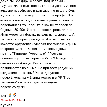
дома вышел дирижировать под напами -
Глушак. ДК во вью, говорит, что на даче у Аленя
классно порубились в дыр-дыр, но вешать буду
и дальше, т.к. такая установка, а я профи. Вот
если это кому-то доставляет и даже эстетикой
переполняет, то непонятно как вы терпели то,
бедные, 80-90е. И с чего, кстати, решили, что
Якин умеет эту физику выводить на уровень. А
летом кто сборы проводил? Или вот с чего в
качестве аргумента - умелая постановка игры в
обороне. Опять "Базель"? А осенью дома
против "Торпедо, "Арсенала", "Ростова"
моментов у наших ворот не было? И ведь это
самый низ таблицы. Вот это как-то
принимается во внимание при всех радужных
ожиданиях от весны? Хотя, допускаю, что
после 2 коньяка + 1 вина можно и в ФК "Про
Верчелли" какой-нибудь разглядеть
перспективу ЛЧ.
knn
-
30 янв 2015 14:26
Курчат