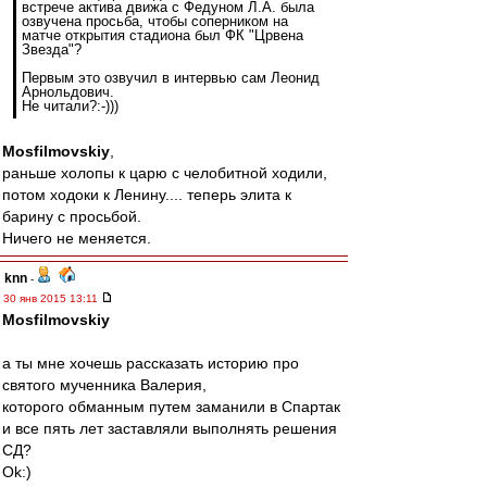
встрече актива движа с Федуном Л.А. была
озвучена просьба, чтобы соперником на
матче открытия стадиона был ФК "Црвена
Звезда"?
Первым это озвучил в интервью сам Леонид
Арнольдович.
Не читали?:-)))
Mosfilmovskiy
,
раньше холопы к царю с челобитной ходили,
потом ходоки к Ленину.... теперь элита к
барину с просьбой.
Ничего не меняется.
knn
-
30 янв 2015 13:11
Mosfilmovskiy
а ты мне хочешь рассказать историю про
святого мученника Валерия,
которого обманным путем заманили в Спартак
и все пять лет заставляли выполнять решения
СД?
Ok:)