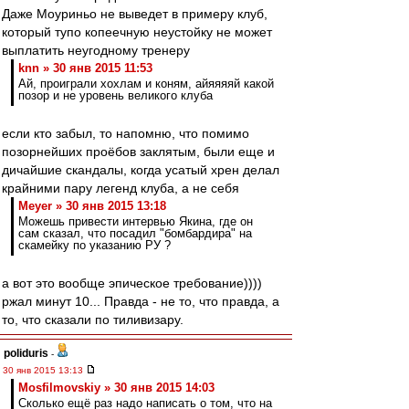
Даже Моуриньо не выведет в примеру клуб,
который тупо копеечную неустойку не может
выплатить неугодному тренеру
knn » 30 янв 2015 11:53
Ай, проиграли хохлам и коням, айяяяяй какой
позор и не уровень великого клуба
если кто забыл, то напомню, что помимо
позорнейших проёбов заклятым, были еще и
дичайшие скандалы, когда усатый хрен делал
крайними пару легенд клуба, а не себя
Meyer » 30 янв 2015 13:18
Можешь привести интервью Якина, где он
сам сказал, что посадил "бомбардира" на
скамейку по указанию РУ ?
а вот это вообще эпическое требование))))
ржал минут 10... Правда - не то, что правда, а
то, что сказали по тиливизару.
poliduris
-
30 янв 2015 13:13
Mosfilmovskiy » 30 янв 2015 14:03
Сколько ещё раз надо написать о том, что на