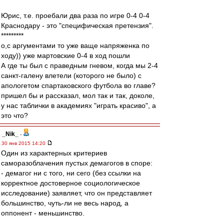
Юрис, т.е. проебали два раза по игре 0-4 0-4
Краснодару - это "специфическая претензия".
*********
о,с аргументами то уже ваще напряженка по
ходу)) уже мартовские 0-4 в ход пошли
А где ты был с праведным гневом, когда мы 2-4
санкт-галену влетели (которого не было) с
апологетом спартаковского футбола во главе?
пришел бы и рассказал, мол так и так, доколе,
у нас таблички в академиях "играть красиво", а
это что?
_Nik_
-
30 янв 2015 14:20
Один из характерных критериев
саморазоблачения пустых демагогов в споре:
- демагог ни с того, ни сего (без ссылки на
корректное достоверное социологическое
исследование) заявляет, что он представляет
большинство, чуть-ли не весь народ, а
оппонент - меньшинство.