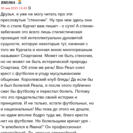
BM1964
-
30 янв 2015 13:43
Друзья, я уже не могу читать про эти
пресловутые "стеночки". Ну при чем здесь они.
Не о стиле Курчат вам пишет - о сути! А стенки-
забегания это всего лишь стилистическая
проекция той интеллектуально-духовитой
сущности, которую некоторые тут, начиная с
того же Курчата и кончая мною многогрешным
называют Спартаком. Может не быть стеночек,
но не может не быть исторической природы
Спартака. Об этом же речь! Вон Реал снял
крест с футболок в угоду мусульманским
общинам. Королевский клуб блядь! Да если бы
я был болелой Реала, я после этого публично
сжег бы футболку и перестал болеть. Потому
что это предательство своей истории и
принципов. И не только, кстати футбольных, но
и национальных! Мы пока до этого не дошли,
но идем вполне бодро туда же, благо креста
нет на футболке. Но болельщики кричат уря -
"я влюбился в Якина!" Он профессионал
европейский. Да, именно европейский