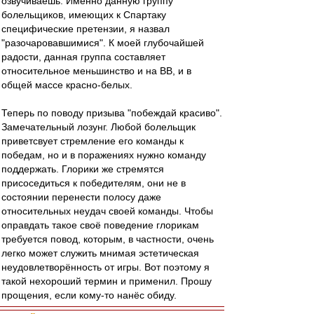
озвучиваешь. Именно данную группу
болельщиков, имеющих к Спартаку
специфические претензии, я назвал
"разочаровавшимися". К моей глубочайшей
радости, данная группа составляет
относительное меньшинство и на ВВ, и в
общей массе красно-белых.
Теперь по поводу призыва "побеждай красиво".
Замечательный лозунг. Любой болельщик
приветсвует стремление его команды к
победам, но и в поражениях нужно команду
поддержать. Глорики же стремятся
присоседиться к победителям, они не в
состоянии перенести полосу даже
относительных неудач своей команды. Чтобы
оправдать такое своё поведение глорикам
требуется повод, которым, в частности, очень
легко может служить мнимая эстетическая
неудовлетворённость от игры. Вот поэтому я
такой нехороший термин и применил. Прошу
прощения, если кому-то нанёс обиду.