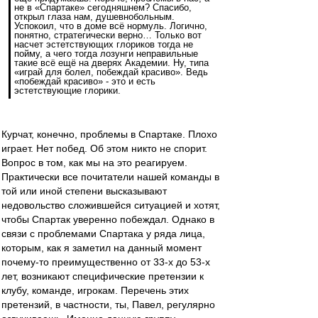
не в «Спартаке» сегодняшнем? Спасибо,
открыл глаза нам, душевнобольным.
Успокоил, что в доме всё нормуль. Логично,
понятно, стратегически верно… Только вот
насчет эстетствующих глориков тогда не
пойму, а чего тогда лозунги неправильные
такие всё ещё на дверях Академии. Ну, типа
«играй для болел, побеждай красиво». Ведь
«побеждай красиво» - это и есть
эстетствующие глорики.
Курчат, конечно, проблемы в Спартаке. Плохо
играет. Нет побед. Об этом никто не спорит.
Вопрос в том, как мы на это реагируем.
Практически все почитатели нашей команды в
той или иной степени высказывают
недовольство сложившейся ситуацией и хотят,
чтобы Спартак уверенно побеждал. Однако в
связи с проблемами Спартака у ряда лица,
которым, как я заметил на данный момент
почему-то преимущественно от 33-х до 53-х
лет, возникают специфические претензии к
клубу, команде, игрокам. Перечень этих
претензий, в частности, ты, Павел, регулярно