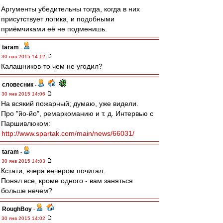
Аргументы убедительны тогда, когда в них
присутствует логика, и подобными
приёмчиками её не подменишь.
taram
-
30 янв 2015 14:12
Калашников-то чем не угодил?
словесник
-
30 янв 2015 14:06
На всякий пожарный; думаю, уже видели.
Про "йо-йо", ремаркоманию и т. д. Интервью с
Паршивлюком:
http://www.spartak.com/main/news/66031/
taram
-
30 янв 2015 14:03
Кстати, вчера вечером почитал.
Понял все, кроме одного - вам заняться
больше нечем?
RoughBoy
-
30 янв 2015 14:02