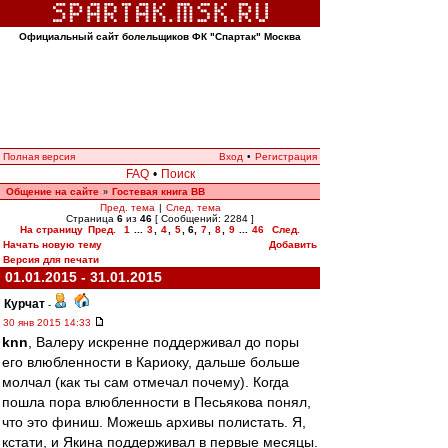
Официальный сайт болельщиков ФК "Спартак" Москва
Полная версия
Вход
•
Регистрация
FAQ
•
Поиск
Общение на сайте
Гостевая книга ВВ
»
Пред. тема
|
След. тема
Страница
6
из
46
[ Сообщений: 2284 ]
На страницу
Пред.
1
...
3
,
4
,
5
,
6
,
7
,
8
,
9
...
46
След.
Начать новую тему
Добавить
Версия для печати
01.01.2015 - 31.01.2015
Курчат
-
30 янв 2015 14:33
knn
, Валеру искренне поддерживал до поры
его влюбленности в Кариоку, дальше больше
молчал (как ты сам отмечал почему). Когда
пошла пора влюбленности в Песьякова понял,
что это финиш. Можешь архивы полистать. Я,
кстати, и Якина поддерживал в первые месяцы.