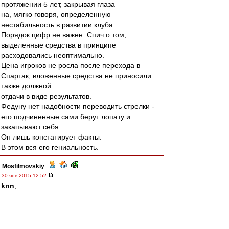
протяжении 5 лет, закрывая глаза
на, мягко говоря, определенную
нестабильность в развитии клуба.
Порядок цифр не важен. Спич о том,
выделенные средства в принципе
расходовались неоптимально.
Цена игроков не росла после перехода в
Спартак, вложенные средства не приносили
также должной
отдачи в виде результатов.
Федуну нет надобности переводить стрелки -
его подчиненные сами берут лопату и
закапывают себя.
Он лишь констатирует факты.
В этом вся его гениальность.
Mosfilmovskiy
-
30 янв 2015 12:52
knn
,
То есть суть твоих претензий, что Валера чОтко
выполнял решения СД.
ОК:-)