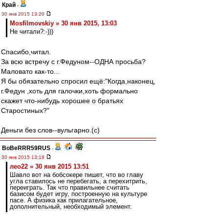
Край
-
30 янв 2015 13:20
Mosfilmovskiy » 30 янв 2015, 13:03
Не читали?:-)))
Спасибо,читал.
За всю встречу с г.Федуном--ОДНА просьба?
Маловато как-то...
Я бы обязательно спросил ещё:"Когда,наконец,
г.Федун ,хоть для галочки,хоть формально
скажет что-нибудь хорошее о братьях
Старостиных?"
Деньги без слов--вульгарно.(с)
BoBeRRR59RUS
-
30 янв 2015 13:19
лео22 » 30 янв 2015 13:51
Шавло вот на бобсокере пишет, что во главу
угла ставилось не перебегать, а перехитрить,
переиграть. Так что правильнее считать
базисом будет игру, построенную на культуре
пасе. А физика как прилагательное,
дополнительный, необходимый элемент.