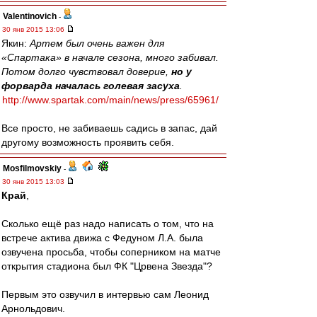
Valentinovich
-
30 янв 2015 13:06
Якин:
Артем был очень важен для
«Спартака» в начале сезона, много забивал.
Потом долго чувствовал доверие,
но у
форварда началась голевая засуха
.
http://www.spartak.com/main/news/press/65961/
Все просто, не забиваешь садись в запас, дай
другому возможность проявить себя.
Mosfilmovskiy
-
30 янв 2015 13:03
Край
,
Сколько ещё раз надо написать о том, что на
встрече актива движа с Федуном Л.А. была
озвучена просьба, чтобы соперником на матче
открытия стадиона был ФК "Црвена Звезда"?
Первым это озвучил в интервью сам Леонид
Арнольдович.