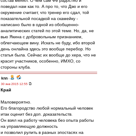
состав менял. О чем сам Фе радостно и
поведал нам как то. А про то, что Дзю и его
окружение считает, что тренер его сдал, той
показательной посадкой на скамейку -
написано было в одной из обобщенно-
аналитических статей по этой теме. Но, да, не
вью Якина с добровольным признанием,
облегчающем вину. Искать не буду, ибо второй
день онлайна здесь это вообще перебор. Но
статья была. Сейчас их вообще до хера, что не
красит участников, особенно, ИМХО, со
стороны клуба.
knn
-
30 янв 2015 12:55
Край
Маловероятно.
Его благородство любой нормальный человек
итак оценит без доп. доказательств.
Он взял на работу человека без опыта работы
на управляющую должность
и позволил рулить в разных эпостасях на