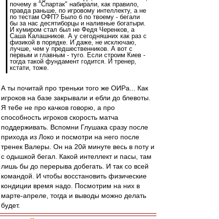
почему в "Спартак" набирали, как правило,
правда раньше, по игровому интеллекту, а не
по тестам ОФП? Было б по твоему - бегали
бы за нас десятиборцы и наливные богатыри.
И кумиром стал был не Федя Черенков, а
Саша Калашников. А у сегодняшних как раз с
физикой в порядке. И даже, не исключаю,
лучше, чем у предшественников. А вот с
первым и главным - туго. Если строим Киев -
тогда такой фундамент годится. И тренер,
кстати, тоже.
А ты почитай про треньки того же ОИРа... Как
игроков на базе закрывали и ебли до блевоты.
Я тебе не про качков говорю, а про
способность игроков скорость матча
поддерживать. Вспомни Глушака сразу после
прихода из Локо и посмотри на него после
тренек Валеры. Он на 20й минуте весь в поту и
с одышкой бегал. Какой интеллект и пасы, там
лишь бы до перерыва добегать. И так со всей
командой. И чтобы восстановить физические
кондиции время надо. Посмотрим на них в
марте-апреле, тогда и выводы можно делать
будет.