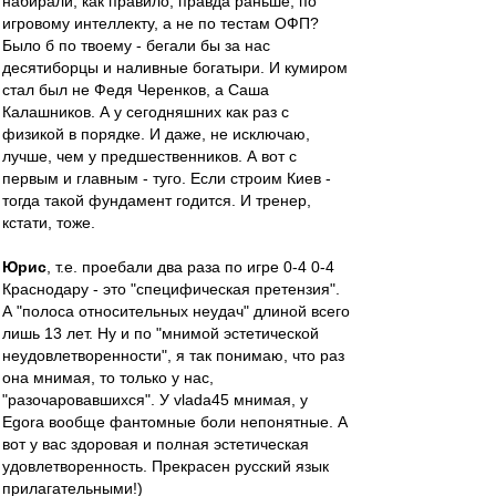
набирали, как правило, правда раньше, по
игровому интеллекту, а не по тестам ОФП?
Было б по твоему - бегали бы за нас
десятиборцы и наливные богатыри. И кумиром
стал был не Федя Черенков, а Саша
Калашников. А у сегодняшних как раз с
физикой в порядке. И даже, не исключаю,
лучше, чем у предшественников. А вот с
первым и главным - туго. Если строим Киев -
тогда такой фундамент годится. И тренер,
кстати, тоже.
Юрис
, т.е. проебали два раза по игре 0-4 0-4
Краснодару - это "специфическая претензия".
А "полоса относительных неудач" длиной всего
лишь 13 лет. Ну и по "мнимой эстетической
неудовлетворенности", я так понимаю, что раз
она мнимая, то только у нас,
"разочаровавшихся". У vlada45 мнимая, у
Egora вообще фантомные боли непонятные. А
вот у вас здоровая и полная эстетическая
удовлетворенность. Прекрасен русский язык
прилагательными!)