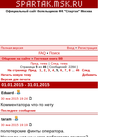
Официальный сайт болельщиков ФК "Спартак" Москва
Полная версия
Вход
•
Регистрация
FAQ
•
Поиск
Общение на сайте
Гостевая книга ВВ
»
Пред. тема
|
След. тема
Страница
5
из
46
[ Сообщений: 2284 ]
На страницу
Пред.
1
,
2
,
3
,
4
,
5
,
6
,
7
,
8
...
46
След.
Начать новую тему
Добавить
Версия для печати
01.01.2015 - 31.01.2015
Eduard
-
30 янв 2015 19:24
Комментатора что-то нету
Последнее сообщение
taram
-
30 янв 2015 19:19
полотерские финты оператора.