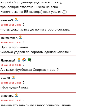
второй сбор, дважды ударили в штангу,
трансляция отвратна ничего не ясно
Конечно же на ВВ выводы) всех уволить)))
чннхнпS
-
30 янв 2015 18:49
что вы докопались до почти второго состава
Re:Member
-
30 янв 2015 18:47
Прошу прощения
Сколько ударов по воротам сделал Спартак?
Лохматый
-
30 янв 2015 18:43
А в каких футболках Спартак играет?
alex68
-
30 янв 2015 18:38
пёся лучший пока
чннхнпS
-
30 янв 2015 18:27
завиша это завили по старословянски. вроде