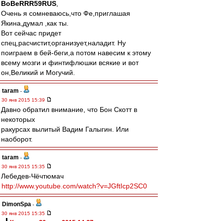
BoBeRRR59RUS
,
Очень я сомневаюсь,что Фе,приглашая
Якина,думал ,как ты.
Вот сейчас придет
спец,расчистит,организует,наладит. Ну
поиграем в бей-беги,а потом навесим к этому
всему мозги и финтифлюшки всякие и вот
он,Великий и Могучий.
taram
-
30 янв 2015 15:39
Давно обратил внимание, что Бон Скотт в
некоторых
ракурсах вылитый Вадим Галыгин. Или
наоборот.
taram
-
30 янв 2015 15:35
Лебедев-Чёчтюмач
http://www.youtube.com/watch?v=JGftIcp2SC0
DimonSpa
-
30 янв 2015 15:35