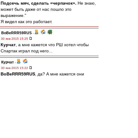
Подсечь мяч, сделать «черпачок».
Не знаю,
может быть даже от нас пошло это
выражение."
Я видел как это работает.
BoBeRRR59RUS
-
30 янв 2015 15:25
Курчат
, а мне кажется что РШ хотел чтобы
Спартак играл под него...
Курчат
-
30 янв 2015 15:22
BoBeRRR59RUS
, да? А мне кажется они
именно и хотели "
играть
в Спартаке". Ну Рома,
по крайней мере, озвучивал такое желание не
раз. И он на лужниковских трибунах в лихие
90е был, в отличие от Якина, Федуна и даже
Асхабадзе)
Миш, да я б ушел - так спрашивают же. А на
кого оставить, на однофамильца-коренного
динамовца?) А ведь скоро March & match)