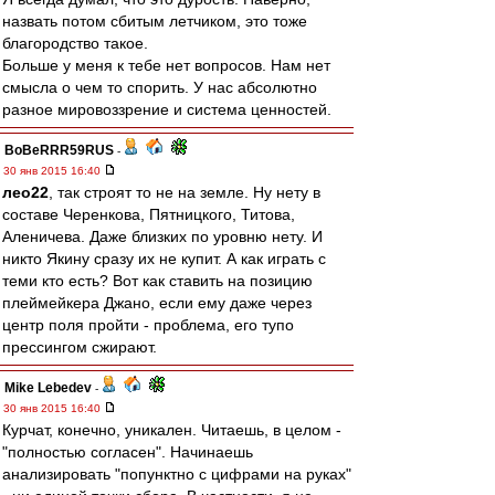
назвать потом сбитым летчиком, это тоже
благородство такое.
Больше у меня к тебе нет вопросов. Нам нет
смысла о чем то спорить. У нас абсолютно
разное мировоззрение и система ценностей.
BoBeRRR59RUS
-
30 янв 2015 16:40
лео22
, так строят то не на земле. Ну нету в
составе Черенкова, Пятницкого, Титова,
Аленичева. Даже близких по уровню нету. И
никто Якину сразу их не купит. А как играть с
теми кто есть? Вот как ставить на позицию
плеймейкера Джано, если ему даже через
центр поля пройти - проблема, его тупо
прессингом сжирают.
Mike Lebedev
-
30 янв 2015 16:40
Курчат, конечно, уникален. Читаешь, в целом -
"полностью согласен". Начинаешь
анализировать "попунктно с цифрами на руках"