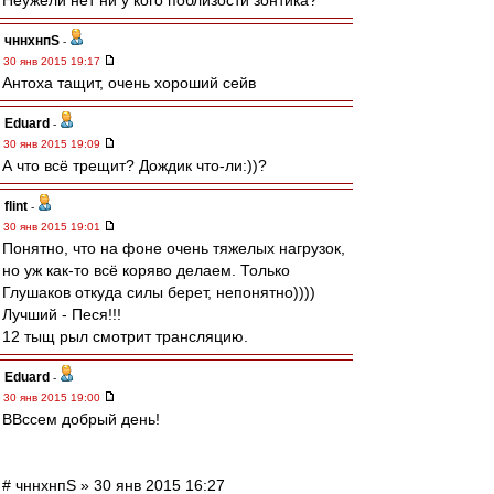
Неужели нет ни у кого поблизости зонтика?
чннхнпS
-
30 янв 2015 19:17
Антоха тащит, очень хороший сейв
Eduard
-
30 янв 2015 19:09
А что всё трещит? Дождик что-ли:))?
flint
-
30 янв 2015 19:01
Понятно, что на фоне очень тяжелых нагрузок,
но уж как-то всё коряво делаем. Только
Глушаков откуда силы берет, непонятно))))
Лучший - Песя!!!
12 тыщ рыл смотрит трансляцию.
Eduard
-
30 янв 2015 19:00
ВВссем добрый день!
# чннхнпS » 30 янв 2015 16:27