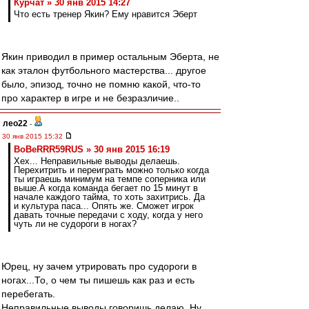
Курчат » 30 янв 2015 14:27
Что есть тренер Якин? Ему нравится Эберт
Якин приводил в пример остальным Эберта, не
как эталон футбольного мастерства... другое
было, эпизод, точно не помню какой, что-то
про характер в игре и не безразличие..
лео22
-
30 янв 2015 15:32
BoBeRRR59RUS » 30 янв 2015 16:19
Хех... Неправильные выводы делаешь.
Перехитрить и переиграть можно только когда
ты играешь минимум на темпе соперника или
выше.А когда команда бегает по 15 минут в
начале каждого тайма, то хоть захитрись. Да
и культура паса... Опять же. Сможет игрок
давать точные передачи с ходу, когда у него
чуть ли не судороги в ногах?
Юрец, ну зачем утрировать про судороги в
ногах...То, о чем ты пишешь как раз и есть
перебегать.
Неправильные выводы говоришь делаю. Ну