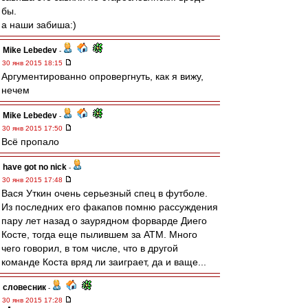
бы.
а наши забиша:)
Mike Lebedev
-
30 янв 2015 18:15
Аргументированно опровергнуть, как я вижу,
нечем
Mike Lebedev
-
30 янв 2015 17:50
Всё пропало
have got no nick
-
30 янв 2015 17:48
Вася Уткин очень серьезный спец в футболе.
Из последних его факапов помню рассуждения
пару лет назад о заурядном форварде Диего
Косте, тогда еще пылившем за АТМ. Много
чего говорил, в том числе, что в другой
команде Коста вряд ли заиграет, да и ваще...
словесник
-
30 янв 2015 17:28