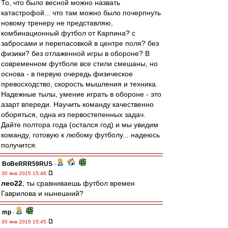
То, что было весной можно назвать
катастрофой... что там можно было почерпнуть
новому тренеру не представляю,
комбинационный футбол от Карпина? с
забросами и перепасовкой в центре поля? без
физики? без отлаженной игры в обороне? В
современном футболе все стили смешаны, но
основа - в первую очередь физическое
превосходство, скорость мышления и техника.
Надежные тылы, умение играть в обороне - это
азарт впереди. Научить команду качественно
оборяться, одна из первостепенных задач.
Дайте полтора года (остался год) и мы увидим
команду, готовую к любому футболу... надеюсь
получится.
BoBeRRR59RUS
-
30 янв 2015 15:46
лео22
, ты сравниваешь футбол времен
Гаврилова и нынешний?
mp
-
30 янв 2015 15:45