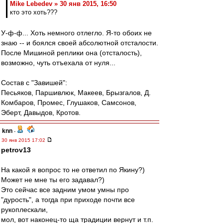
Mike Lebedev » 30 янв 2015, 16:50
кто это хоть???
У-ф-ф... Хоть немного отлегло. Я-то обоих не
знаю -- и боялся своей абсолютной отсталости.
После Мишиной реплики она (отсталость),
возможно, чуть отъехала от нуля...
Состав с "Завишей":
Песьяков, Паршивлюк, Макеев, Брызгалов, Д.
Комбаров, Промес, Глушаков, Самсонов,
Эберт, Давыдов, Кротов.
knn
-
30 янв 2015 17:02
petrov13
На какой я вопрос то не ответил по Якину?)
Может не мне ты его задавал?)
Это сейчас все задним умом умны про
"дурость", а тогда при приходе почти все
рукоплескали,
мол, вот наконец-то ща традиции вернут и т.п.