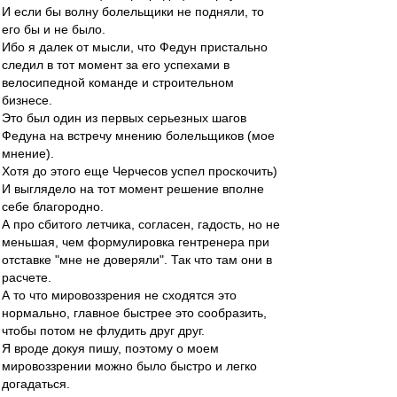
И если бы волну болельщики не подняли, то
его бы и не было.
Ибо я далек от мысли, что Федун пристально
следил в тот момент за его успехами в
велосипедной команде и строительном
бизнесе.
Это был один из первых серьезных шагов
Федуна на встречу мнению болельщиков (мое
мнение).
Хотя до этого еще Черчесов успел проскочить)
И выглядело на тот момент решение вполне
себе благородно.
А про сбитого летчика, согласен, гадость, но не
меньшая, чем формулировка гентренера при
отставке "мне не доверяли". Так что там они в
расчете.
А то что мировоззрения не сходятся это
нормально, главное быстрее это сообразить,
чтобы потом не флудить друг друг.
Я вроде докуя пишу, поэтому о моем
мировоззрении можно было быстро и легко
догадаться.