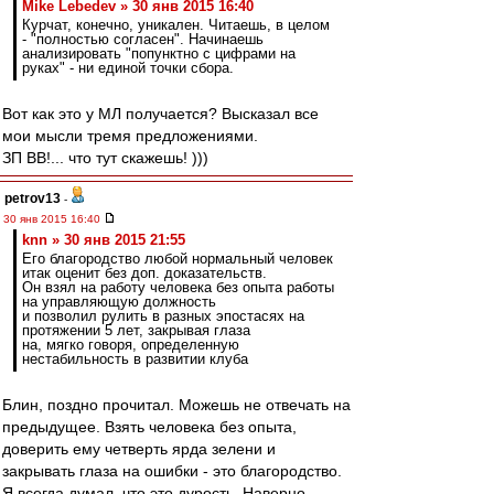
Mike Lebedev » 30 янв 2015 16:40
Курчат, конечно, уникален. Читаешь, в целом
- "полностью согласен". Начинаешь
анализировать "попунктно с цифрами на
руках" - ни единой точки сбора.
Вот как это у МЛ получается? Высказал все
мои мысли тремя предложениями.
ЗП ВВ!... что тут скажешь! )))
petrov13
-
30 янв 2015 16:40
knn » 30 янв 2015 21:55
Его благородство любой нормальный человек
итак оценит без доп. доказательств.
Он взял на работу человека без опыта работы
на управляющую должность
и позволил рулить в разных эпостасях на
протяжении 5 лет, закрывая глаза
на, мягко говоря, определенную
нестабильность в развитии клуба
Блин, поздно прочитал. Можешь не отвечать на
предыдущее. Взять человека без опыта,
доверить ему четверть ярда зелени и
закрывать глаза на ошибки - это благородство.
Я всегда думал, что это дурость. Наверно,