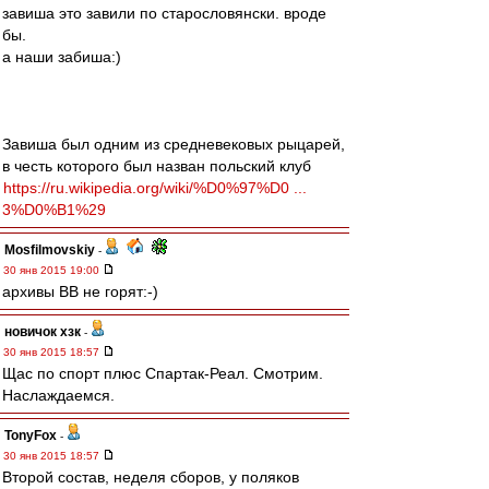
завиша это завили по старословянски. вроде
бы.
а наши забиша:)
Завиша был одним из средневековых рыцарей,
в честь которого был назван польский клуб
https://ru.wikipedia.org/wiki/%D0%97%D0 ...
3%D0%B1%29
Mosfilmovskiy
-
30 янв 2015 19:00
архивы ВВ не горят:-)
новичок хзк
-
30 янв 2015 18:57
Щас по спорт плюс Спартак-Реал. Смотрим.
Наслаждаемся.
TonyFox
-
30 янв 2015 18:57
Второй состав, неделя сборов, у поляков