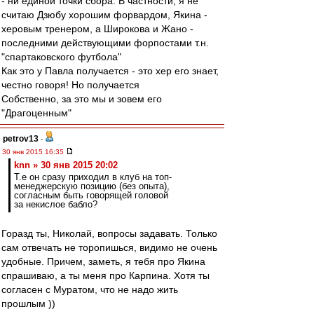
- ни единой точки сбора. В частности, я не
считаю Дзюбу хорошим форвардом, Якина -
херовым тренером, а Широкова и Жано -
последними действующими форпостами т.н.
"спартаковского футбола"
Как это у Павла получается - это хер его знает,
честно говоря! Но получается
Собственно, за это мы и зовем его
"Драгоценным"
petrov13
-
30 янв 2015 16:35
knn » 30 янв 2015 20:02
Т.е он сразу приходил в клуб на топ-
менеджерскую позицию (без опыта),
согласным быть говорящей головой
за некислое бабло?
Горазд ты, Николай, вопросы задавать. Только
сам отвечать не торопишься, видимо не очень
удобные. Причем, заметь, я тебя про Якина
спрашиваю, а ты меня про Карпина. Хотя ты
согласен с Муратом, что не надо жить
прошлым ))