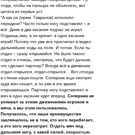
тогда, чтобы на пальцах не объяснять, вот
цитата из первых уст:
"А как он (прим. Гаврилов) исполнял
передачи? Часто только ногу подставлял – и
всё. Даже в два касания подчас не играл.
Отдаешь ему, а он кричит: в одно касание
играй! Потому что уже все просчитал и видел
дальнейшие ходы на поле. И потом. Если ты
отдал – сразу открывайся. Не было такого:
отдал и стоишь, смотришь, что будет дальше,
что сделает партнер? Всегда всё в движении:
отдал-открылся, отдал-открылся… Вот отсюда
и стенки наши пошли. Соперник еще смотрит,
куда мяч пошел, а ты уже в это время
открываешься. Партнер ногу подставляет, и
мяч в одно касание идет вперед.
Соперник не
успевал за этими движениями игроков и
мяча, а мы этим пользовались.
Получалось, что наше преимущество
заключалось не в том, кто кого перебегает,
а кто кого перехитрит. Отдать мяч под
дальнюю ногу, с какой силой, скоростью.