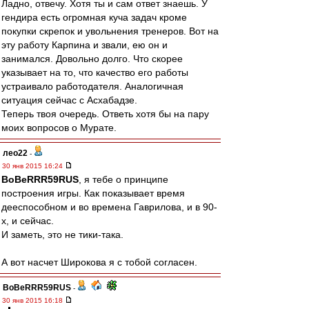
Ладно, отвечу. Хотя ты и сам ответ знаешь. У
гендира есть огромная куча задач кроме
покупки скрепок и увольнения тренеров. Вот на
эту работу Карпина и звали, ею он и
занимался. Довольно долго. Что скорее
указывает на то, что качество его работы
устраивало работодателя. Аналогичная
ситуация сейчас с Асхабадзе.
Теперь твоя очередь. Ответь хотя бы на пару
моих вопросов о Мурате.
лео22
-
30 янв 2015 16:24
BoBeRRR59RUS
, я тебе о принципе
построения игры. Как показывает время
дееспособном и во времена Гаврилова, и в 90-
х, и сейчас.
И заметь, это не тики-така.
А вот насчет Широкова я с тобой согласен.
BoBeRRR59RUS
-
30 янв 2015 16:18