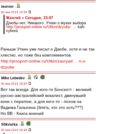
teorver
-
30 янв 2015 16:58
Жентяй » Сегодня, 15:47
Дзюбы нет. Никакого. Уткин о муках выбора
http://prosport-online.ru/Utkin/dzyuby-
... kah-
vybora
Раньше Уткин уже писал о Дзюбе, хотя и не так
хлестко, но тоже без комплиментов.
http://prosport-online.ru/Utkin/zauryad ... n-o-
dzyube
Mike Lebedev
-
30 янв 2015 16:50
Вот так всегда. Для кого-то Бонскотт - великий
русско-австралийский вокалист, двинувший
кони с перепою, а для кого-то - похож на
Вадима Галыгина (блять, кто это хоть???)
Но ВВ - Книга мнений
Shkvarka
-
30 янв 2015 16:46