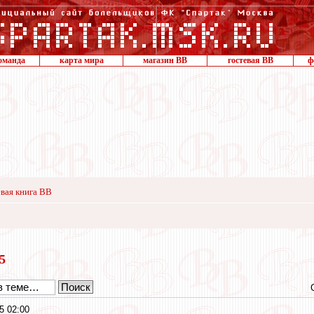
оманда
карта мира
магазин ВВ
гостевая ВВ
ф
вая книга ВВ
15
5 02:00