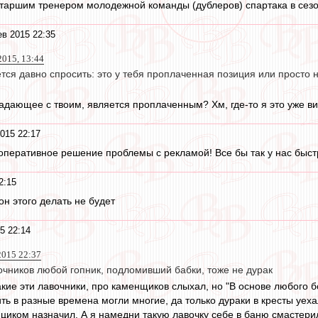
старшим тренером молодежной команды (дублеров) спартака в сезон
в 2015 22:35
2015, 13:44
ется давно спросить: это у тебя проплаченная позиция или просто н
адающее с твоим, является проплаченным? Хм, где-то я это уже ви..
015 22:17
 оперативное решение проблемы с рекламой! Все бы так у нас быстр
2:15
 он этого делать не будет
5 22:14
 2015 22:37
очников любой гопник, подломивший бабки, тоже не дурак
акие эти лавочники, про каменщиков слыхал, но "В основе любого б
ть в разные времена могли многие, да только дураки в кресты уех
ициком назначил. А я намедни такую лавочку себе в баню смастерил