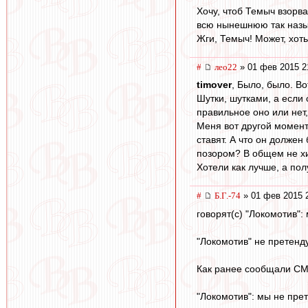
Хочу, чтоб Темыч взорв
всю нынешнюю так назы
Жги, Темыч! Может, хот
#
лео22
» 01 фев 2015 2
timover
, Было, было. В
Шутки, шутками, а если 
правильное оно или нет,
Меня вот другой момент
ставят. А что он долже
позором? В общем не х
Хотели как лучше, а пол
#
Б.Г.-74
» 01 фев 2015 
говорят(с) "Локомотив"
"Локомотив" не претенд
Как ранее сообщали СМИ
"Локомотив": мы не пре