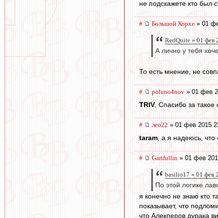
не подскажете кто был 
#
Большой Хорхе
» 01 фе
RedQuite » 01 фев 
А лично у тебя хоч
То есть мнение, не совп
#
poluno4nov
» 01 фев 2
TRIV
, Спасибо за такое
#
лео22
» 01 фев 2015 2
taram
, а я надеюсь, что
#
Garifullin
» 01 фев 201
basilio17 » 01 фев
По этой логике лав
я конечно не знаю кто т
показывает, что подломи
что Алекперов дурака в