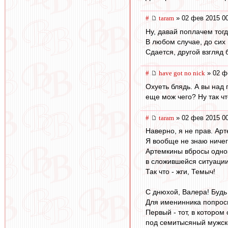
#
taram
» 02 фев 2015 0
Ну, давай поплачем тогд
В любом случае, до сих
Сдается, другой взгляд
#
have got no nick
» 02 ф
Охуеть блядь. А вы над
еще мож чего? Ну так ч
#
taram
» 02 фев 2015 0
Наверно, я не прав. Арт
Я вообще не знаю ничег
Артемкины вбросы одноз
в сложившейся ситуации,
Так что - жги, Темыч!
С днюхой, Валера! Будь
Для именинника попроси
Первый - тот, в которо
под семитысяный мужско