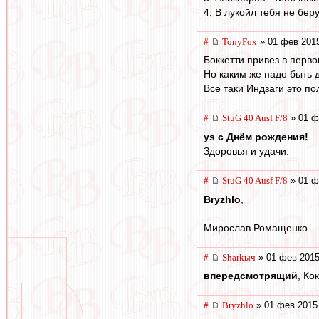
4. В лукойл тебя не бер
#
TonyFox
» 01 фев 2015
Боккетти привез в перв
Но каким же надо быть 
Все таки Индзаги это по
#
StuG 40 Ausf F/8
» 01 ф
ys с Днём рождения!
Здоровья и удачи.
#
StuG 40 Ausf F/8
» 01 ф
Bryzhlo
,
Мирослав Ромащенко
#
Sharkыч
» 01 фев 2015
впередсмотрящий
, Ко
#
Bryzhlo
» 01 фев 2015