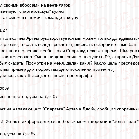
ал своими вбросами на вентилятор
ваемую "спартаковскую" кухню.
ь так сможешь помочь команде и клубу
1:27
от только чем Артем руководствуется мы можем только догадыватьс
серьезно, то слать вслед проклятья, рисовать оскорбительные бан
 как по отношению к себе, так и Спартаку, покажет время. Шмаров
 заинтересовал. Очень не дальновидно поступило РУ, отправив Дзю
н был сказать. Посмотри на меня, делай как я? Какую цель преслед
илый пример для подрастающего поколения привели :(
училось как у Высоцкого в песне про жирафа.
20:39
: мы не претендуем на Дзюбу
ует на нападающего "Спартака" Артема Дзюбу, сообщил спортивны
, 26-летний форвард красно-белых может перейти в "Зенит" или "
тендуем на Дзюбу