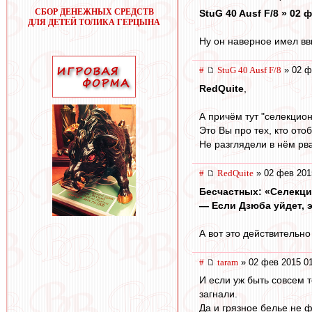
СБОР ДЕНЕЖНЫХ СРЕДСТВ
StuG 40 Ausf F/8 » 02 
ДЛЯ ДЕТЕЙ ТОЛИКА ГЕРЦЫНА
Ну он наверное имел вви
#
StuG 40 Ausf F/8
» 02 ф
RedQuite
,
А причём тут "селекцио
Это Вы про тех, кто от
Не разглядели в нём рв
#
RedQuite
» 02 фев 201
Бесчастных: «Селекци
— Если Дзюба уйдет, 
А вот это действительно
#
taram
» 02 фев 2015 0
И если уж быть совсем т
загнали.
Да и грязное белье не ф