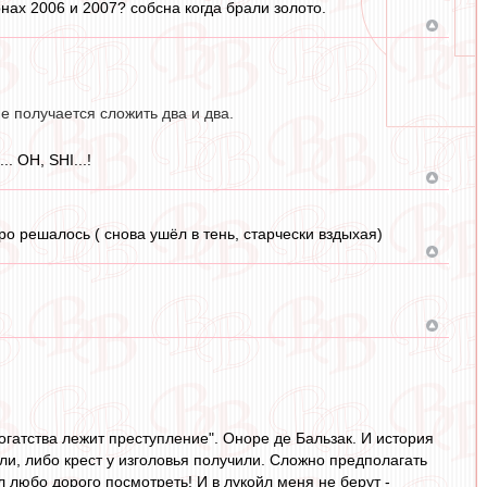
ах 2006 и 2007? собсна когда брали золото.
е получается сложить два и два.
. OH, SHI...!
о решалось ( снова ушёл в тень, старчески вздыхая)
огатства лежит преступление". Оноре де Бальзак. И история
али, либо крест у изголовья получили. Сложно предполагать
 любо дорого посмотреть! И в лукойл меня не берут -