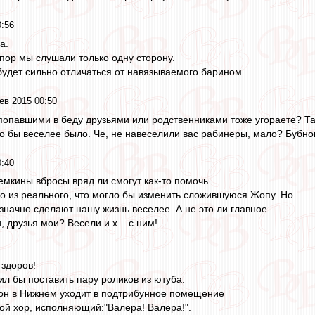
0:56
а.
 пор мы слушали только одну сторону.
 будет сильно отличаться от навязываемого барином
ев 2015 00:50
 попавшими в беду друзьями или родственниками тоже угораете? Т
то бы веселее было. Че, не навеселили вас рабинеры, мало? Бубно
0:40
емкины вбросы вряд ли смогут как-то помочь.
о из реального, что могло бы изменить сложившуюся Жопу. Но...
начно сделают нашу жизнь веселее. А не это ли главное
 друзья мои? Весели и х... с ним!
 здоров!
л бы поставить пару роликов из ютуба.
м он в Нижнем уходит в подтрибунное помещение
й хор, исполняющий:"Валера! Валера!".