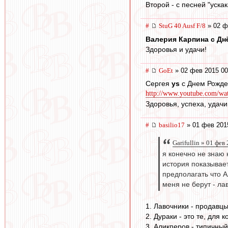
Второй - с песней "уск
#
StuG 40 Ausf F/8
» 02 ф
Валерия Карпина с Дн
Здоровья и удачи!
#
GoEt
» 02 фев 2015 00
Сергея
ys
с Днем Рожде
http://www.youtube.com/w
Здоровья, успеха, удачи
#
basilio17
» 01 фев 201
Garifullin » 01 фев
я конечно не знаю 
история показывает
предполагать что А
меня не берут - ла
1. Лавочники - продавцы
2. Дураки - это те, для 
3. Аликперов - типичный