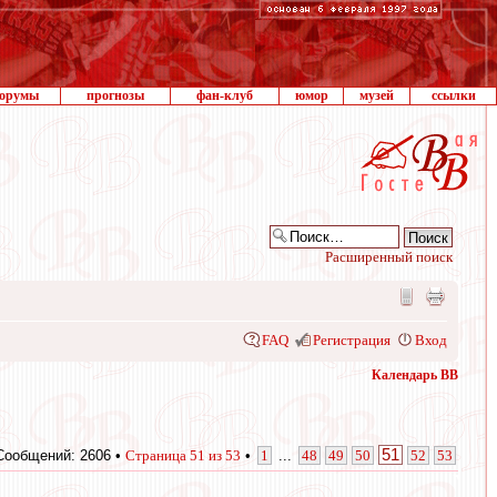
орумы
прогнозы
фан-клуб
юмор
музей
ссылки
Расширенный поиск
FAQ
Регистрация
Вход
Календарь ВВ
51
Сообщений: 2606 •
Страница
51
из
53
•
1
...
48
49
50
52
53