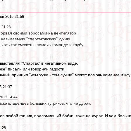
ев 2015 21:56
5 21:28
взорвал своими вбросами на вентилятор
называемую "спартаковскую" кухню.
 хоть так сможешь помочь команде и клубу
 выставлял "Спартак" в негативном виде.
аке" писали или говорили гадости.
льный принцип "чем хуже - тем лучше" может помочь команде и клу
5 21:37
 2015 14:44
ске владелцев больших тугриков, что не дурак.
ков любой гопник, подломивший бабки, тоже не дурак. И чем больш
1:28