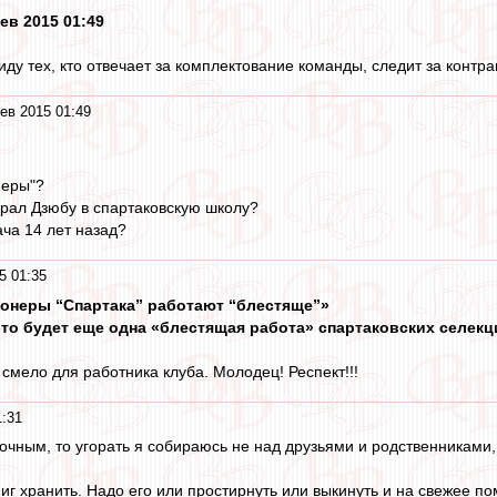
фев 2015 01:49
ду тех, кто отвечает за комплектование команды, следит за контрак
ев 2015 01:49
неры"?
обрал Дзюбу в спартаковскую школу?
ача 14 лет назад?
5 01:35
онеры “Спартака” работают “блестяще”»
это будет еще одна «блестящая работа» спартаковских селекц
 смело для работника клуба. Молодец! Респект!!!
1:31
очным, то угорать я собираюсь не над друзьями и родственниками,
иг хранить. Надо его или простирнуть или выкинуть и на свежее по