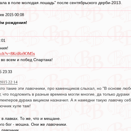
акала в поле молодая лошадь" после сентябрьского дерби-2013.
ев 2015 00:08
ём рождения!
:01
ния!
atch?v=8KriRo9OM5s
 во всем и побед Спартака!
5 23:33
 2015 22:14
кто такие эти лавочники, про каменщиков слыхал, но "В основе люб
, что подломить в разные времена могли многие, да только дураки 
лекперов дурака вициком назначил. А я намедни такую лавочку се
вочник хуле там!
 в лавках. То же, что и мещане.
кого бог - мошна. Они же лавочники.
 лавочник.