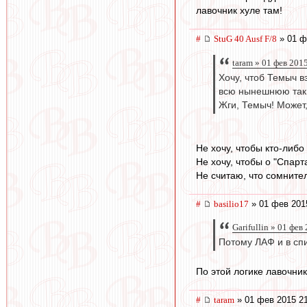
лавочник хуле там!
#
StuG 40 Ausf F/8
» 01 ф
taram » 01 фев 201
Хочу, чтоб Темыч 
всю нынешнюю так 
Жги, Темыч! Может,
Не хочу, чтобы кто-либо
Не хочу, чтобы о "Спарт
Не считаю, что сомните
#
basilio17
» 01 фев 201
Garifullin » 01 фев
Потому ЛАФ и в спи
По этой логике лавочни
#
taram
» 01 фев 2015 2