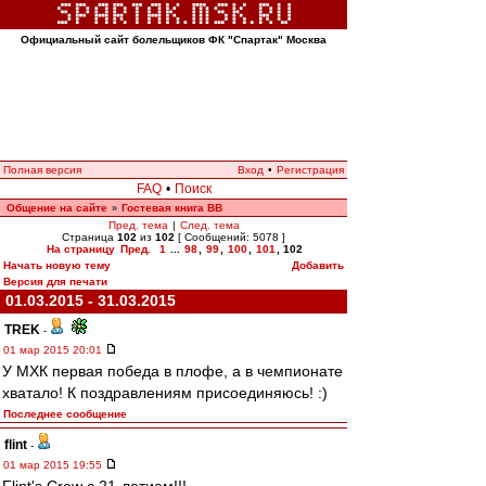
Официальный сайт болельщиков ФК "Спартак" Москва
Полная версия
Вход
•
Регистрация
FAQ
•
Поиск
Общение на сайте
Гостевая книга ВВ
»
Пред. тема
|
След. тема
Страница
102
из
102
[ Сообщений: 5078 ]
На страницу
Пред.
1
...
98
,
99
,
100
,
101
,
102
Начать новую тему
Добавить
Версия для печати
01.03.2015 - 31.03.2015
TREK
-
01 мар 2015 20:01
У МХК первая победа в плофе, а в чемпионате
хватало! К поздравлениям присоединяюсь! :)
Последнее сообщение
flint
-
01 мар 2015 19:55