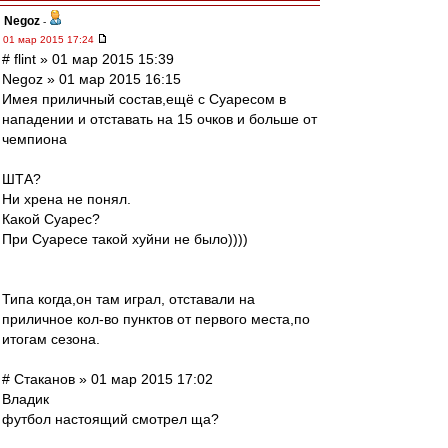
Negoz
-
01 мар 2015 17:24
# flint » 01 мар 2015 15:39
Negoz » 01 мар 2015 16:15
Имея приличный состав,ещё с Суаресом в
нападении и отставать на 15 очков и больше от
чемпиона
ШТА?
Ни хрена не понял.
Какой Суарес?
При Суаресе такой хуйни не было))))
Типа когда,он там играл, отставали на
приличное кол-во пунктов от первого места,по
итогам сезона.
# Cтаканов » 01 мар 2015 17:02
Владик
футбол настоящий смотрел ща?