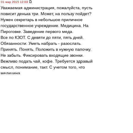
01 мар 2015 12:03
Уважаемая администрация, пожалуйста, пусть
повисит денька три. Может, на пользу пойдет?
Нужен секретарь в небольшое приличное
государственное учреждение. Медицина. На
Пироговке. Заведение первого меда.
Все по КЗОТ. С девяти до пяти, пять дней.
Обязанности: Уметь набрать - разослать.
Принять. Понять. Положить в нужную папочку.
Не забыть. Фиксировать входящие звонки.
Вежливо подать чай, кофе. Требуется здравый
смысл, понимание, такт. С учетом того, что
медицина.
Руководитель, которому требуется секретарь -
нормальный чел.
Деньги - 30 тысяч.
В личку или мое мыло
rostest@orc.ru
Меня попросили найти секретаря, там люди
дюже занятые:-)
gav
-
01 мар 2015 03:21
Пока рано рассуждать сколько народу решить