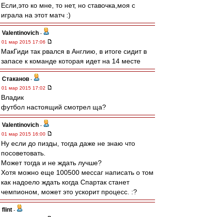
Если,это ко мне, то нет, но ставочка,моя с
играла на этот матч :)
Valentinovich
-
01 мар 2015 17:06
МакГиди так рвался в Англию, в итоге сидит в
запасе к команде которая идет на 14 месте
Cтаканов
-
01 мар 2015 17:02
Владик
футбол настоящий смотрел ща?
Valentinovich
-
01 мар 2015 16:00
Ну если до пизды, тогда даже не знаю что
посоветовать.
Может тогда и не ждать лучше?
Хотя можно еще 100500 мессаг написать о том
как надоело ждать когда Спартак станет
чемпионом, может это ускорит процесс. :?
flint
-