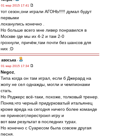
01 мар 2015 17:41
тот сезон,они играли АГОНЬ!!!!! думал будут
первыми
лоханулись конечно .
Но больше всего мне ливер понравился в
Москве где мы их 4-2 и там 2-0
грохнули, причём,там почти без шансов для
них :D
авоська
-
01 мар 2015 17:34
Negoz
,
Типа когда он там играл, если б Джерард на
жопу не сел однажды, могли и чемпионами
стать.
Но Роджерс всё-таки, похоже, толковый тренер.
Поняв,что черный придурковатый итальянец
кроме вреда на сегодня ничего более команде
не принесет,перестроил игру и
вот вам результат в последних турах.
Но конечно с Суаресом была совсем другая
песня.