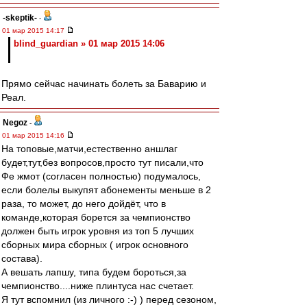
-skeptik-
-
01 мар 2015 14:17
blind_guardian » 01 мар 2015 14:06
Прямо сейчас начинать болеть за Баварию и
Реал.
Negoz
-
01 мар 2015 14:16
На топовые,матчи,естественно аншлаг
будет,тут,без вопросов,просто тут писали,что
Фе жмот (согласен полностью) подумалось,
если болелы выкупят абонементы меньше в 2
раза, то может, до него дойдёт, что в
команде,которая борется за чемпионство
должен быть игрок уровня из топ 5 лучших
сборных мира сборных ( игрок основного
состава).
А вешать лапшу, типа будем бороться,за
чемпионство....ниже плинтуса нас счетает.
Я тут вспомнил (из личного :-) ) перед сезоном,