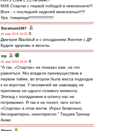
Flint's Crew с 21-летием!!!
МХК Спартак с первой победой в чемпионате!!!
Всех - с последней неделей межсезонья!!!!!
Ура, товарищи!!!!!!!!!!!!!!!!!!!!!
Васильев1967
-
01 мар 2015 19:23
Дмитрия Blackbull и с опозданием Жентяя с ДР.
Будьте здоровы и веселы.
mp
-
01 мар 2015 19:20
"А так, «Спартак» не показал нам, на что
равняться. Мы владели преимуществом в
первом тайме, во втором была масса подходов
к их воротам. У москвичей же навскидку не
припомню ни одного голевого момента.
Эпизод с попаданием в штангу нас не
потревожил. Я так и не понял, чего хотел
«Спартак» в этом матче. Играл безвольно,
бесхарактерно, неинтересно." Ташуев.Тренер
Анжи.
Negoz
-