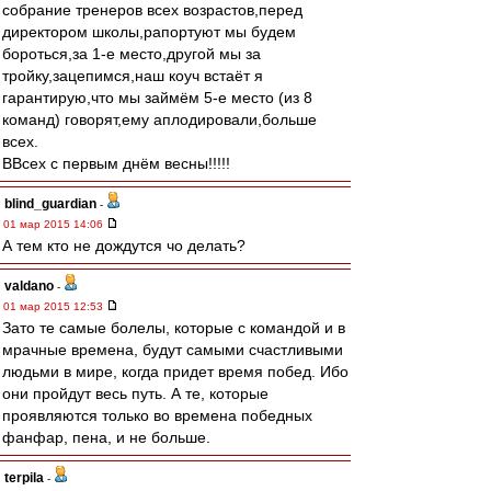
собрание тренеров всех возрастов,перед
директором школы,рапортуют мы будем
бороться,за 1-е место,другой мы за
тройку,зацепимся,наш коуч встаёт я
гарантирую,что мы займём 5-е место (из 8
команд) говорят,ему аплодировали,больше
всех.
ВВсех с первым днём весны!!!!!
blind_guardian
-
01 мар 2015 14:06
А тем кто не дождутся чо делать?
valdano
-
01 мар 2015 12:53
Зато те самые болелы, которые с командой и в
мрачные времена, будут самыми счастливыми
людьми в мире, когда придет время побед. Ибо
они пройдут весь путь. А те, которые
проявляются только во времена победных
фанфар, пена, и не больше.
terpila
-