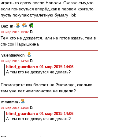
играть то сразу после Наполи. Сказал ему,что
если понесуться вперёд,как в первом круге,то
пусть покупают,туалетную бумагу :lol:
Baz_in
-
01 мар 2015 15:02
Тем кто не дождётся, или не готов ждать, тем в
список Нарышкина
Valentinovich
-
01 мар 2015 14:59
blind_guardian » 01 мар 2015 14:06
А тем кто не дождутся чо делать?
Посмотрите как болеют на Энфилде, сколько
там уже лет чемпионства не видели?
mmmmm
-
01 мар 2015 14:48
blind_guardian » 01 мар 2015 14:06
А тем кто не дождутся чо делать?