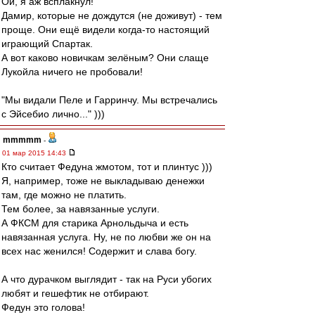
Ой, я аж всплакнул!
Дамир, которые не дождутся (не доживут) - тем
проще. Они ещё видели когда-то настоящий
играющий Спартак.
А вот каково новичкам зелёным? Они слаще
Лукойла ничего не пробовали!
"Мы видали Пеле и Гарринчу. Мы встречались
с Эйсебио лично..." )))
mmmmm
-
01 мар 2015 14:43
Кто считает Федуна жмотом, тот и плинтус )))
Я, например, тоже не выкладываю денежки
там, где можно не платить.
Тем более, за навязанные услуги.
А ФКСМ для старика Арнольдыча и есть
навязанная услуга. Ну, не по любви же он на
всех нас женился! Содержит и слава богу.
А что дурачком выглядит - так на Руси убогих
любят и гешефтик не отбирают.
Федун это голова!