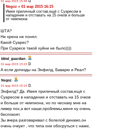
01 мар 2015 15:39
Negoz » 01 мар 2015 16:15
Имея приличный состав,ещё с Суаресом в
нападении и отставать на 15 очков и больше
от чемпиона
ШТА?
Ни хрена не понял.
Какой Суарес?
При Суаресе такой хуйни не было))))
blind_guardian
-
01 мар 2015 15:23
А если допизды на Энфилд, Баварю и Реал?
Negoz
-
01 мар 2015 15:15
Энфилд? Да. Имея приличный состав,ещё с
Суаресом в нападении и отставать на 15 очков
и больше от чемпиона, но по чеснаку мне на
ливер пох,а вот наши,проблемы,меня ну очень
беспокоят.
Зы вчера разговаривал с болелой динамо,он
очень очкует , что типа они обосруться с нами,