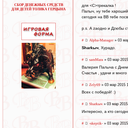
СБОР ДЕНЕЖНЫХ СРЕДСТВ
для <C>трекалка !
ДЛЯ ДЕТЕЙ ТОЛИКА ГЕРЦЫНА
Палыч, ну тебе хароший
сегодня на ВВ тебе посвя
p.s. А zаодно и Дzюбы с
#
Alpha-Manager
» 03 ма
Sharkыч
, Хурадо.
#
samMara
» 03 мар 2015
Валерия Палыча с Днем
Счастья , удачи и много
#
Zely69
» 03 мар 2015 
Всех с победой! :)
#
Sharkыч
» 03 мар 2015
Интересно, а кто сегод
#
-skeptik-
» 03 мар 2015