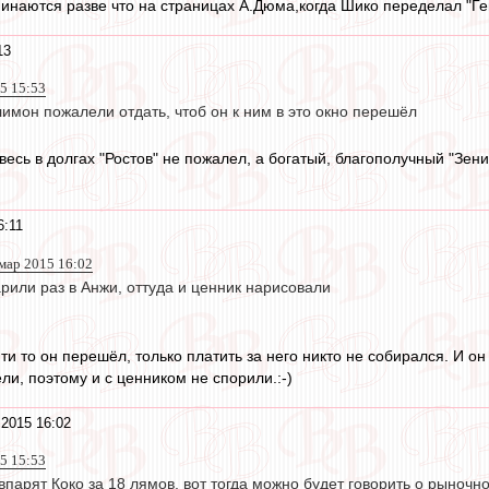
наются разве что на страницах А.Дюма,когда Шико переделал "Ген
13
5 15:53
имон пожалели отдать, чтоб он к ним в это окно перешёл
 весь в долгах "Ростов" не пожалел, а богатый, благополучный "Зе
6:11
 мар 2015 16:02
арили раз в Анжи, оттуда и ценник нарисовали
ти то он перешёл, только платить за него никто не собирался. И о
ели, поэтому и с ценником не спорили.:-)
2015 16:02
5 15:53
впарят Коко за 18 лямов, вот тогда можно будет говорить о рыночн