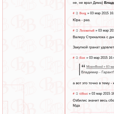
не, не врал Дима)
Влади
#
Borg
» 03 мар 2015 16
Юра - раз.
#
Лохматый
» 03 мар 20
Валеру Стрекалока с дн
Закупкой гранат удовле
#
flint
» 03 мар 2015 16:
MisterBond » 03 м
Владимир - Гарант!
а вот это точно в тему - 
#
tiffozi
» 03 мар 2015 1
Озбилис значит весь сб
Мда