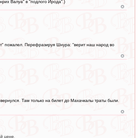
рих Валуа" в "подлого Ирода".)
нит" пожалел. Перефразируя Шнура: "верит наш народ во
н вернулся. Там только на билет до Махачкалы траты были.
ой цене.