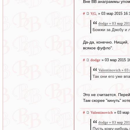
Вне ВВ анаграммы упоми
#
V,G,
» 03 мар 2015 16:
dodge » 03 мар 201
Бомжи за Дзюбу и л
Да-да, конечно. Нищий,
всякое фуфло".
#
dodge
» 03 мар 2015 1
Valentinovich » 03
Так они его уже вп
Это не считается. Перей
Там скорее "кинуть" хот
#
Valentinovich
» 03 мар 
dodge » 03 мар 201
Пусть кому-нибудь 