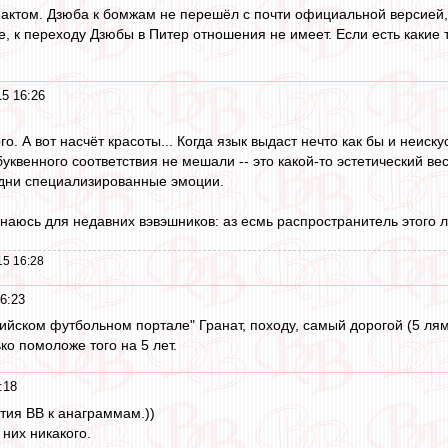
актом. Дзюба к бомжам не перешёл с почти официальной версией, 
ще, к переходу Дзюбы в Питер отношения не имеет. Если есть какие
5 16:26
го. А вот насчёт красоты... Когда язык выдаст нечто как бы и неиск
уквенного соответствия не мешали -- это какой-то эстетический вес
Одни специализированные эмоции.
наюсь для недавних вэвэшников: аз есмь распространитель этого л
15 16:28
6:23
ссийском футбольном портале" Гранат, походу, самый дорогой (5 ля
ко помоложе того на 5 лет.
:18
стия ВВ к анаграммам.))
 них никакого.