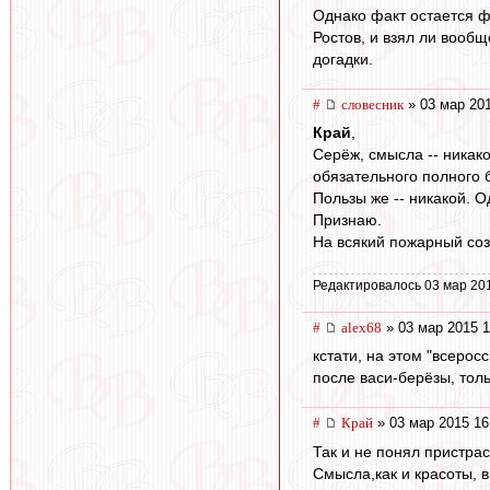
Однако факт остается ф
Ростов, и взял ли вооб
догадки.
#
словесник
» 03 мар 201
Край
,
Серёж, смысла -- никако
обязательного полного б
Пользы же -- никакой. 
Признаю.
На всякий пожарный соз
Редактировалось 03 мар 20
#
alex68
» 03 мар 2015 1
кстати, на этом "всеро
после васи-берёзы, толь
#
Край
» 03 мар 2015 16
Так и не понял пристра
Смысла,как и красоты, в