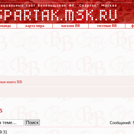
оманда
карта мира
магазин ВВ
гостевая ВВ
ф
вая книга ВВ
15
Сообщений: 
9:31