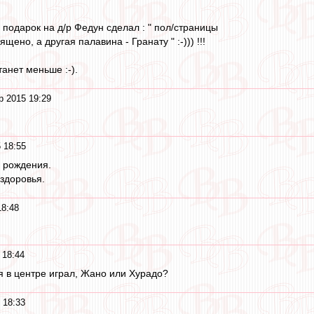
 подарок на д/р Федун сделал : " пол/страницы
щено, а другая палавина - Гранату " :-))) !!!
танет меньше :-).
р 2015 19:29
 18:55
 рождения.
 здоровья.
18:48
 18:44
ня в центре играл, Жано или Хурадо?
 18:33