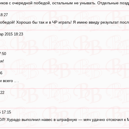
ков с очередной победой, остальным не унывать. Отдельные поз
18:27
обедой! Хорошо бы так и в ЧР играть! Я имею ввиду результат пос
ар 2015 18:23
7:50
я!
36
 всего .. .
:22
 17:15
ОЛ! Хурадо выполнил навес в штрафную — мяч удачно отскочил к М