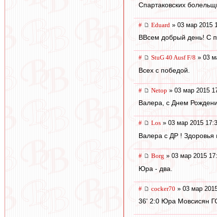
Спартаковских болельщи
#
Eduard
» 03 мар 2015 
ВВсем добрый день! С п
#
StuG 40 Ausf F/8
» 03 м
Всех с победой.
#
Netop
» 03 мар 2015 1
Валера, с Днем Рождени
#
Los
» 03 мар 2015 17:
Валера с ДР ! Здоровья и
#
Borg
» 03 мар 2015 17
Юра - два.
#
cocker70
» 03 мар 2015
36' 2:0 Юра Мовсисян Г