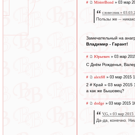
#
MisterBond
» 03 мар 2
словесник » 03.03.
Пользы же -- ника
Замечательный на анаг
Владимир - Гарант!
#
Юрьевич
» 03 мар 201
С Днём Рожденья, Вале
#
alex68
» 03 мар 2015 1
2 # Край » 03 мар 2015 
а как же Бышовец?
#
dodge
» 03 мар 2015 1
V,G, » 03 мар 2015
Да-да, конечно. Ни