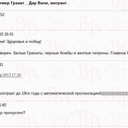
мир Гранат _ Дар Вали, мигрант
.
:52
15 16:41
ем! Здоровья и побед!
творен. Белые Гранаты, черные бомбы и желтые патроны. Главное
41
ар 2015 17:34
контракт до 18го года с автоматической пролонгацией))))))))))))))))))
6:40
ор пропустил?