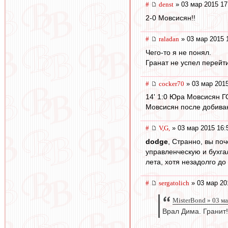
#
denst
» 03 мар 2015 17
2-0 Мовсисян!!
#
raladan
» 03 мар 2015 
Чего-то я не понял.
Гранат не успел перейт
#
cocker70
» 03 мар 2015
14' 1:0 Юра Мовсисян Г
Мовсисян после добива
#
V,G,
» 03 мар 2015 16:
dodge
, Странно, вы поч
управленческую и бухга
лета, хотя незадолго до
#
sergatolich
» 03 мар 20
MisterBond » 03 м
Врал Дима. Гранит!