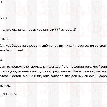
:11
17:00
и, а уже оказался травмированным??? :shock: :D
 16:56
ОЛ! Комбаров на скорости ушёл от защитника и прострелил во вра
ния был точен!
54
ему-то позволяете "домыслы и догадки" в отношении того, что "Зени
лтерскую документацию должен представить. Факты таковы, что ни 
 этого "Ростов" в лице Шикунова заявлял, что для них он очень доро
15 16:53
ар 2015 16:52