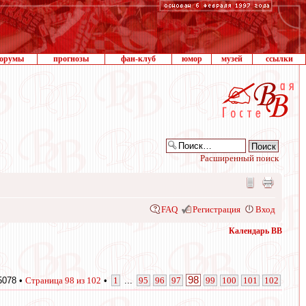
орумы
прогнозы
фан-клуб
юмор
музей
ссылки
Расширенный поиск
FAQ
Регистрация
Вход
Календарь ВВ
98
5078 •
Страница
98
из
102
•
1
...
95
96
97
99
100
101
102