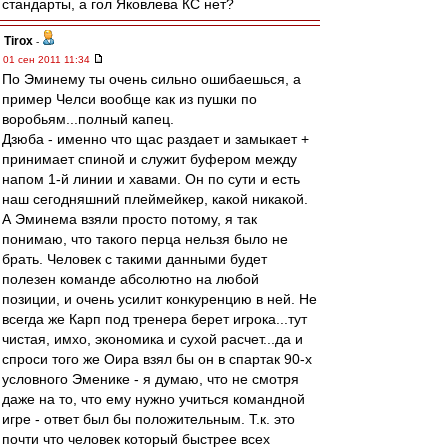
стандарты, а гол Яковлева КС нет?
Tirox
-
01 сен 2011 11:34
По Эминему ты очень сильно ошибаешься, а
пример Челси вообще как из пушки по
воробьям...полный капец.
Дзюба - именно что щас раздает и замыкает +
принимает спиной и служит буфером между
напом 1-й линии и хавами. Он по сути и есть
наш сегодняшний плеймейкер, какой никакой.
А Эминема взяли просто потому, я так
понимаю, что такого перца нельзя было не
брать. Человек с такими данными будет
полезен команде абсолютно на любой
позиции, и очень усилит конкуренцию в ней. Не
всегда же Карп под тренера берет игрока...тут
чистая, имхо, экономика и сухой расчет...да и
спроси того же Оира взял бы он в спартак 90-х
условного Эменике - я думаю, что не смотря
даже на то, что ему нужно учиться командной
игре - ответ был бы положительным. Т.к. это
почти что человек который быстрее всех