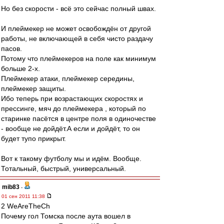
Но без скорости - всё это сейчас полный швах.
И плеймекер не может освобождён от другой
работы, не включающей в себя чисто раздачу
пасов.
Потому что плеймекеров на поле как минимум
больше 2-х.
Плеймекер атаки, плеймекер середины,
плеймекер защиты.
Ибо теперь при возрастающих скоростях и
прессинге, мяч до плеймекера , который по
старинке пасётся в центре поля в одиночестве
- вообще не дойдёт.А если и дойдёт, то он
будет тупо прикрыт.
Вот к такому футболу мы и идём. Вообще.
Тотальный, быстрый, универсальный.
mib83
-
01 сен 2011 11:38
2 WeAreTheCh
Почему гол Томска после аута вошел в