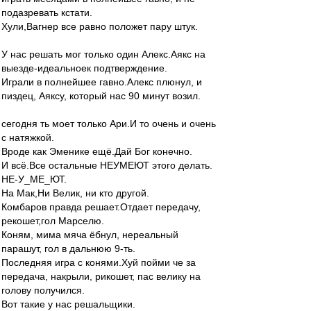
подазревать кстати.
Хули,Вагнер все равно положет пару штук.
У нас решать мог только один Алекс.Аякс на
выезде-идеальноек подтверждение.
Играли в полнейшее гавно.Алекс плюнул, и
пиздец, Аяксу, который нас 90 минут возил.
сегодня ть моет только Ари.И то очень и очень
с натяжкой.
Вроде как Эменике ещё.Дай Бог конечно.
И всё.Все остальные НЕУМЕЮТ этого делать.
НЕ-У_МЕ_ЮТ.
На Мак,Ни Велик, ни кто другой.
Комбаров правда решает.Отдает передачу,
рекошет,гол Марселю.
Коням, мима мяча ёбнул, нереальный
парашут, гол в дальнюю 9-ть.
Последняя игра с конями.Хуй пойми че за
передача, накрыли, рикошет, пас велику на
голову получился.
Вот такие у нас решальщики.