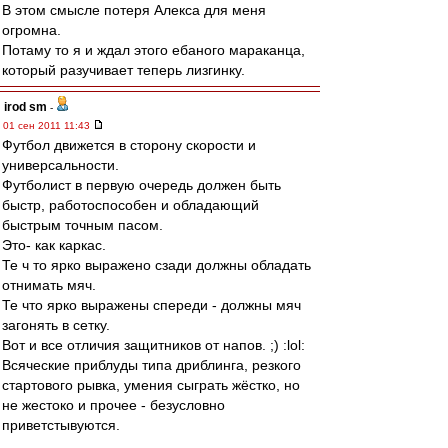
В этом смысле потеря Алекса для меня
огромна.
Потаму то я и ждал этого ебаного мараканца,
который разучивает теперь лизгинку.
irod sm
-
01 сен 2011 11:43
Футбол движется в сторону скорости и
универсальности.
Футболист в первую очередь должен быть
быстр, работоспособен и обладающий
быстрым точным пасом.
Это- как каркас.
Те ч то ярко выражено сзади должны обладать
отнимать мяч.
Те что ярко выражены спереди - должны мяч
загонять в сетку.
Вот и все отличия защитников от напов. ;) :lol:
Всяческие приблуды типа дриблинга, резкого
стартового рывка, умения сыграть жёстко, но
не жестоко и прочее - безусловно
приветстывуются.