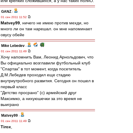
или крепких сложившихся, а у нас таких полнО.
GANZ
-
01 сен 2011 11:52
Matvey99
, ничего не имею против мехди, но
много ли он там нарешал. он мне напоминает
овусу обейе
Mike Lebedev
-
01 сен 2011 11:49
Хочу напомнить Вам, Леонид Арнольдович, что
Вы официально возглавили футбольный клуб
"Спартак" в тот момент, когда посетитель
Д.М.Лебедев проходил еще стадию
внутриутробного развития. Сегодня он пошел в
первый класс
"Детство просрано" (с) армейский друг
Максимко, а нихуюшечки за это время не
выиграно
Matvey99
-
01 сен 2011 11:49
Tirox
,
---------