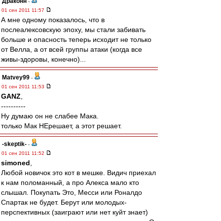
Драконн
-
01 сен 2011 11:57
А мне одному показалось, что в
послеалексовскую эпоху, мы стали забивать
больше и опасность теперь исходит не только
от Велла, а от всей группы атаки (когда все
живы-здоровы, конечно)...
Matvey99
-
01 сен 2011 11:53
GANZ
,
----------
Ну думаю он не слабее Мака.
только Мак НЕрешает, а этот решает.
-skeptik-
-
01 сен 2011 11:52
simoned
,
Любой новичок это кот в мешке. Видич приехал
к нам поломанный, а про Алекса мало кто
слышал. Покупать Это, Месси или Роналдо
Спартак не будет. Берут или молодых-
перспективных (заиграют или нет куйт знает)