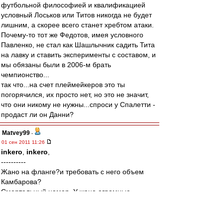
футбольной философией и квалификацией
условный Лоськов или Титов никогда не будет
лишним, а скорее всего станет хребтом атаки.
Почему-то тот же Федотов, имея условного
Павленко, не стал как Шашлычник садить Тита
на лавку и ставить эксперименты с составом, и
мы обязаны были в 2006-м брать
чемпионство...
так что...на счет плеймейкеров это ты
погорячился, их просто нет, но это не значит,
что они никому не нужны...спроси у Спалетти -
продаст ли он Данни?
Matvey99
-
01 сен 2011 11:26
inkero
,
inkero
,
----------
Жано на фланге?и требовать с него объем
Камбарова?
Смертельный номер. У жано огромные
проблемы.
ему даже конкурировать не с кем.Для него
только центр.