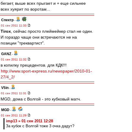
бегает, выше всех прыгает и + еще сильнее
всех хуярит по воротам...
Спектр
-
01 сен 2011 11:33
Tirox
, сейчас просто плеймейкер стал не один.
И гораздо чаще они встречаются не на
позиции "треквартист".
GANZ
-
01 сен 2011 11:32
в копилку прецедентов. для КДК!!!
http://www.sport-express.ru/newspaper/2010-01-
27/4_2/
V5in
-
01 сен 2011 11:31
MGD, дома с Волгой - это кубковый матч.
MGD
-
01 сен 2011 11:29
imp13 » 01 сен 2011 12:28
За кубок с Волгой тоже 3 очка дадут?