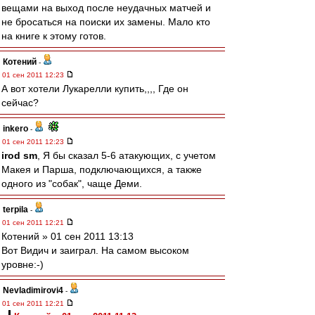
вещами на выход после неудачных матчей и
не бросаться на поиски их замены. Мало кто
на книге к этому готов.
Котений
-
01 сен 2011 12:23
А вот хотели Лукарелли купить,,,, Где он
сейчас?
inkero
-
01 сен 2011 12:23
irod sm
, Я бы сказал 5-6 атакующих, с учетом
Макея и Парша, подключающихся, а также
одного из "собак", чаще Деми.
terpila
-
01 сен 2011 12:21
Котений » 01 сен 2011 13:13
Вот Видич и заиграл. На самом высоком
уровне:-)
Nevladimirovi4
-
01 сен 2011 12:21