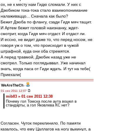
ох, не к месту нам Гидю сломали. У них с
Дзюбиком тока-тока стало взаимопонимание
налаживаццо... Сначала как было?
Бежит Дзюба по флангу, сзади Гидя мяч тащит.
И Артем бежит головой наизнанку, ждет-
смотрит, когда Гидя мяч отдаст. И отдаст ли.
И ессно, не видит даже то, что перед носом, не
говоря уж о том, что происходит в чужой
штрафной, куда они оба стремятся.
А перед травмой, Дзюбик назад уже не
смотрел. Только поглядыввал. Уже начинал
знать, когда паса от Гиди ждать. И тут на тебе(
Приехали(
WeAreTheCh
-
01 сен 2011 12:07
mib83 » 01 сен 2011 12:38
Почему гол Томска после аута вошел в
стандарты, а гол Яковлева КС нет?
Согласен. Чуток переклинило. По памяти
казалось, что ему Цаллагов на ногу выкинул, а