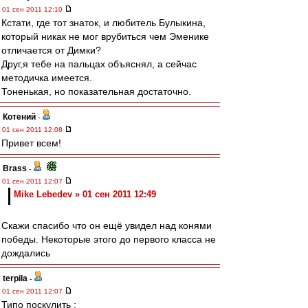
01 сен 2011 12:10
Кстати, где тот знаток, и любитель Булыкина,
который никак не мог врубиться чем Эменике
отличается от Димки?
Друг,я тебе на пальцах объяснял, а сейчас
методичка имеется.
Тоненькая, но показательная достаточно.
Котений
-
01 сен 2011 12:08
Привет всем!
Brass
-
01 сен 2011 12:07
Mike Lebedev » 01 сен 2011 12:49
Скажи спасибо что он ещё увидел над конями
победы. Некоторые этого до первого класса не
дождались
terpila
-
01 сен 2011 12:07
Типо поскулить :