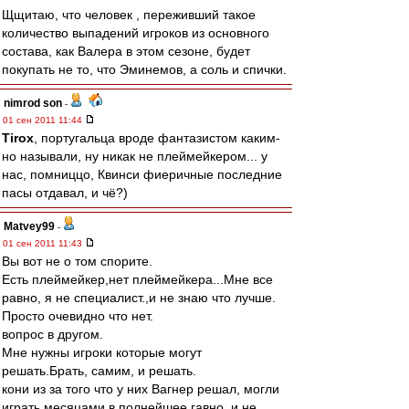
Щщитаю, что человек , переживший такое
количество выпадений игроков из основного
состава, как Валера в этом сезоне, будет
покупать не то, что Эминемов, а соль и спички.
nimrod son
-
01 сен 2011 11:44
Tirox
, португальца вроде фантазистом каким-
но называли, ну никак не плеймейкером... у
нас, помниццо, Квинси фиеричные последние
пасы отдавал, и чё?)
Matvey99
-
01 сен 2011 11:43
Вы вот не о том спорите.
Есть плеймейкер,нет плеймейкера...Мне все
равно, я не специалист.,и не знаю что лучше.
Просто очевидно что нет.
вопрос в другом.
Мне нужны игроки которые могут
решать.Брать, самим, и решать.
кони из за того что у них Вагнер решал, могли
играть месяцами в полнейшее гавно, и не