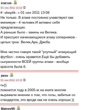
irod sm
-
01 сен 2011 12:12
# -skeptik- » 01 сен 2011 13:06
Не только. В атаке постоянно учавствуют как
минимум - 4 человек.И активно себя
предлагающих.
А раньше было - закинь на Велика.
И прессуют начинающуюся атаку соперников -
целых трое. Велик,Ари, Дзюба.
Мне честно говоря такой "ртутный" атакующий
футбол - очень нравится.Ещё бы добавить
сыгранности ВСЕЙ группы атаки - вообще
красота была б.
pasa
-
01 сен 2011 12:12
гы))
помнится году в 2005-м на книге многие
выражали мнение о том, что голы, забитые со
стандартов, это вроде как не очень хорошо ))
Matvey99
-