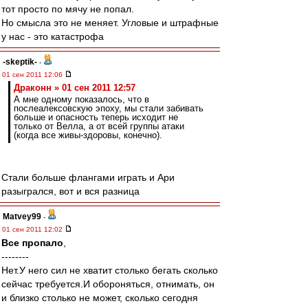
тот просто по мячу не попал.
Но смысла это не меняет. Угловые и штрафные
у нас - это катастрофа
-skeptik-
-
01 сен 2011 12:06
Драконн » 01 сен 2011 12:57
А мне одному показалось, что в
послеалексовскую эпоху, мы стали забивать
больше и опасность теперь исходит не
только от Велла, а от всей группы атаки
(когда все живы-здоровы, конечно).
Стали больше флангами играть и Ари
разыгрался, вот и вся разница
Matvey99
-
01 сен 2011 12:02
Все пропало
,
--------
Нет.У него сил не хватит столько бегать сколько
сейчас требуется.И обороняться, отнимать, он
и близко столько не может, сколько сегодня