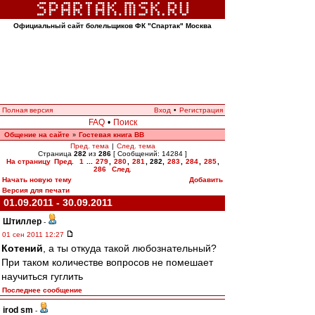
Официальный сайт болельщиков ФК "Спартак" Москва
Полная версия
Вход
•
Регистрация
FAQ
•
Поиск
Общение на сайте
Гостевая книга ВВ
»
Пред. тема
|
След. тема
Страница
282
из
286
[ Сообщений: 14284 ]
На страницу
Пред.
1
...
279
,
280
,
281
,
282
,
283
,
284
,
285
,
286
След.
Начать новую тему
Добавить
Версия для печати
01.09.2011 - 30.09.2011
Штиллер
-
01 сен 2011 12:27
Котений
, а ты откуда такой любознательный?
При таком количестве вопросов не помешает
научиться гуглить
Последнее сообщение
irod sm
-