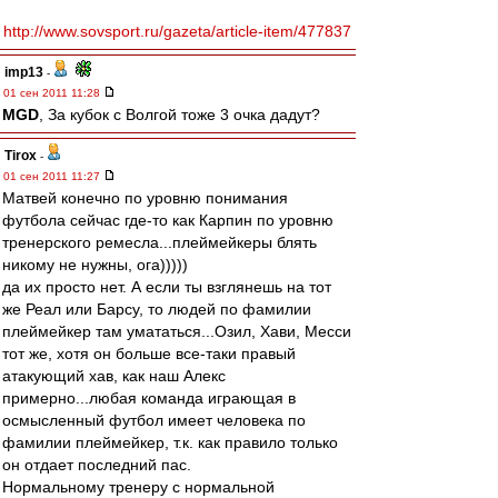
http://www.sovsport.ru/gazeta/article-item/477837
imp13
-
01 сен 2011 11:28
MGD
, За кубок с Волгой тоже 3 очка дадут?
Tirox
-
01 сен 2011 11:27
Матвей конечно по уровню понимания
футбола сейчас где-то как Карпин по уровню
тренерского ремесла...плеймейкеры блять
никому не нужны, ога)))))
да их просто нет. А если ты взглянешь на тот
же Реал или Барсу, то людей по фамилии
плеймейкер там умататься...Озил, Хави, Месси
тот же, хотя он больше все-таки правый
атакующий хав, как наш Алекс
примерно...любая команда играющая в
осмысленный футбол имеет человека по
фамилии плеймейкер, т.к. как правило только
он отдает последний пас.
Нормальному тренеру с нормальной