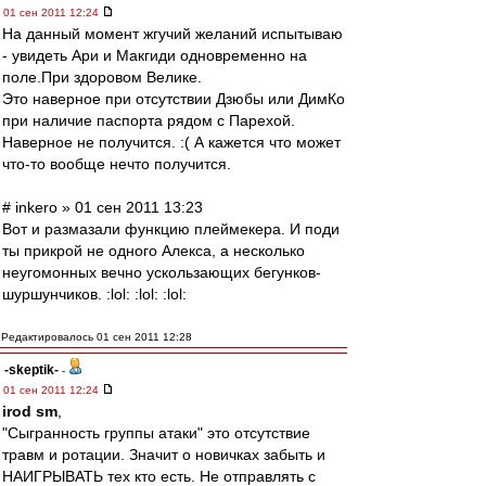
01 сен 2011 12:24
На данный момент жгучий желаний испытываю
- увидеть Ари и Макгиди одновременно на
поле.При здоровом Велике.
Это наверное при отсутствии Дзюбы или ДимКо
при наличие паспорта рядом с Парехой.
Наверное не получится. :( А кажется что может
что-то вообще нечто получится.
# inkero » 01 сен 2011 13:23
Вот и размазали функцию плеймекера. И поди
ты прикрой не одного Алекса, а несколько
неугомонных вечно ускользающих бегунков-
шуршунчиков. :lol: :lol: :lol:
Редактировалось 01 сен 2011 12:28
-skeptik-
-
01 сен 2011 12:24
irod sm
,
"Сыгранность группы атаки" это отсутствие
травм и ротации. Значит о новичках забыть и
НАИГРЫВАТЬ тех кто есть. Не отправлять с