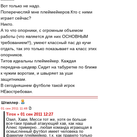
Вот только не надо.
Поперечесляй мне плеймейкеров.Кто с ними
играет сейчас?
Никто.
А то что опорники, с огромным объемом
работы (что является для них ОСНОВНЫМ
требованием!!), умеют классный пас до кучи
отдать, так это только показывает на класс этих
опорников.
Титов идеальны плеймейкер. Каждая
передача-шедевр.Сидит на табуретке по ближе
к чужим воротам, и швыряет за уши
защитникам.
В сегодняшнем футболе такой игрок
НЕвостребован.
Штиллер
-
01 сен 2011 11:48
Tirox » 01 сен 2011 12:27
Озил, Хави, Месси тот же, хотя он больше
все-таки правый атакующий хав, как наш
Алекс примерно...любая команда играющая в
осмысленный футбол имеет человека по
фамилии плеймейкер, т.к. как правило только