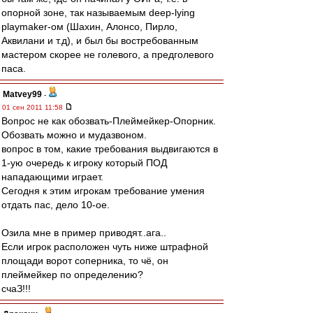
опорной зоне, так называемым deep-lying
playmaker-ом (Шахин, Алонсо, Пирло,
Аквилани и т.д), и был бы востребованным
мастером скорее не голевого, а предголевого
паса.
Matvey99
-
01 сен 2011 11:58
Вопрос не как обозвать-Плеймейкер-Опорник.
Обозвать можно и мудазвоном.
вопрос в том, какие требования выдвигаются в
1-ую очередь к игроку который ПОД
нападающими играет.
Сегодня к этим игрокам требование умения
отдать пас, дело 10-ое.
Озила мне в пример приводят..ага..
Если игрок расположен чуть ниже штрафной
площади ворот соперника, то чё, он
плеймейкер по определению?
счаЗ!!!