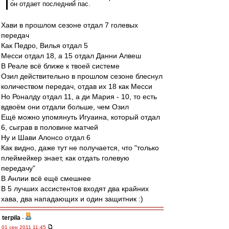
он отдает последний пас.
Хави в прошлом сезоне отдал 7 голевых
передач
Как Педро, Вилья отдал 5
Месси отдал 18, а 15 отдал Данни Алвеш
В Реале всё ближе к твоей системе
Озил действительно в прошлом сезоне блеснул
количеством передач, отдав их 18 как Месси
Но Роналду отдал 11, а ди Мария - 10, то есть
вдвоём они отдали больше, чем Озил
Ещё можно упомянуть Игуаина, который отдал
6, сыграв в половине матчей
Ну и Шави Алонсо отдал 6
Как видно, даже тут не получается, что "только
плеймейкер знает, как отдать голевую
передачу"
В Анлии всё ещё смешнее
В 5 лучших ассистентов входят два крайних
хава, два нападающих и один защитник :)
terpila
-
01 сен 2011 11:45