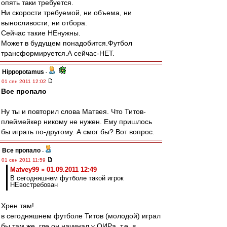
опять таки требуется.
Ни скорости требуемой, ни объема, ни
выносливости, ни отбора.
Сейчас такие НЕнужны.
Может в будущем понадобится.Футбол
трансформируется.А сейчас-НЕТ.
Hippopotamus
-
01 сен 2011 12:02
Все пропало
Ну ты и повторил слова Матвея. Что Титов-
плеймейкер никому не нужен. Ему пришлось
бы играть по-другому. А смог бы? Вот вопрос.
Все пропало
-
01 сен 2011 11:59
Matvey99 » 01.09.2011 12:49
В сегодняшнем футболе такой игрок
НЕвостребован
Хрен там!..
в сегодняшнем футболе Титов (молодой) играл
бы там же, где он начинал у ОИРа, т.е. в