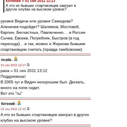
Котений » 01 сен 2011 11:13
А кто из бывших спартаковцев заиграл в
других клубах на высоком уровне?
уровня Видича или уровня Самедова?
Аленичев подойдет? Шалимов, Мостовой,
Карпин, Бесчастных, Павлюченко.... в России
Сычев, Евсеев, Погребняк, Быстров (в год
перехода)... а так, можно и Жиркова бывшим
спартаковцем считать (правда тамбовским)
terpila
-
01 сен 2011 12:17
pasa » 01 сен 2011 13:12
Поддумаешь!
В 2005 тут и Видич нехорошим был. Дескать,
много на попе сидит.
Вот это "гы"
Котений
-
01 сен 2011 12:13
А кто из бывших спартаковцев заиграл в других
клубах на высоком уровне?